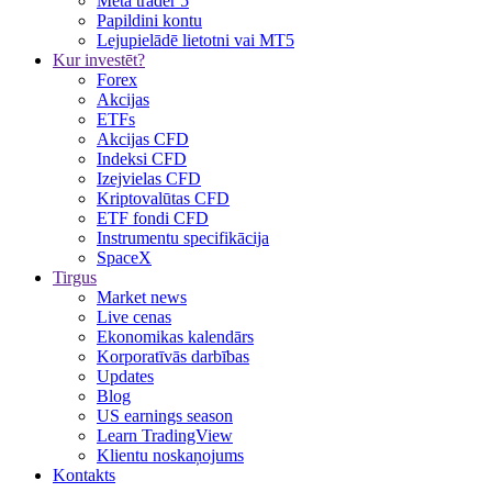
Meta trader 5
Papildini kontu
Lejupielādē lietotni vai MT5
Kur investēt?
Forex
Akcijas
ETFs
Akcijas CFD
Indeksi CFD
Izejvielas CFD
Kriptovalūtas CFD
ETF fondi CFD
Instrumentu specifikācija
SpaceX
Tirgus
Market news
Live cenas
Ekonomikas kalendārs
Korporatīvās darbības
Updates
Blog
US earnings season
Learn TradingView
Klientu noskaņojums
Kontakts