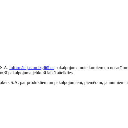
 S.A.
informācijas un izglītības
pakalpojuma noteikumiem un nosacījumiem
no šī pakalpojuma jebkurā laikā atteikties.
ers S.A. par produktiem un pakalpojumiem, piemēram, jaunumiem un 