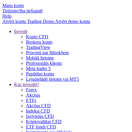
Mans konts
Tirdzniecība tiešsaistē
Help
Atvērt kontu
Trading
Demo
Atvērt demo kontu
Investē
Konto CFD
Brokeru konts
TradingView
Procenti par līdzekļiem
Mobilā lietotne
Profesionāls klients
Meta trader 5
Papildini kontu
Lejupielādē lietotni vai MT5
Kur investēt?
Forex
Akcijas
ETFs
Akcijas CFD
Indeksi CFD
Izejvielas CFD
Kriptovalūtas CFD
ETF fondi CFD