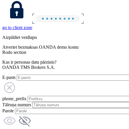
go to client zone
Aizpildiet veidlapu
Atveriet bezmaksas OANDA demo kontu
Rodo section
Kas ir personas datu pārzinis?
OANDA TMS Brokers S.A.
E-pasts
phone_prefix
Tālruņa numurs
Parole