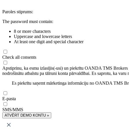
Paroles stiprums:
The password must contain:
8 or more characters
Uppercase and lowercase letters
At least one digit and special character
Check all consents
Apstiprinu, ka esmu izlasījis(-usi) un piekrītu OANDA TMS Brokers
nodrošinātu atbalstu pa tālruni konta pārvaldībai. Es saprotu, ka varu 
Es piekrītu saņemt mārketinga informāciju no OANDA TMS Brok
E-pasta
SMS/MMS
ATVĒRT DEMO KONTU »