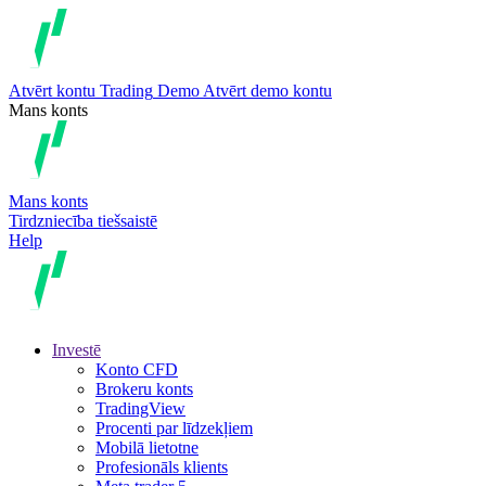
Atvērt kontu
Trading
Demo
Atvērt demo kontu
Mans konts
Mans konts
Tirdzniecība tiešsaistē
Help
Investē
Konto CFD
Brokeru konts
TradingView
Procenti par līdzekļiem
Mobilā lietotne
Profesionāls klients