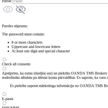
Parole
Paroles stiprums:
The password must contain:
8 or more characters
Uppercase and lowercase letters
At least one digit and special character
Check all consents
Apstiprinu, ka esmu izlasījis(-usi) un piekrītu OANDA TMS Brokers
nodrošinātu atbalstu pa tālruni konta pārvaldībai. Es saprotu, ka varu 
Es piekrītu saņemt mārketinga informāciju no OANDA TMS Brok
E-pasta
SMS/MMS