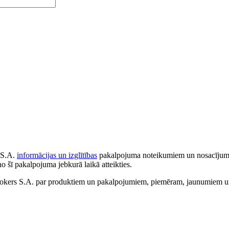
 S.A.
informācijas un izglītības
pakalpojuma noteikumiem un nosacījumiem
no šī pakalpojuma jebkurā laikā atteikties.
ers S.A. par produktiem un pakalpojumiem, piemēram, jaunumiem un 