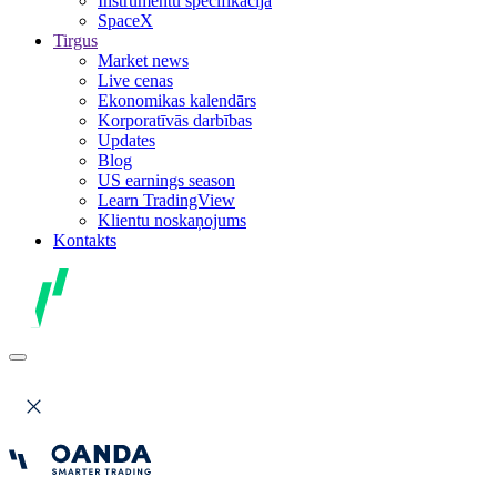
Instrumentu specifikācija
SpaceX
Tirgus
Market news
Live cenas
Ekonomikas kalendārs
Korporatīvās darbības
Updates
Blog
US earnings season
Learn TradingView
Klientu noskaņojums
Kontakts