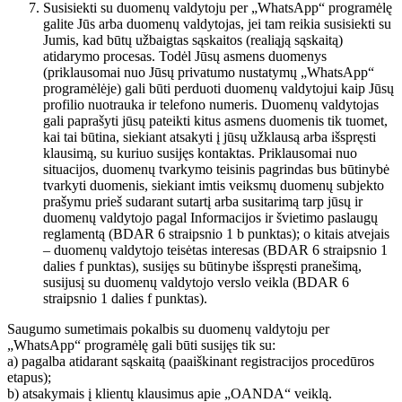
Susisiekti su duomenų valdytoju per „WhatsApp“ programėlę
galite Jūs arba duomenų valdytojas, jei tam reikia susisiekti su
Jumis, kad būtų užbaigtas sąskaitos (realiąją sąskaitą)
atidarymo procesas. Todėl Jūsų asmens duomenys
(priklausomai nuo Jūsų privatumo nustatymų „WhatsApp“
programėlėje) gali būti perduoti duomenų valdytojui kaip Jūsų
profilio nuotrauka ir telefono numeris. Duomenų valdytojas
gali paprašyti jūsų pateikti kitus asmens duomenis tik tuomet,
kai tai būtina, siekiant atsakyti į jūsų užklausą arba išspręsti
klausimą, su kuriuo susijęs kontaktas. Priklausomai nuo
situacijos, duomenų tvarkymo teisinis pagrindas bus būtinybė
tvarkyti duomenis, siekiant imtis veiksmų duomenų subjekto
prašymu prieš sudarant sutartį arba susitarimą tarp jūsų ir
duomenų valdytojo pagal Informacijos ir švietimo paslaugų
reglamentą (BDAR 6 straipsnio 1 b punktas); o kitais atvejais
– duomenų valdytojo teisėtas interesas (BDAR 6 straipsnio 1
dalies f punktas), susijęs su būtinybe išspręsti pranešimą,
susijusį su duomenų valdytojo verslo veikla (BDAR 6
straipsnio 1 dalies f punktas).
Saugumo sumetimais pokalbis su duomenų valdytoju per
„WhatsApp“ programėlę gali būti susijęs tik su:
a) pagalba atidarant sąskaitą (paaiškinant registracijos procedūros
etapus);
b) atsakymais į klientų klausimus apie „OANDA“ veiklą.