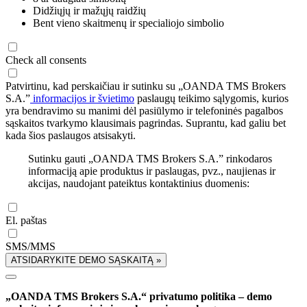
Didžiųjų ir mažųjų raidžių
Bent vieno skaitmenų ir specialiojo simbolio
Check all consents
Patvirtinu, kad perskaičiau ir sutinku su „OANDA TMS Brokers
S.A.”
informacijos ir švietimo
paslaugų teikimo sąlygomis, kurios
yra bendravimo su manimi dėl pasiūlymo ir telefoninės pagalbos
sąskaitos tvarkymo klausimais pagrindas. Suprantu, kad galiu bet
kada šios paslaugos atsisakyti.
Sutinku gauti „OANDA TMS Brokers S.A.” rinkodaros
informaciją apie produktus ir paslaugas, pvz., naujienas ir
akcijas, naudojant pateiktus kontaktinius duomenis:
El. paštas
SMS/MMS
ATSIDARYKITE DEMO SĄSKAITĄ »
„OANDA TMS Brokers S.A.“ privatumo politika – demo