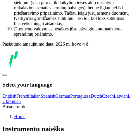
siekimui (visų pirma, iki taikytinų teisės aktų nustatytų
reikalavimų senaties terminų pabaigos), bet ne ilgiau nei iki
prieštaravimo pripažinimo. Tačiau jeigu jūsų asmens duomenų
tvarkymas grindžiamas sutikimu – iki tol, kol toks sutikimas
bus veiksmingai atšauktas.
Duomenų valdytojas netaikys jūsų atžvilgiu automatizuoto
sprendimų priėmimo.
Paskutinio atnaujinimo data: 2026 m. kovo 4 d.
Select your language
English
French
Italian
Spanish
German
Portuguese
Dutch
Czech
Latvian
L
Ukrainian
Breadcrumb
Home
Instrumentų paieška