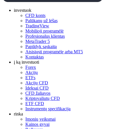
investuok
CFD konts
Palūkanų už lėšas
TradingView
Mobilioji programėlė
Profesionalus klientas
MetaTrader 5
Papildyk sąskaitą
Atsisiųsti programėlę arba MT5
Kontaktas
į ką investuoti
Forex
Akcijų
ETFs
Akcijų CFD
Ideksai CFD
CFD žaliavos
Kriptovaliutų CFD
ETF CFD
Instrumentų specifikacija
rinka
Įmonių veiksmai
Kainos gyvai