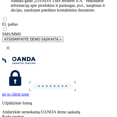
Sutinku gauti „OANDA TMS Brokers S.A.” rinkodaros
informaciją apie produktus ir paslaugas, pvz., naujienas ir
akcijas, naudojant pateiktus kontaktinius duomenis:
El. paštas
SMS/MMS
ATSIDARYKITE DEMO SĄSKAITĄ »
go to client zone
Užpildykite formą
Atidarykite nemokamą OANDA demo sąskaitą
Rodo section