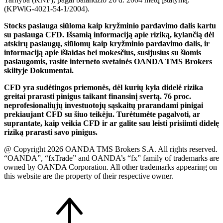
(KPWiG-4021-54-1/2004).
Stocks paslauga siūloma kaip kryžminio pardavimo dalis kartu
su paslauga CFD. Išsamią informaciją apie riziką, kylančią dėl
atskirų paslaugų, siūlomų kaip kryžminio pardavimo dalis, ir
informaciją apie išlaidas bei mokesčius, susijusius su šiomis
paslaugomis, rasite interneto svetainės OANDA TMS Brokers
skiltyje Dokumentai.
CFD yra sudėtingos priemonės, dėl kurių kyla didelė rizika
greitai prarasti pinigus taikant finansinį svertą. 76 proc.
neprofesionaliųjų investuotojų sąskaitų prarandami pinigai
prekiaujant CFD su šiuo teikėju. Turėtumėte pagalvoti, ar
suprantate, kaip veikia CFD ir ar galite sau leisti prisiimti didelę
riziką prarasti savo pinigus.
@ Copyright 2026 OANDA TMS Brokers S.A. All rights reserved.
“OANDA”, “fxTrade” and OANDA’s “fx” family of trademarks are
owned by OANDA Corporation. All other trademarks appearing on
this website are the property of their respective owner.