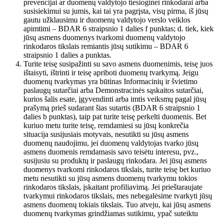
prevencijai ar duomenų valdytojo tiesioginei rinkodarai arba
susisiekimui su jumis, kai tai yra pagrįsta, visų pirma, iš jūsų
gautu užklausimu ir duomenų valdytojo verslo veiklos
apimtimi – BDAR 6 straipsnio 1 dalies f punktas; d. tiek, kiek
jūsų asmens duomenys tvarkomi duomenų valdytojo
rinkodaros tikslais remiantis jūsų sutikimu – BDAR 6
straipsnio 1 dalies a punktas.
Turite teisę susipažinti su savo asmens duomenimis, teisę juos
ištaisyti, ištrinti ir teisę apriboti duomenų tvarkymą. Jeigu
duomenų tvarkymas yra būtinas Informacinių ir švietimo
paslaugų sutarčiai arba Demonstracinės sąskaitos sutarčiai,
kurios šalis esate, įgyvendinti arba imtis veiksmų pagal jūsų
prašymą prieš sudarant šias sutartis (BDAR 6 straipsnio 1
dalies b punktas), taip pat turite teisę perkelti duomenis. Bet
kuriuo metu turite teisę, remdamiesi su jūsų konkrečia
situacija susijusiais motyvais, nesutikti su jūsų asmens
duomenų naudojimu, jei duomenų valdytojas tvarko jūsų
asmens duomenis remdamasis savo teisėtu interesu, pvz.,
susijusiu su produktų ir paslaugų rinkodara. Jei jūsų asmens
duomenys tvarkomi rinkodaros tikslais, turite teisę bet kuriuo
metu nesutikti su jūsų asmens duomenų tvarkymu tokios
rinkodaros tikslais, įskaitant profiliavimą. Jei prieštaraujate
tvarkymui rinkodaros tikslais, mes nebegalėsime tvarkyti jūsų
asmens duomenų tokiais tikslais. Tuo atveju, kai jūsų asmens
duomenų tvarkymas grindžiamas sutikimu, ypač suteiktu