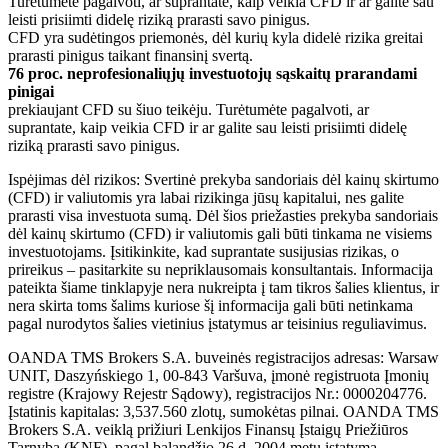
Turėtumėte pagalvoti, ar suprantate, kaip veikia CFD ir ar galite sau
leisti prisiimti didelę riziką prarasti savo pinigus.
CFD yra sudėtingos priemonės, dėl kurių kyla didelė rizika greitai
prarasti pinigus taikant finansinį svertą.
76 proc. neprofesionaliųjų investuotojų sąskaitų prarandami
pinigai
prekiaujant CFD su šiuo teikėju. Turėtumėte pagalvoti, ar
suprantate, kaip veikia CFD ir ar galite sau leisti prisiimti didelę
riziką prarasti savo pinigus.
Ispėjimas dėl rizikos: Svertinė prekyba sandoriais dėl kainų skirtumo
(CFD) ir valiutomis yra labai rizikinga jūsų kapitalui, nes galite
prarasti visa investuota sumą. Dėl šios priežasties prekyba sandoriais
dėl kainų skirtumo (CFD) ir valiutomis gali būti tinkama ne visiems
investuotojams. Įsitikinkite, kad suprantate susijusias rizikas, o
prireikus – pasitarkite su nepriklausomais konsultantais. Informacija
pateikta šiame tinklapyje nera nukreipta į tam tikros šalies klientus, ir
nera skirta toms šalims kuriose šį informacija gali būti netinkama
pagal nurodytos šalies vietinius įstatymus ar teisinius reguliavimus.
OANDA TMS Brokers S.A. buveinės registracijos adresas: Warsaw
UNIT, Daszyńskiego 1, 00-843 Varšuva, įmonė registruota Įmonių
registre (Krajowy Rejestr Sądowy), registracijos Nr.: 0000204776.
Įstatinis kapitalas: 3,537.560 zlotų, sumokėtas pilnai. OANDA TMS
Brokers S.A. veiklą prižiuri Lenkijos Finansų Įstaigų Priežiūros
Tarnyba (KNF), pagal balandžio 26 d. 2004 metų įstatymą.