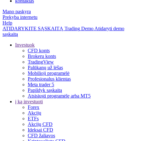
kontaktas
Mano paskyra
Prekyba internetu
Help
ATIDARYKITE SĄSKAITĄ
Trading
Demo
Atidaryti demo
sąskaitą
Investuok
CFD konts
Brokeru konts
TradingView
Palūkanų už lėšas
Mobilioji programėlė
Profesionalus klientas
Meta trader 5
Papildyk sąskaitą
Atsisiųsti programėlę arba MT5
į ką investuoti
Forex
Akcijų
ETFs
Akcijų CFD
Ideksai CFD
CFD žaliavos