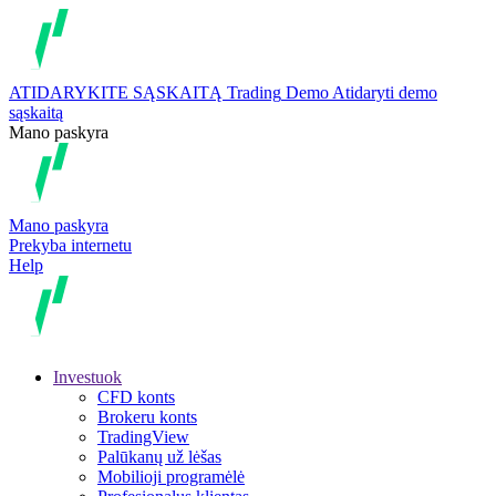
ATIDARYKITE SĄSKAITĄ
Trading
Demo
Atidaryti demo
sąskaitą
Mano paskyra
Mano paskyra
Prekyba internetu
Help
Investuok
CFD konts
Brokeru konts
TradingView
Palūkanų už lėšas
Mobilioji programėlė