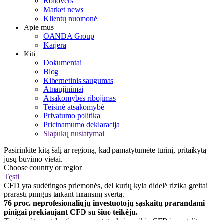
Rollovers
Market news
Klientų nuomonė
Apie mus
OANDA Group
Karjera
Kiti
Dokumentai
Blog
Kibernetinis saugumas
Atnaujinimai
Atsakomybės ribojimas
Teisinė atsakomybė
Privatumo politika
Prieinamumo deklaracija
Slapukų nustatymai
Pasirinkite kitą šalį ar regioną, kad pamatytumėte turinį, pritaikytą
jūsų buvimo vietai.
Choose country or region
Tęsti
CFD yra sudėtingos priemonės, dėl kurių kyla didelė rizika greitai
prarasti pinigus taikant finansinį svertą.
76 proc. neprofesionaliųjų investuotojų sąskaitų prarandami
pinigai prekiaujant CFD su šiuo teikėju.