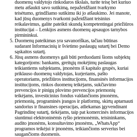
duomenų valdytojo rinkodaros tikslais, turite teisę bet kuriuo
metu atšaukti savo sutikimą, nepažeidžiant tvarkymo
teisėtumo, grindžiamo sutikimu iki jo atšaukimo. Jei manote,
kad jūsų duomenys tvarkomi pažeidžiant teisinius
reikalavimus, galite pateikti skundą kompetentingai priežiūros
institucijai – Lenkijos asmens duomenų apsaugos tarnybos
pirmininkui.
Duomenų pateikimas yra savanoriškas, tačiau būtinas
sudarant Informacinių ir švietimo paslaugų sutartį bei Demo
sąskaitos sutartį.
Jūsų asmens duomenys gali būti perduodami šioms subjektų
kategorijoms: bankams, greitųjų mokėjimų paslaugas
teikiantiems subjektams, įmonėms iš kapitalo grupės, kuriai
priklauso duomenų valdytojas, kurjeriams, pašto
operatoriams, priežiūros institucijoms, finansinės informacijos
institucijoms, rinkos duomenų teikėjams, sukčiavimo
prevencijos ir pinigų plovimo prevencijos priemonių
teikėjams, investicinius fondus valdančioms įmonėms,
priemonių, programinės įrangos ir platformų, skirtų aptarnauti
sandorius ir finansines operacijas, atliekamas įgyvendinant
Pagrindinę sutartį, tiekėjams, taip pat komercinės informacijos
siuntimui elektroninėmis ryšio priemonėmis, teisininkams,
audito įmonėms, konsultavimo įmonėms, „WhatsApp“
programos teikėjui ir įmonėms, teikiančioms serverius bei
saugančioms duomenis.