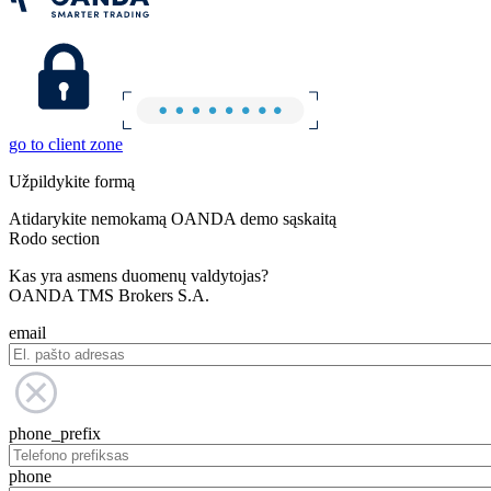
go to client zone
Užpildykite formą
Atidarykite nemokamą OANDA demo sąskaitą
Rodo section
Kas yra asmens duomenų valdytojas?
OANDA TMS Brokers S.A.
email
phone_prefix
phone