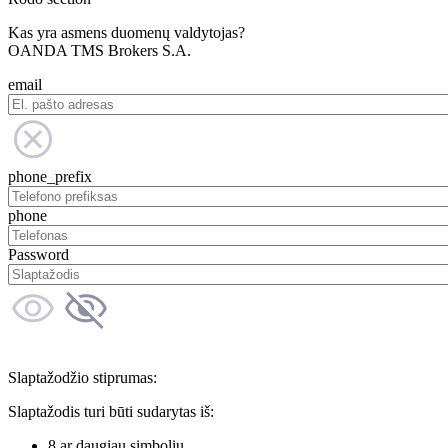
Kas yra asmens duomenų valdytojas?
OANDA TMS Brokers S.A.
email
phone_prefix
phone
Password
Slaptažodžio stiprumas:
Slaptažodis turi būti sudarytas iš:
8 ar daugiau simbolių