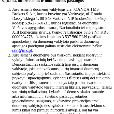
sąskaita, informacinės ir mokomosios paslaugos
Jūsų asmens duomenų valdytojas yra „OANDA TMS
Brokers S.A.“, kurios buveinė yra Varšuvoje, ul. Rondo
Daszyńskiego 1, 00-843 Varšuva, NIP (mokesčių mokėtojo
kodas): 526-275-91-31, kurios registracijos duomenis
Varšuvos apygardos teismas, Nacionalinio teismų registro
XIII komercinis skyrius, tvarko registracijos byloje Nr. KRS:
0000204776, akcinis kapitalas 3 537 560 PLN (visiškai
apmokėtas). Su duomenų valdytojo paskirtu duomenų
apsaugos pareigūnu galima susisiekti elektroniniu paštu:
odo@tms.pl
.
Jūsų asmens duomenys bus tvarkomi siekiant sudaryti ir
vykdyti Informacinių bei švietimo paslaugų sutartį ir
Demonstracinės sąskaitos sutartį tarp jūsų ir duomenų
valdytojo, įskaitant veiksmus, kurių imamasi duomenų
subjekto prašymu prieš sudarant šias sutartis, taip pat siekiant
įvykdyti įsipareigojimus, kylančius iš teisės aktų dėl sutikimo
tvarkymo. Jūsų asmens duomenys taip pat bus tvarkomi
duomenų valdytojo teisėtų interesų tikslais, pavyzdžiui, teisėtų
sutartinių reikalavimų, kylančių iš demo sąskaitos sutarties
arba informacinių ir švietimo paslaugų sutarties,
įgyvendinimo, saugumo, sukčiavimo prevencijos arba
duomenų valdytojo tiesioginės rinkodaros ir susisiekimo su
jumis kitais nei pirmiau nurodytais atvejais, kai tai yra