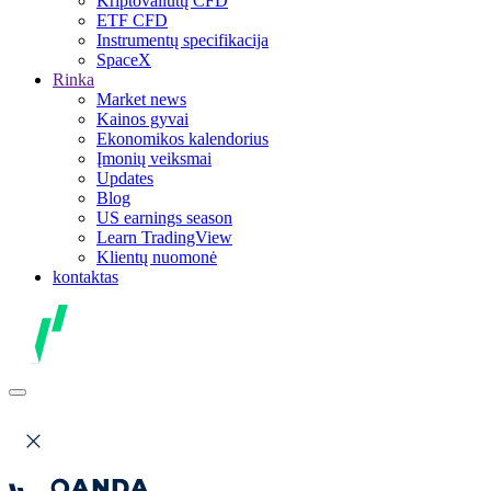
Kriptovaliutų CFD
ETF CFD
Instrumentų specifikacija
SpaceX
Rinka
Market news
Kainos gyvai
Ekonomikos kalendorius
Įmonių veiksmai
Updates
Blog
US earnings season
Learn TradingView
Klientų nuomonė
kontaktas