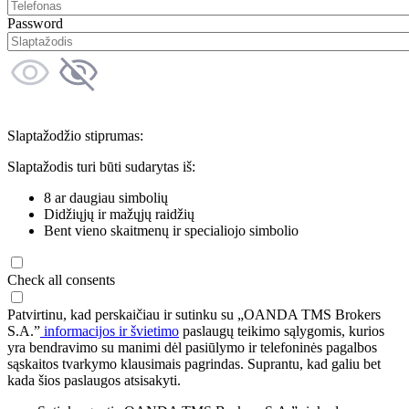
Password
Slaptažodžio stiprumas:
Slaptažodis turi būti sudarytas iš:
8 ar daugiau simbolių
Didžiųjų ir mažųjų raidžių
Bent vieno skaitmenų ir specialiojo simbolio
Check all consents
Patvirtinu, kad perskaičiau ir sutinku su „OANDA TMS Brokers
S.A.”
informacijos ir švietimo
paslaugų teikimo sąlygomis, kurios
yra bendravimo su manimi dėl pasiūlymo ir telefoninės pagalbos
sąskaitos tvarkymo klausimais pagrindas. Suprantu, kad galiu bet
kada šios paslaugos atsisakyti.