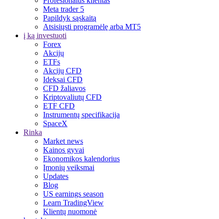
Profesionalus klientas
Meta trader 5
Papildyk sąskaitą
Atsisiųsti programėlę arba MT5
į ką investuoti
Forex
Akcijų
ETFs
Akcijų CFD
Ideksai CFD
CFD žaliavos
Kriptovaliutų CFD
ETF CFD
Instrumentų specifikacija
SpaceX
Rinka
Market news
Kainos gyvai
Ekonomikos kalendorius
Įmonių veiksmai
Updates
Blog
US earnings season
Learn TradingView
Klientų nuomonė