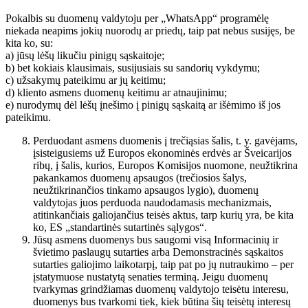
Pokalbis su duomenų valdytoju per „WhatsApp“ programėlę
niekada neapims jokių nuorodų ar priedų, taip pat nebus susijęs, be
kita ko, su:
a) jūsų lėšų likučiu pinigų sąskaitoje;
b) bet kokiais klausimais, susijusiais su sandorių vykdymu;
c) užsakymų pateikimu ar jų keitimu;
d) kliento asmens duomenų keitimu ar atnaujinimu;
e) nurodymų dėl lėšų įnešimo į pinigų sąskaitą ar išėmimo iš jos
pateikimu.
Perduodant asmens duomenis į trečiąsias šalis, t. y. gavėjams,
įsisteigusiems už Europos ekonominės erdvės ar Šveicarijos
ribų, į šalis, kurios, Europos Komisijos nuomone, neužtikrina
pakankamos duomenų apsaugos (trečiosios šalys,
neužtikrinančios tinkamo apsaugos lygio), duomenų
valdytojas juos perduoda naudodamasis mechanizmais,
atitinkančiais galiojančius teisės aktus, tarp kurių yra, be kita
ko, ES „standartinės sutartinės sąlygos“.
Jūsų asmens duomenys bus saugomi visą Informacinių ir
švietimo paslaugų sutarties arba Demonstracinės sąskaitos
sutarties galiojimo laikotarpį, taip pat po jų nutraukimo – per
įstatymuose nustatytą senaties terminą. Jeigu duomenų
tvarkymas grindžiamas duomenų valdytojo teisėtu interesu,
duomenys bus tvarkomi tiek, kiek būtina šių teisėtų interesų