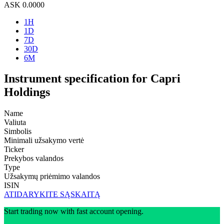
ASK
0.0000
1H
1D
7D
30D
6M
Instrument specification for Capri
Holdings
Name
Valiuta
Simbolis
Minimali užsakymo vertė
Ticker
Prekybos valandos
Type
Užsakymų priėmimo valandos
ISIN
ATIDARYKITE SĄSKAITĄ
Start trading now with fast account opening.