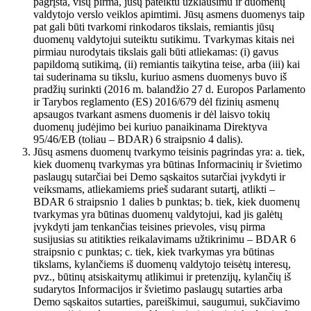
pagrįsta, visų pirma, jūsų pateiktu užklausimu ir duomenų
valdytojo verslo veiklos apimtimi. Jūsų asmens duomenys taip
pat gali būti tvarkomi rinkodaros tikslais, remiantis jūsų
duomenų valdytojui suteiktu sutikimu. Tvarkymas kitais nei
pirmiau nurodytais tikslais gali būti atliekamas: (i) gavus
papildomą sutikimą, (ii) remiantis taikytina teise, arba (iii) kai
tai suderinama su tikslu, kuriuo asmens duomenys buvo iš
pradžių surinkti (2016 m. balandžio 27 d. Europos Parlamento
ir Tarybos reglamento (ES) 2016/679 dėl fizinių asmenų
apsaugos tvarkant asmens duomenis ir dėl laisvo tokių
duomenų judėjimo bei kuriuo panaikinama Direktyva
95/46/EB (toliau – BDAR) 6 straipsnio 4 dalis).
Jūsų asmens duomenų tvarkymo teisinis pagrindas yra: a. tiek,
kiek duomenų tvarkymas yra būtinas Informacinių ir švietimo
paslaugų sutarčiai bei Demo sąskaitos sutarčiai įvykdyti ir
veiksmams, atliekamiems prieš sudarant sutartį, atlikti –
BDAR 6 straipsnio 1 dalies b punktas; b. tiek, kiek duomenų
tvarkymas yra būtinas duomenų valdytojui, kad jis galėtų
įvykdyti jam tenkančias teisines prievoles, visų pirma
susijusias su atitikties reikalavimams užtikrinimu – BDAR 6
straipsnio c punktas; c. tiek, kiek tvarkymas yra būtinas
tikslams, kylančiems iš duomenų valdytojo teisėtų interesų,
pvz., būtinų atsiskaitymų atlikimui ir pretenzijų, kylančių iš
sudarytos Informacijos ir švietimo paslaugų sutarties arba
Demo sąskaitos sutarties, pareiškimui, saugumui, sukčiavimo