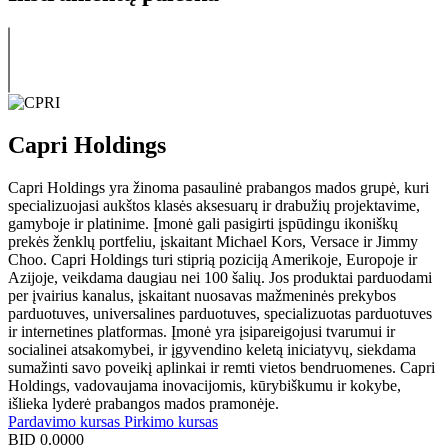
Capri Holdings
Capri Holdings yra žinoma pasaulinė prabangos mados grupė, kuri
specializuojasi aukštos klasės aksesuarų ir drabužių projektavime,
gamyboje ir platinime. Įmonė gali pasigirti įspūdingu ikoniškų
prekės ženklų portfeliu, įskaitant Michael Kors, Versace ir Jimmy
Choo. Capri Holdings turi stiprią poziciją Amerikoje, Europoje ir
Azijoje, veikdama daugiau nei 100 šalių. Jos produktai parduodami
per įvairius kanalus, įskaitant nuosavas mažmeninės prekybos
parduotuves, universalines parduotuves, specializuotas parduotuves
ir internetines platformas. Įmonė yra įsipareigojusi tvarumui ir
socialinei atsakomybei, ir įgyvendino keletą iniciatyvų, siekdama
sumažinti savo poveikį aplinkai ir remti vietos bendruomenes. Capri
Holdings, vadovaujama inovacijomis, kūrybiškumu ir kokybe,
išlieka lyderė prabangos mados pramonėje.
Pardavimo kursas
Pirkimo kursas
BID
0.0000