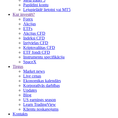
Meta trader 5
Papildini kontu
Lejupielādē lietotni vai MT5
Kur investēt?
Forex
Akcijas
ETFs
Akcijas CFD
Indeksi CFD
Izejvielas CFD
Kriptovalūtas CFD
ETF fondi CFD
Instrumentu specifikācija
SpaceX
Tirgus
Market news
Live cenas
Ekonomikas kalendārs
Korporatīvās darbības
Updates
Blog
US earnings season
Learn TradingView
Klientu noskaņojums
Kontakts