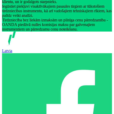
klientu, un ir godalgots starpnieks.
Iegūstiet piekļuvi visaktīvākajiem pasaules tirgiem ar tūkstošiem
tirdzniecības instrumentu, kā arī vadošajiem tehniskajiem rīkiem, kas
palīdz veikt analīzi.
Tirdzniecība bez liekām izmaksām un pilnīga cenu pārredzamība -
OANDA piedāvā nulles komisijas maksu par galvenajiem
instrumentiem un pārredzamu cenu noteikšanu.
Latvia