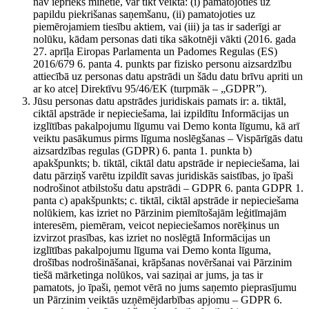
nav iepriekš minētie, var tikt veikta: (i) pamatojoties uz
papildu piekrišanas saņemšanu, (ii) pamatojoties uz
piemērojamiem tiesību aktiem, vai (iii) ja tas ir saderīgi ar
nolūku, kādam personas dati tika sākotnēji vākti (2016. gada
27. aprīļa Eiropas Parlamenta un Padomes Regulas (ES)
2016/679 6. panta 4. punkts par fizisko personu aizsardzību
attiecībā uz personas datu apstrādi un šādu datu brīvu apriti un
ar ko atceļ Direktīvu 95/46/EK (turpmāk – „GDPR”).
Jūsu personas datu apstrādes juridiskais pamats ir: a. tiktāl,
ciktāl apstrāde ir nepieciešama, lai izpildītu Informācijas un
izglītības pakalpojumu līgumu vai Demo konta līgumu, kā arī
veiktu pasākumus pirms līguma noslēgšanas – Vispārīgās datu
aizsardzības regulas (GDPR) 6. panta 1. punkta b)
apakšpunkts; b. tiktāl, ciktāl datu apstrāde ir nepieciešama, lai
datu pārziņš varētu izpildīt savas juridiskās saistības, jo īpaši
nodrošinot atbilstošu datu apstrādi – GDPR 6. panta GDPR 1.
panta c) apakšpunkts; c. tiktāl, ciktāl apstrāde ir nepieciešama
nolūkiem, kas izriet no Pārzinim piemītošajām leģitīmajām
interesēm, piemēram, veicot nepieciešamos norēķinus un
izvirzot prasības, kas izriet no noslēgtā Informācijas un
izglītības pakalpojumu līguma vai Demo konta līguma,
drošības nodrošināšanai, krāpšanas novēršanai vai Pārzinim
tiešā mārketinga nolūkos, vai saziņai ar jums, ja tas ir
pamatots, jo īpaši, ņemot vērā no jums saņemto pieprasījumu
un Pārzinim veiktās uzņēmējdarbības apjomu – GDPR 6.