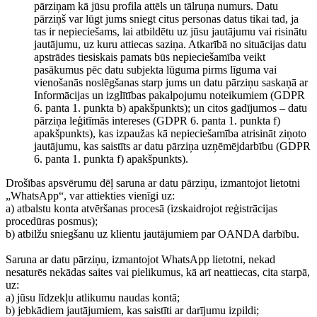
pārziņam kā jūsu profila attēls un tālruņa numurs. Datu
pārziņš var lūgt jums sniegt citus personas datus tikai tad, ja
tas ir nepieciešams, lai atbildētu uz jūsu jautājumu vai risinātu
jautājumu, uz kuru attiecas saziņa. Atkarībā no situācijas datu
apstrādes tiesiskais pamats būs nepieciešamība veikt
pasākumus pēc datu subjekta lūguma pirms līguma vai
vienošanās noslēgšanas starp jums un datu pārziņu saskaņā ar
Informācijas un izglītības pakalpojumu noteikumiem (GDPR
6. panta 1. punkta b) apakšpunkts); un citos gadījumos – datu
pārziņa leģitīmās intereses (GDPR 6. panta 1. punkta f)
apakšpunkts), kas izpaužas kā nepieciešamība atrisināt ziņoto
jautājumu, kas saistīts ar datu pārziņa uzņēmējdarbību (GDPR
6. panta 1. punkta f) apakšpunkts).
Drošības apsvērumu dēļ saruna ar datu pārziņu, izmantojot lietotni
„WhatsApp“, var attiekties vienīgi uz:
a) atbalstu konta atvēršanas procesā (izskaidrojot reģistrācijas
procedūras posmus);
b) atbilžu sniegšanu uz klientu jautājumiem par OANDA darbību.
Saruna ar datu pārziņu, izmantojot WhatsApp lietotni, nekad
nesaturēs nekādas saites vai pielikumus, kā arī neattiecas, cita starpā,
uz:
a) jūsu līdzekļu atlikumu naudas kontā;
b) jebkādiem jautājumiem, kas saistīti ar darījumu izpildi;