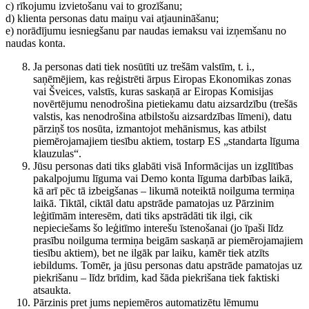
c) rīkojumu izvietošanu vai to grozīšanu;
d) klienta personas datu maiņu vai atjaunināšanu;
e) norādījumu iesniegšanu par naudas iemaksu vai izņemšanu no
naudas konta.
Ja personas dati tiek nosūtīti uz trešām valstīm, t. i.,
saņēmējiem, kas reģistrēti ārpus Eiropas Ekonomikas zonas
vai Šveices, valstīs, kuras saskaņā ar Eiropas Komisijas
novērtējumu nenodrošina pietiekamu datu aizsardzību (trešās
valstis, kas nenodrošina atbilstošu aizsardzības līmeni), datu
pārziņš tos nosūta, izmantojot mehānismus, kas atbilst
piemērojamajiem tiesību aktiem, tostarp ES „standarta līguma
klauzulas“.
Jūsu personas dati tiks glabāti visā Informācijas un izglītības
pakalpojumu līguma vai Demo konta līguma darbības laikā,
kā arī pēc tā izbeigšanas – likumā noteiktā noilguma termiņa
laikā. Tiktāl, ciktāl datu apstrāde pamatojas uz Pārzinim
leģitīmām interesēm, dati tiks apstrādāti tik ilgi, cik
nepieciešams šo leģitīmo interešu īstenošanai (jo īpaši līdz
prasību noilguma termiņa beigām saskaņā ar piemērojamajiem
tiesību aktiem), bet ne ilgāk par laiku, kamēr tiek atzīts
iebildums. Tomēr, ja jūsu personas datu apstrāde pamatojas uz
piekrišanu – līdz brīdim, kad šāda piekrišana tiek faktiski
atsaukta.
Pārzinis pret jums nepiemēros automatizētu lēmumu