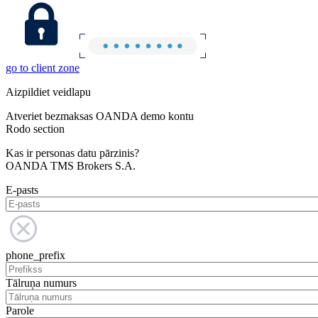
go to client zone
Aizpildiet veidlapu
Atveriet bezmaksas OANDA demo kontu
Rodo section
Kas ir personas datu pārzinis?
OANDA TMS Brokers S.A.
E-pasts
phone_prefix
Tālruņa numurs
Parole