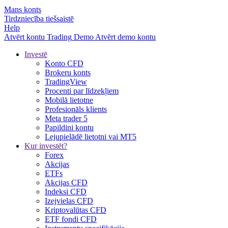
Mans konts
Tirdzniecība tiešsaistē
Help
Atvērt kontu
Trading
Demo
Atvērt demo kontu
Investē
Konto CFD
Brokeru konts
TradingView
Procenti par līdzekļiem
Mobilā lietotne
Profesionāls klients
Meta trader 5
Papildini kontu
Lejupielādē lietotni vai MT5
Kur investēt?
Forex
Akcijas
ETFs
Akcijas CFD
Indeksi CFD
Izejvielas CFD
Kriptovalūtas CFD
ETF fondi CFD