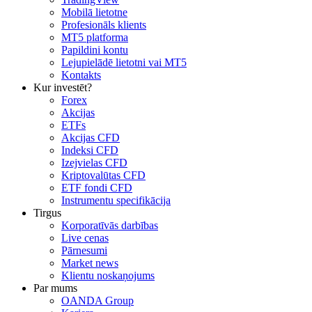
Mobilā lietotne
Profesionāls klients
MT5 platforma
Papildini kontu
Lejupielādē lietotni vai MT5
Kontakts
Kur investēt?
Forex
Akcijas
ETFs
Akcijas CFD
Indeksi CFD
Izejvielas CFD
Kriptovalūtas CFD
ETF fondi CFD
Instrumentu specifikācija
Tirgus
Korporatīvās darbības
Live cenas
Pārnesumi
Market news
Klientu noskaņojums
Par mums
OANDA Group