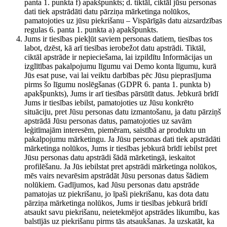
panta 1. punkta f) apakšpunkts; d. tiktāl, ciktāl jūsu personas
dati tiek apstrādāti datu pārziņa mārketinga nolūkos,
pamatojoties uz jūsu piekrišanu – Vispārīgās datu aizsardzības
regulas 6. panta 1. punkta a) apakšpunkts.
Jums ir tiesības piekļūt saviem personas datiem, tiesības tos
labot, dzēst, kā arī tiesības ierobežot datu apstrādi. Tiktāl,
ciktāl apstrāde ir nepieciešama, lai izpildītu Informācijas un
izglītības pakalpojumu līgumu vai Demo konta līgumu, kurā
Jūs esat puse, vai lai veiktu darbības pēc Jūsu pieprasījuma
pirms šo līgumu noslēgšanas (GDPR 6. panta 1. punkta b)
apakšpunkts), Jums ir arī tiesības pārsūtīt datus. Jebkurā brīdī
Jums ir tiesības iebilst, pamatojoties uz Jūsu konkrēto
situāciju, pret Jūsu personas datu izmantošanu, ja datu pārziņš
apstrādā Jūsu personas datus, pamatojoties uz savām
leģitīmajām interesēm, piemēram, saistībā ar produktu un
pakalpojumu mārketingu. Ja Jūsu personas dati tiek apstrādāti
mārketinga nolūkos, Jums ir tiesības jebkurā brīdī iebilst pret
Jūsu personas datu apstrādi šādā mārketingā, ieskaitot
profilēšanu. Ja Jūs iebilstat pret apstrādi mārketinga nolūkos,
mēs vairs nevarēsim apstrādāt Jūsu personas datus šādiem
nolūkiem. Gadījumos, kad Jūsu personas datu apstrāde
pamatojas uz piekrišanu, jo īpaši piekrišanu, kas dota datu
pārziņa mārketinga nolūkos, Jums ir tiesības jebkurā brīdī
atsaukt savu piekrišanu, neietekmējot apstrādes likumību, kas
balstījās uz piekrišanu pirms tās atsaukšanas. Ja uzskatāt, ka