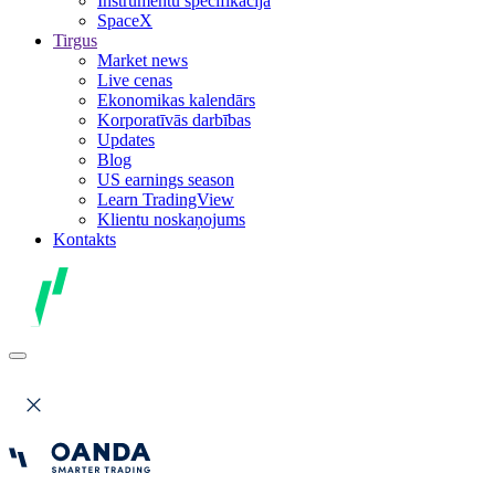
Instrumentu specifikācija
SpaceX
Tirgus
Market news
Live cenas
Ekonomikas kalendārs
Korporatīvās darbības
Updates
Blog
US earnings season
Learn TradingView
Klientu noskaņojums
Kontakts