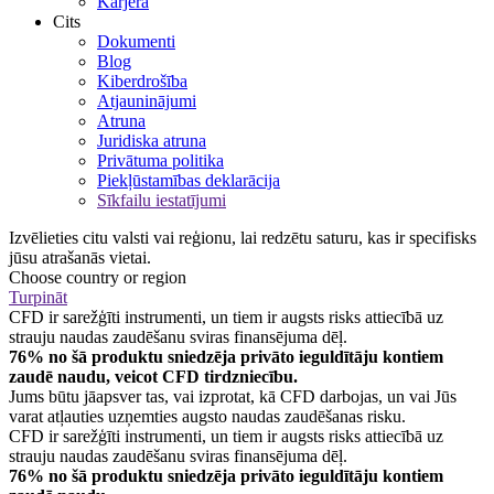
Karjera
Cits
Dokumenti
Blog
Kiberdrošība
Atjauninājumi
Atruna
Juridiska atruna
Privātuma politika
Piekļūstamības deklarācija
Sīkfailu iestatījumi
Izvēlieties citu valsti vai reģionu, lai redzētu saturu, kas ir specifisks
jūsu atrašanās vietai.
Choose country or region
Turpināt
CFD ir sarežģīti instrumenti, un tiem ir augsts risks attiecībā uz
strauju naudas zaudēšanu sviras finansējuma dēļ.
76% no šā produktu sniedzēja privāto ieguldītāju kontiem
zaudē naudu, veicot CFD tirdzniecību.
Jums būtu jāapsver tas, vai izprotat, kā CFD darbojas, un vai Jūs
varat atļauties uzņemties augsto naudas zaudēšanas risku.
CFD ir sarežģīti instrumenti, un tiem ir augsts risks attiecībā uz
strauju naudas zaudēšanu sviras finansējuma dēļ.
76% no šā produktu sniedzēja privāto ieguldītāju kontiem