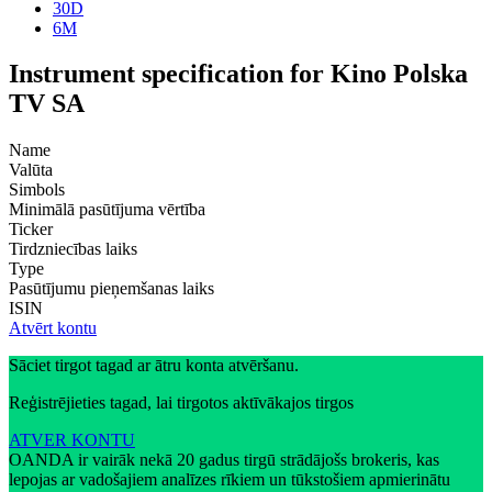
30D
6M
Instrument specification for Kino Polska
TV SA
Name
Valūta
Simbols
Minimālā pasūtījuma vērtība
Ticker
Tirdzniecības laiks
Type
Pasūtījumu pieņemšanas laiks
ISIN
Atvērt kontu
Sāciet tirgot tagad ar ātru konta atvēršanu.
Reģistrējieties tagad, lai tirgotos aktīvākajos tirgos
ATVER KONTU
OANDA ir vairāk nekā 20 gadus tirgū strādājošs brokeris, kas
lepojas ar vadošajiem analīzes rīkiem un tūkstošiem apmierinātu