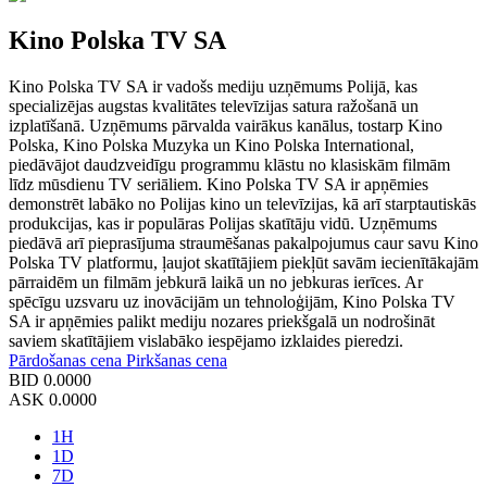
Kino Polska TV SA
Kino Polska TV SA ir vadošs mediju uzņēmums Polijā, kas
specializējas augstas kvalitātes televīzijas satura ražošanā un
izplatīšanā. Uzņēmums pārvalda vairākus kanālus, tostarp Kino
Polska, Kino Polska Muzyka un Kino Polska International,
piedāvājot daudzveidīgu programmu klāstu no klasiskām filmām
līdz mūsdienu TV seriāliem. Kino Polska TV SA ir apņēmies
demonstrēt labāko no Polijas kino un televīzijas, kā arī starptautiskās
produkcijas, kas ir populāras Polijas skatītāju vidū. Uzņēmums
piedāvā arī pieprasījuma straumēšanas pakalpojumus caur savu Kino
Polska TV platformu, ļaujot skatītājiem piekļūt savām iecienītākajām
pārraidēm un filmām jebkurā laikā un no jebkuras ierīces. Ar
spēcīgu uzsvaru uz inovācijām un tehnoloģijām, Kino Polska TV
SA ir apņēmies palikt mediju nozares priekšgalā un nodrošināt
saviem skatītājiem vislabāko iespējamo izklaides pieredzi.
Pārdošanas cena
Pirkšanas cena
BID
0.0000
ASK
0.0000
1H
1D
7D