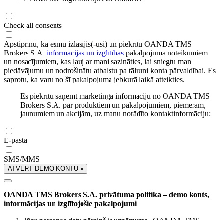
Check all consents
Apstiprinu, ka esmu izlasījis(-usi) un piekrītu OANDA TMS
Brokers S.A.
informācijas un izglītības
pakalpojuma noteikumiem
un nosacījumiem, kas ļauj ar mani sazināties, lai sniegtu man
piedāvājumu un nodrošinātu atbalstu pa tālruni konta pārvaldībai. Es
saprotu, ka varu no šī pakalpojuma jebkurā laikā atteikties.
Es piekrītu saņemt mārketinga informāciju no OANDA TMS
Brokers S.A. par produktiem un pakalpojumiem, piemēram,
jaunumiem un akcijām, uz manu norādīto kontaktinformāciju:
E-pasta
SMS/MMS
ATVĒRT DEMO KONTU »
OANDA TMS Brokers S.A. privātuma politika – demo konts,
informācijas un izglītojošie pakalpojumi