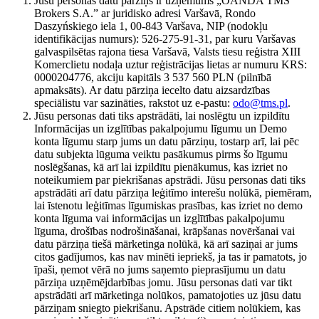
Jūsu personas datu pārziņš ir uzņēmums „OANDA TMS
Brokers S.A.” ar juridisko adresi Varšavā, Rondo
Daszyńskiego iela 1, 00-843 Varšava, NIP (nodokļu
identifikācijas numurs): 526-275-91-31, par kuru Varšavas
galvaspilsētas rajona tiesa Varšavā, Valsts tiesu reģistra XIII
Komerclietu nodaļa uztur reģistrācijas lietas ar numuru KRS:
0000204776, akciju kapitāls 3 537 560 PLN (pilnībā
apmaksāts). Ar datu pārziņa iecelto datu aizsardzības
speciālistu var sazināties, rakstot uz e-pastu:
odo@tms.pl
.
Jūsu personas dati tiks apstrādāti, lai noslēgtu un izpildītu
Informācijas un izglītības pakalpojumu līgumu un Demo
konta līgumu starp jums un datu pārziņu, tostarp arī, lai pēc
datu subjekta lūguma veiktu pasākumus pirms šo līgumu
noslēgšanas, kā arī lai izpildītu pienākumus, kas izriet no
noteikumiem par piekrišanas apstrādi. Jūsu personas dati tiks
apstrādāti arī datu pārziņa leģitīmo interešu nolūkā, piemēram,
lai īstenotu leģitīmas līgumiskas prasības, kas izriet no demo
konta līguma vai informācijas un izglītības pakalpojumu
līguma, drošības nodrošināšanai, krāpšanas novēršanai vai
datu pārziņa tiešā mārketinga nolūkā, kā arī saziņai ar jums
citos gadījumos, kas nav minēti iepriekš, ja tas ir pamatots, jo
īpaši, ņemot vērā no jums saņemto pieprasījumu un datu
pārziņa uzņēmējdarbības jomu. Jūsu personas dati var tikt
apstrādāti arī mārketinga nolūkos, pamatojoties uz jūsu datu
pārziņam sniegto piekrišanu. Apstrāde citiem nolūkiem, kas