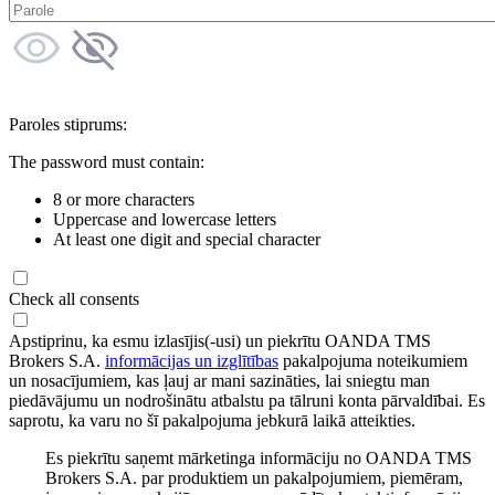
Paroles stiprums:
The password must contain:
8 or more characters
Uppercase and lowercase letters
At least one digit and special character
Check all consents
Apstiprinu, ka esmu izlasījis(-usi) un piekrītu OANDA TMS
Brokers S.A.
informācijas un izglītības
pakalpojuma noteikumiem
un nosacījumiem, kas ļauj ar mani sazināties, lai sniegtu man
piedāvājumu un nodrošinātu atbalstu pa tālruni konta pārvaldībai. Es
saprotu, ka varu no šī pakalpojuma jebkurā laikā atteikties.
Es piekrītu saņemt mārketinga informāciju no OANDA TMS
Brokers S.A. par produktiem un pakalpojumiem, piemēram,