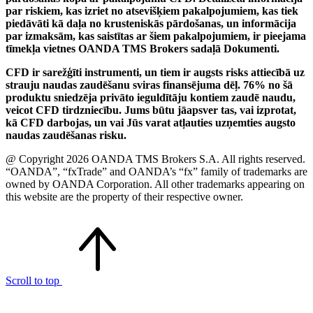
par riskiem, kas izriet no atsevišķiem pakalpojumiem, kas tiek
piedāvāti kā daļa no krusteniskās pārdošanas, un informācija
par izmaksām, kas saistītas ar šiem pakalpojumiem, ir pieejama
tīmekļa vietnes OANDA TMS Brokers sadaļā Dokumenti.
CFD ir sarežģīti instrumenti, un tiem ir augsts risks attiecībā uz
strauju naudas zaudēšanu sviras finansējuma dēļ. 76% no šā
produktu sniedzēja privāto ieguldītāju kontiem zaudē naudu,
veicot CFD tirdzniecību. Jums būtu jāapsver tas, vai izprotat,
kā CFD darbojas, un vai Jūs varat atļauties uzņemties augsto
naudas zaudēšanas risku.
@ Copyright 2026 OANDA TMS Brokers S.A. All rights reserved.
“OANDA”, “fxTrade” and OANDA’s “fx” family of trademarks are
owned by OANDA Corporation. All other trademarks appearing on
this website are the property of their respective owner.
Scroll to top