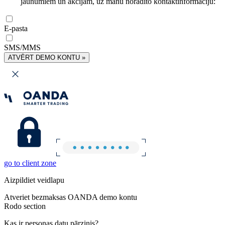
jaunumiem un akcijām, uz manu norādīto kontaktinformāciju:
E-pasta
SMS/MMS
ATVĒRT DEMO KONTU »
go to client zone
Aizpildiet veidlapu
Atveriet bezmaksas OANDA demo kontu
Rodo section
Kas ir personas datu pārzinis?