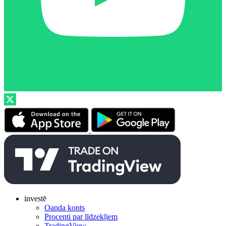
investē
Oanda konts
Procenti par līdzekļiem
TradingView