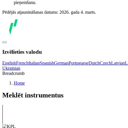
pieņemšanu.
Pēdējās atjaunināšanas datums: 2026. gada 4. marts.
Izvēlieties valodu
English
French
Italian
Spanish
German
Portuguese
Dutch
Czech
Latvian
L
Ukrainian
Breadcrumb
Home
Meklēt instrumentus