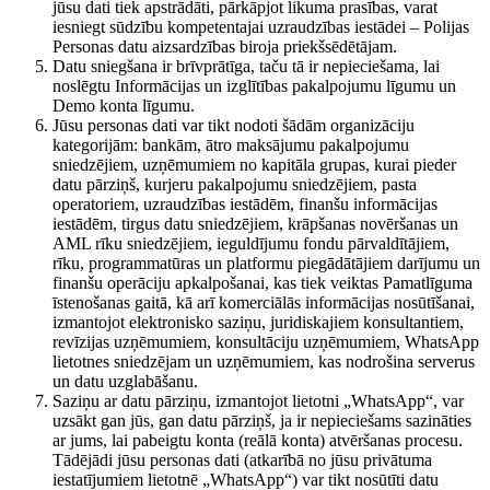
jūsu dati tiek apstrādāti, pārkāpjot likuma prasības, varat
iesniegt sūdzību kompetentajai uzraudzības iestādei – Polijas
Personas datu aizsardzības biroja priekšsēdētājam.
Datu sniegšana ir brīvprātīga, taču tā ir nepieciešama, lai
noslēgtu Informācijas un izglītības pakalpojumu līgumu un
Demo konta līgumu.
Jūsu personas dati var tikt nodoti šādām organizāciju
kategorijām: bankām, ātro maksājumu pakalpojumu
sniedzējiem, uzņēmumiem no kapitāla grupas, kurai pieder
datu pārziņš, kurjeru pakalpojumu sniedzējiem, pasta
operatoriem, uzraudzības iestādēm, finanšu informācijas
iestādēm, tirgus datu sniedzējiem, krāpšanas novēršanas un
AML rīku sniedzējiem, ieguldījumu fondu pārvaldītājiem,
rīku, programmatūras un platformu piegādātājiem darījumu un
finanšu operāciju apkalpošanai, kas tiek veiktas Pamatlīguma
īstenošanas gaitā, kā arī komerciālās informācijas nosūtīšanai,
izmantojot elektronisko saziņu, juridiskajiem konsultantiem,
revīzijas uzņēmumiem, konsultāciju uzņēmumiem, WhatsApp
lietotnes sniedzējam un uzņēmumiem, kas nodrošina serverus
un datu uzglabāšanu.
Saziņu ar datu pārziņu, izmantojot lietotni „WhatsApp“, var
uzsākt gan jūs, gan datu pārziņš, ja ir nepieciešams sazināties
ar jums, lai pabeigtu konta (reālā konta) atvēršanas procesu.
Tādējādi jūsu personas dati (atkarībā no jūsu privātuma
iestatījumiem lietotnē „WhatsApp“) var tikt nosūtīti datu