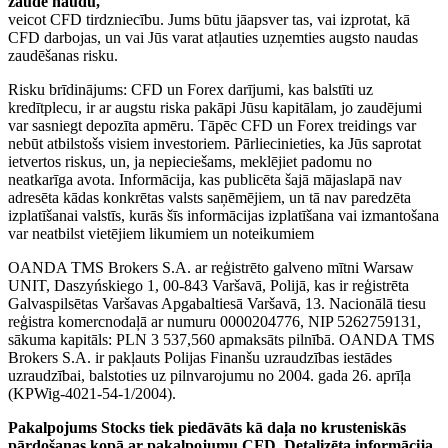
zaudē naudu,
veicot CFD tirdzniecību. Jums būtu jāapsver tas, vai izprotat, kā
CFD darbojas, un vai Jūs varat atļauties uzņemties augsto naudas
zaudēšanas risku.
Risku brīdinājums: CFD un Forex darījumi, kas balstīti uz
kredītplecu, ir ar augstu riska pakāpi Jūsu kapitālam, jo zaudējumi
var sasniegt depozīta apmēru. Tāpēc CFD un Forex treidings var
nebūt atbilstošs visiem investoriem. Pārliecinieties, ka Jūs saprotat
ietvertos riskus, un, ja nepieciešams, meklējiet padomu no
neatkarīga avota. Informācija, kas publicēta šajā mājaslapā nav
adresēta kādas konkrētas valsts saņēmējiem, un tā nav paredzēta
izplatīšanai valstīs, kurās šīs informācijas izplatīšana vai izmantošana
var neatbilst vietējiem likumiem un noteikumiem
OANDA TMS Brokers S.A. ar reģistrēto galveno mītni Warsaw
UNIT, Daszyńskiego 1, 00-843 Varšavā, Polijā, kas ir reģistrēta
Galvaspilsētas Varšavas Apgabaltiesā Varšavā, 13. Nacionālā tiesu
reģistra komercnodaļā ar numuru 0000204776, NIP 5262759131,
sākuma kapitāls: PLN 3 537,560 apmaksāts pilnībā. OANDA TMS
Brokers S.A. ir pakļauts Polijas Finanšu uzraudzības iestādes
uzraudzībai, balstoties uz pilnvarojumu no 2004. gada 26. aprīļa
(KPWig-4021-54-1/2004).
Pakalpojums Stocks tiek piedāvāts kā daļa no krusteniskās
pārdošanas kopā ar pakalpojumu CFD. Detalizēta informācija