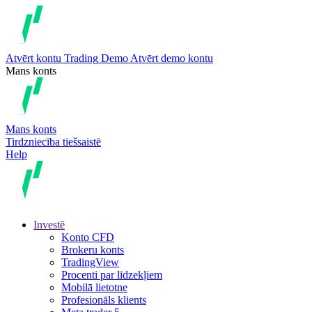
Atvērt kontu
Trading
Demo
Atvērt demo kontu
Mans konts
Mans konts
Tirdzniecība tiešsaistē
Help
Investē
Konto CFD
Brokeru konts
TradingView
Procenti par līdzekļiem
Mobilā lietotne
Profesionāls klients