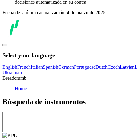
decisiones automatizada en su contra.
Fecha de la última actualización: 4 de marzo de 2026.
Select your language
English
French
Italian
Spanish
German
Portuguese
Dutch
Czech
Latvian
L
Ukrainian
Breadcrumb
Home
Búsqueda de instrumentos