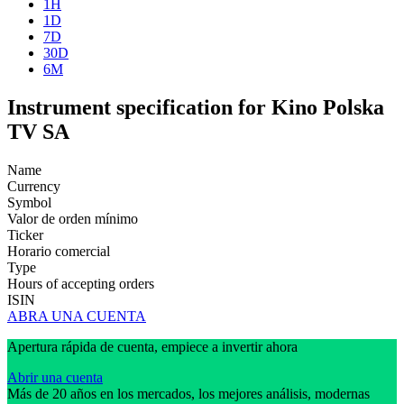
1H
1D
7D
30D
6M
Instrument specification for Kino Polska
TV SA
Name
Currency
Symbol
Valor de orden mínimo
Ticker
Horario comercial
Type
Hours of accepting orders
ISIN
ABRA UNA CUENTA
Apertura rápida de cuenta, empiece a invertir ahora
Abrir una cuenta
Más de 20 años en los mercados, los mejores análisis, modernas