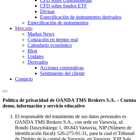
CFD sobre criptomonedas
CFD sobre fondos ETF
Divisas
Especificación de instrumentos derivados
Especificación de instrumentos
Mercado
Market News
Cotización en tiempo real
Calendario económico
Blog
Updates
Derivados
Acciones corporativas
Sentimiento del cliente
Contacto
Política de privacidad de OANDA TMS Brokers S.A. – Cuenta
demo, información y servicio educativo
El responsable del tratamiento de sus datos personales es
OANDA TMS Brokers S.A., con sede en Varsovia, ul.
Rondo Daszyńskiego 1, 00-843 Varsovia, NIP (Número de
identificación fiscal): 526-275-91-31, para la cual el Tribunal
de Distrito de la capital de Varsovia, en Varsovia, XIII Sala