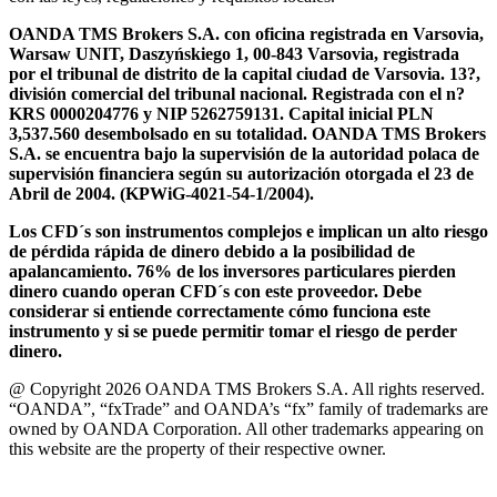
OANDA TMS Brokers S.A. con oficina registrada en Varsovia,
Warsaw UNIT, Daszyńskiego 1, 00-843 Varsovia, registrada
por el tribunal de distrito de la capital ciudad de Varsovia. 13?,
división comercial del tribunal nacional. Registrada con el n?
KRS 0000204776 y NIP 5262759131. Capital inicial PLN
3,537.560 desembolsado en su totalidad. OANDA TMS Brokers
S.A. se encuentra bajo la supervisión de la autoridad polaca de
supervisión financiera según su autorización otorgada el 23 de
Abril de 2004. (KPWiG-4021-54-1/2004).
Los CFD´s son instrumentos complejos e implican un alto riesgo
de pérdida rápida de dinero debido a la posibilidad de
apalancamiento. 76% de los inversores particulares pierden
dinero cuando operan CFD´s con este proveedor. Debe
considerar si entiende correctamente cómo funciona este
instrumento y si se puede permitir tomar el riesgo de perder
dinero.
@ Copyright 2026 OANDA TMS Brokers S.A. All rights reserved.
“OANDA”, “fxTrade” and OANDA’s “fx” family of trademarks are
owned by OANDA Corporation. All other trademarks appearing on
this website are the property of their respective owner.