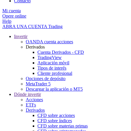
Contacto
Mi cuenta
Opere online
Help
ABRA UNA CUENTA
Trading
Invertir
OANDA cuenta acciones
Derivados
Cuenta Derivados - CFD
TradingView
Aplicación móvil
Tipos de interés
Cliente profesional
Opciones de depósito
MetaTrader 5
Descargar la aplicación o MT5
Dónde invertir
Acciones
ETFs
Derivados
CFD sobre acciones
CFD sobre índices
CFD sobre materias primas