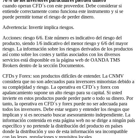
76% de los inversores particulares pierden dinero
cuando operan CFD´s con este proveedor. Debe considerar si
entiende correctamente como funciona este instrumento y si se
puede permitir tomar el riesgo de perder dinero.
Advertencia: Invertir implica riesgos.
Acciones: riesgo 6/6. Este número es indicativo del riesgo del
producto, siendo 1/6 indicativo del menor riesgo y 6/6 del mayor
riesgo. La información sobre los riesgos derivados de los productos
así como sobre los costes y tarifas asociados con los diversos
servicios está disponible en la página web de OANDA TMS
Brokers dentro de la sección Documentos.
CFDs y Forex: son productos difíciles de entender. La CNMV
considera que no son adecuados para inversores minoristas debido a
su complejidad y riesgo. La operativa en CFD´s y forex con
apalancamiento supone un alto riesgo para su capital. Si usted
invierte en estos productos puede perder parte o todo su dinero. Por
tanto, la operativa en CFD´s y forex puede no ser adecuada para
todos los inversores. Debe estar seguro y entender los riesgos que
implican y si es necesario buscar asesoramiento independiente. La
información contenida en esta página web no se dirige a ningún país
específico y no pretende la distribución del producto en países
donde la distribución y uso de esta información sea incompatible
con las leyes, regulaciones y requisitos locales.