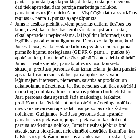
panta 1. punkta f) apakšpunkts; d. tiktāl, ciktāl jūsu personas
dati tiek apstrādāti datu pārziņa mārketinga nolūkos,
pamatojoties uz jūsu piekrišanu – Vispārīgās datu aizsardzības
regulas 6. panta 1. punkta a) apakšpunkts.
Jums ir tiesības piekļūt saviem personas datiem, tiesības tos
labot, dzēst, kā arī tiesības ierobežot datu apstrādi. Tiktāl,
ciktāl apstrāde ir nepieciešama, lai izpildītu Informācijas un
izglītības pakalpojumu līgumu vai Demo konta līgumu, kurā
Jūs esat puse, vai lai veiktu darbības pēc Jūsu pieprasījuma
pirms šo līgumu noslēgšanas (GDPR 6. panta 1. punkta b)
apakšpunkts), Jums ir arī tiesības pārsūtīt datus. Jebkurā brīdī
Jums ir tiesības iebilst, pamatojoties uz Jūsu konkrēto
situāciju, pret Jūsu personas datu izmantošanu, ja datu pārziņš
apstrādā Jūsu personas datus, pamatojoties uz savām
leģitīmajām interesēm, piemēram, saistībā ar produktu un
pakalpojumu mārketingu. Ja Jūsu personas dati tiek apstrādāti
mārketinga nolūkos, Jums ir tiesības jebkurā brīdī iebilst pret
Jūsu personas datu apstrādi šādā mārketingā, ieskaitot
profilēšanu. Ja Jūs iebilstat pret apstrādi mārketinga nolūkos,
mēs vairs nevarēsim apstrādāt Jūsu personas datus šādiem
nolūkiem. Gadījumos, kad Jūsu personas datu apstrāde
pamatojas uz piekrišanu, jo īpaši piekrišanu, kas dota datu
pārziņa mārketinga nolūkos, Jums ir tiesības jebkurā brīdī
atsaukt savu piekrišanu, neietekmējot apstrādes likumību, kas
balstījās uz piekrišanu pirms tās atsaukšanas. Ja uzskatāt, ka