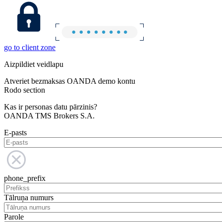
go to client zone
Aizpildiet veidlapu
Atveriet bezmaksas OANDA demo kontu
Rodo section
Kas ir personas datu pārzinis?
OANDA TMS Brokers S.A.
E-pasts
phone_prefix
Tālruņa numurs
Parole