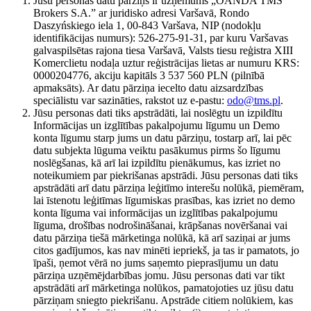
Jūsu personas datu pārziņš ir uzņēmums „OANDA TMS
Brokers S.A.” ar juridisko adresi Varšavā, Rondo
Daszyńskiego iela 1, 00-843 Varšava, NIP (nodokļu
identifikācijas numurs): 526-275-91-31, par kuru Varšavas
galvaspilsētas rajona tiesa Varšavā, Valsts tiesu reģistra XIII
Komerclietu nodaļa uztur reģistrācijas lietas ar numuru KRS:
0000204776, akciju kapitāls 3 537 560 PLN (pilnībā
apmaksāts). Ar datu pārziņa iecelto datu aizsardzības
speciālistu var sazināties, rakstot uz e-pastu:
odo@tms.pl
.
Jūsu personas dati tiks apstrādāti, lai noslēgtu un izpildītu
Informācijas un izglītības pakalpojumu līgumu un Demo
konta līgumu starp jums un datu pārziņu, tostarp arī, lai pēc
datu subjekta lūguma veiktu pasākumus pirms šo līgumu
noslēgšanas, kā arī lai izpildītu pienākumus, kas izriet no
noteikumiem par piekrišanas apstrādi. Jūsu personas dati tiks
apstrādāti arī datu pārziņa leģitīmo interešu nolūkā, piemēram,
lai īstenotu leģitīmas līgumiskas prasības, kas izriet no demo
konta līguma vai informācijas un izglītības pakalpojumu
līguma, drošības nodrošināšanai, krāpšanas novēršanai vai
datu pārziņa tiešā mārketinga nolūkā, kā arī saziņai ar jums
citos gadījumos, kas nav minēti iepriekš, ja tas ir pamatots, jo
īpaši, ņemot vērā no jums saņemto pieprasījumu un datu
pārziņa uzņēmējdarbības jomu. Jūsu personas dati var tikt
apstrādāti arī mārketinga nolūkos, pamatojoties uz jūsu datu
pārziņam sniegto piekrišanu. Apstrāde citiem nolūkiem, kas