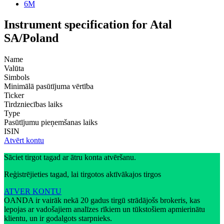
6M
Instrument specification for Atal
SA/Poland
Name
Valūta
Simbols
Minimālā pasūtījuma vērtība
Ticker
Tirdzniecības laiks
Type
Pasūtījumu pieņemšanas laiks
ISIN
Atvērt kontu
Sāciet tirgot tagad ar ātru konta atvēršanu.
Reģistrējieties tagad, lai tirgotos aktīvākajos tirgos
ATVER KONTU
OANDA ir vairāk nekā 20 gadus tirgū strādājošs brokeris, kas
lepojas ar vadošajiem analīzes rīkiem un tūkstošiem apmierinātu
klientu, un ir godalgots starpnieks.