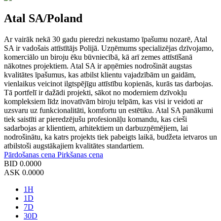
Atal SA/Poland
Ar vairāk nekā 30 gadu pieredzi nekustamo īpašumu nozarē, Atal
SA ir vadošais attīstītājs Polijā. Uzņēmums specializējas dzīvojamo,
komerciālo un biroju ēku būvniecībā, kā arī zemes attīstīšanā
nākotnes projektiem. Atal SA ir apņēmies nodrošināt augstas
kvalitātes īpašumus, kas atbilst klientu vajadzībām un gaidām,
vienlaikus veicinot ilgtspējīgu attīstību kopienās, kurās tas darbojas.
Tā portfelī ir dažādi projekti, sākot no moderniem dzīvokļu
kompleksiem līdz inovatīvām biroju telpām, kas visi ir veidoti ar
uzsvaru uz funkcionalitāti, komfortu un estētiku. Atal SA panākumi
tiek saistīti ar pieredzējušu profesionāļu komandu, kas cieši
sadarbojas ar klientiem, arhitektiem un darbuzņēmējiem, lai
nodrošinātu, ka katrs projekts tiek pabeigts laikā, budžeta ietvaros un
atbilstoši augstākajiem kvalitātes standartiem.
Pārdošanas cena
Pirkšanas cena
BID
0.0000
ASK
0.0000
1H
1D
7D
30D