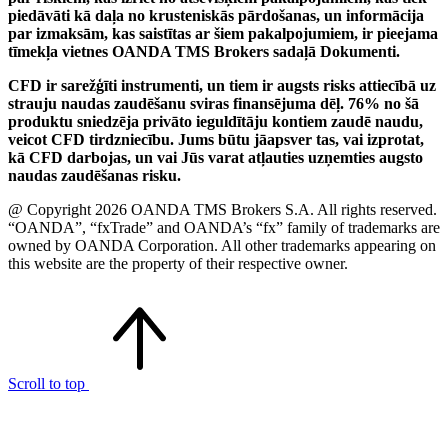
piedāvāti kā daļa no krusteniskās pārdošanas, un informācija
par izmaksām, kas saistītas ar šiem pakalpojumiem, ir pieejama
tīmekļa vietnes OANDA TMS Brokers sadaļā Dokumenti.
CFD ir sarežģīti instrumenti, un tiem ir augsts risks attiecībā uz
strauju naudas zaudēšanu sviras finansējuma dēļ. 76% no šā
produktu sniedzēja privāto ieguldītāju kontiem zaudē naudu,
veicot CFD tirdzniecību. Jums būtu jāapsver tas, vai izprotat,
kā CFD darbojas, un vai Jūs varat atļauties uzņemties augsto
naudas zaudēšanas risku.
@ Copyright 2026 OANDA TMS Brokers S.A. All rights reserved.
“OANDA”, “fxTrade” and OANDA’s “fx” family of trademarks are
owned by OANDA Corporation. All other trademarks appearing on
this website are the property of their respective owner.
Scroll to top