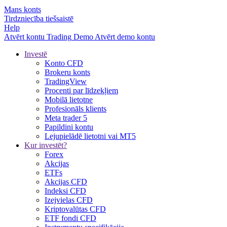
Mans konts
Tirdzniecība tiešsaistē
Help
Atvērt kontu
Trading
Demo
Atvērt demo kontu
Investē
Konto CFD
Brokeru konts
TradingView
Procenti par līdzekļiem
Mobilā lietotne
Profesionāls klients
Meta trader 5
Papildini kontu
Lejupielādē lietotni vai MT5
Kur investēt?
Forex
Akcijas
ETFs
Akcijas CFD
Indeksi CFD
Izejvielas CFD
Kriptovalūtas CFD
ETF fondi CFD