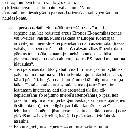
c) rīkojumu izvietošanu vai to grozīšanu;
d) klienta personas datu maiņu vai atjaunināšanu;
e) norādījumu iesniegšanu par naudas iemaksu vai izņemšanu no
naudas konta.
Ja personas dati tiek nosūtīti uz trešām valstīm, t. i.,
saņēmējiem, kas reģistrēti ārpus Eiropas Ekonomikas zonas
vai Šveices, valstīs, kuras saskaņā ar Eiropas Komisijas
novērtējumu nenodrošina pietiekamu datu aizsardzību (trešās
valstis, kas nenodrošina atbilstošu aizsardzības līmeni), datu
pārziņš tos nosūta, izmantojot mehānismus, kas atbilst
piemērojamajiem tiesību aktiem, tostarp ES „standarta līguma
klauzulas“.
Jūsu personas dati tiks glabāti visā Informācijas un izglītības
pakalpojumu līguma vai Demo konta līguma darbības laikā,
kā arī pēc tā izbeigšanas – likumā noteiktā noilguma termiņa
laikā. Tiktāl, ciktāl datu apstrāde pamatojas uz Pārzinim
leģitīmām interesēm, dati tiks apstrādāti tik ilgi, cik
nepieciešams šo leģitīmo interešu īstenošanai (jo īpaši līdz
prasību noilguma termiņa beigām saskaņā ar piemērojamajiem
tiesību aktiem), bet ne ilgāk par laiku, kamēr tiek atzīts
iebildums. Tomēr, ja jūsu personas datu apstrāde pamatojas uz
piekrišanu – līdz brīdim, kad šāda piekrišana tiek faktiski
atsaukta.
Pārzinis pret jums nepiemēros automatizētu lēmumu