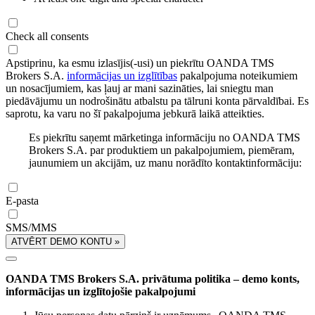
Check all consents
Apstiprinu, ka esmu izlasījis(-usi) un piekrītu OANDA TMS
Brokers S.A.
informācijas un izglītības
pakalpojuma noteikumiem
un nosacījumiem, kas ļauj ar mani sazināties, lai sniegtu man
piedāvājumu un nodrošinātu atbalstu pa tālruni konta pārvaldībai. Es
saprotu, ka varu no šī pakalpojuma jebkurā laikā atteikties.
Es piekrītu saņemt mārketinga informāciju no OANDA TMS
Brokers S.A. par produktiem un pakalpojumiem, piemēram,
jaunumiem un akcijām, uz manu norādīto kontaktinformāciju:
E-pasta
SMS/MMS
ATVĒRT DEMO KONTU »
OANDA TMS Brokers S.A. privātuma politika – demo konts,
informācijas un izglītojošie pakalpojumi