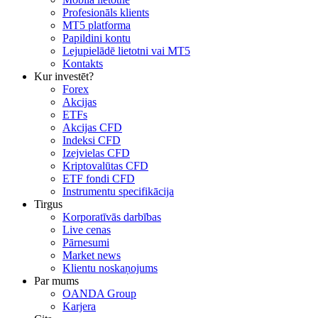
Profesionāls klients
MT5 platforma
Papildini kontu
Lejupielādē lietotni vai MT5
Kontakts
Kur investēt?
Forex
Akcijas
ETFs
Akcijas CFD
Indeksi CFD
Izejvielas CFD
Kriptovalūtas CFD
ETF fondi CFD
Instrumentu specifikācija
Tirgus
Korporatīvās darbības
Live cenas
Pārnesumi
Market news
Klientu noskaņojums
Par mums
OANDA Group
Karjera