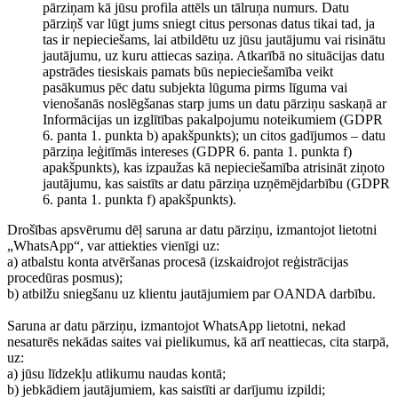
pārziņam kā jūsu profila attēls un tālruņa numurs. Datu
pārziņš var lūgt jums sniegt citus personas datus tikai tad, ja
tas ir nepieciešams, lai atbildētu uz jūsu jautājumu vai risinātu
jautājumu, uz kuru attiecas saziņa. Atkarībā no situācijas datu
apstrādes tiesiskais pamats būs nepieciešamība veikt
pasākumus pēc datu subjekta lūguma pirms līguma vai
vienošanās noslēgšanas starp jums un datu pārziņu saskaņā ar
Informācijas un izglītības pakalpojumu noteikumiem (GDPR
6. panta 1. punkta b) apakšpunkts); un citos gadījumos – datu
pārziņa leģitīmās intereses (GDPR 6. panta 1. punkta f)
apakšpunkts), kas izpaužas kā nepieciešamība atrisināt ziņoto
jautājumu, kas saistīts ar datu pārziņa uzņēmējdarbību (GDPR
6. panta 1. punkta f) apakšpunkts).
Drošības apsvērumu dēļ saruna ar datu pārziņu, izmantojot lietotni
„WhatsApp“, var attiekties vienīgi uz:
a) atbalstu konta atvēršanas procesā (izskaidrojot reģistrācijas
procedūras posmus);
b) atbilžu sniegšanu uz klientu jautājumiem par OANDA darbību.
Saruna ar datu pārziņu, izmantojot WhatsApp lietotni, nekad
nesaturēs nekādas saites vai pielikumus, kā arī neattiecas, cita starpā,
uz:
a) jūsu līdzekļu atlikumu naudas kontā;
b) jebkādiem jautājumiem, kas saistīti ar darījumu izpildi;