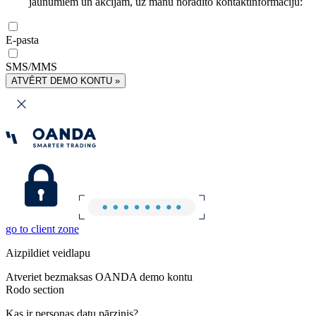
jaunumiem un akcijām, uz manu norādīto kontaktinformāciju:
E-pasta
SMS/MMS
ATVĒRT DEMO KONTU »
go to client zone
Aizpildiet veidlapu
Atveriet bezmaksas OANDA demo kontu
Rodo section
Kas ir personas datu pārzinis?