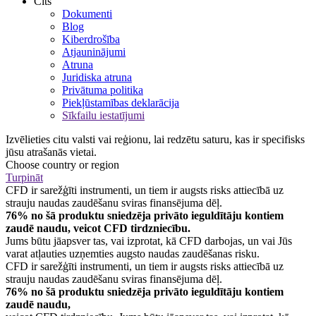
Cits
Dokumenti
Blog
Kiberdrošība
Atjauninājumi
Atruna
Juridiska atruna
Privātuma politika
Piekļūstamības deklarācija
Sīkfailu iestatījumi
Izvēlieties citu valsti vai reģionu, lai redzētu saturu, kas ir specifisks
jūsu atrašanās vietai.
Choose country or region
Turpināt
CFD ir sarežģīti instrumenti, un tiem ir augsts risks attiecībā uz
strauju naudas zaudēšanu sviras finansējuma dēļ.
76% no šā produktu sniedzēja privāto ieguldītāju kontiem
zaudē naudu, veicot CFD tirdzniecību.
Jums būtu jāapsver tas, vai izprotat, kā CFD darbojas, un vai Jūs
varat atļauties uzņemties augsto naudas zaudēšanas risku.
CFD ir sarežģīti instrumenti, un tiem ir augsts risks attiecībā uz
strauju naudas zaudēšanu sviras finansējuma dēļ.
76% no šā produktu sniedzēja privāto ieguldītāju kontiem
zaudē naudu,