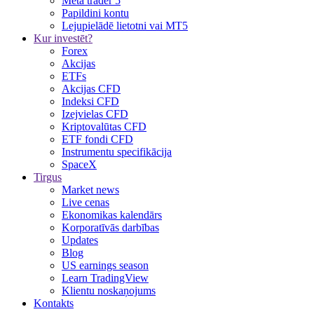
Meta trader 5
Papildini kontu
Lejupielādē lietotni vai MT5
Kur investēt?
Forex
Akcijas
ETFs
Akcijas CFD
Indeksi CFD
Izejvielas CFD
Kriptovalūtas CFD
ETF fondi CFD
Instrumentu specifikācija
SpaceX
Tirgus
Market news
Live cenas
Ekonomikas kalendārs
Korporatīvās darbības
Updates
Blog
US earnings season
Learn TradingView
Klientu noskaņojums
Kontakts