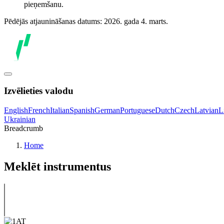
pieņemšanu.
Pēdējās atjaunināšanas datums: 2026. gada 4. marts.
Izvēlieties valodu
English
French
Italian
Spanish
German
Portuguese
Dutch
Czech
Latvian
L
Ukrainian
Breadcrumb
Home
Meklēt instrumentus