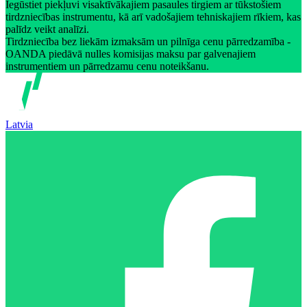
Iegūstiet piekļuvi visaktīvākajiem pasaules tirgiem ar tūkstošiem
tirdzniecības instrumentu, kā arī vadošajiem tehniskajiem rīkiem, kas
palīdz veikt analīzi.
Tirdzniecība bez liekām izmaksām un pilnīga cenu pārredzamība -
OANDA piedāvā nulles komisijas maksu par galvenajiem
instrumentiem un pārredzamu cenu noteikšanu.
Latvia