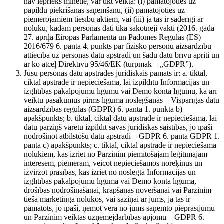
nav iepriekš minētie, var tikt veikta: (i) pamatojoties uz
papildu piekrišanas saņemšanu, (ii) pamatojoties uz
piemērojamiem tiesību aktiem, vai (iii) ja tas ir saderīgi ar
nolūku, kādam personas dati tika sākotnēji vākti (2016. gada
27. aprīļa Eiropas Parlamenta un Padomes Regulas (ES)
2016/679 6. panta 4. punkts par fizisko personu aizsardzību
attiecībā uz personas datu apstrādi un šādu datu brīvu apriti un
ar ko atceļ Direktīvu 95/46/EK (turpmāk – „GDPR”).
Jūsu personas datu apstrādes juridiskais pamats ir: a. tiktāl,
ciktāl apstrāde ir nepieciešama, lai izpildītu Informācijas un
izglītības pakalpojumu līgumu vai Demo konta līgumu, kā arī
veiktu pasākumus pirms līguma noslēgšanas – Vispārīgās datu
aizsardzības regulas (GDPR) 6. panta 1. punkta b)
apakšpunkts; b. tiktāl, ciktāl datu apstrāde ir nepieciešama, lai
datu pārziņš varētu izpildīt savas juridiskās saistības, jo īpaši
nodrošinot atbilstošu datu apstrādi – GDPR 6. panta GDPR 1.
panta c) apakšpunkts; c. tiktāl, ciktāl apstrāde ir nepieciešama
nolūkiem, kas izriet no Pārzinim piemītošajām leģitīmajām
interesēm, piemēram, veicot nepieciešamos norēķinus un
izvirzot prasības, kas izriet no noslēgtā Informācijas un
izglītības pakalpojumu līguma vai Demo konta līguma,
drošības nodrošināšanai, krāpšanas novēršanai vai Pārzinim
tiešā mārketinga nolūkos, vai saziņai ar jums, ja tas ir
pamatots, jo īpaši, ņemot vērā no jums saņemto pieprasījumu
un Pārzinim veiktās uzņēmējdarbības apjomu – GDPR 6.