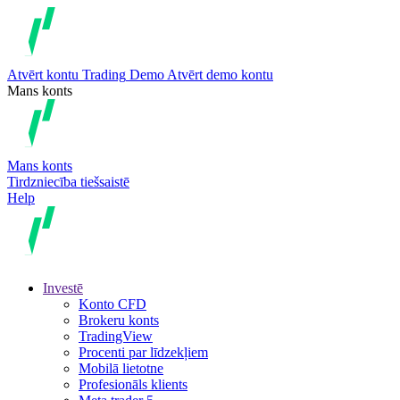
Atvērt kontu
Trading
Demo
Atvērt demo kontu
Mans konts
Mans konts
Tirdzniecība tiešsaistē
Help
Investē
Konto CFD
Brokeru konts
TradingView
Procenti par līdzekļiem
Mobilā lietotne
Profesionāls klients