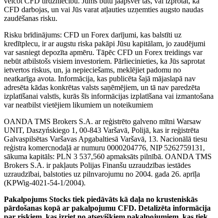
veicot CFD tirdzniecību. Jums būtu jāapsver tas, vai izprotat, kā
CFD darbojas, un vai Jūs varat atļauties uzņemties augsto naudas
zaudēšanas risku.
Risku brīdinājums: CFD un Forex darījumi, kas balstīti uz
kredītplecu, ir ar augstu riska pakāpi Jūsu kapitālam, jo zaudējumi
var sasniegt depozīta apmēru. Tāpēc CFD un Forex treidings var
nebūt atbilstošs visiem investoriem. Pārliecinieties, ka Jūs saprotat
ietvertos riskus, un, ja nepieciešams, meklējiet padomu no
neatkarīga avota. Informācija, kas publicēta šajā mājaslapā nav
adresēta kādas konkrētas valsts saņēmējiem, un tā nav paredzēta
izplatīšanai valstīs, kurās šīs informācijas izplatīšana vai izmantošana
var neatbilst vietējiem likumiem un noteikumiem
OANDA TMS Brokers S.A. ar reģistrēto galveno mītni Warsaw
UNIT, Daszyńskiego 1, 00-843 Varšavā, Polijā, kas ir reģistrēta
Galvaspilsētas Varšavas Apgabaltiesā Varšavā, 13. Nacionālā tiesu
reģistra komercnodaļā ar numuru 0000204776, NIP 5262759131,
sākuma kapitāls: PLN 3 537,560 apmaksāts pilnībā. OANDA TMS
Brokers S.A. ir pakļauts Polijas Finanšu uzraudzības iestādes
uzraudzībai, balstoties uz pilnvarojumu no 2004. gada 26. aprīļa
(KPWig-4021-54-1/2004).
Pakalpojums Stocks tiek piedāvāts kā daļa no krusteniskās
pārdošanas kopā ar pakalpojumu CFD. Detalizēta informācija
par riskiem, kas izriet no atsevišķiem pakalpojumiem, kas tiek