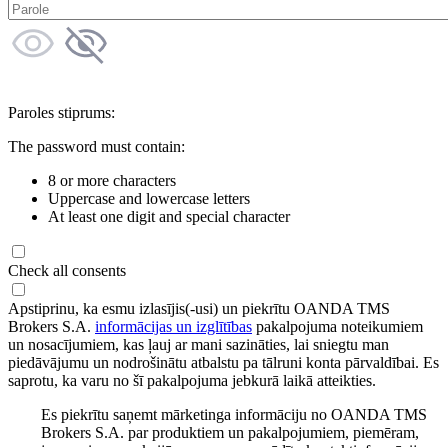
Paroles stiprums:
The password must contain:
8 or more characters
Uppercase and lowercase letters
At least one digit and special character
Check all consents
Apstiprinu, ka esmu izlasījis(-usi) un piekrītu OANDA TMS
Brokers S.A.
informācijas un izglītības
pakalpojuma noteikumiem
un nosacījumiem, kas ļauj ar mani sazināties, lai sniegtu man
piedāvājumu un nodrošinātu atbalstu pa tālruni konta pārvaldībai. Es
saprotu, ka varu no šī pakalpojuma jebkurā laikā atteikties.
Es piekrītu saņemt mārketinga informāciju no OANDA TMS
Brokers S.A. par produktiem un pakalpojumiem, piemēram,