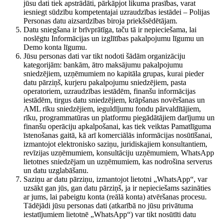
jūsu dati tiek apstrādāti, pārkāpjot likuma prasības, varat
iesniegt sūdzību kompetentajai uzraudzības iestādei – Polijas
Personas datu aizsardzības biroja priekšsēdētājam.
Datu sniegšana ir brīvprātīga, taču tā ir nepieciešama, lai
noslēgtu Informācijas un izglītības pakalpojumu līgumu un
Demo konta līgumu.
Jūsu personas dati var tikt nodoti šādām organizāciju
kategorijām: bankām, ātro maksājumu pakalpojumu
sniedzējiem, uzņēmumiem no kapitāla grupas, kurai pieder
datu pārziņš, kurjeru pakalpojumu sniedzējiem, pasta
operatoriem, uzraudzības iestādēm, finanšu informācijas
iestādēm, tirgus datu sniedzējiem, krāpšanas novēršanas un
AML rīku sniedzējiem, ieguldījumu fondu pārvaldītājiem,
rīku, programmatūras un platformu piegādātājiem darījumu un
finanšu operāciju apkalpošanai, kas tiek veiktas Pamatlīguma
īstenošanas gaitā, kā arī komerciālās informācijas nosūtīšanai,
izmantojot elektronisko saziņu, juridiskajiem konsultantiem,
revīzijas uzņēmumiem, konsultāciju uzņēmumiem, WhatsApp
lietotnes sniedzējam un uzņēmumiem, kas nodrošina serverus
un datu uzglabāšanu.
Saziņu ar datu pārziņu, izmantojot lietotni „WhatsApp“, var
uzsākt gan jūs, gan datu pārziņš, ja ir nepieciešams sazināties
ar jums, lai pabeigtu konta (reālā konta) atvēršanas procesu.
Tādējādi jūsu personas dati (atkarībā no jūsu privātuma
iestatījumiem lietotnē „WhatsApp“) var tikt nosūtīti datu