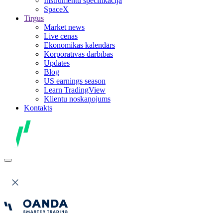
Instrumentu specifikācija
SpaceX
Tirgus
Market news
Live cenas
Ekonomikas kalendārs
Korporatīvās darbības
Updates
Blog
US earnings season
Learn TradingView
Klientu noskaņojums
Kontakts