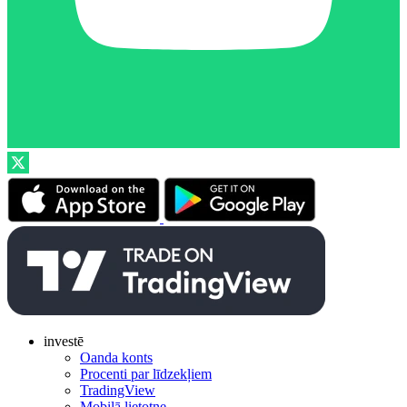
investē
Oanda konts
Procenti par līdzekļiem
TradingView
Mobilā lietotne