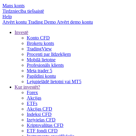
Mans konts
Tirdzniecība tiešsaistē
Help
Atvērt kontu
Trading
Demo
Atvērt demo kontu
Investē
Konto CFD
Brokeru konts
TradingView
Procenti par līdzekļiem
Mobilā lietotne
Profesionāls klients
Meta trader 5
Papildini kontu
Lejupielādē lietotni vai MT5
Kur investēt?
Forex
Akcijas
ETFs
Akcijas CFD
Indeksi CFD
Izejvielas CFD
Kriptovalūtas CFD
ETF fondi CFD