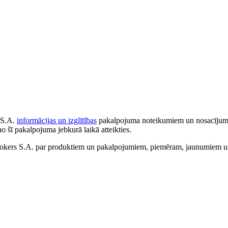
 S.A.
informācijas un izglītības
pakalpojuma noteikumiem un nosacījumiem
no šī pakalpojuma jebkurā laikā atteikties.
ers S.A. par produktiem un pakalpojumiem, piemēram, jaunumiem un 