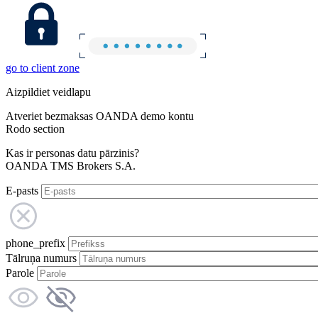
go to client zone
Aizpildiet veidlapu
Atveriet bezmaksas OANDA demo kontu
Rodo section
Kas ir personas datu pārzinis?
OANDA TMS Brokers S.A.
E-pasts
phone_prefix
Tālruņa numurs
Parole