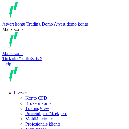
Atvērt kontu
Trading
Demo
Atvērt demo kontu
Mans konts
Mans konts
Tirdzniecība tiešsaistē
Help
Investē
Konto CFD
Brokeru konts
TradingView
Procenti par līdzekļiem
Mobilā lietotne
Profesionāls klients