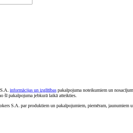
 S.A.
informācijas un izglītības
pakalpojuma noteikumiem un nosacījumiem
no šī pakalpojuma jebkurā laikā atteikties.
ers S.A. par produktiem un pakalpojumiem, piemēram, jaunumiem un 