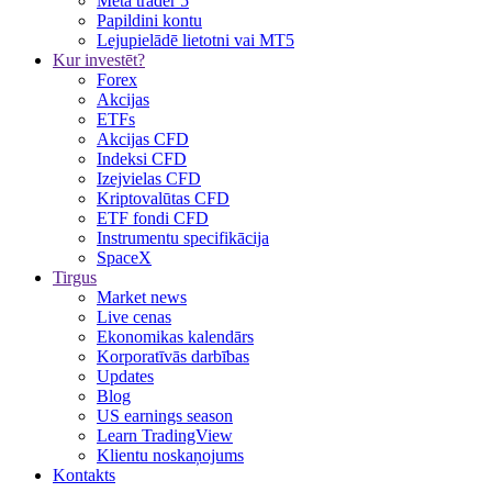
Meta trader 5
Papildini kontu
Lejupielādē lietotni vai MT5
Kur investēt?
Forex
Akcijas
ETFs
Akcijas CFD
Indeksi CFD
Izejvielas CFD
Kriptovalūtas CFD
ETF fondi CFD
Instrumentu specifikācija
SpaceX
Tirgus
Market news
Live cenas
Ekonomikas kalendārs
Korporatīvās darbības
Updates
Blog
US earnings season
Learn TradingView
Klientu noskaņojums
Kontakts