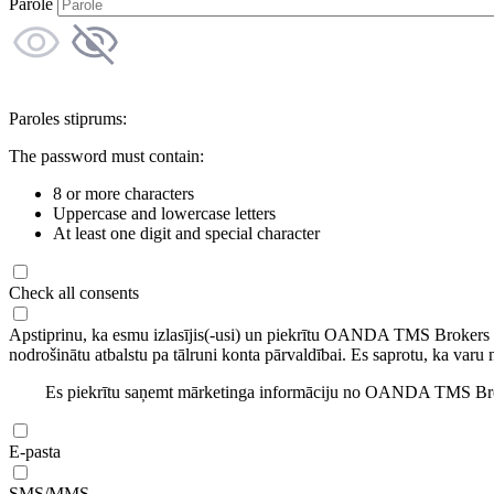
Parole
Paroles stiprums:
The password must contain:
8 or more characters
Uppercase and lowercase letters
At least one digit and special character
Check all consents
Apstiprinu, ka esmu izlasījis(-usi) un piekrītu OANDA TMS Brokers
nodrošinātu atbalstu pa tālruni konta pārvaldībai. Es saprotu, ka varu 
Es piekrītu saņemt mārketinga informāciju no OANDA TMS Brok
E-pasta
SMS/MMS