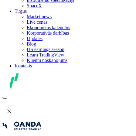
Instrumentu specifikācija
SpaceX
Tirgus
Market news
Live cenas
Ekonomikas kalendārs
Korporatīvās darbības
Updates
Blog
US earnings season
Learn TradingView
Klientu noskaņojums
Kontakts