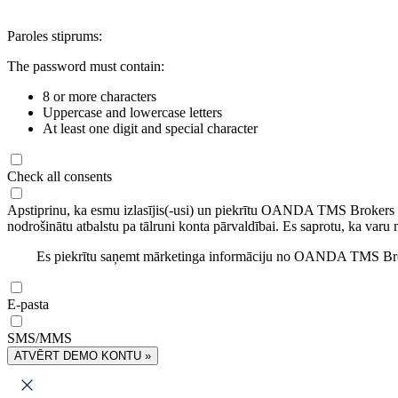
Paroles stiprums:
The password must contain:
8 or more characters
Uppercase and lowercase letters
At least one digit and special character
Check all consents
Apstiprinu, ka esmu izlasījis(-usi) un piekrītu OANDA TMS Brokers
nodrošinātu atbalstu pa tālruni konta pārvaldībai. Es saprotu, ka varu 
Es piekrītu saņemt mārketinga informāciju no OANDA TMS Brok
E-pasta
SMS/MMS
ATVĒRT DEMO KONTU »