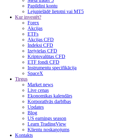
Meta trader 5
Papildini kontu
Lejupielādē lietotni vai MT5
Kur investēt?
Forex
Akcijas
ETFs
Akcijas CFD
Indeksi CFD
Izejvielas CFD
Kriptovalūtas CFD
ETF fondi CFD
Instrumentu specifikācija
SpaceX
Tirgus
Market news
Live cenas
Ekonomikas kalendārs
Korporatīvās darbības
Updates
Blog
US earnings season
Learn TradingView
Klientu noskaņojums
Kontakts