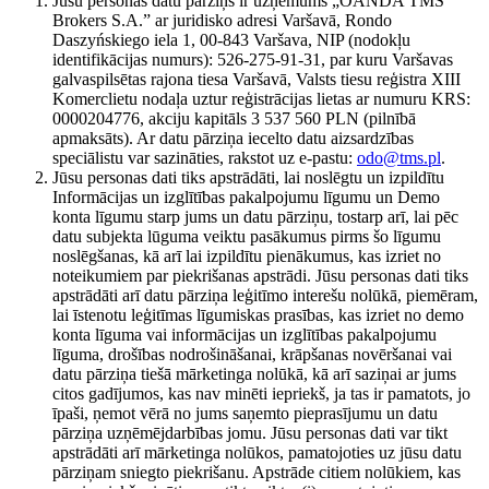
Jūsu personas datu pārziņš ir uzņēmums „OANDA TMS
Brokers S.A.” ar juridisko adresi Varšavā, Rondo
Daszyńskiego iela 1, 00-843 Varšava, NIP (nodokļu
identifikācijas numurs): 526-275-91-31, par kuru Varšavas
galvaspilsētas rajona tiesa Varšavā, Valsts tiesu reģistra XIII
Komerclietu nodaļa uztur reģistrācijas lietas ar numuru KRS:
0000204776, akciju kapitāls 3 537 560 PLN (pilnībā
apmaksāts). Ar datu pārziņa iecelto datu aizsardzības
speciālistu var sazināties, rakstot uz e-pastu:
odo@tms.pl
.
Jūsu personas dati tiks apstrādāti, lai noslēgtu un izpildītu
Informācijas un izglītības pakalpojumu līgumu un Demo
konta līgumu starp jums un datu pārziņu, tostarp arī, lai pēc
datu subjekta lūguma veiktu pasākumus pirms šo līgumu
noslēgšanas, kā arī lai izpildītu pienākumus, kas izriet no
noteikumiem par piekrišanas apstrādi. Jūsu personas dati tiks
apstrādāti arī datu pārziņa leģitīmo interešu nolūkā, piemēram,
lai īstenotu leģitīmas līgumiskas prasības, kas izriet no demo
konta līguma vai informācijas un izglītības pakalpojumu
līguma, drošības nodrošināšanai, krāpšanas novēršanai vai
datu pārziņa tiešā mārketinga nolūkā, kā arī saziņai ar jums
citos gadījumos, kas nav minēti iepriekš, ja tas ir pamatots, jo
īpaši, ņemot vērā no jums saņemto pieprasījumu un datu
pārziņa uzņēmējdarbības jomu. Jūsu personas dati var tikt
apstrādāti arī mārketinga nolūkos, pamatojoties uz jūsu datu
pārziņam sniegto piekrišanu. Apstrāde citiem nolūkiem, kas