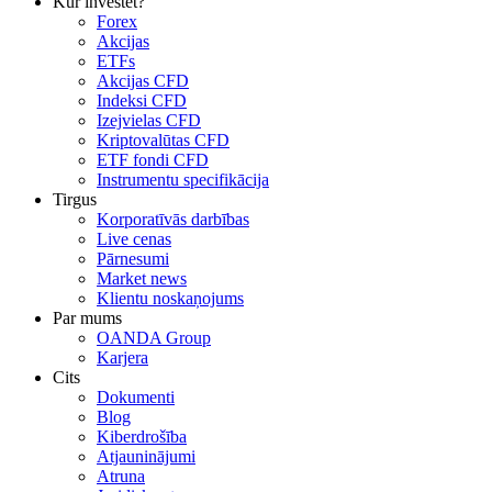
Kur investēt?
Forex
Akcijas
ETFs
Akcijas CFD
Indeksi CFD
Izejvielas CFD
Kriptovalūtas CFD
ETF fondi CFD
Instrumentu specifikācija
Tirgus
Korporatīvās darbības
Live cenas
Pārnesumi
Market news
Klientu noskaņojums
Par mums
OANDA Group
Karjera
Cits
Dokumenti
Blog
Kiberdrošība
Atjauninājumi
Atruna