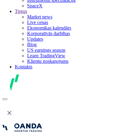
Instrumentu specifikācija
SpaceX
Tirgus
Market news
Live cenas
Ekonomikas kalendārs
Korporatīvās darbības
Updates
Blog
US earnings season
Learn TradingView
Klientu noskaņojums
Kontakts