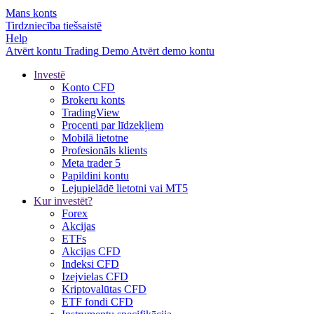
Mans konts
Tirdzniecība tiešsaistē
Help
Atvērt kontu
Trading
Demo
Atvērt demo kontu
Investē
Konto CFD
Brokeru konts
TradingView
Procenti par līdzekļiem
Mobilā lietotne
Profesionāls klients
Meta trader 5
Papildini kontu
Lejupielādē lietotni vai MT5
Kur investēt?
Forex
Akcijas
ETFs
Akcijas CFD
Indeksi CFD
Izejvielas CFD
Kriptovalūtas CFD
ETF fondi CFD