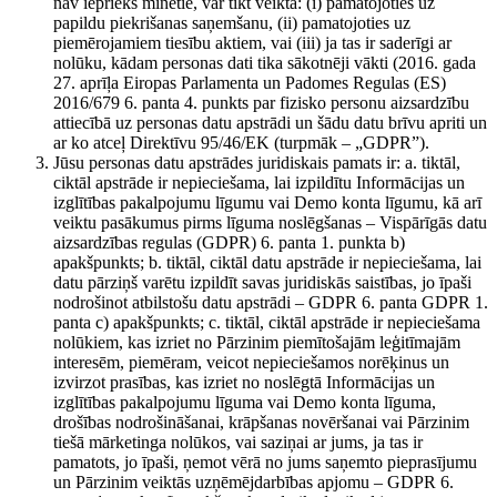
nav iepriekš minētie, var tikt veikta: (i) pamatojoties uz
papildu piekrišanas saņemšanu, (ii) pamatojoties uz
piemērojamiem tiesību aktiem, vai (iii) ja tas ir saderīgi ar
nolūku, kādam personas dati tika sākotnēji vākti (2016. gada
27. aprīļa Eiropas Parlamenta un Padomes Regulas (ES)
2016/679 6. panta 4. punkts par fizisko personu aizsardzību
attiecībā uz personas datu apstrādi un šādu datu brīvu apriti un
ar ko atceļ Direktīvu 95/46/EK (turpmāk – „GDPR”).
Jūsu personas datu apstrādes juridiskais pamats ir: a. tiktāl,
ciktāl apstrāde ir nepieciešama, lai izpildītu Informācijas un
izglītības pakalpojumu līgumu vai Demo konta līgumu, kā arī
veiktu pasākumus pirms līguma noslēgšanas – Vispārīgās datu
aizsardzības regulas (GDPR) 6. panta 1. punkta b)
apakšpunkts; b. tiktāl, ciktāl datu apstrāde ir nepieciešama, lai
datu pārziņš varētu izpildīt savas juridiskās saistības, jo īpaši
nodrošinot atbilstošu datu apstrādi – GDPR 6. panta GDPR 1.
panta c) apakšpunkts; c. tiktāl, ciktāl apstrāde ir nepieciešama
nolūkiem, kas izriet no Pārzinim piemītošajām leģitīmajām
interesēm, piemēram, veicot nepieciešamos norēķinus un
izvirzot prasības, kas izriet no noslēgtā Informācijas un
izglītības pakalpojumu līguma vai Demo konta līguma,
drošības nodrošināšanai, krāpšanas novēršanai vai Pārzinim
tiešā mārketinga nolūkos, vai saziņai ar jums, ja tas ir
pamatots, jo īpaši, ņemot vērā no jums saņemto pieprasījumu
un Pārzinim veiktās uzņēmējdarbības apjomu – GDPR 6.