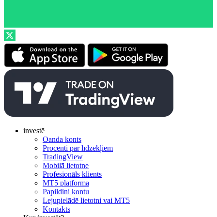
investē
Oanda konts
Procenti par līdzekļiem
TradingView
Mobilā lietotne
Profesionāls klients
MT5 platforma
Papildini kontu
Lejupielādē lietotni vai MT5
Kontakts