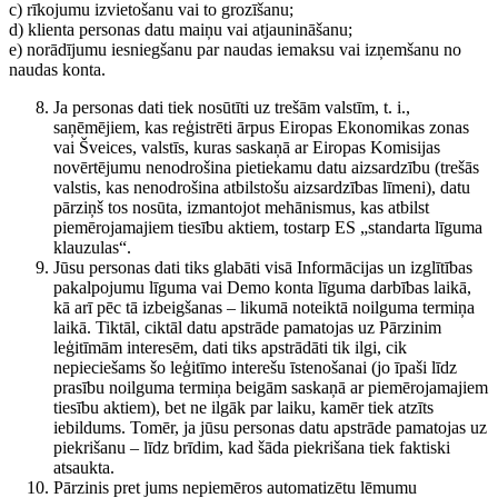
c) rīkojumu izvietošanu vai to grozīšanu;
d) klienta personas datu maiņu vai atjaunināšanu;
e) norādījumu iesniegšanu par naudas iemaksu vai izņemšanu no
naudas konta.
Ja personas dati tiek nosūtīti uz trešām valstīm, t. i.,
saņēmējiem, kas reģistrēti ārpus Eiropas Ekonomikas zonas
vai Šveices, valstīs, kuras saskaņā ar Eiropas Komisijas
novērtējumu nenodrošina pietiekamu datu aizsardzību (trešās
valstis, kas nenodrošina atbilstošu aizsardzības līmeni), datu
pārziņš tos nosūta, izmantojot mehānismus, kas atbilst
piemērojamajiem tiesību aktiem, tostarp ES „standarta līguma
klauzulas“.
Jūsu personas dati tiks glabāti visā Informācijas un izglītības
pakalpojumu līguma vai Demo konta līguma darbības laikā,
kā arī pēc tā izbeigšanas – likumā noteiktā noilguma termiņa
laikā. Tiktāl, ciktāl datu apstrāde pamatojas uz Pārzinim
leģitīmām interesēm, dati tiks apstrādāti tik ilgi, cik
nepieciešams šo leģitīmo interešu īstenošanai (jo īpaši līdz
prasību noilguma termiņa beigām saskaņā ar piemērojamajiem
tiesību aktiem), bet ne ilgāk par laiku, kamēr tiek atzīts
iebildums. Tomēr, ja jūsu personas datu apstrāde pamatojas uz
piekrišanu – līdz brīdim, kad šāda piekrišana tiek faktiski
atsaukta.
Pārzinis pret jums nepiemēros automatizētu lēmumu