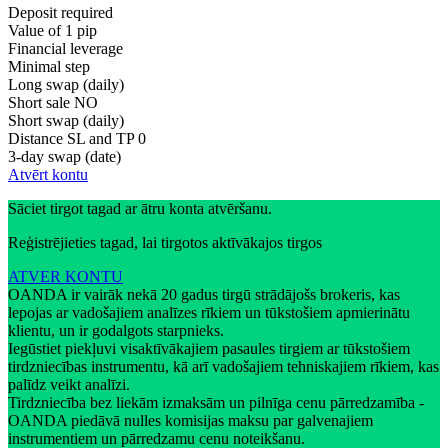
Deposit required
Value of 1 pip
Financial leverage
Minimal step
Long swap (daily)
Short sale
NO
Short swap (daily)
Distance SL and TP
0
3-day swap (date)
Atvērt kontu
Sāciet tirgot tagad ar ātru konta atvēršanu.
Reģistrējieties tagad, lai tirgotos aktīvākajos tirgos
ATVER KONTU
OANDA ir vairāk nekā 20 gadus tirgū strādājošs brokeris, kas
lepojas ar vadošajiem analīzes rīkiem un tūkstošiem apmierinātu
klientu, un ir godalgots starpnieks.
Iegūstiet piekļuvi visaktīvākajiem pasaules tirgiem ar tūkstošiem
tirdzniecības instrumentu, kā arī vadošajiem tehniskajiem rīkiem, kas
palīdz veikt analīzi.
Tirdzniecība bez liekām izmaksām un pilnīga cenu pārredzamība -
OANDA piedāvā nulles komisijas maksu par galvenajiem
instrumentiem un pārredzamu cenu noteikšanu.