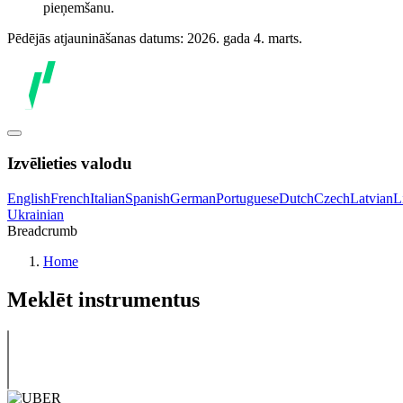
pieņemšanu.
Pēdējās atjaunināšanas datums: 2026. gada 4. marts.
Izvēlieties valodu
English
French
Italian
Spanish
German
Portuguese
Dutch
Czech
Latvian
L
Ukrainian
Breadcrumb
Home
Meklēt instrumentus