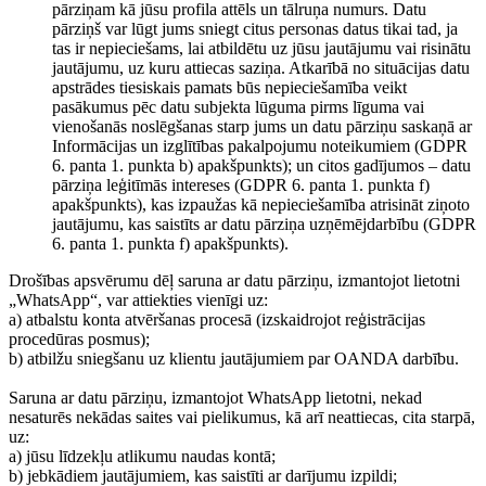
pārziņam kā jūsu profila attēls un tālruņa numurs. Datu
pārziņš var lūgt jums sniegt citus personas datus tikai tad, ja
tas ir nepieciešams, lai atbildētu uz jūsu jautājumu vai risinātu
jautājumu, uz kuru attiecas saziņa. Atkarībā no situācijas datu
apstrādes tiesiskais pamats būs nepieciešamība veikt
pasākumus pēc datu subjekta lūguma pirms līguma vai
vienošanās noslēgšanas starp jums un datu pārziņu saskaņā ar
Informācijas un izglītības pakalpojumu noteikumiem (GDPR
6. panta 1. punkta b) apakšpunkts); un citos gadījumos – datu
pārziņa leģitīmās intereses (GDPR 6. panta 1. punkta f)
apakšpunkts), kas izpaužas kā nepieciešamība atrisināt ziņoto
jautājumu, kas saistīts ar datu pārziņa uzņēmējdarbību (GDPR
6. panta 1. punkta f) apakšpunkts).
Drošības apsvērumu dēļ saruna ar datu pārziņu, izmantojot lietotni
„WhatsApp“, var attiekties vienīgi uz:
a) atbalstu konta atvēršanas procesā (izskaidrojot reģistrācijas
procedūras posmus);
b) atbilžu sniegšanu uz klientu jautājumiem par OANDA darbību.
Saruna ar datu pārziņu, izmantojot WhatsApp lietotni, nekad
nesaturēs nekādas saites vai pielikumus, kā arī neattiecas, cita starpā,
uz:
a) jūsu līdzekļu atlikumu naudas kontā;
b) jebkādiem jautājumiem, kas saistīti ar darījumu izpildi;