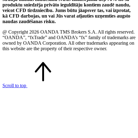
produktu sniedzēja privāto ieguldītāju kontiem zaudē naudu,
veicot CFD tirdzniecību. Jums būtu jāapsver tas, vai izprotat,
kā CFD darbojas, un vai Jūs varat atļauties uzņemties augsto
naudas zaudēšanas risku.
@ Copyright 2026 OANDA TMS Brokers S.A. All rights reserved.
“OANDA”, “fxTrade” and OANDA’s “fx” family of trademarks are
owned by OANDA Corporation. All other trademarks appearing on
this website are the property of their respective owner.
Scroll to top