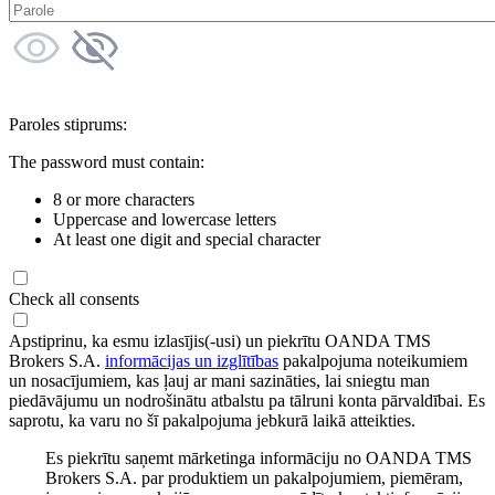
Paroles stiprums:
The password must contain:
8 or more characters
Uppercase and lowercase letters
At least one digit and special character
Check all consents
Apstiprinu, ka esmu izlasījis(-usi) un piekrītu OANDA TMS
Brokers S.A.
informācijas un izglītības
pakalpojuma noteikumiem
un nosacījumiem, kas ļauj ar mani sazināties, lai sniegtu man
piedāvājumu un nodrošinātu atbalstu pa tālruni konta pārvaldībai. Es
saprotu, ka varu no šī pakalpojuma jebkurā laikā atteikties.
Es piekrītu saņemt mārketinga informāciju no OANDA TMS
Brokers S.A. par produktiem un pakalpojumiem, piemēram,