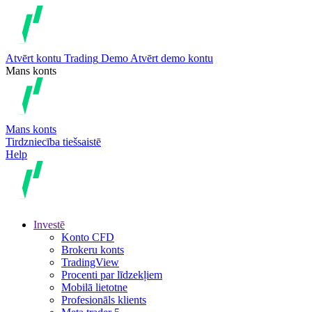
Atvērt kontu
Trading
Demo
Atvērt demo kontu
Mans konts
Mans konts
Tirdzniecība tiešsaistē
Help
Investē
Konto CFD
Brokeru konts
TradingView
Procenti par līdzekļiem
Mobilā lietotne
Profesionāls klients