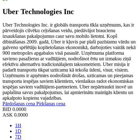
Uber Technologies Inc
Uber Technologies Inc. ir globāls transporta tīkla uzņēmums, kas ir
pārveidojis cilvēku ceļošanas veidu, piedāvājot braucienu
izsaukšanas pakalpojumus caur savu mobilo lietotni. Kopš
dibināšanas 2009. gadā, Uber ir kļuvis par plaši pazīstamu vārdu un
galveno spēlētāju koplietošanas ekonomikā, darbojoties vairāk nekā
900 metropoles apgabalos visā pasaulē. Uzņēmuma platforma
savieno pasažierus ar vadītājiem, nodrošinot ērtu un izmaksu ziņā
efektīvu alternatīvu tradicionālajiem taksometriem. Uber misija ir
padarīt transportu tikpat uzticamu kā tekošu ūdeni, visur, visiem.
Uzņēmums ir apņēmies nodrošināt drošas, uzticamas un pieejamas
transporta iespējas saviem klientiem, vienlaikus radot ekonomiskas
iespējas saviem vadītājiem-partneriem. Uber nepārtraukti inovē un
paplašina savus pakalpojumus, lai apmierinātu mainīgās klientu un
apkalpoto kopienu vajadzības.
Pārdošanas cena
Pirkšanas cena
BID
0.0000
ASK
0.0000
1H
1D
7D