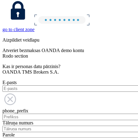
go to client zone
Aizpildiet veidlapu
Atveriet bezmaksas OANDA demo kontu
Rodo section
Kas ir personas datu pārzinis?
OANDA TMS Brokers S.A.
E-pasts
phone_prefix
Tālruņa numurs
Parole