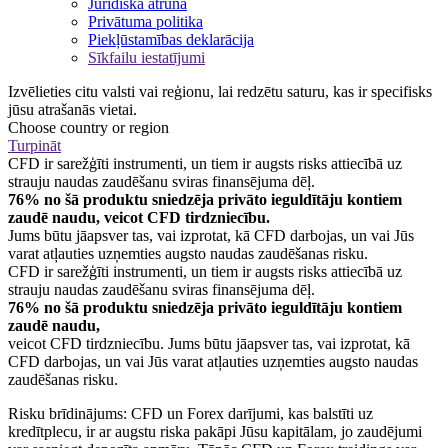
Juridiska atruna
Privātuma politika
Piekļūstamības deklarācija
Sīkfailu iestatījumi
Izvēlieties citu valsti vai reģionu, lai redzētu saturu, kas ir specifisks
jūsu atrašanās vietai.
Choose country or region
Turpināt
CFD ir sarežģīti instrumenti, un tiem ir augsts risks attiecībā uz
strauju naudas zaudēšanu sviras finansējuma dēļ.
76% no šā produktu sniedzēja privāto ieguldītāju kontiem
zaudē naudu, veicot CFD tirdzniecību.
Jums būtu jāapsver tas, vai izprotat, kā CFD darbojas, un vai Jūs
varat atļauties uzņemties augsto naudas zaudēšanas risku.
CFD ir sarežģīti instrumenti, un tiem ir augsts risks attiecībā uz
strauju naudas zaudēšanu sviras finansējuma dēļ.
76% no šā produktu sniedzēja privāto ieguldītāju kontiem
zaudē naudu,
veicot CFD tirdzniecību. Jums būtu jāapsver tas, vai izprotat, kā
CFD darbojas, un vai Jūs varat atļauties uzņemties augsto naudas
zaudēšanas risku.
Risku brīdinājums: CFD un Forex darījumi, kas balstīti uz
kredītplecu, ir ar augstu riska pakāpi Jūsu kapitālam, jo zaudējumi