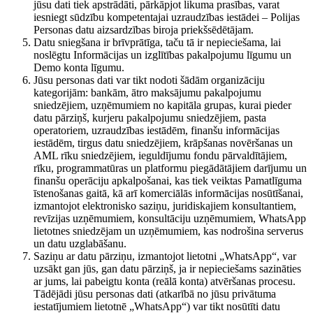
jūsu dati tiek apstrādāti, pārkāpjot likuma prasības, varat
iesniegt sūdzību kompetentajai uzraudzības iestādei – Polijas
Personas datu aizsardzības biroja priekšsēdētājam.
Datu sniegšana ir brīvprātīga, taču tā ir nepieciešama, lai
noslēgtu Informācijas un izglītības pakalpojumu līgumu un
Demo konta līgumu.
Jūsu personas dati var tikt nodoti šādām organizāciju
kategorijām: bankām, ātro maksājumu pakalpojumu
sniedzējiem, uzņēmumiem no kapitāla grupas, kurai pieder
datu pārziņš, kurjeru pakalpojumu sniedzējiem, pasta
operatoriem, uzraudzības iestādēm, finanšu informācijas
iestādēm, tirgus datu sniedzējiem, krāpšanas novēršanas un
AML rīku sniedzējiem, ieguldījumu fondu pārvaldītājiem,
rīku, programmatūras un platformu piegādātājiem darījumu un
finanšu operāciju apkalpošanai, kas tiek veiktas Pamatlīguma
īstenošanas gaitā, kā arī komerciālās informācijas nosūtīšanai,
izmantojot elektronisko saziņu, juridiskajiem konsultantiem,
revīzijas uzņēmumiem, konsultāciju uzņēmumiem, WhatsApp
lietotnes sniedzējam un uzņēmumiem, kas nodrošina serverus
un datu uzglabāšanu.
Saziņu ar datu pārziņu, izmantojot lietotni „WhatsApp“, var
uzsākt gan jūs, gan datu pārziņš, ja ir nepieciešams sazināties
ar jums, lai pabeigtu konta (reālā konta) atvēršanas procesu.
Tādējādi jūsu personas dati (atkarībā no jūsu privātuma
iestatījumiem lietotnē „WhatsApp“) var tikt nosūtīti datu