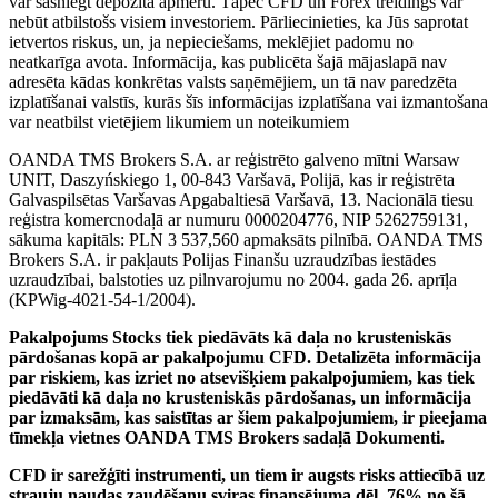
var sasniegt depozīta apmēru. Tāpēc CFD un Forex treidings var
nebūt atbilstošs visiem investoriem. Pārliecinieties, ka Jūs saprotat
ietvertos riskus, un, ja nepieciešams, meklējiet padomu no
neatkarīga avota. Informācija, kas publicēta šajā mājaslapā nav
adresēta kādas konkrētas valsts saņēmējiem, un tā nav paredzēta
izplatīšanai valstīs, kurās šīs informācijas izplatīšana vai izmantošana
var neatbilst vietējiem likumiem un noteikumiem
OANDA TMS Brokers S.A. ar reģistrēto galveno mītni Warsaw
UNIT, Daszyńskiego 1, 00-843 Varšavā, Polijā, kas ir reģistrēta
Galvaspilsētas Varšavas Apgabaltiesā Varšavā, 13. Nacionālā tiesu
reģistra komercnodaļā ar numuru 0000204776, NIP 5262759131,
sākuma kapitāls: PLN 3 537,560 apmaksāts pilnībā. OANDA TMS
Brokers S.A. ir pakļauts Polijas Finanšu uzraudzības iestādes
uzraudzībai, balstoties uz pilnvarojumu no 2004. gada 26. aprīļa
(KPWig-4021-54-1/2004).
Pakalpojums Stocks tiek piedāvāts kā daļa no krusteniskās
pārdošanas kopā ar pakalpojumu CFD. Detalizēta informācija
par riskiem, kas izriet no atsevišķiem pakalpojumiem, kas tiek
piedāvāti kā daļa no krusteniskās pārdošanas, un informācija
par izmaksām, kas saistītas ar šiem pakalpojumiem, ir pieejama
tīmekļa vietnes OANDA TMS Brokers sadaļā Dokumenti.
CFD ir sarežģīti instrumenti, un tiem ir augsts risks attiecībā uz
strauju naudas zaudēšanu sviras finansējuma dēļ. 76% no šā