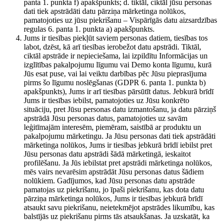
panta 1. punkta f) apakšpunkts; d. tiktāl, ciktāl jūsu personas
dati tiek apstrādāti datu pārziņa mārketinga nolūkos,
pamatojoties uz jūsu piekrišanu – Vispārīgās datu aizsardzības
regulas 6. panta 1. punkta a) apakšpunkts.
Jums ir tiesības piekļūt saviem personas datiem, tiesības tos
labot, dzēst, kā arī tiesības ierobežot datu apstrādi. Tiktāl,
ciktāl apstrāde ir nepieciešama, lai izpildītu Informācijas un
izglītības pakalpojumu līgumu vai Demo konta līgumu, kurā
Jūs esat puse, vai lai veiktu darbības pēc Jūsu pieprasījuma
pirms šo līgumu noslēgšanas (GDPR 6. panta 1. punkta b)
apakšpunkts), Jums ir arī tiesības pārsūtīt datus. Jebkurā brīdī
Jums ir tiesības iebilst, pamatojoties uz Jūsu konkrēto
situāciju, pret Jūsu personas datu izmantošanu, ja datu pārziņš
apstrādā Jūsu personas datus, pamatojoties uz savām
leģitīmajām interesēm, piemēram, saistībā ar produktu un
pakalpojumu mārketingu. Ja Jūsu personas dati tiek apstrādāti
mārketinga nolūkos, Jums ir tiesības jebkurā brīdī iebilst pret
Jūsu personas datu apstrādi šādā mārketingā, ieskaitot
profilēšanu. Ja Jūs iebilstat pret apstrādi mārketinga nolūkos,
mēs vairs nevarēsim apstrādāt Jūsu personas datus šādiem
nolūkiem. Gadījumos, kad Jūsu personas datu apstrāde
pamatojas uz piekrišanu, jo īpaši piekrišanu, kas dota datu
pārziņa mārketinga nolūkos, Jums ir tiesības jebkurā brīdī
atsaukt savu piekrišanu, neietekmējot apstrādes likumību, kas
balstījās uz piekrišanu pirms tās atsaukšanas. Ja uzskatāt, ka