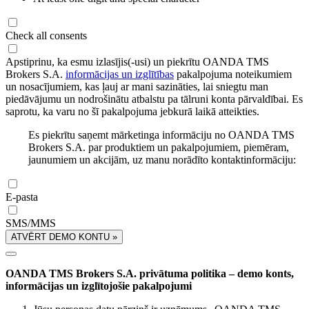
Check all consents
Apstiprinu, ka esmu izlasījis(-usi) un piekrītu OANDA TMS
Brokers S.A.
informācijas un izglītības
pakalpojuma noteikumiem
un nosacījumiem, kas ļauj ar mani sazināties, lai sniegtu man
piedāvājumu un nodrošinātu atbalstu pa tālruni konta pārvaldībai. Es
saprotu, ka varu no šī pakalpojuma jebkurā laikā atteikties.
Es piekrītu saņemt mārketinga informāciju no OANDA TMS
Brokers S.A. par produktiem un pakalpojumiem, piemēram,
jaunumiem un akcijām, uz manu norādīto kontaktinformāciju:
E-pasta
SMS/MMS
ATVĒRT DEMO KONTU »
OANDA TMS Brokers S.A. privātuma politika – demo konts,
informācijas un izglītojošie pakalpojumi