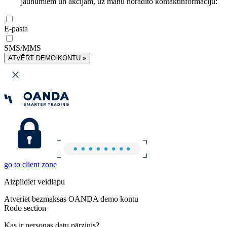
jaunumiem un akcijām, uz manu norādīto kontaktinformāciju:
E-pasta
SMS/MMS
ATVĒRT DEMO KONTU »
go to client zone
Aizpildiet veidlapu
Atveriet bezmaksas OANDA demo kontu
Rodo section
Kas ir personas datu pārzinis?