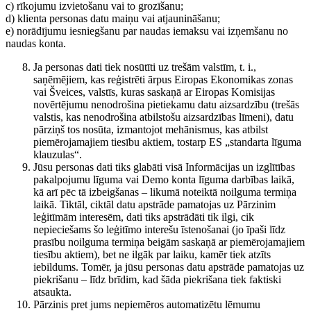
c) rīkojumu izvietošanu vai to grozīšanu;
d) klienta personas datu maiņu vai atjaunināšanu;
e) norādījumu iesniegšanu par naudas iemaksu vai izņemšanu no
naudas konta.
Ja personas dati tiek nosūtīti uz trešām valstīm, t. i.,
saņēmējiem, kas reģistrēti ārpus Eiropas Ekonomikas zonas
vai Šveices, valstīs, kuras saskaņā ar Eiropas Komisijas
novērtējumu nenodrošina pietiekamu datu aizsardzību (trešās
valstis, kas nenodrošina atbilstošu aizsardzības līmeni), datu
pārziņš tos nosūta, izmantojot mehānismus, kas atbilst
piemērojamajiem tiesību aktiem, tostarp ES „standarta līguma
klauzulas“.
Jūsu personas dati tiks glabāti visā Informācijas un izglītības
pakalpojumu līguma vai Demo konta līguma darbības laikā,
kā arī pēc tā izbeigšanas – likumā noteiktā noilguma termiņa
laikā. Tiktāl, ciktāl datu apstrāde pamatojas uz Pārzinim
leģitīmām interesēm, dati tiks apstrādāti tik ilgi, cik
nepieciešams šo leģitīmo interešu īstenošanai (jo īpaši līdz
prasību noilguma termiņa beigām saskaņā ar piemērojamajiem
tiesību aktiem), bet ne ilgāk par laiku, kamēr tiek atzīts
iebildums. Tomēr, ja jūsu personas datu apstrāde pamatojas uz
piekrišanu – līdz brīdim, kad šāda piekrišana tiek faktiski
atsaukta.
Pārzinis pret jums nepiemēros automatizētu lēmumu