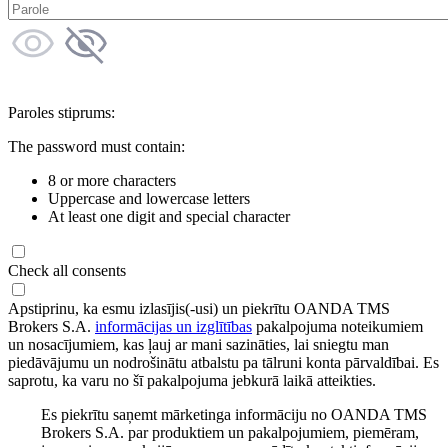
Paroles stiprums:
The password must contain:
8 or more characters
Uppercase and lowercase letters
At least one digit and special character
Check all consents
Apstiprinu, ka esmu izlasījis(-usi) un piekrītu OANDA TMS
Brokers S.A.
informācijas un izglītības
pakalpojuma noteikumiem
un nosacījumiem, kas ļauj ar mani sazināties, lai sniegtu man
piedāvājumu un nodrošinātu atbalstu pa tālruni konta pārvaldībai. Es
saprotu, ka varu no šī pakalpojuma jebkurā laikā atteikties.
Es piekrītu saņemt mārketinga informāciju no OANDA TMS
Brokers S.A. par produktiem un pakalpojumiem, piemēram,