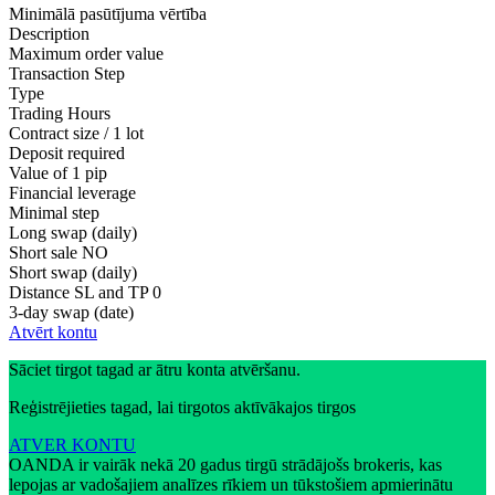
Minimālā pasūtījuma vērtība
Description
Maximum order value
Transaction Step
Type
Trading Hours
Contract size / 1 lot
Deposit required
Value of 1 pip
Financial leverage
Minimal step
Long swap (daily)
Short sale
NO
Short swap (daily)
Distance SL and TP
0
3-day swap (date)
Atvērt kontu
Sāciet tirgot tagad ar ātru konta atvēršanu.
Reģistrējieties tagad, lai tirgotos aktīvākajos tirgos
ATVER KONTU
OANDA ir vairāk nekā 20 gadus tirgū strādājošs brokeris, kas
lepojas ar vadošajiem analīzes rīkiem un tūkstošiem apmierinātu