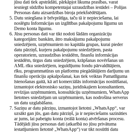
jūsu dati tiek apstrādāti, pārkāpjot likuma prasības, varat
iesniegt sūdzību kompetentajai uzraudzības iestādei – Polijas
Personas datu aizsardzības biroja priekšsēdētājam.
Datu sniegšana ir brīvprātīga, taču tā ir nepieciešama, lai
noslēgtu Informācijas un izglītības pakalpojumu līgumu un
Demo konta līgumu.
Jūsu personas dati var tikt nodoti šādām organizāciju
kategorijām: bankām, ātro maksājumu pakalpojumu
sniedzējiem, uzņēmumiem no kapitāla grupas, kurai pieder
datu pārziņš, kurjeru pakalpojumu sniedzējiem, pasta
operatoriem, uzraudzības iestādēm, finanšu informācijas
iestādēm, tirgus datu sniedzējiem, krāpšanas novēršanas un
AML rīku sniedzējiem, ieguldījumu fondu pārvaldītājiem,
rīku, programmatūras un platformu piegādātājiem darījumu un
finanšu operāciju apkalpošanai, kas tiek veiktas Pamatlīguma
īstenošanas gaitā, kā arī komerciālās informācijas nosūtīšanai,
izmantojot elektronisko saziņu, juridiskajiem konsultantiem,
revīzijas uzņēmumiem, konsultāciju uzņēmumiem, WhatsApp
lietotnes sniedzējam un uzņēmumiem, kas nodrošina serverus
un datu uzglabāšanu.
Saziņu ar datu pārziņu, izmantojot lietotni „WhatsApp“, var
uzsākt gan jūs, gan datu pārziņš, ja ir nepieciešams sazināties
ar jums, lai pabeigtu konta (reālā konta) atvēršanas procesu.
Tādējādi jūsu personas dati (atkarībā no jūsu privātuma
iestatījumiem lietotnē „WhatsApp“) var tikt nosūtīti datu