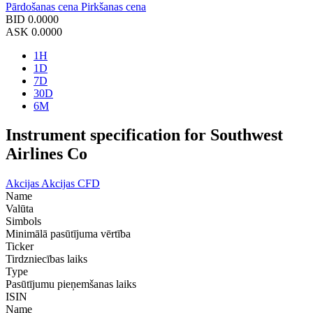
Pārdošanas cena
Pirkšanas cena
BID
0.0000
ASK
0.0000
1H
1D
7D
30D
6M
Instrument specification for Southwest
Airlines Co
Akcijas
Akcijas CFD
Name
Valūta
Simbols
Minimālā pasūtījuma vērtība
Ticker
Tirdzniecības laiks
Type
Pasūtījumu pieņemšanas laiks
ISIN
Name