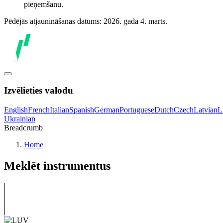
pieņemšanu.
Pēdējās atjaunināšanas datums: 2026. gada 4. marts.
Izvēlieties valodu
English
French
Italian
Spanish
German
Portuguese
Dutch
Czech
Latvian
L
Ukrainian
Breadcrumb
Home
Meklēt instrumentus