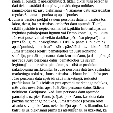
panta 1. punkta f) apakšpunkts; d. tiktāl, ciktāl jūsu personas
dati tiek apstrādāti datu pārziņa mārketinga nolūkos,
pamatojoties uz jūsu piekrišanu – Vispārīgās datu aizsardzības
regulas 6. panta 1. punkta a) apakšpunkts.
Jums ir tiesības piekļūt saviem personas datiem, tiesības tos
labot, dzēst, kā arī tiesības ierobežot datu apstrādi. Tiktāl,
ciktāl apstrāde ir nepieciešama, lai izpildītu Informācijas un
izglītības pakalpojumu līgumu vai Demo konta līgumu, kurā
Jūs esat puse, vai lai veiktu darbības pēc Jūsu pieprasījuma
pirms šo līgumu noslēgšanas (GDPR 6. panta 1. punkta b)
apakšpunkts), Jums ir arī tiesības pārsūtīt datus. Jebkurā brīdī
Jums ir tiesības iebilst, pamatojoties uz Jūsu konkrēto
situāciju, pret Jūsu personas datu izmantošanu, ja datu pārziņš
apstrādā Jūsu personas datus, pamatojoties uz savām
leģitīmajām interesēm, piemēram, saistībā ar produktu un
pakalpojumu mārketingu. Ja Jūsu personas dati tiek apstrādāti
mārketinga nolūkos, Jums ir tiesības jebkurā brīdī iebilst pret
Jūsu personas datu apstrādi šādā mārketingā, ieskaitot
profilēšanu. Ja Jūs iebilstat pret apstrādi mārketinga nolūkos,
mēs vairs nevarēsim apstrādāt Jūsu personas datus šādiem
nolūkiem. Gadījumos, kad Jūsu personas datu apstrāde
pamatojas uz piekrišanu, jo īpaši piekrišanu, kas dota datu
pārziņa mārketinga nolūkos, Jums ir tiesības jebkurā brīdī
atsaukt savu piekrišanu, neietekmējot apstrādes likumību, kas
balstījās uz piekrišanu pirms tās atsaukšanas. Ja uzskatāt, ka