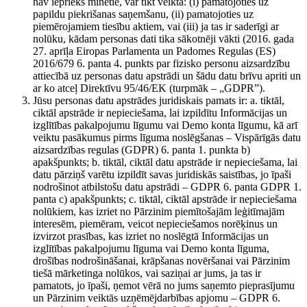
nav iepriekš minētie, var tikt veikta: (i) pamatojoties uz
papildu piekrišanas saņemšanu, (ii) pamatojoties uz
piemērojamiem tiesību aktiem, vai (iii) ja tas ir saderīgi ar
nolūku, kādam personas dati tika sākotnēji vākti (2016. gada
27. aprīļa Eiropas Parlamenta un Padomes Regulas (ES)
2016/679 6. panta 4. punkts par fizisko personu aizsardzību
attiecībā uz personas datu apstrādi un šādu datu brīvu apriti un
ar ko atceļ Direktīvu 95/46/EK (turpmāk – „GDPR”).
Jūsu personas datu apstrādes juridiskais pamats ir: a. tiktāl,
ciktāl apstrāde ir nepieciešama, lai izpildītu Informācijas un
izglītības pakalpojumu līgumu vai Demo konta līgumu, kā arī
veiktu pasākumus pirms līguma noslēgšanas – Vispārīgās datu
aizsardzības regulas (GDPR) 6. panta 1. punkta b)
apakšpunkts; b. tiktāl, ciktāl datu apstrāde ir nepieciešama, lai
datu pārziņš varētu izpildīt savas juridiskās saistības, jo īpaši
nodrošinot atbilstošu datu apstrādi – GDPR 6. panta GDPR 1.
panta c) apakšpunkts; c. tiktāl, ciktāl apstrāde ir nepieciešama
nolūkiem, kas izriet no Pārzinim piemītošajām leģitīmajām
interesēm, piemēram, veicot nepieciešamos norēķinus un
izvirzot prasības, kas izriet no noslēgtā Informācijas un
izglītības pakalpojumu līguma vai Demo konta līguma,
drošības nodrošināšanai, krāpšanas novēršanai vai Pārzinim
tiešā mārketinga nolūkos, vai saziņai ar jums, ja tas ir
pamatots, jo īpaši, ņemot vērā no jums saņemto pieprasījumu
un Pārzinim veiktās uzņēmējdarbības apjomu – GDPR 6.