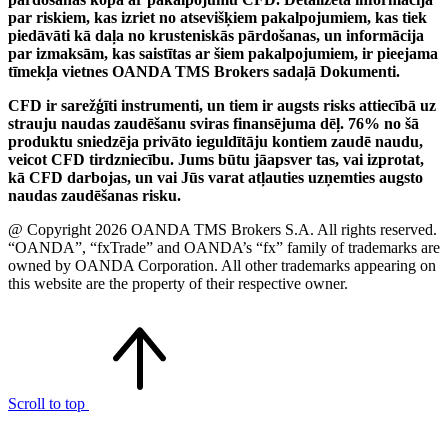
par riskiem, kas izriet no atsevišķiem pakalpojumiem, kas tiek
piedāvāti kā daļa no krusteniskās pārdošanas, un informācija
par izmaksām, kas saistītas ar šiem pakalpojumiem, ir pieejama
tīmekļa vietnes OANDA TMS Brokers sadaļā Dokumenti.
CFD ir sarežģīti instrumenti, un tiem ir augsts risks attiecībā uz
strauju naudas zaudēšanu sviras finansējuma dēļ. 76% no šā
produktu sniedzēja privāto ieguldītāju kontiem zaudē naudu,
veicot CFD tirdzniecību. Jums būtu jāapsver tas, vai izprotat,
kā CFD darbojas, un vai Jūs varat atļauties uzņemties augsto
naudas zaudēšanas risku.
@ Copyright 2026 OANDA TMS Brokers S.A. All rights reserved.
“OANDA”, “fxTrade” and OANDA’s “fx” family of trademarks are
owned by OANDA Corporation. All other trademarks appearing on
this website are the property of their respective owner.
Scroll to top