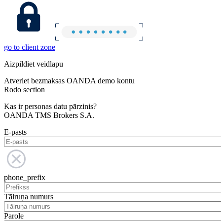
go to client zone
Aizpildiet veidlapu
Atveriet bezmaksas OANDA demo kontu
Rodo section
Kas ir personas datu pārzinis?
OANDA TMS Brokers S.A.
E-pasts
phone_prefix
Tālruņa numurs
Parole