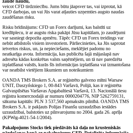
zaudē naudu,
veicot CFD tirdzniecību. Jums būtu jāapsver tas, vai izprotat, kā
CFD darbojas, un vai Jūs varat atļauties uzņemties augsto naudas
zaudēšanas risku.
Risku brīdinājums: CFD un Forex darījumi, kas balstīti uz
kredītplecu, ir ar augstu riska pakāpi Jūsu kapitālam, jo zaudējumi
var sasniegt depozīta apmēru. Tāpēc CFD un Forex treidings var
nebūt atbilstošs visiem investoriem. Pārliecinieties, ka Jūs saprotat
ietvertos riskus, un, ja nepieciešams, meklējiet padomu no
neatkarīga avota. Informācija, kas publicēta šajā mājaslapā nav
adresēta kādas konkrētas valsts saņēmējiem, un tā nav paredzēta
izplatīšanai valstīs, kurās šīs informācijas izplatīšana vai izmantošana
var neatbilst vietējiem likumiem un noteikumiem
OANDA TMS Brokers S.A. ar reģistrēto galveno mītni Warsaw
UNIT, Daszyńskiego 1, 00-843 Varšavā, Polijā, kas ir reģistrēta
Galvaspilsētas Varšavas Apgabaltiesā Varšavā, 13. Nacionālā tiesu
reģistra komercnodaļā ar numuru 0000204776, NIP 5262759131,
sākuma kapitāls: PLN 3 537,560 apmaksāts pilnībā. OANDA TMS
Brokers S.A. ir pakļauts Polijas Finanšu uzraudzības iestādes
uzraudzībai, balstoties uz pilnvarojumu no 2004. gada 26. aprīļa
(KPWig-4021-54-1/2004).
Pakalpojums Stocks tiek piedāvāts kā daļa no krusteniskās
pārdošanas kopā ar pakalpojumu CFD. Detalizēta informācija