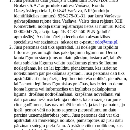
Jūsu personas datu pārziņš ir uzņēmums „OANDA TMS
Brokers S.A.” ar juridisko adresi Varšavā, Rondo
Daszyńskiego iela 1, 00-843 Varšava, NIP (nodokļu
identifikācijas numurs): 526-275-91-31, par kuru Varšavas
galvaspilsētas rajona tiesa Varšavā, Valsts tiesu reģistra XIII
Komerclietu nodaļa uztur reģistrācijas lietas ar numuru KRS:
0000204776, akciju kapitāls 3 537 560 PLN (pilnībā
apmaksāts). Ar datu pārziņa iecelto datu aizsardzības
speciālistu var sazināties, rakstot uz e-pastu:
odo@tms.pl
.
Jūsu personas dati tiks apstrādāti, lai noslēgtu un izpildītu
Informācijas un izglītības pakalpojumu līgumu un Demo
konta līgumu starp jums un datu pārziņu, tostarp arī, lai pēc
datu subjekta lūguma veiktu pasākumus pirms šo līgumu
noslēgšanas, kā arī lai izpildītu pienākumus, kas izriet no
noteikumiem par piekrišanas apstrādi. Jūsu personas dati tiks
apstrādāti arī datu pārziņa leģitīmo interešu nolūkā, piemēram,
lai īstenotu leģitīmas līgumiskas prasības, kas izriet no demo
konta līguma vai informācijas un izglītības pakalpojumu
līguma, drošības nodrošināšanai, krāpšanas novēršanai vai
datu pārziņa tiešā mārketinga nolūkā, kā arī saziņai ar jums
citos gadījumos, kas nav minēti iepriekš, ja tas ir pamatots, jo
īpaši, ņemot vērā no jums saņemto pieprasījumu un datu
pārziņa uzņēmējdarbības jomu. Jūsu personas dati var tikt
apstrādāti arī mārketinga nolūkos, pamatojoties uz jūsu datu
pārziņam sniegto piekrišanu. Apstrāde citiem nolūkiem, kas