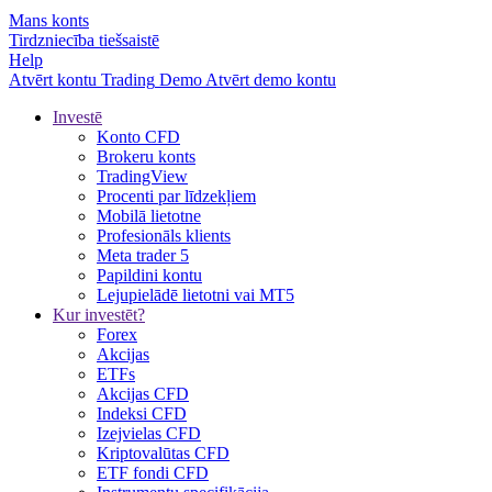
Mans konts
Tirdzniecība tiešsaistē
Help
Atvērt kontu
Trading
Demo
Atvērt demo kontu
Investē
Konto CFD
Brokeru konts
TradingView
Procenti par līdzekļiem
Mobilā lietotne
Profesionāls klients
Meta trader 5
Papildini kontu
Lejupielādē lietotni vai MT5
Kur investēt?
Forex
Akcijas
ETFs
Akcijas CFD
Indeksi CFD
Izejvielas CFD
Kriptovalūtas CFD
ETF fondi CFD