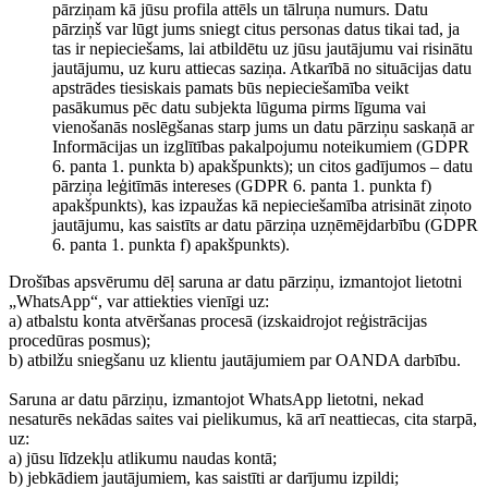
pārziņam kā jūsu profila attēls un tālruņa numurs. Datu
pārziņš var lūgt jums sniegt citus personas datus tikai tad, ja
tas ir nepieciešams, lai atbildētu uz jūsu jautājumu vai risinātu
jautājumu, uz kuru attiecas saziņa. Atkarībā no situācijas datu
apstrādes tiesiskais pamats būs nepieciešamība veikt
pasākumus pēc datu subjekta lūguma pirms līguma vai
vienošanās noslēgšanas starp jums un datu pārziņu saskaņā ar
Informācijas un izglītības pakalpojumu noteikumiem (GDPR
6. panta 1. punkta b) apakšpunkts); un citos gadījumos – datu
pārziņa leģitīmās intereses (GDPR 6. panta 1. punkta f)
apakšpunkts), kas izpaužas kā nepieciešamība atrisināt ziņoto
jautājumu, kas saistīts ar datu pārziņa uzņēmējdarbību (GDPR
6. panta 1. punkta f) apakšpunkts).
Drošības apsvērumu dēļ saruna ar datu pārziņu, izmantojot lietotni
„WhatsApp“, var attiekties vienīgi uz:
a) atbalstu konta atvēršanas procesā (izskaidrojot reģistrācijas
procedūras posmus);
b) atbilžu sniegšanu uz klientu jautājumiem par OANDA darbību.
Saruna ar datu pārziņu, izmantojot WhatsApp lietotni, nekad
nesaturēs nekādas saites vai pielikumus, kā arī neattiecas, cita starpā,
uz:
a) jūsu līdzekļu atlikumu naudas kontā;
b) jebkādiem jautājumiem, kas saistīti ar darījumu izpildi;