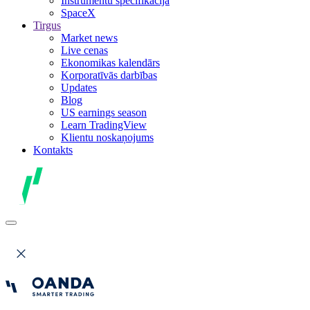
Instrumentu specifikācija
SpaceX
Tirgus
Market news
Live cenas
Ekonomikas kalendārs
Korporatīvās darbības
Updates
Blog
US earnings season
Learn TradingView
Klientu noskaņojums
Kontakts