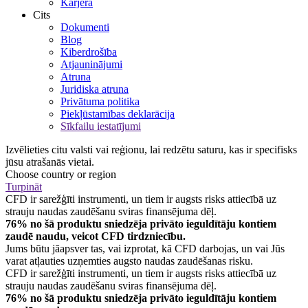
Karjera
Cits
Dokumenti
Blog
Kiberdrošība
Atjauninājumi
Atruna
Juridiska atruna
Privātuma politika
Piekļūstamības deklarācija
Sīkfailu iestatījumi
Izvēlieties citu valsti vai reģionu, lai redzētu saturu, kas ir specifisks
jūsu atrašanās vietai.
Choose country or region
Turpināt
CFD ir sarežģīti instrumenti, un tiem ir augsts risks attiecībā uz
strauju naudas zaudēšanu sviras finansējuma dēļ.
76% no šā produktu sniedzēja privāto ieguldītāju kontiem
zaudē naudu, veicot CFD tirdzniecību.
Jums būtu jāapsver tas, vai izprotat, kā CFD darbojas, un vai Jūs
varat atļauties uzņemties augsto naudas zaudēšanas risku.
CFD ir sarežģīti instrumenti, un tiem ir augsts risks attiecībā uz
strauju naudas zaudēšanu sviras finansējuma dēļ.
76% no šā produktu sniedzēja privāto ieguldītāju kontiem