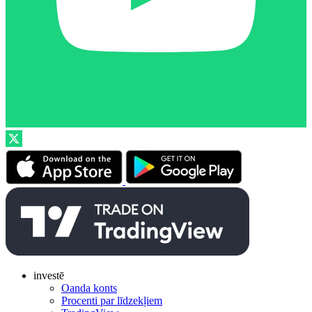
investē
Oanda konts
Procenti par līdzekļiem