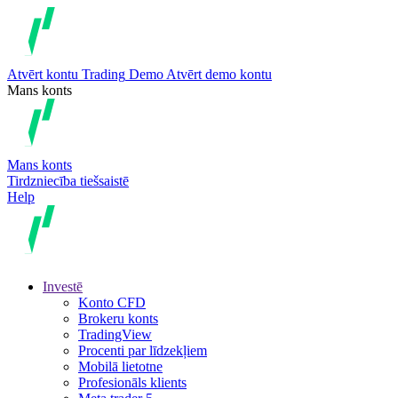
Atvērt kontu
Trading
Demo
Atvērt demo kontu
Mans konts
Mans konts
Tirdzniecība tiešsaistē
Help
Investē
Konto CFD
Brokeru konts
TradingView
Procenti par līdzekļiem
Mobilā lietotne
Profesionāls klients