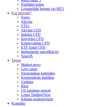
Meta trader 5
Papildini kontu
Lejupielādē lietotni vai MT5
Kur investēt?
Forex
Akcijas
ETFs
Akcijas CFD
Indeksi CFD
Izejvielas CFD
Kriptovalūtas CFD
ETF fondi CFD
Instrumentu specifikācija
SpaceX
Tirgus
Market news
Live cenas
Ekonomikas kalendārs
Korporatīvās darbības
Updates
Blog
US earnings season
Learn TradingView
Klientu noskaņojums
Kontakts