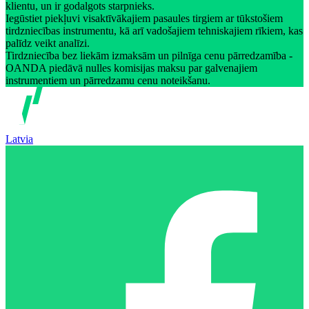
klientu, un ir godalgots starpnieks.
Iegūstiet piekļuvi visaktīvākajiem pasaules tirgiem ar tūkstošiem
tirdzniecības instrumentu, kā arī vadošajiem tehniskajiem rīkiem, kas
palīdz veikt analīzi.
Tirdzniecība bez liekām izmaksām un pilnīga cenu pārredzamība -
OANDA piedāvā nulles komisijas maksu par galvenajiem
instrumentiem un pārredzamu cenu noteikšanu.
Latvia