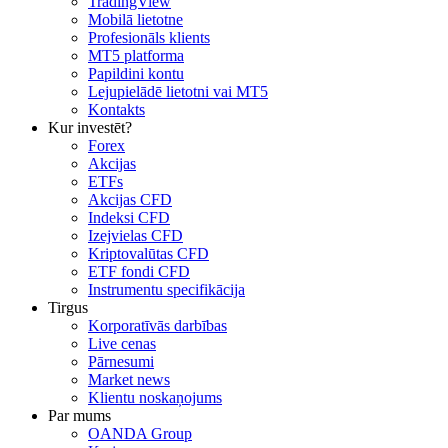
TradingView
Mobilā lietotne
Profesionāls klients
MT5 platforma
Papildini kontu
Lejupielādē lietotni vai MT5
Kontakts
Kur investēt?
Forex
Akcijas
ETFs
Akcijas CFD
Indeksi CFD
Izejvielas CFD
Kriptovalūtas CFD
ETF fondi CFD
Instrumentu specifikācija
Tirgus
Korporatīvās darbības
Live cenas
Pārnesumi
Market news
Klientu noskaņojums
Par mums
OANDA Group