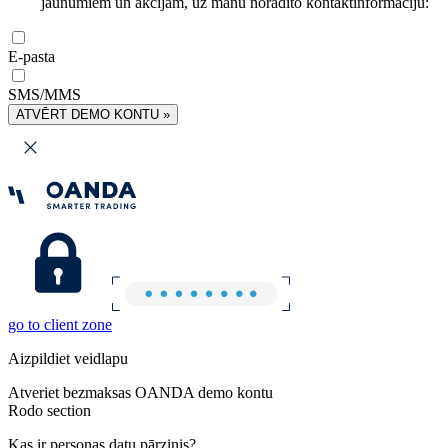
jaunumiem un akcijām, uz manu norādīto kontaktinformāciju:
E-pasta
SMS/MMS
ATVĒRT DEMO KONTU »
go to client zone
Aizpildiet veidlapu
Atveriet bezmaksas OANDA demo kontu
Rodo section
Kas ir personas datu pārzinis?