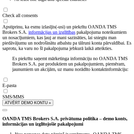
Check all consents
Apstiprinu, ka esmu izlasījis(-usi) un piekrītu OANDA TMS
Brokers S.A.
informācijas un izglītības
pakalpojuma noteikumiem
un nosacījumiem, kas ļauj ar mani sazināties, lai sniegtu man
piedāvājumu un nodrošinātu atbalstu pa tālruni konta pārvaldībai. Es
saprotu, ka varu no šī pakalpojuma jebkurā laikā atteikties.
Es piekrītu saņemt mārketinga informāciju no OANDA TMS
Brokers S.A. par produktiem un pakalpojumiem, piemēram,
jaunumiem un akcijām, uz manu norādīto kontaktinformāciju:
E-pasta
SMS/MMS
ATVĒRT DEMO KONTU »
OANDA TMS Brokers S.A. privātuma politika – demo konts,
informācijas un izglītojošie pakalpojumi