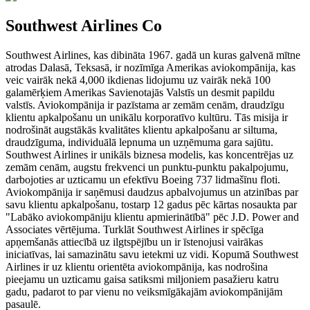
Southwest Airlines Co
Southwest Airlines, kas dibināta 1967. gadā un kuras galvenā mītne
atrodas Dalasā, Teksasā, ir nozīmīga Amerikas aviokompānija, kas
veic vairāk nekā 4,000 ikdienas lidojumu uz vairāk nekā 100
galamērķiem Amerikas Savienotajās Valstīs un desmit papildu
valstīs. Aviokompānija ir pazīstama ar zemām cenām, draudzīgu
klientu apkalpošanu un unikālu korporatīvo kultūru. Tās misija ir
nodrošināt augstākās kvalitātes klientu apkalpošanu ar siltuma,
draudzīguma, individuālā lepnuma un uzņēmuma gara sajūtu.
Southwest Airlines ir unikāls biznesa modelis, kas koncentrējas uz
zemām cenām, augstu frekvenci un punktu-punktu pakalpojumu,
darbojoties ar uzticamu un efektīvu Boeing 737 lidmašīnu floti.
Aviokompānija ir saņēmusi daudzus apbalvojumus un atzinības par
savu klientu apkalpošanu, tostarp 12 gadus pēc kārtas nosaukta par
"Labāko aviokompāniju klientu apmierinātībā" pēc J.D. Power and
Associates vērtējuma. Turklāt Southwest Airlines ir spēcīga
apņemšanās attiecībā uz ilgtspējību un ir īstenojusi vairākas
iniciatīvas, lai samazinātu savu ietekmi uz vidi. Kopumā Southwest
Airlines ir uz klientu orientēta aviokompānija, kas nodrošina
pieejamu un uzticamu gaisa satiksmi miljoniem pasažieru katru
gadu, padarot to par vienu no veiksmīgākajām aviokompānijām
pasaulē.