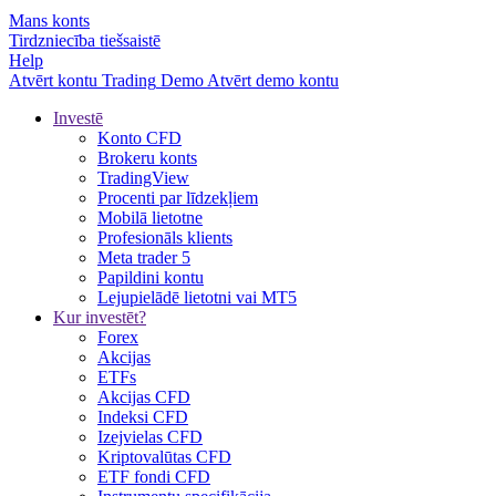
Mans konts
Tirdzniecība tiešsaistē
Help
Atvērt kontu
Trading
Demo
Atvērt demo kontu
Investē
Konto CFD
Brokeru konts
TradingView
Procenti par līdzekļiem
Mobilā lietotne
Profesionāls klients
Meta trader 5
Papildini kontu
Lejupielādē lietotni vai MT5
Kur investēt?
Forex
Akcijas
ETFs
Akcijas CFD
Indeksi CFD
Izejvielas CFD
Kriptovalūtas CFD
ETF fondi CFD