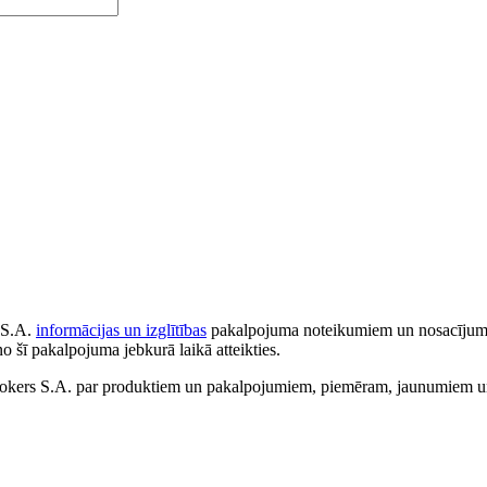
 S.A.
informācijas un izglītības
pakalpojuma noteikumiem un nosacījumiem
no šī pakalpojuma jebkurā laikā atteikties.
ers S.A. par produktiem un pakalpojumiem, piemēram, jaunumiem un 