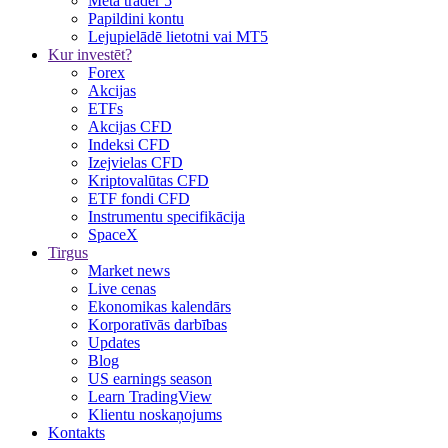
Meta trader 5
Papildini kontu
Lejupielādē lietotni vai MT5
Kur investēt?
Forex
Akcijas
ETFs
Akcijas CFD
Indeksi CFD
Izejvielas CFD
Kriptovalūtas CFD
ETF fondi CFD
Instrumentu specifikācija
SpaceX
Tirgus
Market news
Live cenas
Ekonomikas kalendārs
Korporatīvās darbības
Updates
Blog
US earnings season
Learn TradingView
Klientu noskaņojums
Kontakts