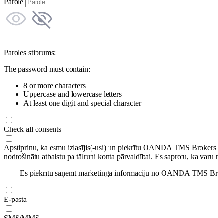
Parole
Paroles stiprums:
The password must contain:
8 or more characters
Uppercase and lowercase letters
At least one digit and special character
Check all consents
Apstiprinu, ka esmu izlasījis(-usi) un piekrītu OANDA TMS Brokers
nodrošinātu atbalstu pa tālruni konta pārvaldībai. Es saprotu, ka varu 
Es piekrītu saņemt mārketinga informāciju no OANDA TMS Brok
E-pasta
SMS/MMS