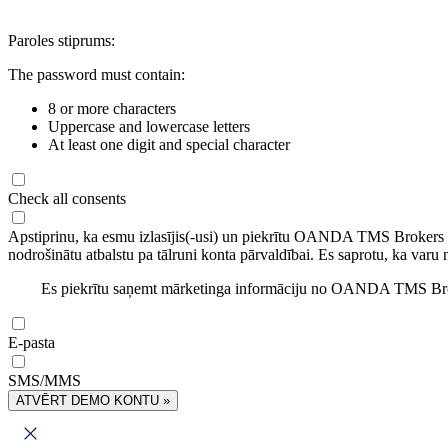
Paroles stiprums:
The password must contain:
8 or more characters
Uppercase and lowercase letters
At least one digit and special character
Check all consents
Apstiprinu, ka esmu izlasījis(-usi) un piekrītu OANDA TMS Brokers
nodrošinātu atbalstu pa tālruni konta pārvaldībai. Es saprotu, ka varu 
Es piekrītu saņemt mārketinga informāciju no OANDA TMS Brok
E-pasta
SMS/MMS
ATVĒRT DEMO KONTU »