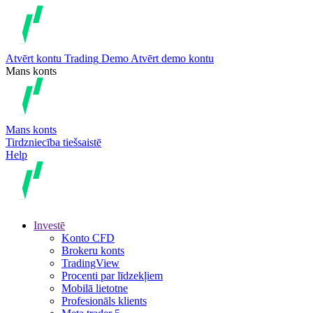
Atvērt kontu
Trading
Demo
Atvērt demo kontu
Mans konts
Mans konts
Tirdzniecība tiešsaistē
Help
Investē
Konto CFD
Brokeru konts
TradingView
Procenti par līdzekļiem
Mobilā lietotne
Profesionāls klients