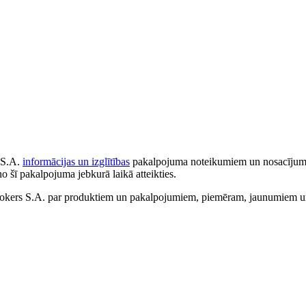
 S.A.
informācijas un izglītības
pakalpojuma noteikumiem un nosacījumiem
no šī pakalpojuma jebkurā laikā atteikties.
ers S.A. par produktiem un pakalpojumiem, piemēram, jaunumiem un 