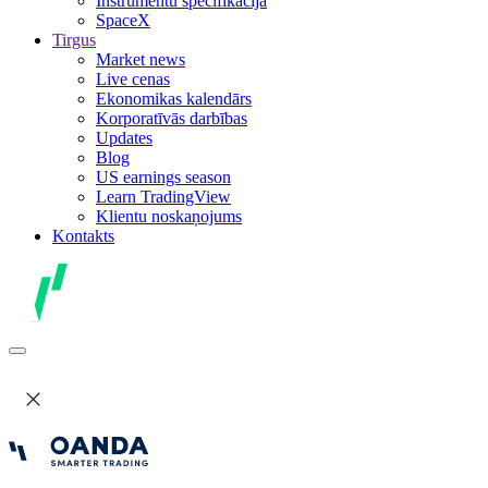
Instrumentu specifikācija
SpaceX
Tirgus
Market news
Live cenas
Ekonomikas kalendārs
Korporatīvās darbības
Updates
Blog
US earnings season
Learn TradingView
Klientu noskaņojums
Kontakts