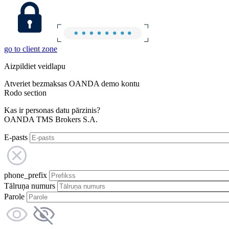
go to client zone
Aizpildiet veidlapu
Atveriet bezmaksas OANDA demo kontu
Rodo section
Kas ir personas datu pārzinis?
OANDA TMS Brokers S.A.
E-pasts
phone_prefix
Tālruņa numurs
Parole