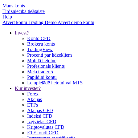
Mans konts
Tirdzniecība tiešsaistē
Help
Atvērt kontu
Trading
Demo
Atvērt demo kontu
Investē
Konto CFD
Brokeru konts
TradingView
Procenti par līdzekļiem
Mobilā lietotne
Profesionāls klients
Meta trader 5
Papildini kontu
Lejupielādē lietotni vai MT5
Kur investēt?
Forex
Akcijas
ETFs
Akcijas CFD
Indeksi CFD
Izejvielas CFD
Kriptovalūtas CFD
ETF fondi CFD