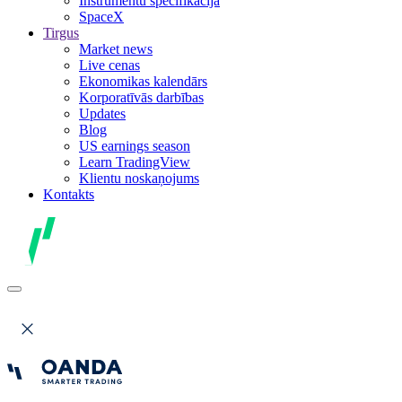
Instrumentu specifikācija
SpaceX
Tirgus
Market news
Live cenas
Ekonomikas kalendārs
Korporatīvās darbības
Updates
Blog
US earnings season
Learn TradingView
Klientu noskaņojums
Kontakts