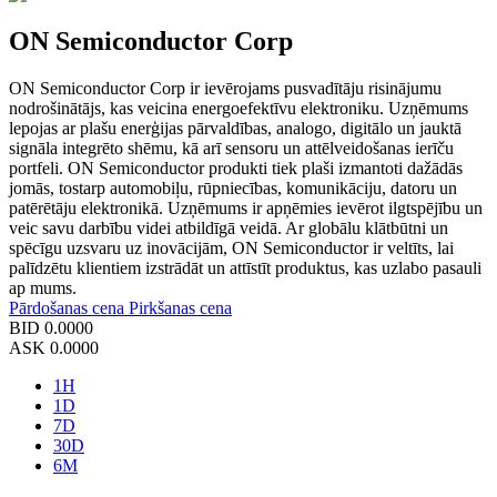
ON Semiconductor Corp
ON Semiconductor Corp ir ievērojams pusvadītāju risinājumu
nodrošinātājs, kas veicina energoefektīvu elektroniku. Uzņēmums
lepojas ar plašu enerģijas pārvaldības, analogo, digitālo un jauktā
signāla integrēto shēmu, kā arī sensoru un attēlveidošanas ierīču
portfeli. ON Semiconductor produkti tiek plaši izmantoti dažādās
jomās, tostarp automobiļu, rūpniecības, komunikāciju, datoru un
patērētāju elektronikā. Uzņēmums ir apņēmies ievērot ilgtspējību un
veic savu darbību videi atbildīgā veidā. Ar globālu klātbūtni un
spēcīgu uzsvaru uz inovācijām, ON Semiconductor ir veltīts, lai
palīdzētu klientiem izstrādāt un attīstīt produktus, kas uzlabo pasauli
ap mums.
Pārdošanas cena
Pirkšanas cena
BID
0.0000
ASK
0.0000
1H
1D
7D
30D
6M