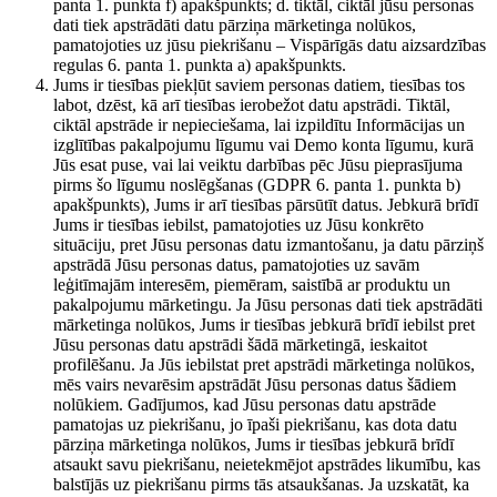
panta 1. punkta f) apakšpunkts; d. tiktāl, ciktāl jūsu personas
dati tiek apstrādāti datu pārziņa mārketinga nolūkos,
pamatojoties uz jūsu piekrišanu – Vispārīgās datu aizsardzības
regulas 6. panta 1. punkta a) apakšpunkts.
Jums ir tiesības piekļūt saviem personas datiem, tiesības tos
labot, dzēst, kā arī tiesības ierobežot datu apstrādi. Tiktāl,
ciktāl apstrāde ir nepieciešama, lai izpildītu Informācijas un
izglītības pakalpojumu līgumu vai Demo konta līgumu, kurā
Jūs esat puse, vai lai veiktu darbības pēc Jūsu pieprasījuma
pirms šo līgumu noslēgšanas (GDPR 6. panta 1. punkta b)
apakšpunkts), Jums ir arī tiesības pārsūtīt datus. Jebkurā brīdī
Jums ir tiesības iebilst, pamatojoties uz Jūsu konkrēto
situāciju, pret Jūsu personas datu izmantošanu, ja datu pārziņš
apstrādā Jūsu personas datus, pamatojoties uz savām
leģitīmajām interesēm, piemēram, saistībā ar produktu un
pakalpojumu mārketingu. Ja Jūsu personas dati tiek apstrādāti
mārketinga nolūkos, Jums ir tiesības jebkurā brīdī iebilst pret
Jūsu personas datu apstrādi šādā mārketingā, ieskaitot
profilēšanu. Ja Jūs iebilstat pret apstrādi mārketinga nolūkos,
mēs vairs nevarēsim apstrādāt Jūsu personas datus šādiem
nolūkiem. Gadījumos, kad Jūsu personas datu apstrāde
pamatojas uz piekrišanu, jo īpaši piekrišanu, kas dota datu
pārziņa mārketinga nolūkos, Jums ir tiesības jebkurā brīdī
atsaukt savu piekrišanu, neietekmējot apstrādes likumību, kas
balstījās uz piekrišanu pirms tās atsaukšanas. Ja uzskatāt, ka