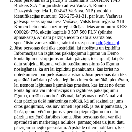
Jūsu personas datu pārziņš ir uzņēmums „OANDA TMS
Brokers S.A.” ar juridisko adresi Varšavā, Rondo
Daszyńskiego iela 1, 00-843 Varšava, NIP (nodokļu
identifikācijas numurs): 526-275-91-31, par kuru Varšavas
galvaspilsētas rajona tiesa Varšavā, Valsts tiesu reģistra XIII
Komerclietu nodaļa uztur reģistrācijas lietas ar numuru KRS:
0000204776, akciju kapitāls 3 537 560 PLN (pilnībā
apmaksāts). Ar datu pārziņa iecelto datu aizsardzības
speciālistu var sazināties, rakstot uz e-pastu:
odo@tms.pl
.
Jūsu personas dati tiks apstrādāti, lai noslēgtu un izpildītu
Informācijas un izglītības pakalpojumu līgumu un Demo
konta līgumu starp jums un datu pārziņu, tostarp arī, lai pēc
datu subjekta lūguma veiktu pasākumus pirms šo līgumu
noslēgšanas, kā arī lai izpildītu pienākumus, kas izriet no
noteikumiem par piekrišanas apstrādi. Jūsu personas dati tiks
apstrādāti arī datu pārziņa leģitīmo interešu nolūkā, piemēram,
lai īstenotu leģitīmas līgumiskas prasības, kas izriet no demo
konta līguma vai informācijas un izglītības pakalpojumu
līguma, drošības nodrošināšanai, krāpšanas novēršanai vai
datu pārziņa tiešā mārketinga nolūkā, kā arī saziņai ar jums
citos gadījumos, kas nav minēti iepriekš, ja tas ir pamatots, jo
īpaši, ņemot vērā no jums saņemto pieprasījumu un datu
pārziņa uzņēmējdarbības jomu. Jūsu personas dati var tikt
apstrādāti arī mārketinga nolūkos, pamatojoties uz jūsu datu
pārziņam sniegto piekrišanu. Apstrāde citiem nolūkiem, kas