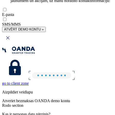
jaunumiem un akcijām, uz manu norādīto kontaktinformāciju:
E-pasta
SMS/MMS
ATVĒRT DEMO KONTU »
go to client zone
Aizpildiet veidlapu
Atveriet bezmaksas OANDA demo kontu
Rodo section
Kas ir personas datu pārzinis?