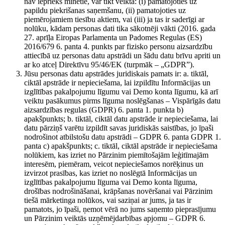
nav iepriekš minētie, var tikt veikta: (i) pamatojoties uz
papildu piekrišanas saņemšanu, (ii) pamatojoties uz
piemērojamiem tiesību aktiem, vai (iii) ja tas ir saderīgi ar
nolūku, kādam personas dati tika sākotnēji vākti (2016. gada
27. aprīļa Eiropas Parlamenta un Padomes Regulas (ES)
2016/679 6. panta 4. punkts par fizisko personu aizsardzību
attiecībā uz personas datu apstrādi un šādu datu brīvu apriti un
ar ko atceļ Direktīvu 95/46/EK (turpmāk – „GDPR”).
Jūsu personas datu apstrādes juridiskais pamats ir: a. tiktāl,
ciktāl apstrāde ir nepieciešama, lai izpildītu Informācijas un
izglītības pakalpojumu līgumu vai Demo konta līgumu, kā arī
veiktu pasākumus pirms līguma noslēgšanas – Vispārīgās datu
aizsardzības regulas (GDPR) 6. panta 1. punkta b)
apakšpunkts; b. tiktāl, ciktāl datu apstrāde ir nepieciešama, lai
datu pārziņš varētu izpildīt savas juridiskās saistības, jo īpaši
nodrošinot atbilstošu datu apstrādi – GDPR 6. panta GDPR 1.
panta c) apakšpunkts; c. tiktāl, ciktāl apstrāde ir nepieciešama
nolūkiem, kas izriet no Pārzinim piemītošajām leģitīmajām
interesēm, piemēram, veicot nepieciešamos norēķinus un
izvirzot prasības, kas izriet no noslēgtā Informācijas un
izglītības pakalpojumu līguma vai Demo konta līguma,
drošības nodrošināšanai, krāpšanas novēršanai vai Pārzinim
tiešā mārketinga nolūkos, vai saziņai ar jums, ja tas ir
pamatots, jo īpaši, ņemot vērā no jums saņemto pieprasījumu
un Pārzinim veiktās uzņēmējdarbības apjomu – GDPR 6.