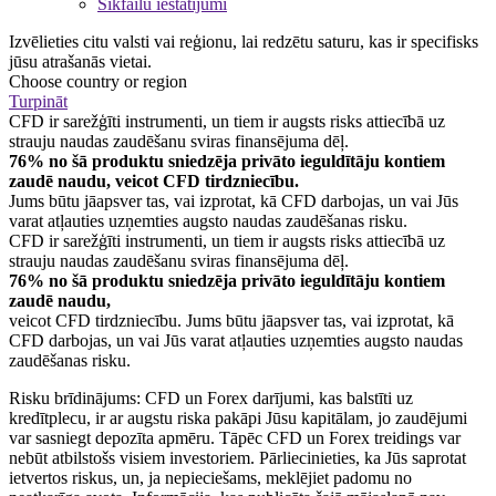
Sīkfailu iestatījumi
Izvēlieties citu valsti vai reģionu, lai redzētu saturu, kas ir specifisks
jūsu atrašanās vietai.
Choose country or region
Turpināt
CFD ir sarežģīti instrumenti, un tiem ir augsts risks attiecībā uz
strauju naudas zaudēšanu sviras finansējuma dēļ.
76% no šā produktu sniedzēja privāto ieguldītāju kontiem
zaudē naudu, veicot CFD tirdzniecību.
Jums būtu jāapsver tas, vai izprotat, kā CFD darbojas, un vai Jūs
varat atļauties uzņemties augsto naudas zaudēšanas risku.
CFD ir sarežģīti instrumenti, un tiem ir augsts risks attiecībā uz
strauju naudas zaudēšanu sviras finansējuma dēļ.
76% no šā produktu sniedzēja privāto ieguldītāju kontiem
zaudē naudu,
veicot CFD tirdzniecību. Jums būtu jāapsver tas, vai izprotat, kā
CFD darbojas, un vai Jūs varat atļauties uzņemties augsto naudas
zaudēšanas risku.
Risku brīdinājums: CFD un Forex darījumi, kas balstīti uz
kredītplecu, ir ar augstu riska pakāpi Jūsu kapitālam, jo zaudējumi
var sasniegt depozīta apmēru. Tāpēc CFD un Forex treidings var
nebūt atbilstošs visiem investoriem. Pārliecinieties, ka Jūs saprotat
ietvertos riskus, un, ja nepieciešams, meklējiet padomu no