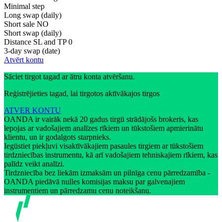
Minimal step
Long swap (daily)
Short sale
NO
Short swap (daily)
Distance SL and TP
0
3-day swap (date)
Atvērt kontu
Sāciet tirgot tagad ar ātru konta atvēršanu.
Reģistrējieties tagad, lai tirgotos aktīvākajos tirgos
ATVER KONTU
OANDA ir vairāk nekā 20 gadus tirgū strādājošs brokeris, kas
lepojas ar vadošajiem analīzes rīkiem un tūkstošiem apmierinātu
klientu, un ir godalgots starpnieks.
Iegūstiet piekļuvi visaktīvākajiem pasaules tirgiem ar tūkstošiem
tirdzniecības instrumentu, kā arī vadošajiem tehniskajiem rīkiem, kas
palīdz veikt analīzi.
Tirdzniecība bez liekām izmaksām un pilnīga cenu pārredzamība -
OANDA piedāvā nulles komisijas maksu par galvenajiem
instrumentiem un pārredzamu cenu noteikšanu.