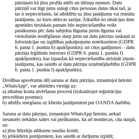
pārziņam kā jūsu profila attēls un tālruņa numurs. Datu
pārziņš var lūgt jums sniegt citus personas datus tikai tad, ja
tas ir nepieciešams, lai atbildētu uz jūsu jautājumu vai risinātu
jautājumu, uz kuru attiecas saziņa. Atkarībā no situācijas datu
apstrādes tiesiskais pamats būs nepieciešamība veikt
pasākumus pēc datu subjekta lūguma pirms līguma vai
vienošanās noslēgšanas starp jums un datu pārziņu saskaņā ar
Informācijas un izglītības pakalpojumu noteikumiem (GDPR
6. panta 1. punkta b) apakšpunkts); un citos gadījumos – datu
pārziņa leģitīmās intereses (GDPR 6. panta 1. punkta f)
apakšpunkts), kas izpaužas kā nepieciešamība atrisināt ziņoto
jautājumu, kas saistīts ar datu pārziņa uzņēmējdarbību (GDPR
6. panta 1. punkta f) apakšpunkts).
Drošības apsvērumu dēļ saruna ar datu pārziņu, izmantojot lietotni
„WhatsApp“, var attiekties vienīgi uz:
a) atbalstu konta atvēršanas procesā (izskaidrojot reģistrācijas
procedūras posmus);
b) atbilžu sniegšanu uz klientu jautājumiem par OANDA darbību.
Saruna ar datu pārziņu, izmantojot WhatsApp lietotni, nekad
nesaturēs nekādas saites vai pielikumus, kā arī neattiecas, cita starpā,
uz:
a) jūsu līdzekļu atlikumu naudas kontā;
b) jebkādiem jautājumiem, kas saistīti ar darījumu izpildi;