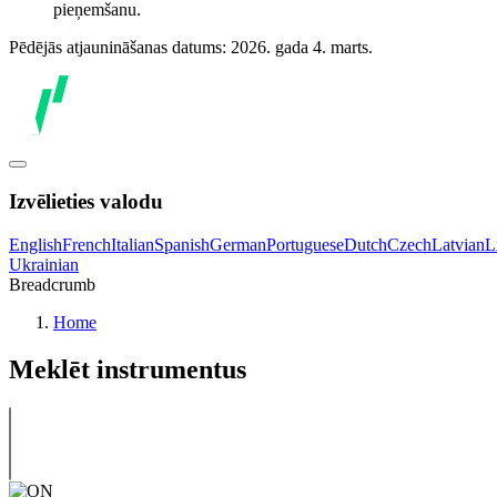
pieņemšanu.
Pēdējās atjaunināšanas datums: 2026. gada 4. marts.
Izvēlieties valodu
English
French
Italian
Spanish
German
Portuguese
Dutch
Czech
Latvian
L
Ukrainian
Breadcrumb
Home
Meklēt instrumentus