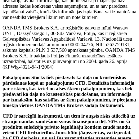
neatkarīga avota. Informācija, kas publicēta šajā mājaslapā nav
adresēta kādas konkrētas valsts saņēmējiem, un tā nav paredzēta
izplatīšanai valstīs, kurās šīs informācijas izplatīšana vai izmantošana
var neatbilst vietējiem likumiem un noteikumiem
OANDA TMS Brokers S.A. ar reģistrēto galveno mītni Warsaw
UNIT, Daszyńskiego 1, 00-843 Varšavā, Polijā, kas ir reģistrēta
Galvaspilsētas Varšavas Apgabaltiesā Varšavā, 13. Nacionālā tiesu
reģistra komercnodaļā ar numuru 0000204776, NIP 5262759131,
sākuma kapitāls: PLN 3 537,560 apmaksāts pilnībā. OANDA TMS
Brokers S.A. ir pakļauts Polijas Finanšu uzraudzības iestādes
uzraudzībai, balstoties uz pilnvarojumu no 2004. gada 26. aprīļa
(KPWig-4021-54-1/2004).
Pakalpojums Stocks tiek piedāvāts kā daļa no krusteniskās
pārdošanas kopā ar pakalpojumu CFD. Detalizēta informācija
par riskiem, kas izriet no atsevišķiem pakalpojumiem, kas tiek
piedāvāti kā daļa no krusteniskās pārdošanas, un informācija
par izmaksām, kas saistītas ar šiem pakalpojumiem, ir pieejama
tīmekļa vietnes OANDA TMS Brokers sadaļā Dokumenti.
CFD ir sarežģīti instrumenti, un tiem ir augsts risks attiecībā uz
strauju naudas zaudēšanu sviras finansējuma dēļ. 76% no šā
produktu sniedzēja privāto ieguldītāju kontiem zaudē naudu,
veicot CFD tirdzniecību. Jums būtu jāapsver tas, vai izprotat,
kā CFD darbojas, un vai Jūs varat atļauties uzņemties augsto