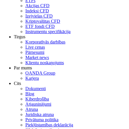
ETFs
Akcijas CFD
Indeksi CFD
Izejvielas CFD
Kriptovalūtas CFD
ETF fondi CFD
Instrumentu specifikācija
Tirgus
Korporatīvās darbības
Live cenas
Pārnesumi
Market news
Klientu noskaņojums
Par mums
OANDA Group
Karjera
Cits
Dokumenti
Blog
Kiberdrošība
Atjauninājumi
Atruna
Juridiska atruna
Privātuma politika
Piekļūstamības deklarācija