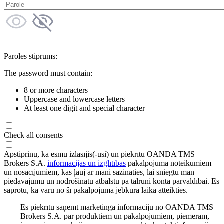
Paroles stiprums:
The password must contain:
8 or more characters
Uppercase and lowercase letters
At least one digit and special character
Check all consents
Apstiprinu, ka esmu izlasījis(-usi) un piekrītu OANDA TMS
Brokers S.A.
informācijas un izglītības
pakalpojuma noteikumiem
un nosacījumiem, kas ļauj ar mani sazināties, lai sniegtu man
piedāvājumu un nodrošinātu atbalstu pa tālruni konta pārvaldībai. Es
saprotu, ka varu no šī pakalpojuma jebkurā laikā atteikties.
Es piekrītu saņemt mārketinga informāciju no OANDA TMS
Brokers S.A. par produktiem un pakalpojumiem, piemēram,