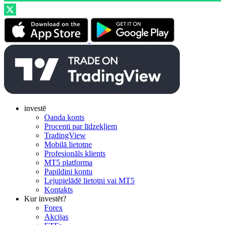
investē
Oanda konts
Procenti par līdzekļiem
TradingView
Mobilā lietotne
Profesionāls klients
MT5 platforma
Papildini kontu
Lejupielādē lietotni vai MT5
Kontakts
Kur investēt?
Forex
Akcijas