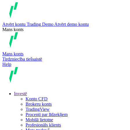
Atvērt kontu
Trading
Demo
Atvērt demo kontu
Mans konts
Mans konts
Tirdzniecība tiešsaistē
Help
Investē
Konto CFD
Brokeru konts
TradingView
Procenti par līdzekļiem
Mobilā lietotne
Profesionāls klients