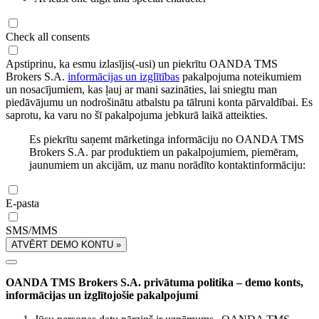
Check all consents
Apstiprinu, ka esmu izlasījis(-usi) un piekrītu OANDA TMS
Brokers S.A.
informācijas un izglītības
pakalpojuma noteikumiem
un nosacījumiem, kas ļauj ar mani sazināties, lai sniegtu man
piedāvājumu un nodrošinātu atbalstu pa tālruni konta pārvaldībai. Es
saprotu, ka varu no šī pakalpojuma jebkurā laikā atteikties.
Es piekrītu saņemt mārketinga informāciju no OANDA TMS
Brokers S.A. par produktiem un pakalpojumiem, piemēram,
jaunumiem un akcijām, uz manu norādīto kontaktinformāciju:
E-pasta
SMS/MMS
ATVĒRT DEMO KONTU »
OANDA TMS Brokers S.A. privātuma politika – demo konts,
informācijas un izglītojošie pakalpojumi