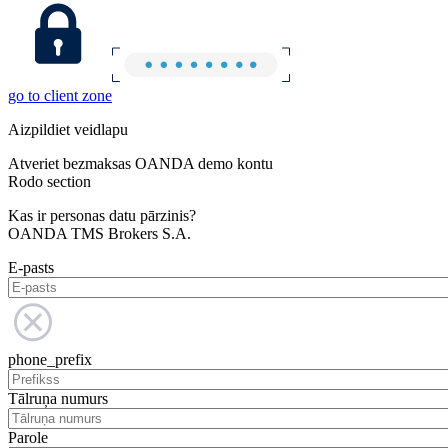
go to client zone
Aizpildiet veidlapu
Atveriet bezmaksas OANDA demo kontu
Rodo section
Kas ir personas datu pārzinis?
OANDA TMS Brokers S.A.
E-pasts
phone_prefix
Tālruņa numurs
Parole