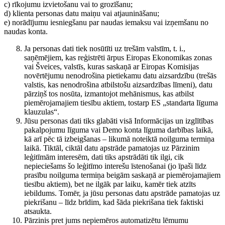
c) rīkojumu izvietošanu vai to grozīšanu;
d) klienta personas datu maiņu vai atjaunināšanu;
e) norādījumu iesniegšanu par naudas iemaksu vai izņemšanu no
naudas konta.
Ja personas dati tiek nosūtīti uz trešām valstīm, t. i.,
saņēmējiem, kas reģistrēti ārpus Eiropas Ekonomikas zonas
vai Šveices, valstīs, kuras saskaņā ar Eiropas Komisijas
novērtējumu nenodrošina pietiekamu datu aizsardzību (trešās
valstis, kas nenodrošina atbilstošu aizsardzības līmeni), datu
pārziņš tos nosūta, izmantojot mehānismus, kas atbilst
piemērojamajiem tiesību aktiem, tostarp ES „standarta līguma
klauzulas“.
Jūsu personas dati tiks glabāti visā Informācijas un izglītības
pakalpojumu līguma vai Demo konta līguma darbības laikā,
kā arī pēc tā izbeigšanas – likumā noteiktā noilguma termiņa
laikā. Tiktāl, ciktāl datu apstrāde pamatojas uz Pārzinim
leģitīmām interesēm, dati tiks apstrādāti tik ilgi, cik
nepieciešams šo leģitīmo interešu īstenošanai (jo īpaši līdz
prasību noilguma termiņa beigām saskaņā ar piemērojamajiem
tiesību aktiem), bet ne ilgāk par laiku, kamēr tiek atzīts
iebildums. Tomēr, ja jūsu personas datu apstrāde pamatojas uz
piekrišanu – līdz brīdim, kad šāda piekrišana tiek faktiski
atsaukta.
Pārzinis pret jums nepiemēros automatizētu lēmumu