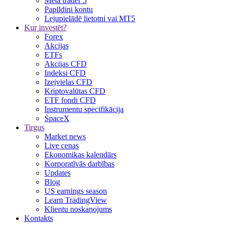
Meta trader 5
Papildini kontu
Lejupielādē lietotni vai MT5
Kur investēt?
Forex
Akcijas
ETFs
Akcijas CFD
Indeksi CFD
Izejvielas CFD
Kriptovalūtas CFD
ETF fondi CFD
Instrumentu specifikācija
SpaceX
Tirgus
Market news
Live cenas
Ekonomikas kalendārs
Korporatīvās darbības
Updates
Blog
US earnings season
Learn TradingView
Klientu noskaņojums
Kontakts