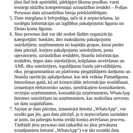
jūsu dati tiek apstrādāti, pārkāpjot likuma prasības, varat
iesniegt sūdzību kompetentajai uzraudzības iestādei – Polijas
Personas datu aizsardzības biroja priekšsēdētājam.
Datu sniegšana ir brīvprātīga, taču tā ir nepieciešama, lai
noslēgtu Informācijas un izglītības pakalpojumu līgumu un
Demo konta līgumu.
Jūsu personas dati var tikt nodoti šādām organizāciju
kategorijām: bankām, ātro maksājumu pakalpojumu
sniedzējiem, uzņēmumiem no kapitāla grupas, kurai pieder
datu pārziņš, kurjeru pakalpojumu sniedzējiem, pasta
operatoriem, uzraudzības iestādēm, finanšu informācijas
iestādēm, tirgus datu sniedzējiem, krāpšanas novēršanas un
AML rīku sniedzējiem, ieguldījumu fondu pārvaldītājiem,
rīku, programmatūras un platformu piegādātājiem darījumu un
finanšu operāciju apkalpošanai, kas tiek veiktas Pamatlīguma
īstenošanas gaitā, kā arī komerciālās informācijas nosūtīšanai,
izmantojot elektronisko saziņu, juridiskajiem konsultantiem,
revīzijas uzņēmumiem, konsultāciju uzņēmumiem, WhatsApp
lietotnes sniedzējam un uzņēmumiem, kas nodrošina serverus
un datu uzglabāšanu.
Saziņu ar datu pārziņu, izmantojot lietotni „WhatsApp“, var
uzsākt gan jūs, gan datu pārziņš, ja ir nepieciešams sazināties
ar jums, lai pabeigtu konta (reālā konta) atvēršanas procesu.
Tādējādi jūsu personas dati (atkarībā no jūsu privātuma
iestatījumiem lietotnē „WhatsApp“) var tikt nosūtīti datu