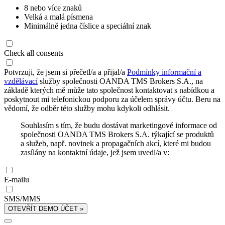
8 nebo více znaků
Velká a malá písmena
Minimálně jedna číslice a speciální znak
Check all consents
Potvrzuji, že jsem si přečetl/a a přijal/a
Podmínky informační a
vzdělávací
služby společnosti OANDA TMS Brokers S.A., na
základě kterých mě může tato společnost kontaktovat s nabídkou a
poskytnout mi telefonickou podporu za účelem správy účtu. Beru na
vědomí, že odběr této služby mohu kdykoli odhlásit.
Souhlasím s tím, že budu dostávat marketingové informace od
společnosti OANDA TMS Brokers S.A. týkající se produktů
a služeb, např. novinek a propagačních akcí, které mi budou
zasílány na kontaktní údaje, jež jsem uvedl/a v:
E-mailu
SMS/MMS
OTEVŘÍT DEMO ÚČET »