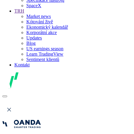
Specifikace nástrojů
SpaceX
TRH
Market news
Kótování živě
Ekonomický kalendář
Korporátní akce
Updates
Blog
US earnings season
Learn TradingView
Sentiment klientů
Kontakt