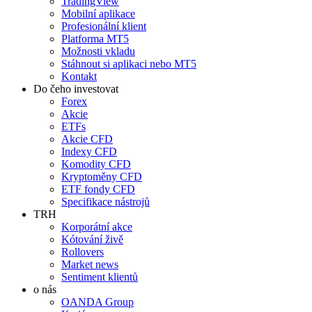
TradingView
Mobilní aplikace
Profesionální klient
Platforma MT5
Možnosti vkladu
Stáhnout si aplikaci nebo MT5
Kontakt
Do čeho investovat
Forex
Akcie
ETFs
Akcie CFD
Indexy CFD
Komodity CFD
Kryptoměny CFD
ETF fondy CFD
Specifikace nástrojů
TRH
Korporátní akce
Kótování živě
Rollovers
Market news
Sentiment klientů
o nás
OANDA Group