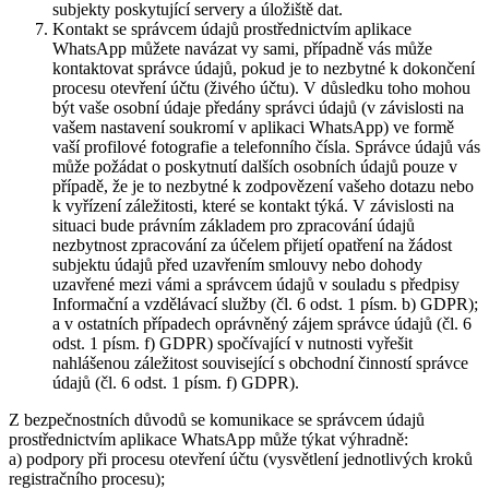
subjekty poskytující servery a úložiště dat.
Kontakt se správcem údajů prostřednictvím aplikace
WhatsApp můžete navázat vy sami, případně vás může
kontaktovat správce údajů, pokud je to nezbytné k dokončení
procesu otevření účtu (živého účtu). V důsledku toho mohou
být vaše osobní údaje předány správci údajů (v závislosti na
vašem nastavení soukromí v aplikaci WhatsApp) ve formě
vaší profilové fotografie a telefonního čísla. Správce údajů vás
může požádat o poskytnutí dalších osobních údajů pouze v
případě, že je to nezbytné k zodpovězení vašeho dotazu nebo
k vyřízení záležitosti, které se kontakt týká. V závislosti na
situaci bude právním základem pro zpracování údajů
nezbytnost zpracování za účelem přijetí opatření na žádost
subjektu údajů před uzavřením smlouvy nebo dohody
uzavřené mezi vámi a správcem údajů v souladu s předpisy
Informační a vzdělávací služby (čl. 6 odst. 1 písm. b) GDPR);
a v ostatních případech oprávněný zájem správce údajů (čl. 6
odst. 1 písm. f) GDPR) spočívající v nutnosti vyřešit
nahlášenou záležitost související s obchodní činností správce
údajů (čl. 6 odst. 1 písm. f) GDPR).
Z bezpečnostních důvodů se komunikace se správcem údajů
prostřednictvím aplikace WhatsApp může týkat výhradně:
a) podpory při procesu otevření účtu (vysvětlení jednotlivých kroků
registračního procesu);