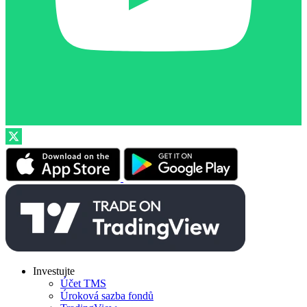
Investujte
Účet TMS
Úroková sazba fondů