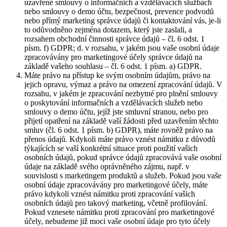
uzavřené smlouvy o informačních a vzdělávacích službách
nebo smlouvy o demo účtu, bezpečnost, prevence podvodů
nebo přímý marketing správce údajů či kontaktování vás, je-li
to odůvodněno zejména dotazem, který jste zaslali, a
rozsahem obchodní činnosti správce údajů – čl. 6 odst. 1
písm. f) GDPR; d. v rozsahu, v jakém jsou vaše osobní údaje
zpracovávány pro marketingové účely správce údajů na
základě vašeho souhlasu – čl. 6 odst. 1 písm. a) GDPR.
Máte právo na přístup ke svým osobním údajům, právo na
jejich opravu, výmaz a právo na omezení zpracování údajů. V
rozsahu, v jakém je zpracování nezbytné pro plnění smlouvy
o poskytování informačních a vzdělávacích služeb nebo
smlouvy o demo účtu, jejíž jste smluvní stranou, nebo pro
přijetí opatření na základě vaší žádosti před uzavřením těchto
smluv (čl. 6 odst. 1 písm. b) GDPR), máte rovněž právo na
přenos údajů. Kdykoli máte právo vznést námitku z důvodů
týkajících se vaší konkrétní situace proti použití vašich
osobních údajů, pokud správce údajů zpracovává vaše osobní
údaje na základě svého oprávněného zájmu, např. v
souvislosti s marketingem produktů a služeb. Pokud jsou vaše
osobní údaje zpracovávány pro marketingové účely, máte
právo kdykoli vznést námitku proti zpracování vašich
osobních údajů pro takový marketing, včetně profilování.
Pokud vznesete námitku proti zpracování pro marketingové
účely, nebudeme již moci vaše osobní údaje pro tyto účely