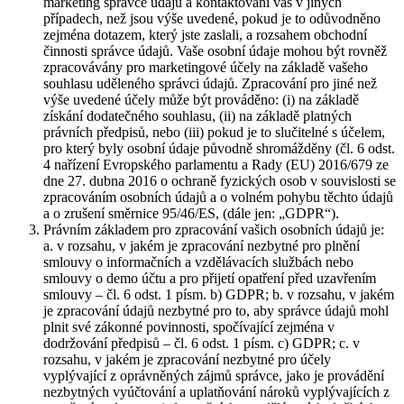
marketing správce údajů a kontaktování vás v jiných
případech, než jsou výše uvedené, pokud je to odůvodněno
zejména dotazem, který jste zaslali, a rozsahem obchodní
činnosti správce údajů. Vaše osobní údaje mohou být rovněž
zpracovávány pro marketingové účely na základě vašeho
souhlasu uděleného správci údajů. Zpracování pro jiné než
výše uvedené účely může být prováděno: (i) na základě
získání dodatečného souhlasu, (ii) na základě platných
právních předpisů, nebo (iii) pokud je to slučitelné s účelem,
pro který byly osobní údaje původně shromážděny (čl. 6 odst.
4 nařízení Evropského parlamentu a Rady (EU) 2016/679 ze
dne 27. dubna 2016 o ochraně fyzických osob v souvislosti se
zpracováním osobních údajů a o volném pohybu těchto údajů
a o zrušení směrnice 95/46/ES, (dále jen: „GDPR“).
Právním základem pro zpracování vašich osobních údajů je:
a. v rozsahu, v jakém je zpracování nezbytné pro plnění
smlouvy o informačních a vzdělávacích službách nebo
smlouvy o demo účtu a pro přijetí opatření před uzavřením
smlouvy – čl. 6 odst. 1 písm. b) GDPR; b. v rozsahu, v jakém
je zpracování údajů nezbytné pro to, aby správce údajů mohl
plnit své zákonné povinnosti, spočívající zejména v
dodržování předpisů – čl. 6 odst. 1 písm. c) GDPR; c. v
rozsahu, v jakém je zpracování nezbytné pro účely
vyplývající z oprávněných zájmů správce, jako je provádění
nezbytných vyúčtování a uplatňování nároků vyplývajících z