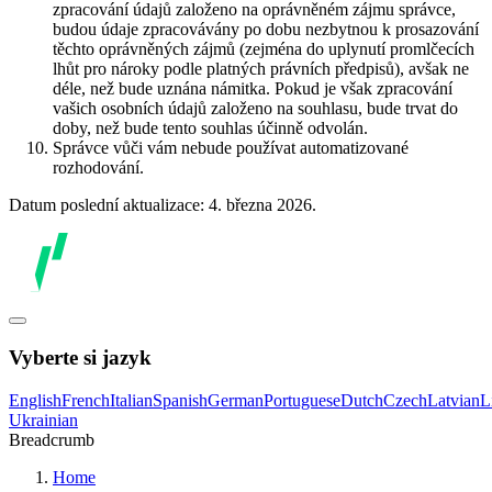
zpracování údajů založeno na oprávněném zájmu správce,
budou údaje zpracovávány po dobu nezbytnou k prosazování
těchto oprávněných zájmů (zejména do uplynutí promlčecích
lhůt pro nároky podle platných právních předpisů), avšak ne
déle, než bude uznána námitka. Pokud je však zpracování
vašich osobních údajů založeno na souhlasu, bude trvat do
doby, než bude tento souhlas účinně odvolán.
Správce vůči vám nebude používat automatizované
rozhodování.
Datum poslední aktualizace: 4. března 2026.
Vyberte si jazyk
English
French
Italian
Spanish
German
Portuguese
Dutch
Czech
Latvian
L
Ukrainian
Breadcrumb
Home