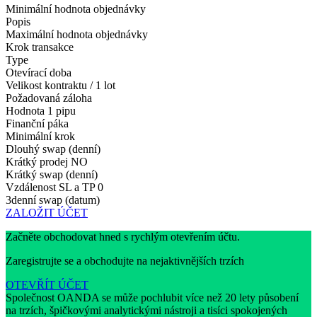
Minimální hodnota objednávky
Popis
Maximální hodnota objednávky
Krok transakce
Type
Otevírací doba
Velikost kontraktu / 1 lot
Požadovaná záloha
Hodnota 1 pipu
Finanční páka
Minimální krok
Dlouhý swap (denní)
Krátký prodej
NO
Krátký swap (denní)
Vzdálenost SL a TP
0
3denní swap (datum)
ZALOŽIT ÚČET
Začněte obchodovat hned s rychlým otevřením účtu.
Zaregistrujte se a obchodujte na nejaktivnějších trzích
OTEVŘÍT ÚČET
Společnost OANDA se může pochlubit více než 20 lety působení
na trzích, špičkovými analytickými nástroji a tisíci spokojených