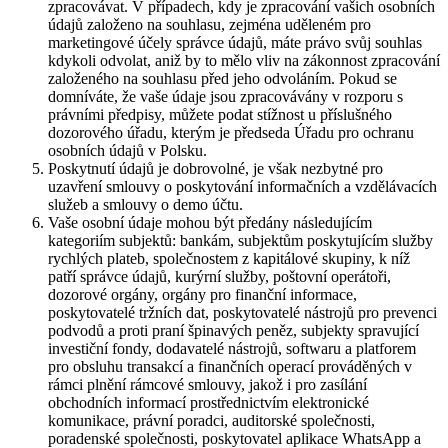
zpracovávat. V případech, kdy je zpracování vašich osobních
údajů založeno na souhlasu, zejména uděleném pro
marketingové účely správce údajů, máte právo svůj souhlas
kdykoli odvolat, aniž by to mělo vliv na zákonnost zpracování
založeného na souhlasu před jeho odvoláním. Pokud se
domníváte, že vaše údaje jsou zpracovávány v rozporu s
právními předpisy, můžete podat stížnost u příslušného
dozorového úřadu, kterým je předseda Úřadu pro ochranu
osobních údajů v Polsku.
Poskytnutí údajů je dobrovolné, je však nezbytné pro
uzavření smlouvy o poskytování informačních a vzdělávacích
služeb a smlouvy o demo účtu.
Vaše osobní údaje mohou být předány následujícím
kategoriím subjektů: bankám, subjektům poskytujícím služby
rychlých plateb, společnostem z kapitálové skupiny, k níž
patří správce údajů, kurýrní služby, poštovní operátoři,
dozorové orgány, orgány pro finanční informace,
poskytovatelé tržních dat, poskytovatelé nástrojů pro prevenci
podvodů a proti praní špinavých peněz, subjekty spravující
investiční fondy, dodavatelé nástrojů, softwaru a platforem
pro obsluhu transakcí a finančních operací prováděných v
rámci plnění rámcové smlouvy, jakož i pro zasílání
obchodních informací prostřednictvím elektronické
komunikace, právní poradci, auditorské společnosti,
poradenské společnosti, poskytovatel aplikace WhatsApp a