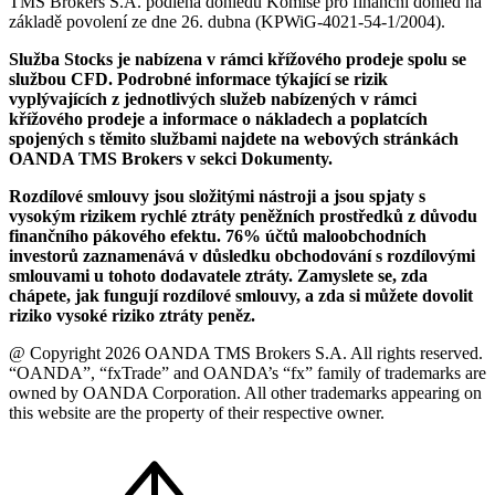
TMS Brokers S.A. podléhá dohledu Komise pro finanční dohled na
základě povolení ze dne 26. dubna (KPWiG-4021-54-1/2004).
Služba Stocks je nabízena v rámci křížového prodeje spolu se
službou CFD. Podrobné informace týkající se rizik
vyplývajících z jednotlivých služeb nabízených v rámci
křížového prodeje a informace o nákladech a poplatcích
spojených s těmito službami najdete na webových stránkách
OANDA TMS Brokers v sekci Dokumenty.
Rozdílové smlouvy jsou složitými nástroji a jsou spjaty s
vysokým rizikem rychlé ztráty peněžních prostředků z důvodu
finančního pákového efektu. 76% účtů maloobchodních
investorů zaznamenává v důsledku obchodování s rozdílovými
smlouvami u tohoto dodavatele ztráty. Zamyslete se, zda
chápete, jak fungují rozdílové smlouvy, a zda si můžete dovolit
riziko vysoké riziko ztráty peněz.
@ Copyright 2026 OANDA TMS Brokers S.A. All rights reserved.
“OANDA”, “fxTrade” and OANDA’s “fx” family of trademarks are
owned by OANDA Corporation. All other trademarks appearing on
this website are the property of their respective owner.