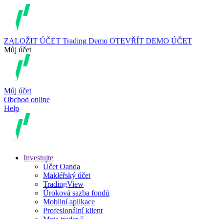
ZALOŽIT ÚČET
Trading
Demo
OTEVŘÍT DEMO ÚČET
Můj účet
Můj účet
Obchod online
Help
Investujte
Účet Oanda
Makléřský účet
TradingView
Úroková sazba fondů
Mobilní aplikace
Profesionální klient