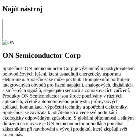
Najít nástroj
ON Semiconductor Corp
Společnost ON Semiconductor Corp je významným poskytovatelem
polovodičových řešení, která usnadňují energeticky úspornou
elektroniku. Společnost se může pochlubit komplexním portfoliem
integrovaných obvodů pro řízení napájení, analogových, digitálních
a smíšených signálů, stejně jako senzorů a zobrazovacích zařízení.
Produkty ON Semiconductor jsou široce používány v různých
aplikacích, včetně automobilového průmyslu, průmyslových
aplikací, komunikací, výpočetní techniky a spotřební elektroniky.
Společnost se zavázala k udržitelnosti a vede své podnikání
ekologicky odpovědným způsobem. S globální přítomností a silným
důrazem na inovace je ON Semiconductor odhodlána pomáhat
zákazníkům při navrhování a vývoji produktů, které zlepšují svět
kolem nás.