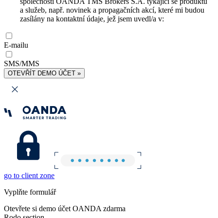
společnosti OANDA TMS Brokers S.A. týkající se produktů
a služeb, např. novinek a propagačních akcí, které mi budou
zasílány na kontaktní údaje, jež jsem uvedl/a v:
E-mailu
SMS/MMS
OTEVŘÍT DEMO ÚČET »
go to client zone
Vyplňte formulář
Otevřete si demo účet OANDA zdarma
Rodo section