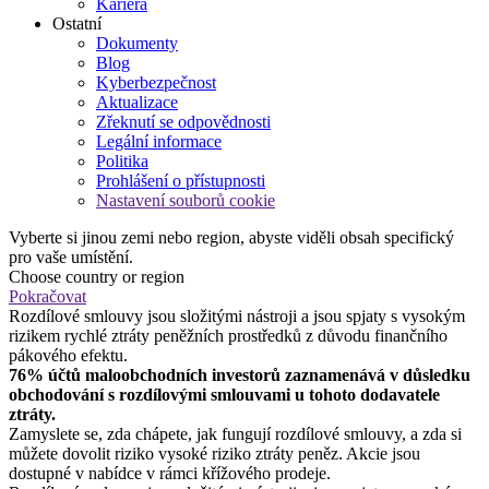
Kariéra
Ostatní
Dokumenty
Blog
Kyberbezpečnost
Aktualizace
Zřeknutí se odpovědnosti
Legální informace
Politika
Prohlášení o přístupnosti
Nastavení souborů cookie
Vyberte si jinou zemi nebo region, abyste viděli obsah specifický
pro vaše umístění.
Choose country or region
Pokračovat
Rozdílové smlouvy jsou složitými nástroji a jsou spjaty s vysokým
rizikem rychlé ztráty peněžních prostředků z důvodu finančního
pákového efektu.
76% účtů maloobchodních investorů zaznamenává v důsledku
obchodování s rozdílovými smlouvami u tohoto dodavatele
ztráty.
Zamyslete se, zda chápete, jak fungují rozdílové smlouvy, a zda si
můžete dovolit riziko vysoké riziko ztráty peněz. Akcie jsou
dostupné v nabídce v rámci křížového prodeje.