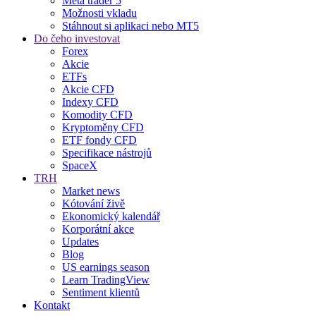
Meta trader 5
Možnosti vkladu
Stáhnout si aplikaci nebo MT5
Do čeho investovat
Forex
Akcie
ETFs
Akcie CFD
Indexy CFD
Komodity CFD
Kryptoměny CFD
ETF fondy CFD
Specifikace nástrojů
SpaceX
TRH
Market news
Kótování živě
Ekonomický kalendář
Korporátní akce
Updates
Blog
US earnings season
Learn TradingView
Sentiment klientů
Kontakt