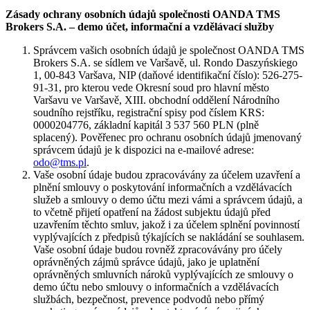
Zásady ochrany osobních údajů společnosti OANDA TMS
Brokers S.A. – demo účet, informační a vzdělávací služby
Správcem vašich osobních údajů je společnost OANDA TMS
Brokers S.A. se sídlem ve Varšavě, ul. Rondo Daszyńskiego
1, 00-843 Varšava, NIP (daňové identifikační číslo): 526-275-
91-31, pro kterou vede Okresní soud pro hlavní město
Varšavu ve Varšavě, XIII. obchodní oddělení Národního
soudního rejstříku, registrační spisy pod číslem KRS:
0000204776, základní kapitál 3 537 560 PLN (plně
splacený). Pověřenec pro ochranu osobních údajů jmenovaný
správcem údajů je k dispozici na e-mailové adrese:
odo@tms.pl
.
Vaše osobní údaje budou zpracovávány za účelem uzavření a
plnění smlouvy o poskytování informačních a vzdělávacích
služeb a smlouvy o demo účtu mezi vámi a správcem údajů, a
to včetně přijetí opatření na žádost subjektu údajů před
uzavřením těchto smluv, jakož i za účelem splnění povinností
vyplývajících z předpisů týkajících se nakládání se souhlasem.
Vaše osobní údaje budou rovněž zpracovávány pro účely
oprávněných zájmů správce údajů, jako je uplatnění
oprávněných smluvních nároků vyplývajících ze smlouvy o
demo účtu nebo smlouvy o informačních a vzdělávacích
službách, bezpečnost, prevence podvodů nebo přímý