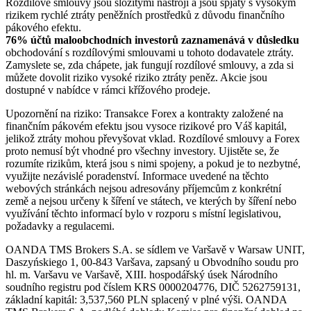
Rozdílové smlouvy jsou složitými nástroji a jsou spjaty s vysokým
rizikem rychlé ztráty peněžních prostředků z důvodu finančního
pákového efektu.
76% účtů maloobchodních investorů zaznamenává v důsledku
obchodování s rozdílovými smlouvami u tohoto dodavatele ztráty.
Zamyslete se, zda chápete, jak fungují rozdílové smlouvy, a zda si
můžete dovolit riziko vysoké riziko ztráty peněz. Akcie jsou
dostupné v nabídce v rámci křížového prodeje.
Upozornění na riziko: Transakce Forex a kontrakty založené na
finančním pákovém efektu jsou vysoce rizikové pro Váš kapitál,
jelikož ztráty mohou převyšovat vklad. Rozdílové smlouvy a Forex
proto nemusí být vhodné pro všechny investory. Ujistěte se, že
rozumíte rizikům, která jsou s nimi spojeny, a pokud je to nezbytné,
využijte nezávislé poradenství. Informace uvedené na těchto
webových stránkách nejsou adresovány příjemcům z konkrétní
země a nejsou určeny k šíření ve státech, ve kterých by šíření nebo
využívání těchto informací bylo v rozporu s místní legislativou,
požadavky a regulacemi.
OANDA TMS Brokers S.A. se sídlem ve Varšavě v Warsaw UNIT,
Daszyńskiego 1, 00-843 Varšava, zapsaný u Obvodního soudu pro
hl. m. Varšavu ve Varšavě, XIII. hospodářský úsek Národního
soudního registru pod číslem KRS 0000204776, DIČ 5262759131,
základní kapitál: 3,537,560 PLN splacený v plné výši. OANDA