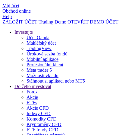
Můj účet
Obchod online
Help
ZALOŽIT ÚČET
Trading
Demo
OTEVŘÍT DEMO ÚČET
Investujte
Účet Oanda
Makléřský účet
TradingView
Úroková sazba fondů
Mobilní aplikace
Profesionální klient
Meta trader 5
Možnosti vkladu
Stáhnout si aplikaci nebo MT5
Do čeho investovat
Forex
Akcie
ETFs
Akcie CFD
Indexy CFD
Komodity CFD
Kryptoměny CFD
ETF fondy CFD