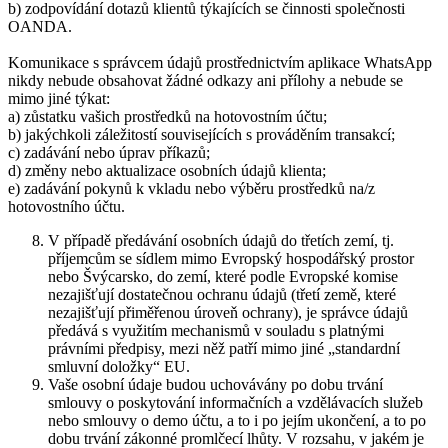
b) zodpovídání dotazů klientů týkajících se činnosti společnosti
OANDA.
Komunikace s správcem údajů prostřednictvím aplikace WhatsApp
nikdy nebude obsahovat žádné odkazy ani přílohy a nebude se
mimo jiné týkat:
a) zůstatku vašich prostředků na hotovostním účtu;
b) jakýchkoli záležitostí souvisejících s prováděním transakcí;
c) zadávání nebo úprav příkazů;
d) změny nebo aktualizace osobních údajů klienta;
e) zadávání pokynů k vkladu nebo výběru prostředků na/z
hotovostního účtu.
V případě předávání osobních údajů do třetích zemí, tj.
příjemcům se sídlem mimo Evropský hospodářský prostor
nebo Švýcarsko, do zemí, které podle Evropské komise
nezajišťují dostatečnou ochranu údajů (třetí země, které
nezajišťují přiměřenou úroveň ochrany), je správce údajů
předává s využitím mechanismů v souladu s platnými
právními předpisy, mezi něž patří mimo jiné „standardní
smluvní doložky“ EU.
Vaše osobní údaje budou uchovávány po dobu trvání
smlouvy o poskytování informačních a vzdělávacích služeb
nebo smlouvy o demo účtu, a to i po jejím ukončení, a to po
dobu trvání zákonné promlčecí lhůty. V rozsahu, v jakém je