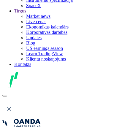
Instrumentu specifikācija
SpaceX
Tirgus
Market news
Live cenas
Ekonomikas kalendārs
Korporatīvās darbības
Updates
Blog
US earnings season
Learn TradingView
Klientu noskaņojums
Kontakts