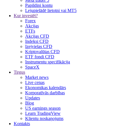
Meta trader 5
Papildini kontu
Lejupielādē lietotni vai MT5
Kur investēt?
Forex
Akcijas
ETFs
Akcijas CFD
Indeksi CFD
Izejvielas CFD
Kriptovalūtas CFD
ETF fondi CFD
Instrumentu specifikācija
SpaceX
Tirgus
Market news
Live cenas
Ekonomikas kalendārs
Korporatīvās darbības
Updates
Blog
US earnings season
Learn TradingView
Klientu noskaņojums
Kontakts