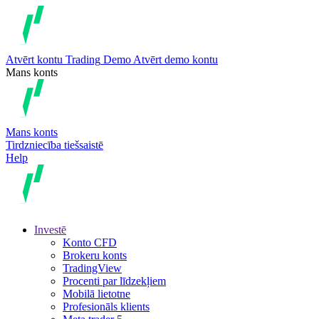
Atvērt kontu
Trading
Demo
Atvērt demo kontu
Mans konts
Mans konts
Tirdzniecība tiešsaistē
Help
Investē
Konto CFD
Brokeru konts
TradingView
Procenti par līdzekļiem
Mobilā lietotne
Profesionāls klients