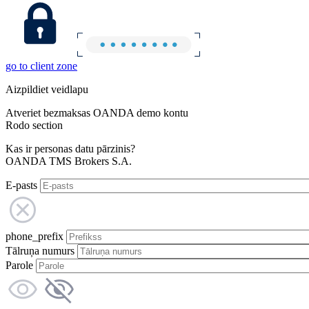
go to client zone
Aizpildiet veidlapu
Atveriet bezmaksas OANDA demo kontu
Rodo section
Kas ir personas datu pārzinis?
OANDA TMS Brokers S.A.
E-pasts
phone_prefix
Tālruņa numurs
Parole