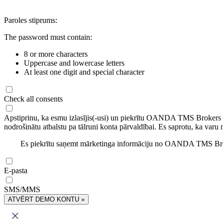
Paroles stiprums:
The password must contain:
8 or more characters
Uppercase and lowercase letters
At least one digit and special character
Check all consents
Apstiprinu, ka esmu izlasījis(-usi) un piekrītu OANDA TMS Brokers
nodrošinātu atbalstu pa tālruni konta pārvaldībai. Es saprotu, ka varu 
Es piekrītu saņemt mārketinga informāciju no OANDA TMS Brok
E-pasta
SMS/MMS
ATVĒRT DEMO KONTU »