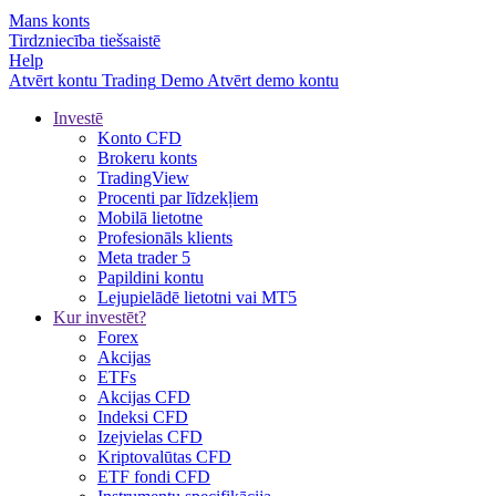
Mans konts
Tirdzniecība tiešsaistē
Help
Atvērt kontu
Trading
Demo
Atvērt demo kontu
Investē
Konto CFD
Brokeru konts
TradingView
Procenti par līdzekļiem
Mobilā lietotne
Profesionāls klients
Meta trader 5
Papildini kontu
Lejupielādē lietotni vai MT5
Kur investēt?
Forex
Akcijas
ETFs
Akcijas CFD
Indeksi CFD
Izejvielas CFD
Kriptovalūtas CFD
ETF fondi CFD