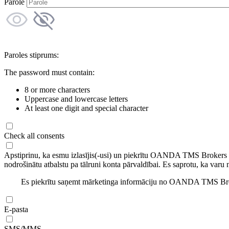
Parole
Paroles stiprums:
The password must contain:
8 or more characters
Uppercase and lowercase letters
At least one digit and special character
Check all consents
Apstiprinu, ka esmu izlasījis(-usi) un piekrītu OANDA TMS Brokers
nodrošinātu atbalstu pa tālruni konta pārvaldībai. Es saprotu, ka varu 
Es piekrītu saņemt mārketinga informāciju no OANDA TMS Brok
E-pasta
SMS/MMS