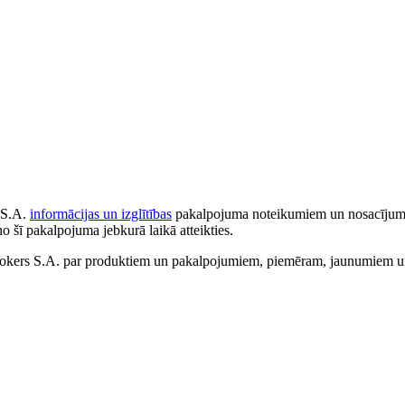
 S.A.
informācijas un izglītības
pakalpojuma noteikumiem un nosacījumiem
no šī pakalpojuma jebkurā laikā atteikties.
ers S.A. par produktiem un pakalpojumiem, piemēram, jaunumiem un 