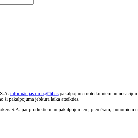
 S.A.
informācijas un izglītības
pakalpojuma noteikumiem un nosacījumiem
no šī pakalpojuma jebkurā laikā atteikties.
ers S.A. par produktiem un pakalpojumiem, piemēram, jaunumiem un 