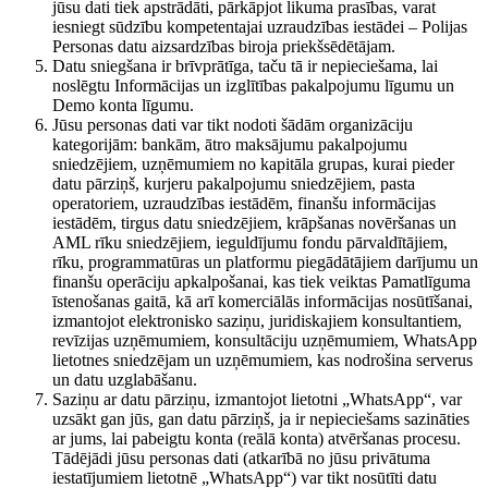
jūsu dati tiek apstrādāti, pārkāpjot likuma prasības, varat
iesniegt sūdzību kompetentajai uzraudzības iestādei – Polijas
Personas datu aizsardzības biroja priekšsēdētājam.
Datu sniegšana ir brīvprātīga, taču tā ir nepieciešama, lai
noslēgtu Informācijas un izglītības pakalpojumu līgumu un
Demo konta līgumu.
Jūsu personas dati var tikt nodoti šādām organizāciju
kategorijām: bankām, ātro maksājumu pakalpojumu
sniedzējiem, uzņēmumiem no kapitāla grupas, kurai pieder
datu pārziņš, kurjeru pakalpojumu sniedzējiem, pasta
operatoriem, uzraudzības iestādēm, finanšu informācijas
iestādēm, tirgus datu sniedzējiem, krāpšanas novēršanas un
AML rīku sniedzējiem, ieguldījumu fondu pārvaldītājiem,
rīku, programmatūras un platformu piegādātājiem darījumu un
finanšu operāciju apkalpošanai, kas tiek veiktas Pamatlīguma
īstenošanas gaitā, kā arī komerciālās informācijas nosūtīšanai,
izmantojot elektronisko saziņu, juridiskajiem konsultantiem,
revīzijas uzņēmumiem, konsultāciju uzņēmumiem, WhatsApp
lietotnes sniedzējam un uzņēmumiem, kas nodrošina serverus
un datu uzglabāšanu.
Saziņu ar datu pārziņu, izmantojot lietotni „WhatsApp“, var
uzsākt gan jūs, gan datu pārziņš, ja ir nepieciešams sazināties
ar jums, lai pabeigtu konta (reālā konta) atvēršanas procesu.
Tādējādi jūsu personas dati (atkarībā no jūsu privātuma
iestatījumiem lietotnē „WhatsApp“) var tikt nosūtīti datu