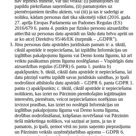
nav iepriekš minētie, var tikt veikta: (i) pamatojoties uz
papildu piekrišanas saņemšanu, (ii) pamatojoties uz
piemērojamiem tiesību aktiem, vai (iii) ja tas ir saderīgi ar
nolūku, kādam personas dati tika sākotnēji vākti (2016. gada
27. aprīļa Eiropas Parlamenta un Padomes Regulas (ES)
2016/679 6. panta 4. punkts par fizisko personu aizsardzību
attiecībā uz personas datu apstrādi un šādu datu brīvu apriti un
ar ko atceļ Direktīvu 95/46/EK (turpmāk – „GDPR”).
Jūsu personas datu apstrādes juridiskais pamats ir: a. tiktāl,
ciktāl apstrāde ir nepieciešama, lai izpildītu Informācijas un
izglītības pakalpojumu līgumu vai Demo konta līgumu, kā arī
veiktu pasākumus pirms līguma noslēgšanas – Vispārīgās datu
aizsardzības regulas (GDPR) 6. panta 1. punkta b)
apakšpunkts; b. tiktāl, ciktāl datu apstrāde ir nepieciešama, lai
datu pārziņš varētu izpildīt savas juridiskās saistības, jo īpaši
nodrošinot atbilstošu datu apstrādi – GDPR 6. panta GDPR 1.
panta c) apakšpunkts; c. tiktāl, ciktāl apstrāde ir nepieciešama
nolūkiem, kas izriet no Pārzinim piemītošajām leģitīmajām
interesēm, piemēram, veicot nepieciešamos norēķinus un
izvirzot prasības, kas izriet no noslēgtā Informācijas un
izglītības pakalpojumu līguma vai Demo konta līguma,
drošības nodrošināšanai, krāpšanas novēršanai vai Pārzinim
tiešā mārketinga nolūkos, vai saziņai ar jums, ja tas ir
pamatots, jo īpaši, ņemot vērā no jums saņemto pieprasījumu
un Pārzinim veiktās uzņēmējdarbības apjomu – GDPR 6.