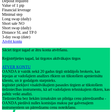
Deposit required
Value of 1 pip
Financial leverage
Minimal step
Long swap (daily)
Short sale
NO
Short swap (daily)
Distance SL and TP
0
3-day swap (date)
Atvērt kontu
Sāciet tirgot tagad ar ātru konta atvēršanu.
Reģistrējieties tagad, lai tirgotos aktīvākajos tirgos
ATVER KONTU
OANDA ir vairāk nekā 20 gadus tirgū strādājošs brokeris, kas
lepojas ar vadošajiem analīzes rīkiem un tūkstošiem apmierinātu
klientu, un ir godalgots starpnieks.
Iegūstiet piekļuvi visaktīvākajiem pasaules tirgiem ar tūkstošiem
tirdzniecības instrumentu, kā arī vadošajiem tehniskajiem rīkiem, kas
palīdz veikt analīzi.
Tirdzniecība bez liekām izmaksām un pilnīga cenu pārredzamība -
OANDA piedāvā nulles komisijas maksu par galvenajiem
instrumentiem un pārredzamu cenu noteikšanu.