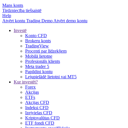
Mans konts
Tirdzniecība tiešsaistē
Help
Atvērt kontu
Trading
Demo
Atvērt demo kontu
Investē
Konto CFD
Brokeru konts
TradingView
Procenti par līdzekļiem
Mobilā lietotne
Profesionāls klients
Meta trader 5
Papildini kontu
Lejupielādē lietotni vai MT5
Kur investēt?
Forex
Akcijas
ETFs
Akcijas CFD
Indeksi CFD
Izejvielas CFD
Kriptovalūtas CFD
ETF fondi CFD