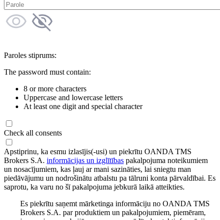
Paroles stiprums:
The password must contain:
8 or more characters
Uppercase and lowercase letters
At least one digit and special character
Check all consents
Apstiprinu, ka esmu izlasījis(-usi) un piekrītu OANDA TMS
Brokers S.A.
informācijas un izglītības
pakalpojuma noteikumiem
un nosacījumiem, kas ļauj ar mani sazināties, lai sniegtu man
piedāvājumu un nodrošinātu atbalstu pa tālruni konta pārvaldībai. Es
saprotu, ka varu no šī pakalpojuma jebkurā laikā atteikties.
Es piekrītu saņemt mārketinga informāciju no OANDA TMS
Brokers S.A. par produktiem un pakalpojumiem, piemēram,