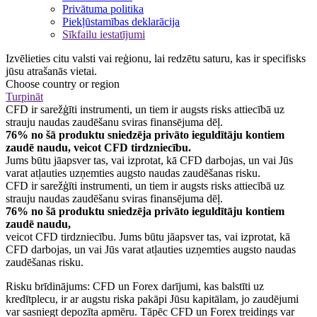
Privātuma politika
Piekļūstamības deklarācija
Sīkfailu iestatījumi
Izvēlieties citu valsti vai reģionu, lai redzētu saturu, kas ir specifisks
jūsu atrašanās vietai.
Choose country or region
Turpināt
CFD ir sarežģīti instrumenti, un tiem ir augsts risks attiecībā uz
strauju naudas zaudēšanu sviras finansējuma dēļ.
76% no šā produktu sniedzēja privāto ieguldītāju kontiem
zaudē naudu, veicot CFD tirdzniecību.
Jums būtu jāapsver tas, vai izprotat, kā CFD darbojas, un vai Jūs
varat atļauties uzņemties augsto naudas zaudēšanas risku.
CFD ir sarežģīti instrumenti, un tiem ir augsts risks attiecībā uz
strauju naudas zaudēšanu sviras finansējuma dēļ.
76% no šā produktu sniedzēja privāto ieguldītāju kontiem
zaudē naudu,
veicot CFD tirdzniecību. Jums būtu jāapsver tas, vai izprotat, kā
CFD darbojas, un vai Jūs varat atļauties uzņemties augsto naudas
zaudēšanas risku.
Risku brīdinājums: CFD un Forex darījumi, kas balstīti uz
kredītplecu, ir ar augstu riska pakāpi Jūsu kapitālam, jo zaudējumi
var sasniegt depozīta apmēru. Tāpēc CFD un Forex treidings var