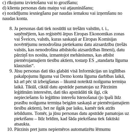
c) rīkojumu izvietošanu vai to grozīšanu;
d) klienta personas datu maiņu vai atjaunināšanu;
e) norādījumu iesniegšanu par naudas iemaksu vai izņemšanu no
naudas konta.
Ja personas dati tiek nosūtīti uz trešām valstīm, t. i.,
saņēmējiem, kas reģistrēti ārpus Eiropas Ekonomikas zonas
vai Šveices, valstīs, kuras saskaņā ar Eiropas Komisijas
novērtējumu nenodrošina pietiekamu datu aizsardzību (trešās
valstis, kas nenodrošina atbilstošu aizsardzības līmeni), datu
pārziņš tos nosūta, izmantojot mehānismus, kas atbilst
piemērojamajiem tiesību aktiem, tostarp ES „standarta līguma
klauzulas“.
Jūsu personas dati tiks glabāti visā Informācijas un izglītības
pakalpojumu līguma vai Demo konta līguma darbības laikā,
kā arī pēc tā izbeigšanas – likumā noteiktā noilguma termiņa
laikā. Tiktāl, ciktāl datu apstrāde pamatojas uz Pārzinim
leģitīmām interesēm, dati tiks apstrādāti tik ilgi, cik
nepieciešams šo leģitīmo interešu īstenošanai (jo īpaši līdz
prasību noilguma termiņa beigām saskaņā ar piemērojamajiem
tiesību aktiem), bet ne ilgāk par laiku, kamēr tiek atzīts
iebildums. Tomēr, ja jūsu personas datu apstrāde pamatojas uz
piekrišanu – līdz brīdim, kad šāda piekrišana tiek faktiski
atsaukta.
Pārzinis pret jums nepiemēros automatizētu lēmumu