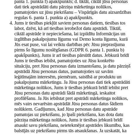
panta 1. punkta f) apakšpunkts; d. tiktāl, ciktāl jūsu personas
dati tiek apstrādāti datu pārziņa mārketinga nolūkos,
pamatojoties uz jūsu piekrišanu – Vispārīgās datu aizsardzības
regulas 6. panta 1. punkta a) apakšpunkts.
Jums ir tiesības piekļūt saviem personas datiem, tiesības tos
labot, dzēst, kā arī tiesības ierobežot datu apstrādi. Tiktāl,
ciktāl apstrāde ir nepieciešama, lai izpildītu Informācijas un
izglītības pakalpojumu līgumu vai Demo konta līgumu, kurā
Jūs esat puse, vai lai veiktu darbības pēc Jūsu pieprasījuma
pirms šo līgumu noslēgšanas (GDPR 6. panta 1. punkta b)
apakšpunkts), Jums ir arī tiesības pārsūtīt datus. Jebkurā brīdī
Jums ir tiesības iebilst, pamatojoties uz Jūsu konkrēto
situāciju, pret Jūsu personas datu izmantošanu, ja datu pārziņš
apstrādā Jūsu personas datus, pamatojoties uz savām
leģitīmajām interesēm, piemēram, saistībā ar produktu un
pakalpojumu mārketingu. Ja Jūsu personas dati tiek apstrādāti
mārketinga nolūkos, Jums ir tiesības jebkurā brīdī iebilst pret
Jūsu personas datu apstrādi šādā mārketingā, ieskaitot
profilēšanu. Ja Jūs iebilstat pret apstrādi mārketinga nolūkos,
mēs vairs nevarēsim apstrādāt Jūsu personas datus šādiem
nolūkiem. Gadījumos, kad Jūsu personas datu apstrāde
pamatojas uz piekrišanu, jo īpaši piekrišanu, kas dota datu
pārziņa mārketinga nolūkos, Jums ir tiesības jebkurā brīdī
atsaukt savu piekrišanu, neietekmējot apstrādes likumību, kas
balstījās uz piekrišanu pirms tās atsaukšanas. Ja uzskatāt, ka