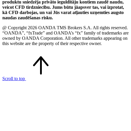
produktu sniedzēja privāto ieguldītāju kontiem zaudē naudu,
veicot CFD tirdzniecību. Jums būtu jāapsver tas, vai izprotat,
kā CFD darbojas, un vai Jūs varat atļauties uzņemties augsto
naudas zaudēšanas risku.
@ Copyright 2026 OANDA TMS Brokers S.A. All rights reserved.
“OANDA”, “fxTrade” and OANDA’s “fx” family of trademarks are
owned by OANDA Corporation. All other trademarks appearing on
this website are the property of their respective owner.
Scroll to top