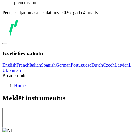
pieņemšanu.
Pēdējās atjaunināšanas datums: 2026. gada 4. marts.
Izvēlieties valodu
English
French
Italian
Spanish
German
Portuguese
Dutch
Czech
Latvian
L
Ukrainian
Breadcrumb
Home
Meklēt instrumentus