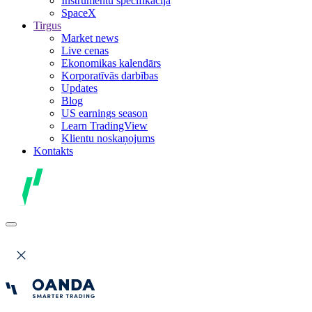
Instrumentu specifikācija
SpaceX
Tirgus
Market news
Live cenas
Ekonomikas kalendārs
Korporatīvās darbības
Updates
Blog
US earnings season
Learn TradingView
Klientu noskaņojums
Kontakts