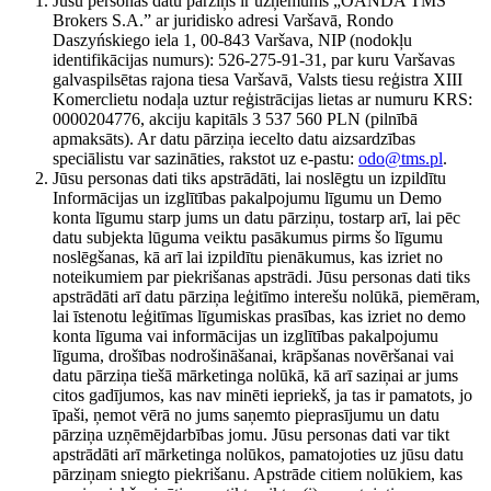
Jūsu personas datu pārziņš ir uzņēmums „OANDA TMS
Brokers S.A.” ar juridisko adresi Varšavā, Rondo
Daszyńskiego iela 1, 00-843 Varšava, NIP (nodokļu
identifikācijas numurs): 526-275-91-31, par kuru Varšavas
galvaspilsētas rajona tiesa Varšavā, Valsts tiesu reģistra XIII
Komerclietu nodaļa uztur reģistrācijas lietas ar numuru KRS:
0000204776, akciju kapitāls 3 537 560 PLN (pilnībā
apmaksāts). Ar datu pārziņa iecelto datu aizsardzības
speciālistu var sazināties, rakstot uz e-pastu:
odo@tms.pl
.
Jūsu personas dati tiks apstrādāti, lai noslēgtu un izpildītu
Informācijas un izglītības pakalpojumu līgumu un Demo
konta līgumu starp jums un datu pārziņu, tostarp arī, lai pēc
datu subjekta lūguma veiktu pasākumus pirms šo līgumu
noslēgšanas, kā arī lai izpildītu pienākumus, kas izriet no
noteikumiem par piekrišanas apstrādi. Jūsu personas dati tiks
apstrādāti arī datu pārziņa leģitīmo interešu nolūkā, piemēram,
lai īstenotu leģitīmas līgumiskas prasības, kas izriet no demo
konta līguma vai informācijas un izglītības pakalpojumu
līguma, drošības nodrošināšanai, krāpšanas novēršanai vai
datu pārziņa tiešā mārketinga nolūkā, kā arī saziņai ar jums
citos gadījumos, kas nav minēti iepriekš, ja tas ir pamatots, jo
īpaši, ņemot vērā no jums saņemto pieprasījumu un datu
pārziņa uzņēmējdarbības jomu. Jūsu personas dati var tikt
apstrādāti arī mārketinga nolūkos, pamatojoties uz jūsu datu
pārziņam sniegto piekrišanu. Apstrāde citiem nolūkiem, kas