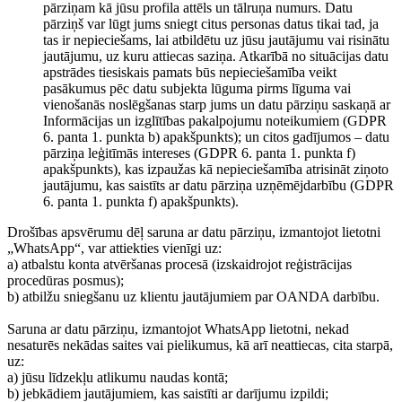
pārziņam kā jūsu profila attēls un tālruņa numurs. Datu
pārziņš var lūgt jums sniegt citus personas datus tikai tad, ja
tas ir nepieciešams, lai atbildētu uz jūsu jautājumu vai risinātu
jautājumu, uz kuru attiecas saziņa. Atkarībā no situācijas datu
apstrādes tiesiskais pamats būs nepieciešamība veikt
pasākumus pēc datu subjekta lūguma pirms līguma vai
vienošanās noslēgšanas starp jums un datu pārziņu saskaņā ar
Informācijas un izglītības pakalpojumu noteikumiem (GDPR
6. panta 1. punkta b) apakšpunkts); un citos gadījumos – datu
pārziņa leģitīmās intereses (GDPR 6. panta 1. punkta f)
apakšpunkts), kas izpaužas kā nepieciešamība atrisināt ziņoto
jautājumu, kas saistīts ar datu pārziņa uzņēmējdarbību (GDPR
6. panta 1. punkta f) apakšpunkts).
Drošības apsvērumu dēļ saruna ar datu pārziņu, izmantojot lietotni
„WhatsApp“, var attiekties vienīgi uz:
a) atbalstu konta atvēršanas procesā (izskaidrojot reģistrācijas
procedūras posmus);
b) atbilžu sniegšanu uz klientu jautājumiem par OANDA darbību.
Saruna ar datu pārziņu, izmantojot WhatsApp lietotni, nekad
nesaturēs nekādas saites vai pielikumus, kā arī neattiecas, cita starpā,
uz:
a) jūsu līdzekļu atlikumu naudas kontā;
b) jebkādiem jautājumiem, kas saistīti ar darījumu izpildi;