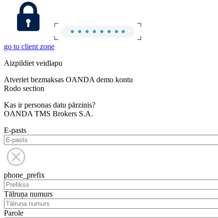
go to client zone
Aizpildiet veidlapu
Atveriet bezmaksas OANDA demo kontu
Rodo section
Kas ir personas datu pārzinis?
OANDA TMS Brokers S.A.
E-pasts
phone_prefix
Tālruņa numurs
Parole