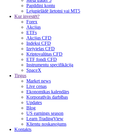
Meta trader 5
Papildini kontu
Lejupielādē lietotni vai MT5
Kur investēt?
Forex
Akcijas
ETFs
Akcijas CFD
Indeksi CFD
Izejvielas CFD
Kriptovalūtas CFD
ETF fondi CFD
Instrumentu specifikācija
SpaceX
Tirgus
Market news
Live cenas
Ekonomikas kalendārs
Korporatīvās darbības
Updates
Blog
US earnings season
Learn TradingView
Klientu noskaņojums
Kontakts