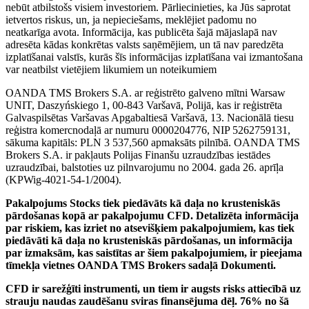
nebūt atbilstošs visiem investoriem. Pārliecinieties, ka Jūs saprotat
ietvertos riskus, un, ja nepieciešams, meklējiet padomu no
neatkarīga avota. Informācija, kas publicēta šajā mājaslapā nav
adresēta kādas konkrētas valsts saņēmējiem, un tā nav paredzēta
izplatīšanai valstīs, kurās šīs informācijas izplatīšana vai izmantošana
var neatbilst vietējiem likumiem un noteikumiem
OANDA TMS Brokers S.A. ar reģistrēto galveno mītni Warsaw
UNIT, Daszyńskiego 1, 00-843 Varšavā, Polijā, kas ir reģistrēta
Galvaspilsētas Varšavas Apgabaltiesā Varšavā, 13. Nacionālā tiesu
reģistra komercnodaļā ar numuru 0000204776, NIP 5262759131,
sākuma kapitāls: PLN 3 537,560 apmaksāts pilnībā. OANDA TMS
Brokers S.A. ir pakļauts Polijas Finanšu uzraudzības iestādes
uzraudzībai, balstoties uz pilnvarojumu no 2004. gada 26. aprīļa
(KPWig-4021-54-1/2004).
Pakalpojums Stocks tiek piedāvāts kā daļa no krusteniskās
pārdošanas kopā ar pakalpojumu CFD. Detalizēta informācija
par riskiem, kas izriet no atsevišķiem pakalpojumiem, kas tiek
piedāvāti kā daļa no krusteniskās pārdošanas, un informācija
par izmaksām, kas saistītas ar šiem pakalpojumiem, ir pieejama
tīmekļa vietnes OANDA TMS Brokers sadaļā Dokumenti.
CFD ir sarežģīti instrumenti, un tiem ir augsts risks attiecībā uz
strauju naudas zaudēšanu sviras finansējuma dēļ. 76% no šā