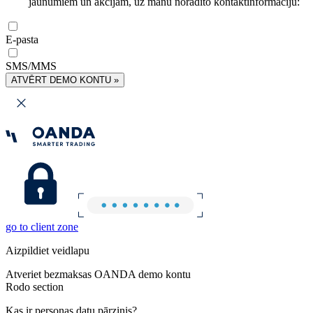
jaunumiem un akcijām, uz manu norādīto kontaktinformāciju:
E-pasta
SMS/MMS
ATVĒRT DEMO KONTU »
go to client zone
Aizpildiet veidlapu
Atveriet bezmaksas OANDA demo kontu
Rodo section
Kas ir personas datu pārzinis?