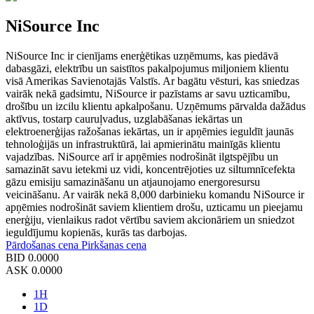
NiSource Inc
NiSource Inc ir cienījams enerģētikas uzņēmums, kas piedāvā
dabasgāzi, elektrību un saistītos pakalpojumus miljoniem klientu
visā Amerikas Savienotajās Valstīs. Ar bagātu vēsturi, kas sniedzas
vairāk nekā gadsimtu, NiSource ir pazīstams ar savu uzticamību,
drošību un izcilu klientu apkalpošanu. Uzņēmums pārvalda dažādus
aktīvus, tostarp cauruļvadus, uzglabāšanas iekārtas un
elektroenerģijas ražošanas iekārtas, un ir apņēmies ieguldīt jaunās
tehnoloģijās un infrastruktūrā, lai apmierinātu mainīgās klientu
vajadzības. NiSource arī ir apņēmies nodrošināt ilgtspējību un
samazināt savu ietekmi uz vidi, koncentrējoties uz siltumnīcefekta
gāzu emisiju samazināšanu un atjaunojamo energoresursu
veicināšanu. Ar vairāk nekā 8,000 darbinieku komandu NiSource ir
apņēmies nodrošināt saviem klientiem drošu, uzticamu un pieejamu
enerģiju, vienlaikus radot vērtību saviem akcionāriem un sniedzot
ieguldījumu kopienās, kurās tas darbojas.
Pārdošanas cena
Pirkšanas cena
BID
0.0000
ASK
0.0000
1H
1D