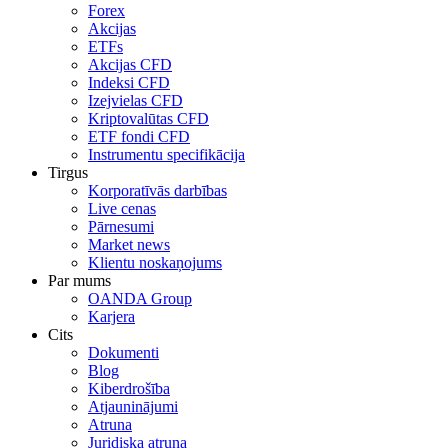
Forex
Akcijas
ETFs
Akcijas CFD
Indeksi CFD
Izejvielas CFD
Kriptovalūtas CFD
ETF fondi CFD
Instrumentu specifikācija
Tirgus
Korporatīvās darbības
Live cenas
Pārnesumi
Market news
Klientu noskaņojums
Par mums
OANDA Group
Karjera
Cits
Dokumenti
Blog
Kiberdrošība
Atjauninājumi
Atruna
Juridiska atruna