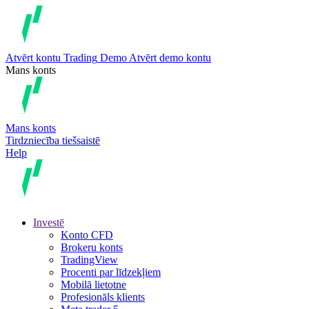
Atvērt kontu
Trading
Demo
Atvērt demo kontu
Mans konts
Mans konts
Tirdzniecība tiešsaistē
Help
Investē
Konto CFD
Brokeru konts
TradingView
Procenti par līdzekļiem
Mobilā lietotne
Profesionāls klients