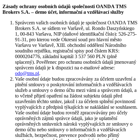
Zásady ochrany osobních údajů společnosti OANDA TMS
Brokers S.A. – demo účet, informační a vzdělávací služby
Správcem vašich osobních údajů je společnost OANDA TMS
Brokers S.A. se sídlem ve Varšavě, ul. Rondo Daszyńskiego
1, 00-843 Varšava, NIP (daňové identifikační číslo): 526-275-
91-31, pro kterou vede Okresní soud pro hlavní město
Varšavu ve Varšavě, XIII. obchodní oddělení Národního
soudního rejstříku, registrační spisy pod číslem KRS:
0000204776, základní kapitál 3 537 560 PLN (plně
splacený). Pověřenec pro ochranu osobních údajů jmenovaný
správcem údajů je k dispozici na e-mailové adrese:
odo@tms.pl
.
Vaše osobní údaje budou zpracovávány za účelem uzavření a
plnění smlouvy o poskytování informačních a vzdělávacích
služeb a smlouvy o demo účtu mezi vámi a správcem údajů, a
to včetně přijetí opatření na žádost subjektu údajů před
uzavřením těchto smluv, jakož i za účelem splnění povinností
vyplývajících z předpisů týkajících se nakládání se souhlasem.
Vaše osobní údaje budou rovněž zpracovávány pro účely
oprávněných zájmů správce údajů, jako je uplatnění
oprávněných smluvních nároků vyplývajících ze smlouvy o
demo účtu nebo smlouvy o informačních a vzdělávacích
službách, bezpečnost, prevence podvodů nebo přímý