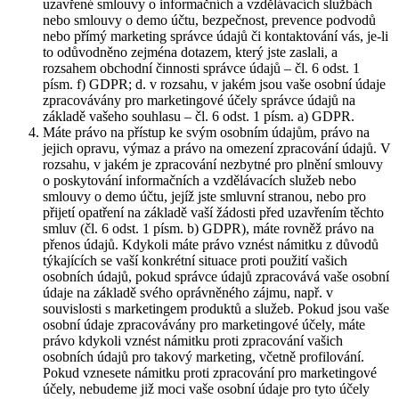
uzavřené smlouvy o informačních a vzdělávacích službách
nebo smlouvy o demo účtu, bezpečnost, prevence podvodů
nebo přímý marketing správce údajů či kontaktování vás, je-li
to odůvodněno zejména dotazem, který jste zaslali, a
rozsahem obchodní činnosti správce údajů – čl. 6 odst. 1
písm. f) GDPR; d. v rozsahu, v jakém jsou vaše osobní údaje
zpracovávány pro marketingové účely správce údajů na
základě vašeho souhlasu – čl. 6 odst. 1 písm. a) GDPR.
Máte právo na přístup ke svým osobním údajům, právo na
jejich opravu, výmaz a právo na omezení zpracování údajů. V
rozsahu, v jakém je zpracování nezbytné pro plnění smlouvy
o poskytování informačních a vzdělávacích služeb nebo
smlouvy o demo účtu, jejíž jste smluvní stranou, nebo pro
přijetí opatření na základě vaší žádosti před uzavřením těchto
smluv (čl. 6 odst. 1 písm. b) GDPR), máte rovněž právo na
přenos údajů. Kdykoli máte právo vznést námitku z důvodů
týkajících se vaší konkrétní situace proti použití vašich
osobních údajů, pokud správce údajů zpracovává vaše osobní
údaje na základě svého oprávněného zájmu, např. v
souvislosti s marketingem produktů a služeb. Pokud jsou vaše
osobní údaje zpracovávány pro marketingové účely, máte
právo kdykoli vznést námitku proti zpracování vašich
osobních údajů pro takový marketing, včetně profilování.
Pokud vznesete námitku proti zpracování pro marketingové
účely, nebudeme již moci vaše osobní údaje pro tyto účely