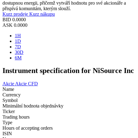
dostupnou energii, přičemž vytváří hodnotu pro své akcionáře a
přispívá komunitám, kterým slouží.
Kurz prodeje
Kurz nákupu
BID
0.0000
ASK
0.0000
1H
1D
7D
30D
6M
Instrument specification for NiSource Inc
Akcie
Akcie CFD
Name
Currency
Symbol
Minimální hodnota objednávky
Ticker
Trading hours
Type
Hours of accepting orders
ISIN