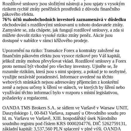
Rozdílové smlouvy jsou složitými nástroji a jsou spjaty s vysokým
rizikem rychlé ztráty peněžních prostředků z důvodu finančního
pákového efektu.
76% účtů maloobchodních investorů zaznamenává v důsledku
obchodování s rozdílovými smlouvami u tohoto dodavatele ztráty.
Zamyslete se, zda chápete, jak fungují rozdílové smlouvy, a zda si
můžete dovolit riziko vysoké riziko ztráty peněz. Akcie jsou
dostupné v nabídce v rámci křížového prodeje.
Upozornění na riziko: Transakce Forex a kontrakty založené na
finančním pákovém efektu jsou vysoce rizikové pro Váš kapitál,
jelikož ztráty mohou převyšovat vklad. Rozdílové smlouvy a Forex
proto nemusí být vhodné pro všechny investory. Ujistěte se, že
rozumíte rizikům, která jsou s nimi spojeny, a pokud je to nezbytné,
využijte nezávislé poradenství. Informace uvedené na těchto
webových stránkách nejsou adresovány příjemcům z konkrétní
země a nejsou určeny k šíření ve státech, ve kterých by šíření nebo
využívání těchto informací bylo v rozporu s místní legislativou,
požadavky a regulacemi.
OANDA TMS Brokers S.A. se sídlem ve Varšavě v Warsaw UNIT,
Daszyńskiego 1, 00-843 Varšava, zapsaný u Obvodního soudu pro
hl. m. Varšavu ve Varšavě, XIII. hospodářský úsek Národního
soudního registru pod číslem KRS 0000204776, DIČ 5262759131,
základní kapitál: 3,537,560 PLN splacený v plné výši. OANDA