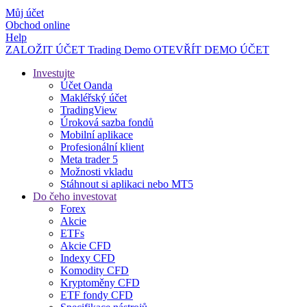
Můj účet
Obchod online
Help
ZALOŽIT ÚČET
Trading
Demo
OTEVŘÍT DEMO ÚČET
Investujte
Účet Oanda
Makléřský účet
TradingView
Úroková sazba fondů
Mobilní aplikace
Profesionální klient
Meta trader 5
Možnosti vkladu
Stáhnout si aplikaci nebo MT5
Do čeho investovat
Forex
Akcie
ETFs
Akcie CFD
Indexy CFD
Komodity CFD
Kryptoměny CFD
ETF fondy CFD