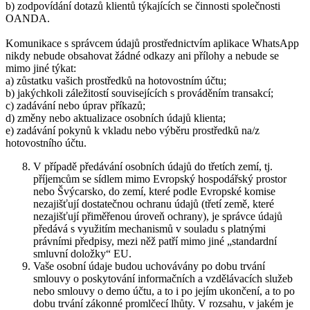
b) zodpovídání dotazů klientů týkajících se činnosti společnosti
OANDA.
Komunikace s správcem údajů prostřednictvím aplikace WhatsApp
nikdy nebude obsahovat žádné odkazy ani přílohy a nebude se
mimo jiné týkat:
a) zůstatku vašich prostředků na hotovostním účtu;
b) jakýchkoli záležitostí souvisejících s prováděním transakcí;
c) zadávání nebo úprav příkazů;
d) změny nebo aktualizace osobních údajů klienta;
e) zadávání pokynů k vkladu nebo výběru prostředků na/z
hotovostního účtu.
V případě předávání osobních údajů do třetích zemí, tj.
příjemcům se sídlem mimo Evropský hospodářský prostor
nebo Švýcarsko, do zemí, které podle Evropské komise
nezajišťují dostatečnou ochranu údajů (třetí země, které
nezajišťují přiměřenou úroveň ochrany), je správce údajů
předává s využitím mechanismů v souladu s platnými
právními předpisy, mezi něž patří mimo jiné „standardní
smluvní doložky“ EU.
Vaše osobní údaje budou uchovávány po dobu trvání
smlouvy o poskytování informačních a vzdělávacích služeb
nebo smlouvy o demo účtu, a to i po jejím ukončení, a to po
dobu trvání zákonné promlčecí lhůty. V rozsahu, v jakém je