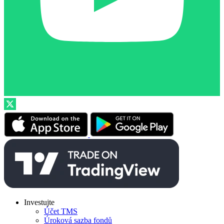
Investujte
Účet TMS
Úroková sazba fondů