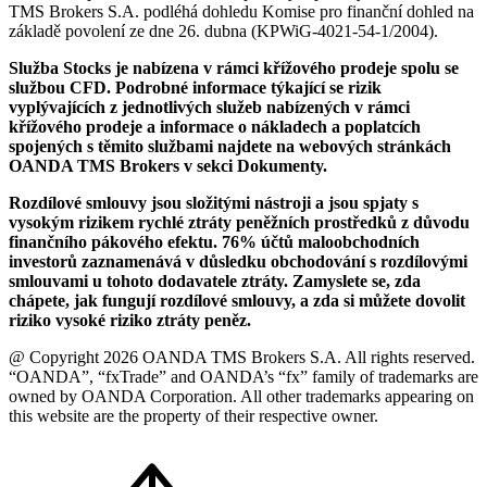
TMS Brokers S.A. podléhá dohledu Komise pro finanční dohled na
základě povolení ze dne 26. dubna (KPWiG-4021-54-1/2004).
Služba Stocks je nabízena v rámci křížového prodeje spolu se
službou CFD. Podrobné informace týkající se rizik
vyplývajících z jednotlivých služeb nabízených v rámci
křížového prodeje a informace o nákladech a poplatcích
spojených s těmito službami najdete na webových stránkách
OANDA TMS Brokers v sekci Dokumenty.
Rozdílové smlouvy jsou složitými nástroji a jsou spjaty s
vysokým rizikem rychlé ztráty peněžních prostředků z důvodu
finančního pákového efektu. 76% účtů maloobchodních
investorů zaznamenává v důsledku obchodování s rozdílovými
smlouvami u tohoto dodavatele ztráty. Zamyslete se, zda
chápete, jak fungují rozdílové smlouvy, a zda si můžete dovolit
riziko vysoké riziko ztráty peněz.
@ Copyright 2026 OANDA TMS Brokers S.A. All rights reserved.
“OANDA”, “fxTrade” and OANDA’s “fx” family of trademarks are
owned by OANDA Corporation. All other trademarks appearing on
this website are the property of their respective owner.