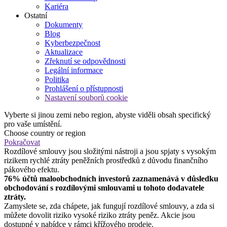
Kariéra
Ostatní
Dokumenty
Blog
Kyberbezpečnost
Aktualizace
Zřeknutí se odpovědnosti
Legální informace
Politika
Prohlášení o přístupnosti
Nastavení souborů cookie
Vyberte si jinou zemi nebo region, abyste viděli obsah specifický
pro vaše umístění.
Choose country or region
Pokračovat
Rozdílové smlouvy jsou složitými nástroji a jsou spjaty s vysokým
rizikem rychlé ztráty peněžních prostředků z důvodu finančního
pákového efektu.
76% účtů maloobchodních investorů zaznamenává v důsledku
obchodování s rozdílovými smlouvami u tohoto dodavatele
ztráty.
Zamyslete se, zda chápete, jak fungují rozdílové smlouvy, a zda si
můžete dovolit riziko vysoké riziko ztráty peněz. Akcie jsou
dostupné v nabídce v rámci křížového prodeje.