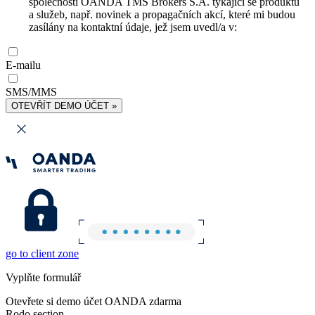
společnosti OANDA TMS Brokers S.A. týkající se produktů
a služeb, např. novinek a propagačních akcí, které mi budou
zasílány na kontaktní údaje, jež jsem uvedl/a v:
E-mailu
SMS/MMS
OTEVŘÍT DEMO ÚČET »
go to client zone
Vyplňte formulář
Otevřete si demo účet OANDA zdarma
Rodo section