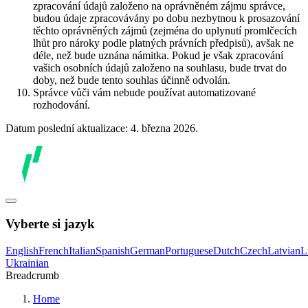
zpracování údajů založeno na oprávněném zájmu správce,
budou údaje zpracovávány po dobu nezbytnou k prosazování
těchto oprávněných zájmů (zejména do uplynutí promlčecích
lhůt pro nároky podle platných právních předpisů), avšak ne
déle, než bude uznána námitka. Pokud je však zpracování
vašich osobních údajů založeno na souhlasu, bude trvat do
doby, než bude tento souhlas účinně odvolán.
Správce vůči vám nebude používat automatizované
rozhodování.
Datum poslední aktualizace: 4. března 2026.
Vyberte si jazyk
English
French
Italian
Spanish
German
Portuguese
Dutch
Czech
Latvian
L
Ukrainian
Breadcrumb
Home