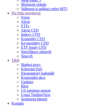
Meta trader 5
Možnosti vkladu
Stáhnout si aplikaci nebo MT5
Do čeho investovat
Forex
Akcie
ETFs
Akcie CFD
Indexy CFD
Komodity CFD
Kryptoměny CFD
ETF fondy CFD
Specifikace nástrojů
SpaceX
TRH
Market news
Kótování živě
Ekonomický kalendář
Korporátní akce
Updates
Blog
US earnings season
Learn TradingView
Sentiment klientů
Kontakt