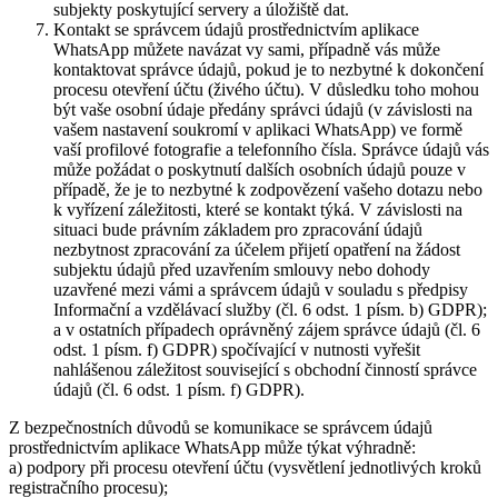
subjekty poskytující servery a úložiště dat.
Kontakt se správcem údajů prostřednictvím aplikace
WhatsApp můžete navázat vy sami, případně vás může
kontaktovat správce údajů, pokud je to nezbytné k dokončení
procesu otevření účtu (živého účtu). V důsledku toho mohou
být vaše osobní údaje předány správci údajů (v závislosti na
vašem nastavení soukromí v aplikaci WhatsApp) ve formě
vaší profilové fotografie a telefonního čísla. Správce údajů vás
může požádat o poskytnutí dalších osobních údajů pouze v
případě, že je to nezbytné k zodpovězení vašeho dotazu nebo
k vyřízení záležitosti, které se kontakt týká. V závislosti na
situaci bude právním základem pro zpracování údajů
nezbytnost zpracování za účelem přijetí opatření na žádost
subjektu údajů před uzavřením smlouvy nebo dohody
uzavřené mezi vámi a správcem údajů v souladu s předpisy
Informační a vzdělávací služby (čl. 6 odst. 1 písm. b) GDPR);
a v ostatních případech oprávněný zájem správce údajů (čl. 6
odst. 1 písm. f) GDPR) spočívající v nutnosti vyřešit
nahlášenou záležitost související s obchodní činností správce
údajů (čl. 6 odst. 1 písm. f) GDPR).
Z bezpečnostních důvodů se komunikace se správcem údajů
prostřednictvím aplikace WhatsApp může týkat výhradně:
a) podpory při procesu otevření účtu (vysvětlení jednotlivých kroků
registračního procesu);