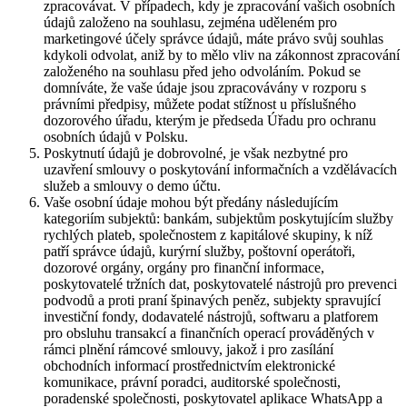
zpracovávat. V případech, kdy je zpracování vašich osobních
údajů založeno na souhlasu, zejména uděleném pro
marketingové účely správce údajů, máte právo svůj souhlas
kdykoli odvolat, aniž by to mělo vliv na zákonnost zpracování
založeného na souhlasu před jeho odvoláním. Pokud se
domníváte, že vaše údaje jsou zpracovávány v rozporu s
právními předpisy, můžete podat stížnost u příslušného
dozorového úřadu, kterým je předseda Úřadu pro ochranu
osobních údajů v Polsku.
Poskytnutí údajů je dobrovolné, je však nezbytné pro
uzavření smlouvy o poskytování informačních a vzdělávacích
služeb a smlouvy o demo účtu.
Vaše osobní údaje mohou být předány následujícím
kategoriím subjektů: bankám, subjektům poskytujícím služby
rychlých plateb, společnostem z kapitálové skupiny, k níž
patří správce údajů, kurýrní služby, poštovní operátoři,
dozorové orgány, orgány pro finanční informace,
poskytovatelé tržních dat, poskytovatelé nástrojů pro prevenci
podvodů a proti praní špinavých peněz, subjekty spravující
investiční fondy, dodavatelé nástrojů, softwaru a platforem
pro obsluhu transakcí a finančních operací prováděných v
rámci plnění rámcové smlouvy, jakož i pro zasílání
obchodních informací prostřednictvím elektronické
komunikace, právní poradci, auditorské společnosti,
poradenské společnosti, poskytovatel aplikace WhatsApp a