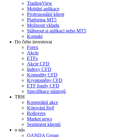
TradingView
Mobilní aplikace
Profesionální klient
Platforma MT5
Možnosti vkladu
Stáhnout si aplikaci nebo MT5
Kontakt
Do čeho investovat
Forex
Akcie
ETFs
Akcie CFD
Indexy CFD
Komodity CFD
Kryptoměny CFD
ETF fondy CFD
Specifikace nástrojů
TRH
Korporátní akce
Kótování živě
Rollovers
Market news
Sentiment klientů
o nás
OANDA Group