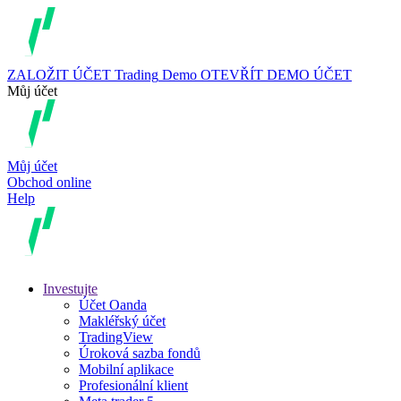
ZALOŽIT ÚČET
Trading
Demo
OTEVŘÍT DEMO ÚČET
Můj účet
Můj účet
Obchod online
Help
Investujte
Účet Oanda
Makléřský účet
TradingView
Úroková sazba fondů
Mobilní aplikace
Profesionální klient