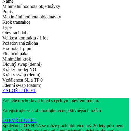
Name
Minimální hodnota objednávky
Popis
Maximální hodnota objednávky
Krok transakce
Type
Otevírací doba
Velikost kontraktu / 1 lot
Požadovaná záloha
Hodnota 1 pipu
Finanční páka
Minimální krok
Dlouhý swap (denní)
Krátký prodej
NO
Krátký swap (denní)
Vzdálenost SL a TP
0
3denní swap (datum)
ZALOŽIT ÚČET
Začněte obchodovat hned s rychlým otevřením účtu.
Zaregistrujte se a obchodujte na nejaktivnějších trzích
OTEVŘÍT ÚČET
Společnost OANDA se může pochlubit více než 20 lety působení
na trzích, špičkovými analytickými nástroji a tisíci spokojených