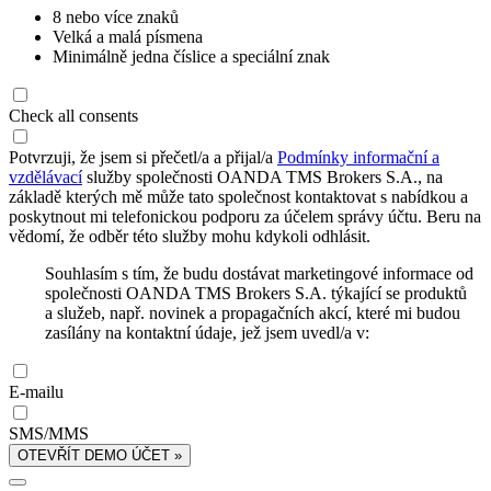
8 nebo více znaků
Velká a malá písmena
Minimálně jedna číslice a speciální znak
Check all consents
Potvrzuji, že jsem si přečetl/a a přijal/a
Podmínky informační a
vzdělávací
služby společnosti OANDA TMS Brokers S.A., na
základě kterých mě může tato společnost kontaktovat s nabídkou a
poskytnout mi telefonickou podporu za účelem správy účtu. Beru na
vědomí, že odběr této služby mohu kdykoli odhlásit.
Souhlasím s tím, že budu dostávat marketingové informace od
společnosti OANDA TMS Brokers S.A. týkající se produktů
a služeb, např. novinek a propagačních akcí, které mi budou
zasílány na kontaktní údaje, jež jsem uvedl/a v:
E-mailu
SMS/MMS
OTEVŘÍT DEMO ÚČET »