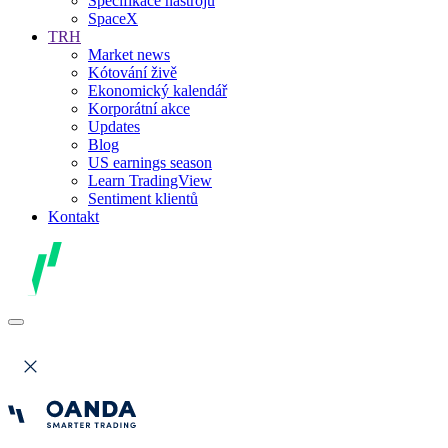
Specifikace nástrojů
SpaceX
TRH
Market news
Kótování živě
Ekonomický kalendář
Korporátní akce
Updates
Blog
US earnings season
Learn TradingView
Sentiment klientů
Kontakt