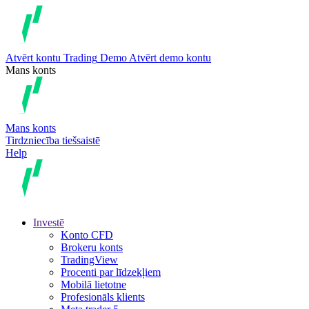
Atvērt kontu
Trading
Demo
Atvērt demo kontu
Mans konts
Mans konts
Tirdzniecība tiešsaistē
Help
Investē
Konto CFD
Brokeru konts
TradingView
Procenti par līdzekļiem
Mobilā lietotne
Profesionāls klients