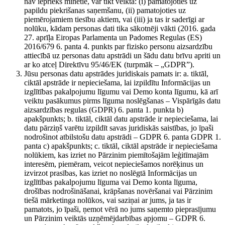
nav iepriekš minētie, var tikt veikta: (i) pamatojoties uz
papildu piekrišanas saņemšanu, (ii) pamatojoties uz
piemērojamiem tiesību aktiem, vai (iii) ja tas ir saderīgi ar
nolūku, kādam personas dati tika sākotnēji vākti (2016. gada
27. aprīļa Eiropas Parlamenta un Padomes Regulas (ES)
2016/679 6. panta 4. punkts par fizisko personu aizsardzību
attiecībā uz personas datu apstrādi un šādu datu brīvu apriti un
ar ko atceļ Direktīvu 95/46/EK (turpmāk – „GDPR”).
Jūsu personas datu apstrādes juridiskais pamats ir: a. tiktāl,
ciktāl apstrāde ir nepieciešama, lai izpildītu Informācijas un
izglītības pakalpojumu līgumu vai Demo konta līgumu, kā arī
veiktu pasākumus pirms līguma noslēgšanas – Vispārīgās datu
aizsardzības regulas (GDPR) 6. panta 1. punkta b)
apakšpunkts; b. tiktāl, ciktāl datu apstrāde ir nepieciešama, lai
datu pārziņš varētu izpildīt savas juridiskās saistības, jo īpaši
nodrošinot atbilstošu datu apstrādi – GDPR 6. panta GDPR 1.
panta c) apakšpunkts; c. tiktāl, ciktāl apstrāde ir nepieciešama
nolūkiem, kas izriet no Pārzinim piemītošajām leģitīmajām
interesēm, piemēram, veicot nepieciešamos norēķinus un
izvirzot prasības, kas izriet no noslēgtā Informācijas un
izglītības pakalpojumu līguma vai Demo konta līguma,
drošības nodrošināšanai, krāpšanas novēršanai vai Pārzinim
tiešā mārketinga nolūkos, vai saziņai ar jums, ja tas ir
pamatots, jo īpaši, ņemot vērā no jums saņemto pieprasījumu
un Pārzinim veiktās uzņēmējdarbības apjomu – GDPR 6.