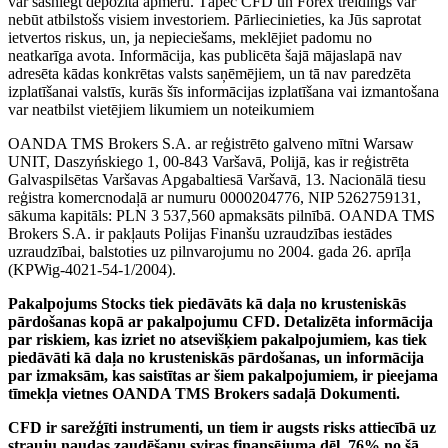
var sasniegt depozīta apmēru. Tāpēc CFD un Forex treidings var
nebūt atbilstošs visiem investoriem. Pārliecinieties, ka Jūs saprotat
ietvertos riskus, un, ja nepieciešams, meklējiet padomu no
neatkarīga avota. Informācija, kas publicēta šajā mājaslapā nav
adresēta kādas konkrētas valsts saņēmējiem, un tā nav paredzēta
izplatīšanai valstīs, kurās šīs informācijas izplatīšana vai izmantošana
var neatbilst vietējiem likumiem un noteikumiem
OANDA TMS Brokers S.A. ar reģistrēto galveno mītni Warsaw
UNIT, Daszyńskiego 1, 00-843 Varšavā, Polijā, kas ir reģistrēta
Galvaspilsētas Varšavas Apgabaltiesā Varšavā, 13. Nacionālā tiesu
reģistra komercnodaļā ar numuru 0000204776, NIP 5262759131,
sākuma kapitāls: PLN 3 537,560 apmaksāts pilnībā. OANDA TMS
Brokers S.A. ir pakļauts Polijas Finanšu uzraudzības iestādes
uzraudzībai, balstoties uz pilnvarojumu no 2004. gada 26. aprīļa
(KPWig-4021-54-1/2004).
Pakalpojums Stocks tiek piedāvāts kā daļa no krusteniskās
pārdošanas kopā ar pakalpojumu CFD. Detalizēta informācija
par riskiem, kas izriet no atsevišķiem pakalpojumiem, kas tiek
piedāvāti kā daļa no krusteniskās pārdošanas, un informācija
par izmaksām, kas saistītas ar šiem pakalpojumiem, ir pieejama
tīmekļa vietnes OANDA TMS Brokers sadaļā Dokumenti.
CFD ir sarežģīti instrumenti, un tiem ir augsts risks attiecībā uz
strauju naudas zaudēšanu sviras finansējuma dēļ. 76% no šā