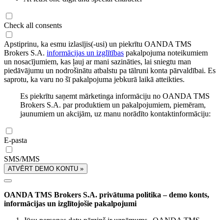
Check all consents
Apstiprinu, ka esmu izlasījis(-usi) un piekrītu OANDA TMS
Brokers S.A.
informācijas un izglītības
pakalpojuma noteikumiem
un nosacījumiem, kas ļauj ar mani sazināties, lai sniegtu man
piedāvājumu un nodrošinātu atbalstu pa tālruni konta pārvaldībai. Es
saprotu, ka varu no šī pakalpojuma jebkurā laikā atteikties.
Es piekrītu saņemt mārketinga informāciju no OANDA TMS
Brokers S.A. par produktiem un pakalpojumiem, piemēram,
jaunumiem un akcijām, uz manu norādīto kontaktinformāciju:
E-pasta
SMS/MMS
ATVĒRT DEMO KONTU »
OANDA TMS Brokers S.A. privātuma politika – demo konts,
informācijas un izglītojošie pakalpojumi