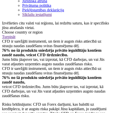
Juridiska atruna
Privātuma politika
Piekļūstamības deklarācija
Sīkfailu iestatījumi
Izvēlieties citu valsti vai reģionu, lai redzētu saturu, kas ir specifisks
jūsu atrašanās vietai.
Choose country or region
Turpināt
CFD ir sarežģīti instrumenti, un tiem ir augsts risks attiecībā uz
strauju naudas zaudēšanu sviras finansējuma dēļ.
76% no šā produktu sniedzēja privāto ieguldītāju kontiem
zaudē naudu, veicot CFD tirdzniecību.
Jums būtu jāapsver tas, vai izprotat, kā CFD darbojas, un vai Jūs
varat atļauties uzņemties augsto naudas zaudēšanas risku.
CFD ir sarežģīti instrumenti, un tiem ir augsts risks attiecībā uz
strauju naudas zaudēšanu sviras finansējuma dēļ.
76% no šā produktu sniedzēja privāto ieguldītāju kontiem
zaudē naudu,
veicot CFD tirdzniecību. Jums būtu jāapsver tas, vai izprotat, kā
CFD darbojas, un vai Jūs varat atļauties uzņemties augsto naudas
zaudēšanas risku.
Risku brīdinājums: CFD un Forex darījumi, kas balstīti uz
kredītplecu, ir ar augstu riska pakāpi Jūsu kapitālam, jo zaudējumi