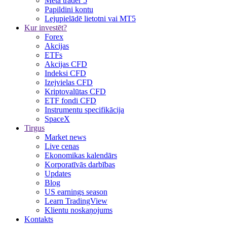
Meta trader 5
Papildini kontu
Lejupielādē lietotni vai MT5
Kur investēt?
Forex
Akcijas
ETFs
Akcijas CFD
Indeksi CFD
Izejvielas CFD
Kriptovalūtas CFD
ETF fondi CFD
Instrumentu specifikācija
SpaceX
Tirgus
Market news
Live cenas
Ekonomikas kalendārs
Korporatīvās darbības
Updates
Blog
US earnings season
Learn TradingView
Klientu noskaņojums
Kontakts