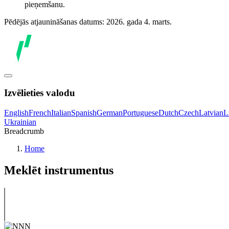
pieņemšanu.
Pēdējās atjaunināšanas datums: 2026. gada 4. marts.
Izvēlieties valodu
English
French
Italian
Spanish
German
Portuguese
Dutch
Czech
Latvian
L
Ukrainian
Breadcrumb
Home
Meklēt instrumentus