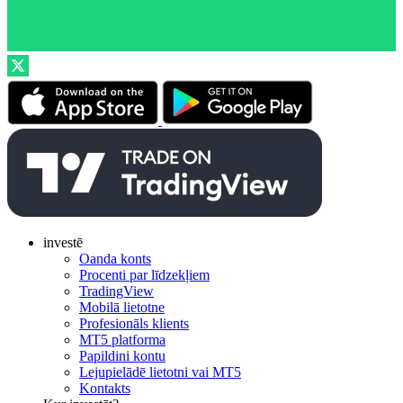
investē
Oanda konts
Procenti par līdzekļiem
TradingView
Mobilā lietotne
Profesionāls klients
MT5 platforma
Papildini kontu
Lejupielādē lietotni vai MT5
Kontakts