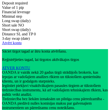
Deposit required
Value of 1 pip
Financial leverage
Minimal step
Long swap (daily)
Short sale
NO
Short swap (daily)
Distance SL and TP
0
3-day swap (date)
Atvērt kontu
Sāciet tirgot tagad ar ātru konta atvēršanu.
Reģistrējieties tagad, lai tirgotos aktīvākajos tirgos
ATVER KONTU
OANDA ir vairāk nekā 20 gadus tirgū strādājošs brokeris, kas
lepojas ar vadošajiem analīzes rīkiem un tūkstošiem apmierinātu
klientu, un ir godalgots starpnieks.
Iegūstiet piekļuvi visaktīvākajiem pasaules tirgiem ar tūkstošiem
tirdzniecības instrumentu, kā arī vadošajiem tehniskajiem rīkiem, kas
palīdz veikt analīzi.
Tirdzniecība bez liekām izmaksām un pilnīga cenu pārredzamība -
OANDA piedāvā nulles komisijas maksu par galvenajiem
instrumentiem un pārredzamu cenu noteikšanu.