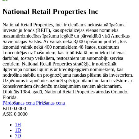
National Retail Properties Inc
National Retail Properties, Inc. ir cienījams nekustamā īpašuma
investīciju fonds (REIT), kas specializējas vienas nomnieka
mazumtirdzniecības īpašumu iegādē un pārvaldībā visā Amerikas
Savienotajās Valstīs. Ar vairāk nekā 3,000 īpašumu portfeli, kas
iznomāti vairāk nekā 400 nomniekiem 48 štatos, uzņēmums
koncentrējas uz īpašumiem, kas ir būtiski tā nomnieku ikdienas
darbībai, tostarp veikaliem, restorāniem un automobiļu servisa
centriem. National Retail Properties stratēģija ir nodrošināt
ilgtermiņa nomas līgumus ar kredītspējīgiem nomniekiem, kas
nodrošina stabilu un prognozējamu naudas plūsmu tās investoriem.
Uzņēmums ir apņēmies uzturēt spēcīgu bilanci un tam ir vēsture ar
konsekventiem dividenžu maksājumiem saviem akcionāriem.
Dibināts 1984. gadā, National Retail Properties atrodas Orlando,
Floridā.
Pārdošanas cena
Pirkšanas cena
BID
0.0000
ASK
0.0000
1H
1D
7D