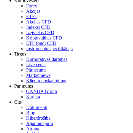
Kur investēt?
Forex
Akcijas
ETFs
Akcijas CFD
Indeksi CFD
Izejvielas CFD
Kriptovalūtas CFD
ETF fondi CFD
Instrumentu specifikācija
Tirgus
Korporatīvās darbības
Live cenas
Pārnesumi
Market news
Klientu noskaņojums
Par mums
OANDA Group
Karjera
Cits
Dokumenti
Blog
Kiberdrošība
Atjauninājumi
Atruna