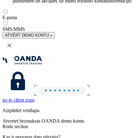
jaunumiem un akcijām, uz manu norādīto kontaktinformāciju:
E-pasta
SMS/MMS
ATVĒRT DEMO KONTU »
go to client zone
Aizpildiet veidlapu
Atveriet bezmaksas OANDA demo kontu
Rodo section
Kas ir personas datu pārzinis?