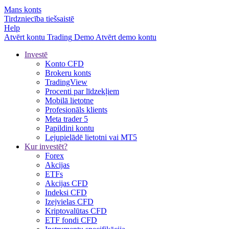
Mans konts
Tirdzniecība tiešsaistē
Help
Atvērt kontu
Trading
Demo
Atvērt demo kontu
Investē
Konto CFD
Brokeru konts
TradingView
Procenti par līdzekļiem
Mobilā lietotne
Profesionāls klients
Meta trader 5
Papildini kontu
Lejupielādē lietotni vai MT5
Kur investēt?
Forex
Akcijas
ETFs
Akcijas CFD
Indeksi CFD
Izejvielas CFD
Kriptovalūtas CFD
ETF fondi CFD