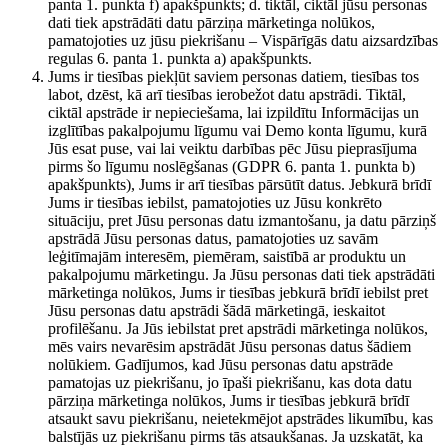
panta 1. punkta f) apakšpunkts; d. tiktāl, ciktāl jūsu personas
dati tiek apstrādāti datu pārziņa mārketinga nolūkos,
pamatojoties uz jūsu piekrišanu – Vispārīgās datu aizsardzības
regulas 6. panta 1. punkta a) apakšpunkts.
Jums ir tiesības piekļūt saviem personas datiem, tiesības tos
labot, dzēst, kā arī tiesības ierobežot datu apstrādi. Tiktāl,
ciktāl apstrāde ir nepieciešama, lai izpildītu Informācijas un
izglītības pakalpojumu līgumu vai Demo konta līgumu, kurā
Jūs esat puse, vai lai veiktu darbības pēc Jūsu pieprasījuma
pirms šo līgumu noslēgšanas (GDPR 6. panta 1. punkta b)
apakšpunkts), Jums ir arī tiesības pārsūtīt datus. Jebkurā brīdī
Jums ir tiesības iebilst, pamatojoties uz Jūsu konkrēto
situāciju, pret Jūsu personas datu izmantošanu, ja datu pārziņš
apstrādā Jūsu personas datus, pamatojoties uz savām
leģitīmajām interesēm, piemēram, saistībā ar produktu un
pakalpojumu mārketingu. Ja Jūsu personas dati tiek apstrādāti
mārketinga nolūkos, Jums ir tiesības jebkurā brīdī iebilst pret
Jūsu personas datu apstrādi šādā mārketingā, ieskaitot
profilēšanu. Ja Jūs iebilstat pret apstrādi mārketinga nolūkos,
mēs vairs nevarēsim apstrādāt Jūsu personas datus šādiem
nolūkiem. Gadījumos, kad Jūsu personas datu apstrāde
pamatojas uz piekrišanu, jo īpaši piekrišanu, kas dota datu
pārziņa mārketinga nolūkos, Jums ir tiesības jebkurā brīdī
atsaukt savu piekrišanu, neietekmējot apstrādes likumību, kas
balstījās uz piekrišanu pirms tās atsaukšanas. Ja uzskatāt, ka