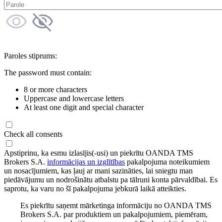
Paroles stiprums:
The password must contain:
8 or more characters
Uppercase and lowercase letters
At least one digit and special character
Check all consents
Apstiprinu, ka esmu izlasījis(-usi) un piekrītu OANDA TMS
Brokers S.A.
informācijas un izglītības
pakalpojuma noteikumiem
un nosacījumiem, kas ļauj ar mani sazināties, lai sniegtu man
piedāvājumu un nodrošinātu atbalstu pa tālruni konta pārvaldībai. Es
saprotu, ka varu no šī pakalpojuma jebkurā laikā atteikties.
Es piekrītu saņemt mārketinga informāciju no OANDA TMS
Brokers S.A. par produktiem un pakalpojumiem, piemēram,