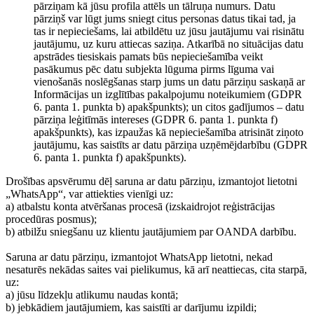
pārziņam kā jūsu profila attēls un tālruņa numurs. Datu
pārziņš var lūgt jums sniegt citus personas datus tikai tad, ja
tas ir nepieciešams, lai atbildētu uz jūsu jautājumu vai risinātu
jautājumu, uz kuru attiecas saziņa. Atkarībā no situācijas datu
apstrādes tiesiskais pamats būs nepieciešamība veikt
pasākumus pēc datu subjekta lūguma pirms līguma vai
vienošanās noslēgšanas starp jums un datu pārziņu saskaņā ar
Informācijas un izglītības pakalpojumu noteikumiem (GDPR
6. panta 1. punkta b) apakšpunkts); un citos gadījumos – datu
pārziņa leģitīmās intereses (GDPR 6. panta 1. punkta f)
apakšpunkts), kas izpaužas kā nepieciešamība atrisināt ziņoto
jautājumu, kas saistīts ar datu pārziņa uzņēmējdarbību (GDPR
6. panta 1. punkta f) apakšpunkts).
Drošības apsvērumu dēļ saruna ar datu pārziņu, izmantojot lietotni
„WhatsApp“, var attiekties vienīgi uz:
a) atbalstu konta atvēršanas procesā (izskaidrojot reģistrācijas
procedūras posmus);
b) atbilžu sniegšanu uz klientu jautājumiem par OANDA darbību.
Saruna ar datu pārziņu, izmantojot WhatsApp lietotni, nekad
nesaturēs nekādas saites vai pielikumus, kā arī neattiecas, cita starpā,
uz:
a) jūsu līdzekļu atlikumu naudas kontā;
b) jebkādiem jautājumiem, kas saistīti ar darījumu izpildi;