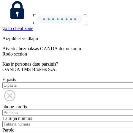
go to client zone
Aizpildiet veidlapu
Atveriet bezmaksas OANDA demo kontu
Rodo section
Kas ir personas datu pārzinis?
OANDA TMS Brokers S.A.
E-pasts
phone_prefix
Tālruņa numurs
Parole