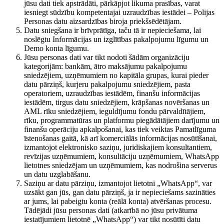
jūsu dati tiek apstrādāti, pārkāpjot likuma prasības, varat
iesniegt sūdzību kompetentajai uzraudzības iestādei – Polijas
Personas datu aizsardzības biroja priekšsēdētājam.
Datu sniegšana ir brīvprātīga, taču tā ir nepieciešama, lai
noslēgtu Informācijas un izglītības pakalpojumu līgumu un
Demo konta līgumu.
Jūsu personas dati var tikt nodoti šādām organizāciju
kategorijām: bankām, ātro maksājumu pakalpojumu
sniedzējiem, uzņēmumiem no kapitāla grupas, kurai pieder
datu pārziņš, kurjeru pakalpojumu sniedzējiem, pasta
operatoriem, uzraudzības iestādēm, finanšu informācijas
iestādēm, tirgus datu sniedzējiem, krāpšanas novēršanas un
AML rīku sniedzējiem, ieguldījumu fondu pārvaldītājiem,
rīku, programmatūras un platformu piegādātājiem darījumu un
finanšu operāciju apkalpošanai, kas tiek veiktas Pamatlīguma
īstenošanas gaitā, kā arī komerciālās informācijas nosūtīšanai,
izmantojot elektronisko saziņu, juridiskajiem konsultantiem,
revīzijas uzņēmumiem, konsultāciju uzņēmumiem, WhatsApp
lietotnes sniedzējam un uzņēmumiem, kas nodrošina serverus
un datu uzglabāšanu.
Saziņu ar datu pārziņu, izmantojot lietotni „WhatsApp“, var
uzsākt gan jūs, gan datu pārziņš, ja ir nepieciešams sazināties
ar jums, lai pabeigtu konta (reālā konta) atvēršanas procesu.
Tādējādi jūsu personas dati (atkarībā no jūsu privātuma
iestatījumiem lietotnē „WhatsApp“) var tikt nosūtīti datu