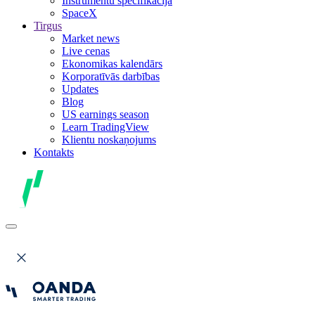
Instrumentu specifikācija
SpaceX
Tirgus
Market news
Live cenas
Ekonomikas kalendārs
Korporatīvās darbības
Updates
Blog
US earnings season
Learn TradingView
Klientu noskaņojums
Kontakts