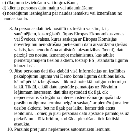
c) rīkojumu izvietošanu vai to grozīšanu;
d) klienta personas datu maiņu vai atjaunināšanu;
e) norādījumu iesniegšanu par naudas iemaksu vai izņemšanu no
naudas konta.
Ja personas dati tiek nosūtīti uz trešām valstīm, t. i.,
saņēmējiem, kas reģistrēti ārpus Eiropas Ekonomikas zonas
vai Šveices, valstīs, kuras saskaņā ar Eiropas Komisijas
novērtējumu nenodrošina pietiekamu datu aizsardzību (trešās
valstis, kas nenodrošina atbilstošu aizsardzības līmeni), datu
pārziņš tos nosūta, izmantojot mehānismus, kas atbilst
piemērojamajiem tiesību aktiem, tostarp ES „standarta līguma
klauzulas“.
Jūsu personas dati tiks glabāti visā Informācijas un izglītības
pakalpojumu līguma vai Demo konta līguma darbības laikā,
kā arī pēc tā izbeigšanas – likumā noteiktā noilguma termiņa
laikā. Tiktāl, ciktāl datu apstrāde pamatojas uz Pārzinim
leģitīmām interesēm, dati tiks apstrādāti tik ilgi, cik
nepieciešams šo leģitīmo interešu īstenošanai (jo īpaši līdz
prasību noilguma termiņa beigām saskaņā ar piemērojamajiem
tiesību aktiem), bet ne ilgāk par laiku, kamēr tiek atzīts
iebildums. Tomēr, ja jūsu personas datu apstrāde pamatojas uz
piekrišanu – līdz brīdim, kad šāda piekrišana tiek faktiski
atsaukta.
Pārzinis pret jums nepiemēros automatizētu lēmumu