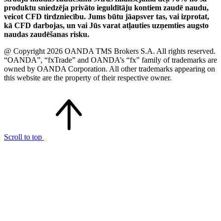
produktu sniedzēja privāto ieguldītāju kontiem zaudē naudu,
veicot CFD tirdzniecību. Jums būtu jāapsver tas, vai izprotat,
kā CFD darbojas, un vai Jūs varat atļauties uzņemties augsto
naudas zaudēšanas risku.
@ Copyright 2026 OANDA TMS Brokers S.A. All rights reserved.
“OANDA”, “fxTrade” and OANDA’s “fx” family of trademarks are
owned by OANDA Corporation. All other trademarks appearing on
this website are the property of their respective owner.
Scroll to top