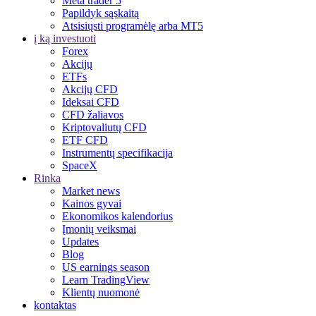
Meta trader 5
Papildyk sąskaitą
Atsisiųsti programėlę arba MT5
į ką investuoti
Forex
Akcijų
ETFs
Akcijų CFD
Ideksai CFD
CFD žaliavos
Kriptovaliutų CFD
ETF CFD
Instrumentų specifikacija
SpaceX
Rinka
Market news
Kainos gyvai
Ekonomikos kalendorius
Įmonių veiksmai
Updates
Blog
US earnings season
Learn TradingView
Klientų nuomonė
kontaktas