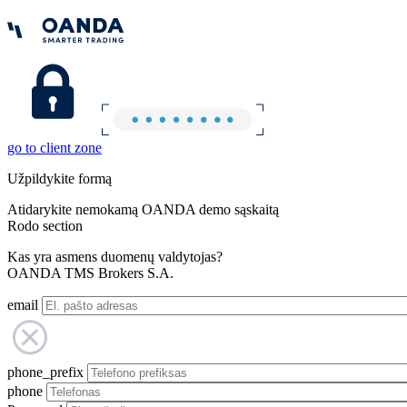
go to client zone
Užpildykite formą
Atidarykite nemokamą OANDA demo sąskaitą
Rodo section
Kas yra asmens duomenų valdytojas?
OANDA TMS Brokers S.A.
email
phone_prefix
phone