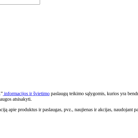
.”
informacijos ir švietimo
paslaugų teikimo sąlygomis, kurios yra bendr
augos atsisakyti.
apie produktus ir paslaugas, pvz., naujienas ir akcijas, naudojant pa