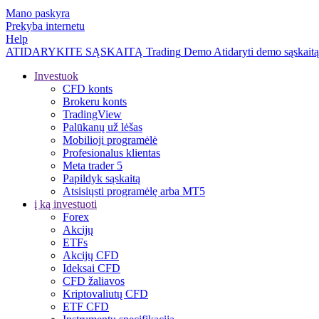
Mano paskyra
Prekyba internetu
Help
ATIDARYKITE SĄSKAITĄ
Trading
Demo
Atidaryti demo sąskaitą
Investuok
CFD konts
Brokeru konts
TradingView
Palūkanų už lėšas
Mobilioji programėlė
Profesionalus klientas
Meta trader 5
Papildyk sąskaitą
Atsisiųsti programėlę arba MT5
į ką investuoti
Forex
Akcijų
ETFs
Akcijų CFD
Ideksai CFD
CFD žaliavos
Kriptovaliutų CFD
ETF CFD