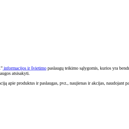
.”
informacijos ir švietimo
paslaugų teikimo sąlygomis, kurios yra bendr
augos atsisakyti.
apie produktus ir paslaugas, pvz., naujienas ir akcijas, naudojant pa