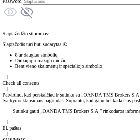
Password
Slaptažodžio stiprumas:
Slaptažodis turi būti sudarytas iš:
8 ar daugiau simbolių
Didžiųjų ir mažųjų raidžių
Bent vieno skaitmenų ir specialiojo simbolio
Check all consents
Patvirtinu, kad perskaičiau ir sutinku su „OANDA TMS Brokers S.A
tvarkymo klausimais pagrindas. Suprantu, kad galiu bet kada šios pasl
Sutinku gauti „OANDA TMS Brokers S.A.” rinkodaros informaciją 
El. paštas
SMS/MMS