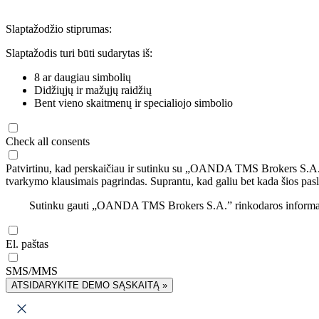
Slaptažodžio stiprumas:
Slaptažodis turi būti sudarytas iš:
8 ar daugiau simbolių
Didžiųjų ir mažųjų raidžių
Bent vieno skaitmenų ir specialiojo simbolio
Check all consents
Patvirtinu, kad perskaičiau ir sutinku su „OANDA TMS Brokers S.A
tvarkymo klausimais pagrindas. Suprantu, kad galiu bet kada šios pasl
Sutinku gauti „OANDA TMS Brokers S.A.” rinkodaros informaciją 
El. paštas
SMS/MMS
ATSIDARYKITE DEMO SĄSKAITĄ »