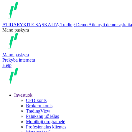
ATIDARYKITE SĄSKAITĄ
Trading
Demo
Atidaryti demo sąskaitą
Mano paskyra
Mano paskyra
Prekyba internetu
Help
Investuok
CFD konts
Brokeru konts
TradingView
Palūkanų už lėšas
Mobilioji programėlė
Profesionalus klientas