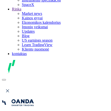
Instrumentų specifikacija
SpaceX
Rinka
Market news
Kainos gyvai
Ekonomikos kalendorius
Įmonių veiksmai
Updates
Blog
US earnings season
Learn TradingView
Klientų nuomonė
kontaktas