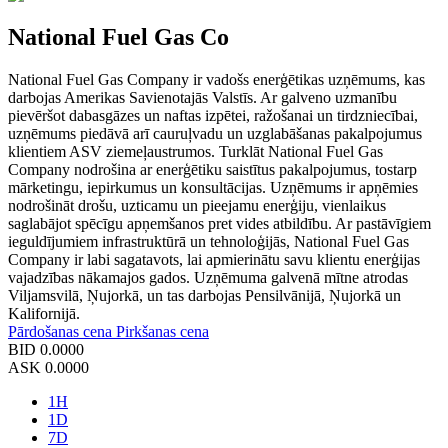
National Fuel Gas Co
National Fuel Gas Company ir vadošs enerģētikas uzņēmums, kas
darbojas Amerikas Savienotajās Valstīs. Ar galveno uzmanību
pievēršot dabasgāzes un naftas izpētei, ražošanai un tirdzniecībai,
uzņēmums piedāvā arī cauruļvadu un uzglabāšanas pakalpojumus
klientiem ASV ziemeļaustrumos. Turklāt National Fuel Gas
Company nodrošina ar enerģētiku saistītus pakalpojumus, tostarp
mārketingu, iepirkumus un konsultācijas. Uzņēmums ir apņēmies
nodrošināt drošu, uzticamu un pieejamu enerģiju, vienlaikus
saglabājot spēcīgu apņemšanos pret vides atbildību. Ar pastāvīgiem
ieguldījumiem infrastruktūrā un tehnoloģijās, National Fuel Gas
Company ir labi sagatavots, lai apmierinātu savu klientu enerģijas
vajadzības nākamajos gados. Uzņēmuma galvenā mītne atrodas
Viljamsvilā, Ņujorkā, un tas darbojas Pensilvānijā, Ņujorkā un
Kalifornijā.
Pārdošanas cena
Pirkšanas cena
BID
0.0000
ASK
0.0000
1H
1D
7D