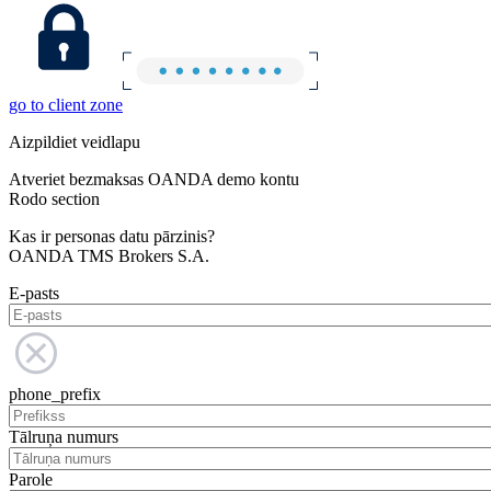
go to client zone
Aizpildiet veidlapu
Atveriet bezmaksas OANDA demo kontu
Rodo section
Kas ir personas datu pārzinis?
OANDA TMS Brokers S.A.
E-pasts
phone_prefix
Tālruņa numurs
Parole