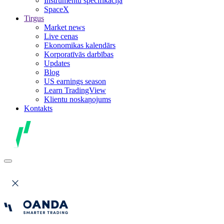
Instrumentu specifikācija
SpaceX
Tirgus
Market news
Live cenas
Ekonomikas kalendārs
Korporatīvās darbības
Updates
Blog
US earnings season
Learn TradingView
Klientu noskaņojums
Kontakts