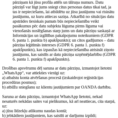
pārziņam kā jūsu profila attēls un tālruņa numurs. Datu
pārziņš var lūgt jums sniegt citus personas datus tikai tad, ja
tas ir nepieciešams, lai atbildētu uz jūsu jautājumu vai risinātu
jautājumu, uz kuru attiecas saziņa. Atkarībā no situācijas datu
apstrādes tiesiskais pamats būs nepieciešamība veikt
pasākumus pēc datu subjekta lūguma pirms līguma vai
vienošanās noslēgšanas starp jums un datu pārziņu saskaņā ar
Informācijas un izglītības pakalpojumu noteikumiem (GDPR
6. panta 1. punkta b) apakšpunkts); un citos gadījumos – datu
pārziņa leģitīmās intereses (GDPR 6. panta 1. punkta f)
apakšpunkts), kas izpaužas kā nepieciešamība atrisināt ziņoto
jautājumu, kas saistīts ar datu pārziņa uzņēmējdarbību (GDPR
6. panta 1. punkta f) apakšpunkts).
Drošības apsvērumu dēļ saruna ar datu pārziņu, izmantojot lietotni
„WhatsApp“, var attiekties vienīgi uz:
a) atbalstu konta atvēršanas procesā (izskaidrojot reģistrācijas
procedūras posmus);
b) atbilžu sniegšanu uz klientu jautājumiem par OANDA darbību.
Saruna ar datu pārziņu, izmantojot WhatsApp lietotni, nekad
nesaturēs nekādas saites vai pielikumus, kā arī neattiecas, cita starpā,
uz:
a) jūsu līdzekļu atlikumu naudas kontā;
b) jebkādiem jautājumiem, kas saistīti ar darījumu izpildi;