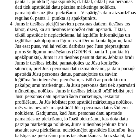
panta 1. punkta f) apakšpunkts; d. tiktāl, ciktāl jūsu personas
dati tiek apstrādāti datu pārziņa mārketinga nolūkos,
pamatojoties uz jūsu piekrišanu – Vispārīgās datu aizsardzības
regulas 6. panta 1. punkta a) apakšpunkts.
Jums ir tiesības piekļūt saviem personas datiem, tiesības tos
labot, dzēst, kā arī tiesības ierobežot datu apstrādi. Tiktāl,
ciktāl apstrāde ir nepieciešama, lai izpildītu Informācijas un
izglītības pakalpojumu līgumu vai Demo konta līgumu, kurā
Jūs esat puse, vai lai veiktu darbības pēc Jūsu pieprasījuma
pirms šo līgumu noslēgšanas (GDPR 6. panta 1. punkta b)
apakšpunkts), Jums ir arī tiesības pārsūtīt datus. Jebkurā brīdī
Jums ir tiesības iebilst, pamatojoties uz Jūsu konkrēto
situāciju, pret Jūsu personas datu izmantošanu, ja datu pārziņš
apstrādā Jūsu personas datus, pamatojoties uz savām
leģitīmajām interesēm, piemēram, saistībā ar produktu un
pakalpojumu mārketingu. Ja Jūsu personas dati tiek apstrādāti
mārketinga nolūkos, Jums ir tiesības jebkurā brīdī iebilst pret
Jūsu personas datu apstrādi šādā mārketingā, ieskaitot
profilēšanu. Ja Jūs iebilstat pret apstrādi mārketinga nolūkos,
mēs vairs nevarēsim apstrādāt Jūsu personas datus šādiem
nolūkiem. Gadījumos, kad Jūsu personas datu apstrāde
pamatojas uz piekrišanu, jo īpaši piekrišanu, kas dota datu
pārziņa mārketinga nolūkos, Jums ir tiesības jebkurā brīdī
atsaukt savu piekrišanu, neietekmējot apstrādes likumību, kas
balstījās uz piekrišanu pirms tās atsaukšanas. Ja uzskatāt, ka