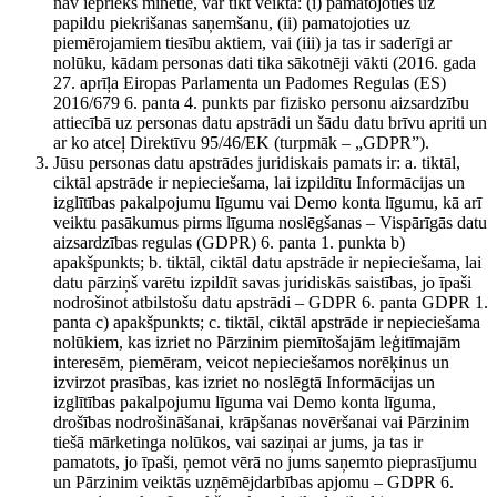
nav iepriekš minētie, var tikt veikta: (i) pamatojoties uz
papildu piekrišanas saņemšanu, (ii) pamatojoties uz
piemērojamiem tiesību aktiem, vai (iii) ja tas ir saderīgi ar
nolūku, kādam personas dati tika sākotnēji vākti (2016. gada
27. aprīļa Eiropas Parlamenta un Padomes Regulas (ES)
2016/679 6. panta 4. punkts par fizisko personu aizsardzību
attiecībā uz personas datu apstrādi un šādu datu brīvu apriti un
ar ko atceļ Direktīvu 95/46/EK (turpmāk – „GDPR”).
Jūsu personas datu apstrādes juridiskais pamats ir: a. tiktāl,
ciktāl apstrāde ir nepieciešama, lai izpildītu Informācijas un
izglītības pakalpojumu līgumu vai Demo konta līgumu, kā arī
veiktu pasākumus pirms līguma noslēgšanas – Vispārīgās datu
aizsardzības regulas (GDPR) 6. panta 1. punkta b)
apakšpunkts; b. tiktāl, ciktāl datu apstrāde ir nepieciešama, lai
datu pārziņš varētu izpildīt savas juridiskās saistības, jo īpaši
nodrošinot atbilstošu datu apstrādi – GDPR 6. panta GDPR 1.
panta c) apakšpunkts; c. tiktāl, ciktāl apstrāde ir nepieciešama
nolūkiem, kas izriet no Pārzinim piemītošajām leģitīmajām
interesēm, piemēram, veicot nepieciešamos norēķinus un
izvirzot prasības, kas izriet no noslēgtā Informācijas un
izglītības pakalpojumu līguma vai Demo konta līguma,
drošības nodrošināšanai, krāpšanas novēršanai vai Pārzinim
tiešā mārketinga nolūkos, vai saziņai ar jums, ja tas ir
pamatots, jo īpaši, ņemot vērā no jums saņemto pieprasījumu
un Pārzinim veiktās uzņēmējdarbības apjomu – GDPR 6.