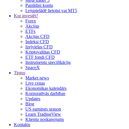
Meta trader 5
Papildini kontu
Lejupielādē lietotni vai MT5
Kur investēt?
Forex
Akcijas
ETFs
Akcijas CFD
Indeksi CFD
Izejvielas CFD
Kriptovalūtas CFD
ETF fondi CFD
Instrumentu specifikācija
SpaceX
Tirgus
Market news
Live cenas
Ekonomikas kalendārs
Korporatīvās darbības
Updates
Blog
US earnings season
Learn TradingView
Klientu noskaņojums
Kontakts