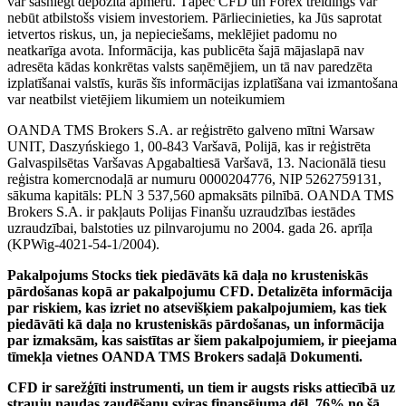
var sasniegt depozīta apmēru. Tāpēc CFD un Forex treidings var
nebūt atbilstošs visiem investoriem. Pārliecinieties, ka Jūs saprotat
ietvertos riskus, un, ja nepieciešams, meklējiet padomu no
neatkarīga avota. Informācija, kas publicēta šajā mājaslapā nav
adresēta kādas konkrētas valsts saņēmējiem, un tā nav paredzēta
izplatīšanai valstīs, kurās šīs informācijas izplatīšana vai izmantošana
var neatbilst vietējiem likumiem un noteikumiem
OANDA TMS Brokers S.A. ar reģistrēto galveno mītni Warsaw
UNIT, Daszyńskiego 1, 00-843 Varšavā, Polijā, kas ir reģistrēta
Galvaspilsētas Varšavas Apgabaltiesā Varšavā, 13. Nacionālā tiesu
reģistra komercnodaļā ar numuru 0000204776, NIP 5262759131,
sākuma kapitāls: PLN 3 537,560 apmaksāts pilnībā. OANDA TMS
Brokers S.A. ir pakļauts Polijas Finanšu uzraudzības iestādes
uzraudzībai, balstoties uz pilnvarojumu no 2004. gada 26. aprīļa
(KPWig-4021-54-1/2004).
Pakalpojums Stocks tiek piedāvāts kā daļa no krusteniskās
pārdošanas kopā ar pakalpojumu CFD. Detalizēta informācija
par riskiem, kas izriet no atsevišķiem pakalpojumiem, kas tiek
piedāvāti kā daļa no krusteniskās pārdošanas, un informācija
par izmaksām, kas saistītas ar šiem pakalpojumiem, ir pieejama
tīmekļa vietnes OANDA TMS Brokers sadaļā Dokumenti.
CFD ir sarežģīti instrumenti, un tiem ir augsts risks attiecībā uz
strauju naudas zaudēšanu sviras finansējuma dēļ. 76% no šā