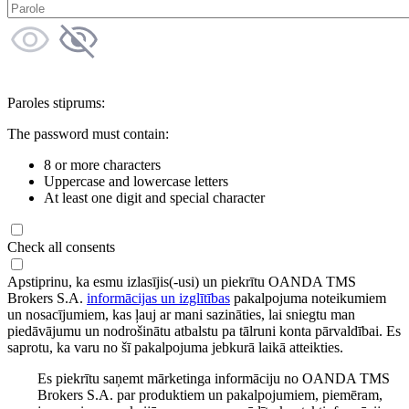
Paroles stiprums:
The password must contain:
8 or more characters
Uppercase and lowercase letters
At least one digit and special character
Check all consents
Apstiprinu, ka esmu izlasījis(-usi) un piekrītu OANDA TMS
Brokers S.A.
informācijas un izglītības
pakalpojuma noteikumiem
un nosacījumiem, kas ļauj ar mani sazināties, lai sniegtu man
piedāvājumu un nodrošinātu atbalstu pa tālruni konta pārvaldībai. Es
saprotu, ka varu no šī pakalpojuma jebkurā laikā atteikties.
Es piekrītu saņemt mārketinga informāciju no OANDA TMS
Brokers S.A. par produktiem un pakalpojumiem, piemēram,