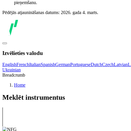
pieņemšanu.
Pēdējās atjaunināšanas datums: 2026. gada 4. marts.
Izvēlieties valodu
English
French
Italian
Spanish
German
Portuguese
Dutch
Czech
Latvian
L
Ukrainian
Breadcrumb
Home
Meklēt instrumentus