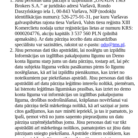
Jūsu personas datu pārziņš ir uzņēmums „OANDA TMS
Brokers S.A.” ar juridisko adresi Varšavā, Rondo
Daszyńskiego iela 1, 00-843 Varšava, NIP (nodokļu
identifikācijas numurs): 526-275-91-31, par kuru Varšavas
galvaspilsētas rajona tiesa Varšavā, Valsts tiesu reģistra XIII
Komerclietu nodaļa uztur reģistrācijas lietas ar numuru KRS:
0000204776, akciju kapitāls 3 537 560 PLN (pilnībā
apmaksāts). Ar datu pārziņa iecelto datu aizsardzības
speciālistu var sazināties, rakstot uz e-pastu:
odo@tms.pl
.
Jūsu personas dati tiks apstrādāti, lai noslēgtu un izpildītu
Informācijas un izglītības pakalpojumu līgumu un Demo
konta līgumu starp jums un datu pārziņu, tostarp arī, lai pēc
datu subjekta lūguma veiktu pasākumus pirms šo līgumu
noslēgšanas, kā arī lai izpildītu pienākumus, kas izriet no
noteikumiem par piekrišanas apstrādi. Jūsu personas dati tiks
apstrādāti arī datu pārziņa leģitīmo interešu nolūkā, piemēram,
lai īstenotu leģitīmas līgumiskas prasības, kas izriet no demo
konta līguma vai informācijas un izglītības pakalpojumu
līguma, drošības nodrošināšanai, krāpšanas novēršanai vai
datu pārziņa tiešā mārketinga nolūkā, kā arī saziņai ar jums
citos gadījumos, kas nav minēti iepriekš, ja tas ir pamatots, jo
īpaši, ņemot vērā no jums saņemto pieprasījumu un datu
pārziņa uzņēmējdarbības jomu. Jūsu personas dati var tikt
apstrādāti arī mārketinga nolūkos, pamatojoties uz jūsu datu
pārziņam sniegto piekrišanu. Apstrāde citiem nolūkiem, kas