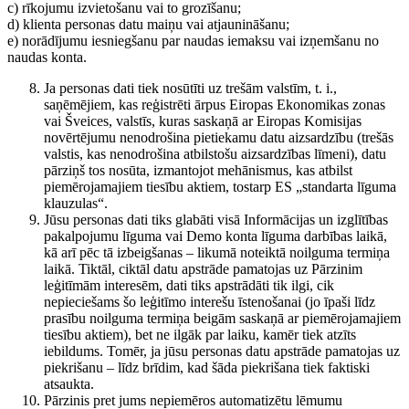
c) rīkojumu izvietošanu vai to grozīšanu;
d) klienta personas datu maiņu vai atjaunināšanu;
e) norādījumu iesniegšanu par naudas iemaksu vai izņemšanu no
naudas konta.
Ja personas dati tiek nosūtīti uz trešām valstīm, t. i.,
saņēmējiem, kas reģistrēti ārpus Eiropas Ekonomikas zonas
vai Šveices, valstīs, kuras saskaņā ar Eiropas Komisijas
novērtējumu nenodrošina pietiekamu datu aizsardzību (trešās
valstis, kas nenodrošina atbilstošu aizsardzības līmeni), datu
pārziņš tos nosūta, izmantojot mehānismus, kas atbilst
piemērojamajiem tiesību aktiem, tostarp ES „standarta līguma
klauzulas“.
Jūsu personas dati tiks glabāti visā Informācijas un izglītības
pakalpojumu līguma vai Demo konta līguma darbības laikā,
kā arī pēc tā izbeigšanas – likumā noteiktā noilguma termiņa
laikā. Tiktāl, ciktāl datu apstrāde pamatojas uz Pārzinim
leģitīmām interesēm, dati tiks apstrādāti tik ilgi, cik
nepieciešams šo leģitīmo interešu īstenošanai (jo īpaši līdz
prasību noilguma termiņa beigām saskaņā ar piemērojamajiem
tiesību aktiem), bet ne ilgāk par laiku, kamēr tiek atzīts
iebildums. Tomēr, ja jūsu personas datu apstrāde pamatojas uz
piekrišanu – līdz brīdim, kad šāda piekrišana tiek faktiski
atsaukta.
Pārzinis pret jums nepiemēros automatizētu lēmumu