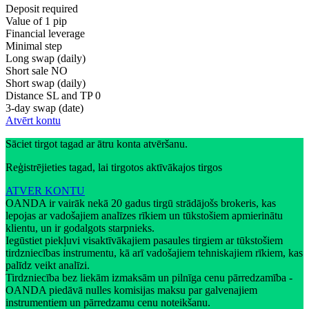
Deposit required
Value of 1 pip
Financial leverage
Minimal step
Long swap (daily)
Short sale
NO
Short swap (daily)
Distance SL and TP
0
3-day swap (date)
Atvērt kontu
Sāciet tirgot tagad ar ātru konta atvēršanu.
Reģistrējieties tagad, lai tirgotos aktīvākajos tirgos
ATVER KONTU
OANDA ir vairāk nekā 20 gadus tirgū strādājošs brokeris, kas
lepojas ar vadošajiem analīzes rīkiem un tūkstošiem apmierinātu
klientu, un ir godalgots starpnieks.
Iegūstiet piekļuvi visaktīvākajiem pasaules tirgiem ar tūkstošiem
tirdzniecības instrumentu, kā arī vadošajiem tehniskajiem rīkiem, kas
palīdz veikt analīzi.
Tirdzniecība bez liekām izmaksām un pilnīga cenu pārredzamība -
OANDA piedāvā nulles komisijas maksu par galvenajiem
instrumentiem un pārredzamu cenu noteikšanu.