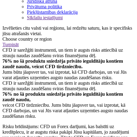
Juridiska atruna
Privātuma politika
Piekļūstamības deklarācija
Sīkfailu iestatījumi
Izvēlieties citu valsti vai reģionu, lai redzētu saturu, kas ir specifisks
jūsu atrašanās vietai.
Choose country or region
Turpināt
CFD ir sarežģīti instrumenti, un tiem ir augsts risks attiecībā uz
strauju naudas zaudēšanu sviras finansējuma dēļ.
76% no šā produktu sniedzēja privāto ieguldītāju kontiem
zaudē naudu, veicot CFD tirdzniecību.
Jums būtu jāapsver tas, vai izprotat, kā CFD darbojas, un vai Jūs
varat atļauties uzņemties augsto naudas zaudēšanas risku.
CFD ir sarežģīti instrumenti, un tiem ir augsts risks attiecībā uz
strauju naudas zaudēšanu sviras finansējuma dēļ.
76% no šā produktu sniedzēja privāto ieguldītāju kontiem
zaudē naudu,
veicot CFD tirdzniecību. Jums būtu jāapsver tas, vai izprotat, kā
CFD darbojas, un vai Jūs varat atļauties uzņemties augsto naudas
zaudēšanas risku.
Risku brīdinājums: CFD un Forex darījumi, kas balstīti uz
kredītplecu, ir ar augstu riska pakāpi Jūsu kapitālam, jo zaudējumi