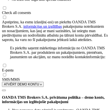
Check all consents
Apstiprinu, ka esmu izlasījis(-usi) un piekrītu OANDA TMS
Brokers S.A.
informācijas un izglītības
pakalpojuma noteikumiem
un nosacījumiem, kas ļauj ar mani sazināties, lai sniegtu man
piedāvājumu un nodrošinātu atbalstu pa tālruni konta pārvaldībai. Es
saprotu, ka varu no šī pakalpojuma jebkurā laikā atteikties.
Es piekrītu saņemt mārketinga informāciju no OANDA TMS
Brokers S.A. par produktiem un pakalpojumiem, piemēram,
jaunumiem un akcijām, uz manu norādīto kontaktinformāciju:
E-pasta
SMS/MMS
ATVĒRT DEMO KONTU »
OANDA TMS Brokers S.A. privātuma politika – demo konts,
informācijas un izglītojošie pakalpojumi