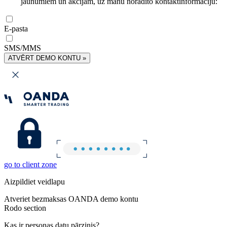
jaunumiem un akcijām, uz manu norādīto kontaktinformāciju:
E-pasta
SMS/MMS
ATVĒRT DEMO KONTU »
go to client zone
Aizpildiet veidlapu
Atveriet bezmaksas OANDA demo kontu
Rodo section
Kas ir personas datu pārzinis?