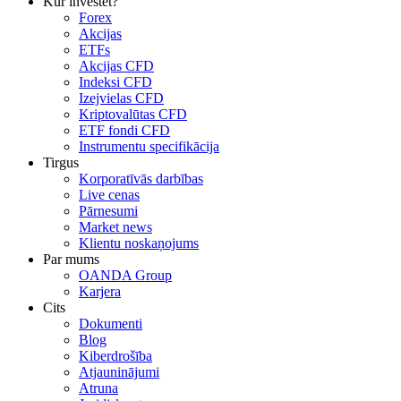
Kur investēt?
Forex
Akcijas
ETFs
Akcijas CFD
Indeksi CFD
Izejvielas CFD
Kriptovalūtas CFD
ETF fondi CFD
Instrumentu specifikācija
Tirgus
Korporatīvās darbības
Live cenas
Pārnesumi
Market news
Klientu noskaņojums
Par mums
OANDA Group
Karjera
Cits
Dokumenti
Blog
Kiberdrošība
Atjauninājumi
Atruna