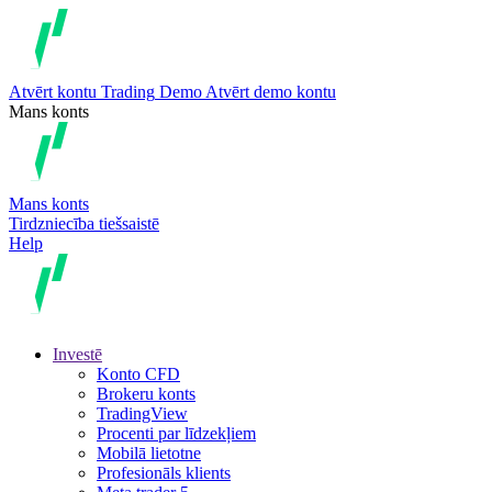
Atvērt kontu
Trading
Demo
Atvērt demo kontu
Mans konts
Mans konts
Tirdzniecība tiešsaistē
Help
Investē
Konto CFD
Brokeru konts
TradingView
Procenti par līdzekļiem
Mobilā lietotne
Profesionāls klients