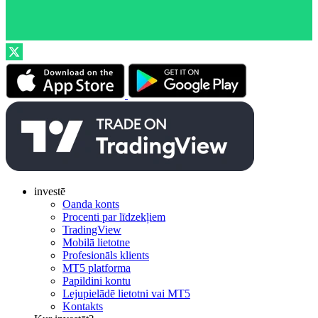
investē
Oanda konts
Procenti par līdzekļiem
TradingView
Mobilā lietotne
Profesionāls klients
MT5 platforma
Papildini kontu
Lejupielādē lietotni vai MT5
Kontakts