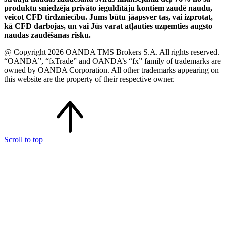
produktu sniedzēja privāto ieguldītāju kontiem zaudē naudu,
veicot CFD tirdzniecību. Jums būtu jāapsver tas, vai izprotat,
kā CFD darbojas, un vai Jūs varat atļauties uzņemties augsto
naudas zaudēšanas risku.
@ Copyright 2026 OANDA TMS Brokers S.A. All rights reserved.
“OANDA”, “fxTrade” and OANDA’s “fx” family of trademarks are
owned by OANDA Corporation. All other trademarks appearing on
this website are the property of their respective owner.
Scroll to top