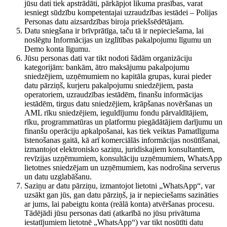
jūsu dati tiek apstrādāti, pārkāpjot likuma prasības, varat
iesniegt sūdzību kompetentajai uzraudzības iestādei – Polijas
Personas datu aizsardzības biroja priekšsēdētājam.
Datu sniegšana ir brīvprātīga, taču tā ir nepieciešama, lai
noslēgtu Informācijas un izglītības pakalpojumu līgumu un
Demo konta līgumu.
Jūsu personas dati var tikt nodoti šādām organizāciju
kategorijām: bankām, ātro maksājumu pakalpojumu
sniedzējiem, uzņēmumiem no kapitāla grupas, kurai pieder
datu pārziņš, kurjeru pakalpojumu sniedzējiem, pasta
operatoriem, uzraudzības iestādēm, finanšu informācijas
iestādēm, tirgus datu sniedzējiem, krāpšanas novēršanas un
AML rīku sniedzējiem, ieguldījumu fondu pārvaldītājiem,
rīku, programmatūras un platformu piegādātājiem darījumu un
finanšu operāciju apkalpošanai, kas tiek veiktas Pamatlīguma
īstenošanas gaitā, kā arī komerciālās informācijas nosūtīšanai,
izmantojot elektronisko saziņu, juridiskajiem konsultantiem,
revīzijas uzņēmumiem, konsultāciju uzņēmumiem, WhatsApp
lietotnes sniedzējam un uzņēmumiem, kas nodrošina serverus
un datu uzglabāšanu.
Saziņu ar datu pārziņu, izmantojot lietotni „WhatsApp“, var
uzsākt gan jūs, gan datu pārziņš, ja ir nepieciešams sazināties
ar jums, lai pabeigtu konta (reālā konta) atvēršanas procesu.
Tādējādi jūsu personas dati (atkarībā no jūsu privātuma
iestatījumiem lietotnē „WhatsApp“) var tikt nosūtīti datu