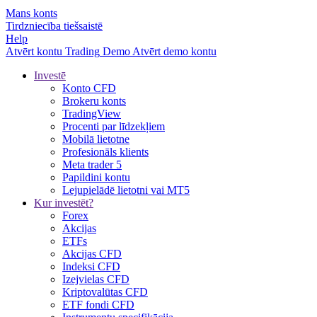
Mans konts
Tirdzniecība tiešsaistē
Help
Atvērt kontu
Trading
Demo
Atvērt demo kontu
Investē
Konto CFD
Brokeru konts
TradingView
Procenti par līdzekļiem
Mobilā lietotne
Profesionāls klients
Meta trader 5
Papildini kontu
Lejupielādē lietotni vai MT5
Kur investēt?
Forex
Akcijas
ETFs
Akcijas CFD
Indeksi CFD
Izejvielas CFD
Kriptovalūtas CFD
ETF fondi CFD