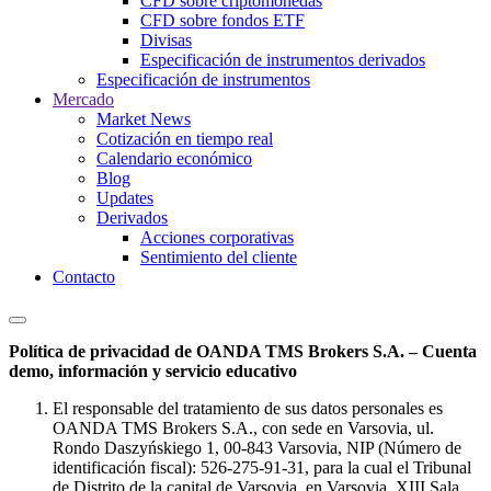
CFD sobre criptomonedas
CFD sobre fondos ETF
Divisas
Especificación de instrumentos derivados
Especificación de instrumentos
Mercado
Market News
Cotización en tiempo real
Calendario económico
Blog
Updates
Derivados
Acciones corporativas
Sentimiento del cliente
Contacto
Política de privacidad de OANDA TMS Brokers S.A. – Cuenta
demo, información y servicio educativo
El responsable del tratamiento de sus datos personales es
OANDA TMS Brokers S.A., con sede en Varsovia, ul.
Rondo Daszyńskiego 1, 00-843 Varsovia, NIP (Número de
identificación fiscal): 526-275-91-31, para la cual el Tribunal
de Distrito de la capital de Varsovia, en Varsovia, XIII Sala