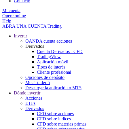
Contacto
Mi cuenta
Opere online
Help
ABRA UNA CUENTA
Trading
Invertir
OANDA cuenta acciones
Derivados
Cuenta Derivados - CFD
TradingView
Aplicación móvil
Tipos de interés
Cliente profesional
Opciones de depósito
MetaTrader 5
Descargar la aplicación o MT5
Dónde invertir
Acciones
ETFs
Derivados
CFD sobre acciones
CFD sobre índices
CFD sobre materias primas