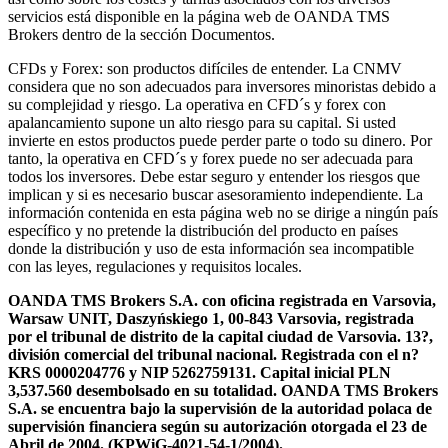
servicios está disponible en la página web de OANDA TMS
Brokers dentro de la sección Documentos.
CFDs y Forex: son productos difíciles de entender. La CNMV
considera que no son adecuados para inversores minoristas debido a
su complejidad y riesgo. La operativa en CFD´s y forex con
apalancamiento supone un alto riesgo para su capital. Si usted
invierte en estos productos puede perder parte o todo su dinero. Por
tanto, la operativa en CFD´s y forex puede no ser adecuada para
todos los inversores. Debe estar seguro y entender los riesgos que
implican y si es necesario buscar asesoramiento independiente. La
información contenida en esta página web no se dirige a ningún país
específico y no pretende la distribución del producto en países
donde la distribución y uso de esta información sea incompatible
con las leyes, regulaciones y requisitos locales.
OANDA TMS Brokers S.A. con oficina registrada en Varsovia,
Warsaw UNIT, Daszyńskiego 1, 00-843 Varsovia, registrada
por el tribunal de distrito de la capital ciudad de Varsovia. 13?,
división comercial del tribunal nacional. Registrada con el n?
KRS 0000204776 y NIP 5262759131. Capital inicial PLN
3,537.560 desembolsado en su totalidad. OANDA TMS Brokers
S.A. se encuentra bajo la supervisión de la autoridad polaca de
supervisión financiera según su autorización otorgada el 23 de
Abril de 2004. (KPWiG-4021-54-1/2004).