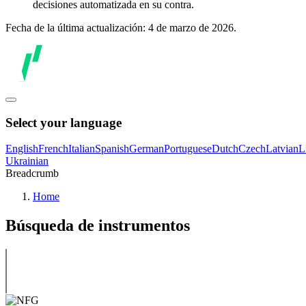
decisiones automatizada en su contra.
Fecha de la última actualización: 4 de marzo de 2026.
Select your language
English
French
Italian
Spanish
German
Portuguese
Dutch
Czech
Latvian
L
Ukrainian
Breadcrumb
Home
Búsqueda de instrumentos