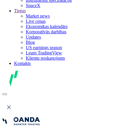
Instrumentu specifikācija
SpaceX
Tirgus
Market news
Live cenas
Ekonomikas kalendārs
Korporatīvās darbības
Updates
Blog
US earnings season
Learn TradingView
Klientu noskaņojums
Kontakts