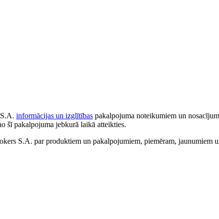
 S.A.
informācijas un izglītības
pakalpojuma noteikumiem un nosacījumiem
no šī pakalpojuma jebkurā laikā atteikties.
ers S.A. par produktiem un pakalpojumiem, piemēram, jaunumiem un 