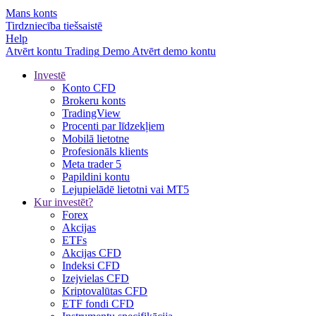
Mans konts
Tirdzniecība tiešsaistē
Help
Atvērt kontu
Trading
Demo
Atvērt demo kontu
Investē
Konto CFD
Brokeru konts
TradingView
Procenti par līdzekļiem
Mobilā lietotne
Profesionāls klients
Meta trader 5
Papildini kontu
Lejupielādē lietotni vai MT5
Kur investēt?
Forex
Akcijas
ETFs
Akcijas CFD
Indeksi CFD
Izejvielas CFD
Kriptovalūtas CFD
ETF fondi CFD