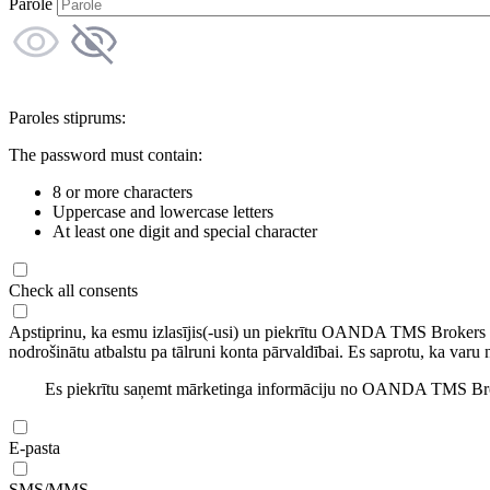
Parole
Paroles stiprums:
The password must contain:
8 or more characters
Uppercase and lowercase letters
At least one digit and special character
Check all consents
Apstiprinu, ka esmu izlasījis(-usi) un piekrītu OANDA TMS Brokers
nodrošinātu atbalstu pa tālruni konta pārvaldībai. Es saprotu, ka varu 
Es piekrītu saņemt mārketinga informāciju no OANDA TMS Brok
E-pasta
SMS/MMS