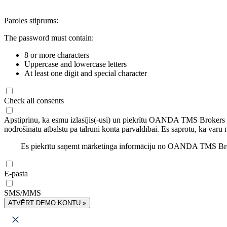
Paroles stiprums:
The password must contain:
8 or more characters
Uppercase and lowercase letters
At least one digit and special character
Check all consents
Apstiprinu, ka esmu izlasījis(-usi) un piekrītu OANDA TMS Brokers
nodrošinātu atbalstu pa tālruni konta pārvaldībai. Es saprotu, ka varu 
Es piekrītu saņemt mārketinga informāciju no OANDA TMS Brok
E-pasta
SMS/MMS
ATVĒRT DEMO KONTU »