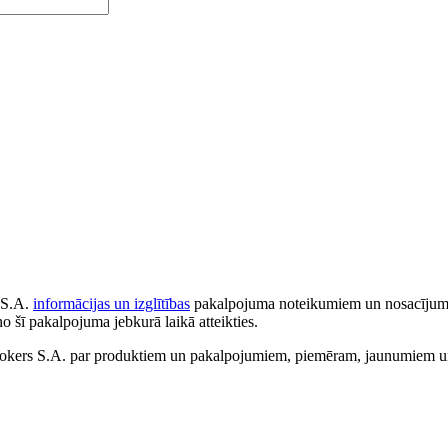
 S.A.
informācijas un izglītības
pakalpojuma noteikumiem un nosacījumiem
no šī pakalpojuma jebkurā laikā atteikties.
ers S.A. par produktiem un pakalpojumiem, piemēram, jaunumiem un 