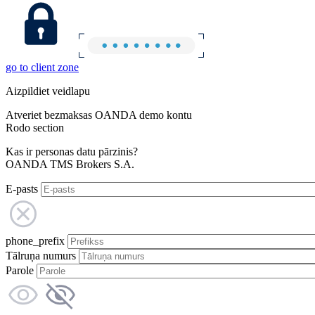
go to client zone
Aizpildiet veidlapu
Atveriet bezmaksas OANDA demo kontu
Rodo section
Kas ir personas datu pārzinis?
OANDA TMS Brokers S.A.
E-pasts
phone_prefix
Tālruņa numurs
Parole