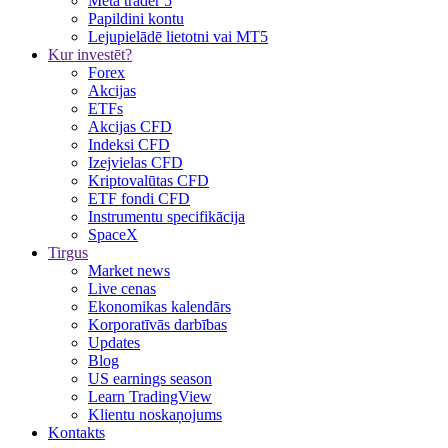
Meta trader 5
Papildini kontu
Lejupielādē lietotni vai MT5
Kur investēt?
Forex
Akcijas
ETFs
Akcijas CFD
Indeksi CFD
Izejvielas CFD
Kriptovalūtas CFD
ETF fondi CFD
Instrumentu specifikācija
SpaceX
Tirgus
Market news
Live cenas
Ekonomikas kalendārs
Korporatīvās darbības
Updates
Blog
US earnings season
Learn TradingView
Klientu noskaņojums
Kontakts