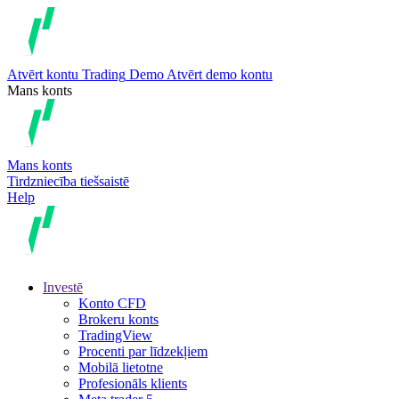
Atvērt kontu
Trading
Demo
Atvērt demo kontu
Mans konts
Mans konts
Tirdzniecība tiešsaistē
Help
Investē
Konto CFD
Brokeru konts
TradingView
Procenti par līdzekļiem
Mobilā lietotne
Profesionāls klients