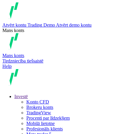
Atvērt kontu
Trading
Demo
Atvērt demo kontu
Mans konts
Mans konts
Tirdzniecība tiešsaistē
Help
Investē
Konto CFD
Brokeru konts
TradingView
Procenti par līdzekļiem
Mobilā lietotne
Profesionāls klients