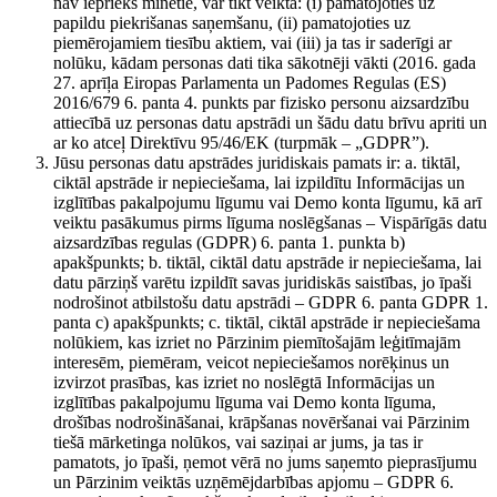
nav iepriekš minētie, var tikt veikta: (i) pamatojoties uz
papildu piekrišanas saņemšanu, (ii) pamatojoties uz
piemērojamiem tiesību aktiem, vai (iii) ja tas ir saderīgi ar
nolūku, kādam personas dati tika sākotnēji vākti (2016. gada
27. aprīļa Eiropas Parlamenta un Padomes Regulas (ES)
2016/679 6. panta 4. punkts par fizisko personu aizsardzību
attiecībā uz personas datu apstrādi un šādu datu brīvu apriti un
ar ko atceļ Direktīvu 95/46/EK (turpmāk – „GDPR”).
Jūsu personas datu apstrādes juridiskais pamats ir: a. tiktāl,
ciktāl apstrāde ir nepieciešama, lai izpildītu Informācijas un
izglītības pakalpojumu līgumu vai Demo konta līgumu, kā arī
veiktu pasākumus pirms līguma noslēgšanas – Vispārīgās datu
aizsardzības regulas (GDPR) 6. panta 1. punkta b)
apakšpunkts; b. tiktāl, ciktāl datu apstrāde ir nepieciešama, lai
datu pārziņš varētu izpildīt savas juridiskās saistības, jo īpaši
nodrošinot atbilstošu datu apstrādi – GDPR 6. panta GDPR 1.
panta c) apakšpunkts; c. tiktāl, ciktāl apstrāde ir nepieciešama
nolūkiem, kas izriet no Pārzinim piemītošajām leģitīmajām
interesēm, piemēram, veicot nepieciešamos norēķinus un
izvirzot prasības, kas izriet no noslēgtā Informācijas un
izglītības pakalpojumu līguma vai Demo konta līguma,
drošības nodrošināšanai, krāpšanas novēršanai vai Pārzinim
tiešā mārketinga nolūkos, vai saziņai ar jums, ja tas ir
pamatots, jo īpaši, ņemot vērā no jums saņemto pieprasījumu
un Pārzinim veiktās uzņēmējdarbības apjomu – GDPR 6.