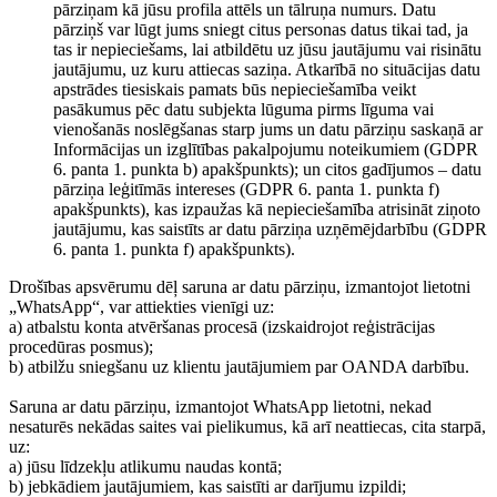
pārziņam kā jūsu profila attēls un tālruņa numurs. Datu
pārziņš var lūgt jums sniegt citus personas datus tikai tad, ja
tas ir nepieciešams, lai atbildētu uz jūsu jautājumu vai risinātu
jautājumu, uz kuru attiecas saziņa. Atkarībā no situācijas datu
apstrādes tiesiskais pamats būs nepieciešamība veikt
pasākumus pēc datu subjekta lūguma pirms līguma vai
vienošanās noslēgšanas starp jums un datu pārziņu saskaņā ar
Informācijas un izglītības pakalpojumu noteikumiem (GDPR
6. panta 1. punkta b) apakšpunkts); un citos gadījumos – datu
pārziņa leģitīmās intereses (GDPR 6. panta 1. punkta f)
apakšpunkts), kas izpaužas kā nepieciešamība atrisināt ziņoto
jautājumu, kas saistīts ar datu pārziņa uzņēmējdarbību (GDPR
6. panta 1. punkta f) apakšpunkts).
Drošības apsvērumu dēļ saruna ar datu pārziņu, izmantojot lietotni
„WhatsApp“, var attiekties vienīgi uz:
a) atbalstu konta atvēršanas procesā (izskaidrojot reģistrācijas
procedūras posmus);
b) atbilžu sniegšanu uz klientu jautājumiem par OANDA darbību.
Saruna ar datu pārziņu, izmantojot WhatsApp lietotni, nekad
nesaturēs nekādas saites vai pielikumus, kā arī neattiecas, cita starpā,
uz:
a) jūsu līdzekļu atlikumu naudas kontā;
b) jebkādiem jautājumiem, kas saistīti ar darījumu izpildi;