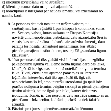
c) rīkojumu izvietošanu vai to grozīšanu;
d) klienta personas datu maiņu vai atjaunināšanu;
e) norādījumu iesniegšanu par naudas iemaksu vai izņemšanu no
naudas konta.
Ja personas dati tiek nosūtīti uz trešām valstīm, t. i.,
saņēmējiem, kas reģistrēti ārpus Eiropas Ekonomikas zonas
vai Šveices, valstīs, kuras saskaņā ar Eiropas Komisijas
novērtējumu nenodrošina pietiekamu datu aizsardzību (trešās
valstis, kas nenodrošina atbilstošu aizsardzības līmeni), datu
pārziņš tos nosūta, izmantojot mehānismus, kas atbilst
piemērojamajiem tiesību aktiem, tostarp ES „standarta līguma
klauzulas“.
Jūsu personas dati tiks glabāti visā Informācijas un izglītības
pakalpojumu līguma vai Demo konta līguma darbības laikā,
kā arī pēc tā izbeigšanas – likumā noteiktā noilguma termiņa
laikā. Tiktāl, ciktāl datu apstrāde pamatojas uz Pārzinim
leģitīmām interesēm, dati tiks apstrādāti tik ilgi, cik
nepieciešams šo leģitīmo interešu īstenošanai (jo īpaši līdz
prasību noilguma termiņa beigām saskaņā ar piemērojamajiem
tiesību aktiem), bet ne ilgāk par laiku, kamēr tiek atzīts
iebildums. Tomēr, ja jūsu personas datu apstrāde pamatojas uz
piekrišanu – līdz brīdim, kad šāda piekrišana tiek faktiski
atsaukta.
Pārzinis pret jums nepiemēros automatizētu lēmumu