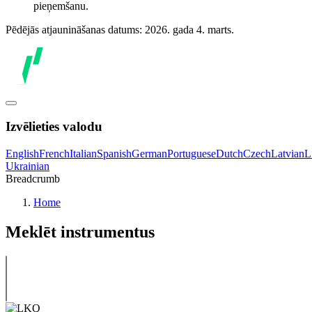
pieņemšanu.
Pēdējās atjaunināšanas datums: 2026. gada 4. marts.
Izvēlieties valodu
English
French
Italian
Spanish
German
Portuguese
Dutch
Czech
Latvian
L
Ukrainian
Breadcrumb
Home
Meklēt instrumentus