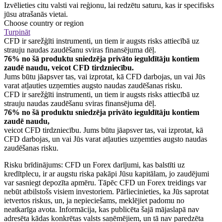
Izvēlieties citu valsti vai reģionu, lai redzētu saturu, kas ir specifisks
jūsu atrašanās vietai.
Choose country or region
Turpināt
CFD ir sarežģīti instrumenti, un tiem ir augsts risks attiecībā uz
strauju naudas zaudēšanu sviras finansējuma dēļ.
76% no šā produktu sniedzēja privāto ieguldītāju kontiem
zaudē naudu, veicot CFD tirdzniecību.
Jums būtu jāapsver tas, vai izprotat, kā CFD darbojas, un vai Jūs
varat atļauties uzņemties augsto naudas zaudēšanas risku.
CFD ir sarežģīti instrumenti, un tiem ir augsts risks attiecībā uz
strauju naudas zaudēšanu sviras finansējuma dēļ.
76% no šā produktu sniedzēja privāto ieguldītāju kontiem
zaudē naudu,
veicot CFD tirdzniecību. Jums būtu jāapsver tas, vai izprotat, kā
CFD darbojas, un vai Jūs varat atļauties uzņemties augsto naudas
zaudēšanas risku.
Risku brīdinājums: CFD un Forex darījumi, kas balstīti uz
kredītplecu, ir ar augstu riska pakāpi Jūsu kapitālam, jo zaudējumi
var sasniegt depozīta apmēru. Tāpēc CFD un Forex treidings var
nebūt atbilstošs visiem investoriem. Pārliecinieties, ka Jūs saprotat
ietvertos riskus, un, ja nepieciešams, meklējiet padomu no
neatkarīga avota. Informācija, kas publicēta šajā mājaslapā nav
adresēta kādas konkrētas valsts saņēmējiem, un tā nav paredzēta