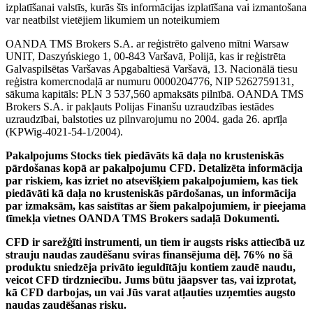
izplatīšanai valstīs, kurās šīs informācijas izplatīšana vai izmantošana
var neatbilst vietējiem likumiem un noteikumiem
OANDA TMS Brokers S.A. ar reģistrēto galveno mītni Warsaw
UNIT, Daszyńskiego 1, 00-843 Varšavā, Polijā, kas ir reģistrēta
Galvaspilsētas Varšavas Apgabaltiesā Varšavā, 13. Nacionālā tiesu
reģistra komercnodaļā ar numuru 0000204776, NIP 5262759131,
sākuma kapitāls: PLN 3 537,560 apmaksāts pilnībā. OANDA TMS
Brokers S.A. ir pakļauts Polijas Finanšu uzraudzības iestādes
uzraudzībai, balstoties uz pilnvarojumu no 2004. gada 26. aprīļa
(KPWig-4021-54-1/2004).
Pakalpojums Stocks tiek piedāvāts kā daļa no krusteniskās
pārdošanas kopā ar pakalpojumu CFD. Detalizēta informācija
par riskiem, kas izriet no atsevišķiem pakalpojumiem, kas tiek
piedāvāti kā daļa no krusteniskās pārdošanas, un informācija
par izmaksām, kas saistītas ar šiem pakalpojumiem, ir pieejama
tīmekļa vietnes OANDA TMS Brokers sadaļā Dokumenti.
CFD ir sarežģīti instrumenti, un tiem ir augsts risks attiecībā uz
strauju naudas zaudēšanu sviras finansējuma dēļ. 76% no šā
produktu sniedzēja privāto ieguldītāju kontiem zaudē naudu,
veicot CFD tirdzniecību. Jums būtu jāapsver tas, vai izprotat,
kā CFD darbojas, un vai Jūs varat atļauties uzņemties augsto
naudas zaudēšanas risku.