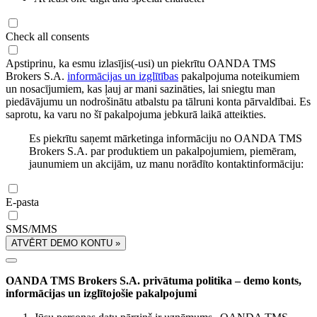
Check all consents
Apstiprinu, ka esmu izlasījis(-usi) un piekrītu OANDA TMS
Brokers S.A.
informācijas un izglītības
pakalpojuma noteikumiem
un nosacījumiem, kas ļauj ar mani sazināties, lai sniegtu man
piedāvājumu un nodrošinātu atbalstu pa tālruni konta pārvaldībai. Es
saprotu, ka varu no šī pakalpojuma jebkurā laikā atteikties.
Es piekrītu saņemt mārketinga informāciju no OANDA TMS
Brokers S.A. par produktiem un pakalpojumiem, piemēram,
jaunumiem un akcijām, uz manu norādīto kontaktinformāciju:
E-pasta
SMS/MMS
ATVĒRT DEMO KONTU »
OANDA TMS Brokers S.A. privātuma politika – demo konts,
informācijas un izglītojošie pakalpojumi