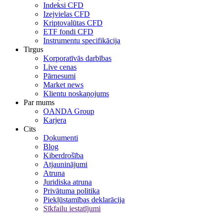
Indeksi CFD
Izejvielas CFD
Kriptovalūtas CFD
ETF fondi CFD
Instrumentu specifikācija
Tirgus
Korporatīvās darbības
Live cenas
Pārnesumi
Market news
Klientu noskaņojums
Par mums
OANDA Group
Karjera
Cits
Dokumenti
Blog
Kiberdrošība
Atjauninājumi
Atruna
Juridiska atruna
Privātuma politika
Piekļūstamības deklarācija
Sīkfailu iestatījumi