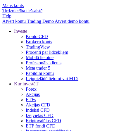
Mans konts
Tirdzniecība tiešsaistē
Help
Atvērt kontu
Trading
Demo
Atvērt demo kontu
Investē
Konto CFD
Brokeru konts
TradingView
Procenti par līdzekļiem
Mobilā lietotne
Profesionāls klients
Meta trader 5
Papildini kontu
Lejupielādē lietotni vai MT5
Kur investēt?
Forex
Akcijas
ETFs
Akcijas CFD
Indeksi CFD
Izejvielas CFD
Kriptovalūtas CFD
ETF fondi CFD