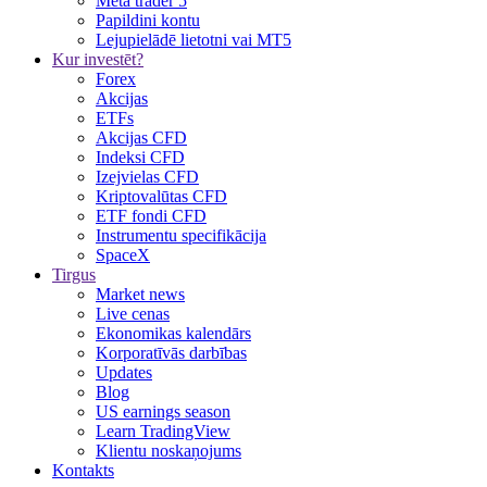
Meta trader 5
Papildini kontu
Lejupielādē lietotni vai MT5
Kur investēt?
Forex
Akcijas
ETFs
Akcijas CFD
Indeksi CFD
Izejvielas CFD
Kriptovalūtas CFD
ETF fondi CFD
Instrumentu specifikācija
SpaceX
Tirgus
Market news
Live cenas
Ekonomikas kalendārs
Korporatīvās darbības
Updates
Blog
US earnings season
Learn TradingView
Klientu noskaņojums
Kontakts