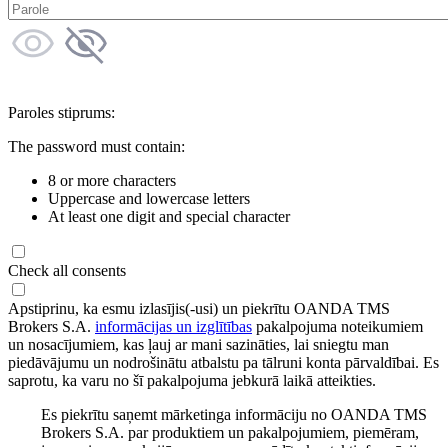
Paroles stiprums:
The password must contain:
8 or more characters
Uppercase and lowercase letters
At least one digit and special character
Check all consents
Apstiprinu, ka esmu izlasījis(-usi) un piekrītu OANDA TMS
Brokers S.A.
informācijas un izglītības
pakalpojuma noteikumiem
un nosacījumiem, kas ļauj ar mani sazināties, lai sniegtu man
piedāvājumu un nodrošinātu atbalstu pa tālruni konta pārvaldībai. Es
saprotu, ka varu no šī pakalpojuma jebkurā laikā atteikties.
Es piekrītu saņemt mārketinga informāciju no OANDA TMS
Brokers S.A. par produktiem un pakalpojumiem, piemēram,