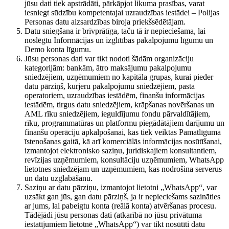
jūsu dati tiek apstrādāti, pārkāpjot likuma prasības, varat
iesniegt sūdzību kompetentajai uzraudzības iestādei – Polijas
Personas datu aizsardzības biroja priekšsēdētājam.
Datu sniegšana ir brīvprātīga, taču tā ir nepieciešama, lai
noslēgtu Informācijas un izglītības pakalpojumu līgumu un
Demo konta līgumu.
Jūsu personas dati var tikt nodoti šādām organizāciju
kategorijām: bankām, ātro maksājumu pakalpojumu
sniedzējiem, uzņēmumiem no kapitāla grupas, kurai pieder
datu pārziņš, kurjeru pakalpojumu sniedzējiem, pasta
operatoriem, uzraudzības iestādēm, finanšu informācijas
iestādēm, tirgus datu sniedzējiem, krāpšanas novēršanas un
AML rīku sniedzējiem, ieguldījumu fondu pārvaldītājiem,
rīku, programmatūras un platformu piegādātājiem darījumu un
finanšu operāciju apkalpošanai, kas tiek veiktas Pamatlīguma
īstenošanas gaitā, kā arī komerciālās informācijas nosūtīšanai,
izmantojot elektronisko saziņu, juridiskajiem konsultantiem,
revīzijas uzņēmumiem, konsultāciju uzņēmumiem, WhatsApp
lietotnes sniedzējam un uzņēmumiem, kas nodrošina serverus
un datu uzglabāšanu.
Saziņu ar datu pārziņu, izmantojot lietotni „WhatsApp“, var
uzsākt gan jūs, gan datu pārziņš, ja ir nepieciešams sazināties
ar jums, lai pabeigtu konta (reālā konta) atvēršanas procesu.
Tādējādi jūsu personas dati (atkarībā no jūsu privātuma
iestatījumiem lietotnē „WhatsApp“) var tikt nosūtīti datu