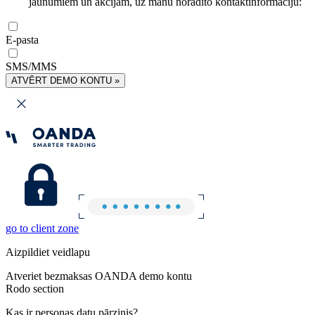
jaunumiem un akcijām, uz manu norādīto kontaktinformāciju:
E-pasta
SMS/MMS
ATVĒRT DEMO KONTU »
go to client zone
Aizpildiet veidlapu
Atveriet bezmaksas OANDA demo kontu
Rodo section
Kas ir personas datu pārzinis?