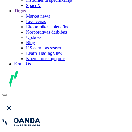
Instrumentu specifikācija
SpaceX
Tirgus
Market news
Live cenas
Ekonomikas kalendārs
Korporatīvās darbības
Updates
Blog
US earnings season
Learn TradingView
Klientu noskaņojums
Kontakts