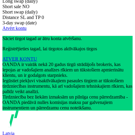
Long swap (daily)
Short sale
NO
Short swap (daily)
Distance SL and TP
0
3-day swap (date)
Atvērt kontu
Sāciet tirgot tagad ar ātru konta atvēršanu.
Reģistrējieties tagad, lai tirgotos aktīvākajos tirgos
ATVER KONTU
OANDA ir vairāk nekā 20 gadus tirgū strādājošs brokeris, kas
lepojas ar vadošajiem analīzes rīkiem un tūkstošiem apmierinātu
klientu, un ir godalgots starpnieks.
Iegūstiet piekļuvi visaktīvākajiem pasaules tirgiem ar tūkstošiem
tirdzniecības instrumentu, kā arī vadošajiem tehniskajiem rīkiem, kas
palīdz veikt analīzi.
Tirdzniecība bez liekām izmaksām un pilnīga cenu pārredzamība -
OANDA piedāvā nulles komisijas maksu par galvenajiem
instrumentiem un pārredzamu cenu noteikšanu.
Latvia