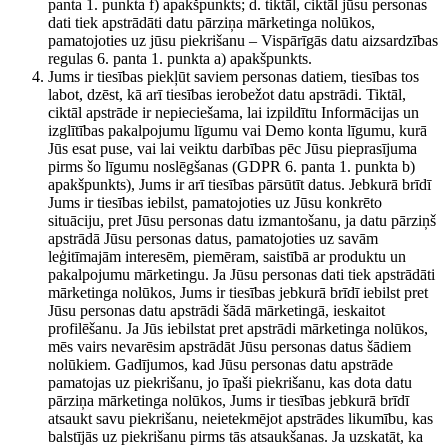
panta 1. punkta f) apakšpunkts; d. tiktāl, ciktāl jūsu personas
dati tiek apstrādāti datu pārziņa mārketinga nolūkos,
pamatojoties uz jūsu piekrišanu – Vispārīgās datu aizsardzības
regulas 6. panta 1. punkta a) apakšpunkts.
Jums ir tiesības piekļūt saviem personas datiem, tiesības tos
labot, dzēst, kā arī tiesības ierobežot datu apstrādi. Tiktāl,
ciktāl apstrāde ir nepieciešama, lai izpildītu Informācijas un
izglītības pakalpojumu līgumu vai Demo konta līgumu, kurā
Jūs esat puse, vai lai veiktu darbības pēc Jūsu pieprasījuma
pirms šo līgumu noslēgšanas (GDPR 6. panta 1. punkta b)
apakšpunkts), Jums ir arī tiesības pārsūtīt datus. Jebkurā brīdī
Jums ir tiesības iebilst, pamatojoties uz Jūsu konkrēto
situāciju, pret Jūsu personas datu izmantošanu, ja datu pārziņš
apstrādā Jūsu personas datus, pamatojoties uz savām
leģitīmajām interesēm, piemēram, saistībā ar produktu un
pakalpojumu mārketingu. Ja Jūsu personas dati tiek apstrādāti
mārketinga nolūkos, Jums ir tiesības jebkurā brīdī iebilst pret
Jūsu personas datu apstrādi šādā mārketingā, ieskaitot
profilēšanu. Ja Jūs iebilstat pret apstrādi mārketinga nolūkos,
mēs vairs nevarēsim apstrādāt Jūsu personas datus šādiem
nolūkiem. Gadījumos, kad Jūsu personas datu apstrāde
pamatojas uz piekrišanu, jo īpaši piekrišanu, kas dota datu
pārziņa mārketinga nolūkos, Jums ir tiesības jebkurā brīdī
atsaukt savu piekrišanu, neietekmējot apstrādes likumību, kas
balstījās uz piekrišanu pirms tās atsaukšanas. Ja uzskatāt, ka