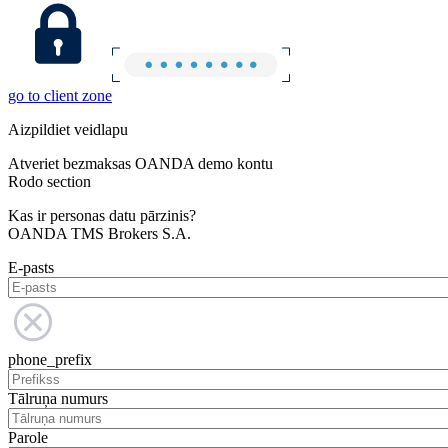
go to client zone
Aizpildiet veidlapu
Atveriet bezmaksas OANDA demo kontu
Rodo section
Kas ir personas datu pārzinis?
OANDA TMS Brokers S.A.
E-pasts
phone_prefix
Tālruņa numurs
Parole