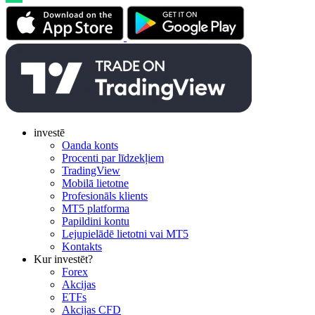
investē
Oanda konts
Procenti par līdzekļiem
TradingView
Mobilā lietotne
Profesionāls klients
MT5 platforma
Papildini kontu
Lejupielādē lietotni vai MT5
Kontakts
Kur investēt?
Forex
Akcijas
ETFs
Akcijas CFD