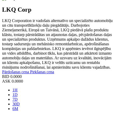
LKQ Corp
LKQ Corporation ir vadošais alternatīvo un specializēto automobiļu
un citu transportlīdzekļu daļu piegādātājs. Darbojoties
Ziemeļamerikā, Eiropā un Taivānā, LKQ piedāvā plašu produktu
klāstu, tostarp pārstrādātas un atjaunotas daļas, pēcpārdošanas daļas
un specializētus produktus. Uzņēmums apkalpo dažādus klientus,
tostarp sadursmju un mehānisko remontdarbnīcas, apdrošināšanas
kompānijas un pašdarbniekus. LKQ ir apņēmies ievērot ilgtspējību
un vides atbildību, darbinot tīklu, kas pārstrādā un atkārtoti izmanto
automobiļu daļas un materiālus. Ar uzsvaru uz kvalitāti, inovācijām
un klientu apkalpošanu, LKQ ir veltīts uzticamu un rentablu
risinājumu nodrošināšanai, lai apmierinātu savu klientu vajadzības.
Pārdošanas cena
Pirkšanas cena
BID
0.0000
ASK
0.0000
1H
1D
7D
30D
6M