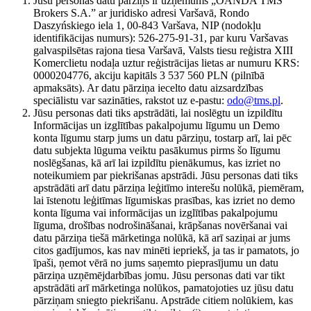
Jūsu personas datu pārziņš ir uzņēmums „OANDA TMS
Brokers S.A.” ar juridisko adresi Varšavā, Rondo
Daszyńskiego iela 1, 00-843 Varšava, NIP (nodokļu
identifikācijas numurs): 526-275-91-31, par kuru Varšavas
galvaspilsētas rajona tiesa Varšavā, Valsts tiesu reģistra XIII
Komerclietu nodaļa uztur reģistrācijas lietas ar numuru KRS:
0000204776, akciju kapitāls 3 537 560 PLN (pilnībā
apmaksāts). Ar datu pārziņa iecelto datu aizsardzības
speciālistu var sazināties, rakstot uz e-pastu:
odo@tms.pl
.
Jūsu personas dati tiks apstrādāti, lai noslēgtu un izpildītu
Informācijas un izglītības pakalpojumu līgumu un Demo
konta līgumu starp jums un datu pārziņu, tostarp arī, lai pēc
datu subjekta lūguma veiktu pasākumus pirms šo līgumu
noslēgšanas, kā arī lai izpildītu pienākumus, kas izriet no
noteikumiem par piekrišanas apstrādi. Jūsu personas dati tiks
apstrādāti arī datu pārziņa leģitīmo interešu nolūkā, piemēram,
lai īstenotu leģitīmas līgumiskas prasības, kas izriet no demo
konta līguma vai informācijas un izglītības pakalpojumu
līguma, drošības nodrošināšanai, krāpšanas novēršanai vai
datu pārziņa tiešā mārketinga nolūkā, kā arī saziņai ar jums
citos gadījumos, kas nav minēti iepriekš, ja tas ir pamatots, jo
īpaši, ņemot vērā no jums saņemto pieprasījumu un datu
pārziņa uzņēmējdarbības jomu. Jūsu personas dati var tikt
apstrādāti arī mārketinga nolūkos, pamatojoties uz jūsu datu
pārziņam sniegto piekrišanu. Apstrāde citiem nolūkiem, kas