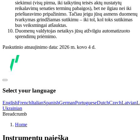
siekimui (visų pirma, iki taikytinų teisės aktų nustatytų
reikalavimų senaties terminų pabaigos), bet ne ilgiau nei iki
prieštaravimo pripažinimo. Tačiau jeigu jūsų asmens duomenų
tvarkymas grindžiamas sutikimu – iki tol, kol toks sutikimas
bus veiksmingai atšauktas.
Duomenų valdytojas netaikys jūsų atžvilgiu automatizuoto
sprendimų priėmimo.
Paskutinio atnaujinimo data: 2026 m. kovo 4 d.
Select your language
English
French
Italian
Spanish
German
Portuguese
Dutch
Czech
Latvian
L
Ukrainian
Breadcrumb
Home
Instrumentų paieška