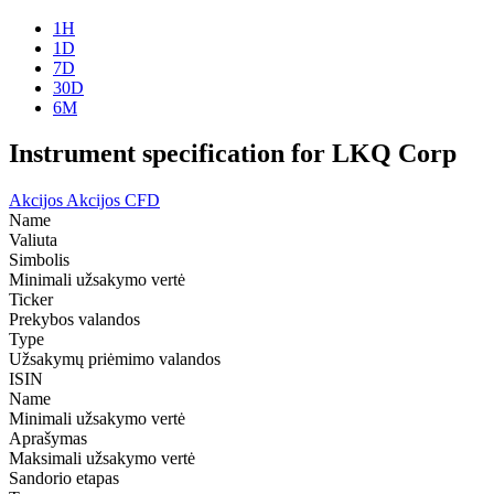
1H
1D
7D
30D
6M
Instrument specification for LKQ Corp
Akcijos
Akcijos CFD
Name
Valiuta
Simbolis
Minimali užsakymo vertė
Ticker
Prekybos valandos
Type
Užsakymų priėmimo valandos
ISIN
Name
Minimali užsakymo vertė
Aprašymas
Maksimali užsakymo vertė
Sandorio etapas