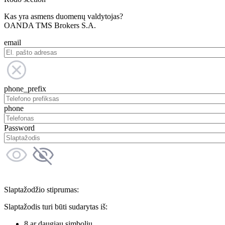
Kas yra asmens duomenų valdytojas?
OANDA TMS Brokers S.A.
email
phone_prefix
phone
Password
Slaptažodžio stiprumas:
Slaptažodis turi būti sudarytas iš:
8 ar daugiau simbolių