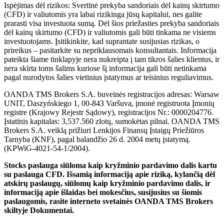
Ispėjimas dėl rizikos: Svertinė prekyba sandoriais dėl kainų skirtumo
(CFD) ir valiutomis yra labai rizikinga jūsų kapitalui, nes galite
prarasti visa investuota sumą. Dėl šios priežasties prekyba sandoriais
dėl kainų skirtumo (CFD) ir valiutomis gali būti tinkama ne visiems
investuotojams. Įsitikinkite, kad suprantate susijusias rizikas, o
prireikus – pasitarkite su nepriklausomais konsultantais. Informacija
pateikta šiame tinklapyje nera nukreipta į tam tikros šalies klientus, ir
nera skirta toms šalims kuriose šį informacija gali būti netinkama
pagal nurodytos šalies vietinius įstatymus ar teisinius reguliavimus.
OANDA TMS Brokers S.A. buveinės registracijos adresas: Warsaw
UNIT, Daszyńskiego 1, 00-843 Varšuva, įmonė registruota Įmonių
registre (Krajowy Rejestr Sądowy), registracijos Nr.: 0000204776.
Įstatinis kapitalas: 3,537.560 zlotų, sumokėtas pilnai. OANDA TMS
Brokers S.A. veiklą prižiuri Lenkijos Finansų Įstaigų Priežiūros
Tarnyba (KNF), pagal balandžio 26 d. 2004 metų įstatymą.
(KPWiG-4021-54-1/2004).
Stocks paslauga siūloma kaip kryžminio pardavimo dalis kartu
su paslauga CFD. Išsamią informaciją apie riziką, kylančią dėl
atskirų paslaugų, siūlomų kaip kryžminio pardavimo dalis, ir
informaciją apie išlaidas bei mokesčius, susijusius su šiomis
paslaugomis, rasite interneto svetainės OANDA TMS Brokers
skiltyje Dokumentai.