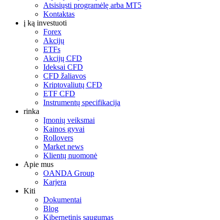
Atsisiųsti programėlę arba MT5
Kontaktas
į ką investuoti
Forex
Akcijų
ETFs
Akcijų CFD
Ideksai CFD
CFD žaliavos
Kriptovaliutų CFD
ETF CFD
Instrumentų specifikacija
rinka
Įmonių veiksmai
Kainos gyvai
Rollovers
Market news
Klientų nuomonė
Apie mus
OANDA Group
Karjera
Kiti
Dokumentai
Blog
Kibernetinis saugumas