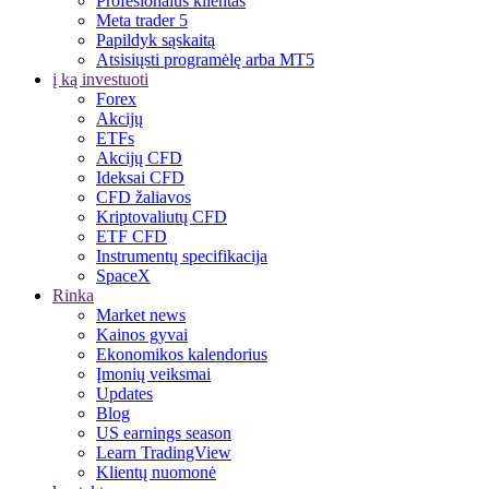
Profesionalus klientas
Meta trader 5
Papildyk sąskaitą
Atsisiųsti programėlę arba MT5
į ką investuoti
Forex
Akcijų
ETFs
Akcijų CFD
Ideksai CFD
CFD žaliavos
Kriptovaliutų CFD
ETF CFD
Instrumentų specifikacija
SpaceX
Rinka
Market news
Kainos gyvai
Ekonomikos kalendorius
Įmonių veiksmai
Updates
Blog
US earnings season
Learn TradingView
Klientų nuomonė