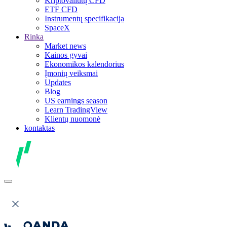
Kriptovaliutų CFD
ETF CFD
Instrumentų specifikacija
SpaceX
Rinka
Market news
Kainos gyvai
Ekonomikos kalendorius
Įmonių veiksmai
Updates
Blog
US earnings season
Learn TradingView
Klientų nuomonė
kontaktas