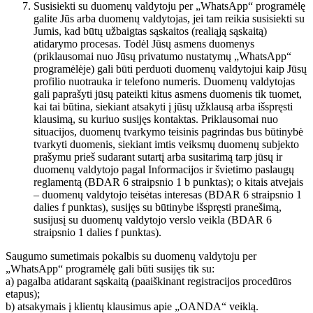
Susisiekti su duomenų valdytoju per „WhatsApp“ programėlę
galite Jūs arba duomenų valdytojas, jei tam reikia susisiekti su
Jumis, kad būtų užbaigtas sąskaitos (realiąją sąskaitą)
atidarymo procesas. Todėl Jūsų asmens duomenys
(priklausomai nuo Jūsų privatumo nustatymų „WhatsApp“
programėlėje) gali būti perduoti duomenų valdytojui kaip Jūsų
profilio nuotrauka ir telefono numeris. Duomenų valdytojas
gali paprašyti jūsų pateikti kitus asmens duomenis tik tuomet,
kai tai būtina, siekiant atsakyti į jūsų užklausą arba išspręsti
klausimą, su kuriuo susijęs kontaktas. Priklausomai nuo
situacijos, duomenų tvarkymo teisinis pagrindas bus būtinybė
tvarkyti duomenis, siekiant imtis veiksmų duomenų subjekto
prašymu prieš sudarant sutartį arba susitarimą tarp jūsų ir
duomenų valdytojo pagal Informacijos ir švietimo paslaugų
reglamentą (BDAR 6 straipsnio 1 b punktas); o kitais atvejais
– duomenų valdytojo teisėtas interesas (BDAR 6 straipsnio 1
dalies f punktas), susijęs su būtinybe išspręsti pranešimą,
susijusį su duomenų valdytojo verslo veikla (BDAR 6
straipsnio 1 dalies f punktas).
Saugumo sumetimais pokalbis su duomenų valdytoju per
„WhatsApp“ programėlę gali būti susijęs tik su:
a) pagalba atidarant sąskaitą (paaiškinant registracijos procedūros
etapus);
b) atsakymais į klientų klausimus apie „OANDA“ veiklą.