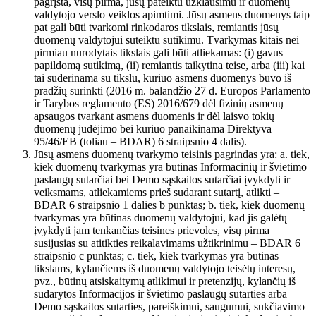
pagrįsta, visų pirma, jūsų pateiktu užklausimu ir duomenų
valdytojo verslo veiklos apimtimi. Jūsų asmens duomenys taip
pat gali būti tvarkomi rinkodaros tikslais, remiantis jūsų
duomenų valdytojui suteiktu sutikimu. Tvarkymas kitais nei
pirmiau nurodytais tikslais gali būti atliekamas: (i) gavus
papildomą sutikimą, (ii) remiantis taikytina teise, arba (iii) kai
tai suderinama su tikslu, kuriuo asmens duomenys buvo iš
pradžių surinkti (2016 m. balandžio 27 d. Europos Parlamento
ir Tarybos reglamento (ES) 2016/679 dėl fizinių asmenų
apsaugos tvarkant asmens duomenis ir dėl laisvo tokių
duomenų judėjimo bei kuriuo panaikinama Direktyva
95/46/EB (toliau – BDAR) 6 straipsnio 4 dalis).
Jūsų asmens duomenų tvarkymo teisinis pagrindas yra: a. tiek,
kiek duomenų tvarkymas yra būtinas Informacinių ir švietimo
paslaugų sutarčiai bei Demo sąskaitos sutarčiai įvykdyti ir
veiksmams, atliekamiems prieš sudarant sutartį, atlikti –
BDAR 6 straipsnio 1 dalies b punktas; b. tiek, kiek duomenų
tvarkymas yra būtinas duomenų valdytojui, kad jis galėtų
įvykdyti jam tenkančias teisines prievoles, visų pirma
susijusias su atitikties reikalavimams užtikrinimu – BDAR 6
straipsnio c punktas; c. tiek, kiek tvarkymas yra būtinas
tikslams, kylančiems iš duomenų valdytojo teisėtų interesų,
pvz., būtinų atsiskaitymų atlikimui ir pretenzijų, kylančių iš
sudarytos Informacijos ir švietimo paslaugų sutarties arba
Demo sąskaitos sutarties, pareiškimui, saugumui, sukčiavimo