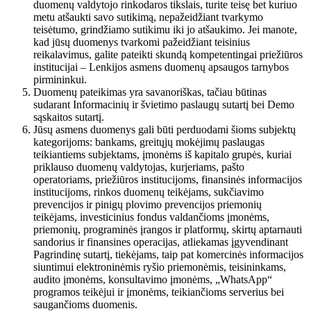
duomenų valdytojo rinkodaros tikslais, turite teisę bet kuriuo
metu atšaukti savo sutikimą, nepažeidžiant tvarkymo
teisėtumo, grindžiamo sutikimu iki jo atšaukimo. Jei manote,
kad jūsų duomenys tvarkomi pažeidžiant teisinius
reikalavimus, galite pateikti skundą kompetentingai priežiūros
institucijai – Lenkijos asmens duomenų apsaugos tarnybos
pirmininkui.
Duomenų pateikimas yra savanoriškas, tačiau būtinas
sudarant Informacinių ir švietimo paslaugų sutartį bei Demo
sąskaitos sutartį.
Jūsų asmens duomenys gali būti perduodami šioms subjektų
kategorijoms: bankams, greitųjų mokėjimų paslaugas
teikiantiems subjektams, įmonėms iš kapitalo grupės, kuriai
priklauso duomenų valdytojas, kurjeriams, pašto
operatoriams, priežiūros institucijoms, finansinės informacijos
institucijoms, rinkos duomenų teikėjams, sukčiavimo
prevencijos ir pinigų plovimo prevencijos priemonių
teikėjams, investicinius fondus valdančioms įmonėms,
priemonių, programinės įrangos ir platformų, skirtų aptarnauti
sandorius ir finansines operacijas, atliekamas įgyvendinant
Pagrindinę sutartį, tiekėjams, taip pat komercinės informacijos
siuntimui elektroninėmis ryšio priemonėmis, teisininkams,
audito įmonėms, konsultavimo įmonėms, „WhatsApp“
programos teikėjui ir įmonėms, teikiančioms serverius bei
saugančioms duomenis.