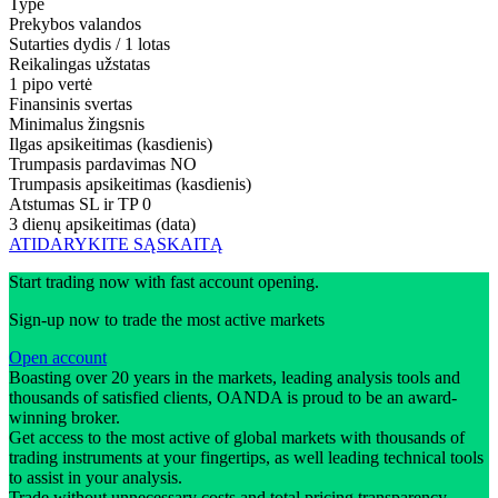
Type
Prekybos valandos
Sutarties dydis / 1 lotas
Reikalingas užstatas
1 pipo vertė
Finansinis svertas
Minimalus žingsnis
Ilgas apsikeitimas (kasdienis)
Trumpasis pardavimas
NO
Trumpasis apsikeitimas (kasdienis)
Atstumas SL ir TP
0
3 dienų apsikeitimas (data)
ATIDARYKITE SĄSKAITĄ
Start trading now with fast account opening.
Sign-up now to trade the most active markets
Open account
Boasting over 20 years in the markets, leading analysis tools and
thousands of satisfied clients, OANDA is proud to be an award-
winning broker.
Get access to the most active of global markets with thousands of
trading instruments at your fingertips, as well leading technical tools
to assist in your analysis.
Trade without unnecessary costs and total pricing transparency -