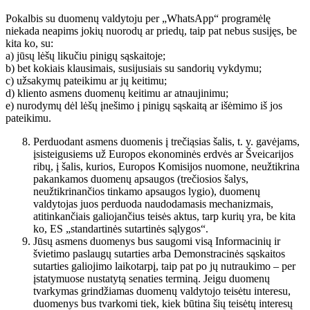
Pokalbis su duomenų valdytoju per „WhatsApp“ programėlę
niekada neapims jokių nuorodų ar priedų, taip pat nebus susijęs, be
kita ko, su:
a) jūsų lėšų likučiu pinigų sąskaitoje;
b) bet kokiais klausimais, susijusiais su sandorių vykdymu;
c) užsakymų pateikimu ar jų keitimu;
d) kliento asmens duomenų keitimu ar atnaujinimu;
e) nurodymų dėl lėšų įnešimo į pinigų sąskaitą ar išėmimo iš jos
pateikimu.
Perduodant asmens duomenis į trečiąsias šalis, t. y. gavėjams,
įsisteigusiems už Europos ekonominės erdvės ar Šveicarijos
ribų, į šalis, kurios, Europos Komisijos nuomone, neužtikrina
pakankamos duomenų apsaugos (trečiosios šalys,
neužtikrinančios tinkamo apsaugos lygio), duomenų
valdytojas juos perduoda naudodamasis mechanizmais,
atitinkančiais galiojančius teisės aktus, tarp kurių yra, be kita
ko, ES „standartinės sutartinės sąlygos“.
Jūsų asmens duomenys bus saugomi visą Informacinių ir
švietimo paslaugų sutarties arba Demonstracinės sąskaitos
sutarties galiojimo laikotarpį, taip pat po jų nutraukimo – per
įstatymuose nustatytą senaties terminą. Jeigu duomenų
tvarkymas grindžiamas duomenų valdytojo teisėtu interesu,
duomenys bus tvarkomi tiek, kiek būtina šių teisėtų interesų