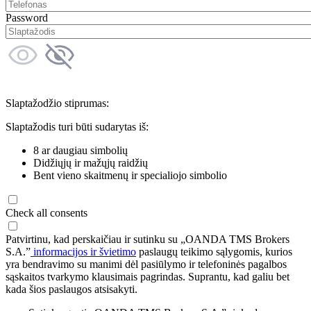
Password
Slaptažodžio stiprumas:
Slaptažodis turi būti sudarytas iš:
8 ar daugiau simbolių
Didžiųjų ir mažųjų raidžių
Bent vieno skaitmenų ir specialiojo simbolio
Check all consents
Patvirtinu, kad perskaičiau ir sutinku su „OANDA TMS Brokers
S.A.”
informacijos ir švietimo
paslaugų teikimo sąlygomis, kurios
yra bendravimo su manimi dėl pasiūlymo ir telefoninės pagalbos
sąskaitos tvarkymo klausimais pagrindas. Suprantu, kad galiu bet
kada šios paslaugos atsisakyti.