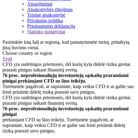
Atnaujinimai
Atsakomybės ribojimas
Teisinė atsakomybė
Privatumo politika
Prieinamumo deklaracija
Slapukų nustatymai
Pasirinkite kitą šalį ar regioną, kad pamatytumėte turinį, pritaikytą
jūsų buvimo vietai.
Choose country or region
Tęsti
CFD yra sudėtingos priemonės, dėl kurių kyla didelė rizika greitai
prarasti pinigus taikant finansinį svertą.
76 proc. neprofesionaliųjų investuotojų sąskaitų prarandami
pinigai prekiaujant CFD su šiuo teikėju.
Turėtumėte pagalvoti, ar suprantate, kaip veikia CFD ir ar galite sau
leisti prisiimti didelę riziką prarasti savo pinigus.
CFD yra sudėtingos priemonės, dėl kurių kyla didelė rizika greitai
prarasti pinigus taikant finansinį svertą.
76 proc. neprofesionaliųjų investuotojų sąskaitų prarandami
pinigai
prekiaujant CFD su šiuo teikėju. Turėtumėte pagalvoti, ar
suprantate, kaip veikia CFD ir ar galite sau leisti prisiimti didelę
riziką prarasti savo pinigus.