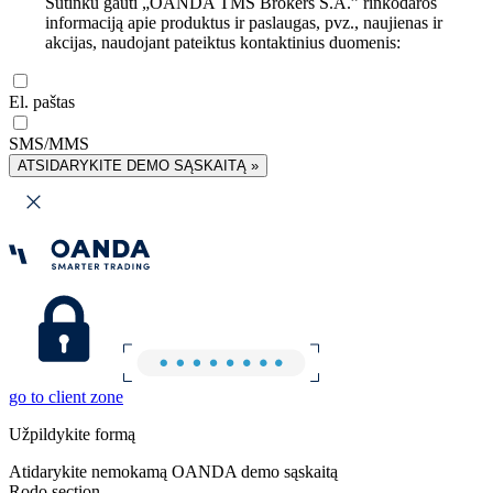
Sutinku gauti „OANDA TMS Brokers S.A.” rinkodaros
informaciją apie produktus ir paslaugas, pvz., naujienas ir
akcijas, naudojant pateiktus kontaktinius duomenis:
El. paštas
SMS/MMS
ATSIDARYKITE DEMO SĄSKAITĄ »
go to client zone
Užpildykite formą
Atidarykite nemokamą OANDA demo sąskaitą
Rodo section