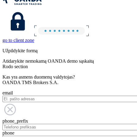
go to client zone
Užpildykite formą
Atidarykite nemokamą OANDA demo sąskaitą
Rodo section
Kas yra asmens duomenų valdytojas?
OANDA TMS Brokers S.A.
email
phone_prefix
phone