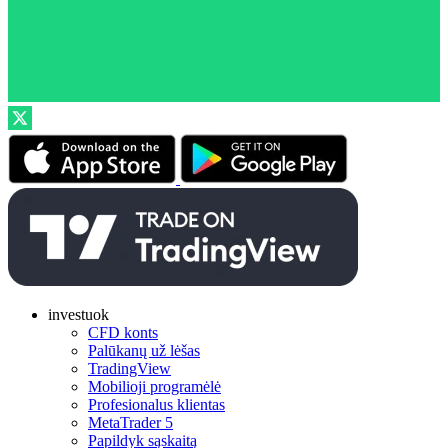
investuok
CFD konts
Palūkanų už lėšas
TradingView
Mobilioji programėlė
Profesionalus klientas
MetaTrader 5
Papildyk sąskaitą