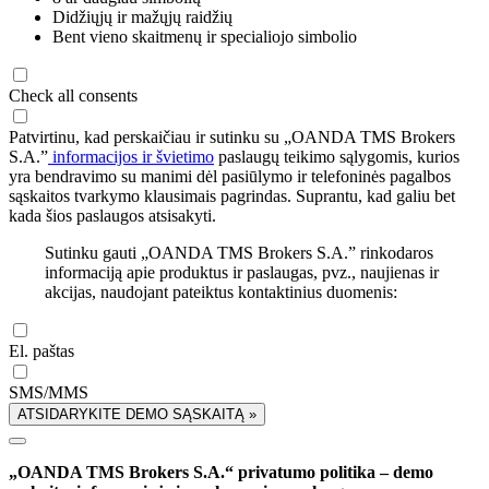
Didžiųjų ir mažųjų raidžių
Bent vieno skaitmenų ir specialiojo simbolio
Check all consents
Patvirtinu, kad perskaičiau ir sutinku su „OANDA TMS Brokers
S.A.”
informacijos ir švietimo
paslaugų teikimo sąlygomis, kurios
yra bendravimo su manimi dėl pasiūlymo ir telefoninės pagalbos
sąskaitos tvarkymo klausimais pagrindas. Suprantu, kad galiu bet
kada šios paslaugos atsisakyti.
Sutinku gauti „OANDA TMS Brokers S.A.” rinkodaros
informaciją apie produktus ir paslaugas, pvz., naujienas ir
akcijas, naudojant pateiktus kontaktinius duomenis:
El. paštas
SMS/MMS
ATSIDARYKITE DEMO SĄSKAITĄ »
„OANDA TMS Brokers S.A.“ privatumo politika – demo