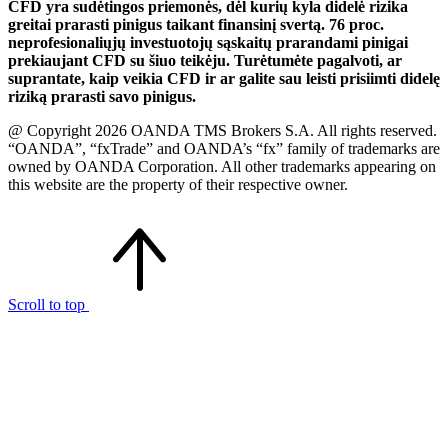
CFD yra sudėtingos priemonės, dėl kurių kyla didelė rizika
greitai prarasti pinigus taikant finansinį svertą. 76 proc.
neprofesionaliųjų investuotojų sąskaitų prarandami pinigai
prekiaujant CFD su šiuo teikėju. Turėtumėte pagalvoti, ar
suprantate, kaip veikia CFD ir ar galite sau leisti prisiimti didelę
riziką prarasti savo pinigus.
@ Copyright 2026 OANDA TMS Brokers S.A. All rights reserved.
“OANDA”, “fxTrade” and OANDA’s “fx” family of trademarks are
owned by OANDA Corporation. All other trademarks appearing on
this website are the property of their respective owner.
Scroll to top