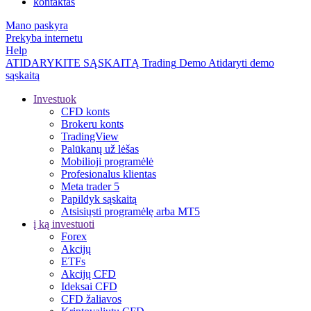
kontaktas
Mano paskyra
Prekyba internetu
Help
ATIDARYKITE SĄSKAITĄ
Trading
Demo
Atidaryti demo
sąskaitą
Investuok
CFD konts
Brokeru konts
TradingView
Palūkanų už lėšas
Mobilioji programėlė
Profesionalus klientas
Meta trader 5
Papildyk sąskaitą
Atsisiųsti programėlę arba MT5
į ką investuoti
Forex
Akcijų
ETFs
Akcijų CFD
Ideksai CFD
CFD žaliavos