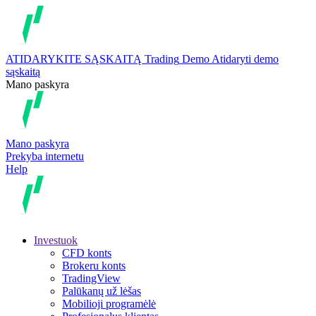
ATIDARYKITE SĄSKAITĄ
Trading
Demo
Atidaryti demo
sąskaitą
Mano paskyra
Mano paskyra
Prekyba internetu
Help
Investuok
CFD konts
Brokeru konts
TradingView
Palūkanų už lėšas
Mobilioji programėlė