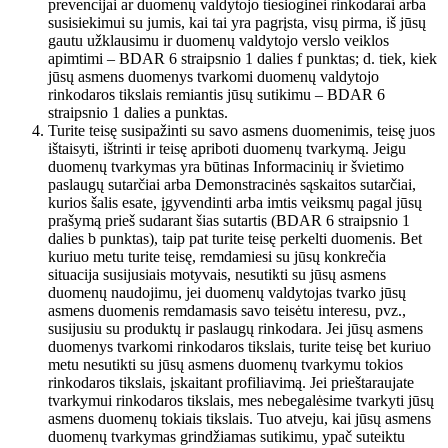
prevencijai ar duomenų valdytojo tiesioginei rinkodarai arba
susisiekimui su jumis, kai tai yra pagrįsta, visų pirma, iš jūsų
gautu užklausimu ir duomenų valdytojo verslo veiklos
apimtimi – BDAR 6 straipsnio 1 dalies f punktas; d. tiek, kiek
jūsų asmens duomenys tvarkomi duomenų valdytojo
rinkodaros tikslais remiantis jūsų sutikimu – BDAR 6
straipsnio 1 dalies a punktas.
Turite teisę susipažinti su savo asmens duomenimis, teisę juos
ištaisyti, ištrinti ir teisę apriboti duomenų tvarkymą. Jeigu
duomenų tvarkymas yra būtinas Informacinių ir švietimo
paslaugų sutarčiai arba Demonstracinės sąskaitos sutarčiai,
kurios šalis esate, įgyvendinti arba imtis veiksmų pagal jūsų
prašymą prieš sudarant šias sutartis (BDAR 6 straipsnio 1
dalies b punktas), taip pat turite teisę perkelti duomenis. Bet
kuriuo metu turite teisę, remdamiesi su jūsų konkrečia
situacija susijusiais motyvais, nesutikti su jūsų asmens
duomenų naudojimu, jei duomenų valdytojas tvarko jūsų
asmens duomenis remdamasis savo teisėtu interesu, pvz.,
susijusiu su produktų ir paslaugų rinkodara. Jei jūsų asmens
duomenys tvarkomi rinkodaros tikslais, turite teisę bet kuriuo
metu nesutikti su jūsų asmens duomenų tvarkymu tokios
rinkodaros tikslais, įskaitant profiliavimą. Jei prieštaraujate
tvarkymui rinkodaros tikslais, mes nebegalėsime tvarkyti jūsų
asmens duomenų tokiais tikslais. Tuo atveju, kai jūsų asmens
duomenų tvarkymas grindžiamas sutikimu, ypač suteiktu