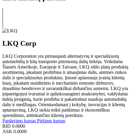
LKQ Corp
LKQ Corporation yra pirmaujanti alternatyvių ir specializuotų
automobilių ir kitų transporto priemonių dalių tiekėja. Veikdama
Šiaurės Amerikoje, Europoje ir Taivane, LKQ siūlo platų produktų
asortimentą, įskaitant perdirbtas ir atnaujintas dalis, antrinės rinkos
dalis ir specializuotus produktus. Įmonė aptarnauja įvairią klientų
bazę, įskaitant susidūrimo ir mechaninio remonto dirbtuves,
draudimo bendroves ir savarankiškai dirbančius asmenis. LKQ yra
įsipareigojusi tvarumui ir aplinkosauginei atsakomybei, valdydama
tinklą įrenginių, kurie perdirba ir pakartotinai naudoja automobilių
dalis ir medžiagas. Orientuodamasi į kokybę, inovacijas ir klientų
aptarnavimą, LKQ siekia teikti patikimus ir ekonomiškus
sprendimus, atitinkančius klientų poreikius.
Pardavimo kursas
Pirkimo kursas
BID
0.0000
ASK
0.0000