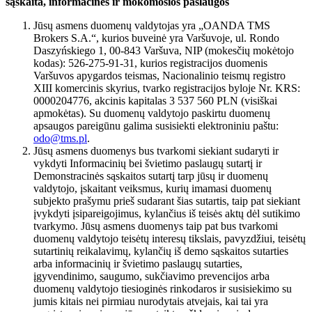
sąskaita, informacinės ir mokomosios paslaugos
Jūsų asmens duomenų valdytojas yra „OANDA TMS
Brokers S.A.“, kurios buveinė yra Varšuvoje, ul. Rondo
Daszyńskiego 1, 00-843 Varšuva, NIP (mokesčių mokėtojo
kodas): 526-275-91-31, kurios registracijos duomenis
Varšuvos apygardos teismas, Nacionalinio teismų registro
XIII komercinis skyrius, tvarko registracijos byloje Nr. KRS:
0000204776, akcinis kapitalas 3 537 560 PLN (visiškai
apmokėtas). Su duomenų valdytojo paskirtu duomenų
apsaugos pareigūnu galima susisiekti elektroniniu paštu:
odo@tms.pl
.
Jūsų asmens duomenys bus tvarkomi siekiant sudaryti ir
vykdyti Informacinių bei švietimo paslaugų sutartį ir
Demonstracinės sąskaitos sutartį tarp jūsų ir duomenų
valdytojo, įskaitant veiksmus, kurių imamasi duomenų
subjekto prašymu prieš sudarant šias sutartis, taip pat siekiant
įvykdyti įsipareigojimus, kylančius iš teisės aktų dėl sutikimo
tvarkymo. Jūsų asmens duomenys taip pat bus tvarkomi
duomenų valdytojo teisėtų interesų tikslais, pavyzdžiui, teisėtų
sutartinių reikalavimų, kylančių iš demo sąskaitos sutarties
arba informacinių ir švietimo paslaugų sutarties,
įgyvendinimo, saugumo, sukčiavimo prevencijos arba
duomenų valdytojo tiesioginės rinkodaros ir susisiekimo su
jumis kitais nei pirmiau nurodytais atvejais, kai tai yra