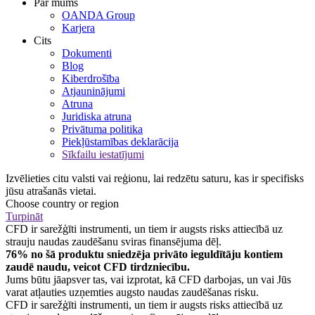
Par mums
OANDA Group
Karjera
Cits
Dokumenti
Blog
Kiberdrošība
Atjauninājumi
Atruna
Juridiska atruna
Privātuma politika
Piekļūstamības deklarācija
Sīkfailu iestatījumi
Izvēlieties citu valsti vai reģionu, lai redzētu saturu, kas ir specifisks
jūsu atrašanās vietai.
Choose country or region
Turpināt
CFD ir sarežģīti instrumenti, un tiem ir augsts risks attiecībā uz
strauju naudas zaudēšanu sviras finansējuma dēļ.
76% no šā produktu sniedzēja privāto ieguldītāju kontiem
zaudē naudu, veicot CFD tirdzniecību.
Jums būtu jāapsver tas, vai izprotat, kā CFD darbojas, un vai Jūs
varat atļauties uzņemties augsto naudas zaudēšanas risku.
CFD ir sarežģīti instrumenti, un tiem ir augsts risks attiecībā uz