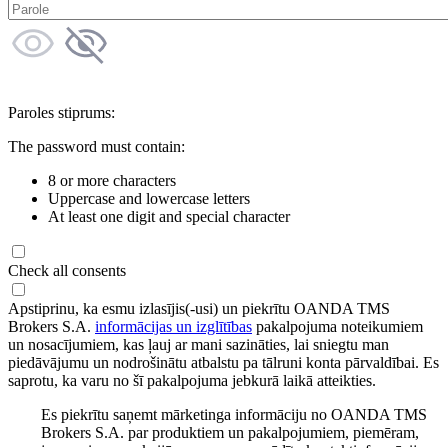
Paroles stiprums:
The password must contain:
8 or more characters
Uppercase and lowercase letters
At least one digit and special character
Check all consents
Apstiprinu, ka esmu izlasījis(-usi) un piekrītu OANDA TMS
Brokers S.A.
informācijas un izglītības
pakalpojuma noteikumiem
un nosacījumiem, kas ļauj ar mani sazināties, lai sniegtu man
piedāvājumu un nodrošinātu atbalstu pa tālruni konta pārvaldībai. Es
saprotu, ka varu no šī pakalpojuma jebkurā laikā atteikties.
Es piekrītu saņemt mārketinga informāciju no OANDA TMS
Brokers S.A. par produktiem un pakalpojumiem, piemēram,