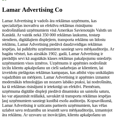
Lamar Advertising Co
Lamar Advertising ir vadošs āra reklāmas uzņēmums, kas
specializējas inovatīvu un efektīvu reklāmas risinājumu
nodrošināšanā uzņēmumiem visā Amerikas Savienotajās Valstīs un
Kanādā. Ar vairāk nekā 350 000 reklāmas laukumu, tostarp
stendiem, digitālajiem displejiem, transporta reklāmu un lidostu
reklāmu, Lamar Advertising piedāvā daudzveidīgas reklāmas
iespējas, lai palīdzētu uzņēmumiem sasniegt savu mērķauditoriju. Ar
bagātu vēsturi, kas aizsākās 1902. gadā, Lamar Advertising ir
pierādījis sevi kā augstākās klases reklāmas pakalpojumu sniedzējs
uzņēmumiem visos izmēros. Uzņēmums ir apņēmies nodrošināt
izcilu klientu apkalpošanu un cieši sadarbojas ar klientiem, lai
izveidotu pielāgotas reklāmas kampaņas, kas atbilst viņu unikālajām
vajadzībām un mērķiem. Lamar Advertising ir apņēmies izmantot
modernākās tehnoloģijas un nozares labāko praksi, lai nodrošinātu,
ka tā reklāmas risinājumi ir ietekmīgi un efektīvi. Piemēram,
uzņēmuma digitālie displeji piedāvā dinamisku un saistošu saturu,
ko var atjaunināt reāllaikā, savukārt tā transporta reklāmas iespējas
ļauj uzņēmumiem sasniegt kustībā esošu auditoriju. Kopsavilkumā,
Lamar Advertising ir uzticams partneris uzņēmumiem, kas vēlas
uzlabot savu redzamību un iesaistīt savu mērķauditoriju, izmantojot
āra reklāmu. Ar uzsvaru uz inovācijām, klientu apkalpošanu un