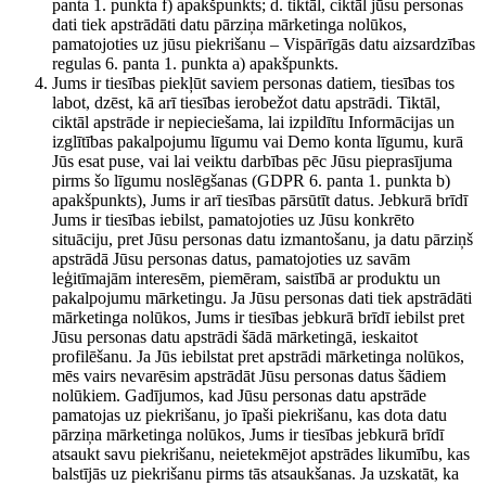
panta 1. punkta f) apakšpunkts; d. tiktāl, ciktāl jūsu personas
dati tiek apstrādāti datu pārziņa mārketinga nolūkos,
pamatojoties uz jūsu piekrišanu – Vispārīgās datu aizsardzības
regulas 6. panta 1. punkta a) apakšpunkts.
Jums ir tiesības piekļūt saviem personas datiem, tiesības tos
labot, dzēst, kā arī tiesības ierobežot datu apstrādi. Tiktāl,
ciktāl apstrāde ir nepieciešama, lai izpildītu Informācijas un
izglītības pakalpojumu līgumu vai Demo konta līgumu, kurā
Jūs esat puse, vai lai veiktu darbības pēc Jūsu pieprasījuma
pirms šo līgumu noslēgšanas (GDPR 6. panta 1. punkta b)
apakšpunkts), Jums ir arī tiesības pārsūtīt datus. Jebkurā brīdī
Jums ir tiesības iebilst, pamatojoties uz Jūsu konkrēto
situāciju, pret Jūsu personas datu izmantošanu, ja datu pārziņš
apstrādā Jūsu personas datus, pamatojoties uz savām
leģitīmajām interesēm, piemēram, saistībā ar produktu un
pakalpojumu mārketingu. Ja Jūsu personas dati tiek apstrādāti
mārketinga nolūkos, Jums ir tiesības jebkurā brīdī iebilst pret
Jūsu personas datu apstrādi šādā mārketingā, ieskaitot
profilēšanu. Ja Jūs iebilstat pret apstrādi mārketinga nolūkos,
mēs vairs nevarēsim apstrādāt Jūsu personas datus šādiem
nolūkiem. Gadījumos, kad Jūsu personas datu apstrāde
pamatojas uz piekrišanu, jo īpaši piekrišanu, kas dota datu
pārziņa mārketinga nolūkos, Jums ir tiesības jebkurā brīdī
atsaukt savu piekrišanu, neietekmējot apstrādes likumību, kas
balstījās uz piekrišanu pirms tās atsaukšanas. Ja uzskatāt, ka