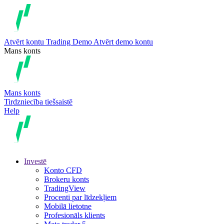
Atvērt kontu
Trading
Demo
Atvērt demo kontu
Mans konts
Mans konts
Tirdzniecība tiešsaistē
Help
Investē
Konto CFD
Brokeru konts
TradingView
Procenti par līdzekļiem
Mobilā lietotne
Profesionāls klients