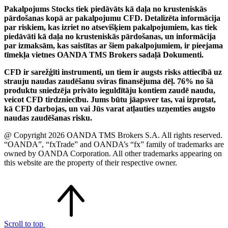
Pakalpojums Stocks tiek piedāvāts kā daļa no krusteniskās
pārdošanas kopā ar pakalpojumu CFD. Detalizēta informācija
par riskiem, kas izriet no atsevišķiem pakalpojumiem, kas tiek
piedāvāti kā daļa no krusteniskās pārdošanas, un informācija
par izmaksām, kas saistītas ar šiem pakalpojumiem, ir pieejama
tīmekļa vietnes OANDA TMS Brokers sadaļā Dokumenti.
CFD ir sarežģīti instrumenti, un tiem ir augsts risks attiecībā uz
strauju naudas zaudēšanu sviras finansējuma dēļ. 76% no šā
produktu sniedzēja privāto ieguldītāju kontiem zaudē naudu,
veicot CFD tirdzniecību. Jums būtu jāapsver tas, vai izprotat,
kā CFD darbojas, un vai Jūs varat atļauties uzņemties augsto
naudas zaudēšanas risku.
@ Copyright 2026 OANDA TMS Brokers S.A. All rights reserved.
“OANDA”, “fxTrade” and OANDA’s “fx” family of trademarks are
owned by OANDA Corporation. All other trademarks appearing on
this website are the property of their respective owner.
Scroll to top