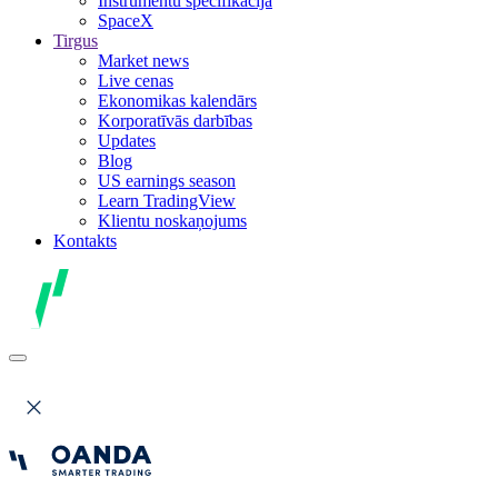
Instrumentu specifikācija
SpaceX
Tirgus
Market news
Live cenas
Ekonomikas kalendārs
Korporatīvās darbības
Updates
Blog
US earnings season
Learn TradingView
Klientu noskaņojums
Kontakts