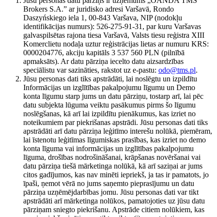
Jūsu personas datu pārziņš ir uzņēmums „OANDA TMS
Brokers S.A.” ar juridisko adresi Varšavā, Rondo
Daszyńskiego iela 1, 00-843 Varšava, NIP (nodokļu
identifikācijas numurs): 526-275-91-31, par kuru Varšavas
galvaspilsētas rajona tiesa Varšavā, Valsts tiesu reģistra XIII
Komerclietu nodaļa uztur reģistrācijas lietas ar numuru KRS:
0000204776, akciju kapitāls 3 537 560 PLN (pilnībā
apmaksāts). Ar datu pārziņa iecelto datu aizsardzības
speciālistu var sazināties, rakstot uz e-pastu:
odo@tms.pl
.
Jūsu personas dati tiks apstrādāti, lai noslēgtu un izpildītu
Informācijas un izglītības pakalpojumu līgumu un Demo
konta līgumu starp jums un datu pārziņu, tostarp arī, lai pēc
datu subjekta lūguma veiktu pasākumus pirms šo līgumu
noslēgšanas, kā arī lai izpildītu pienākumus, kas izriet no
noteikumiem par piekrišanas apstrādi. Jūsu personas dati tiks
apstrādāti arī datu pārziņa leģitīmo interešu nolūkā, piemēram,
lai īstenotu leģitīmas līgumiskas prasības, kas izriet no demo
konta līguma vai informācijas un izglītības pakalpojumu
līguma, drošības nodrošināšanai, krāpšanas novēršanai vai
datu pārziņa tiešā mārketinga nolūkā, kā arī saziņai ar jums
citos gadījumos, kas nav minēti iepriekš, ja tas ir pamatots, jo
īpaši, ņemot vērā no jums saņemto pieprasījumu un datu
pārziņa uzņēmējdarbības jomu. Jūsu personas dati var tikt
apstrādāti arī mārketinga nolūkos, pamatojoties uz jūsu datu
pārziņam sniegto piekrišanu. Apstrāde citiem nolūkiem, kas