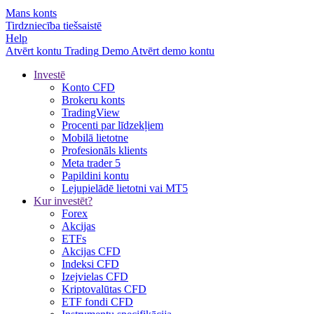
Mans konts
Tirdzniecība tiešsaistē
Help
Atvērt kontu
Trading
Demo
Atvērt demo kontu
Investē
Konto CFD
Brokeru konts
TradingView
Procenti par līdzekļiem
Mobilā lietotne
Profesionāls klients
Meta trader 5
Papildini kontu
Lejupielādē lietotni vai MT5
Kur investēt?
Forex
Akcijas
ETFs
Akcijas CFD
Indeksi CFD
Izejvielas CFD
Kriptovalūtas CFD
ETF fondi CFD