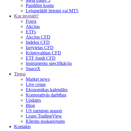
Meta trader 5
Papildini kontu
Lejupielādē lietotni vai MT5
Kur investēt?
Forex
Akcijas
ETFs
Akcijas CFD
Indeksi CFD
Izejvielas CFD
Kriptovalūtas CFD
ETF fondi CFD
Instrumentu specifikācija
SpaceX
Tirgus
Market news
Live cenas
Ekonomikas kalendārs
Korporatīvās darbības
Updates
Blog
US earnings season
Learn TradingView
Klientu noskaņojums
Kontakts