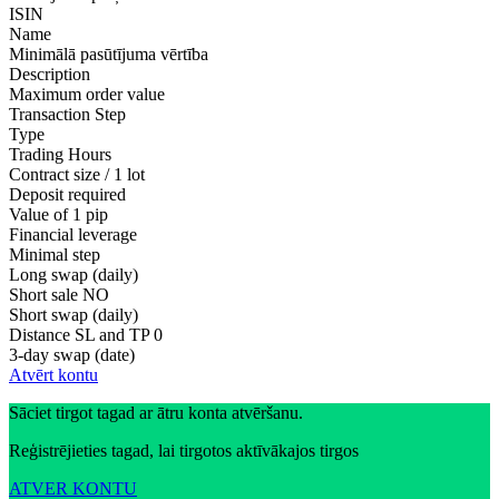
ISIN
Name
Minimālā pasūtījuma vērtība
Description
Maximum order value
Transaction Step
Type
Trading Hours
Contract size / 1 lot
Deposit required
Value of 1 pip
Financial leverage
Minimal step
Long swap (daily)
Short sale
NO
Short swap (daily)
Distance SL and TP
0
3-day swap (date)
Atvērt kontu
Sāciet tirgot tagad ar ātru konta atvēršanu.
Reģistrējieties tagad, lai tirgotos aktīvākajos tirgos
ATVER KONTU