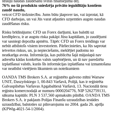
strauju naudas zaudēšanu sviras finansējuma dēļ.
76% no šā produktu sniedzēja privāto ieguldītāju kontiem
zaudē naudu,
veicot CFD tirdzniecību. Jums būtu jāapsver tas, vai izprotat, kā
CFD darbojas, un vai Jūs varat atļauties uzņemties augsto naudas
zaudēšanas risku.
Risku brīdinājums: CFD un Forex darījumi, kas balstīti uz
kredītplecu, ir ar augstu riska pakāpi Jūsu kapitālam, jo zaudējumi
var sasniegt depozīta apmēru. Tāpēc CFD un Forex treidings var
nebūt atbilstošs visiem investoriem. Pārliecinieties, ka Jūs saprotat
ietvertos riskus, un, ja nepieciešams, meklējiet padomu no
neatkarīga avota. Informācija, kas publicēta šajā mājaslapā nav
adresēta kādas konkrētas valsts saņēmējiem, un tā nav paredzēta
izplatīšanai valstīs, kurās šīs informācijas izplatīšana vai izmantošana
var neatbilst vietējiem likumiem un noteikumiem
OANDA TMS Brokers S.A. ar reģistrēto galveno mītni Warsaw
UNIT, Daszyńskiego 1, 00-843 Varšavā, Polijā, kas ir reģistrēta
Galvaspilsētas Varšavas Apgabaltiesā Varšavā, 13. Nacionālā tiesu
reģistra komercnodaļā ar numuru 0000204776, NIP 5262759131,
sākuma kapitāls: PLN 3 537,560 apmaksāts pilnībā. OANDA TMS
Brokers S.A. ir pakļauts Polijas Finanšu uzraudzības iestādes
uzraudzībai, balstoties uz pilnvarojumu no 2004. gada 26. aprīļa
(KPWig-4021-54-1/2004).