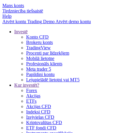
Mans konts
Tirdzniecība tiešsaistē
Help
Atvērt kontu
Trading
Demo
Atvērt demo kontu
Investē
Konto CFD
Brokeru konts
TradingView
Procenti par līdzekļiem
Mobilā lietotne
Profesionāls klients
Meta trader 5
Papildini kontu
Lejupielādē lietotni vai MT5
Kur investēt?
Forex
Akcijas
ETFs
Akcijas CFD
Indeksi CFD
Izejvielas CFD
Kriptovalūtas CFD
ETF fondi CFD