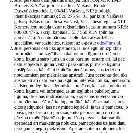
Jūsu personas datu pārziņš ir uzņēmums „OANDA TMS
Brokers S.A.” ar juridisko adresi Varšavā, Rondo
Daszyńskiego iela 1, 00-843 Varšava, NIP (nodokļu
identifikācijas numurs): 526-275-91-31, par kuru Varšavas
galvaspilsētas rajona tiesa Varšavā, Valsts tiesu reģistra XIII
Komerclietu nodaļa uztur reģistrācijas lietas ar numuru KRS:
0000204776, akciju kapitāls 3 537 560 PLN (pilnībā
apmaksāts). Ar datu pārziņa iecelto datu aizsardzības
speciālistu var sazināties, rakstot uz e-pastu:
odo@tms.pl
.
Jūsu personas dati tiks apstrādāti, lai noslēgtu un izpildītu
Informācijas un izglītības pakalpojumu līgumu un Demo
konta līgumu starp jums un datu pārziņu, tostarp arī, lai pēc
datu subjekta lūguma veiktu pasākumus pirms šo līgumu
noslēgšanas, kā arī lai izpildītu pienākumus, kas izriet no
noteikumiem par piekrišanas apstrādi. Jūsu personas dati tiks
apstrādāti arī datu pārziņa leģitīmo interešu nolūkā, piemēram,
lai īstenotu leģitīmas līgumiskas prasības, kas izriet no demo
konta līguma vai informācijas un izglītības pakalpojumu
līguma, drošības nodrošināšanai, krāpšanas novēršanai vai
datu pārziņa tiešā mārketinga nolūkā, kā arī saziņai ar jums
citos gadījumos, kas nav minēti iepriekš, ja tas ir pamatots, jo
īpaši, ņemot vērā no jums saņemto pieprasījumu un datu
pārziņa uzņēmējdarbības jomu. Jūsu personas dati var tikt
apstrādāti arī mārketinga nolūkos, pamatojoties uz jūsu datu
pārziņam sniegto piekrišanu. Apstrāde citiem nolūkiem, kas