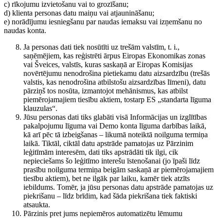
c) rīkojumu izvietošanu vai to grozīšanu;
d) klienta personas datu maiņu vai atjaunināšanu;
e) norādījumu iesniegšanu par naudas iemaksu vai izņemšanu no
naudas konta.
Ja personas dati tiek nosūtīti uz trešām valstīm, t. i.,
saņēmējiem, kas reģistrēti ārpus Eiropas Ekonomikas zonas
vai Šveices, valstīs, kuras saskaņā ar Eiropas Komisijas
novērtējumu nenodrošina pietiekamu datu aizsardzību (trešās
valstis, kas nenodrošina atbilstošu aizsardzības līmeni), datu
pārziņš tos nosūta, izmantojot mehānismus, kas atbilst
piemērojamajiem tiesību aktiem, tostarp ES „standarta līguma
klauzulas“.
Jūsu personas dati tiks glabāti visā Informācijas un izglītības
pakalpojumu līguma vai Demo konta līguma darbības laikā,
kā arī pēc tā izbeigšanas – likumā noteiktā noilguma termiņa
laikā. Tiktāl, ciktāl datu apstrāde pamatojas uz Pārzinim
leģitīmām interesēm, dati tiks apstrādāti tik ilgi, cik
nepieciešams šo leģitīmo interešu īstenošanai (jo īpaši līdz
prasību noilguma termiņa beigām saskaņā ar piemērojamajiem
tiesību aktiem), bet ne ilgāk par laiku, kamēr tiek atzīts
iebildums. Tomēr, ja jūsu personas datu apstrāde pamatojas uz
piekrišanu – līdz brīdim, kad šāda piekrišana tiek faktiski
atsaukta.
Pārzinis pret jums nepiemēros automatizētu lēmumu