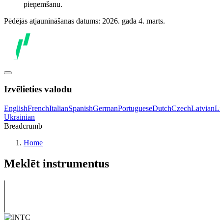
pieņemšanu.
Pēdējās atjaunināšanas datums: 2026. gada 4. marts.
Izvēlieties valodu
English
French
Italian
Spanish
German
Portuguese
Dutch
Czech
Latvian
L
Ukrainian
Breadcrumb
Home
Meklēt instrumentus