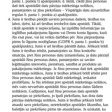
panta 1. punkta f) apakšpunkts; d. tiktāl, ciktāl jūsu personas
dati tiek apstrādāti datu pārziņa mārketinga nolūkos,
pamatojoties uz jūsu piekrišanu – Vispārīgās datu aizsardzības
regulas 6. panta 1. punkta a) apakšpunkts.
Jums ir tiesības piekļūt saviem personas datiem, tiesības tos
labot, dzēst, kā arī tiesības ierobežot datu apstrādi. Tiktāl,
ciktāl apstrāde ir nepieciešama, lai izpildītu Informācijas un
izglītības pakalpojumu līgumu vai Demo konta līgumu, kurā
Jūs esat puse, vai lai veiktu darbības pēc Jūsu pieprasījuma
pirms šo līgumu noslēgšanas (GDPR 6. panta 1. punkta b)
apakšpunkts), Jums ir arī tiesības pārsūtīt datus. Jebkurā brīdī
Jums ir tiesības iebilst, pamatojoties uz Jūsu konkrēto
situāciju, pret Jūsu personas datu izmantošanu, ja datu pārziņš
apstrādā Jūsu personas datus, pamatojoties uz savām
leģitīmajām interesēm, piemēram, saistībā ar produktu un
pakalpojumu mārketingu. Ja Jūsu personas dati tiek apstrādāti
mārketinga nolūkos, Jums ir tiesības jebkurā brīdī iebilst pret
Jūsu personas datu apstrādi šādā mārketingā, ieskaitot
profilēšanu. Ja Jūs iebilstat pret apstrādi mārketinga nolūkos,
mēs vairs nevarēsim apstrādāt Jūsu personas datus šādiem
nolūkiem. Gadījumos, kad Jūsu personas datu apstrāde
pamatojas uz piekrišanu, jo īpaši piekrišanu, kas dota datu
pārziņa mārketinga nolūkos, Jums ir tiesības jebkurā brīdī
atsaukt savu piekrišanu, neietekmējot apstrādes likumību, kas
balstījās uz piekrišanu pirms tās atsaukšanas. Ja uzskatāt, ka