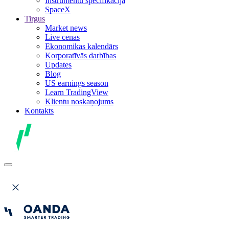
Instrumentu specifikācija
SpaceX
Tirgus
Market news
Live cenas
Ekonomikas kalendārs
Korporatīvās darbības
Updates
Blog
US earnings season
Learn TradingView
Klientu noskaņojums
Kontakts