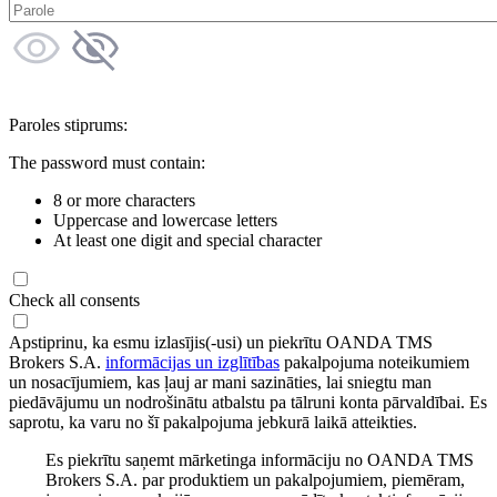
Paroles stiprums:
The password must contain:
8 or more characters
Uppercase and lowercase letters
At least one digit and special character
Check all consents
Apstiprinu, ka esmu izlasījis(-usi) un piekrītu OANDA TMS
Brokers S.A.
informācijas un izglītības
pakalpojuma noteikumiem
un nosacījumiem, kas ļauj ar mani sazināties, lai sniegtu man
piedāvājumu un nodrošinātu atbalstu pa tālruni konta pārvaldībai. Es
saprotu, ka varu no šī pakalpojuma jebkurā laikā atteikties.
Es piekrītu saņemt mārketinga informāciju no OANDA TMS
Brokers S.A. par produktiem un pakalpojumiem, piemēram,