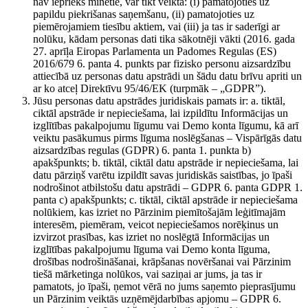
nav iepriekš minētie, var tikt veikta: (i) pamatojoties uz
papildu piekrišanas saņemšanu, (ii) pamatojoties uz
piemērojamiem tiesību aktiem, vai (iii) ja tas ir saderīgi ar
nolūku, kādam personas dati tika sākotnēji vākti (2016. gada
27. aprīļa Eiropas Parlamenta un Padomes Regulas (ES)
2016/679 6. panta 4. punkts par fizisko personu aizsardzību
attiecībā uz personas datu apstrādi un šādu datu brīvu apriti un
ar ko atceļ Direktīvu 95/46/EK (turpmāk – „GDPR”).
Jūsu personas datu apstrādes juridiskais pamats ir: a. tiktāl,
ciktāl apstrāde ir nepieciešama, lai izpildītu Informācijas un
izglītības pakalpojumu līgumu vai Demo konta līgumu, kā arī
veiktu pasākumus pirms līguma noslēgšanas – Vispārīgās datu
aizsardzības regulas (GDPR) 6. panta 1. punkta b)
apakšpunkts; b. tiktāl, ciktāl datu apstrāde ir nepieciešama, lai
datu pārziņš varētu izpildīt savas juridiskās saistības, jo īpaši
nodrošinot atbilstošu datu apstrādi – GDPR 6. panta GDPR 1.
panta c) apakšpunkts; c. tiktāl, ciktāl apstrāde ir nepieciešama
nolūkiem, kas izriet no Pārzinim piemītošajām leģitīmajām
interesēm, piemēram, veicot nepieciešamos norēķinus un
izvirzot prasības, kas izriet no noslēgtā Informācijas un
izglītības pakalpojumu līguma vai Demo konta līguma,
drošības nodrošināšanai, krāpšanas novēršanai vai Pārzinim
tiešā mārketinga nolūkos, vai saziņai ar jums, ja tas ir
pamatots, jo īpaši, ņemot vērā no jums saņemto pieprasījumu
un Pārzinim veiktās uzņēmējdarbības apjomu – GDPR 6.