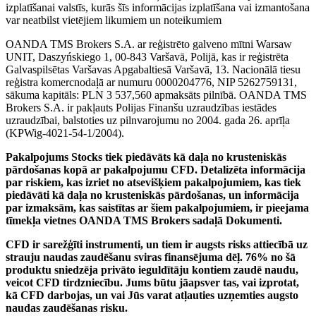
izplatīšanai valstīs, kurās šīs informācijas izplatīšana vai izmantošana
var neatbilst vietējiem likumiem un noteikumiem
OANDA TMS Brokers S.A. ar reģistrēto galveno mītni Warsaw
UNIT, Daszyńskiego 1, 00-843 Varšavā, Polijā, kas ir reģistrēta
Galvaspilsētas Varšavas Apgabaltiesā Varšavā, 13. Nacionālā tiesu
reģistra komercnodaļā ar numuru 0000204776, NIP 5262759131,
sākuma kapitāls: PLN 3 537,560 apmaksāts pilnībā. OANDA TMS
Brokers S.A. ir pakļauts Polijas Finanšu uzraudzības iestādes
uzraudzībai, balstoties uz pilnvarojumu no 2004. gada 26. aprīļa
(KPWig-4021-54-1/2004).
Pakalpojums Stocks tiek piedāvāts kā daļa no krusteniskās
pārdošanas kopā ar pakalpojumu CFD. Detalizēta informācija
par riskiem, kas izriet no atsevišķiem pakalpojumiem, kas tiek
piedāvāti kā daļa no krusteniskās pārdošanas, un informācija
par izmaksām, kas saistītas ar šiem pakalpojumiem, ir pieejama
tīmekļa vietnes OANDA TMS Brokers sadaļā Dokumenti.
CFD ir sarežģīti instrumenti, un tiem ir augsts risks attiecībā uz
strauju naudas zaudēšanu sviras finansējuma dēļ. 76% no šā
produktu sniedzēja privāto ieguldītāju kontiem zaudē naudu,
veicot CFD tirdzniecību. Jums būtu jāapsver tas, vai izprotat,
kā CFD darbojas, un vai Jūs varat atļauties uzņemties augsto
naudas zaudēšanas risku.