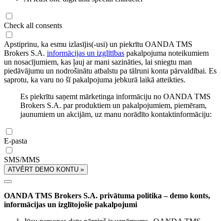
Check all consents
Apstiprinu, ka esmu izlasījis(-usi) un piekrītu OANDA TMS
Brokers S.A.
informācijas un izglītības
pakalpojuma noteikumiem
un nosacījumiem, kas ļauj ar mani sazināties, lai sniegtu man
piedāvājumu un nodrošinātu atbalstu pa tālruni konta pārvaldībai. Es
saprotu, ka varu no šī pakalpojuma jebkurā laikā atteikties.
Es piekrītu saņemt mārketinga informāciju no OANDA TMS
Brokers S.A. par produktiem un pakalpojumiem, piemēram,
jaunumiem un akcijām, uz manu norādīto kontaktinformāciju:
E-pasta
SMS/MMS
ATVĒRT DEMO KONTU »
OANDA TMS Brokers S.A. privātuma politika – demo konts,
informācijas un izglītojošie pakalpojumi