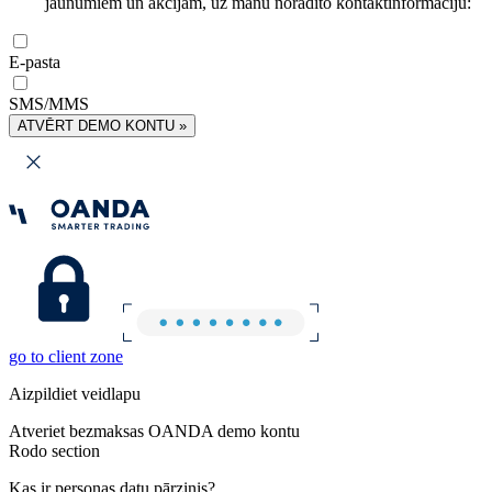
jaunumiem un akcijām, uz manu norādīto kontaktinformāciju:
E-pasta
SMS/MMS
ATVĒRT DEMO KONTU »
go to client zone
Aizpildiet veidlapu
Atveriet bezmaksas OANDA demo kontu
Rodo section
Kas ir personas datu pārzinis?