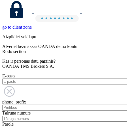
go to client zone
Aizpildiet veidlapu
Atveriet bezmaksas OANDA demo kontu
Rodo section
Kas ir personas datu pārzinis?
OANDA TMS Brokers S.A.
E-pasts
phone_prefix
Tālruņa numurs
Parole