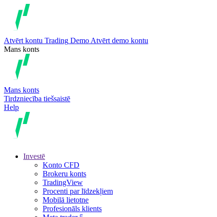
Atvērt kontu
Trading
Demo
Atvērt demo kontu
Mans konts
Mans konts
Tirdzniecība tiešsaistē
Help
Investē
Konto CFD
Brokeru konts
TradingView
Procenti par līdzekļiem
Mobilā lietotne
Profesionāls klients