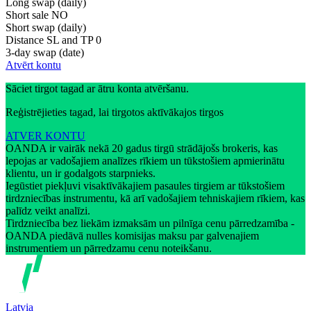
Long swap (daily)
Short sale
NO
Short swap (daily)
Distance SL and TP
0
3-day swap (date)
Atvērt kontu
Sāciet tirgot tagad ar ātru konta atvēršanu.
Reģistrējieties tagad, lai tirgotos aktīvākajos tirgos
ATVER KONTU
OANDA ir vairāk nekā 20 gadus tirgū strādājošs brokeris, kas
lepojas ar vadošajiem analīzes rīkiem un tūkstošiem apmierinātu
klientu, un ir godalgots starpnieks.
Iegūstiet piekļuvi visaktīvākajiem pasaules tirgiem ar tūkstošiem
tirdzniecības instrumentu, kā arī vadošajiem tehniskajiem rīkiem, kas
palīdz veikt analīzi.
Tirdzniecība bez liekām izmaksām un pilnīga cenu pārredzamība -
OANDA piedāvā nulles komisijas maksu par galvenajiem
instrumentiem un pārredzamu cenu noteikšanu.
Latvia