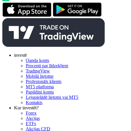
investē
Oanda konts
Procenti par līdzekļiem
TradingView
Mobilā lietotne
Profesionāls klients
MT5 platforma
Papildini kontu
Lejupielādē lietotni vai MT5
Kontakts
Kur investēt?
Forex
Akcijas
ETFs
Akcijas CFD