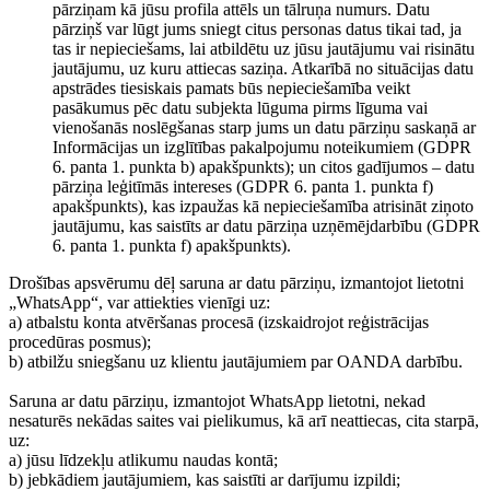
pārziņam kā jūsu profila attēls un tālruņa numurs. Datu
pārziņš var lūgt jums sniegt citus personas datus tikai tad, ja
tas ir nepieciešams, lai atbildētu uz jūsu jautājumu vai risinātu
jautājumu, uz kuru attiecas saziņa. Atkarībā no situācijas datu
apstrādes tiesiskais pamats būs nepieciešamība veikt
pasākumus pēc datu subjekta lūguma pirms līguma vai
vienošanās noslēgšanas starp jums un datu pārziņu saskaņā ar
Informācijas un izglītības pakalpojumu noteikumiem (GDPR
6. panta 1. punkta b) apakšpunkts); un citos gadījumos – datu
pārziņa leģitīmās intereses (GDPR 6. panta 1. punkta f)
apakšpunkts), kas izpaužas kā nepieciešamība atrisināt ziņoto
jautājumu, kas saistīts ar datu pārziņa uzņēmējdarbību (GDPR
6. panta 1. punkta f) apakšpunkts).
Drošības apsvērumu dēļ saruna ar datu pārziņu, izmantojot lietotni
„WhatsApp“, var attiekties vienīgi uz:
a) atbalstu konta atvēršanas procesā (izskaidrojot reģistrācijas
procedūras posmus);
b) atbilžu sniegšanu uz klientu jautājumiem par OANDA darbību.
Saruna ar datu pārziņu, izmantojot WhatsApp lietotni, nekad
nesaturēs nekādas saites vai pielikumus, kā arī neattiecas, cita starpā,
uz:
a) jūsu līdzekļu atlikumu naudas kontā;
b) jebkādiem jautājumiem, kas saistīti ar darījumu izpildi;