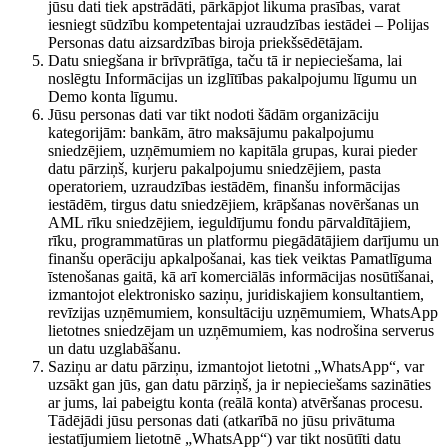
jūsu dati tiek apstrādāti, pārkāpjot likuma prasības, varat
iesniegt sūdzību kompetentajai uzraudzības iestādei – Polijas
Personas datu aizsardzības biroja priekšsēdētājam.
Datu sniegšana ir brīvprātīga, taču tā ir nepieciešama, lai
noslēgtu Informācijas un izglītības pakalpojumu līgumu un
Demo konta līgumu.
Jūsu personas dati var tikt nodoti šādām organizāciju
kategorijām: bankām, ātro maksājumu pakalpojumu
sniedzējiem, uzņēmumiem no kapitāla grupas, kurai pieder
datu pārziņš, kurjeru pakalpojumu sniedzējiem, pasta
operatoriem, uzraudzības iestādēm, finanšu informācijas
iestādēm, tirgus datu sniedzējiem, krāpšanas novēršanas un
AML rīku sniedzējiem, ieguldījumu fondu pārvaldītājiem,
rīku, programmatūras un platformu piegādātājiem darījumu un
finanšu operāciju apkalpošanai, kas tiek veiktas Pamatlīguma
īstenošanas gaitā, kā arī komerciālās informācijas nosūtīšanai,
izmantojot elektronisko saziņu, juridiskajiem konsultantiem,
revīzijas uzņēmumiem, konsultāciju uzņēmumiem, WhatsApp
lietotnes sniedzējam un uzņēmumiem, kas nodrošina serverus
un datu uzglabāšanu.
Saziņu ar datu pārziņu, izmantojot lietotni „WhatsApp“, var
uzsākt gan jūs, gan datu pārziņš, ja ir nepieciešams sazināties
ar jums, lai pabeigtu konta (reālā konta) atvēršanas procesu.
Tādējādi jūsu personas dati (atkarībā no jūsu privātuma
iestatījumiem lietotnē „WhatsApp“) var tikt nosūtīti datu