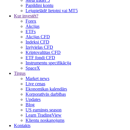
Meta trader 5
Papildini kontu
Lejupielādē lietotni vai MT5
Kur investēt?
Forex
Akcijas
ETFs
Akcijas CFD
Indeksi CFD
Izejvielas CFD
Kriptovalūtas CFD
ETF fondi CFD
Instrumentu specifikācija
SpaceX
Tirgus
Market news
Live cenas
Ekonomikas kalendārs
Korporatīvās darbības
Updates
Blog
US earnings season
Learn TradingView
Klientu noskaņojums
Kontakts