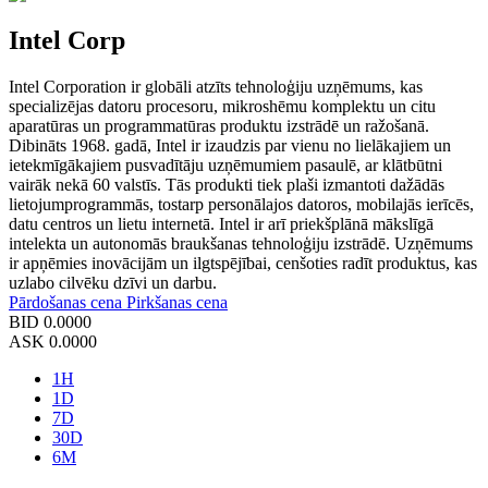
Intel Corp
Intel Corporation ir globāli atzīts tehnoloģiju uzņēmums, kas
specializējas datoru procesoru, mikroshēmu komplektu un citu
aparatūras un programmatūras produktu izstrādē un ražošanā.
Dibināts 1968. gadā, Intel ir izaudzis par vienu no lielākajiem un
ietekmīgākajiem pusvadītāju uzņēmumiem pasaulē, ar klātbūtni
vairāk nekā 60 valstīs. Tās produkti tiek plaši izmantoti dažādās
lietojumprogrammās, tostarp personālajos datoros, mobilajās ierīcēs,
datu centros un lietu internetā. Intel ir arī priekšplānā mākslīgā
intelekta un autonomās braukšanas tehnoloģiju izstrādē. Uzņēmums
ir apņēmies inovācijām un ilgtspējībai, cenšoties radīt produktus, kas
uzlabo cilvēku dzīvi un darbu.
Pārdošanas cena
Pirkšanas cena
BID
0.0000
ASK
0.0000
1H
1D
7D
30D
6M