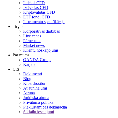
Indeksi CFD
Izejvielas CFD
Kriptovalūtas CFD
ETF fondi CFD
Instrumentu specifikācija
Tirgus
Korporatīvās darbības
Live cenas
Pārnesumi
Market news
Klientu noskaņojums
Par mums
OANDA Group
Karjera
Cits
Dokumenti
Blog
Kiberdrošība
Atjauninājumi
Atruna
Juridiska atruna
Privātuma politika
Piekļūstamības deklarācija
Sīkfailu iestatījumi