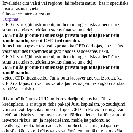
Izvēlieties citu valsti vai reģionu, lai redzētu saturu, kas ir specifisks
jūsu atrašanās vietai.
Choose country or region
Turpināt
CFD ir sarežģīti instrumenti, un tiem ir augsts risks attiecībā uz
strauju naudas zaudēšanu sviras finansējuma dēļ.
76% no šā produktu sniedzēja privāto ieguldītāju kontiem
zaudē naudu, veicot CFD tirdzniecību.
Jums būtu jāapsver tas, vai izprotat, kā CFD darbojas, un vai Jūs
varat atļauties uzņemties augsto naudas zaudēšanas risku.
CFD ir sarežģīti instrumenti, un tiem ir augsts risks attiecībā uz
strauju naudas zaudēšanu sviras finansējuma dēļ.
76% no šā produktu sniedzēja privāto ieguldītāju kontiem
zaudē naudu,
veicot CFD tirdzniecību. Jums būtu jāapsver tas, vai izprotat, kā
CFD darbojas, un vai Jūs varat atļauties uzņemties augsto naudas
zaudēšanas risku.
Risku brīdinājums: CFD un Forex darījumi, kas balstīti uz
kredītplecu, ir ar augstu riska pakāpi Jūsu kapitālam, jo zaudējumi
var sasniegt depozīta apmēru. Tāpēc CFD un Forex treidings var
nebūt atbilstošs visiem investoriem. Pārliecinieties, ka Jūs saprotat
ietvertos riskus, un, ja nepieciešams, meklējiet padomu no
neatkarīga avota. Informācija, kas publicēta šajā mājaslapā nav
adresēta kādas konkrētas valsts saņēmējiem, un tā nav paredzēta