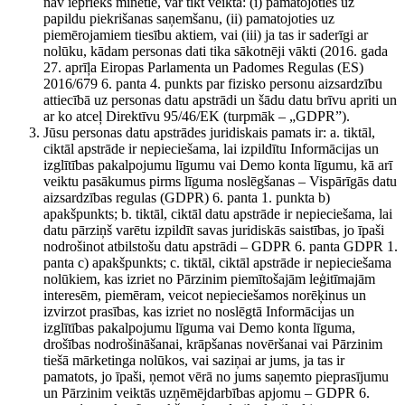
nav iepriekš minētie, var tikt veikta: (i) pamatojoties uz
papildu piekrišanas saņemšanu, (ii) pamatojoties uz
piemērojamiem tiesību aktiem, vai (iii) ja tas ir saderīgi ar
nolūku, kādam personas dati tika sākotnēji vākti (2016. gada
27. aprīļa Eiropas Parlamenta un Padomes Regulas (ES)
2016/679 6. panta 4. punkts par fizisko personu aizsardzību
attiecībā uz personas datu apstrādi un šādu datu brīvu apriti un
ar ko atceļ Direktīvu 95/46/EK (turpmāk – „GDPR”).
Jūsu personas datu apstrādes juridiskais pamats ir: a. tiktāl,
ciktāl apstrāde ir nepieciešama, lai izpildītu Informācijas un
izglītības pakalpojumu līgumu vai Demo konta līgumu, kā arī
veiktu pasākumus pirms līguma noslēgšanas – Vispārīgās datu
aizsardzības regulas (GDPR) 6. panta 1. punkta b)
apakšpunkts; b. tiktāl, ciktāl datu apstrāde ir nepieciešama, lai
datu pārziņš varētu izpildīt savas juridiskās saistības, jo īpaši
nodrošinot atbilstošu datu apstrādi – GDPR 6. panta GDPR 1.
panta c) apakšpunkts; c. tiktāl, ciktāl apstrāde ir nepieciešama
nolūkiem, kas izriet no Pārzinim piemītošajām leģitīmajām
interesēm, piemēram, veicot nepieciešamos norēķinus un
izvirzot prasības, kas izriet no noslēgtā Informācijas un
izglītības pakalpojumu līguma vai Demo konta līguma,
drošības nodrošināšanai, krāpšanas novēršanai vai Pārzinim
tiešā mārketinga nolūkos, vai saziņai ar jums, ja tas ir
pamatots, jo īpaši, ņemot vērā no jums saņemto pieprasījumu
un Pārzinim veiktās uzņēmējdarbības apjomu – GDPR 6.