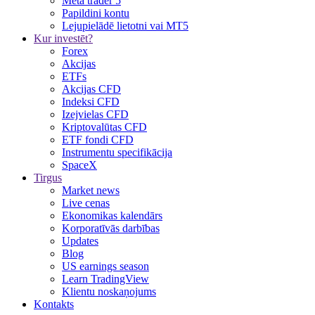
Meta trader 5
Papildini kontu
Lejupielādē lietotni vai MT5
Kur investēt?
Forex
Akcijas
ETFs
Akcijas CFD
Indeksi CFD
Izejvielas CFD
Kriptovalūtas CFD
ETF fondi CFD
Instrumentu specifikācija
SpaceX
Tirgus
Market news
Live cenas
Ekonomikas kalendārs
Korporatīvās darbības
Updates
Blog
US earnings season
Learn TradingView
Klientu noskaņojums
Kontakts