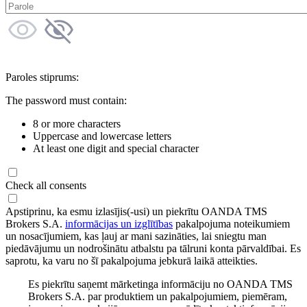
Paroles stiprums:
The password must contain:
8 or more characters
Uppercase and lowercase letters
At least one digit and special character
Check all consents
Apstiprinu, ka esmu izlasījis(-usi) un piekrītu OANDA TMS
Brokers S.A.
informācijas un izglītības
pakalpojuma noteikumiem
un nosacījumiem, kas ļauj ar mani sazināties, lai sniegtu man
piedāvājumu un nodrošinātu atbalstu pa tālruni konta pārvaldībai. Es
saprotu, ka varu no šī pakalpojuma jebkurā laikā atteikties.
Es piekrītu saņemt mārketinga informāciju no OANDA TMS
Brokers S.A. par produktiem un pakalpojumiem, piemēram,