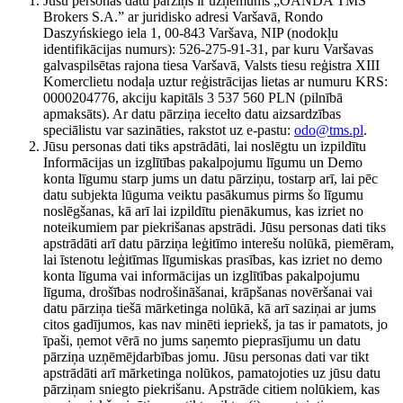
Jūsu personas datu pārziņš ir uzņēmums „OANDA TMS
Brokers S.A.” ar juridisko adresi Varšavā, Rondo
Daszyńskiego iela 1, 00-843 Varšava, NIP (nodokļu
identifikācijas numurs): 526-275-91-31, par kuru Varšavas
galvaspilsētas rajona tiesa Varšavā, Valsts tiesu reģistra XIII
Komerclietu nodaļa uztur reģistrācijas lietas ar numuru KRS:
0000204776, akciju kapitāls 3 537 560 PLN (pilnībā
apmaksāts). Ar datu pārziņa iecelto datu aizsardzības
speciālistu var sazināties, rakstot uz e-pastu:
odo@tms.pl
.
Jūsu personas dati tiks apstrādāti, lai noslēgtu un izpildītu
Informācijas un izglītības pakalpojumu līgumu un Demo
konta līgumu starp jums un datu pārziņu, tostarp arī, lai pēc
datu subjekta lūguma veiktu pasākumus pirms šo līgumu
noslēgšanas, kā arī lai izpildītu pienākumus, kas izriet no
noteikumiem par piekrišanas apstrādi. Jūsu personas dati tiks
apstrādāti arī datu pārziņa leģitīmo interešu nolūkā, piemēram,
lai īstenotu leģitīmas līgumiskas prasības, kas izriet no demo
konta līguma vai informācijas un izglītības pakalpojumu
līguma, drošības nodrošināšanai, krāpšanas novēršanai vai
datu pārziņa tiešā mārketinga nolūkā, kā arī saziņai ar jums
citos gadījumos, kas nav minēti iepriekš, ja tas ir pamatots, jo
īpaši, ņemot vērā no jums saņemto pieprasījumu un datu
pārziņa uzņēmējdarbības jomu. Jūsu personas dati var tikt
apstrādāti arī mārketinga nolūkos, pamatojoties uz jūsu datu
pārziņam sniegto piekrišanu. Apstrāde citiem nolūkiem, kas