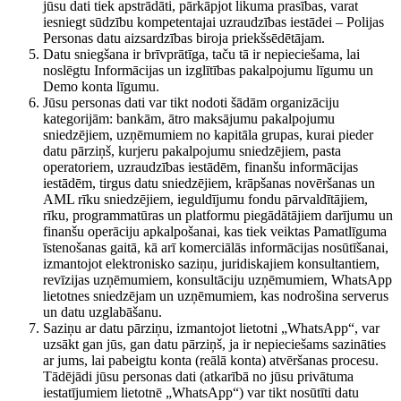
jūsu dati tiek apstrādāti, pārkāpjot likuma prasības, varat
iesniegt sūdzību kompetentajai uzraudzības iestādei – Polijas
Personas datu aizsardzības biroja priekšsēdētājam.
Datu sniegšana ir brīvprātīga, taču tā ir nepieciešama, lai
noslēgtu Informācijas un izglītības pakalpojumu līgumu un
Demo konta līgumu.
Jūsu personas dati var tikt nodoti šādām organizāciju
kategorijām: bankām, ātro maksājumu pakalpojumu
sniedzējiem, uzņēmumiem no kapitāla grupas, kurai pieder
datu pārziņš, kurjeru pakalpojumu sniedzējiem, pasta
operatoriem, uzraudzības iestādēm, finanšu informācijas
iestādēm, tirgus datu sniedzējiem, krāpšanas novēršanas un
AML rīku sniedzējiem, ieguldījumu fondu pārvaldītājiem,
rīku, programmatūras un platformu piegādātājiem darījumu un
finanšu operāciju apkalpošanai, kas tiek veiktas Pamatlīguma
īstenošanas gaitā, kā arī komerciālās informācijas nosūtīšanai,
izmantojot elektronisko saziņu, juridiskajiem konsultantiem,
revīzijas uzņēmumiem, konsultāciju uzņēmumiem, WhatsApp
lietotnes sniedzējam un uzņēmumiem, kas nodrošina serverus
un datu uzglabāšanu.
Saziņu ar datu pārziņu, izmantojot lietotni „WhatsApp“, var
uzsākt gan jūs, gan datu pārziņš, ja ir nepieciešams sazināties
ar jums, lai pabeigtu konta (reālā konta) atvēršanas procesu.
Tādējādi jūsu personas dati (atkarībā no jūsu privātuma
iestatījumiem lietotnē „WhatsApp“) var tikt nosūtīti datu