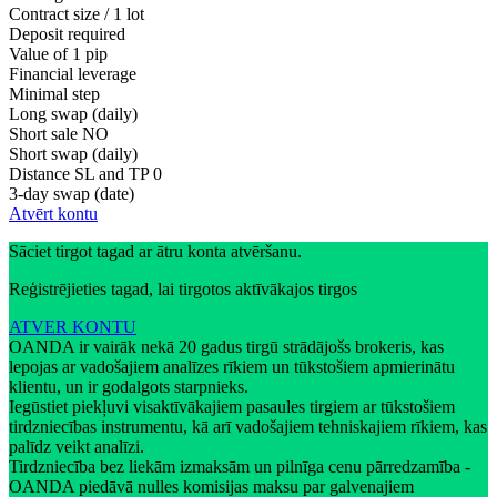
Contract size / 1 lot
Deposit required
Value of 1 pip
Financial leverage
Minimal step
Long swap (daily)
Short sale
NO
Short swap (daily)
Distance SL and TP
0
3-day swap (date)
Atvērt kontu
Sāciet tirgot tagad ar ātru konta atvēršanu.
Reģistrējieties tagad, lai tirgotos aktīvākajos tirgos
ATVER KONTU
OANDA ir vairāk nekā 20 gadus tirgū strādājošs brokeris, kas
lepojas ar vadošajiem analīzes rīkiem un tūkstošiem apmierinātu
klientu, un ir godalgots starpnieks.
Iegūstiet piekļuvi visaktīvākajiem pasaules tirgiem ar tūkstošiem
tirdzniecības instrumentu, kā arī vadošajiem tehniskajiem rīkiem, kas
palīdz veikt analīzi.
Tirdzniecība bez liekām izmaksām un pilnīga cenu pārredzamība -
OANDA piedāvā nulles komisijas maksu par galvenajiem