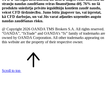
strauju naudas zaudēšanu sviras finansējuma dēļ. 76% no šā
produktu sniedzēja privāto ieguldītāju kontiem zaudē naudu,
veicot CFD tirdzniecību. Jums būtu jāapsver tas, vai izprotat,
kā CFD darbojas, un vai Jūs varat atļauties uzņemties augsto
naudas zaudēšanas risku.
@ Copyright 2026 OANDA TMS Brokers S.A. All rights reserved.
“OANDA”, “fxTrade” and OANDA’s “fx” family of trademarks are
owned by OANDA Corporation. All other trademarks appearing on
this website are the property of their respective owner.
Scroll to top