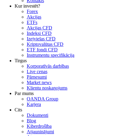
Kontakts
Kur investēt?
Forex
Akcijas
ETFs
Akcijas CFD
Indeksi CFD
Izejvielas CFD
Kriptovalūtas CFD
ETF fondi CFD
Instrumentu specifikācija
Tirgus
Korporatīvās darbības
Live cenas
Pārnesumi
Market news
Klientu noskaņojums
Par mums
OANDA Group
Karjera
Cits
Dokumenti
Blog
Kiberdrošība
Atjauninājumi