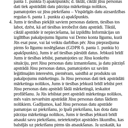
panta 1. punkta f) apakšpunkts; d. tiktāl, ciktāl jūsu personas
dati tiek apstrādāti datu pārziņa mārketinga nolūkos,
pamatojoties uz jūsu piekrišanu – Vispārīgās datu aizsardzības
regulas 6. panta 1. punkta a) apakšpunkts.
Jums ir tiesības piekļūt saviem personas datiem, tiesības tos
labot, dzēst, kā arī tiesības ierobežot datu apstrādi. Tiktāl,
ciktāl apstrāde ir nepieciešama, lai izpildītu Informācijas un
izglītības pakalpojumu līgumu vai Demo konta līgumu, kurā
Jūs esat puse, vai lai veiktu darbības pēc Jūsu pieprasījuma
pirms šo līgumu noslēgšanas (GDPR 6. panta 1. punkta b)
apakšpunkts), Jums ir arī tiesības pārsūtīt datus. Jebkurā brīdī
Jums ir tiesības iebilst, pamatojoties uz Jūsu konkrēto
situāciju, pret Jūsu personas datu izmantošanu, ja datu pārziņš
apstrādā Jūsu personas datus, pamatojoties uz savām
leģitīmajām interesēm, piemēram, saistībā ar produktu un
pakalpojumu mārketingu. Ja Jūsu personas dati tiek apstrādāti
mārketinga nolūkos, Jums ir tiesības jebkurā brīdī iebilst pret
Jūsu personas datu apstrādi šādā mārketingā, ieskaitot
profilēšanu. Ja Jūs iebilstat pret apstrādi mārketinga nolūkos,
mēs vairs nevarēsim apstrādāt Jūsu personas datus šādiem
nolūkiem. Gadījumos, kad Jūsu personas datu apstrāde
pamatojas uz piekrišanu, jo īpaši piekrišanu, kas dota datu
pārziņa mārketinga nolūkos, Jums ir tiesības jebkurā brīdī
atsaukt savu piekrišanu, neietekmējot apstrādes likumību, kas
balstījās uz piekrišanu pirms tās atsaukšanas. Ja uzskatāt, ka