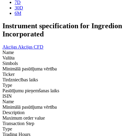
7D
30D
6M
Instrument specification for Ingredion
Incorporated
Akcijas
Akcijas CFD
Name
Valūta
Simbols
Minimālā pasūtījuma vērtība
Ticker
Tirdzniecības laiks
Type
Pasūtījumu pieņemšanas laiks
ISIN
Name
Minimālā pasūtījuma vērtība
Description
Maximum order value
Transaction Step
Type
Trading Hours