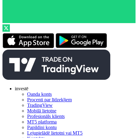
investē
Oanda konts
Procenti par līdzekļiem
TradingView
Mobilā lietotne
Profesionāls klients
MT5 platforma
Papildini kontu
Lejupielādē lietotni vai MT5