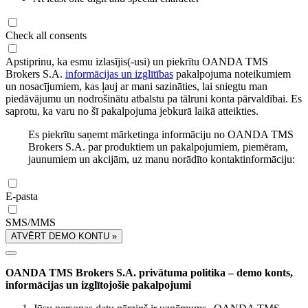
Check all consents
Apstiprinu, ka esmu izlasījis(-usi) un piekrītu OANDA TMS
Brokers S.A.
informācijas un izglītības
pakalpojuma noteikumiem
un nosacījumiem, kas ļauj ar mani sazināties, lai sniegtu man
piedāvājumu un nodrošinātu atbalstu pa tālruni konta pārvaldībai. Es
saprotu, ka varu no šī pakalpojuma jebkurā laikā atteikties.
Es piekrītu saņemt mārketinga informāciju no OANDA TMS
Brokers S.A. par produktiem un pakalpojumiem, piemēram,
jaunumiem un akcijām, uz manu norādīto kontaktinformāciju:
E-pasta
SMS/MMS
ATVĒRT DEMO KONTU »
OANDA TMS Brokers S.A. privātuma politika – demo konts,
informācijas un izglītojošie pakalpojumi