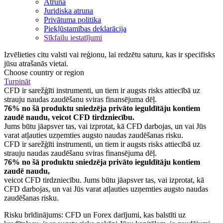
Atruna
Juridiska atruna
Privātuma politika
Piekļūstamības deklarācija
Sīkfailu iestatījumi
Izvēlieties citu valsti vai reģionu, lai redzētu saturu, kas ir specifisks
jūsu atrašanās vietai.
Choose country or region
Turpināt
CFD ir sarežģīti instrumenti, un tiem ir augsts risks attiecībā uz
strauju naudas zaudēšanu sviras finansējuma dēļ.
76% no šā produktu sniedzēja privāto ieguldītāju kontiem
zaudē naudu, veicot CFD tirdzniecību.
Jums būtu jāapsver tas, vai izprotat, kā CFD darbojas, un vai Jūs
varat atļauties uzņemties augsto naudas zaudēšanas risku.
CFD ir sarežģīti instrumenti, un tiem ir augsts risks attiecībā uz
strauju naudas zaudēšanu sviras finansējuma dēļ.
76% no šā produktu sniedzēja privāto ieguldītāju kontiem
zaudē naudu,
veicot CFD tirdzniecību. Jums būtu jāapsver tas, vai izprotat, kā
CFD darbojas, un vai Jūs varat atļauties uzņemties augsto naudas
zaudēšanas risku.
Risku brīdinājums: CFD un Forex darījumi, kas balstīti uz