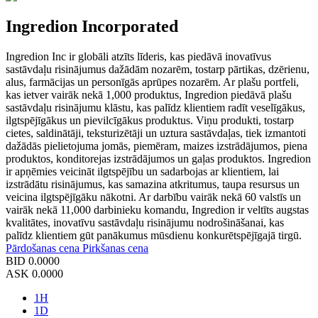
Ingredion Incorporated
Ingredion Inc ir globāli atzīts līderis, kas piedāvā inovatīvus
sastāvdaļu risinājumus dažādām nozarēm, tostarp pārtikas, dzērienu,
alus, farmācijas un personīgās aprūpes nozarēm. Ar plašu portfeli,
kas ietver vairāk nekā 1,000 produktus, Ingredion piedāvā plašu
sastāvdaļu risinājumu klāstu, kas palīdz klientiem radīt veselīgākus,
ilgtspējīgākus un pievilcīgākus produktus. Viņu produkti, tostarp
cietes, saldinātāji, teksturizētāji un uztura sastāvdaļas, tiek izmantoti
dažādās pielietojuma jomās, piemēram, maizes izstrādājumos, piena
produktos, konditorejas izstrādājumos un gaļas produktos. Ingredion
ir apņēmies veicināt ilgtspējību un sadarbojas ar klientiem, lai
izstrādātu risinājumus, kas samazina atkritumus, taupa resursus un
veicina ilgtspējīgāku nākotni. Ar darbību vairāk nekā 60 valstīs un
vairāk nekā 11,000 darbinieku komandu, Ingredion ir veltīts augstas
kvalitātes, inovatīvu sastāvdaļu risinājumu nodrošināšanai, kas
palīdz klientiem gūt panākumus mūsdienu konkurētspējīgajā tirgū.
Pārdošanas cena
Pirkšanas cena
BID
0.0000
ASK
0.0000
1H
1D