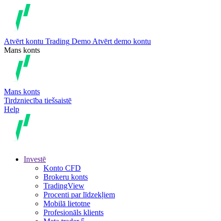
Atvērt kontu
Trading
Demo
Atvērt demo kontu
Mans konts
Mans konts
Tirdzniecība tiešsaistē
Help
Investē
Konto CFD
Brokeru konts
TradingView
Procenti par līdzekļiem
Mobilā lietotne
Profesionāls klients