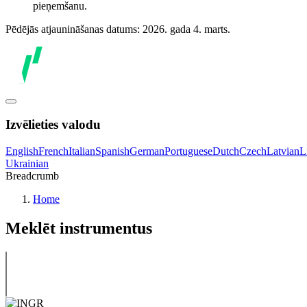
pieņemšanu.
Pēdējās atjaunināšanas datums: 2026. gada 4. marts.
Izvēlieties valodu
English
French
Italian
Spanish
German
Portuguese
Dutch
Czech
Latvian
L
Ukrainian
Breadcrumb
Home
Meklēt instrumentus