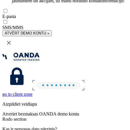
jaunumiem un akcijām, uz manu norādīto kontaktinformāciju:
E-pasta
SMS/MMS
ATVĒRT DEMO KONTU »
go to client zone
Aizpildiet veidlapu
Atveriet bezmaksas OANDA demo kontu
Rodo section
Kas ir personas datu pārzinis?