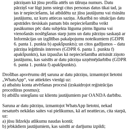
pārziņam kā jūsu profila attēls un tālruņa numurs. Datu
pārziņš var lūgt jums sniegt citus personas datus tikai tad, ja
tas ir nepieciešams, lai atbildētu uz jūsu jautājumu vai risinātu
jautājumu, uz kuru attiecas saziņa. Atkarībā no situācijas datu
apstrādes tiesiskais pamats būs nepieciešamība veikt
pasākumus pēc datu subjekta lūguma pirms līguma vai
vienošanās noslēgšanas starp jums un datu pārziņu saskaņā ar
Informācijas un izglītības pakalpojumu noteikumiem (GDPR
6. panta 1. punkta b) apakšpunkts); un citos gadījumos – datu
pārziņa leģitīmās intereses (GDPR 6. panta 1. punkta f)
apakšpunkts), kas izpaužas kā nepieciešamība atrisināt ziņoto
jautājumu, kas saistīts ar datu pārziņa uzņēmējdarbību (GDPR
6. panta 1. punkta f) apakšpunkts).
Drošības apsvērumu dēļ saruna ar datu pārziņu, izmantojot lietotni
„WhatsApp“, var attiekties vienīgi uz:
a) atbalstu konta atvēršanas procesā (izskaidrojot reģistrācijas
procedūras posmus);
b) atbilžu sniegšanu uz klientu jautājumiem par OANDA darbību.
Saruna ar datu pārziņu, izmantojot WhatsApp lietotni, nekad
nesaturēs nekādas saites vai pielikumus, kā arī neattiecas, cita starpā,
uz:
a) jūsu līdzekļu atlikumu naudas kontā;
b) jebkādiem jautājumiem, kas saistīti ar darījumu izpildi;