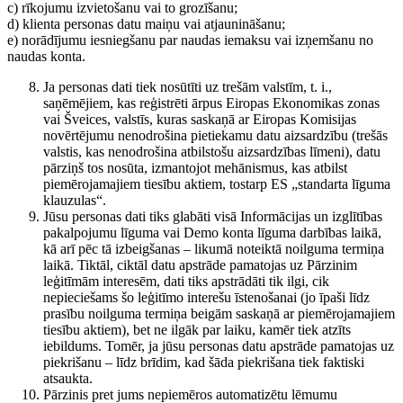
c) rīkojumu izvietošanu vai to grozīšanu;
d) klienta personas datu maiņu vai atjaunināšanu;
e) norādījumu iesniegšanu par naudas iemaksu vai izņemšanu no
naudas konta.
Ja personas dati tiek nosūtīti uz trešām valstīm, t. i.,
saņēmējiem, kas reģistrēti ārpus Eiropas Ekonomikas zonas
vai Šveices, valstīs, kuras saskaņā ar Eiropas Komisijas
novērtējumu nenodrošina pietiekamu datu aizsardzību (trešās
valstis, kas nenodrošina atbilstošu aizsardzības līmeni), datu
pārziņš tos nosūta, izmantojot mehānismus, kas atbilst
piemērojamajiem tiesību aktiem, tostarp ES „standarta līguma
klauzulas“.
Jūsu personas dati tiks glabāti visā Informācijas un izglītības
pakalpojumu līguma vai Demo konta līguma darbības laikā,
kā arī pēc tā izbeigšanas – likumā noteiktā noilguma termiņa
laikā. Tiktāl, ciktāl datu apstrāde pamatojas uz Pārzinim
leģitīmām interesēm, dati tiks apstrādāti tik ilgi, cik
nepieciešams šo leģitīmo interešu īstenošanai (jo īpaši līdz
prasību noilguma termiņa beigām saskaņā ar piemērojamajiem
tiesību aktiem), bet ne ilgāk par laiku, kamēr tiek atzīts
iebildums. Tomēr, ja jūsu personas datu apstrāde pamatojas uz
piekrišanu – līdz brīdim, kad šāda piekrišana tiek faktiski
atsaukta.
Pārzinis pret jums nepiemēros automatizētu lēmumu