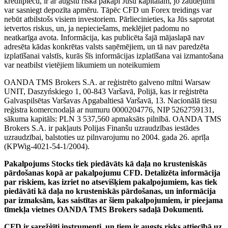
kredītplecu, ir ar augstu riska pakāpi Jūsu kapitālam, jo zaudējumi
var sasniegt depozīta apmēru. Tāpēc CFD un Forex treidings var
nebūt atbilstošs visiem investoriem. Pārliecinieties, ka Jūs saprotat
ietvertos riskus, un, ja nepieciešams, meklējiet padomu no
neatkarīga avota. Informācija, kas publicēta šajā mājaslapā nav
adresēta kādas konkrētas valsts saņēmējiem, un tā nav paredzēta
izplatīšanai valstīs, kurās šīs informācijas izplatīšana vai izmantošana
var neatbilst vietējiem likumiem un noteikumiem
OANDA TMS Brokers S.A. ar reģistrēto galveno mītni Warsaw
UNIT, Daszyńskiego 1, 00-843 Varšavā, Polijā, kas ir reģistrēta
Galvaspilsētas Varšavas Apgabaltiesā Varšavā, 13. Nacionālā tiesu
reģistra komercnodaļā ar numuru 0000204776, NIP 5262759131,
sākuma kapitāls: PLN 3 537,560 apmaksāts pilnībā. OANDA TMS
Brokers S.A. ir pakļauts Polijas Finanšu uzraudzības iestādes
uzraudzībai, balstoties uz pilnvarojumu no 2004. gada 26. aprīļa
(KPWig-4021-54-1/2004).
Pakalpojums Stocks tiek piedāvāts kā daļa no krusteniskās
pārdošanas kopā ar pakalpojumu CFD. Detalizēta informācija
par riskiem, kas izriet no atsevišķiem pakalpojumiem, kas tiek
piedāvāti kā daļa no krusteniskās pārdošanas, un informācija
par izmaksām, kas saistītas ar šiem pakalpojumiem, ir pieejama
tīmekļa vietnes OANDA TMS Brokers sadaļā Dokumenti.
CFD ir sarežģīti instrumenti, un tiem ir augsts risks attiecībā uz