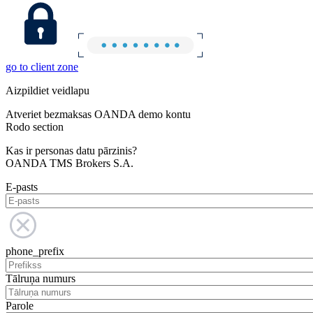
go to client zone
Aizpildiet veidlapu
Atveriet bezmaksas OANDA demo kontu
Rodo section
Kas ir personas datu pārzinis?
OANDA TMS Brokers S.A.
E-pasts
phone_prefix
Tālruņa numurs
Parole