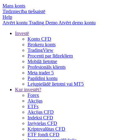
Mans konts
Tirdzniecība tiešsaistē
Help
Atvērt kontu
Trading
Demo
Atvērt demo kontu
Investē
Konto CFD
Brokeru konts
TradingView
Procenti par līdzekļiem
Mobilā lietotne
Profesionāls klients
Meta trader 5
Papildini kontu
Lejupielādē lietotni vai MT5
Kur investēt?
Forex
Akcijas
ETFs
Akcijas CFD
Indeksi CFD
Izejvielas CFD
Kriptovalūtas CFD
ETF fondi CFD