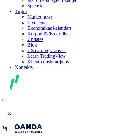
Instrumentu specifikācija
SpaceX
Tirgus
Market news
Live cenas
Ekonomikas kalendārs
Korporatīvās darbības
Updates
Blog
US earnings season
Learn TradingView
Klientu noskaņojums
Kontakts