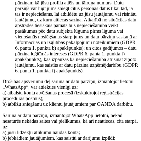
pārziņam kā jūsu profila attēls un tālruņa numurs. Datu
pārziņš var lūgt jums sniegt citus personas datus tikai tad, ja
tas ir nepieciešams, lai atbildētu uz jūsu jautājumu vai risinātu
jautājumu, uz kuru attiecas saziņa. Atkarībā no situācijas datu
apstrādes tiesiskais pamats būs nepieciešamība veikt
pasākumus pēc datu subjekta lūguma pirms līguma vai
vienošanās noslēgšanas starp jums un datu pārziņu saskaņā ar
Informācijas un izglītības pakalpojumu noteikumiem (GDPR
6. panta 1. punkta b) apakšpunkts); un citos gadījumos – datu
pārziņa leģitīmās intereses (GDPR 6. panta 1. punkta f)
apakšpunkts), kas izpaužas kā nepieciešamība atrisināt ziņoto
jautājumu, kas saistīts ar datu pārziņa uzņēmējdarbību (GDPR
6. panta 1. punkta f) apakšpunkts).
Drošības apsvērumu dēļ saruna ar datu pārziņu, izmantojot lietotni
„WhatsApp“, var attiekties vienīgi uz:
a) atbalstu konta atvēršanas procesā (izskaidrojot reģistrācijas
procedūras posmus);
b) atbilžu sniegšanu uz klientu jautājumiem par OANDA darbību.
Saruna ar datu pārziņu, izmantojot WhatsApp lietotni, nekad
nesaturēs nekādas saites vai pielikumus, kā arī neattiecas, cita starpā,
uz:
a) jūsu līdzekļu atlikumu naudas kontā;
b) jebkādiem jautājumiem, kas saistīti ar darījumu izpildi;