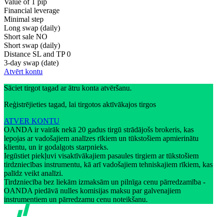
Value of 1 pip
Financial leverage
Minimal step
Long swap (daily)
Short sale
NO
Short swap (daily)
Distance SL and TP
0
3-day swap (date)
Atvērt kontu
Sāciet tirgot tagad ar ātru konta atvēršanu.
Reģistrējieties tagad, lai tirgotos aktīvākajos tirgos
ATVER KONTU
OANDA ir vairāk nekā 20 gadus tirgū strādājošs brokeris, kas
lepojas ar vadošajiem analīzes rīkiem un tūkstošiem apmierinātu
klientu, un ir godalgots starpnieks.
Iegūstiet piekļuvi visaktīvākajiem pasaules tirgiem ar tūkstošiem
tirdzniecības instrumentu, kā arī vadošajiem tehniskajiem rīkiem, kas
palīdz veikt analīzi.
Tirdzniecība bez liekām izmaksām un pilnīga cenu pārredzamība -
OANDA piedāvā nulles komisijas maksu par galvenajiem
instrumentiem un pārredzamu cenu noteikšanu.