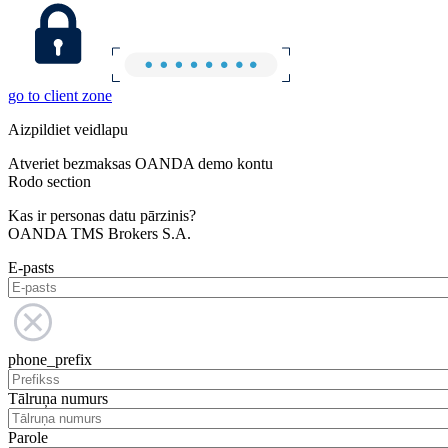
go to client zone
Aizpildiet veidlapu
Atveriet bezmaksas OANDA demo kontu
Rodo section
Kas ir personas datu pārzinis?
OANDA TMS Brokers S.A.
E-pasts
phone_prefix
Tālruņa numurs
Parole