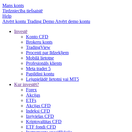
Mans konts
Tirdzniecība tiešsaistē
Help
Atvērt kontu
Trading
Demo
Atvērt demo kontu
Investē
Konto CFD
Brokeru konts
TradingView
Procenti par līdzekļiem
Mobilā lietotne
Profesionāls klients
Meta trader 5
Papildini kontu
Lejupielādē lietotni vai MT5
Kur investēt?
Forex
Akcijas
ETFs
Akcijas CFD
Indeksi CFD
Izejvielas CFD
Kriptovalūtas CFD
ETF fondi CFD