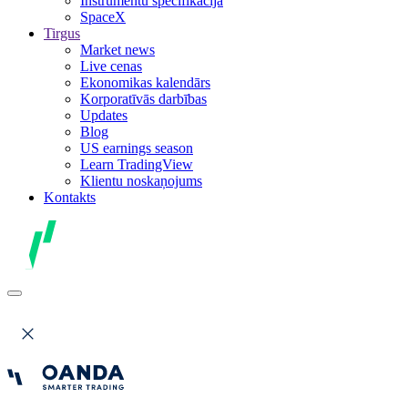
Instrumentu specifikācija
SpaceX
Tirgus
Market news
Live cenas
Ekonomikas kalendārs
Korporatīvās darbības
Updates
Blog
US earnings season
Learn TradingView
Klientu noskaņojums
Kontakts