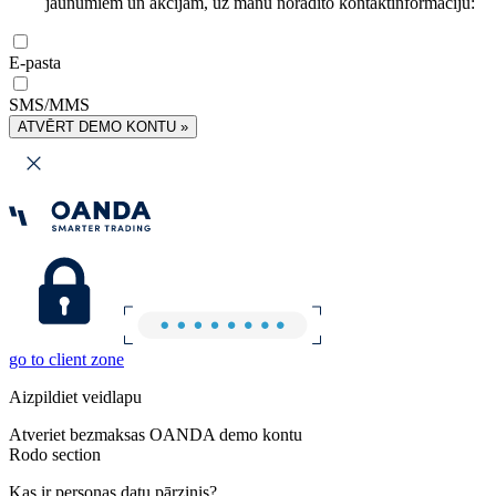
jaunumiem un akcijām, uz manu norādīto kontaktinformāciju:
E-pasta
SMS/MMS
ATVĒRT DEMO KONTU »
go to client zone
Aizpildiet veidlapu
Atveriet bezmaksas OANDA demo kontu
Rodo section
Kas ir personas datu pārzinis?