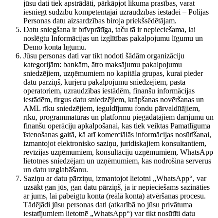
jūsu dati tiek apstrādāti, pārkāpjot likuma prasības, varat
iesniegt sūdzību kompetentajai uzraudzības iestādei – Polijas
Personas datu aizsardzības biroja priekšsēdētājam.
Datu sniegšana ir brīvprātīga, taču tā ir nepieciešama, lai
noslēgtu Informācijas un izglītības pakalpojumu līgumu un
Demo konta līgumu.
Jūsu personas dati var tikt nodoti šādām organizāciju
kategorijām: bankām, ātro maksājumu pakalpojumu
sniedzējiem, uzņēmumiem no kapitāla grupas, kurai pieder
datu pārziņš, kurjeru pakalpojumu sniedzējiem, pasta
operatoriem, uzraudzības iestādēm, finanšu informācijas
iestādēm, tirgus datu sniedzējiem, krāpšanas novēršanas un
AML rīku sniedzējiem, ieguldījumu fondu pārvaldītājiem,
rīku, programmatūras un platformu piegādātājiem darījumu un
finanšu operāciju apkalpošanai, kas tiek veiktas Pamatlīguma
īstenošanas gaitā, kā arī komerciālās informācijas nosūtīšanai,
izmantojot elektronisko saziņu, juridiskajiem konsultantiem,
revīzijas uzņēmumiem, konsultāciju uzņēmumiem, WhatsApp
lietotnes sniedzējam un uzņēmumiem, kas nodrošina serverus
un datu uzglabāšanu.
Saziņu ar datu pārziņu, izmantojot lietotni „WhatsApp“, var
uzsākt gan jūs, gan datu pārziņš, ja ir nepieciešams sazināties
ar jums, lai pabeigtu konta (reālā konta) atvēršanas procesu.
Tādējādi jūsu personas dati (atkarībā no jūsu privātuma
iestatījumiem lietotnē „WhatsApp“) var tikt nosūtīti datu