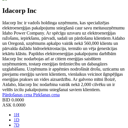
Idacorp Inc
Idacorp Inc ir vadošs holdinga uzņēmums, kas specializējas
elektroenerģijas pakalpojumu sniegšanā caur savu meitasuzņēmumu
Idaho Power Company. Ar spēcīgu uzsvaru uz elektroenerģijas
ražošanu, iepirkšanu, pārvadi, sadali un pārdošanu klientiem Aidaho
un Oregonā, uzņēmums apkalpo vairāk nekā 560,000 klientu un
pārvalda dažādu hidroelektrostaciju, termālo un vēja ģenerācijas
iekārtu klāstu. Papildus elektroenerģijas pakalpojumu darbībām
Idacorp Inc nodarbojas arī ar citiem enerģijas saistītiem
uzņēmumiem, tostarp enerģijas tirdzniecību un dabasgāzes
uzglabāšanu. Uzņēmums ir apņēmies nodrošināt drošu, uzticamu un
pieejamu enerģiju saviem klientiem, vienlaikus veicinot ilgtspējīgas
enerģijas prakses un vides aizsardzību. Ar galveno mītni Boizē,
Aidaho, Idacorp Inc nodarbina vairāk nekā 2,000 cilvēku un ir
veltīts izcilu pakalpojumu sniegšanai saviem klientiem.
Pārdošanas cena
Pirkšanas cena
BID
0.0000
ASK
0.0000
1H
1D
7D