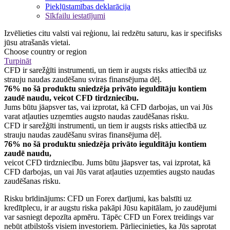
Piekļūstamības deklarācija
Sīkfailu iestatījumi
Izvēlieties citu valsti vai reģionu, lai redzētu saturu, kas ir specifisks
jūsu atrašanās vietai.
Choose country or region
Turpināt
CFD ir sarežģīti instrumenti, un tiem ir augsts risks attiecībā uz
strauju naudas zaudēšanu sviras finansējuma dēļ.
76% no šā produktu sniedzēja privāto ieguldītāju kontiem
zaudē naudu, veicot CFD tirdzniecību.
Jums būtu jāapsver tas, vai izprotat, kā CFD darbojas, un vai Jūs
varat atļauties uzņemties augsto naudas zaudēšanas risku.
CFD ir sarežģīti instrumenti, un tiem ir augsts risks attiecībā uz
strauju naudas zaudēšanu sviras finansējuma dēļ.
76% no šā produktu sniedzēja privāto ieguldītāju kontiem
zaudē naudu,
veicot CFD tirdzniecību. Jums būtu jāapsver tas, vai izprotat, kā
CFD darbojas, un vai Jūs varat atļauties uzņemties augsto naudas
zaudēšanas risku.
Risku brīdinājums: CFD un Forex darījumi, kas balstīti uz
kredītplecu, ir ar augstu riska pakāpi Jūsu kapitālam, jo zaudējumi
var sasniegt depozīta apmēru. Tāpēc CFD un Forex treidings var
nebūt atbilstošs visiem investoriem. Pārliecinieties, ka Jūs saprotat