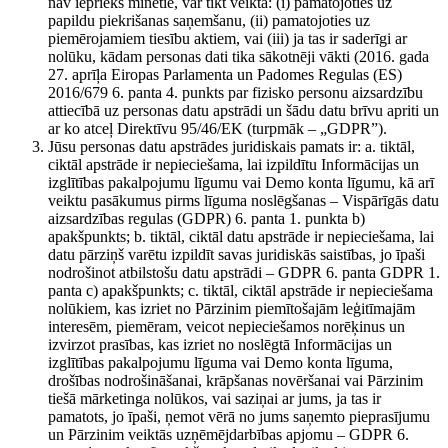
nav iepriekš minētie, var tikt veikta: (i) pamatojoties uz
papildu piekrišanas saņemšanu, (ii) pamatojoties uz
piemērojamiem tiesību aktiem, vai (iii) ja tas ir saderīgi ar
nolūku, kādam personas dati tika sākotnēji vākti (2016. gada
27. aprīļa Eiropas Parlamenta un Padomes Regulas (ES)
2016/679 6. panta 4. punkts par fizisko personu aizsardzību
attiecībā uz personas datu apstrādi un šādu datu brīvu apriti un
ar ko atceļ Direktīvu 95/46/EK (turpmāk – „GDPR”).
Jūsu personas datu apstrādes juridiskais pamats ir: a. tiktāl,
ciktāl apstrāde ir nepieciešama, lai izpildītu Informācijas un
izglītības pakalpojumu līgumu vai Demo konta līgumu, kā arī
veiktu pasākumus pirms līguma noslēgšanas – Vispārīgās datu
aizsardzības regulas (GDPR) 6. panta 1. punkta b)
apakšpunkts; b. tiktāl, ciktāl datu apstrāde ir nepieciešama, lai
datu pārziņš varētu izpildīt savas juridiskās saistības, jo īpaši
nodrošinot atbilstošu datu apstrādi – GDPR 6. panta GDPR 1.
panta c) apakšpunkts; c. tiktāl, ciktāl apstrāde ir nepieciešama
nolūkiem, kas izriet no Pārzinim piemītošajām leģitīmajām
interesēm, piemēram, veicot nepieciešamos norēķinus un
izvirzot prasības, kas izriet no noslēgtā Informācijas un
izglītības pakalpojumu līguma vai Demo konta līguma,
drošības nodrošināšanai, krāpšanas novēršanai vai Pārzinim
tiešā mārketinga nolūkos, vai saziņai ar jums, ja tas ir
pamatots, jo īpaši, ņemot vērā no jums saņemto pieprasījumu
un Pārzinim veiktās uzņēmējdarbības apjomu – GDPR 6.