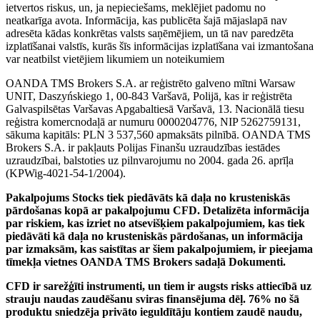
ietvertos riskus, un, ja nepieciešams, meklējiet padomu no
neatkarīga avota. Informācija, kas publicēta šajā mājaslapā nav
adresēta kādas konkrētas valsts saņēmējiem, un tā nav paredzēta
izplatīšanai valstīs, kurās šīs informācijas izplatīšana vai izmantošana
var neatbilst vietējiem likumiem un noteikumiem
OANDA TMS Brokers S.A. ar reģistrēto galveno mītni Warsaw
UNIT, Daszyńskiego 1, 00-843 Varšavā, Polijā, kas ir reģistrēta
Galvaspilsētas Varšavas Apgabaltiesā Varšavā, 13. Nacionālā tiesu
reģistra komercnodaļā ar numuru 0000204776, NIP 5262759131,
sākuma kapitāls: PLN 3 537,560 apmaksāts pilnībā. OANDA TMS
Brokers S.A. ir pakļauts Polijas Finanšu uzraudzības iestādes
uzraudzībai, balstoties uz pilnvarojumu no 2004. gada 26. aprīļa
(KPWig-4021-54-1/2004).
Pakalpojums Stocks tiek piedāvāts kā daļa no krusteniskās
pārdošanas kopā ar pakalpojumu CFD. Detalizēta informācija
par riskiem, kas izriet no atsevišķiem pakalpojumiem, kas tiek
piedāvāti kā daļa no krusteniskās pārdošanas, un informācija
par izmaksām, kas saistītas ar šiem pakalpojumiem, ir pieejama
tīmekļa vietnes OANDA TMS Brokers sadaļā Dokumenti.
CFD ir sarežģīti instrumenti, un tiem ir augsts risks attiecībā uz
strauju naudas zaudēšanu sviras finansējuma dēļ. 76% no šā
produktu sniedzēja privāto ieguldītāju kontiem zaudē naudu,