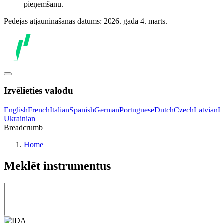
pieņemšanu.
Pēdējās atjaunināšanas datums: 2026. gada 4. marts.
Izvēlieties valodu
English
French
Italian
Spanish
German
Portuguese
Dutch
Czech
Latvian
L
Ukrainian
Breadcrumb
Home
Meklēt instrumentus