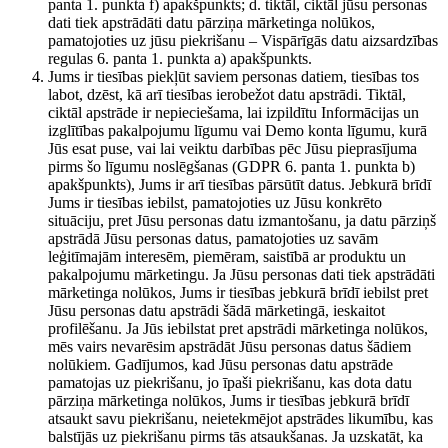
panta 1. punkta f) apakšpunkts; d. tiktāl, ciktāl jūsu personas
dati tiek apstrādāti datu pārziņa mārketinga nolūkos,
pamatojoties uz jūsu piekrišanu – Vispārīgās datu aizsardzības
regulas 6. panta 1. punkta a) apakšpunkts.
Jums ir tiesības piekļūt saviem personas datiem, tiesības tos
labot, dzēst, kā arī tiesības ierobežot datu apstrādi. Tiktāl,
ciktāl apstrāde ir nepieciešama, lai izpildītu Informācijas un
izglītības pakalpojumu līgumu vai Demo konta līgumu, kurā
Jūs esat puse, vai lai veiktu darbības pēc Jūsu pieprasījuma
pirms šo līgumu noslēgšanas (GDPR 6. panta 1. punkta b)
apakšpunkts), Jums ir arī tiesības pārsūtīt datus. Jebkurā brīdī
Jums ir tiesības iebilst, pamatojoties uz Jūsu konkrēto
situāciju, pret Jūsu personas datu izmantošanu, ja datu pārziņš
apstrādā Jūsu personas datus, pamatojoties uz savām
leģitīmajām interesēm, piemēram, saistībā ar produktu un
pakalpojumu mārketingu. Ja Jūsu personas dati tiek apstrādāti
mārketinga nolūkos, Jums ir tiesības jebkurā brīdī iebilst pret
Jūsu personas datu apstrādi šādā mārketingā, ieskaitot
profilēšanu. Ja Jūs iebilstat pret apstrādi mārketinga nolūkos,
mēs vairs nevarēsim apstrādāt Jūsu personas datus šādiem
nolūkiem. Gadījumos, kad Jūsu personas datu apstrāde
pamatojas uz piekrišanu, jo īpaši piekrišanu, kas dota datu
pārziņa mārketinga nolūkos, Jums ir tiesības jebkurā brīdī
atsaukt savu piekrišanu, neietekmējot apstrādes likumību, kas
balstījās uz piekrišanu pirms tās atsaukšanas. Ja uzskatāt, ka