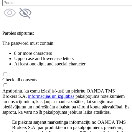
Paroles stiprums:
The password must contain:
8 or more characters
Uppercase and lowercase letters
At least one digit and special character
Check all consents
Apstiprinu, ka esmu izlasījis(-usi) un piekrītu OANDA TMS
Brokers S.A.
informācijas un izglītības
pakalpojuma noteikumiem
un nosacījumiem, kas ļauj ar mani sazināties, lai sniegtu man
piedāvājumu un nodrošinātu atbalstu pa tālruni konta pārvaldībai. Es
saprotu, ka varu no šī pakalpojuma jebkurā laikā atteikties.
Es piekrītu saņemt mārketinga informāciju no OANDA TMS
Brokers S.A. par produktiem un pakalpojumiem, piemēram,