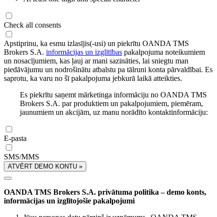
Check all consents
Apstiprinu, ka esmu izlasījis(-usi) un piekrītu OANDA TMS
Brokers S.A.
informācijas un izglītības
pakalpojuma noteikumiem
un nosacījumiem, kas ļauj ar mani sazināties, lai sniegtu man
piedāvājumu un nodrošinātu atbalstu pa tālruni konta pārvaldībai. Es
saprotu, ka varu no šī pakalpojuma jebkurā laikā atteikties.
Es piekrītu saņemt mārketinga informāciju no OANDA TMS
Brokers S.A. par produktiem un pakalpojumiem, piemēram,
jaunumiem un akcijām, uz manu norādīto kontaktinformāciju:
E-pasta
SMS/MMS
ATVĒRT DEMO KONTU »
OANDA TMS Brokers S.A. privātuma politika – demo konts,
informācijas un izglītojošie pakalpojumi