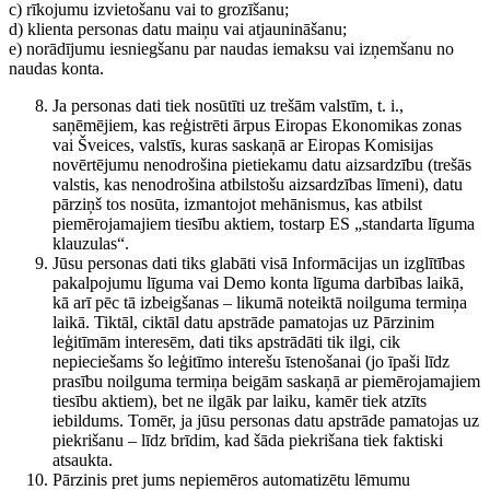
c) rīkojumu izvietošanu vai to grozīšanu;
d) klienta personas datu maiņu vai atjaunināšanu;
e) norādījumu iesniegšanu par naudas iemaksu vai izņemšanu no
naudas konta.
Ja personas dati tiek nosūtīti uz trešām valstīm, t. i.,
saņēmējiem, kas reģistrēti ārpus Eiropas Ekonomikas zonas
vai Šveices, valstīs, kuras saskaņā ar Eiropas Komisijas
novērtējumu nenodrošina pietiekamu datu aizsardzību (trešās
valstis, kas nenodrošina atbilstošu aizsardzības līmeni), datu
pārziņš tos nosūta, izmantojot mehānismus, kas atbilst
piemērojamajiem tiesību aktiem, tostarp ES „standarta līguma
klauzulas“.
Jūsu personas dati tiks glabāti visā Informācijas un izglītības
pakalpojumu līguma vai Demo konta līguma darbības laikā,
kā arī pēc tā izbeigšanas – likumā noteiktā noilguma termiņa
laikā. Tiktāl, ciktāl datu apstrāde pamatojas uz Pārzinim
leģitīmām interesēm, dati tiks apstrādāti tik ilgi, cik
nepieciešams šo leģitīmo interešu īstenošanai (jo īpaši līdz
prasību noilguma termiņa beigām saskaņā ar piemērojamajiem
tiesību aktiem), bet ne ilgāk par laiku, kamēr tiek atzīts
iebildums. Tomēr, ja jūsu personas datu apstrāde pamatojas uz
piekrišanu – līdz brīdim, kad šāda piekrišana tiek faktiski
atsaukta.
Pārzinis pret jums nepiemēros automatizētu lēmumu