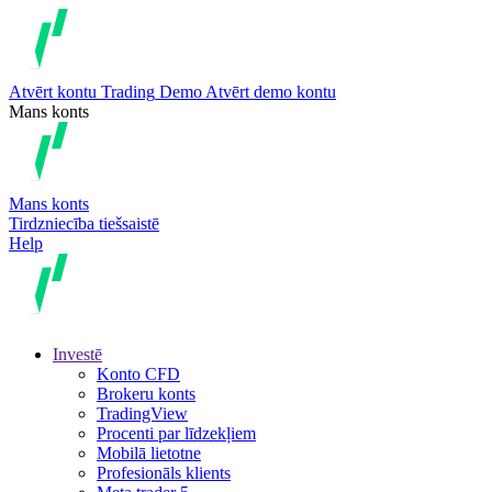
Atvērt kontu
Trading
Demo
Atvērt demo kontu
Mans konts
Mans konts
Tirdzniecība tiešsaistē
Help
Investē
Konto CFD
Brokeru konts
TradingView
Procenti par līdzekļiem
Mobilā lietotne
Profesionāls klients