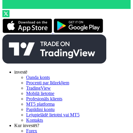
investē
Oanda konts
Procenti par līdzekļiem
TradingView
Mobilā lietotne
Profesionāls klients
MT5 platforma
Papildini kontu
Lejupielādē lietotni vai MT5
Kontakts
Kur investēt?
Forex