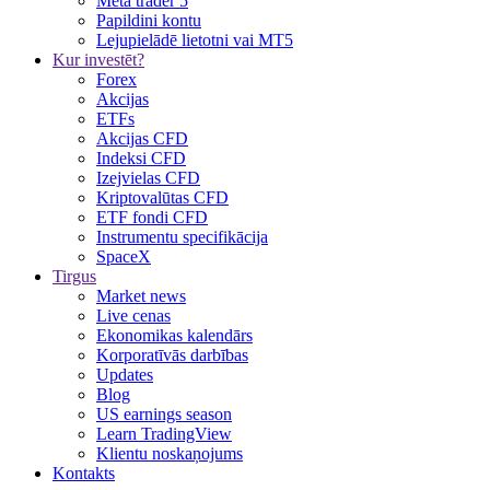
Meta trader 5
Papildini kontu
Lejupielādē lietotni vai MT5
Kur investēt?
Forex
Akcijas
ETFs
Akcijas CFD
Indeksi CFD
Izejvielas CFD
Kriptovalūtas CFD
ETF fondi CFD
Instrumentu specifikācija
SpaceX
Tirgus
Market news
Live cenas
Ekonomikas kalendārs
Korporatīvās darbības
Updates
Blog
US earnings season
Learn TradingView
Klientu noskaņojums
Kontakts