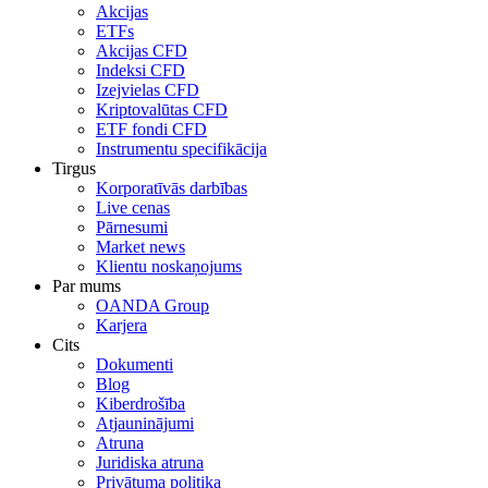
Akcijas
ETFs
Akcijas CFD
Indeksi CFD
Izejvielas CFD
Kriptovalūtas CFD
ETF fondi CFD
Instrumentu specifikācija
Tirgus
Korporatīvās darbības
Live cenas
Pārnesumi
Market news
Klientu noskaņojums
Par mums
OANDA Group
Karjera
Cits
Dokumenti
Blog
Kiberdrošība
Atjauninājumi
Atruna
Juridiska atruna
Privātuma politika