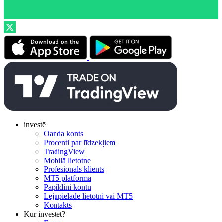
investē
Oanda konts
Procenti par līdzekļiem
TradingView
Mobilā lietotne
Profesionāls klients
MT5 platforma
Papildini kontu
Lejupielādē lietotni vai MT5
Kontakts
Kur investēt?