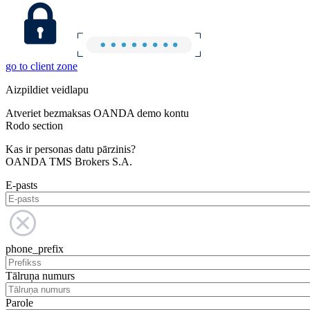
go to client zone
Aizpildiet veidlapu
Atveriet bezmaksas OANDA demo kontu
Rodo section
Kas ir personas datu pārzinis?
OANDA TMS Brokers S.A.
E-pasts
phone_prefix
Tālruņa numurs
Parole