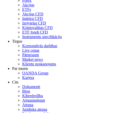
Forex
Akcijas
ETFs
Akcijas CFD
Indeksi CFD
Izejvielas CFD
Kriptovalūtas CFD
ETF fondi CFD
Instrumentu specifikācija
Tirgus
Korporatīvās darbības
Live cenas
Pārnesumi
Market news
Klientu noskaņojums
Par mums
OANDA Group
Karjera
Cits
Dokumenti
Blog
Kiberdrošība
Atjauninājumi
Atruna
Juridiska atruna