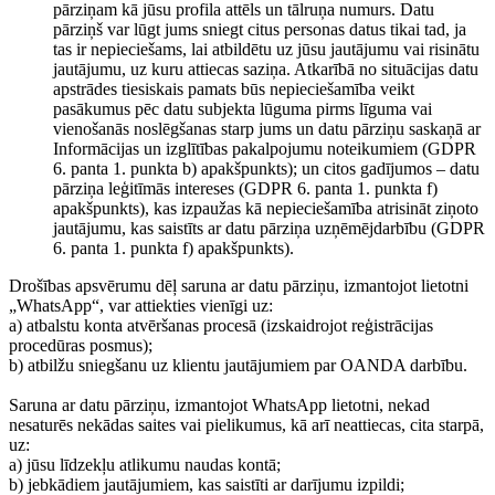
pārziņam kā jūsu profila attēls un tālruņa numurs. Datu
pārziņš var lūgt jums sniegt citus personas datus tikai tad, ja
tas ir nepieciešams, lai atbildētu uz jūsu jautājumu vai risinātu
jautājumu, uz kuru attiecas saziņa. Atkarībā no situācijas datu
apstrādes tiesiskais pamats būs nepieciešamība veikt
pasākumus pēc datu subjekta lūguma pirms līguma vai
vienošanās noslēgšanas starp jums un datu pārziņu saskaņā ar
Informācijas un izglītības pakalpojumu noteikumiem (GDPR
6. panta 1. punkta b) apakšpunkts); un citos gadījumos – datu
pārziņa leģitīmās intereses (GDPR 6. panta 1. punkta f)
apakšpunkts), kas izpaužas kā nepieciešamība atrisināt ziņoto
jautājumu, kas saistīts ar datu pārziņa uzņēmējdarbību (GDPR
6. panta 1. punkta f) apakšpunkts).
Drošības apsvērumu dēļ saruna ar datu pārziņu, izmantojot lietotni
„WhatsApp“, var attiekties vienīgi uz:
a) atbalstu konta atvēršanas procesā (izskaidrojot reģistrācijas
procedūras posmus);
b) atbilžu sniegšanu uz klientu jautājumiem par OANDA darbību.
Saruna ar datu pārziņu, izmantojot WhatsApp lietotni, nekad
nesaturēs nekādas saites vai pielikumus, kā arī neattiecas, cita starpā,
uz:
a) jūsu līdzekļu atlikumu naudas kontā;
b) jebkādiem jautājumiem, kas saistīti ar darījumu izpildi;