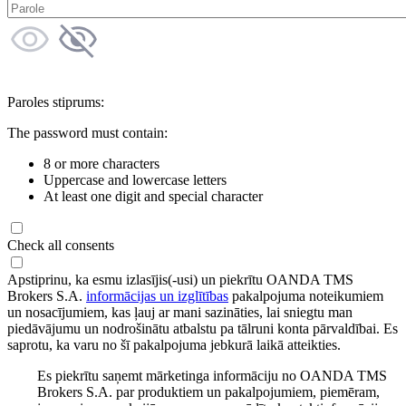
Paroles stiprums:
The password must contain:
8 or more characters
Uppercase and lowercase letters
At least one digit and special character
Check all consents
Apstiprinu, ka esmu izlasījis(-usi) un piekrītu OANDA TMS
Brokers S.A.
informācijas un izglītības
pakalpojuma noteikumiem
un nosacījumiem, kas ļauj ar mani sazināties, lai sniegtu man
piedāvājumu un nodrošinātu atbalstu pa tālruni konta pārvaldībai. Es
saprotu, ka varu no šī pakalpojuma jebkurā laikā atteikties.
Es piekrītu saņemt mārketinga informāciju no OANDA TMS
Brokers S.A. par produktiem un pakalpojumiem, piemēram,