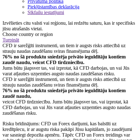
Privātuma politika
Piekļūstamības deklarācija
Sīkfailu iestatījumi
Izvēlieties citu valsti vai reģionu, lai redzētu saturu, kas ir specifisks
jūsu atrašanās vietai.
Choose country or region
Turpināt
CFD ir sarežģīti instrumenti, un tiem ir augsts risks attiecībā uz
strauju naudas zaudēšanu sviras finansējuma dēļ.
76% no šā produktu sniedzēja privāto ieguldītāju kontiem
zaudē naudu, veicot CFD tirdzniecību.
Jums būtu jāapsver tas, vai izprotat, kā CFD darbojas, un vai Jūs
varat atļauties uzņemties augsto naudas zaudēšanas risku.
CFD ir sarežģīti instrumenti, un tiem ir augsts risks attiecībā uz
strauju naudas zaudēšanu sviras finansējuma dēļ.
76% no šā produktu sniedzēja privāto ieguldītāju kontiem
zaudē naudu,
veicot CFD tirdzniecību. Jums būtu jāapsver tas, vai izprotat, kā
CFD darbojas, un vai Jūs varat atļauties uzņemties augsto naudas
zaudēšanas risku.
Risku brīdinājums: CFD un Forex darījumi, kas balstīti uz
kredītplecu, ir ar augstu riska pakāpi Jūsu kapitālam, jo zaudējumi
var sasniegt depozīta apmēru. Tāpēc CFD un Forex treidings var