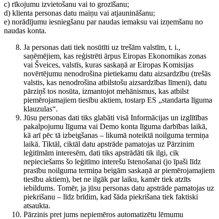
c) rīkojumu izvietošanu vai to grozīšanu;
d) klienta personas datu maiņu vai atjaunināšanu;
e) norādījumu iesniegšanu par naudas iemaksu vai izņemšanu no
naudas konta.
Ja personas dati tiek nosūtīti uz trešām valstīm, t. i.,
saņēmējiem, kas reģistrēti ārpus Eiropas Ekonomikas zonas
vai Šveices, valstīs, kuras saskaņā ar Eiropas Komisijas
novērtējumu nenodrošina pietiekamu datu aizsardzību (trešās
valstis, kas nenodrošina atbilstošu aizsardzības līmeni), datu
pārziņš tos nosūta, izmantojot mehānismus, kas atbilst
piemērojamajiem tiesību aktiem, tostarp ES „standarta līguma
klauzulas“.
Jūsu personas dati tiks glabāti visā Informācijas un izglītības
pakalpojumu līguma vai Demo konta līguma darbības laikā,
kā arī pēc tā izbeigšanas – likumā noteiktā noilguma termiņa
laikā. Tiktāl, ciktāl datu apstrāde pamatojas uz Pārzinim
leģitīmām interesēm, dati tiks apstrādāti tik ilgi, cik
nepieciešams šo leģitīmo interešu īstenošanai (jo īpaši līdz
prasību noilguma termiņa beigām saskaņā ar piemērojamajiem
tiesību aktiem), bet ne ilgāk par laiku, kamēr tiek atzīts
iebildums. Tomēr, ja jūsu personas datu apstrāde pamatojas uz
piekrišanu – līdz brīdim, kad šāda piekrišana tiek faktiski
atsaukta.
Pārzinis pret jums nepiemēros automatizētu lēmumu