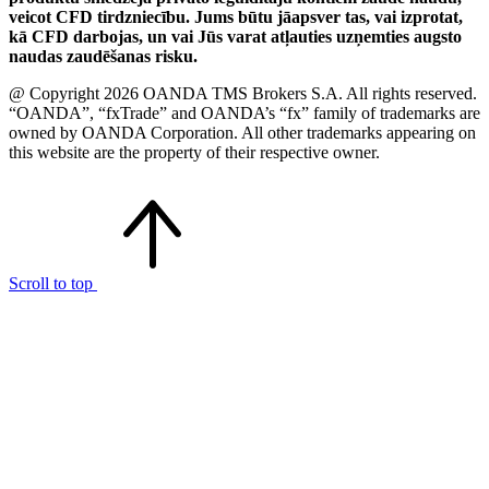
veicot CFD tirdzniecību. Jums būtu jāapsver tas, vai izprotat,
kā CFD darbojas, un vai Jūs varat atļauties uzņemties augsto
naudas zaudēšanas risku.
@ Copyright 2026 OANDA TMS Brokers S.A. All rights reserved.
“OANDA”, “fxTrade” and OANDA’s “fx” family of trademarks are
owned by OANDA Corporation. All other trademarks appearing on
this website are the property of their respective owner.
Scroll to top