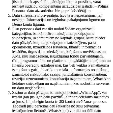
jūsu dati tiek apstrādāti, pārkāpjot likuma prasības, varat
iesniegt sūdzību kompetentajai uzraudzības iestādei – Polijas
Personas datu aizsardzības biroja priekšsēdētājam.
Datu sniegšana ir brīvprātīga, taču tā ir nepieciešama, lai
noslēgtu Informācijas un izglītības pakalpojumu līgumu un
Demo konta līgumu.
Jūsu personas dati var tikt nodoti šādām organizāciju
kategorijām: bankām, ātro maksājumu pakalpojumu
sniedzējiem, uzņēmumiem no kapitāla grupas, kurai pieder
datu pārziņš, kurjeru pakalpojumu sniedzējiem, pasta
operatoriem, uzraudzības iestādēm, finanšu informācijas
iestādēm, tirgus datu sniedzējiem, krāpšanas novēršanas un
AML rīku sniedzējiem, ieguldījumu fondu pārvaldītājiem,
rīku, programmatūras un platformu piegādātājiem darījumu un
finanšu operāciju apkalpošanai, kas tiek veiktas Pamatlīguma
īstenošanas gaitā, kā arī komerciālās informācijas nosūtīšanai,
izmantojot elektronisko saziņu, juridiskajiem konsultantiem,
revīzijas uzņēmumiem, konsultāciju uzņēmumiem, WhatsApp
lietotnes sniedzējam un uzņēmumiem, kas nodrošina serverus
un datu uzglabāšanu.
Saziņu ar datu pārziņu, izmantojot lietotni „WhatsApp“, var
uzsākt gan jūs, gan datu pārziņš, ja ir nepieciešams sazināties
ar jums, lai pabeigtu konta (reālā konta) atvēršanas procesu.
Tādējādi jūsu personas dati (atkarībā no jūsu privātuma
iestatījumiem lietotnē „WhatsApp“) var tikt nosūtīti datu