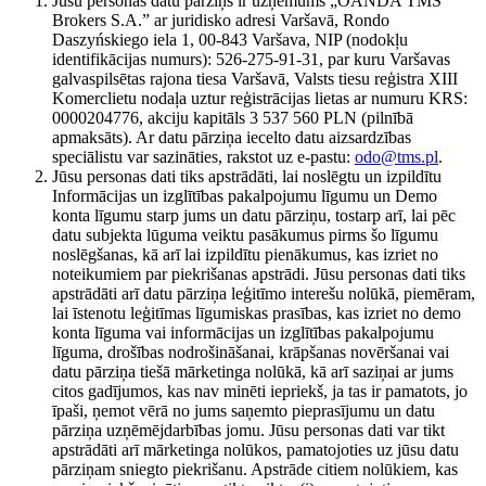
Jūsu personas datu pārziņš ir uzņēmums „OANDA TMS
Brokers S.A.” ar juridisko adresi Varšavā, Rondo
Daszyńskiego iela 1, 00-843 Varšava, NIP (nodokļu
identifikācijas numurs): 526-275-91-31, par kuru Varšavas
galvaspilsētas rajona tiesa Varšavā, Valsts tiesu reģistra XIII
Komerclietu nodaļa uztur reģistrācijas lietas ar numuru KRS:
0000204776, akciju kapitāls 3 537 560 PLN (pilnībā
apmaksāts). Ar datu pārziņa iecelto datu aizsardzības
speciālistu var sazināties, rakstot uz e-pastu:
odo@tms.pl
.
Jūsu personas dati tiks apstrādāti, lai noslēgtu un izpildītu
Informācijas un izglītības pakalpojumu līgumu un Demo
konta līgumu starp jums un datu pārziņu, tostarp arī, lai pēc
datu subjekta lūguma veiktu pasākumus pirms šo līgumu
noslēgšanas, kā arī lai izpildītu pienākumus, kas izriet no
noteikumiem par piekrišanas apstrādi. Jūsu personas dati tiks
apstrādāti arī datu pārziņa leģitīmo interešu nolūkā, piemēram,
lai īstenotu leģitīmas līgumiskas prasības, kas izriet no demo
konta līguma vai informācijas un izglītības pakalpojumu
līguma, drošības nodrošināšanai, krāpšanas novēršanai vai
datu pārziņa tiešā mārketinga nolūkā, kā arī saziņai ar jums
citos gadījumos, kas nav minēti iepriekš, ja tas ir pamatots, jo
īpaši, ņemot vērā no jums saņemto pieprasījumu un datu
pārziņa uzņēmējdarbības jomu. Jūsu personas dati var tikt
apstrādāti arī mārketinga nolūkos, pamatojoties uz jūsu datu
pārziņam sniegto piekrišanu. Apstrāde citiem nolūkiem, kas