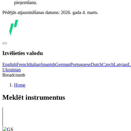
pieņemšanu.
Pēdējās atjaunināšanas datums: 2026. gada 4. marts.
Izvēlieties valodu
English
French
Italian
Spanish
German
Portuguese
Dutch
Czech
Latvian
L
Ukrainian
Breadcrumb
Home
Meklēt instrumentus