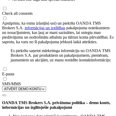
Check all consents
Apstiprinu, ka esmu izlasījis(-usi) un piekrītu OANDA TMS
Brokers S.A.
informācijas un izglītības
pakalpojuma noteikumiem
un nosacījumiem, kas ļauj ar mani sazināties, lai sniegtu man
piedāvājumu un nodrošinātu atbalstu pa tālruni konta pārvaldībai. Es
saprotu, ka varu no šī pakalpojuma jebkurā laikā atteikties.
Es piekrītu saņemt mārketinga informāciju no OANDA TMS
Brokers S.A. par produktiem un pakalpojumiem, piemēram,
jaunumiem un akcijām, uz manu norādīto kontaktinformāciju:
E-pasta
SMS/MMS
ATVĒRT DEMO KONTU »
OANDA TMS Brokers S.A. privātuma politika – demo konts,
informācijas un izglītojošie pakalpojumi