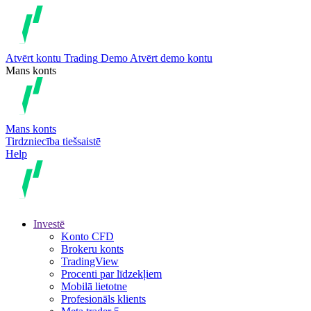
Atvērt kontu
Trading
Demo
Atvērt demo kontu
Mans konts
Mans konts
Tirdzniecība tiešsaistē
Help
Investē
Konto CFD
Brokeru konts
TradingView
Procenti par līdzekļiem
Mobilā lietotne
Profesionāls klients