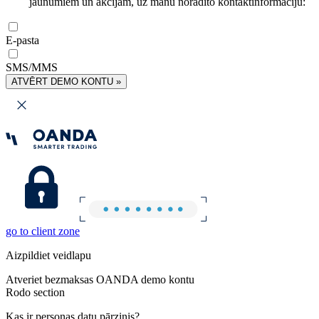
jaunumiem un akcijām, uz manu norādīto kontaktinformāciju:
E-pasta
SMS/MMS
ATVĒRT DEMO KONTU »
go to client zone
Aizpildiet veidlapu
Atveriet bezmaksas OANDA demo kontu
Rodo section
Kas ir personas datu pārzinis?