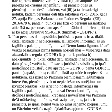
nav iepriekš minētie, var tikt veikta: (i) pamatojoties uz
papildu piekrišanas saņemšanu, (ii) pamatojoties uz
piemērojamiem tiesību aktiem, vai (iii) ja tas ir saderīgi ar
nolūku, kādam personas dati tika sākotnēji vākti (2016. gada
27. aprīļa Eiropas Parlamenta un Padomes Regulas (ES)
2016/679 6. panta 4. punkts par fizisko personu aizsardzību
attiecībā uz personas datu apstrādi un šādu datu brīvu apriti un
ar ko atceļ Direktīvu 95/46/EK (turpmāk – „GDPR”).
Jūsu personas datu apstrādes juridiskais pamats ir: a. tiktāl,
ciktāl apstrāde ir nepieciešama, lai izpildītu Informācijas un
izglītības pakalpojumu līgumu vai Demo konta līgumu, kā arī
veiktu pasākumus pirms līguma noslēgšanas – Vispārīgās datu
aizsardzības regulas (GDPR) 6. panta 1. punkta b)
apakšpunkts; b. tiktāl, ciktāl datu apstrāde ir nepieciešama, lai
datu pārziņš varētu izpildīt savas juridiskās saistības, jo īpaši
nodrošinot atbilstošu datu apstrādi – GDPR 6. panta GDPR 1.
panta c) apakšpunkts; c. tiktāl, ciktāl apstrāde ir nepieciešama
nolūkiem, kas izriet no Pārzinim piemītošajām leģitīmajām
interesēm, piemēram, veicot nepieciešamos norēķinus un
izvirzot prasības, kas izriet no noslēgtā Informācijas un
izglītības pakalpojumu līguma vai Demo konta līguma,
drošības nodrošināšanai, krāpšanas novēršanai vai Pārzinim
tiešā mārketinga nolūkos, vai saziņai ar jums, ja tas ir
pamatots, jo īpaši, ņemot vērā no jums saņemto pieprasījumu
un Pārzinim veiktās uzņēmējdarbības apjomu – GDPR 6.