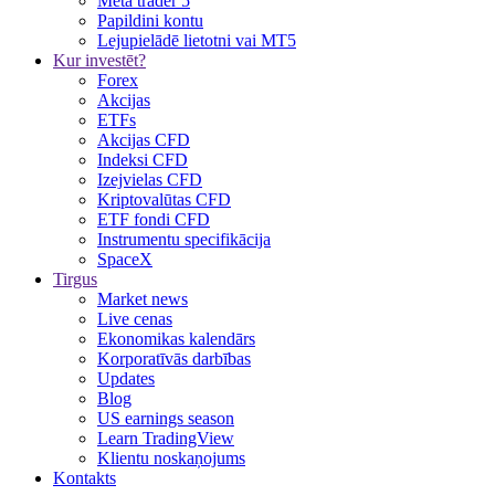
Meta trader 5
Papildini kontu
Lejupielādē lietotni vai MT5
Kur investēt?
Forex
Akcijas
ETFs
Akcijas CFD
Indeksi CFD
Izejvielas CFD
Kriptovalūtas CFD
ETF fondi CFD
Instrumentu specifikācija
SpaceX
Tirgus
Market news
Live cenas
Ekonomikas kalendārs
Korporatīvās darbības
Updates
Blog
US earnings season
Learn TradingView
Klientu noskaņojums
Kontakts