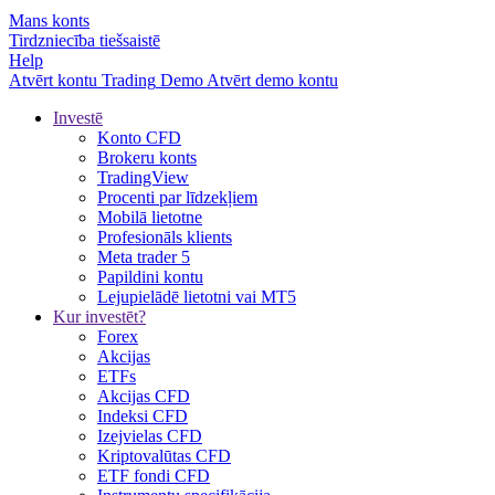
Mans konts
Tirdzniecība tiešsaistē
Help
Atvērt kontu
Trading
Demo
Atvērt demo kontu
Investē
Konto CFD
Brokeru konts
TradingView
Procenti par līdzekļiem
Mobilā lietotne
Profesionāls klients
Meta trader 5
Papildini kontu
Lejupielādē lietotni vai MT5
Kur investēt?
Forex
Akcijas
ETFs
Akcijas CFD
Indeksi CFD
Izejvielas CFD
Kriptovalūtas CFD
ETF fondi CFD