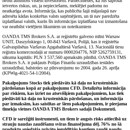
nebūt atbilstošs visiem investoriem. Pārliecinieties, ka Jūs saprotat
ietvertos riskus, un, ja nepieciešams, meklējiet padomu no
neatkarīga avota. Informācija, kas publicēta šajā mājaslapā nav
adresēta kādas konkrētas valsts saņēmējiem, un tā nav paredzēta
izplatīšanai valstīs, kurās šīs informācijas izplatīšana vai izmantošana
var neatbilst vietējiem likumiem un noteikumiem
OANDA TMS Brokers S.A. ar reģistrēto galveno mītni Warsaw
UNIT, Daszyńskiego 1, 00-843 Varšavā, Polijā, kas ir reģistrēta
Galvaspilsētas Varšavas Apgabaltiesā Varšavā, 13. Nacionālā tiesu
reģistra komercnodaļā ar numuru 0000204776, NIP 5262759131,
sākuma kapitāls: PLN 3 537,560 apmaksāts pilnībā. OANDA TMS
Brokers S.A. ir pakļauts Polijas Finanšu uzraudzības iestādes
uzraudzībai, balstoties uz pilnvarojumu no 2004. gada 26. aprīļa
(KPWig-4021-54-1/2004).
Pakalpojums Stocks tiek piedāvāts kā daļa no krusteniskās
pārdošanas kopā ar pakalpojumu CFD. Detalizēta informācija
par riskiem, kas izriet no atsevišķiem pakalpojumiem, kas tiek
piedāvāti kā daļa no krusteniskās pārdošanas, un informācija
par izmaksām, kas saistītas ar šiem pakalpojumiem, ir pieejama
tīmekļa vietnes OANDA TMS Brokers sadaļā Dokumenti.
CFD ir sarežģīti instrumenti, un tiem ir augsts risks attiecībā uz
strauju naudas zaudēšanu sviras finansējuma dēļ. 76% no šā
produktu sniedzēja privāto ieguldītāju kontiem zaudē naudu,