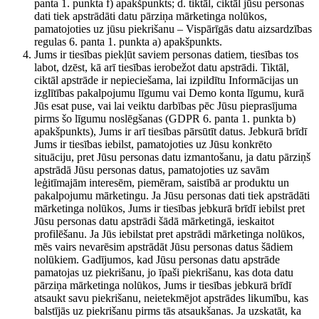
panta 1. punkta f) apakšpunkts; d. tiktāl, ciktāl jūsu personas
dati tiek apstrādāti datu pārziņa mārketinga nolūkos,
pamatojoties uz jūsu piekrišanu – Vispārīgās datu aizsardzības
regulas 6. panta 1. punkta a) apakšpunkts.
Jums ir tiesības piekļūt saviem personas datiem, tiesības tos
labot, dzēst, kā arī tiesības ierobežot datu apstrādi. Tiktāl,
ciktāl apstrāde ir nepieciešama, lai izpildītu Informācijas un
izglītības pakalpojumu līgumu vai Demo konta līgumu, kurā
Jūs esat puse, vai lai veiktu darbības pēc Jūsu pieprasījuma
pirms šo līgumu noslēgšanas (GDPR 6. panta 1. punkta b)
apakšpunkts), Jums ir arī tiesības pārsūtīt datus. Jebkurā brīdī
Jums ir tiesības iebilst, pamatojoties uz Jūsu konkrēto
situāciju, pret Jūsu personas datu izmantošanu, ja datu pārziņš
apstrādā Jūsu personas datus, pamatojoties uz savām
leģitīmajām interesēm, piemēram, saistībā ar produktu un
pakalpojumu mārketingu. Ja Jūsu personas dati tiek apstrādāti
mārketinga nolūkos, Jums ir tiesības jebkurā brīdī iebilst pret
Jūsu personas datu apstrādi šādā mārketingā, ieskaitot
profilēšanu. Ja Jūs iebilstat pret apstrādi mārketinga nolūkos,
mēs vairs nevarēsim apstrādāt Jūsu personas datus šādiem
nolūkiem. Gadījumos, kad Jūsu personas datu apstrāde
pamatojas uz piekrišanu, jo īpaši piekrišanu, kas dota datu
pārziņa mārketinga nolūkos, Jums ir tiesības jebkurā brīdī
atsaukt savu piekrišanu, neietekmējot apstrādes likumību, kas
balstījās uz piekrišanu pirms tās atsaukšanas. Ja uzskatāt, ka