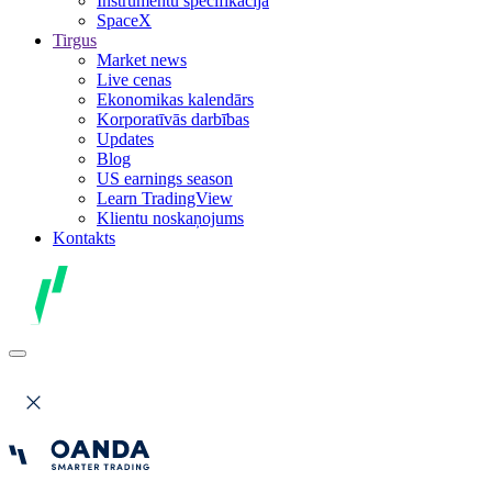
Instrumentu specifikācija
SpaceX
Tirgus
Market news
Live cenas
Ekonomikas kalendārs
Korporatīvās darbības
Updates
Blog
US earnings season
Learn TradingView
Klientu noskaņojums
Kontakts