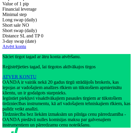
Value of 1 pip
Financial leverage
Minimal step
Long swap (daily)
Short sale
NO
Short swap (daily)
Distance SL and TP
0
3-day swap (date)
Atvērt kontu
Sāciet tirgot tagad ar ātru konta atvēršanu.
Reģistrējieties tagad, lai tirgotos aktīvākajos tirgos
ATVER KONTU
OANDA ir vairāk nekā 20 gadus tirgū strādājošs brokeris, kas
lepojas ar vadošajiem analīzes rīkiem un tūkstošiem apmierinātu
klientu, un ir godalgots starpnieks.
Iegūstiet piekļuvi visaktīvākajiem pasaules tirgiem ar tūkstošiem
tirdzniecības instrumentu, kā arī vadošajiem tehniskajiem rīkiem, kas
palīdz veikt analīzi.
Tirdzniecība bez liekām izmaksām un pilnīga cenu pārredzamība -
OANDA piedāvā nulles komisijas maksu par galvenajiem
instrumentiem un pārredzamu cenu noteikšanu.