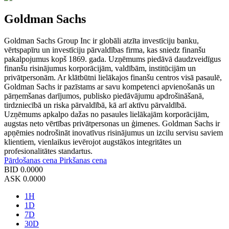
Goldman Sachs
Goldman Sachs Group Inc ir globāli atzīta investīciju banku,
vērtspapīru un investīciju pārvaldības firma, kas sniedz finanšu
pakalpojumus kopš 1869. gada. Uzņēmums piedāvā daudzveidīgus
finanšu risinājumus korporācijām, valdībām, institūcijām un
privātpersonām. Ar klātbūtni lielākajos finanšu centros visā pasaulē,
Goldman Sachs ir pazīstams ar savu kompetenci apvienošanās un
pārņemšanas darījumos, publisko piedāvājumu apdrošināšanā,
tirdzniecībā un riska pārvaldībā, kā arī aktīvu pārvaldībā.
Uzņēmums apkalpo dažas no pasaules lielākajām korporācijām,
augstas neto vērtības privātpersonas un ģimenes. Goldman Sachs ir
apņēmies nodrošināt inovatīvus risinājumus un izcilu servisu saviem
klientiem, vienlaikus ievērojot augstākos integritātes un
profesionalitātes standartus.
Pārdošanas cena
Pirkšanas cena
BID
0.0000
ASK
0.0000
1H
1D
7D
30D