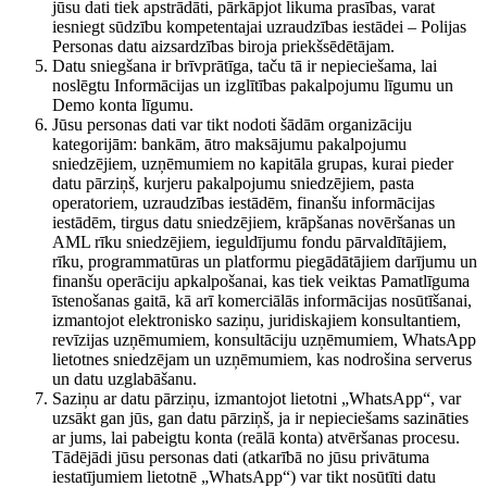
jūsu dati tiek apstrādāti, pārkāpjot likuma prasības, varat
iesniegt sūdzību kompetentajai uzraudzības iestādei – Polijas
Personas datu aizsardzības biroja priekšsēdētājam.
Datu sniegšana ir brīvprātīga, taču tā ir nepieciešama, lai
noslēgtu Informācijas un izglītības pakalpojumu līgumu un
Demo konta līgumu.
Jūsu personas dati var tikt nodoti šādām organizāciju
kategorijām: bankām, ātro maksājumu pakalpojumu
sniedzējiem, uzņēmumiem no kapitāla grupas, kurai pieder
datu pārziņš, kurjeru pakalpojumu sniedzējiem, pasta
operatoriem, uzraudzības iestādēm, finanšu informācijas
iestādēm, tirgus datu sniedzējiem, krāpšanas novēršanas un
AML rīku sniedzējiem, ieguldījumu fondu pārvaldītājiem,
rīku, programmatūras un platformu piegādātājiem darījumu un
finanšu operāciju apkalpošanai, kas tiek veiktas Pamatlīguma
īstenošanas gaitā, kā arī komerciālās informācijas nosūtīšanai,
izmantojot elektronisko saziņu, juridiskajiem konsultantiem,
revīzijas uzņēmumiem, konsultāciju uzņēmumiem, WhatsApp
lietotnes sniedzējam un uzņēmumiem, kas nodrošina serverus
un datu uzglabāšanu.
Saziņu ar datu pārziņu, izmantojot lietotni „WhatsApp“, var
uzsākt gan jūs, gan datu pārziņš, ja ir nepieciešams sazināties
ar jums, lai pabeigtu konta (reālā konta) atvēršanas procesu.
Tādējādi jūsu personas dati (atkarībā no jūsu privātuma
iestatījumiem lietotnē „WhatsApp“) var tikt nosūtīti datu