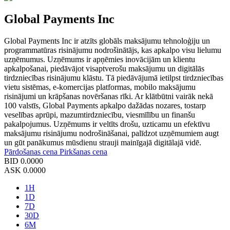
Global Payments Inc
Global Payments Inc ir atzīts globāls maksājumu tehnoloģiju un
programmatūras risinājumu nodrošinātājs, kas apkalpo visu lielumu
uzņēmumus. Uzņēmums ir apņēmies inovācijām un klientu
apkalpošanai, piedāvājot visaptverošu maksājumu un digitālās
tirdzniecības risinājumu klāstu. Tā piedāvājumā ietilpst tirdzniecības
vietu sistēmas, e-komercijas platformas, mobilo maksājumu
risinājumi un krāpšanas novēršanas rīki. Ar klātbūtni vairāk nekā
100 valstīs, Global Payments apkalpo dažādas nozares, tostarp
veselības aprūpi, mazumtirdzniecību, viesmīlību un finanšu
pakalpojumus. Uzņēmums ir veltīts drošu, uzticamu un efektīvu
maksājumu risinājumu nodrošināšanai, palīdzot uzņēmumiem augt
un gūt panākumus mūsdienu strauji mainīgajā digitālajā vidē.
Pārdošanas cena
Pirkšanas cena
BID
0.0000
ASK
0.0000
1H
1D
7D
30D
6M