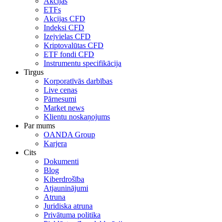
Akcijas
ETFs
Akcijas CFD
Indeksi CFD
Izejvielas CFD
Kriptovalūtas CFD
ETF fondi CFD
Instrumentu specifikācija
Tirgus
Korporatīvās darbības
Live cenas
Pārnesumi
Market news
Klientu noskaņojums
Par mums
OANDA Group
Karjera
Cits
Dokumenti
Blog
Kiberdrošība
Atjauninājumi
Atruna
Juridiska atruna
Privātuma politika