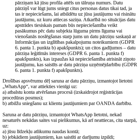
pārziņam kā jūsu profila attēls un tālruņa numurs. Datu
pārziņš var lūgt jums sniegt citus personas datus tikai tad, ja
tas ir nepieciešams, lai atbildētu uz jūsu jautājumu vai risinātu
jautājumu, uz kuru attiecas saziņa. Atkarībā no situācijas datu
apstrādes tiesiskais pamats būs nepieciešamība veikt
pasākumus pēc datu subjekta lūguma pirms līguma vai
vienošanās noslēgšanas starp jums un datu pārziņu saskaņā ar
Informācijas un izglītības pakalpojumu noteikumiem (GDPR
6. panta 1. punkta b) apakšpunkts); un citos gadījumos – datu
pārziņa leģitīmās intereses (GDPR 6. panta 1. punkta f)
apakšpunkts), kas izpaužas kā nepieciešamība atrisināt ziņoto
jautājumu, kas saistīts ar datu pārziņa uzņēmējdarbību (GDPR
6. panta 1. punkta f) apakšpunkts).
Drošības apsvērumu dēļ saruna ar datu pārziņu, izmantojot lietotni
„WhatsApp“, var attiekties vienīgi uz:
a) atbalstu konta atvēršanas procesā (izskaidrojot reģistrācijas
procedūras posmus);
b) atbilžu sniegšanu uz klientu jautājumiem par OANDA darbību.
Saruna ar datu pārziņu, izmantojot WhatsApp lietotni, nekad
nesaturēs nekādas saites vai pielikumus, kā arī neattiecas, cita starpā,
uz:
a) jūsu līdzekļu atlikumu naudas kontā;
b) jebkādiem jautājumiem, kas saistīti ar darījumu izpildi;