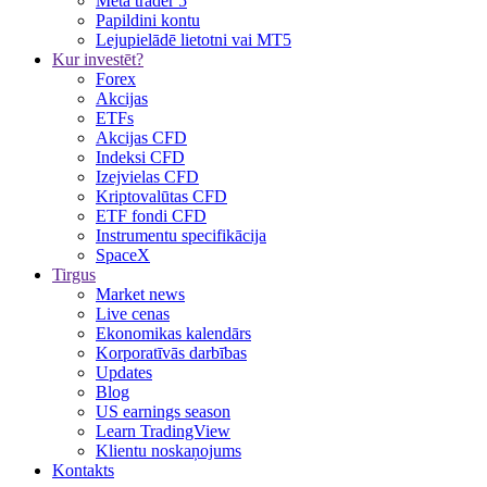
Meta trader 5
Papildini kontu
Lejupielādē lietotni vai MT5
Kur investēt?
Forex
Akcijas
ETFs
Akcijas CFD
Indeksi CFD
Izejvielas CFD
Kriptovalūtas CFD
ETF fondi CFD
Instrumentu specifikācija
SpaceX
Tirgus
Market news
Live cenas
Ekonomikas kalendārs
Korporatīvās darbības
Updates
Blog
US earnings season
Learn TradingView
Klientu noskaņojums
Kontakts