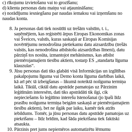
c) rīkojumu izvietošanu vai to grozīšanu;
d) klienta personas datu maiņu vai atjaunināšanu;
e) norādījumu iesniegšanu par naudas iemaksu vai izņemšanu no
naudas konta.
Ja personas dati tiek nosūtīti uz trešām valstīm, t. i.,
saņēmējiem, kas reģistrēti ārpus Eiropas Ekonomikas zonas
vai Šveices, valstīs, kuras saskaņā ar Eiropas Komisijas
novērtējumu nenodrošina pietiekamu datu aizsardzību (trešās
valstis, kas nenodrošina atbilstošu aizsardzības līmeni), datu
pārziņš tos nosūta, izmantojot mehānismus, kas atbilst
piemērojamajiem tiesību aktiem, tostarp ES „standarta līguma
klauzulas“.
Jūsu personas dati tiks glabāti visā Informācijas un izglītības
pakalpojumu līguma vai Demo konta līguma darbības laikā,
kā arī pēc tā izbeigšanas – likumā noteiktā noilguma termiņa
laikā. Tiktāl, ciktāl datu apstrāde pamatojas uz Pārzinim
leģitīmām interesēm, dati tiks apstrādāti tik ilgi, cik
nepieciešams šo leģitīmo interešu īstenošanai (jo īpaši līdz
prasību noilguma termiņa beigām saskaņā ar piemērojamajiem
tiesību aktiem), bet ne ilgāk par laiku, kamēr tiek atzīts
iebildums. Tomēr, ja jūsu personas datu apstrāde pamatojas uz
piekrišanu – līdz brīdim, kad šāda piekrišana tiek faktiski
atsaukta.
Pārzinis pret jums nepiemēros automatizētu lēmumu