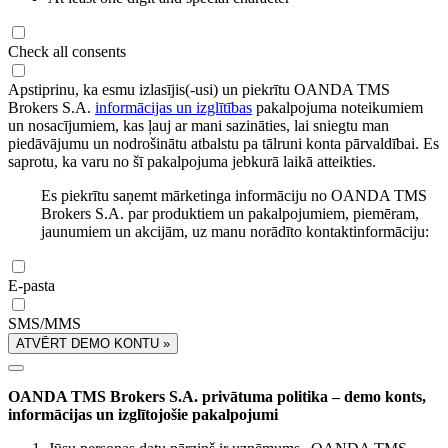
Check all consents
Apstiprinu, ka esmu izlasījis(-usi) un piekrītu OANDA TMS
Brokers S.A.
informācijas un izglītības
pakalpojuma noteikumiem
un nosacījumiem, kas ļauj ar mani sazināties, lai sniegtu man
piedāvājumu un nodrošinātu atbalstu pa tālruni konta pārvaldībai. Es
saprotu, ka varu no šī pakalpojuma jebkurā laikā atteikties.
Es piekrītu saņemt mārketinga informāciju no OANDA TMS
Brokers S.A. par produktiem un pakalpojumiem, piemēram,
jaunumiem un akcijām, uz manu norādīto kontaktinformāciju:
E-pasta
SMS/MMS
ATVĒRT DEMO KONTU »
OANDA TMS Brokers S.A. privātuma politika – demo konts,
informācijas un izglītojošie pakalpojumi