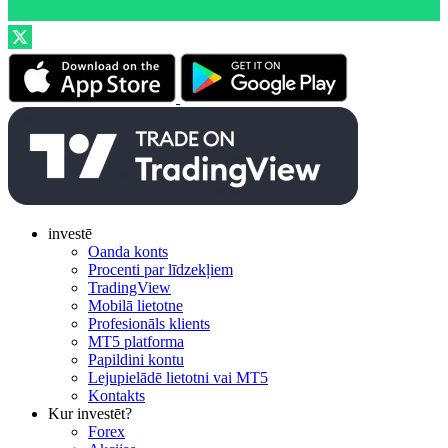
investē
Oanda konts
Procenti par līdzekļiem
TradingView
Mobilā lietotne
Profesionāls klients
MT5 platforma
Papildini kontu
Lejupielādē lietotni vai MT5
Kontakts
Kur investēt?
Forex