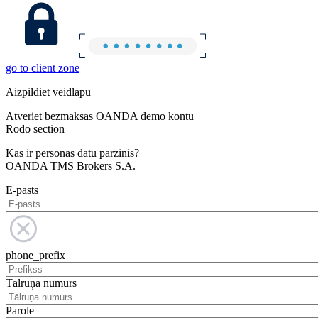
go to client zone
Aizpildiet veidlapu
Atveriet bezmaksas OANDA demo kontu
Rodo section
Kas ir personas datu pārzinis?
OANDA TMS Brokers S.A.
E-pasts
phone_prefix
Tālruņa numurs
Parole