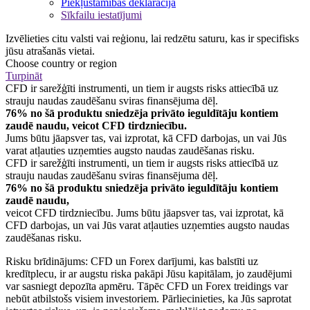
Piekļūstamības deklarācija
Sīkfailu iestatījumi
Izvēlieties citu valsti vai reģionu, lai redzētu saturu, kas ir specifisks
jūsu atrašanās vietai.
Choose country or region
Turpināt
CFD ir sarežģīti instrumenti, un tiem ir augsts risks attiecībā uz
strauju naudas zaudēšanu sviras finansējuma dēļ.
76% no šā produktu sniedzēja privāto ieguldītāju kontiem
zaudē naudu, veicot CFD tirdzniecību.
Jums būtu jāapsver tas, vai izprotat, kā CFD darbojas, un vai Jūs
varat atļauties uzņemties augsto naudas zaudēšanas risku.
CFD ir sarežģīti instrumenti, un tiem ir augsts risks attiecībā uz
strauju naudas zaudēšanu sviras finansējuma dēļ.
76% no šā produktu sniedzēja privāto ieguldītāju kontiem
zaudē naudu,
veicot CFD tirdzniecību. Jums būtu jāapsver tas, vai izprotat, kā
CFD darbojas, un vai Jūs varat atļauties uzņemties augsto naudas
zaudēšanas risku.
Risku brīdinājums: CFD un Forex darījumi, kas balstīti uz
kredītplecu, ir ar augstu riska pakāpi Jūsu kapitālam, jo zaudējumi
var sasniegt depozīta apmēru. Tāpēc CFD un Forex treidings var
nebūt atbilstošs visiem investoriem. Pārliecinieties, ka Jūs saprotat