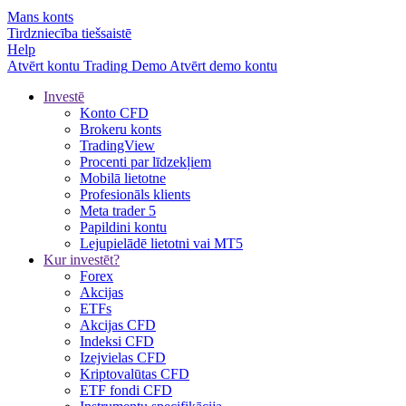
Mans konts
Tirdzniecība tiešsaistē
Help
Atvērt kontu
Trading
Demo
Atvērt demo kontu
Investē
Konto CFD
Brokeru konts
TradingView
Procenti par līdzekļiem
Mobilā lietotne
Profesionāls klients
Meta trader 5
Papildini kontu
Lejupielādē lietotni vai MT5
Kur investēt?
Forex
Akcijas
ETFs
Akcijas CFD
Indeksi CFD
Izejvielas CFD
Kriptovalūtas CFD
ETF fondi CFD