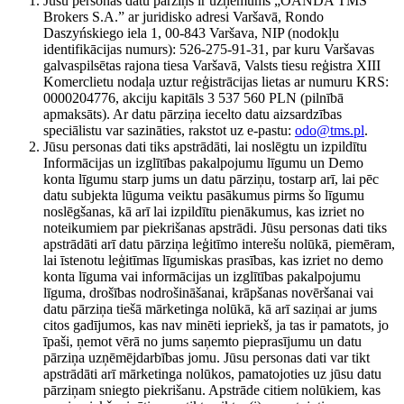
Jūsu personas datu pārziņš ir uzņēmums „OANDA TMS
Brokers S.A.” ar juridisko adresi Varšavā, Rondo
Daszyńskiego iela 1, 00-843 Varšava, NIP (nodokļu
identifikācijas numurs): 526-275-91-31, par kuru Varšavas
galvaspilsētas rajona tiesa Varšavā, Valsts tiesu reģistra XIII
Komerclietu nodaļa uztur reģistrācijas lietas ar numuru KRS:
0000204776, akciju kapitāls 3 537 560 PLN (pilnībā
apmaksāts). Ar datu pārziņa iecelto datu aizsardzības
speciālistu var sazināties, rakstot uz e-pastu:
odo@tms.pl
.
Jūsu personas dati tiks apstrādāti, lai noslēgtu un izpildītu
Informācijas un izglītības pakalpojumu līgumu un Demo
konta līgumu starp jums un datu pārziņu, tostarp arī, lai pēc
datu subjekta lūguma veiktu pasākumus pirms šo līgumu
noslēgšanas, kā arī lai izpildītu pienākumus, kas izriet no
noteikumiem par piekrišanas apstrādi. Jūsu personas dati tiks
apstrādāti arī datu pārziņa leģitīmo interešu nolūkā, piemēram,
lai īstenotu leģitīmas līgumiskas prasības, kas izriet no demo
konta līguma vai informācijas un izglītības pakalpojumu
līguma, drošības nodrošināšanai, krāpšanas novēršanai vai
datu pārziņa tiešā mārketinga nolūkā, kā arī saziņai ar jums
citos gadījumos, kas nav minēti iepriekš, ja tas ir pamatots, jo
īpaši, ņemot vērā no jums saņemto pieprasījumu un datu
pārziņa uzņēmējdarbības jomu. Jūsu personas dati var tikt
apstrādāti arī mārketinga nolūkos, pamatojoties uz jūsu datu
pārziņam sniegto piekrišanu. Apstrāde citiem nolūkiem, kas