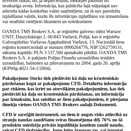
ietvertos riskus, un, ja nepieciešams, meklējiet padomu no
neatkarīga avota. Informācija, kas publicēta šajā mājaslapā nav
adresēta kādas konkrētas valsts saņēmējiem, un tā nav paredzēta
izplatīšanai valstīs, kurās šīs informācijas izplatīšana vai izmantošana
var neatbilst vietējiem likumiem un noteikumiem
OANDA TMS Brokers S.A. ar reģistrēto galveno mītni Warsaw
UNIT, Daszyńskiego 1, 00-843 Varšavā, Polijā, kas ir reģistrēta
Galvaspilsētas Varšavas Apgabaltiesā Varšavā, 13. Nacionālā tiesu
reģistra komercnodaļā ar numuru 0000204776, NIP 5262759131,
sākuma kapitāls: PLN 3 537,560 apmaksāts pilnībā. OANDA TMS
Brokers S.A. ir pakļauts Polijas Finanšu uzraudzības iestādes
uzraudzībai, balstoties uz pilnvarojumu no 2004. gada 26. aprīļa
(KPWig-4021-54-1/2004).
Pakalpojums Stocks tiek piedāvāts kā daļa no krusteniskās
pārdošanas kopā ar pakalpojumu CFD. Detalizēta informācija
par riskiem, kas izriet no atsevišķiem pakalpojumiem, kas tiek
piedāvāti kā daļa no krusteniskās pārdošanas, un informācija
par izmaksām, kas saistītas ar šiem pakalpojumiem, ir pieejama
tīmekļa vietnes OANDA TMS Brokers sadaļā Dokumenti.
CFD ir sarežģīti instrumenti, un tiem ir augsts risks attiecībā uz
strauju naudas zaudēšanu sviras finansējuma dēļ. 76% no šā
produktu sniedzēja privāto ieguldītāju kontiem zaudē naudu,
veicot CFD tirdzniecību. Jums būtu jāapsver tas, vai izprotat,