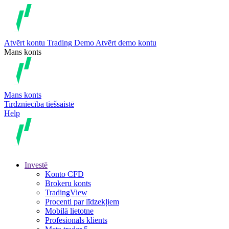
Atvērt kontu
Trading
Demo
Atvērt demo kontu
Mans konts
Mans konts
Tirdzniecība tiešsaistē
Help
Investē
Konto CFD
Brokeru konts
TradingView
Procenti par līdzekļiem
Mobilā lietotne
Profesionāls klients