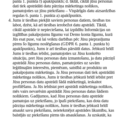
panta 1. punkta f) apakšpunkts; d. tiktāl, ciktāl jūsu personas
dati tiek apstrādāti datu pārziņa mārketinga nolūkos,
pamatojoties uz jūsu piekrišanu – Vispārīgās datu aizsardzības
regulas 6. panta 1. punkta a) apakšpunkts.
Jums ir tiesības piekļūt saviem personas datiem, tiesības tos
labot, dzēst, kā arī tiesības ierobežot datu apstrādi. Tiktāl,
ciktāl apstrāde ir nepieciešama, lai izpildītu Informācijas un
izglītības pakalpojumu līgumu vai Demo konta līgumu, kurā
Jūs esat puse, vai lai veiktu darbības pēc Jūsu pieprasījuma
pirms šo līgumu noslēgšanas (GDPR 6. panta 1. punkta b)
apakšpunkts), Jums ir arī tiesības pārsūtīt datus. Jebkurā brīdī
Jums ir tiesības iebilst, pamatojoties uz Jūsu konkrēto
situāciju, pret Jūsu personas datu izmantošanu, ja datu pārziņš
apstrādā Jūsu personas datus, pamatojoties uz savām
leģitīmajām interesēm, piemēram, saistībā ar produktu un
pakalpojumu mārketingu. Ja Jūsu personas dati tiek apstrādāti
mārketinga nolūkos, Jums ir tiesības jebkurā brīdī iebilst pret
Jūsu personas datu apstrādi šādā mārketingā, ieskaitot
profilēšanu. Ja Jūs iebilstat pret apstrādi mārketinga nolūkos,
mēs vairs nevarēsim apstrādāt Jūsu personas datus šādiem
nolūkiem. Gadījumos, kad Jūsu personas datu apstrāde
pamatojas uz piekrišanu, jo īpaši piekrišanu, kas dota datu
pārziņa mārketinga nolūkos, Jums ir tiesības jebkurā brīdī
atsaukt savu piekrišanu, neietekmējot apstrādes likumību, kas
balstījās uz piekrišanu pirms tās atsaukšanas. Ja uzskatāt, ka