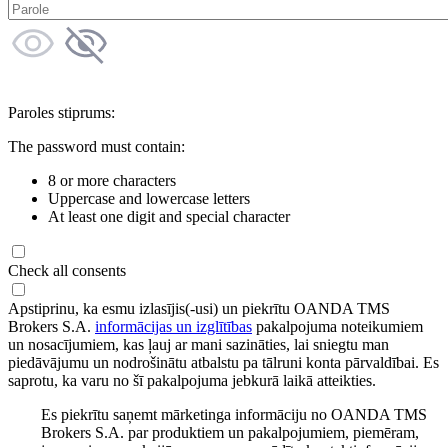
Paroles stiprums:
The password must contain:
8 or more characters
Uppercase and lowercase letters
At least one digit and special character
Check all consents
Apstiprinu, ka esmu izlasījis(-usi) un piekrītu OANDA TMS
Brokers S.A.
informācijas un izglītības
pakalpojuma noteikumiem
un nosacījumiem, kas ļauj ar mani sazināties, lai sniegtu man
piedāvājumu un nodrošinātu atbalstu pa tālruni konta pārvaldībai. Es
saprotu, ka varu no šī pakalpojuma jebkurā laikā atteikties.
Es piekrītu saņemt mārketinga informāciju no OANDA TMS
Brokers S.A. par produktiem un pakalpojumiem, piemēram,