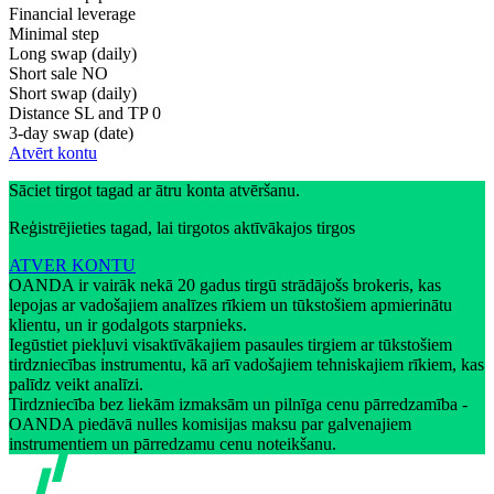
Financial leverage
Minimal step
Long swap (daily)
Short sale
NO
Short swap (daily)
Distance SL and TP
0
3-day swap (date)
Atvērt kontu
Sāciet tirgot tagad ar ātru konta atvēršanu.
Reģistrējieties tagad, lai tirgotos aktīvākajos tirgos
ATVER KONTU
OANDA ir vairāk nekā 20 gadus tirgū strādājošs brokeris, kas
lepojas ar vadošajiem analīzes rīkiem un tūkstošiem apmierinātu
klientu, un ir godalgots starpnieks.
Iegūstiet piekļuvi visaktīvākajiem pasaules tirgiem ar tūkstošiem
tirdzniecības instrumentu, kā arī vadošajiem tehniskajiem rīkiem, kas
palīdz veikt analīzi.
Tirdzniecība bez liekām izmaksām un pilnīga cenu pārredzamība -
OANDA piedāvā nulles komisijas maksu par galvenajiem
instrumentiem un pārredzamu cenu noteikšanu.