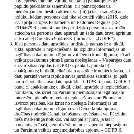
nav iepriekš minētie, var tikt veikta: (i) pamatojoties uz
papildu piekrišanas saņemšanu, (ii) pamatojoties uz
piemērojamiem tiesību aktiem, vai (iii) ja tas ir saderīgi ar
nolūku, kādam personas dati tika sākotnēji vākti (2016. gada
27. aprīļa Eiropas Parlamenta un Padomes Regulas (ES)
2016/679 6. panta 4. punkts par fizisko personu aizsardzību
attiecībā uz personas datu apstrādi un šādu datu brīvu apriti un
ar ko atceļ Direktīvu 95/46/EK (turpmāk – „GDPR”).
Jūsu personas datu apstrādes juridiskais pamats ir: a. tiktāl,
ciktāl apstrāde ir nepieciešama, lai izpildītu Informācijas un
izglītības pakalpojumu līgumu vai Demo konta līgumu, kā arī
veiktu pasākumus pirms līguma noslēgšanas – Vispārīgās datu
aizsardzības regulas (GDPR) 6. panta 1. punkta b)
apakšpunkts; b. tiktāl, ciktāl datu apstrāde ir nepieciešama, lai
datu pārziņš varētu izpildīt savas juridiskās saistības, jo īpaši
nodrošinot atbilstošu datu apstrādi – GDPR 6. panta GDPR 1.
panta c) apakšpunkts; c. tiktāl, ciktāl apstrāde ir nepieciešama
nolūkiem, kas izriet no Pārzinim piemītošajām leģitīmajām
interesēm, piemēram, veicot nepieciešamos norēķinus un
izvirzot prasības, kas izriet no noslēgtā Informācijas un
izglītības pakalpojumu līguma vai Demo konta līguma,
drošības nodrošināšanai, krāpšanas novēršanai vai Pārzinim
tiešā mārketinga nolūkos, vai saziņai ar jums, ja tas ir
pamatots, jo īpaši, ņemot vērā no jums saņemto pieprasījumu
un Pārzinim veiktās uzņēmējdarbības apjomu – GDPR 6.