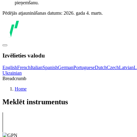
pieņemšanu.
Pēdējās atjaunināšanas datums: 2026. gada 4. marts.
Izvēlieties valodu
English
French
Italian
Spanish
German
Portuguese
Dutch
Czech
Latvian
L
Ukrainian
Breadcrumb
Home
Meklēt instrumentus