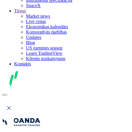
Instrumentu specifikācija
SpaceX
Tirgus
Market news
Live cenas
Ekonomikas kalendārs
Korporatīvās darbības
Updates
Blog
US earnings season
Learn TradingView
Klientu noskaņojums
Kontakts