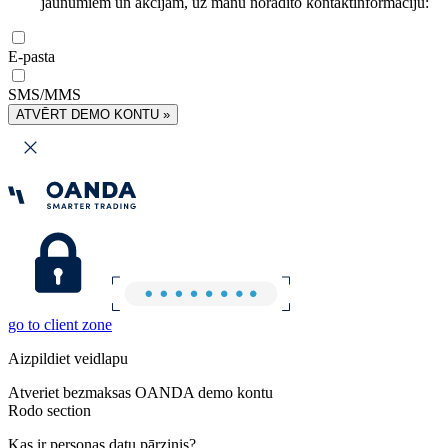
jaunumiem un akcijām, uz manu norādīto kontaktinformāciju:
E-pasta
SMS/MMS
ATVĒRT DEMO KONTU »
go to client zone
Aizpildiet veidlapu
Atveriet bezmaksas OANDA demo kontu
Rodo section
Kas ir personas datu pārzinis?