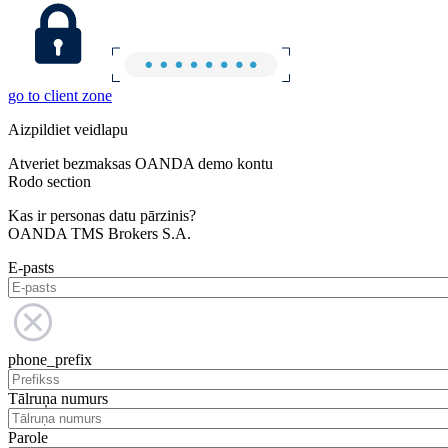
go to client zone
Aizpildiet veidlapu
Atveriet bezmaksas OANDA demo kontu
Rodo section
Kas ir personas datu pārzinis?
OANDA TMS Brokers S.A.
E-pasts
phone_prefix
Tālruņa numurs
Parole