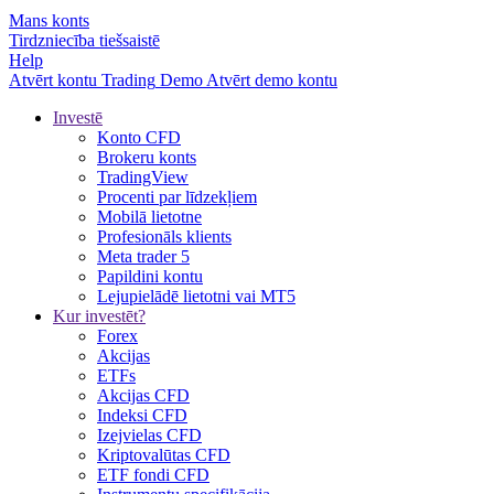
Mans konts
Tirdzniecība tiešsaistē
Help
Atvērt kontu
Trading
Demo
Atvērt demo kontu
Investē
Konto CFD
Brokeru konts
TradingView
Procenti par līdzekļiem
Mobilā lietotne
Profesionāls klients
Meta trader 5
Papildini kontu
Lejupielādē lietotni vai MT5
Kur investēt?
Forex
Akcijas
ETFs
Akcijas CFD
Indeksi CFD
Izejvielas CFD
Kriptovalūtas CFD
ETF fondi CFD