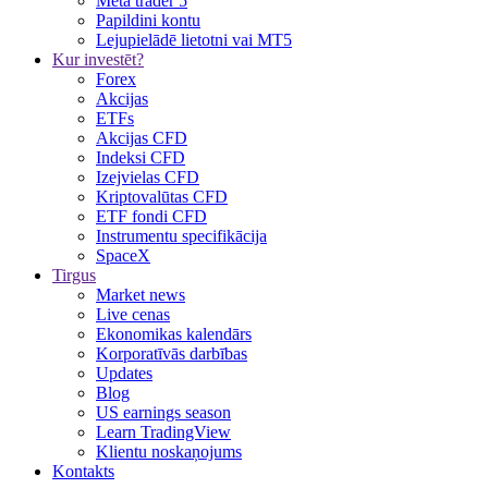
Meta trader 5
Papildini kontu
Lejupielādē lietotni vai MT5
Kur investēt?
Forex
Akcijas
ETFs
Akcijas CFD
Indeksi CFD
Izejvielas CFD
Kriptovalūtas CFD
ETF fondi CFD
Instrumentu specifikācija
SpaceX
Tirgus
Market news
Live cenas
Ekonomikas kalendārs
Korporatīvās darbības
Updates
Blog
US earnings season
Learn TradingView
Klientu noskaņojums
Kontakts