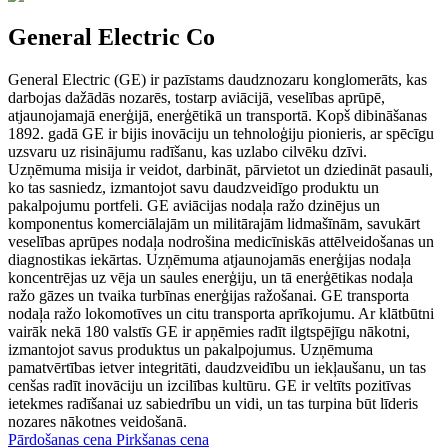
General Electric Co
General Electric (GE) ir pazīstams daudznozaru konglomerāts, kas
darbojas dažādās nozarēs, tostarp aviācijā, veselības aprūpē,
atjaunojamajā enerģijā, enerģētikā un transportā. Kopš dibināšanas
1892. gadā GE ir bijis inovāciju un tehnoloģiju pionieris, ar spēcīgu
uzsvaru uz risinājumu radīšanu, kas uzlabo cilvēku dzīvi.
Uzņēmuma misija ir veidot, darbināt, pārvietot un dziedināt pasauli,
ko tas sasniedz, izmantojot savu daudzveidīgo produktu un
pakalpojumu portfeli. GE aviācijas nodaļa ražo dzinējus un
komponentus komerciālajām un militārajām lidmašīnām, savukārt
veselības aprūpes nodaļa nodrošina medicīniskās attēlveidošanas un
diagnostikas iekārtas. Uzņēmuma atjaunojamās enerģijas nodaļa
koncentrējas uz vēja un saules enerģiju, un tā enerģētikas nodaļa
ražo gāzes un tvaika turbīnas enerģijas ražošanai. GE transporta
nodaļa ražo lokomotīves un citu transporta aprīkojumu. Ar klātbūtni
vairāk nekā 180 valstīs GE ir apņēmies radīt ilgtspējīgu nākotni,
izmantojot savus produktus un pakalpojumus. Uzņēmuma
pamatvērtības ietver integritāti, daudzveidību un iekļaušanu, un tas
cenšas radīt inovāciju un izcilības kultūru. GE ir veltīts pozitīvas
ietekmes radīšanai uz sabiedrību un vidi, un tas turpina būt līderis
nozares nākotnes veidošanā.
Pārdošanas cena
Pirkšanas cena