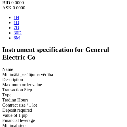
BID
0.0000
ASK
0.0000
1H
1D
7D
30D
6M
Instrument specification for General
Electric Co
Name
Minimālā pasūtījuma vērtība
Description
Maximum order value
Transaction Step
Type
Trading Hours
Contract size / 1 lot
Deposit required
Value of 1 pip
Financial leverage
Minimal step