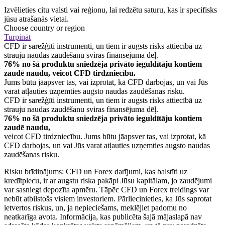
Izvēlieties citu valsti vai reģionu, lai redzētu saturu, kas ir specifisks
jūsu atrašanās vietai.
Choose country or region
Turpināt
CFD ir sarežģīti instrumenti, un tiem ir augsts risks attiecībā uz
strauju naudas zaudēšanu sviras finansējuma dēļ.
76% no šā produktu sniedzēja privāto ieguldītāju kontiem
zaudē naudu, veicot CFD tirdzniecību.
Jums būtu jāapsver tas, vai izprotat, kā CFD darbojas, un vai Jūs
varat atļauties uzņemties augsto naudas zaudēšanas risku.
CFD ir sarežģīti instrumenti, un tiem ir augsts risks attiecībā uz
strauju naudas zaudēšanu sviras finansējuma dēļ.
76% no šā produktu sniedzēja privāto ieguldītāju kontiem
zaudē naudu,
veicot CFD tirdzniecību. Jums būtu jāapsver tas, vai izprotat, kā
CFD darbojas, un vai Jūs varat atļauties uzņemties augsto naudas
zaudēšanas risku.
Risku brīdinājums: CFD un Forex darījumi, kas balstīti uz
kredītplecu, ir ar augstu riska pakāpi Jūsu kapitālam, jo zaudējumi
var sasniegt depozīta apmēru. Tāpēc CFD un Forex treidings var
nebūt atbilstošs visiem investoriem. Pārliecinieties, ka Jūs saprotat
ietvertos riskus, un, ja nepieciešams, meklējiet padomu no
neatkarīga avota. Informācija, kas publicēta šajā mājaslapā nav