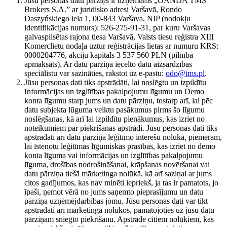
Jūsu personas datu pārziņš ir uzņēmums „OANDA TMS
Brokers S.A.” ar juridisko adresi Varšavā, Rondo
Daszyńskiego iela 1, 00-843 Varšava, NIP (nodokļu
identifikācijas numurs): 526-275-91-31, par kuru Varšavas
galvaspilsētas rajona tiesa Varšavā, Valsts tiesu reģistra XIII
Komerclietu nodaļa uztur reģistrācijas lietas ar numuru KRS:
0000204776, akciju kapitāls 3 537 560 PLN (pilnībā
apmaksāts). Ar datu pārziņa iecelto datu aizsardzības
speciālistu var sazināties, rakstot uz e-pastu:
odo@tms.pl
.
Jūsu personas dati tiks apstrādāti, lai noslēgtu un izpildītu
Informācijas un izglītības pakalpojumu līgumu un Demo
konta līgumu starp jums un datu pārziņu, tostarp arī, lai pēc
datu subjekta lūguma veiktu pasākumus pirms šo līgumu
noslēgšanas, kā arī lai izpildītu pienākumus, kas izriet no
noteikumiem par piekrišanas apstrādi. Jūsu personas dati tiks
apstrādāti arī datu pārziņa leģitīmo interešu nolūkā, piemēram,
lai īstenotu leģitīmas līgumiskas prasības, kas izriet no demo
konta līguma vai informācijas un izglītības pakalpojumu
līguma, drošības nodrošināšanai, krāpšanas novēršanai vai
datu pārziņa tiešā mārketinga nolūkā, kā arī saziņai ar jums
citos gadījumos, kas nav minēti iepriekš, ja tas ir pamatots, jo
īpaši, ņemot vērā no jums saņemto pieprasījumu un datu
pārziņa uzņēmējdarbības jomu. Jūsu personas dati var tikt
apstrādāti arī mārketinga nolūkos, pamatojoties uz jūsu datu
pārziņam sniegto piekrišanu. Apstrāde citiem nolūkiem, kas