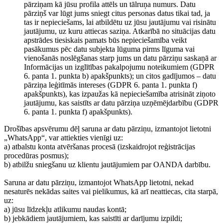
pārziņam kā jūsu profila attēls un tālruņa numurs. Datu
pārziņš var lūgt jums sniegt citus personas datus tikai tad, ja
tas ir nepieciešams, lai atbildētu uz jūsu jautājumu vai risinātu
jautājumu, uz kuru attiecas saziņa. Atkarībā no situācijas datu
apstrādes tiesiskais pamats būs nepieciešamība veikt
pasākumus pēc datu subjekta lūguma pirms līguma vai
vienošanās noslēgšanas starp jums un datu pārziņu saskaņā ar
Informācijas un izglītības pakalpojumu noteikumiem (GDPR
6. panta 1. punkta b) apakšpunkts); un citos gadījumos – datu
pārziņa leģitīmās intereses (GDPR 6. panta 1. punkta f)
apakšpunkts), kas izpaužas kā nepieciešamība atrisināt ziņoto
jautājumu, kas saistīts ar datu pārziņa uzņēmējdarbību (GDPR
6. panta 1. punkta f) apakšpunkts).
Drošības apsvērumu dēļ saruna ar datu pārziņu, izmantojot lietotni
„WhatsApp“, var attiekties vienīgi uz:
a) atbalstu konta atvēršanas procesā (izskaidrojot reģistrācijas
procedūras posmus);
b) atbilžu sniegšanu uz klientu jautājumiem par OANDA darbību.
Saruna ar datu pārziņu, izmantojot WhatsApp lietotni, nekad
nesaturēs nekādas saites vai pielikumus, kā arī neattiecas, cita starpā,
uz:
a) jūsu līdzekļu atlikumu naudas kontā;
b) jebkādiem jautājumiem, kas saistīti ar darījumu izpildi;