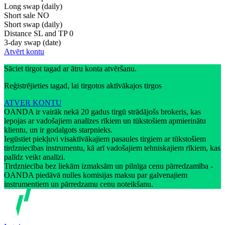
Long swap (daily)
Short sale
NO
Short swap (daily)
Distance SL and TP
0
3-day swap (date)
Atvērt kontu
Sāciet tirgot tagad ar ātru konta atvēršanu.
Reģistrējieties tagad, lai tirgotos aktīvākajos tirgos
ATVER KONTU
OANDA ir vairāk nekā 20 gadus tirgū strādājošs brokeris, kas
lepojas ar vadošajiem analīzes rīkiem un tūkstošiem apmierinātu
klientu, un ir godalgots starpnieks.
Iegūstiet piekļuvi visaktīvākajiem pasaules tirgiem ar tūkstošiem
tirdzniecības instrumentu, kā arī vadošajiem tehniskajiem rīkiem, kas
palīdz veikt analīzi.
Tirdzniecība bez liekām izmaksām un pilnīga cenu pārredzamība -
OANDA piedāvā nulles komisijas maksu par galvenajiem
instrumentiem un pārredzamu cenu noteikšanu.