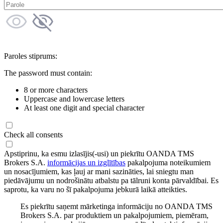
Paroles stiprums:
The password must contain:
8 or more characters
Uppercase and lowercase letters
At least one digit and special character
Check all consents
Apstiprinu, ka esmu izlasījis(-usi) un piekrītu OANDA TMS
Brokers S.A.
informācijas un izglītības
pakalpojuma noteikumiem
un nosacījumiem, kas ļauj ar mani sazināties, lai sniegtu man
piedāvājumu un nodrošinātu atbalstu pa tālruni konta pārvaldībai. Es
saprotu, ka varu no šī pakalpojuma jebkurā laikā atteikties.
Es piekrītu saņemt mārketinga informāciju no OANDA TMS
Brokers S.A. par produktiem un pakalpojumiem, piemēram,