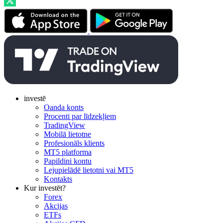
investē
Oanda konts
Procenti par līdzekļiem
TradingView
Mobilā lietotne
Profesionāls klients
MT5 platforma
Papildini kontu
Lejupielādē lietotni vai MT5
Kontakts
Kur investēt?
Forex
Akcijas
ETFs