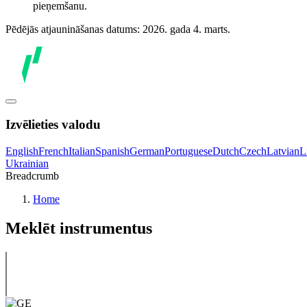
pieņemšanu.
Pēdējās atjaunināšanas datums: 2026. gada 4. marts.
Izvēlieties valodu
English
French
Italian
Spanish
German
Portuguese
Dutch
Czech
Latvian
L
Ukrainian
Breadcrumb
Home
Meklēt instrumentus