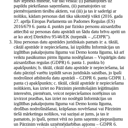
nav iepriekš minētie, var tikt veikta: (i) pamatojoties uz
papildu piekrišanas saņemšanu, (ii) pamatojoties uz
piemērojamiem tiesību aktiem, vai (iii) ja tas ir saderīgi ar
nolūku, kādam personas dati tika sākotnēji vākti (2016. gada
27. aprīļa Eiropas Parlamenta un Padomes Regulas (ES)
2016/679 6. panta 4. punkts par fizisko personu aizsardzību
attiecībā uz personas datu apstrādi un šādu datu brīvu apriti un
ar ko atceļ Direktīvu 95/46/EK (turpmāk – „GDPR”).
Jūsu personas datu apstrādes juridiskais pamats ir: a. tiktāl,
ciktāl apstrāde ir nepieciešama, lai izpildītu Informācijas un
izglītības pakalpojumu līgumu vai Demo konta līgumu, kā arī
veiktu pasākumus pirms līguma noslēgšanas – Vispārīgās datu
aizsardzības regulas (GDPR) 6. panta 1. punkta b)
apakšpunkts; b. tiktāl, ciktāl datu apstrāde ir nepieciešama, lai
datu pārziņš varētu izpildīt savas juridiskās saistības, jo īpaši
nodrošinot atbilstošu datu apstrādi – GDPR 6. panta GDPR 1.
panta c) apakšpunkts; c. tiktāl, ciktāl apstrāde ir nepieciešama
nolūkiem, kas izriet no Pārzinim piemītošajām leģitīmajām
interesēm, piemēram, veicot nepieciešamos norēķinus un
izvirzot prasības, kas izriet no noslēgtā Informācijas un
izglītības pakalpojumu līguma vai Demo konta līguma,
drošības nodrošināšanai, krāpšanas novēršanai vai Pārzinim
tiešā mārketinga nolūkos, vai saziņai ar jums, ja tas ir
pamatots, jo īpaši, ņemot vērā no jums saņemto pieprasījumu
un Pārzinim veiktās uzņēmējdarbības apjomu – GDPR 6.