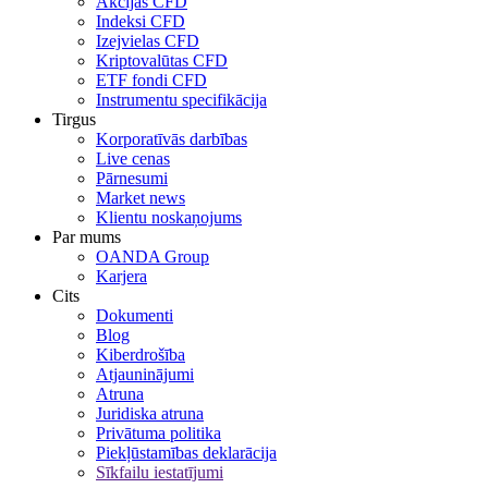
Akcijas CFD
Indeksi CFD
Izejvielas CFD
Kriptovalūtas CFD
ETF fondi CFD
Instrumentu specifikācija
Tirgus
Korporatīvās darbības
Live cenas
Pārnesumi
Market news
Klientu noskaņojums
Par mums
OANDA Group
Karjera
Cits
Dokumenti
Blog
Kiberdrošība
Atjauninājumi
Atruna
Juridiska atruna
Privātuma politika
Piekļūstamības deklarācija
Sīkfailu iestatījumi