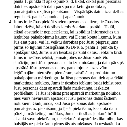
panta 1. punkta f) apakšpunkts; d. tiktāl, ciktāl jūsu personas
dati tiek apstrādāti datu pārziņa mārketinga nolūkos,
pamatojoties uz jūsu piekrišanu – Vispārīgās datu aizsardzības
regulas 6. panta 1. punkta a) apakšpunkts.
Jums ir tiesības piekļūt saviem personas datiem, tiesības tos
labot, dzēst, kā arī tiesības ierobežot datu apstrādi. Tiktāl,
ciktāl apstrāde ir nepieciešama, lai izpildītu Informācijas un
izglītības pakalpojumu līgumu vai Demo konta līgumu, kurā
Jūs esat puse, vai lai veiktu darbības pēc Jūsu pieprasījuma
pirms šo līgumu noslēgšanas (GDPR 6. panta 1. punkta b)
apakšpunkts), Jums ir arī tiesības pārsūtīt datus. Jebkurā brīdī
Jums ir tiesības iebilst, pamatojoties uz Jūsu konkrēto
situāciju, pret Jūsu personas datu izmantošanu, ja datu pārziņš
apstrādā Jūsu personas datus, pamatojoties uz savām
leģitīmajām interesēm, piemēram, saistībā ar produktu un
pakalpojumu mārketingu. Ja Jūsu personas dati tiek apstrādāti
mārketinga nolūkos, Jums ir tiesības jebkurā brīdī iebilst pret
Jūsu personas datu apstrādi šādā mārketingā, ieskaitot
profilēšanu. Ja Jūs iebilstat pret apstrādi mārketinga nolūkos,
mēs vairs nevarēsim apstrādāt Jūsu personas datus šādiem
nolūkiem. Gadījumos, kad Jūsu personas datu apstrāde
pamatojas uz piekrišanu, jo īpaši piekrišanu, kas dota datu
pārziņa mārketinga nolūkos, Jums ir tiesības jebkurā brīdī
atsaukt savu piekrišanu, neietekmējot apstrādes likumību, kas
balstījās uz piekrišanu pirms tās atsaukšanas. Ja uzskatāt, ka