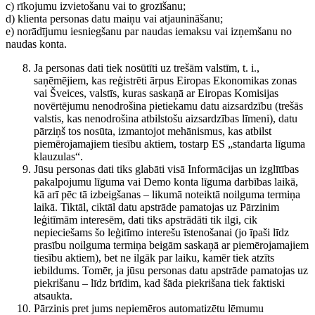
c) rīkojumu izvietošanu vai to grozīšanu;
d) klienta personas datu maiņu vai atjaunināšanu;
e) norādījumu iesniegšanu par naudas iemaksu vai izņemšanu no
naudas konta.
Ja personas dati tiek nosūtīti uz trešām valstīm, t. i.,
saņēmējiem, kas reģistrēti ārpus Eiropas Ekonomikas zonas
vai Šveices, valstīs, kuras saskaņā ar Eiropas Komisijas
novērtējumu nenodrošina pietiekamu datu aizsardzību (trešās
valstis, kas nenodrošina atbilstošu aizsardzības līmeni), datu
pārziņš tos nosūta, izmantojot mehānismus, kas atbilst
piemērojamajiem tiesību aktiem, tostarp ES „standarta līguma
klauzulas“.
Jūsu personas dati tiks glabāti visā Informācijas un izglītības
pakalpojumu līguma vai Demo konta līguma darbības laikā,
kā arī pēc tā izbeigšanas – likumā noteiktā noilguma termiņa
laikā. Tiktāl, ciktāl datu apstrāde pamatojas uz Pārzinim
leģitīmām interesēm, dati tiks apstrādāti tik ilgi, cik
nepieciešams šo leģitīmo interešu īstenošanai (jo īpaši līdz
prasību noilguma termiņa beigām saskaņā ar piemērojamajiem
tiesību aktiem), bet ne ilgāk par laiku, kamēr tiek atzīts
iebildums. Tomēr, ja jūsu personas datu apstrāde pamatojas uz
piekrišanu – līdz brīdim, kad šāda piekrišana tiek faktiski
atsaukta.
Pārzinis pret jums nepiemēros automatizētu lēmumu