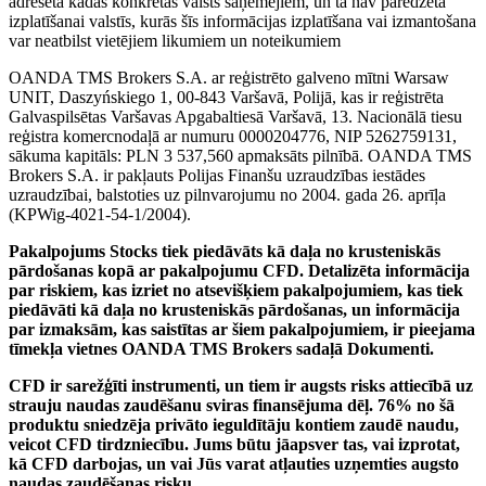
adresēta kādas konkrētas valsts saņēmējiem, un tā nav paredzēta
izplatīšanai valstīs, kurās šīs informācijas izplatīšana vai izmantošana
var neatbilst vietējiem likumiem un noteikumiem
OANDA TMS Brokers S.A. ar reģistrēto galveno mītni Warsaw
UNIT, Daszyńskiego 1, 00-843 Varšavā, Polijā, kas ir reģistrēta
Galvaspilsētas Varšavas Apgabaltiesā Varšavā, 13. Nacionālā tiesu
reģistra komercnodaļā ar numuru 0000204776, NIP 5262759131,
sākuma kapitāls: PLN 3 537,560 apmaksāts pilnībā. OANDA TMS
Brokers S.A. ir pakļauts Polijas Finanšu uzraudzības iestādes
uzraudzībai, balstoties uz pilnvarojumu no 2004. gada 26. aprīļa
(KPWig-4021-54-1/2004).
Pakalpojums Stocks tiek piedāvāts kā daļa no krusteniskās
pārdošanas kopā ar pakalpojumu CFD. Detalizēta informācija
par riskiem, kas izriet no atsevišķiem pakalpojumiem, kas tiek
piedāvāti kā daļa no krusteniskās pārdošanas, un informācija
par izmaksām, kas saistītas ar šiem pakalpojumiem, ir pieejama
tīmekļa vietnes OANDA TMS Brokers sadaļā Dokumenti.
CFD ir sarežģīti instrumenti, un tiem ir augsts risks attiecībā uz
strauju naudas zaudēšanu sviras finansējuma dēļ. 76% no šā
produktu sniedzēja privāto ieguldītāju kontiem zaudē naudu,
veicot CFD tirdzniecību. Jums būtu jāapsver tas, vai izprotat,
kā CFD darbojas, un vai Jūs varat atļauties uzņemties augsto
naudas zaudēšanas risku.