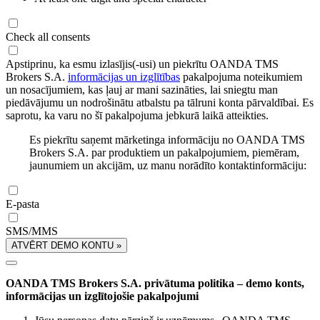
Check all consents
Apstiprinu, ka esmu izlasījis(-usi) un piekrītu OANDA TMS
Brokers S.A.
informācijas un izglītības
pakalpojuma noteikumiem
un nosacījumiem, kas ļauj ar mani sazināties, lai sniegtu man
piedāvājumu un nodrošinātu atbalstu pa tālruni konta pārvaldībai. Es
saprotu, ka varu no šī pakalpojuma jebkurā laikā atteikties.
Es piekrītu saņemt mārketinga informāciju no OANDA TMS
Brokers S.A. par produktiem un pakalpojumiem, piemēram,
jaunumiem un akcijām, uz manu norādīto kontaktinformāciju:
E-pasta
SMS/MMS
ATVĒRT DEMO KONTU »
OANDA TMS Brokers S.A. privātuma politika – demo konts,
informācijas un izglītojošie pakalpojumi