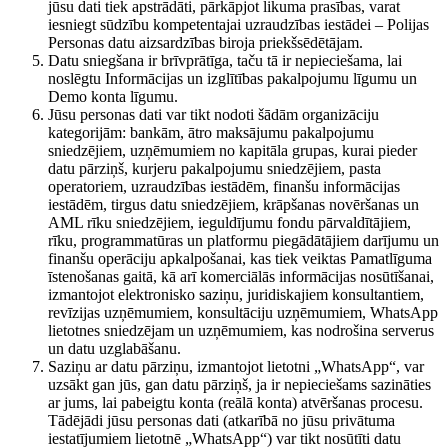
jūsu dati tiek apstrādāti, pārkāpjot likuma prasības, varat
iesniegt sūdzību kompetentajai uzraudzības iestādei – Polijas
Personas datu aizsardzības biroja priekšsēdētājam.
Datu sniegšana ir brīvprātīga, taču tā ir nepieciešama, lai
noslēgtu Informācijas un izglītības pakalpojumu līgumu un
Demo konta līgumu.
Jūsu personas dati var tikt nodoti šādām organizāciju
kategorijām: bankām, ātro maksājumu pakalpojumu
sniedzējiem, uzņēmumiem no kapitāla grupas, kurai pieder
datu pārziņš, kurjeru pakalpojumu sniedzējiem, pasta
operatoriem, uzraudzības iestādēm, finanšu informācijas
iestādēm, tirgus datu sniedzējiem, krāpšanas novēršanas un
AML rīku sniedzējiem, ieguldījumu fondu pārvaldītājiem,
rīku, programmatūras un platformu piegādātājiem darījumu un
finanšu operāciju apkalpošanai, kas tiek veiktas Pamatlīguma
īstenošanas gaitā, kā arī komerciālās informācijas nosūtīšanai,
izmantojot elektronisko saziņu, juridiskajiem konsultantiem,
revīzijas uzņēmumiem, konsultāciju uzņēmumiem, WhatsApp
lietotnes sniedzējam un uzņēmumiem, kas nodrošina serverus
un datu uzglabāšanu.
Saziņu ar datu pārziņu, izmantojot lietotni „WhatsApp“, var
uzsākt gan jūs, gan datu pārziņš, ja ir nepieciešams sazināties
ar jums, lai pabeigtu konta (reālā konta) atvēršanas procesu.
Tādējādi jūsu personas dati (atkarībā no jūsu privātuma
iestatījumiem lietotnē „WhatsApp“) var tikt nosūtīti datu