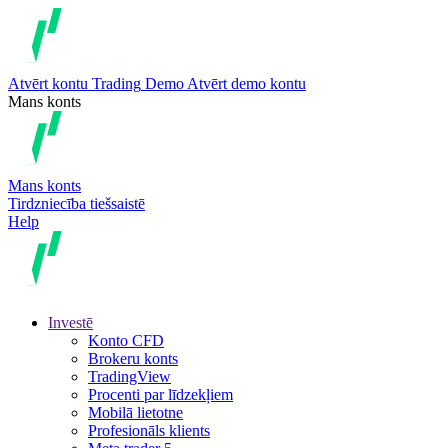
Atvērt kontu
Trading
Demo
Atvērt demo kontu
Mans konts
Mans konts
Tirdzniecība tiešsaistē
Help
Investē
Konto CFD
Brokeru konts
TradingView
Procenti par līdzekļiem
Mobilā lietotne
Profesionāls klients