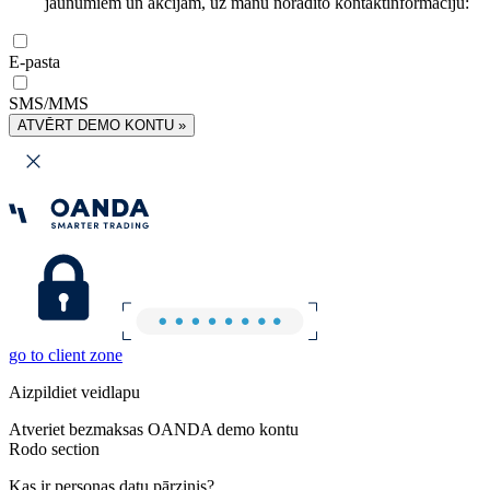
jaunumiem un akcijām, uz manu norādīto kontaktinformāciju:
E-pasta
SMS/MMS
ATVĒRT DEMO KONTU »
go to client zone
Aizpildiet veidlapu
Atveriet bezmaksas OANDA demo kontu
Rodo section
Kas ir personas datu pārzinis?