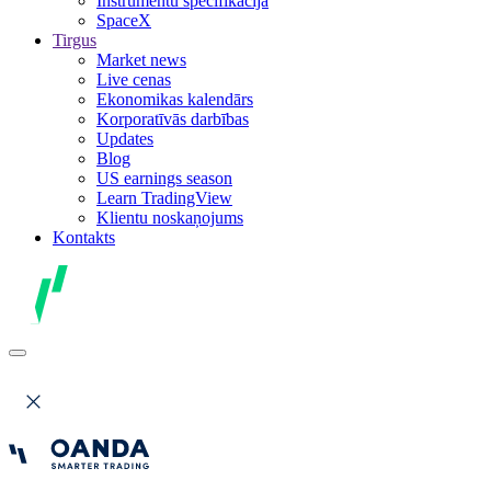
Instrumentu specifikācija
SpaceX
Tirgus
Market news
Live cenas
Ekonomikas kalendārs
Korporatīvās darbības
Updates
Blog
US earnings season
Learn TradingView
Klientu noskaņojums
Kontakts