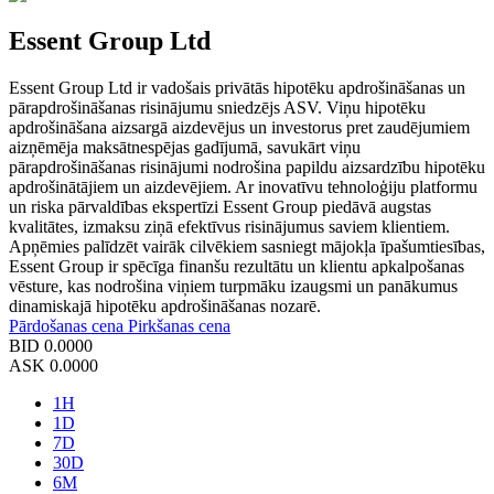
Essent Group Ltd
Essent Group Ltd ir vadošais privātās hipotēku apdrošināšanas un
pārapdrošināšanas risinājumu sniedzējs ASV. Viņu hipotēku
apdrošināšana aizsargā aizdevējus un investorus pret zaudējumiem
aizņēmēja maksātnespējas gadījumā, savukārt viņu
pārapdrošināšanas risinājumi nodrošina papildu aizsardzību hipotēku
apdrošinātājiem un aizdevējiem. Ar inovatīvu tehnoloģiju platformu
un riska pārvaldības ekspertīzi Essent Group piedāvā augstas
kvalitātes, izmaksu ziņā efektīvus risinājumus saviem klientiem.
Apņēmies palīdzēt vairāk cilvēkiem sasniegt mājokļa īpašumtiesības,
Essent Group ir spēcīga finanšu rezultātu un klientu apkalpošanas
vēsture, kas nodrošina viņiem turpmāku izaugsmi un panākumus
dinamiskajā hipotēku apdrošināšanas nozarē.
Pārdošanas cena
Pirkšanas cena
BID
0.0000
ASK
0.0000
1H
1D
7D
30D
6M