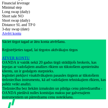
Financial leverage
Minimal step
Long swap (daily)
Short sale
NO
Short swap (daily)
Distance SL and TP
0
3-day swap (date)
Atvērt kontu
Sāciet tirgot tagad ar ātru konta atvēršanu.
Reģistrējieties tagad, lai tirgotos aktīvākajos tirgos
ATVER KONTU
OANDA ir vairāk nekā 20 gadus tirgū strādājošs brokeris, kas
lepojas ar vadošajiem analīzes rīkiem un tūkstošiem apmierinātu
klientu, un ir godalgots starpnieks.
Iegūstiet piekļuvi visaktīvākajiem pasaules tirgiem ar tūkstošiem
tirdzniecības instrumentu, kā arī vadošajiem tehniskajiem rīkiem, kas
palīdz veikt analīzi.
Tirdzniecība bez liekām izmaksām un pilnīga cenu pārredzamība -
OANDA piedāvā nulles komisijas maksu par galvenajiem
instrumentiem un pārredzamu cenu noteikšanu.