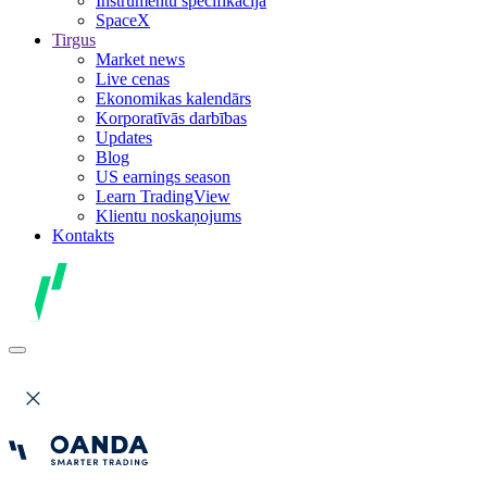
Instrumentu specifikācija
SpaceX
Tirgus
Market news
Live cenas
Ekonomikas kalendārs
Korporatīvās darbības
Updates
Blog
US earnings season
Learn TradingView
Klientu noskaņojums
Kontakts