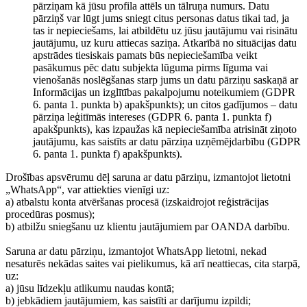
pārziņam kā jūsu profila attēls un tālruņa numurs. Datu
pārziņš var lūgt jums sniegt citus personas datus tikai tad, ja
tas ir nepieciešams, lai atbildētu uz jūsu jautājumu vai risinātu
jautājumu, uz kuru attiecas saziņa. Atkarībā no situācijas datu
apstrādes tiesiskais pamats būs nepieciešamība veikt
pasākumus pēc datu subjekta lūguma pirms līguma vai
vienošanās noslēgšanas starp jums un datu pārziņu saskaņā ar
Informācijas un izglītības pakalpojumu noteikumiem (GDPR
6. panta 1. punkta b) apakšpunkts); un citos gadījumos – datu
pārziņa leģitīmās intereses (GDPR 6. panta 1. punkta f)
apakšpunkts), kas izpaužas kā nepieciešamība atrisināt ziņoto
jautājumu, kas saistīts ar datu pārziņa uzņēmējdarbību (GDPR
6. panta 1. punkta f) apakšpunkts).
Drošības apsvērumu dēļ saruna ar datu pārziņu, izmantojot lietotni
„WhatsApp“, var attiekties vienīgi uz:
a) atbalstu konta atvēršanas procesā (izskaidrojot reģistrācijas
procedūras posmus);
b) atbilžu sniegšanu uz klientu jautājumiem par OANDA darbību.
Saruna ar datu pārziņu, izmantojot WhatsApp lietotni, nekad
nesaturēs nekādas saites vai pielikumus, kā arī neattiecas, cita starpā,
uz:
a) jūsu līdzekļu atlikumu naudas kontā;
b) jebkādiem jautājumiem, kas saistīti ar darījumu izpildi;