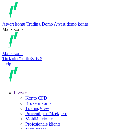
Atvērt kontu
Trading
Demo
Atvērt demo kontu
Mans konts
Mans konts
Tirdzniecība tiešsaistē
Help
Investē
Konto CFD
Brokeru konts
TradingView
Procenti par līdzekļiem
Mobilā lietotne
Profesionāls klients