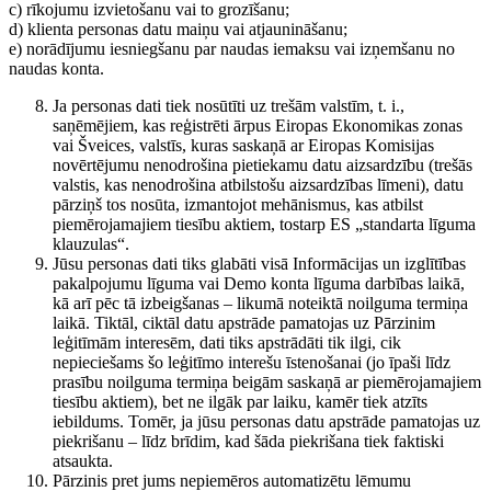
c) rīkojumu izvietošanu vai to grozīšanu;
d) klienta personas datu maiņu vai atjaunināšanu;
e) norādījumu iesniegšanu par naudas iemaksu vai izņemšanu no
naudas konta.
Ja personas dati tiek nosūtīti uz trešām valstīm, t. i.,
saņēmējiem, kas reģistrēti ārpus Eiropas Ekonomikas zonas
vai Šveices, valstīs, kuras saskaņā ar Eiropas Komisijas
novērtējumu nenodrošina pietiekamu datu aizsardzību (trešās
valstis, kas nenodrošina atbilstošu aizsardzības līmeni), datu
pārziņš tos nosūta, izmantojot mehānismus, kas atbilst
piemērojamajiem tiesību aktiem, tostarp ES „standarta līguma
klauzulas“.
Jūsu personas dati tiks glabāti visā Informācijas un izglītības
pakalpojumu līguma vai Demo konta līguma darbības laikā,
kā arī pēc tā izbeigšanas – likumā noteiktā noilguma termiņa
laikā. Tiktāl, ciktāl datu apstrāde pamatojas uz Pārzinim
leģitīmām interesēm, dati tiks apstrādāti tik ilgi, cik
nepieciešams šo leģitīmo interešu īstenošanai (jo īpaši līdz
prasību noilguma termiņa beigām saskaņā ar piemērojamajiem
tiesību aktiem), bet ne ilgāk par laiku, kamēr tiek atzīts
iebildums. Tomēr, ja jūsu personas datu apstrāde pamatojas uz
piekrišanu – līdz brīdim, kad šāda piekrišana tiek faktiski
atsaukta.
Pārzinis pret jums nepiemēros automatizētu lēmumu