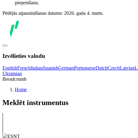
pieņemšanu.
Pēdējās atjaunināšanas datums: 2026. gada 4. marts.
Izvēlieties valodu
English
French
Italian
Spanish
German
Portuguese
Dutch
Czech
Latvian
L
Ukrainian
Breadcrumb
Home
Meklēt instrumentus