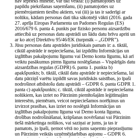
nav iepriekš minētie, var tikt veikta: (i) pamatojoties uz
papildu piekrišanas saņemšanu, (ii) pamatojoties uz
piemērojamiem tiesību aktiem, vai (iii) ja tas ir saderīgi ar
nolūku, kādam personas dati tika sākotnēji vākti (2016. gada
27. aprīļa Eiropas Parlamenta un Padomes Regulas (ES)
2016/679 6. panta 4. punkts par fizisko personu aizsardzību
attiecībā uz personas datu apstrādi un šādu datu brīvu apriti un
ar ko atceļ Direktīvu 95/46/EK (turpmāk – „GDPR”).
Jūsu personas datu apstrādes juridiskais pamats ir: a. tiktāl,
ciktāl apstrāde ir nepieciešama, lai izpildītu Informācijas un
izglītības pakalpojumu līgumu vai Demo konta līgumu, kā arī
veiktu pasākumus pirms līguma noslēgšanas – Vispārīgās datu
aizsardzības regulas (GDPR) 6. panta 1. punkta b)
apakšpunkts; b. tiktāl, ciktāl datu apstrāde ir nepieciešama, lai
datu pārziņš varētu izpildīt savas juridiskās saistības, jo īpaši
nodrošinot atbilstošu datu apstrādi – GDPR 6. panta GDPR 1.
panta c) apakšpunkts; c. tiktāl, ciktāl apstrāde ir nepieciešama
nolūkiem, kas izriet no Pārzinim piemītošajām leģitīmajām
interesēm, piemēram, veicot nepieciešamos norēķinus un
izvirzot prasības, kas izriet no noslēgtā Informācijas un
izglītības pakalpojumu līguma vai Demo konta līguma,
drošības nodrošināšanai, krāpšanas novēršanai vai Pārzinim
tiešā mārketinga nolūkos, vai saziņai ar jums, ja tas ir
pamatots, jo īpaši, ņemot vērā no jums saņemto pieprasījumu
un Pārzinim veiktās uzņēmējdarbības apjomu – GDPR 6.