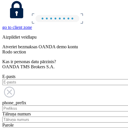
go to client zone
Aizpildiet veidlapu
Atveriet bezmaksas OANDA demo kontu
Rodo section
Kas ir personas datu pārzinis?
OANDA TMS Brokers S.A.
E-pasts
phone_prefix
Tālruņa numurs
Parole