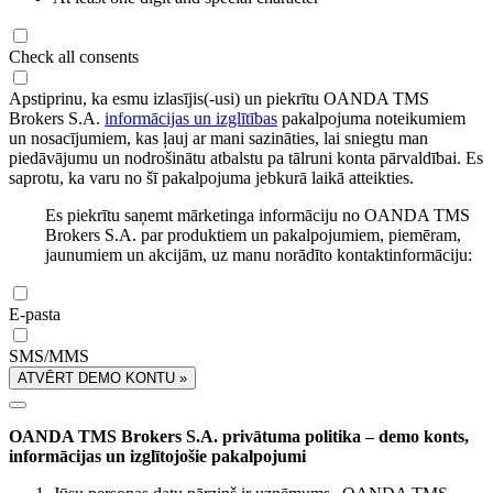
Check all consents
Apstiprinu, ka esmu izlasījis(-usi) un piekrītu OANDA TMS
Brokers S.A.
informācijas un izglītības
pakalpojuma noteikumiem
un nosacījumiem, kas ļauj ar mani sazināties, lai sniegtu man
piedāvājumu un nodrošinātu atbalstu pa tālruni konta pārvaldībai. Es
saprotu, ka varu no šī pakalpojuma jebkurā laikā atteikties.
Es piekrītu saņemt mārketinga informāciju no OANDA TMS
Brokers S.A. par produktiem un pakalpojumiem, piemēram,
jaunumiem un akcijām, uz manu norādīto kontaktinformāciju:
E-pasta
SMS/MMS
ATVĒRT DEMO KONTU »
OANDA TMS Brokers S.A. privātuma politika – demo konts,
informācijas un izglītojošie pakalpojumi