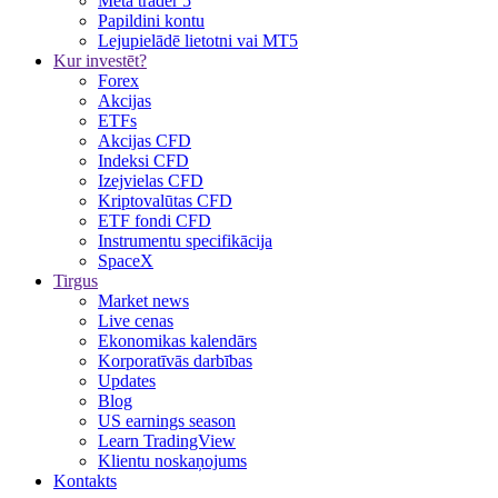
Meta trader 5
Papildini kontu
Lejupielādē lietotni vai MT5
Kur investēt?
Forex
Akcijas
ETFs
Akcijas CFD
Indeksi CFD
Izejvielas CFD
Kriptovalūtas CFD
ETF fondi CFD
Instrumentu specifikācija
SpaceX
Tirgus
Market news
Live cenas
Ekonomikas kalendārs
Korporatīvās darbības
Updates
Blog
US earnings season
Learn TradingView
Klientu noskaņojums
Kontakts