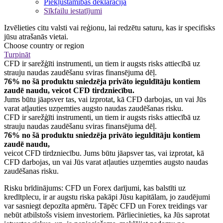
Piekļūstamības deklarācija
Sīkfailu iestatījumi
Izvēlieties citu valsti vai reģionu, lai redzētu saturu, kas ir specifisks
jūsu atrašanās vietai.
Choose country or region
Turpināt
CFD ir sarežģīti instrumenti, un tiem ir augsts risks attiecībā uz
strauju naudas zaudēšanu sviras finansējuma dēļ.
76% no šā produktu sniedzēja privāto ieguldītāju kontiem
zaudē naudu, veicot CFD tirdzniecību.
Jums būtu jāapsver tas, vai izprotat, kā CFD darbojas, un vai Jūs
varat atļauties uzņemties augsto naudas zaudēšanas risku.
CFD ir sarežģīti instrumenti, un tiem ir augsts risks attiecībā uz
strauju naudas zaudēšanu sviras finansējuma dēļ.
76% no šā produktu sniedzēja privāto ieguldītāju kontiem
zaudē naudu,
veicot CFD tirdzniecību. Jums būtu jāapsver tas, vai izprotat, kā
CFD darbojas, un vai Jūs varat atļauties uzņemties augsto naudas
zaudēšanas risku.
Risku brīdinājums: CFD un Forex darījumi, kas balstīti uz
kredītplecu, ir ar augstu riska pakāpi Jūsu kapitālam, jo zaudējumi
var sasniegt depozīta apmēru. Tāpēc CFD un Forex treidings var
nebūt atbilstošs visiem investoriem. Pārliecinieties, ka Jūs saprotat