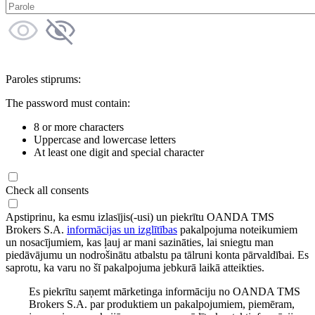
Paroles stiprums:
The password must contain:
8 or more characters
Uppercase and lowercase letters
At least one digit and special character
Check all consents
Apstiprinu, ka esmu izlasījis(-usi) un piekrītu OANDA TMS
Brokers S.A.
informācijas un izglītības
pakalpojuma noteikumiem
un nosacījumiem, kas ļauj ar mani sazināties, lai sniegtu man
piedāvājumu un nodrošinātu atbalstu pa tālruni konta pārvaldībai. Es
saprotu, ka varu no šī pakalpojuma jebkurā laikā atteikties.
Es piekrītu saņemt mārketinga informāciju no OANDA TMS
Brokers S.A. par produktiem un pakalpojumiem, piemēram,