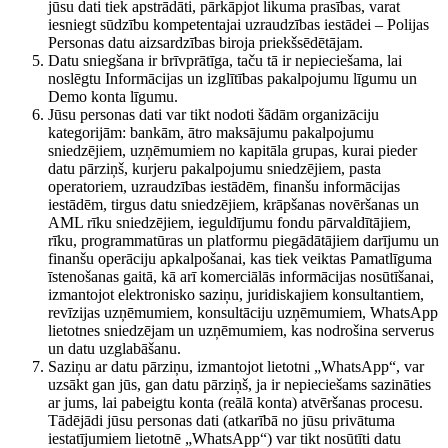
jūsu dati tiek apstrādāti, pārkāpjot likuma prasības, varat
iesniegt sūdzību kompetentajai uzraudzības iestādei – Polijas
Personas datu aizsardzības biroja priekšsēdētājam.
Datu sniegšana ir brīvprātīga, taču tā ir nepieciešama, lai
noslēgtu Informācijas un izglītības pakalpojumu līgumu un
Demo konta līgumu.
Jūsu personas dati var tikt nodoti šādām organizāciju
kategorijām: bankām, ātro maksājumu pakalpojumu
sniedzējiem, uzņēmumiem no kapitāla grupas, kurai pieder
datu pārziņš, kurjeru pakalpojumu sniedzējiem, pasta
operatoriem, uzraudzības iestādēm, finanšu informācijas
iestādēm, tirgus datu sniedzējiem, krāpšanas novēršanas un
AML rīku sniedzējiem, ieguldījumu fondu pārvaldītājiem,
rīku, programmatūras un platformu piegādātājiem darījumu un
finanšu operāciju apkalpošanai, kas tiek veiktas Pamatlīguma
īstenošanas gaitā, kā arī komerciālās informācijas nosūtīšanai,
izmantojot elektronisko saziņu, juridiskajiem konsultantiem,
revīzijas uzņēmumiem, konsultāciju uzņēmumiem, WhatsApp
lietotnes sniedzējam un uzņēmumiem, kas nodrošina serverus
un datu uzglabāšanu.
Saziņu ar datu pārziņu, izmantojot lietotni „WhatsApp“, var
uzsākt gan jūs, gan datu pārziņš, ja ir nepieciešams sazināties
ar jums, lai pabeigtu konta (reālā konta) atvēršanas procesu.
Tādējādi jūsu personas dati (atkarībā no jūsu privātuma
iestatījumiem lietotnē „WhatsApp“) var tikt nosūtīti datu