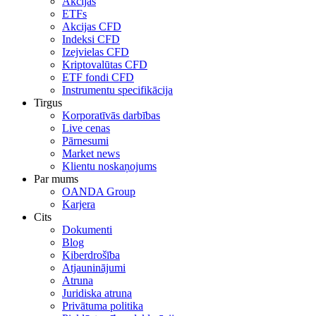
Akcijas
ETFs
Akcijas CFD
Indeksi CFD
Izejvielas CFD
Kriptovalūtas CFD
ETF fondi CFD
Instrumentu specifikācija
Tirgus
Korporatīvās darbības
Live cenas
Pārnesumi
Market news
Klientu noskaņojums
Par mums
OANDA Group
Karjera
Cits
Dokumenti
Blog
Kiberdrošība
Atjauninājumi
Atruna
Juridiska atruna
Privātuma politika