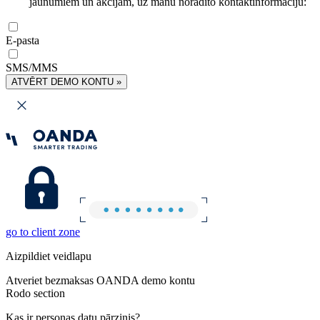
jaunumiem un akcijām, uz manu norādīto kontaktinformāciju:
E-pasta
SMS/MMS
ATVĒRT DEMO KONTU »
go to client zone
Aizpildiet veidlapu
Atveriet bezmaksas OANDA demo kontu
Rodo section
Kas ir personas datu pārzinis?