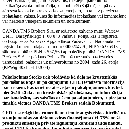
ietvertos riskus, un, ja nepieciešams, meklējiet padomu no
neatkarīga avota. Informācija, kas publicēta šajā mājaslapā nav
adresēta kādas konkrētas valsts saņēmējiem, un tā nav paredzēta
izplatīšanai valstīs, kurās šīs informācijas izplatīšana vai izmantošana
var neatbilst vietējiem likumiem un noteikumiem
OANDA TMS Brokers S.A. ar reģistrēto galveno mītni Warsaw
UNIT, Daszyńskiego 1, 00-843 Varšavā, Polijā, kas ir reģistrēta
Galvaspilsētas Varšavas Apgabaltiesā Varšavā, 13. Nacionālā tiesu
reģistra komercnodaļā ar numuru 0000204776, NIP 5262759131,
sākuma kapitāls: PLN 3 537,560 apmaksāts pilnībā. OANDA TMS
Brokers S.A. ir pakļauts Polijas Finanšu uzraudzības iestādes
uzraudzībai, balstoties uz pilnvarojumu no 2004. gada 26. aprīļa
(KPWig-4021-54-1/2004).
Pakalpojums Stocks tiek piedāvāts kā daļa no krusteniskās
pārdošanas kopā ar pakalpojumu CFD. Detalizēta informācija
par riskiem, kas izriet no atsevišķiem pakalpojumiem, kas tiek
piedāvāti kā daļa no krusteniskās pārdošanas, un informācija
par izmaksām, kas saistītas ar šiem pakalpojumiem, ir pieejama
tīmekļa vietnes OANDA TMS Brokers sadaļā Dokumenti.
CFD ir sarežģīti instrumenti, un tiem ir augsts risks attiecībā uz
strauju naudas zaudēšanu sviras finansējuma dēļ. 76% no šā
produktu sniedzēja privāto ieguldītāju kontiem zaudē naudu,
veicot CFD tirdzniecību. Jums būtu jāapsver tas, vai izprotat,