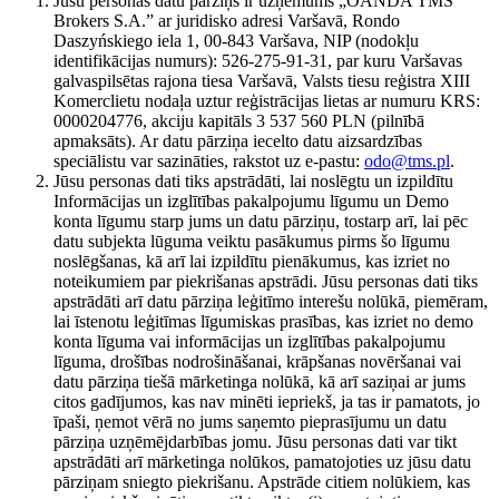
Jūsu personas datu pārziņš ir uzņēmums „OANDA TMS
Brokers S.A.” ar juridisko adresi Varšavā, Rondo
Daszyńskiego iela 1, 00-843 Varšava, NIP (nodokļu
identifikācijas numurs): 526-275-91-31, par kuru Varšavas
galvaspilsētas rajona tiesa Varšavā, Valsts tiesu reģistra XIII
Komerclietu nodaļa uztur reģistrācijas lietas ar numuru KRS:
0000204776, akciju kapitāls 3 537 560 PLN (pilnībā
apmaksāts). Ar datu pārziņa iecelto datu aizsardzības
speciālistu var sazināties, rakstot uz e-pastu:
odo@tms.pl
.
Jūsu personas dati tiks apstrādāti, lai noslēgtu un izpildītu
Informācijas un izglītības pakalpojumu līgumu un Demo
konta līgumu starp jums un datu pārziņu, tostarp arī, lai pēc
datu subjekta lūguma veiktu pasākumus pirms šo līgumu
noslēgšanas, kā arī lai izpildītu pienākumus, kas izriet no
noteikumiem par piekrišanas apstrādi. Jūsu personas dati tiks
apstrādāti arī datu pārziņa leģitīmo interešu nolūkā, piemēram,
lai īstenotu leģitīmas līgumiskas prasības, kas izriet no demo
konta līguma vai informācijas un izglītības pakalpojumu
līguma, drošības nodrošināšanai, krāpšanas novēršanai vai
datu pārziņa tiešā mārketinga nolūkā, kā arī saziņai ar jums
citos gadījumos, kas nav minēti iepriekš, ja tas ir pamatots, jo
īpaši, ņemot vērā no jums saņemto pieprasījumu un datu
pārziņa uzņēmējdarbības jomu. Jūsu personas dati var tikt
apstrādāti arī mārketinga nolūkos, pamatojoties uz jūsu datu
pārziņam sniegto piekrišanu. Apstrāde citiem nolūkiem, kas