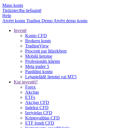
Mans konts
Tirdzniecība tiešsaistē
Help
Atvērt kontu
Trading
Demo
Atvērt demo kontu
Investē
Konto CFD
Brokeru konts
TradingView
Procenti par līdzekļiem
Mobilā lietotne
Profesionāls klients
Meta trader 5
Papildini kontu
Lejupielādē lietotni vai MT5
Kur investēt?
Forex
Akcijas
ETFs
Akcijas CFD
Indeksi CFD
Izejvielas CFD
Kriptovalūtas CFD
ETF fondi CFD