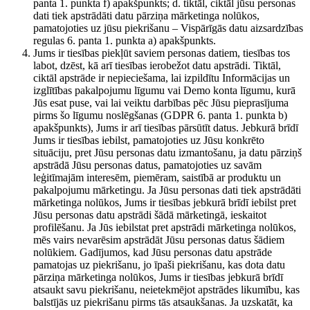
panta 1. punkta f) apakšpunkts; d. tiktāl, ciktāl jūsu personas
dati tiek apstrādāti datu pārziņa mārketinga nolūkos,
pamatojoties uz jūsu piekrišanu – Vispārīgās datu aizsardzības
regulas 6. panta 1. punkta a) apakšpunkts.
Jums ir tiesības piekļūt saviem personas datiem, tiesības tos
labot, dzēst, kā arī tiesības ierobežot datu apstrādi. Tiktāl,
ciktāl apstrāde ir nepieciešama, lai izpildītu Informācijas un
izglītības pakalpojumu līgumu vai Demo konta līgumu, kurā
Jūs esat puse, vai lai veiktu darbības pēc Jūsu pieprasījuma
pirms šo līgumu noslēgšanas (GDPR 6. panta 1. punkta b)
apakšpunkts), Jums ir arī tiesības pārsūtīt datus. Jebkurā brīdī
Jums ir tiesības iebilst, pamatojoties uz Jūsu konkrēto
situāciju, pret Jūsu personas datu izmantošanu, ja datu pārziņš
apstrādā Jūsu personas datus, pamatojoties uz savām
leģitīmajām interesēm, piemēram, saistībā ar produktu un
pakalpojumu mārketingu. Ja Jūsu personas dati tiek apstrādāti
mārketinga nolūkos, Jums ir tiesības jebkurā brīdī iebilst pret
Jūsu personas datu apstrādi šādā mārketingā, ieskaitot
profilēšanu. Ja Jūs iebilstat pret apstrādi mārketinga nolūkos,
mēs vairs nevarēsim apstrādāt Jūsu personas datus šādiem
nolūkiem. Gadījumos, kad Jūsu personas datu apstrāde
pamatojas uz piekrišanu, jo īpaši piekrišanu, kas dota datu
pārziņa mārketinga nolūkos, Jums ir tiesības jebkurā brīdī
atsaukt savu piekrišanu, neietekmējot apstrādes likumību, kas
balstījās uz piekrišanu pirms tās atsaukšanas. Ja uzskatāt, ka