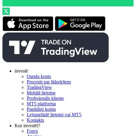
investē
Oanda konts
Procenti par līdzekļiem
TradingView
Mobilā lietotne
Profesionāls klients
MT5 platforma
Papildini kontu
Lejupielādē lietotni vai MT5
Kontakts
Kur investēt?
Forex