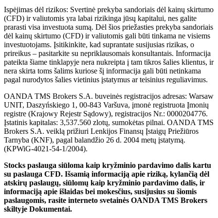
Ispėjimas dėl rizikos: Svertinė prekyba sandoriais dėl kainų skirtumo
(CFD) ir valiutomis yra labai rizikinga jūsų kapitalui, nes galite
prarasti visa investuota sumą. Dėl šios priežasties prekyba sandoriais
dėl kainų skirtumo (CFD) ir valiutomis gali būti tinkama ne visiems
investuotojams. Įsitikinkite, kad suprantate susijusias rizikas, o
prireikus – pasitarkite su nepriklausomais konsultantais. Informacija
pateikta šiame tinklapyje nera nukreipta į tam tikros šalies klientus, ir
nera skirta toms šalims kuriose šį informacija gali būti netinkama
pagal nurodytos šalies vietinius įstatymus ar teisinius reguliavimus.
OANDA TMS Brokers S.A. buveinės registracijos adresas: Warsaw
UNIT, Daszyńskiego 1, 00-843 Varšuva, įmonė registruota Įmonių
registre (Krajowy Rejestr Sądowy), registracijos Nr.: 0000204776.
Įstatinis kapitalas: 3,537.560 zlotų, sumokėtas pilnai. OANDA TMS
Brokers S.A. veiklą prižiuri Lenkijos Finansų Įstaigų Priežiūros
Tarnyba (KNF), pagal balandžio 26 d. 2004 metų įstatymą.
(KPWiG-4021-54-1/2004).
Stocks paslauga siūloma kaip kryžminio pardavimo dalis kartu
su paslauga CFD. Išsamią informaciją apie riziką, kylančią dėl
atskirų paslaugų, siūlomų kaip kryžminio pardavimo dalis, ir
informaciją apie išlaidas bei mokesčius, susijusius su šiomis
paslaugomis, rasite interneto svetainės OANDA TMS Brokers
skiltyje Dokumentai.