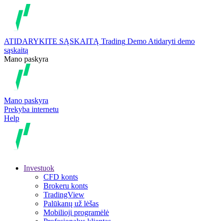
ATIDARYKITE SĄSKAITĄ
Trading
Demo
Atidaryti demo
sąskaitą
Mano paskyra
Mano paskyra
Prekyba internetu
Help
Investuok
CFD konts
Brokeru konts
TradingView
Palūkanų už lėšas
Mobilioji programėlė