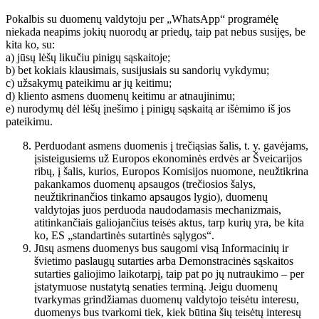
Pokalbis su duomenų valdytoju per „WhatsApp“ programėlę
niekada neapims jokių nuorodų ar priedų, taip pat nebus susijęs, be
kita ko, su:
a) jūsų lėšų likučiu pinigų sąskaitoje;
b) bet kokiais klausimais, susijusiais su sandorių vykdymu;
c) užsakymų pateikimu ar jų keitimu;
d) kliento asmens duomenų keitimu ar atnaujinimu;
e) nurodymų dėl lėšų įnešimo į pinigų sąskaitą ar išėmimo iš jos
pateikimu.
Perduodant asmens duomenis į trečiąsias šalis, t. y. gavėjams,
įsisteigusiems už Europos ekonominės erdvės ar Šveicarijos
ribų, į šalis, kurios, Europos Komisijos nuomone, neužtikrina
pakankamos duomenų apsaugos (trečiosios šalys,
neužtikrinančios tinkamo apsaugos lygio), duomenų
valdytojas juos perduoda naudodamasis mechanizmais,
atitinkančiais galiojančius teisės aktus, tarp kurių yra, be kita
ko, ES „standartinės sutartinės sąlygos“.
Jūsų asmens duomenys bus saugomi visą Informacinių ir
švietimo paslaugų sutarties arba Demonstracinės sąskaitos
sutarties galiojimo laikotarpį, taip pat po jų nutraukimo – per
įstatymuose nustatytą senaties terminą. Jeigu duomenų
tvarkymas grindžiamas duomenų valdytojo teisėtu interesu,
duomenys bus tvarkomi tiek, kiek būtina šių teisėtų interesų