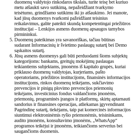
duomenų valdytojo rinkodaros tikslais, turite teisę bet kuriuo
metu atšaukti savo sutikimą, nepažeidžiant tvarkymo
teisėtumo, grindžiamo sutikimu iki jo atšaukimo. Jei manote,
kad jūsų duomenys tvarkomi pažeidžiant teisinius
reikalavimus, galite pateikti skundą kompetentingai priežiūros
institucijai – Lenkijos asmens duomenų apsaugos tarnybos
pirmininkui.
Duomenų pateikimas yra savanoriškas, tačiau būtinas
sudarant Informacinių ir švietimo paslaugų sutartį bei Demo
sąskaitos sutartį.
Jūsų asmens duomenys gali būti perduodami šioms subjektų
kategorijoms: bankams, greitųjų mokėjimų paslaugas
teikiantiems subjektams, įmonėms iš kapitalo grupės, kuriai
priklauso duomenų valdytojas, kurjeriams, pašto
operatoriams, priežiūros institucijoms, finansinės informacijos
institucijoms, rinkos duomenų teikėjams, sukčiavimo
prevencijos ir pinigų plovimo prevencijos priemonių
teikėjams, investicinius fondus valdančioms įmonėms,
priemonių, programinės įrangos ir platformų, skirtų aptarnauti
sandorius ir finansines operacijas, atliekamas įgyvendinant
Pagrindinę sutartį, tiekėjams, taip pat komercinės informacijos
siuntimui elektroninėmis ryšio priemonėmis, teisininkams,
audito įmonėms, konsultavimo įmonėms, „WhatsApp“
programos teikėjui ir įmonėms, teikiančioms serverius bei
saugančioms duomenis.