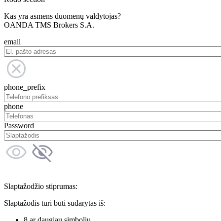
Kas yra asmens duomenų valdytojas?
OANDA TMS Brokers S.A.
email
phone_prefix
phone
Password
Slaptažodžio stiprumas:
Slaptažodis turi būti sudarytas iš:
8 ar daugiau simbolių