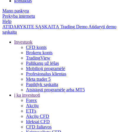
kontaktas
Mano paskyra
Prekyba internetu
Help
ATIDARYKITE SĄSKAITĄ
Trading
Demo
Atidaryti demo
sąskaitą
Investuok
CFD konts
Brokeru konts
TradingView
Palūkanų už lėšas
Mobilioji programėlė
Profesionalus klientas
Meta trader 5
Papildyk sąskaitą
Atsisiųsti programėlę arba MT5
į ką investuoti
Forex
Akcijų
ETFs
Akcijų CFD
Ideksai CFD
CFD žaliavos