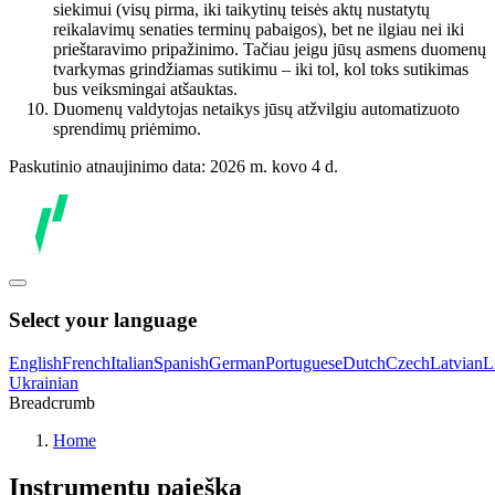
siekimui (visų pirma, iki taikytinų teisės aktų nustatytų
reikalavimų senaties terminų pabaigos), bet ne ilgiau nei iki
prieštaravimo pripažinimo. Tačiau jeigu jūsų asmens duomenų
tvarkymas grindžiamas sutikimu – iki tol, kol toks sutikimas
bus veiksmingai atšauktas.
Duomenų valdytojas netaikys jūsų atžvilgiu automatizuoto
sprendimų priėmimo.
Paskutinio atnaujinimo data: 2026 m. kovo 4 d.
Select your language
English
French
Italian
Spanish
German
Portuguese
Dutch
Czech
Latvian
L
Ukrainian
Breadcrumb
Home
Instrumentų paieška