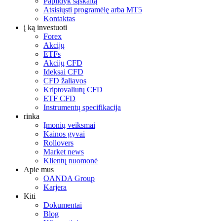
Papildyk sąskaitą
Atsisiųsti programėlę arba MT5
Kontaktas
į ką investuoti
Forex
Akcijų
ETFs
Akcijų CFD
Ideksai CFD
CFD žaliavos
Kriptovaliutų CFD
ETF CFD
Instrumentų specifikacija
rinka
Įmonių veiksmai
Kainos gyvai
Rollovers
Market news
Klientų nuomonė
Apie mus
OANDA Group
Karjera
Kiti
Dokumentai
Blog