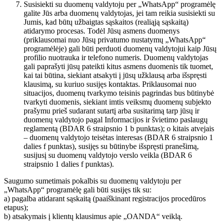
Susisiekti su duomenų valdytoju per „WhatsApp“ programėlę
galite Jūs arba duomenų valdytojas, jei tam reikia susisiekti su
Jumis, kad būtų užbaigtas sąskaitos (realiąją sąskaitą)
atidarymo procesas. Todėl Jūsų asmens duomenys
(priklausomai nuo Jūsų privatumo nustatymų „WhatsApp“
programėlėje) gali būti perduoti duomenų valdytojui kaip Jūsų
profilio nuotrauka ir telefono numeris. Duomenų valdytojas
gali paprašyti jūsų pateikti kitus asmens duomenis tik tuomet,
kai tai būtina, siekiant atsakyti į jūsų užklausą arba išspręsti
klausimą, su kuriuo susijęs kontaktas. Priklausomai nuo
situacijos, duomenų tvarkymo teisinis pagrindas bus būtinybė
tvarkyti duomenis, siekiant imtis veiksmų duomenų subjekto
prašymu prieš sudarant sutartį arba susitarimą tarp jūsų ir
duomenų valdytojo pagal Informacijos ir švietimo paslaugų
reglamentą (BDAR 6 straipsnio 1 b punktas); o kitais atvejais
– duomenų valdytojo teisėtas interesas (BDAR 6 straipsnio 1
dalies f punktas), susijęs su būtinybe išspręsti pranešimą,
susijusį su duomenų valdytojo verslo veikla (BDAR 6
straipsnio 1 dalies f punktas).
Saugumo sumetimais pokalbis su duomenų valdytoju per
„WhatsApp“ programėlę gali būti susijęs tik su:
a) pagalba atidarant sąskaitą (paaiškinant registracijos procedūros
etapus);
b) atsakymais į klientų klausimus apie „OANDA“ veiklą.