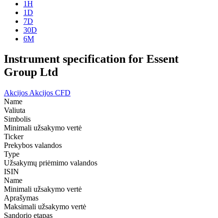
1H
1D
7D
30D
6M
Instrument specification for Essent
Group Ltd
Akcijos
Akcijos CFD
Name
Valiuta
Simbolis
Minimali užsakymo vertė
Ticker
Prekybos valandos
Type
Užsakymų priėmimo valandos
ISIN
Name
Minimali užsakymo vertė
Aprašymas
Maksimali užsakymo vertė
Sandorio etapas