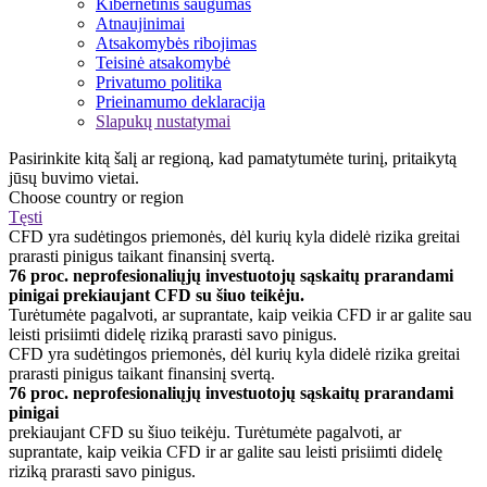
Kibernetinis saugumas
Atnaujinimai
Atsakomybės ribojimas
Teisinė atsakomybė
Privatumo politika
Prieinamumo deklaracija
Slapukų nustatymai
Pasirinkite kitą šalį ar regioną, kad pamatytumėte turinį, pritaikytą
jūsų buvimo vietai.
Choose country or region
Tęsti
CFD yra sudėtingos priemonės, dėl kurių kyla didelė rizika greitai
prarasti pinigus taikant finansinį svertą.
76 proc. neprofesionaliųjų investuotojų sąskaitų prarandami
pinigai prekiaujant CFD su šiuo teikėju.
Turėtumėte pagalvoti, ar suprantate, kaip veikia CFD ir ar galite sau
leisti prisiimti didelę riziką prarasti savo pinigus.
CFD yra sudėtingos priemonės, dėl kurių kyla didelė rizika greitai
prarasti pinigus taikant finansinį svertą.
76 proc. neprofesionaliųjų investuotojų sąskaitų prarandami
pinigai
prekiaujant CFD su šiuo teikėju. Turėtumėte pagalvoti, ar
suprantate, kaip veikia CFD ir ar galite sau leisti prisiimti didelę
riziką prarasti savo pinigus.