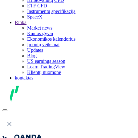
Kriptovaliutų CFD
ETF CFD
Instrumentų specifikacija
SpaceX
Rinka
Market news
Kainos gyvai
Ekonomikos kalendorius
Įmonių veiksmai
Updates
Blog
US earnings season
Learn TradingView
Klientų nuomonė
kontaktas