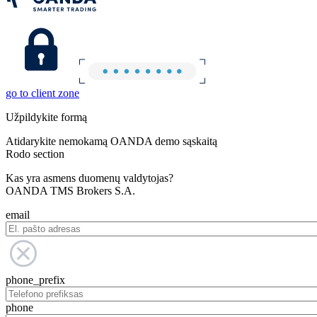
go to client zone
Užpildykite formą
Atidarykite nemokamą OANDA demo sąskaitą
Rodo section
Kas yra asmens duomenų valdytojas?
OANDA TMS Brokers S.A.
email
phone_prefix
phone