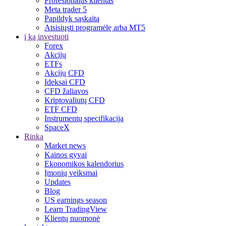
Profesionalus klientas
Meta trader 5
Papildyk sąskaitą
Atsisiųsti programėlę arba MT5
į ką investuoti
Forex
Akcijų
ETFs
Akcijų CFD
Ideksai CFD
CFD žaliavos
Kriptovaliutų CFD
ETF CFD
Instrumentų specifikacija
SpaceX
Rinka
Market news
Kainos gyvai
Ekonomikos kalendorius
Įmonių veiksmai
Updates
Blog
US earnings season
Learn TradingView
Klientų nuomonė