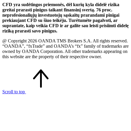
CFD yra sudėtingos priemonės, dėl kurių kyla didelė rizika
greitai prarasti pinigus taikant finansinį svertą. 76 proc.
neprofesionaliųjų investuotojų sąskaitų prarandami pinigai
prekiaujant CFD su šiuo teikėju. Turėtumėte pagalvoti, ar
suprantate, kaip veikia CFD ir ar galite sau leisti prisiimti didelę
riziką prarasti savo pinigus.
@ Copyright 2026 OANDA TMS Brokers S.A. All rights reserved.
“OANDA”, “fxTrade” and OANDA’s “fx” family of trademarks are
owned by OANDA Corporation. All other trademarks appearing on
this website are the property of their respective owner.
Scroll to top