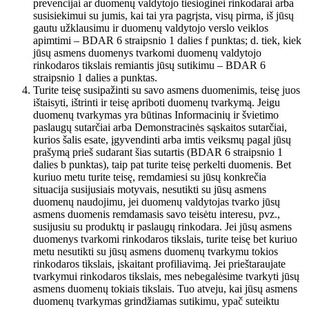
prevencijai ar duomenų valdytojo tiesioginei rinkodarai arba
susisiekimui su jumis, kai tai yra pagrįsta, visų pirma, iš jūsų
gautu užklausimu ir duomenų valdytojo verslo veiklos
apimtimi – BDAR 6 straipsnio 1 dalies f punktas; d. tiek, kiek
jūsų asmens duomenys tvarkomi duomenų valdytojo
rinkodaros tikslais remiantis jūsų sutikimu – BDAR 6
straipsnio 1 dalies a punktas.
Turite teisę susipažinti su savo asmens duomenimis, teisę juos
ištaisyti, ištrinti ir teisę apriboti duomenų tvarkymą. Jeigu
duomenų tvarkymas yra būtinas Informacinių ir švietimo
paslaugų sutarčiai arba Demonstracinės sąskaitos sutarčiai,
kurios šalis esate, įgyvendinti arba imtis veiksmų pagal jūsų
prašymą prieš sudarant šias sutartis (BDAR 6 straipsnio 1
dalies b punktas), taip pat turite teisę perkelti duomenis. Bet
kuriuo metu turite teisę, remdamiesi su jūsų konkrečia
situacija susijusiais motyvais, nesutikti su jūsų asmens
duomenų naudojimu, jei duomenų valdytojas tvarko jūsų
asmens duomenis remdamasis savo teisėtu interesu, pvz.,
susijusiu su produktų ir paslaugų rinkodara. Jei jūsų asmens
duomenys tvarkomi rinkodaros tikslais, turite teisę bet kuriuo
metu nesutikti su jūsų asmens duomenų tvarkymu tokios
rinkodaros tikslais, įskaitant profiliavimą. Jei prieštaraujate
tvarkymui rinkodaros tikslais, mes nebegalėsime tvarkyti jūsų
asmens duomenų tokiais tikslais. Tuo atveju, kai jūsų asmens
duomenų tvarkymas grindžiamas sutikimu, ypač suteiktu