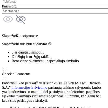
Password
Slaptažodžio stiprumas:
Slaptažodis turi būti sudarytas iš:
8 ar daugiau simbolių
Didžiųjų ir mažųjų raidžių
Bent vieno skaitmenų ir specialiojo simbolio
Check all consents
Patvirtinu, kad perskaičiau ir sutinku su „OANDA TMS Brokers
S.A.”
informacijos ir švietimo
paslaugų teikimo sąlygomis, kurios
yra bendravimo su manimi dėl pasiūlymo ir telefoninės pagalbos
sąskaitos tvarkymo klausimais pagrindas. Suprantu, kad galiu bet
kada šios paslaugos atsisakyti.