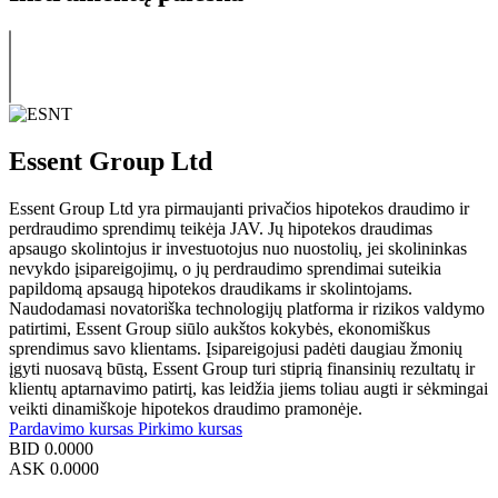
Essent Group Ltd
Essent Group Ltd yra pirmaujanti privačios hipotekos draudimo ir
perdraudimo sprendimų teikėja JAV. Jų hipotekos draudimas
apsaugo skolintojus ir investuotojus nuo nuostolių, jei skolininkas
nevykdo įsipareigojimų, o jų perdraudimo sprendimai suteikia
papildomą apsaugą hipotekos draudikams ir skolintojams.
Naudodamasi novatoriška technologijų platforma ir rizikos valdymo
patirtimi, Essent Group siūlo aukštos kokybės, ekonomiškus
sprendimus savo klientams. Įsipareigojusi padėti daugiau žmonių
įgyti nuosavą būstą, Essent Group turi stiprią finansinių rezultatų ir
klientų aptarnavimo patirtį, kas leidžia jiems toliau augti ir sėkmingai
veikti dinamiškoje hipotekos draudimo pramonėje.
Pardavimo kursas
Pirkimo kursas
BID
0.0000
ASK
0.0000