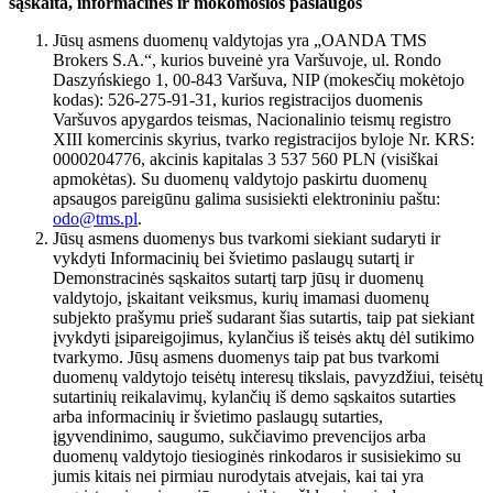
sąskaita, informacinės ir mokomosios paslaugos
Jūsų asmens duomenų valdytojas yra „OANDA TMS
Brokers S.A.“, kurios buveinė yra Varšuvoje, ul. Rondo
Daszyńskiego 1, 00-843 Varšuva, NIP (mokesčių mokėtojo
kodas): 526-275-91-31, kurios registracijos duomenis
Varšuvos apygardos teismas, Nacionalinio teismų registro
XIII komercinis skyrius, tvarko registracijos byloje Nr. KRS:
0000204776, akcinis kapitalas 3 537 560 PLN (visiškai
apmokėtas). Su duomenų valdytojo paskirtu duomenų
apsaugos pareigūnu galima susisiekti elektroniniu paštu:
odo@tms.pl
.
Jūsų asmens duomenys bus tvarkomi siekiant sudaryti ir
vykdyti Informacinių bei švietimo paslaugų sutartį ir
Demonstracinės sąskaitos sutartį tarp jūsų ir duomenų
valdytojo, įskaitant veiksmus, kurių imamasi duomenų
subjekto prašymu prieš sudarant šias sutartis, taip pat siekiant
įvykdyti įsipareigojimus, kylančius iš teisės aktų dėl sutikimo
tvarkymo. Jūsų asmens duomenys taip pat bus tvarkomi
duomenų valdytojo teisėtų interesų tikslais, pavyzdžiui, teisėtų
sutartinių reikalavimų, kylančių iš demo sąskaitos sutarties
arba informacinių ir švietimo paslaugų sutarties,
įgyvendinimo, saugumo, sukčiavimo prevencijos arba
duomenų valdytojo tiesioginės rinkodaros ir susisiekimo su
jumis kitais nei pirmiau nurodytais atvejais, kai tai yra