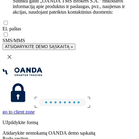
Sutinku gauti „OANDA TMS Brokers S.A.” rinkodaros
informaciją apie produktus ir paslaugas, pvz., naujienas ir
akcijas, naudojant pateiktus kontaktinius duomenis:
El. paštas
SMS/MMS
ATSIDARYKITE DEMO SĄSKAITĄ »
go to client zone
Užpildykite formą
Atidarykite nemokamą OANDA demo sąskaitą
Rodo section