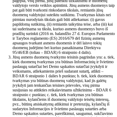
pagrįsta, visų pirma, jūsų pateiktu užklausimu ir duomenų
valdytojo verslo veiklos apimtimi. Jūsų asmens duomenys taip
pat gali būti tvarkomi rinkodaros tikslais, remiantis jūsų
duomenų valdytojui suteiktu sutikimu. Tvarkymas kitais nei
pirmiau nurodytais tikslais gali būti atliekamas: (i) gavus
papildomą sutikimą, (ii) remiantis taikytina teise, arba (iii) kai
tai suderinama su tikslu, kuriuo asmens duomenys buvo iš
pradžių surinkti (2016 m. balandžio 27 d. Europos Parlamento
ir Tarybos reglamento (ES) 2016/679 dėl fizinių asmenų
apsaugos tvarkant asmens duomenis ir dėl laisvo tokių
duomenų judėjimo bei kuriuo panaikinama Direktyva
95/46/EB (toliau – BDAR) 6 straipsnio 4 dalis).
Jūsų asmens duomenų tvarkymo teisinis pagrindas yra: a. tiek,
kiek duomenų tvarkymas yra būtinas Informacinių ir švietimo
paslaugų sutarčiai bei Demo sąskaitos sutarčiai įvykdyti ir
veiksmams, atliekamiems prieš sudarant sutartį, atlikti –
BDAR 6 straipsnio 1 dalies b punktas; b. tiek, kiek duomenų
tvarkymas yra būtinas duomenų valdytojui, kad jis galėtų
įvykdyti jam tenkančias teisines prievoles, visų pirma
susijusias su atitikties reikalavimams užtikrinimu – BDAR 6
straipsnio c punktas; c. tiek, kiek tvarkymas yra būtinas
tikslams, kylančiems iš duomenų valdytojo teisėtų interesų,
pvz., būtinų atsiskaitymų atlikimui ir pretenzijų, kylančių iš
sudarytos Informacijos ir švietimo paslaugų sutarties arba
Demo sąskaitos sutarties, pareiškimui, saugumui, sukčiavimo