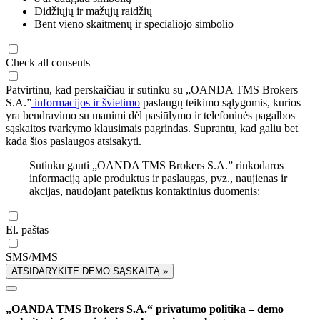
Didžiųjų ir mažųjų raidžių
Bent vieno skaitmenų ir specialiojo simbolio
Check all consents
Patvirtinu, kad perskaičiau ir sutinku su „OANDA TMS Brokers
S.A.”
informacijos ir švietimo
paslaugų teikimo sąlygomis, kurios
yra bendravimo su manimi dėl pasiūlymo ir telefoninės pagalbos
sąskaitos tvarkymo klausimais pagrindas. Suprantu, kad galiu bet
kada šios paslaugos atsisakyti.
Sutinku gauti „OANDA TMS Brokers S.A.” rinkodaros
informaciją apie produktus ir paslaugas, pvz., naujienas ir
akcijas, naudojant pateiktus kontaktinius duomenis:
El. paštas
SMS/MMS
ATSIDARYKITE DEMO SĄSKAITĄ »
„OANDA TMS Brokers S.A.“ privatumo politika – demo