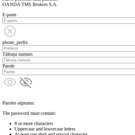
OANDA TMS Brokers S.A.
E-pasts
phone_prefix
Tālruņa numurs
Parole
Paroles stiprums:
The password must contain:
8 or more characters
Uppercase and lowercase letters
At least one digit and special character