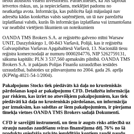
nebūt atbilstošs visiem investoriem. Pārliecinieties, ka Jūs saprotat
ietvertos riskus, un, ja nepieciešams, meklējiet padomu no
neatkarīga avota. Informācija, kas publicēta šajā mājaslapā nav
adresēta kādas konkrētas valsts saņēmējiem, un tā nav paredzēta
izplatīšanai valstīs, kurās šīs informācijas izplatīšana vai izmantošana
var neatbilst vietējiem likumiem un noteikumiem
OANDA TMS Brokers S.A. ar reģistrēto galveno mītni Warsaw
UNIT, Daszyńskiego 1, 00-843 Varšavā, Polijā, kas ir reģistrēta
Galvaspilsētas Varšavas Apgabaltiesā Varšavā, 13. Nacionālā tiesu
reģistra komercnodaļā ar numuru 0000204776, NIP 5262759131,
sākuma kapitāls: PLN 3 537,560 apmaksāts pilnībā. OANDA TMS
Brokers S.A. ir pakļauts Polijas Finanšu uzraudzības iestādes
uzraudzībai, balstoties uz pilnvarojumu no 2004. gada 26. aprīļa
(KPWig-4021-54-1/2004).
Pakalpojums Stocks tiek piedāvāts kā daļa no krusteniskās
pārdošanas kopā ar pakalpojumu CFD. Detalizēta informācija
par riskiem, kas izriet no atsevišķiem pakalpojumiem, kas tiek
piedāvāti kā daļa no krusteniskās pārdošanas, un informācija
par izmaksām, kas saistītas ar šiem pakalpojumiem, ir pieejama
tīmekļa vietnes OANDA TMS Brokers sadaļā Dokumenti.
CFD ir sarežģīti instrumenti, un tiem ir augsts risks attiecībā uz
strauju naudas zaudēšanu sviras finansējuma dēļ. 76% no šā
produktu sniedzēja privāto ieguldītāju kontiem zaudē naudu,