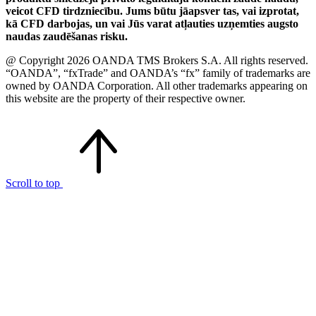
veicot CFD tirdzniecību. Jums būtu jāapsver tas, vai izprotat,
kā CFD darbojas, un vai Jūs varat atļauties uzņemties augsto
naudas zaudēšanas risku.
@ Copyright 2026 OANDA TMS Brokers S.A. All rights reserved.
“OANDA”, “fxTrade” and OANDA’s “fx” family of trademarks are
owned by OANDA Corporation. All other trademarks appearing on
this website are the property of their respective owner.
Scroll to top