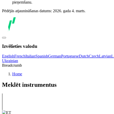
pieņemšanu.
Pēdējās atjaunināšanas datums: 2026. gada 4. marts.
Izvēlieties valodu
English
French
Italian
Spanish
German
Portuguese
Dutch
Czech
Latvian
L
Ukrainian
Breadcrumb
Home
Meklēt instrumentus