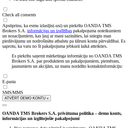
Check all consents
Apstiprinu, ka esmu izlasījis(-usi) un piekrītu OANDA TMS
Brokers S.A.
informācijas un izglītības
pakalpojuma noteikumiem
un nosacījumiem, kas ļauj ar mani sazināties, lai sniegtu man
piedāvājumu un nodrošinātu atbalstu pa tālruni konta pārvaldībai. Es
saprotu, ka varu no šī pakalpojuma jebkurā laikā atteikties.
Es piekrītu saņemt mārketinga informāciju no OANDA TMS
Brokers S.A. par produktiem un pakalpojumiem, piemēram,
jaunumiem un akcijām, uz manu norādīto kontaktinformāciju:
E-pasta
SMS/MMS
ATVĒRT DEMO KONTU »
OANDA TMS Brokers S.A. privātuma politika – demo konts,
informācijas un izglītojošie pakalpojumi