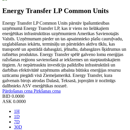
Energy Transfer LP Common Units
Energy Transfer LP Common Units pārstāv īpašumtiesības
uzņēmumā Energy Transfer LP, kas ir viens no lielākajiem
enerģētikas infrastruktūras uzņēmumiem Amerikas Savienotajās
Valstīs. Uzņēmumam pieder un tas apsaimnieko plašu cauruļvadu,
uzglabāšanas iekārtu, termināļu un pārstrādes aktīvu tīklu, kas
transportē un apstrādā dabasgāzi, jēlnaftu, dabasgāzes šķidrumus un
rafinētus produktus. Energy Transfer spēlē galveno lomu enerģijas
ražošanas reģionu savienošanā ar iekšzemes un starptautiskajiem
tirgiem. Ar nepārtrauktu investīciju palīdzību infrastruktūrā un
darbības efektivitātē uzņēmums atbalsta būtisku enerģijas resursu
uzticamu piegādi visā Ziemeļamerikā. Energy Transfer, kura
galvenais birojs atrodas Dalasā, Teksasā, joprojām ir nozīmīgs
dalībnieks ASV enerģētikas nozarē.
Pārdošanas cena
Pirkšanas cena
BID
0.0000
ASK
0.0000
1H
1D
7D
30D