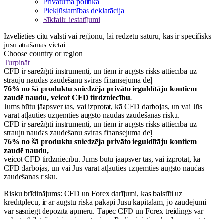
Privātuma politika
Piekļūstamības deklarācija
Sīkfailu iestatījumi
Izvēlieties citu valsti vai reģionu, lai redzētu saturu, kas ir specifisks
jūsu atrašanās vietai.
Choose country or region
Turpināt
CFD ir sarežģīti instrumenti, un tiem ir augsts risks attiecībā uz
strauju naudas zaudēšanu sviras finansējuma dēļ.
76% no šā produktu sniedzēja privāto ieguldītāju kontiem
zaudē naudu, veicot CFD tirdzniecību.
Jums būtu jāapsver tas, vai izprotat, kā CFD darbojas, un vai Jūs
varat atļauties uzņemties augsto naudas zaudēšanas risku.
CFD ir sarežģīti instrumenti, un tiem ir augsts risks attiecībā uz
strauju naudas zaudēšanu sviras finansējuma dēļ.
76% no šā produktu sniedzēja privāto ieguldītāju kontiem
zaudē naudu,
veicot CFD tirdzniecību. Jums būtu jāapsver tas, vai izprotat, kā
CFD darbojas, un vai Jūs varat atļauties uzņemties augsto naudas
zaudēšanas risku.
Risku brīdinājums: CFD un Forex darījumi, kas balstīti uz
kredītplecu, ir ar augstu riska pakāpi Jūsu kapitālam, jo zaudējumi
var sasniegt depozīta apmēru. Tāpēc CFD un Forex treidings var