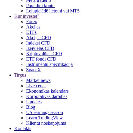
Meta trader 5
Papildini kontu
Lejupielādē lietotni vai MT5
Kur investēt?
Forex
Akcijas
ETFs
Akcijas CFD
Indeksi CFD
Izejvielas CFD
Kriptovalūtas CFD
ETF fondi CFD
Instrumentu specifikācija
SpaceX
Tirgus
Market news
Live cenas
Ekonomikas kalendārs
Korporatīvās darbības
Updates
Blog
US earnings season
Learn TradingView
Klientu noskaņojums
Kontakts