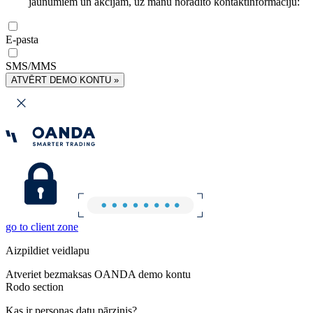
jaunumiem un akcijām, uz manu norādīto kontaktinformāciju:
E-pasta
SMS/MMS
ATVĒRT DEMO KONTU »
go to client zone
Aizpildiet veidlapu
Atveriet bezmaksas OANDA demo kontu
Rodo section
Kas ir personas datu pārzinis?