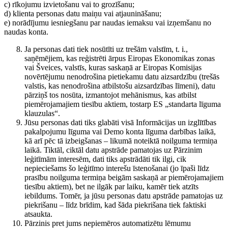
c) rīkojumu izvietošanu vai to grozīšanu;
d) klienta personas datu maiņu vai atjaunināšanu;
e) norādījumu iesniegšanu par naudas iemaksu vai izņemšanu no
naudas konta.
Ja personas dati tiek nosūtīti uz trešām valstīm, t. i.,
saņēmējiem, kas reģistrēti ārpus Eiropas Ekonomikas zonas
vai Šveices, valstīs, kuras saskaņā ar Eiropas Komisijas
novērtējumu nenodrošina pietiekamu datu aizsardzību (trešās
valstis, kas nenodrošina atbilstošu aizsardzības līmeni), datu
pārziņš tos nosūta, izmantojot mehānismus, kas atbilst
piemērojamajiem tiesību aktiem, tostarp ES „standarta līguma
klauzulas“.
Jūsu personas dati tiks glabāti visā Informācijas un izglītības
pakalpojumu līguma vai Demo konta līguma darbības laikā,
kā arī pēc tā izbeigšanas – likumā noteiktā noilguma termiņa
laikā. Tiktāl, ciktāl datu apstrāde pamatojas uz Pārzinim
leģitīmām interesēm, dati tiks apstrādāti tik ilgi, cik
nepieciešams šo leģitīmo interešu īstenošanai (jo īpaši līdz
prasību noilguma termiņa beigām saskaņā ar piemērojamajiem
tiesību aktiem), bet ne ilgāk par laiku, kamēr tiek atzīts
iebildums. Tomēr, ja jūsu personas datu apstrāde pamatojas uz
piekrišanu – līdz brīdim, kad šāda piekrišana tiek faktiski
atsaukta.
Pārzinis pret jums nepiemēros automatizētu lēmumu