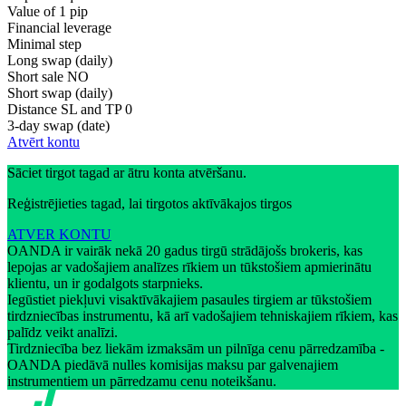
Value of 1 pip
Financial leverage
Minimal step
Long swap (daily)
Short sale
NO
Short swap (daily)
Distance SL and TP
0
3-day swap (date)
Atvērt kontu
Sāciet tirgot tagad ar ātru konta atvēršanu.
Reģistrējieties tagad, lai tirgotos aktīvākajos tirgos
ATVER KONTU
OANDA ir vairāk nekā 20 gadus tirgū strādājošs brokeris, kas
lepojas ar vadošajiem analīzes rīkiem un tūkstošiem apmierinātu
klientu, un ir godalgots starpnieks.
Iegūstiet piekļuvi visaktīvākajiem pasaules tirgiem ar tūkstošiem
tirdzniecības instrumentu, kā arī vadošajiem tehniskajiem rīkiem, kas
palīdz veikt analīzi.
Tirdzniecība bez liekām izmaksām un pilnīga cenu pārredzamība -
OANDA piedāvā nulles komisijas maksu par galvenajiem
instrumentiem un pārredzamu cenu noteikšanu.