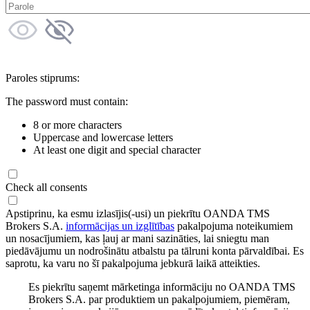
Paroles stiprums:
The password must contain:
8 or more characters
Uppercase and lowercase letters
At least one digit and special character
Check all consents
Apstiprinu, ka esmu izlasījis(-usi) un piekrītu OANDA TMS
Brokers S.A.
informācijas un izglītības
pakalpojuma noteikumiem
un nosacījumiem, kas ļauj ar mani sazināties, lai sniegtu man
piedāvājumu un nodrošinātu atbalstu pa tālruni konta pārvaldībai. Es
saprotu, ka varu no šī pakalpojuma jebkurā laikā atteikties.
Es piekrītu saņemt mārketinga informāciju no OANDA TMS
Brokers S.A. par produktiem un pakalpojumiem, piemēram,