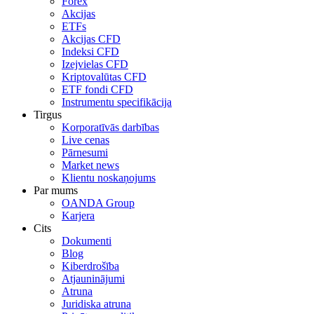
Forex
Akcijas
ETFs
Akcijas CFD
Indeksi CFD
Izejvielas CFD
Kriptovalūtas CFD
ETF fondi CFD
Instrumentu specifikācija
Tirgus
Korporatīvās darbības
Live cenas
Pārnesumi
Market news
Klientu noskaņojums
Par mums
OANDA Group
Karjera
Cits
Dokumenti
Blog
Kiberdrošība
Atjauninājumi
Atruna
Juridiska atruna