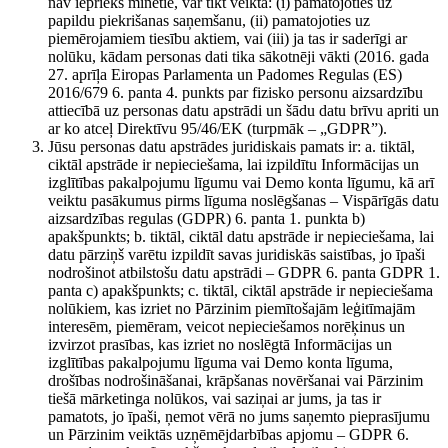
nav iepriekš minētie, var tikt veikta: (i) pamatojoties uz
papildu piekrišanas saņemšanu, (ii) pamatojoties uz
piemērojamiem tiesību aktiem, vai (iii) ja tas ir saderīgi ar
nolūku, kādam personas dati tika sākotnēji vākti (2016. gada
27. aprīļa Eiropas Parlamenta un Padomes Regulas (ES)
2016/679 6. panta 4. punkts par fizisko personu aizsardzību
attiecībā uz personas datu apstrādi un šādu datu brīvu apriti un
ar ko atceļ Direktīvu 95/46/EK (turpmāk – „GDPR”).
Jūsu personas datu apstrādes juridiskais pamats ir: a. tiktāl,
ciktāl apstrāde ir nepieciešama, lai izpildītu Informācijas un
izglītības pakalpojumu līgumu vai Demo konta līgumu, kā arī
veiktu pasākumus pirms līguma noslēgšanas – Vispārīgās datu
aizsardzības regulas (GDPR) 6. panta 1. punkta b)
apakšpunkts; b. tiktāl, ciktāl datu apstrāde ir nepieciešama, lai
datu pārziņš varētu izpildīt savas juridiskās saistības, jo īpaši
nodrošinot atbilstošu datu apstrādi – GDPR 6. panta GDPR 1.
panta c) apakšpunkts; c. tiktāl, ciktāl apstrāde ir nepieciešama
nolūkiem, kas izriet no Pārzinim piemītošajām leģitīmajām
interesēm, piemēram, veicot nepieciešamos norēķinus un
izvirzot prasības, kas izriet no noslēgtā Informācijas un
izglītības pakalpojumu līguma vai Demo konta līguma,
drošības nodrošināšanai, krāpšanas novēršanai vai Pārzinim
tiešā mārketinga nolūkos, vai saziņai ar jums, ja tas ir
pamatots, jo īpaši, ņemot vērā no jums saņemto pieprasījumu
un Pārzinim veiktās uzņēmējdarbības apjomu – GDPR 6.