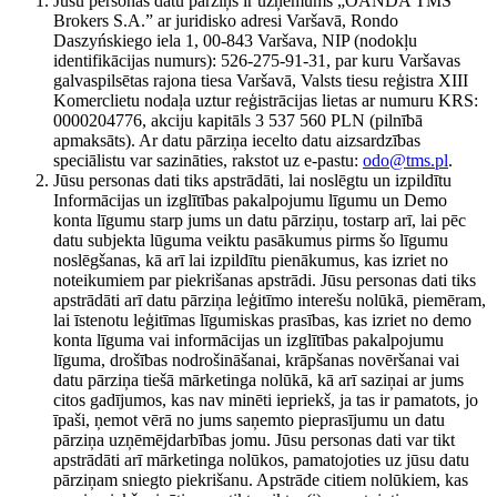
Jūsu personas datu pārziņš ir uzņēmums „OANDA TMS
Brokers S.A.” ar juridisko adresi Varšavā, Rondo
Daszyńskiego iela 1, 00-843 Varšava, NIP (nodokļu
identifikācijas numurs): 526-275-91-31, par kuru Varšavas
galvaspilsētas rajona tiesa Varšavā, Valsts tiesu reģistra XIII
Komerclietu nodaļa uztur reģistrācijas lietas ar numuru KRS:
0000204776, akciju kapitāls 3 537 560 PLN (pilnībā
apmaksāts). Ar datu pārziņa iecelto datu aizsardzības
speciālistu var sazināties, rakstot uz e-pastu:
odo@tms.pl
.
Jūsu personas dati tiks apstrādāti, lai noslēgtu un izpildītu
Informācijas un izglītības pakalpojumu līgumu un Demo
konta līgumu starp jums un datu pārziņu, tostarp arī, lai pēc
datu subjekta lūguma veiktu pasākumus pirms šo līgumu
noslēgšanas, kā arī lai izpildītu pienākumus, kas izriet no
noteikumiem par piekrišanas apstrādi. Jūsu personas dati tiks
apstrādāti arī datu pārziņa leģitīmo interešu nolūkā, piemēram,
lai īstenotu leģitīmas līgumiskas prasības, kas izriet no demo
konta līguma vai informācijas un izglītības pakalpojumu
līguma, drošības nodrošināšanai, krāpšanas novēršanai vai
datu pārziņa tiešā mārketinga nolūkā, kā arī saziņai ar jums
citos gadījumos, kas nav minēti iepriekš, ja tas ir pamatots, jo
īpaši, ņemot vērā no jums saņemto pieprasījumu un datu
pārziņa uzņēmējdarbības jomu. Jūsu personas dati var tikt
apstrādāti arī mārketinga nolūkos, pamatojoties uz jūsu datu
pārziņam sniegto piekrišanu. Apstrāde citiem nolūkiem, kas