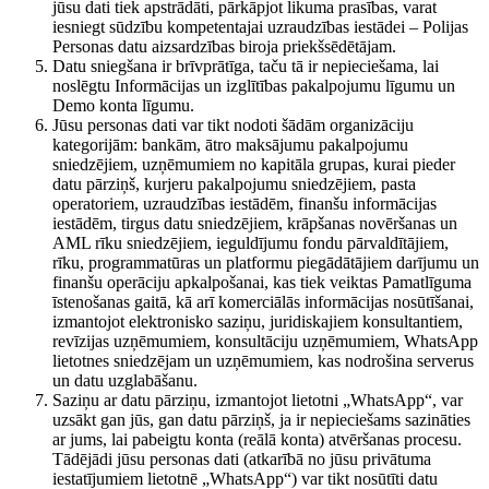
jūsu dati tiek apstrādāti, pārkāpjot likuma prasības, varat
iesniegt sūdzību kompetentajai uzraudzības iestādei – Polijas
Personas datu aizsardzības biroja priekšsēdētājam.
Datu sniegšana ir brīvprātīga, taču tā ir nepieciešama, lai
noslēgtu Informācijas un izglītības pakalpojumu līgumu un
Demo konta līgumu.
Jūsu personas dati var tikt nodoti šādām organizāciju
kategorijām: bankām, ātro maksājumu pakalpojumu
sniedzējiem, uzņēmumiem no kapitāla grupas, kurai pieder
datu pārziņš, kurjeru pakalpojumu sniedzējiem, pasta
operatoriem, uzraudzības iestādēm, finanšu informācijas
iestādēm, tirgus datu sniedzējiem, krāpšanas novēršanas un
AML rīku sniedzējiem, ieguldījumu fondu pārvaldītājiem,
rīku, programmatūras un platformu piegādātājiem darījumu un
finanšu operāciju apkalpošanai, kas tiek veiktas Pamatlīguma
īstenošanas gaitā, kā arī komerciālās informācijas nosūtīšanai,
izmantojot elektronisko saziņu, juridiskajiem konsultantiem,
revīzijas uzņēmumiem, konsultāciju uzņēmumiem, WhatsApp
lietotnes sniedzējam un uzņēmumiem, kas nodrošina serverus
un datu uzglabāšanu.
Saziņu ar datu pārziņu, izmantojot lietotni „WhatsApp“, var
uzsākt gan jūs, gan datu pārziņš, ja ir nepieciešams sazināties
ar jums, lai pabeigtu konta (reālā konta) atvēršanas procesu.
Tādējādi jūsu personas dati (atkarībā no jūsu privātuma
iestatījumiem lietotnē „WhatsApp“) var tikt nosūtīti datu