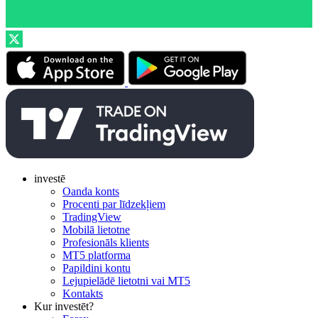
investē
Oanda konts
Procenti par līdzekļiem
TradingView
Mobilā lietotne
Profesionāls klients
MT5 platforma
Papildini kontu
Lejupielādē lietotni vai MT5
Kontakts
Kur investēt?