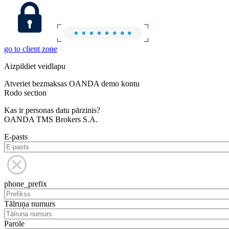
go to client zone
Aizpildiet veidlapu
Atveriet bezmaksas OANDA demo kontu
Rodo section
Kas ir personas datu pārzinis?
OANDA TMS Brokers S.A.
E-pasts
phone_prefix
Tālruņa numurs
Parole