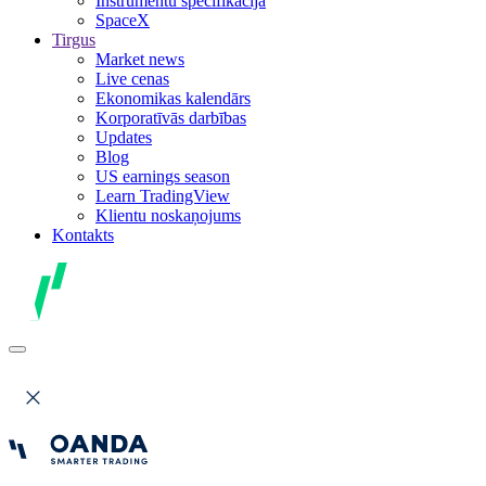
Instrumentu specifikācija
SpaceX
Tirgus
Market news
Live cenas
Ekonomikas kalendārs
Korporatīvās darbības
Updates
Blog
US earnings season
Learn TradingView
Klientu noskaņojums
Kontakts