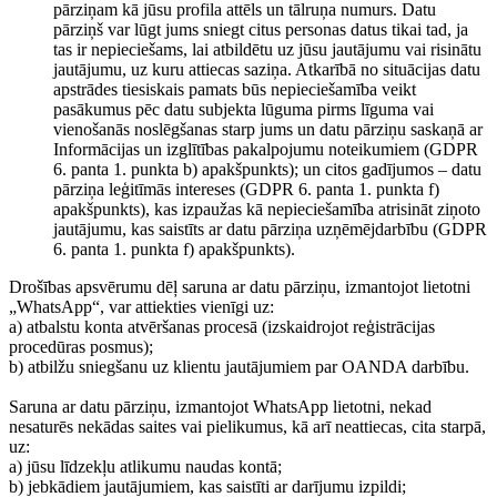
pārziņam kā jūsu profila attēls un tālruņa numurs. Datu
pārziņš var lūgt jums sniegt citus personas datus tikai tad, ja
tas ir nepieciešams, lai atbildētu uz jūsu jautājumu vai risinātu
jautājumu, uz kuru attiecas saziņa. Atkarībā no situācijas datu
apstrādes tiesiskais pamats būs nepieciešamība veikt
pasākumus pēc datu subjekta lūguma pirms līguma vai
vienošanās noslēgšanas starp jums un datu pārziņu saskaņā ar
Informācijas un izglītības pakalpojumu noteikumiem (GDPR
6. panta 1. punkta b) apakšpunkts); un citos gadījumos – datu
pārziņa leģitīmās intereses (GDPR 6. panta 1. punkta f)
apakšpunkts), kas izpaužas kā nepieciešamība atrisināt ziņoto
jautājumu, kas saistīts ar datu pārziņa uzņēmējdarbību (GDPR
6. panta 1. punkta f) apakšpunkts).
Drošības apsvērumu dēļ saruna ar datu pārziņu, izmantojot lietotni
„WhatsApp“, var attiekties vienīgi uz:
a) atbalstu konta atvēršanas procesā (izskaidrojot reģistrācijas
procedūras posmus);
b) atbilžu sniegšanu uz klientu jautājumiem par OANDA darbību.
Saruna ar datu pārziņu, izmantojot WhatsApp lietotni, nekad
nesaturēs nekādas saites vai pielikumus, kā arī neattiecas, cita starpā,
uz:
a) jūsu līdzekļu atlikumu naudas kontā;
b) jebkādiem jautājumiem, kas saistīti ar darījumu izpildi;