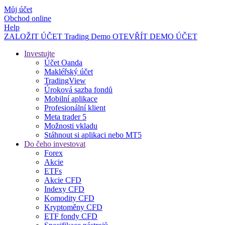
Můj účet
Obchod online
Help
ZALOŽIT ÚČET
Trading
Demo
OTEVŘÍT DEMO ÚČET
Investujte
Účet Oanda
Makléřský účet
TradingView
Úroková sazba fondů
Mobilní aplikace
Profesionální klient
Meta trader 5
Možnosti vkladu
Stáhnout si aplikaci nebo MT5
Do čeho investovat
Forex
Akcie
ETFs
Akcie CFD
Indexy CFD
Komodity CFD
Kryptoměny CFD
ETF fondy CFD