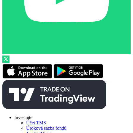
Investujte
Účet TMS
Úroková sazba fondů