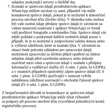
subjekty poskytující servery a úložiště dat.
Kontakt se správcem údajů prostřednictvím aplikace
WhatsApp můžete navázat vy sami, případně vás může
kontaktovat správce údajů, pokud je to nezbytné k dokončení
procesu otevření účtu (živého účtu). V důsledku toho mohou
být vaše osobní údaje předány správci údajů (v závislosti na
vašem nastavení soukromí v aplikaci WhatsApp) ve formě
vaší profilové fotografie a telefonního čísla. Správce údajů vás
může požádat o poskytnutí dalších osobních údajů pouze v
případě, že je to nezbytné k zodpovězení vašeho dotazu nebo
k vyřízení záležitosti, které se kontakt týká. V závislosti na
situaci bude právním základem pro zpracování údajů
nezbytnost zpracování za účelem přijetí opatření na žádost
subjektu údajů před uzavřením smlouvy nebo dohody
uzavřené mezi vámi a správcem údajů v souladu s předpisy
Informační a vzdělávací služby (čl. 6 odst. 1 písm. b) GDPR);
a v ostatních případech oprávněný zájem správce údajů (čl. 6
odst. 1 písm. f) GDPR) spočívající v nutnosti vyřešit
nahlášenou záležitost související s obchodní činností správce
údajů (čl. 6 odst. 1 písm. f) GDPR).
Z bezpečnostních důvodů se komunikace se správcem údajů
prostřednictvím aplikace WhatsApp může týkat výhradně:
a) podpory při procesu otevření účtu (vysvětlení jednotlivých kroků
registračního procesu);