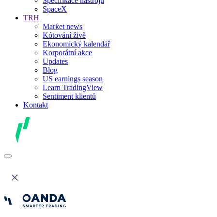
Specifikace nástrojů
SpaceX
TRH
Market news
Kótování živě
Ekonomický kalendář
Korporátní akce
Updates
Blog
US earnings season
Learn TradingView
Sentiment klientů
Kontakt