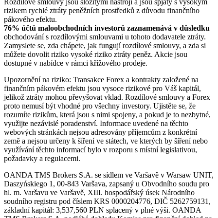
Rozdílové smlouvy jsou složitými nástroji a jsou spjaty s vysokým
rizikem rychlé ztráty peněžních prostředků z důvodu finančního
pákového efektu.
76% účtů maloobchodních investorů zaznamenává v důsledku
obchodování s rozdílovými smlouvami u tohoto dodavatele ztráty.
Zamyslete se, zda chápete, jak fungují rozdílové smlouvy, a zda si
můžete dovolit riziko vysoké riziko ztráty peněz. Akcie jsou
dostupné v nabídce v rámci křížového prodeje.
Upozornění na riziko: Transakce Forex a kontrakty založené na
finančním pákovém efektu jsou vysoce rizikové pro Váš kapitál,
jelikož ztráty mohou převyšovat vklad. Rozdílové smlouvy a Forex
proto nemusí být vhodné pro všechny investory. Ujistěte se, že
rozumíte rizikům, která jsou s nimi spojeny, a pokud je to nezbytné,
využijte nezávislé poradenství. Informace uvedené na těchto
webových stránkách nejsou adresovány příjemcům z konkrétní
země a nejsou určeny k šíření ve státech, ve kterých by šíření nebo
využívání těchto informací bylo v rozporu s místní legislativou,
požadavky a regulacemi.
OANDA TMS Brokers S.A. se sídlem ve Varšavě v Warsaw UNIT,
Daszyńskiego 1, 00-843 Varšava, zapsaný u Obvodního soudu pro
hl. m. Varšavu ve Varšavě, XIII. hospodářský úsek Národního
soudního registru pod číslem KRS 0000204776, DIČ 5262759131,
základní kapitál: 3,537,560 PLN splacený v plné výši. OANDA