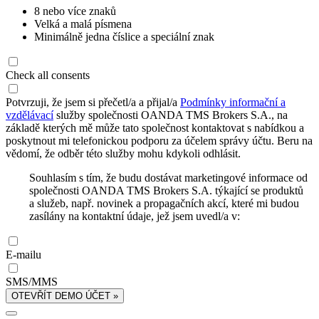
8 nebo více znaků
Velká a malá písmena
Minimálně jedna číslice a speciální znak
Check all consents
Potvrzuji, že jsem si přečetl/a a přijal/a
Podmínky informační a
vzdělávací
služby společnosti OANDA TMS Brokers S.A., na
základě kterých mě může tato společnost kontaktovat s nabídkou a
poskytnout mi telefonickou podporu za účelem správy účtu. Beru na
vědomí, že odběr této služby mohu kdykoli odhlásit.
Souhlasím s tím, že budu dostávat marketingové informace od
společnosti OANDA TMS Brokers S.A. týkající se produktů
a služeb, např. novinek a propagačních akcí, které mi budou
zasílány na kontaktní údaje, jež jsem uvedl/a v:
E-mailu
SMS/MMS
OTEVŘÍT DEMO ÚČET »