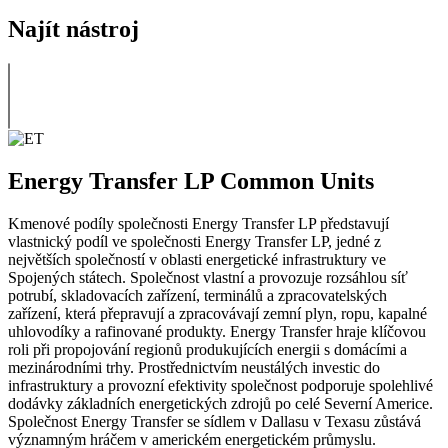
Najít nástroj
Energy Transfer LP Common Units
Kmenové podíly společnosti Energy Transfer LP představují
vlastnický podíl ve společnosti Energy Transfer LP, jedné z
největších společností v oblasti energetické infrastruktury ve
Spojených státech. Společnost vlastní a provozuje rozsáhlou síť
potrubí, skladovacích zařízení, terminálů a zpracovatelských
zařízení, která přepravují a zpracovávají zemní plyn, ropu, kapalné
uhlovodíky a rafinované produkty. Energy Transfer hraje klíčovou
roli při propojování regionů produkujících energii s domácími a
mezinárodními trhy. Prostřednictvím neustálých investic do
infrastruktury a provozní efektivity společnost podporuje spolehlivé
dodávky základních energetických zdrojů po celé Severní Americe.
Společnost Energy Transfer se sídlem v Dallasu v Texasu zůstává
významným hráčem v americkém energetickém průmyslu.