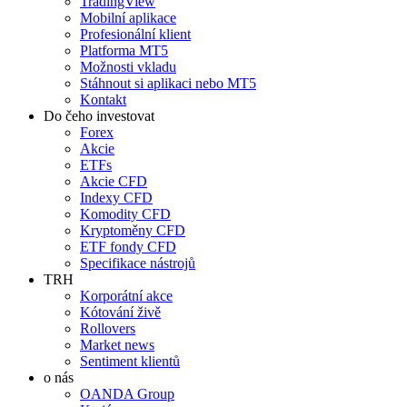
TradingView
Mobilní aplikace
Profesionální klient
Platforma MT5
Možnosti vkladu
Stáhnout si aplikaci nebo MT5
Kontakt
Do čeho investovat
Forex
Akcie
ETFs
Akcie CFD
Indexy CFD
Komodity CFD
Kryptoměny CFD
ETF fondy CFD
Specifikace nástrojů
TRH
Korporátní akce
Kótování živě
Rollovers
Market news
Sentiment klientů
o nás
OANDA Group