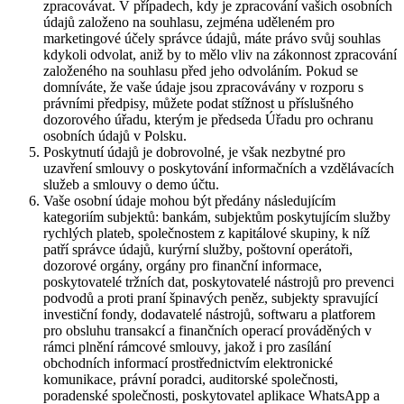
zpracovávat. V případech, kdy je zpracování vašich osobních
údajů založeno na souhlasu, zejména uděleném pro
marketingové účely správce údajů, máte právo svůj souhlas
kdykoli odvolat, aniž by to mělo vliv na zákonnost zpracování
založeného na souhlasu před jeho odvoláním. Pokud se
domníváte, že vaše údaje jsou zpracovávány v rozporu s
právními předpisy, můžete podat stížnost u příslušného
dozorového úřadu, kterým je předseda Úřadu pro ochranu
osobních údajů v Polsku.
Poskytnutí údajů je dobrovolné, je však nezbytné pro
uzavření smlouvy o poskytování informačních a vzdělávacích
služeb a smlouvy o demo účtu.
Vaše osobní údaje mohou být předány následujícím
kategoriím subjektů: bankám, subjektům poskytujícím služby
rychlých plateb, společnostem z kapitálové skupiny, k níž
patří správce údajů, kurýrní služby, poštovní operátoři,
dozorové orgány, orgány pro finanční informace,
poskytovatelé tržních dat, poskytovatelé nástrojů pro prevenci
podvodů a proti praní špinavých peněz, subjekty spravující
investiční fondy, dodavatelé nástrojů, softwaru a platforem
pro obsluhu transakcí a finančních operací prováděných v
rámci plnění rámcové smlouvy, jakož i pro zasílání
obchodních informací prostřednictvím elektronické
komunikace, právní poradci, auditorské společnosti,
poradenské společnosti, poskytovatel aplikace WhatsApp a