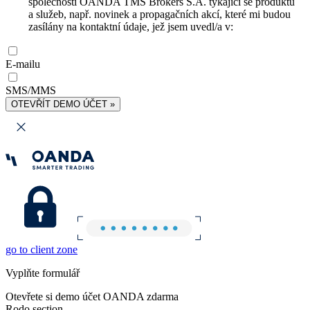
společnosti OANDA TMS Brokers S.A. týkající se produktů
a služeb, např. novinek a propagačních akcí, které mi budou
zasílány na kontaktní údaje, jež jsem uvedl/a v:
E-mailu
SMS/MMS
OTEVŘÍT DEMO ÚČET »
go to client zone
Vyplňte formulář
Otevřete si demo účet OANDA zdarma
Rodo section