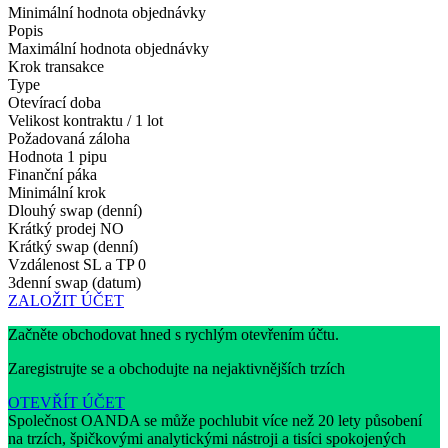
Minimální hodnota objednávky
Popis
Maximální hodnota objednávky
Krok transakce
Type
Otevírací doba
Velikost kontraktu / 1 lot
Požadovaná záloha
Hodnota 1 pipu
Finanční páka
Minimální krok
Dlouhý swap (denní)
Krátký prodej
NO
Krátký swap (denní)
Vzdálenost SL a TP
0
3denní swap (datum)
ZALOŽIT ÚČET
Začněte obchodovat hned s rychlým otevřením účtu.
Zaregistrujte se a obchodujte na nejaktivnějších trzích
OTEVŘÍT ÚČET
Společnost OANDA se může pochlubit více než 20 lety působení
na trzích, špičkovými analytickými nástroji a tisíci spokojených