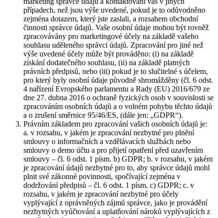
marketing správce údajů a kontaktování vás v jiných
případech, než jsou výše uvedené, pokud je to odůvodněno
zejména dotazem, který jste zaslali, a rozsahem obchodní
činnosti správce údajů. Vaše osobní údaje mohou být rovněž
zpracovávány pro marketingové účely na základě vašeho
souhlasu uděleného správci údajů. Zpracování pro jiné než
výše uvedené účely může být prováděno: (i) na základě
získání dodatečného souhlasu, (ii) na základě platných
právních předpisů, nebo (iii) pokud je to slučitelné s účelem,
pro který byly osobní údaje původně shromážděny (čl. 6 odst.
4 nařízení Evropského parlamentu a Rady (EU) 2016/679 ze
dne 27. dubna 2016 o ochraně fyzických osob v souvislosti se
zpracováním osobních údajů a o volném pohybu těchto údajů
a o zrušení směrnice 95/46/ES, (dále jen: „GDPR“).
Právním základem pro zpracování vašich osobních údajů je:
a. v rozsahu, v jakém je zpracování nezbytné pro plnění
smlouvy o informačních a vzdělávacích službách nebo
smlouvy o demo účtu a pro přijetí opatření před uzavřením
smlouvy – čl. 6 odst. 1 písm. b) GDPR; b. v rozsahu, v jakém
je zpracování údajů nezbytné pro to, aby správce údajů mohl
plnit své zákonné povinnosti, spočívající zejména v
dodržování předpisů – čl. 6 odst. 1 písm. c) GDPR; c. v
rozsahu, v jakém je zpracování nezbytné pro účely
vyplývající z oprávněných zájmů správce, jako je provádění
nezbytných vyúčtování a uplatňování nároků vyplývajících z