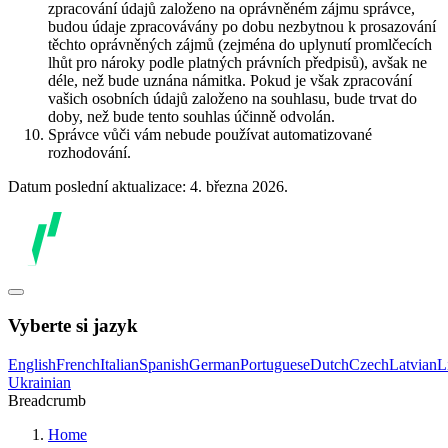
zpracování údajů založeno na oprávněném zájmu správce,
budou údaje zpracovávány po dobu nezbytnou k prosazování
těchto oprávněných zájmů (zejména do uplynutí promlčecích
lhůt pro nároky podle platných právních předpisů), avšak ne
déle, než bude uznána námitka. Pokud je však zpracování
vašich osobních údajů založeno na souhlasu, bude trvat do
doby, než bude tento souhlas účinně odvolán.
Správce vůči vám nebude používat automatizované
rozhodování.
Datum poslední aktualizace: 4. března 2026.
Vyberte si jazyk
English
French
Italian
Spanish
German
Portuguese
Dutch
Czech
Latvian
L
Ukrainian
Breadcrumb
Home