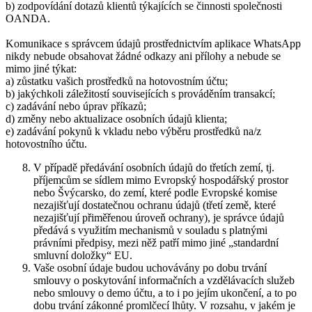
b) zodpovídání dotazů klientů týkajících se činnosti společnosti
OANDA.
Komunikace s správcem údajů prostřednictvím aplikace WhatsApp
nikdy nebude obsahovat žádné odkazy ani přílohy a nebude se
mimo jiné týkat:
a) zůstatku vašich prostředků na hotovostním účtu;
b) jakýchkoli záležitostí souvisejících s prováděním transakcí;
c) zadávání nebo úprav příkazů;
d) změny nebo aktualizace osobních údajů klienta;
e) zadávání pokynů k vkladu nebo výběru prostředků na/z
hotovostního účtu.
V případě předávání osobních údajů do třetích zemí, tj.
příjemcům se sídlem mimo Evropský hospodářský prostor
nebo Švýcarsko, do zemí, které podle Evropské komise
nezajišťují dostatečnou ochranu údajů (třetí země, které
nezajišťují přiměřenou úroveň ochrany), je správce údajů
předává s využitím mechanismů v souladu s platnými
právními předpisy, mezi něž patří mimo jiné „standardní
smluvní doložky“ EU.
Vaše osobní údaje budou uchovávány po dobu trvání
smlouvy o poskytování informačních a vzdělávacích služeb
nebo smlouvy o demo účtu, a to i po jejím ukončení, a to po
dobu trvání zákonné promlčecí lhůty. V rozsahu, v jakém je