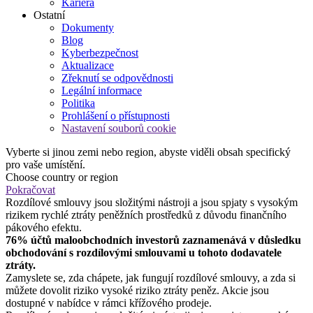
Kariéra
Ostatní
Dokumenty
Blog
Kyberbezpečnost
Aktualizace
Zřeknutí se odpovědnosti
Legální informace
Politika
Prohlášení o přístupnosti
Nastavení souborů cookie
Vyberte si jinou zemi nebo region, abyste viděli obsah specifický
pro vaše umístění.
Choose country or region
Pokračovat
Rozdílové smlouvy jsou složitými nástroji a jsou spjaty s vysokým
rizikem rychlé ztráty peněžních prostředků z důvodu finančního
pákového efektu.
76% účtů maloobchodních investorů zaznamenává v důsledku
obchodování s rozdílovými smlouvami u tohoto dodavatele
ztráty.
Zamyslete se, zda chápete, jak fungují rozdílové smlouvy, a zda si
můžete dovolit riziko vysoké riziko ztráty peněz. Akcie jsou
dostupné v nabídce v rámci křížového prodeje.