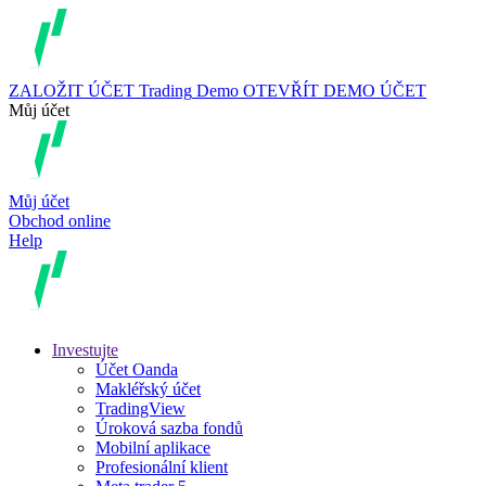
ZALOŽIT ÚČET
Trading
Demo
OTEVŘÍT DEMO ÚČET
Můj účet
Můj účet
Obchod online
Help
Investujte
Účet Oanda
Makléřský účet
TradingView
Úroková sazba fondů
Mobilní aplikace
Profesionální klient