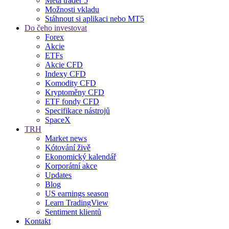
Meta trader 5
Možnosti vkladu
Stáhnout si aplikaci nebo MT5
Do čeho investovat
Forex
Akcie
ETFs
Akcie CFD
Indexy CFD
Komodity CFD
Kryptoměny CFD
ETF fondy CFD
Specifikace nástrojů
SpaceX
TRH
Market news
Kótování živě
Ekonomický kalendář
Korporátní akce
Updates
Blog
US earnings season
Learn TradingView
Sentiment klientů
Kontakt