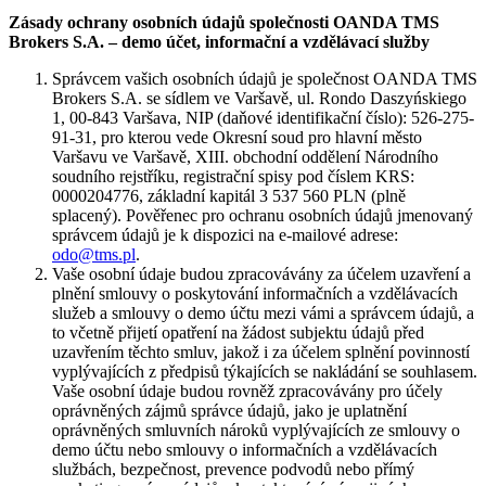
Zásady ochrany osobních údajů společnosti OANDA TMS
Brokers S.A. – demo účet, informační a vzdělávací služby
Správcem vašich osobních údajů je společnost OANDA TMS
Brokers S.A. se sídlem ve Varšavě, ul. Rondo Daszyńskiego
1, 00-843 Varšava, NIP (daňové identifikační číslo): 526-275-
91-31, pro kterou vede Okresní soud pro hlavní město
Varšavu ve Varšavě, XIII. obchodní oddělení Národního
soudního rejstříku, registrační spisy pod číslem KRS:
0000204776, základní kapitál 3 537 560 PLN (plně
splacený). Pověřenec pro ochranu osobních údajů jmenovaný
správcem údajů je k dispozici na e-mailové adrese:
odo@tms.pl
.
Vaše osobní údaje budou zpracovávány za účelem uzavření a
plnění smlouvy o poskytování informačních a vzdělávacích
služeb a smlouvy o demo účtu mezi vámi a správcem údajů, a
to včetně přijetí opatření na žádost subjektu údajů před
uzavřením těchto smluv, jakož i za účelem splnění povinností
vyplývajících z předpisů týkajících se nakládání se souhlasem.
Vaše osobní údaje budou rovněž zpracovávány pro účely
oprávněných zájmů správce údajů, jako je uplatnění
oprávněných smluvních nároků vyplývajících ze smlouvy o
demo účtu nebo smlouvy o informačních a vzdělávacích
službách, bezpečnost, prevence podvodů nebo přímý