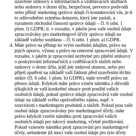
uzavřené smlouvy o informačních a vzdělávacích službách
nebo smlouvy o demo účtu, bezpečnost, prevence podvodů
nebo přímý marketing správce údajů či kontaktování vás, je-li
to odůvodněno zejména dotazem, který jste zaslali, a
rozsahem obchodní činnosti správce údajů – čl. 6 odst. 1
písm. f) GDPR; d. v rozsahu, v jakém jsou vaše osobní údaje
zpracovávány pro marketingové účely správce údajů na
základě vašeho souhlasu – čl. 6 odst. 1 písm. a) GDPR.
Máte právo na přístup ke svým osobním údajům, právo na
jejich opravu, výmaz a právo na omezení zpracování údajů. V
rozsahu, v jakém je zpracování nezbytné pro plnění smlouvy
o poskytování informačních a vzdělávacích služeb nebo
smlouvy o demo účtu, jejíž jste smluvní stranou, nebo pro
přijetí opatření na základě vaší žádosti před uzavřením těchto
smluv (čl. 6 odst. 1 písm. b) GDPR), máte rovněž právo na
přenos údajů. Kdykoli máte právo vznést námitku z důvodů
týkajících se vaší konkrétní situace proti použití vašich
osobních údajů, pokud správce údajů zpracovává vaše osobní
údaje na základě svého oprávněného zájmu, např. v
souvislosti s marketingem produktů a služeb. Pokud jsou vaše
osobní údaje zpracovávány pro marketingové účely, máte
právo kdykoli vznést námitku proti zpracování vašich
osobních údajů pro takový marketing, včetně profilování.
Pokud vznesete námitku proti zpracování pro marketingové
účely, nebudeme již moci vaše osobní údaje pro tyto účely