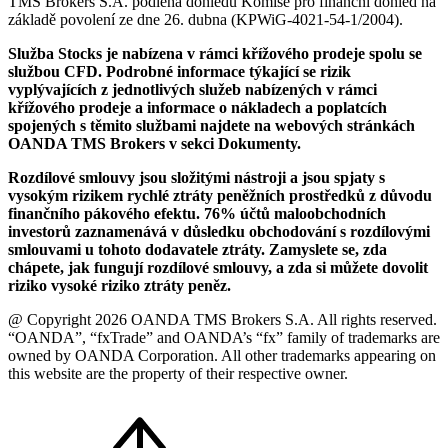
TMS Brokers S.A. podléhá dohledu Komise pro finanční dohled na
základě povolení ze dne 26. dubna (KPWiG-4021-54-1/2004).
Služba Stocks je nabízena v rámci křížového prodeje spolu se
službou CFD. Podrobné informace týkající se rizik
vyplývajících z jednotlivých služeb nabízených v rámci
křížového prodeje a informace o nákladech a poplatcích
spojených s těmito službami najdete na webových stránkách
OANDA TMS Brokers v sekci Dokumenty.
Rozdílové smlouvy jsou složitými nástroji a jsou spjaty s
vysokým rizikem rychlé ztráty peněžních prostředků z důvodu
finančního pákového efektu. 76% účtů maloobchodních
investorů zaznamenává v důsledku obchodování s rozdílovými
smlouvami u tohoto dodavatele ztráty. Zamyslete se, zda
chápete, jak fungují rozdílové smlouvy, a zda si můžete dovolit
riziko vysoké riziko ztráty peněz.
@ Copyright 2026 OANDA TMS Brokers S.A. All rights reserved.
“OANDA”, “fxTrade” and OANDA’s “fx” family of trademarks are
owned by OANDA Corporation. All other trademarks appearing on
this website are the property of their respective owner.