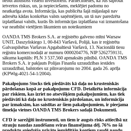
nebūt atbilstošs visiem investoriem. Pārliecinieties, ka Jūs saprotat
ietvertos riskus, un, ja nepieciešams, meklējiet padomu no
neatkarīga avota. Informācija, kas publicēta šajā mājaslapā nav
adresēta kādas konkrētas valsts saņēmējiem, un tā nav paredzēta
izplatīšanai valstīs, kurās šīs informācijas izplatīšana vai izmantošana
var neatbilst vietējiem likumiem un noteikumiem
OANDA TMS Brokers S.A. ar reģistrēto galveno mītni Warsaw
UNIT, Daszyńskiego 1, 00-843 Varšavā, Polijā, kas ir reģistrēta
Galvaspilsētas Varšavas Apgabaltiesā Varšavā, 13. Nacionālā tiesu
reģistra komercnodaļā ar numuru 0000204776, NIP 5262759131,
sākuma kapitāls: PLN 3 537,560 apmaksāts pilnībā. OANDA TMS
Brokers S.A. ir pakļauts Polijas Finanšu uzraudzības iestādes
uzraudzībai, balstoties uz pilnvarojumu no 2004. gada 26. aprīļa
(KPWig-4021-54-1/2004).
Pakalpojums Stocks tiek piedāvāts kā daļa no krusteniskās
pārdošanas kopā ar pakalpojumu CFD. Detalizēta informācija
par riskiem, kas izriet no atsevišķiem pakalpojumiem, kas tiek
piedāvāti kā daļa no krusteniskās pārdošanas, un informācija
par izmaksām, kas saistītas ar šiem pakalpojumiem, ir pieejama
tīmekļa vietnes OANDA TMS Brokers sadaļā Dokumenti.
CFD ir sarežģīti instrumenti, un tiem ir augsts risks attiecībā uz
strauju naudas zaudēšanu sviras finansējuma dēļ. 76% no šā
produktu sniedzēja privāto ieguldītāju kontiem zaudē naudu,