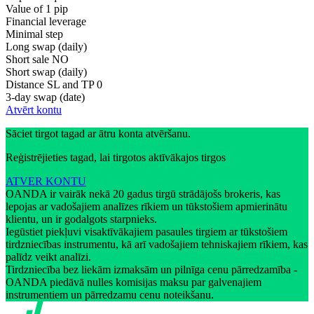
Value of 1 pip
Financial leverage
Minimal step
Long swap (daily)
Short sale
NO
Short swap (daily)
Distance SL and TP
0
3-day swap (date)
Atvērt kontu
Sāciet tirgot tagad ar ātru konta atvēršanu.
Reģistrējieties tagad, lai tirgotos aktīvākajos tirgos
ATVER KONTU
OANDA ir vairāk nekā 20 gadus tirgū strādājošs brokeris, kas
lepojas ar vadošajiem analīzes rīkiem un tūkstošiem apmierinātu
klientu, un ir godalgots starpnieks.
Iegūstiet piekļuvi visaktīvākajiem pasaules tirgiem ar tūkstošiem
tirdzniecības instrumentu, kā arī vadošajiem tehniskajiem rīkiem, kas
palīdz veikt analīzi.
Tirdzniecība bez liekām izmaksām un pilnīga cenu pārredzamība -
OANDA piedāvā nulles komisijas maksu par galvenajiem
instrumentiem un pārredzamu cenu noteikšanu.