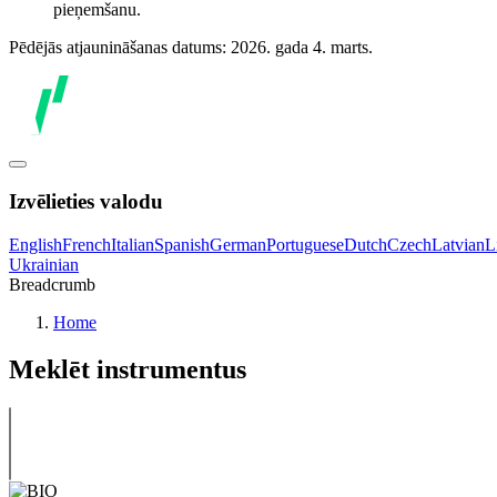
pieņemšanu.
Pēdējās atjaunināšanas datums: 2026. gada 4. marts.
Izvēlieties valodu
English
French
Italian
Spanish
German
Portuguese
Dutch
Czech
Latvian
L
Ukrainian
Breadcrumb
Home
Meklēt instrumentus