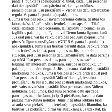
panta 1. punkta f) apakšpunkts; d. tiktāl, ciktāl jūsu personas
dati tiek apstrādāti datu pārziņa mārketinga nolūkos,
pamatojoties uz jūsu piekrišanu – Vispārīgās datu aizsardzības
regulas 6. panta 1. punkta a) apakšpunkts.
Jums ir tiesības piekļūt saviem personas datiem, tiesības tos
labot, dzēst, kā arī tiesības ierobežot datu apstrādi. Tiktāl,
ciktāl apstrāde ir nepieciešama, lai izpildītu Informācijas un
izglītības pakalpojumu līgumu vai Demo konta līgumu, kurā
Jūs esat puse, vai lai veiktu darbības pēc Jūsu pieprasījuma
pirms šo līgumu noslēgšanas (GDPR 6. panta 1. punkta b)
apakšpunkts), Jums ir arī tiesības pārsūtīt datus. Jebkurā brīdī
Jums ir tiesības iebilst, pamatojoties uz Jūsu konkrēto
situāciju, pret Jūsu personas datu izmantošanu, ja datu pārziņš
apstrādā Jūsu personas datus, pamatojoties uz savām
leģitīmajām interesēm, piemēram, saistībā ar produktu un
pakalpojumu mārketingu. Ja Jūsu personas dati tiek apstrādāti
mārketinga nolūkos, Jums ir tiesības jebkurā brīdī iebilst pret
Jūsu personas datu apstrādi šādā mārketingā, ieskaitot
profilēšanu. Ja Jūs iebilstat pret apstrādi mārketinga nolūkos,
mēs vairs nevarēsim apstrādāt Jūsu personas datus šādiem
nolūkiem. Gadījumos, kad Jūsu personas datu apstrāde
pamatojas uz piekrišanu, jo īpaši piekrišanu, kas dota datu
pārziņa mārketinga nolūkos, Jums ir tiesības jebkurā brīdī
atsaukt savu piekrišanu, neietekmējot apstrādes likumību, kas
balstījās uz piekrišanu pirms tās atsaukšanas. Ja uzskatāt, ka