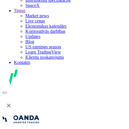
Instrumentu specifikācija
SpaceX
Tirgus
Market news
Live cenas
Ekonomikas kalendārs
Korporatīvās darbības
Updates
Blog
US earnings season
Learn TradingView
Klientu noskaņojums
Kontakts