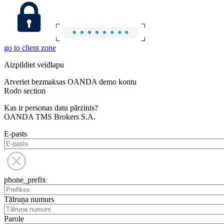
go to client zone
Aizpildiet veidlapu
Atveriet bezmaksas OANDA demo kontu
Rodo section
Kas ir personas datu pārzinis?
OANDA TMS Brokers S.A.
E-pasts
phone_prefix
Tālruņa numurs
Parole