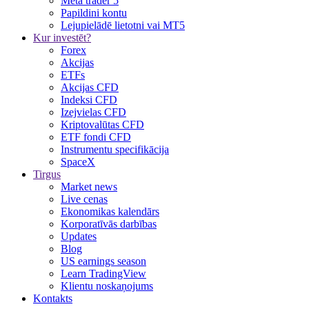
Meta trader 5
Papildini kontu
Lejupielādē lietotni vai MT5
Kur investēt?
Forex
Akcijas
ETFs
Akcijas CFD
Indeksi CFD
Izejvielas CFD
Kriptovalūtas CFD
ETF fondi CFD
Instrumentu specifikācija
SpaceX
Tirgus
Market news
Live cenas
Ekonomikas kalendārs
Korporatīvās darbības
Updates
Blog
US earnings season
Learn TradingView
Klientu noskaņojums
Kontakts