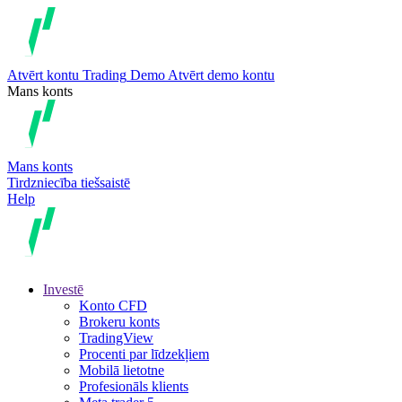
Atvērt kontu
Trading
Demo
Atvērt demo kontu
Mans konts
Mans konts
Tirdzniecība tiešsaistē
Help
Investē
Konto CFD
Brokeru konts
TradingView
Procenti par līdzekļiem
Mobilā lietotne
Profesionāls klients