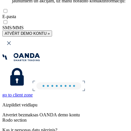
jaunumiem un akcijām, uz manu norādīto kontaktinformāciju:
E-pasta
SMS/MMS
ATVĒRT DEMO KONTU »
go to client zone
Aizpildiet veidlapu
Atveriet bezmaksas OANDA demo kontu
Rodo section
Kas ir personas datu pārzinis?