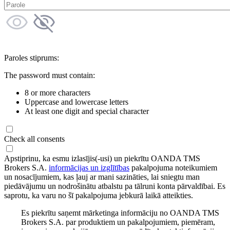
Paroles stiprums:
The password must contain:
8 or more characters
Uppercase and lowercase letters
At least one digit and special character
Check all consents
Apstiprinu, ka esmu izlasījis(-usi) un piekrītu OANDA TMS
Brokers S.A.
informācijas un izglītības
pakalpojuma noteikumiem
un nosacījumiem, kas ļauj ar mani sazināties, lai sniegtu man
piedāvājumu un nodrošinātu atbalstu pa tālruni konta pārvaldībai. Es
saprotu, ka varu no šī pakalpojuma jebkurā laikā atteikties.
Es piekrītu saņemt mārketinga informāciju no OANDA TMS
Brokers S.A. par produktiem un pakalpojumiem, piemēram,