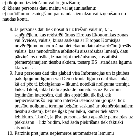
c) rīkojumu izvietošanu vai to grozīšanu;
d) klienta personas datu maiņu vai atjaunināšanu;
e) norādījumu iesniegšanu par naudas iemaksu vai izņemšanu no
naudas konta.
Ja personas dati tiek nosūtīti uz trešām valstīm, t. i.,
saņēmējiem, kas reģistrēti ārpus Eiropas Ekonomikas zonas
vai Šveices, valstīs, kuras saskaņā ar Eiropas Komisijas
novērtējumu nenodrošina pietiekamu datu aizsardzību (trešās
valstis, kas nenodrošina atbilstošu aizsardzības līmeni), datu
pārziņš tos nosūta, izmantojot mehānismus, kas atbilst
piemērojamajiem tiesību aktiem, tostarp ES „standarta līguma
klauzulas“.
Jūsu personas dati tiks glabāti visā Informācijas un izglītības
pakalpojumu līguma vai Demo konta līguma darbības laikā,
kā arī pēc tā izbeigšanas – likumā noteiktā noilguma termiņa
laikā. Tiktāl, ciktāl datu apstrāde pamatojas uz Pārzinim
leģitīmām interesēm, dati tiks apstrādāti tik ilgi, cik
nepieciešams šo leģitīmo interešu īstenošanai (jo īpaši līdz
prasību noilguma termiņa beigām saskaņā ar piemērojamajiem
tiesību aktiem), bet ne ilgāk par laiku, kamēr tiek atzīts
iebildums. Tomēr, ja jūsu personas datu apstrāde pamatojas uz
piekrišanu – līdz brīdim, kad šāda piekrišana tiek faktiski
atsaukta.
Pārzinis pret jums nepiemēros automatizētu lēmumu