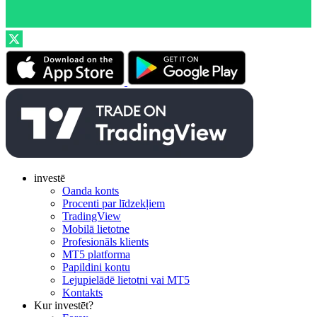
investē
Oanda konts
Procenti par līdzekļiem
TradingView
Mobilā lietotne
Profesionāls klients
MT5 platforma
Papildini kontu
Lejupielādē lietotni vai MT5
Kontakts
Kur investēt?