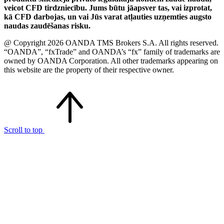
veicot CFD tirdzniecību. Jums būtu jāapsver tas, vai izprotat,
kā CFD darbojas, un vai Jūs varat atļauties uzņemties augsto
naudas zaudēšanas risku.
@ Copyright 2026 OANDA TMS Brokers S.A. All rights reserved.
“OANDA”, “fxTrade” and OANDA’s “fx” family of trademarks are
owned by OANDA Corporation. All other trademarks appearing on
this website are the property of their respective owner.
Scroll to top