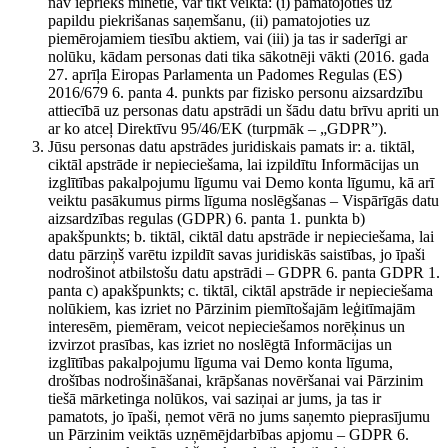
nav iepriekš minētie, var tikt veikta: (i) pamatojoties uz
papildu piekrišanas saņemšanu, (ii) pamatojoties uz
piemērojamiem tiesību aktiem, vai (iii) ja tas ir saderīgi ar
nolūku, kādam personas dati tika sākotnēji vākti (2016. gada
27. aprīļa Eiropas Parlamenta un Padomes Regulas (ES)
2016/679 6. panta 4. punkts par fizisko personu aizsardzību
attiecībā uz personas datu apstrādi un šādu datu brīvu apriti un
ar ko atceļ Direktīvu 95/46/EK (turpmāk – „GDPR”).
Jūsu personas datu apstrādes juridiskais pamats ir: a. tiktāl,
ciktāl apstrāde ir nepieciešama, lai izpildītu Informācijas un
izglītības pakalpojumu līgumu vai Demo konta līgumu, kā arī
veiktu pasākumus pirms līguma noslēgšanas – Vispārīgās datu
aizsardzības regulas (GDPR) 6. panta 1. punkta b)
apakšpunkts; b. tiktāl, ciktāl datu apstrāde ir nepieciešama, lai
datu pārziņš varētu izpildīt savas juridiskās saistības, jo īpaši
nodrošinot atbilstošu datu apstrādi – GDPR 6. panta GDPR 1.
panta c) apakšpunkts; c. tiktāl, ciktāl apstrāde ir nepieciešama
nolūkiem, kas izriet no Pārzinim piemītošajām leģitīmajām
interesēm, piemēram, veicot nepieciešamos norēķinus un
izvirzot prasības, kas izriet no noslēgtā Informācijas un
izglītības pakalpojumu līguma vai Demo konta līguma,
drošības nodrošināšanai, krāpšanas novēršanai vai Pārzinim
tiešā mārketinga nolūkos, vai saziņai ar jums, ja tas ir
pamatots, jo īpaši, ņemot vērā no jums saņemto pieprasījumu
un Pārzinim veiktās uzņēmējdarbības apjomu – GDPR 6.