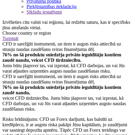
Privātuma politika
Piekļūstamības deklarācija
Sīkfailu iestatījumi
Izvēlieties citu valsti vai reģionu, lai redzētu saturu, kas ir specifisks
jūsu atrašanās vietai.
Choose country or region
Turpināt
CFD ir sarežģīti instrumenti, un tiem ir augsts risks attiecībā uz
strauju naudas zaudēšanu sviras finansējuma dēļ.
76% no šā produktu sniedzēja privāto ieguldītāju kontiem
zaudē naudu, veicot CFD tirdzniecību.
Jums būtu jāapsver tas, vai izprotat, kā CFD darbojas, un vai Jūs
varat atļauties uzņemties augsto naudas zaudēšanas risku.
CFD ir sarežģīti instrumenti, un tiem ir augsts risks attiecībā uz
strauju naudas zaudēšanu sviras finansējuma dēļ.
76% no šā produktu sniedzēja privāto ieguldītāju kontiem
zaudē naudu,
veicot CFD tirdzniecību. Jums būtu jāapsver tas, vai izprotat, kā
CFD darbojas, un vai Jūs varat atļauties uzņemties augsto naudas
zaudēšanas risku.
Risku brīdinājums: CFD un Forex darījumi, kas balstīti uz
kredītplecu, ir ar augstu riska pakāpi Jūsu kapitālam, jo zaudējumi
var sasniegt depozīta apmēru. Tāpēc CFD un Forex treidings var