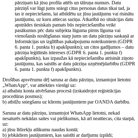
pārziņam kā jūsu profila attēls un tālruņa numurs. Datu
pārziņš var lūgt jums sniegt citus personas datus tikai tad, ja
tas ir nepieciešams, lai atbildētu uz jūsu jautājumu vai risinātu
jautājumu, uz kuru attiecas saziņa. Atkarībā no situācijas datu
apstrādes tiesiskais pamats būs nepieciešamība veikt
pasākumus pēc datu subjekta lūguma pirms līguma vai
vienošanās noslēgšanas starp jums un datu pārziņu saskaņā ar
Informācijas un izglītības pakalpojumu noteikumiem (GDPR
6. panta 1. punkta b) apakšpunkts); un citos gadījumos – datu
pārziņa leģitīmās intereses (GDPR 6. panta 1. punkta f)
apakšpunkts), kas izpaužas kā nepieciešamība atrisināt ziņoto
jautājumu, kas saistīts ar datu pārziņa uzņēmējdarbību (GDPR
6. panta 1. punkta f) apakšpunkts).
Drošības apsvērumu dēļ saruna ar datu pārziņu, izmantojot lietotni
„WhatsApp“, var attiekties vienīgi uz:
a) atbalstu konta atvēršanas procesā (izskaidrojot reģistrācijas
procedūras posmus);
b) atbilžu sniegšanu uz klientu jautājumiem par OANDA darbību.
Saruna ar datu pārziņu, izmantojot WhatsApp lietotni, nekad
nesaturēs nekādas saites vai pielikumus, kā arī neattiecas, cita starpā,
uz:
a) jūsu līdzekļu atlikumu naudas kontā;
b) jebkādiem jautājumiem, kas saistīti ar darījumu izpildi;