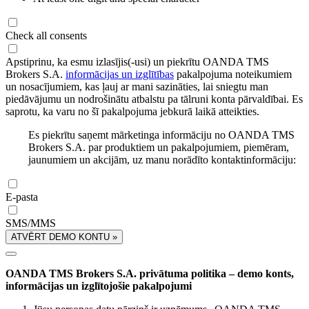
Check all consents
Apstiprinu, ka esmu izlasījis(-usi) un piekrītu OANDA TMS
Brokers S.A.
informācijas un izglītības
pakalpojuma noteikumiem
un nosacījumiem, kas ļauj ar mani sazināties, lai sniegtu man
piedāvājumu un nodrošinātu atbalstu pa tālruni konta pārvaldībai. Es
saprotu, ka varu no šī pakalpojuma jebkurā laikā atteikties.
Es piekrītu saņemt mārketinga informāciju no OANDA TMS
Brokers S.A. par produktiem un pakalpojumiem, piemēram,
jaunumiem un akcijām, uz manu norādīto kontaktinformāciju:
E-pasta
SMS/MMS
ATVĒRT DEMO KONTU »
OANDA TMS Brokers S.A. privātuma politika – demo konts,
informācijas un izglītojošie pakalpojumi