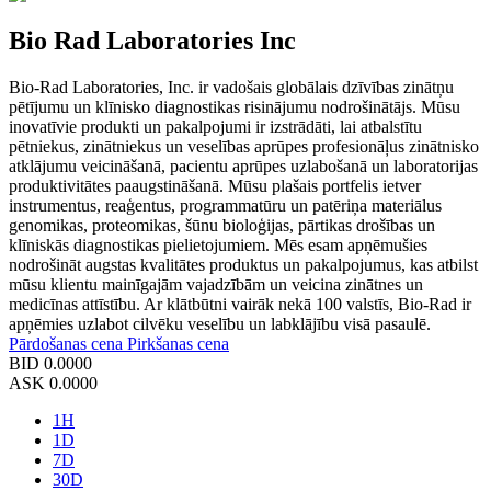
Bio Rad Laboratories Inc
Bio-Rad Laboratories, Inc. ir vadošais globālais dzīvības zinātņu
pētījumu un klīnisko diagnostikas risinājumu nodrošinātājs. Mūsu
inovatīvie produkti un pakalpojumi ir izstrādāti, lai atbalstītu
pētniekus, zinātniekus un veselības aprūpes profesionāļus zinātnisko
atklājumu veicināšanā, pacientu aprūpes uzlabošanā un laboratorijas
produktivitātes paaugstināšanā. Mūsu plašais portfelis ietver
instrumentus, reaģentus, programmatūru un patēriņa materiālus
genomikas, proteomikas, šūnu bioloģijas, pārtikas drošības un
klīniskās diagnostikas pielietojumiem. Mēs esam apņēmušies
nodrošināt augstas kvalitātes produktus un pakalpojumus, kas atbilst
mūsu klientu mainīgajām vajadzībām un veicina zinātnes un
medicīnas attīstību. Ar klātbūtni vairāk nekā 100 valstīs, Bio-Rad ir
apņēmies uzlabot cilvēku veselību un labklājību visā pasaulē.
Pārdošanas cena
Pirkšanas cena
BID
0.0000
ASK
0.0000
1H
1D
7D
30D