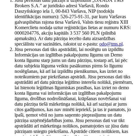
Jūsu personas datu pārziņš ir uzņēmums „OANDA TMS
Brokers S.A.” ar juridisko adresi Varšavā, Rondo
Daszyńskiego iela 1, 00-843 Varšava, NIP (nodokļu
identifikācijas numurs): 526-275-91-31, par kuru Varšavas
galvaspilsētas rajona tiesa Varšavā, Valsts tiesu reģistra XIII
Komerclietu nodaļa uztur reģistrācijas lietas ar numuru KRS:
0000204776, akciju kapitāls 3 537 560 PLN (pilnībā
apmaksāts). Ar datu pārziņa iecelto datu aizsardzības
speciālistu var sazināties, rakstot uz e-pastu:
odo@tms.pl
.
Jūsu personas dati tiks apstrādāti, lai noslēgtu un izpildītu
Informācijas un izglītības pakalpojumu līgumu un Demo
konta līgumu starp jums un datu pārziņu, tostarp arī, lai pēc
datu subjekta lūguma veiktu pasākumus pirms šo līgumu
noslēgšanas, kā arī lai izpildītu pienākumus, kas izriet no
noteikumiem par piekrišanas apstrādi. Jūsu personas dati tiks
apstrādāti arī datu pārziņa leģitīmo interešu nolūkā, piemēram,
lai īstenotu leģitīmas līgumiskas prasības, kas izriet no demo
konta līguma vai informācijas un izglītības pakalpojumu
līguma, drošības nodrošināšanai, krāpšanas novēršanai vai
datu pārziņa tiešā mārketinga nolūkā, kā arī saziņai ar jums
citos gadījumos, kas nav minēti iepriekš, ja tas ir pamatots, jo
īpaši, ņemot vērā no jums saņemto pieprasījumu un datu
pārziņa uzņēmējdarbības jomu. Jūsu personas dati var tikt
apstrādāti arī mārketinga nolūkos, pamatojoties uz jūsu datu
pārziņam sniegto piekrišanu. Apstrāde citiem nolūkiem, kas