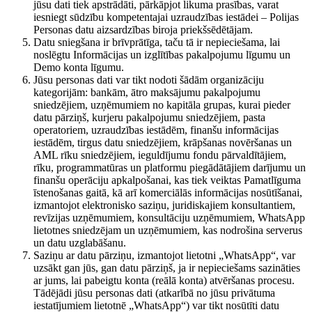
jūsu dati tiek apstrādāti, pārkāpjot likuma prasības, varat
iesniegt sūdzību kompetentajai uzraudzības iestādei – Polijas
Personas datu aizsardzības biroja priekšsēdētājam.
Datu sniegšana ir brīvprātīga, taču tā ir nepieciešama, lai
noslēgtu Informācijas un izglītības pakalpojumu līgumu un
Demo konta līgumu.
Jūsu personas dati var tikt nodoti šādām organizāciju
kategorijām: bankām, ātro maksājumu pakalpojumu
sniedzējiem, uzņēmumiem no kapitāla grupas, kurai pieder
datu pārziņš, kurjeru pakalpojumu sniedzējiem, pasta
operatoriem, uzraudzības iestādēm, finanšu informācijas
iestādēm, tirgus datu sniedzējiem, krāpšanas novēršanas un
AML rīku sniedzējiem, ieguldījumu fondu pārvaldītājiem,
rīku, programmatūras un platformu piegādātājiem darījumu un
finanšu operāciju apkalpošanai, kas tiek veiktas Pamatlīguma
īstenošanas gaitā, kā arī komerciālās informācijas nosūtīšanai,
izmantojot elektronisko saziņu, juridiskajiem konsultantiem,
revīzijas uzņēmumiem, konsultāciju uzņēmumiem, WhatsApp
lietotnes sniedzējam un uzņēmumiem, kas nodrošina serverus
un datu uzglabāšanu.
Saziņu ar datu pārziņu, izmantojot lietotni „WhatsApp“, var
uzsākt gan jūs, gan datu pārziņš, ja ir nepieciešams sazināties
ar jums, lai pabeigtu konta (reālā konta) atvēršanas procesu.
Tādējādi jūsu personas dati (atkarībā no jūsu privātuma
iestatījumiem lietotnē „WhatsApp“) var tikt nosūtīti datu