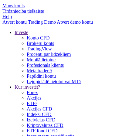
Mans konts
Tirdzniecība tiešsaistē
Help
Atvērt kontu
Trading
Demo
Atvērt demo kontu
Investē
Konto CFD
Brokeru konts
TradingView
Procenti par līdzekļiem
Mobilā lietotne
Profesionāls klients
Meta trader 5
Papildini kontu
Lejupielādē lietotni vai MT5
Kur investēt?
Forex
Akcijas
ETFs
Akcijas CFD
Indeksi CFD
Izejvielas CFD
Kriptovalūtas CFD
ETF fondi CFD