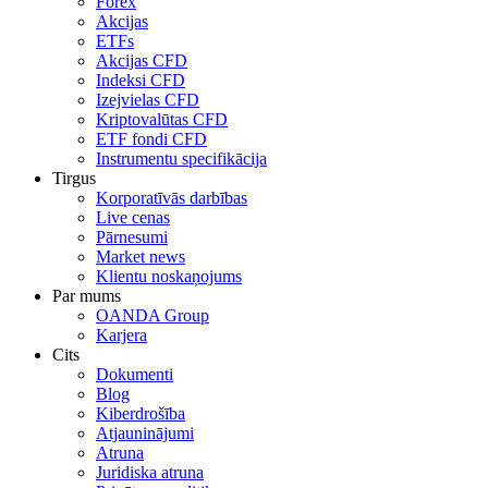
Forex
Akcijas
ETFs
Akcijas CFD
Indeksi CFD
Izejvielas CFD
Kriptovalūtas CFD
ETF fondi CFD
Instrumentu specifikācija
Tirgus
Korporatīvās darbības
Live cenas
Pārnesumi
Market news
Klientu noskaņojums
Par mums
OANDA Group
Karjera
Cits
Dokumenti
Blog
Kiberdrošība
Atjauninājumi
Atruna
Juridiska atruna