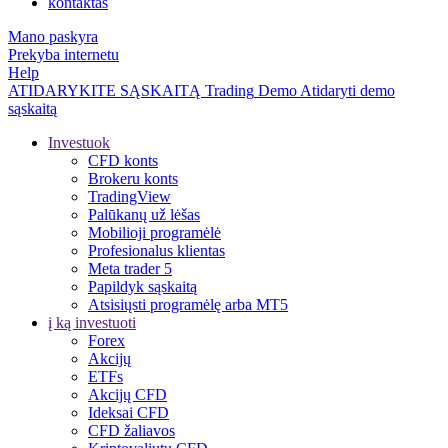
kontaktas
Mano paskyra
Prekyba internetu
Help
ATIDARYKITE SĄSKAITĄ
Trading
Demo
Atidaryti demo
sąskaitą
Investuok
CFD konts
Brokeru konts
TradingView
Palūkanų už lėšas
Mobilioji programėlė
Profesionalus klientas
Meta trader 5
Papildyk sąskaitą
Atsisiųsti programėlę arba MT5
į ką investuoti
Forex
Akcijų
ETFs
Akcijų CFD
Ideksai CFD
CFD žaliavos