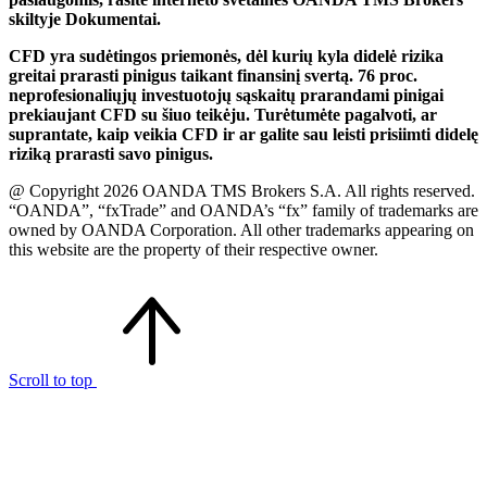
skiltyje Dokumentai.
CFD yra sudėtingos priemonės, dėl kurių kyla didelė rizika
greitai prarasti pinigus taikant finansinį svertą. 76 proc.
neprofesionaliųjų investuotojų sąskaitų prarandami pinigai
prekiaujant CFD su šiuo teikėju. Turėtumėte pagalvoti, ar
suprantate, kaip veikia CFD ir ar galite sau leisti prisiimti didelę
riziką prarasti savo pinigus.
@ Copyright 2026 OANDA TMS Brokers S.A. All rights reserved.
“OANDA”, “fxTrade” and OANDA’s “fx” family of trademarks are
owned by OANDA Corporation. All other trademarks appearing on
this website are the property of their respective owner.
Scroll to top