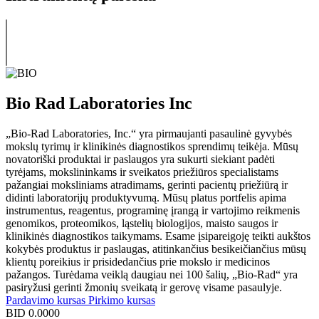
Bio Rad Laboratories Inc
„Bio-Rad Laboratories, Inc.“ yra pirmaujanti pasaulinė gyvybės
mokslų tyrimų ir klinikinės diagnostikos sprendimų teikėja. Mūsų
novatoriški produktai ir paslaugos yra sukurti siekiant padėti
tyrėjams, mokslininkams ir sveikatos priežiūros specialistams
pažangiai moksliniams atradimams, gerinti pacientų priežiūrą ir
didinti laboratorijų produktyvumą. Mūsų platus portfelis apima
instrumentus, reagentus, programinę įrangą ir vartojimo reikmenis
genomikos, proteomikos, ląstelių biologijos, maisto saugos ir
klinikinės diagnostikos taikymams. Esame įsipareigoję teikti aukštos
kokybės produktus ir paslaugas, atitinkančius besikeičiančius mūsų
klientų poreikius ir prisidedančius prie mokslo ir medicinos
pažangos. Turėdama veiklą daugiau nei 100 šalių, „Bio-Rad“ yra
pasiryžusi gerinti žmonių sveikatą ir gerovę visame pasaulyje.
Pardavimo kursas
Pirkimo kursas
BID
0.0000