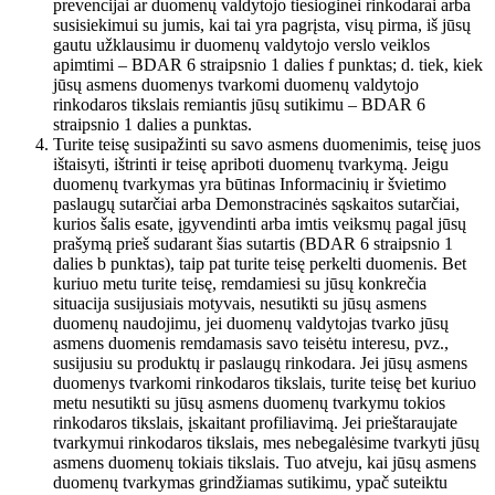
prevencijai ar duomenų valdytojo tiesioginei rinkodarai arba
susisiekimui su jumis, kai tai yra pagrįsta, visų pirma, iš jūsų
gautu užklausimu ir duomenų valdytojo verslo veiklos
apimtimi – BDAR 6 straipsnio 1 dalies f punktas; d. tiek, kiek
jūsų asmens duomenys tvarkomi duomenų valdytojo
rinkodaros tikslais remiantis jūsų sutikimu – BDAR 6
straipsnio 1 dalies a punktas.
Turite teisę susipažinti su savo asmens duomenimis, teisę juos
ištaisyti, ištrinti ir teisę apriboti duomenų tvarkymą. Jeigu
duomenų tvarkymas yra būtinas Informacinių ir švietimo
paslaugų sutarčiai arba Demonstracinės sąskaitos sutarčiai,
kurios šalis esate, įgyvendinti arba imtis veiksmų pagal jūsų
prašymą prieš sudarant šias sutartis (BDAR 6 straipsnio 1
dalies b punktas), taip pat turite teisę perkelti duomenis. Bet
kuriuo metu turite teisę, remdamiesi su jūsų konkrečia
situacija susijusiais motyvais, nesutikti su jūsų asmens
duomenų naudojimu, jei duomenų valdytojas tvarko jūsų
asmens duomenis remdamasis savo teisėtu interesu, pvz.,
susijusiu su produktų ir paslaugų rinkodara. Jei jūsų asmens
duomenys tvarkomi rinkodaros tikslais, turite teisę bet kuriuo
metu nesutikti su jūsų asmens duomenų tvarkymu tokios
rinkodaros tikslais, įskaitant profiliavimą. Jei prieštaraujate
tvarkymui rinkodaros tikslais, mes nebegalėsime tvarkyti jūsų
asmens duomenų tokiais tikslais. Tuo atveju, kai jūsų asmens
duomenų tvarkymas grindžiamas sutikimu, ypač suteiktu