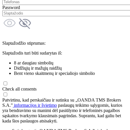
Password
Slaptažodžio stiprumas:
Slaptažodis turi būti sudarytas iš:
8 ar daugiau simbolių
Didžiųjų ir mažųjų raidžių
Bent vieno skaitmenų ir specialiojo simbolio
Check all consents
Patvirtinu, kad perskaičiau ir sutinku su „OANDA TMS Brokers
S.A.”
informacijos ir švietimo
paslaugų teikimo sąlygomis, kurios
yra bendravimo su manimi dėl pasiūlymo ir telefoninės pagalbos
sąskaitos tvarkymo klausimais pagrindas. Suprantu, kad galiu bet
kada šios paslaugos atsisakyti.