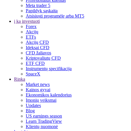
Profesionalus klientas
Meta trader 5
Papildyk sąskaitą
Atsisiųsti programėlę arba MT5
į ką investuoti
Forex
Akcijų
ETFs
Akcijų CFD
Ideksai CFD
CFD žaliavos
Kriptovaliutų CFD
ETF CFD
Instrumentų specifikacija
SpaceX
Rinka
Market news
Kainos gyvai
Ekonomikos kalendorius
Įmonių veiksmai
Updates
Blog
US earnings season
Learn TradingView
Klientų nuomonė