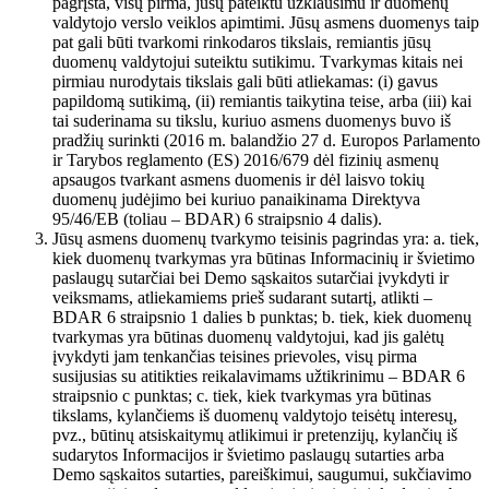
pagrįsta, visų pirma, jūsų pateiktu užklausimu ir duomenų
valdytojo verslo veiklos apimtimi. Jūsų asmens duomenys taip
pat gali būti tvarkomi rinkodaros tikslais, remiantis jūsų
duomenų valdytojui suteiktu sutikimu. Tvarkymas kitais nei
pirmiau nurodytais tikslais gali būti atliekamas: (i) gavus
papildomą sutikimą, (ii) remiantis taikytina teise, arba (iii) kai
tai suderinama su tikslu, kuriuo asmens duomenys buvo iš
pradžių surinkti (2016 m. balandžio 27 d. Europos Parlamento
ir Tarybos reglamento (ES) 2016/679 dėl fizinių asmenų
apsaugos tvarkant asmens duomenis ir dėl laisvo tokių
duomenų judėjimo bei kuriuo panaikinama Direktyva
95/46/EB (toliau – BDAR) 6 straipsnio 4 dalis).
Jūsų asmens duomenų tvarkymo teisinis pagrindas yra: a. tiek,
kiek duomenų tvarkymas yra būtinas Informacinių ir švietimo
paslaugų sutarčiai bei Demo sąskaitos sutarčiai įvykdyti ir
veiksmams, atliekamiems prieš sudarant sutartį, atlikti –
BDAR 6 straipsnio 1 dalies b punktas; b. tiek, kiek duomenų
tvarkymas yra būtinas duomenų valdytojui, kad jis galėtų
įvykdyti jam tenkančias teisines prievoles, visų pirma
susijusias su atitikties reikalavimams užtikrinimu – BDAR 6
straipsnio c punktas; c. tiek, kiek tvarkymas yra būtinas
tikslams, kylančiems iš duomenų valdytojo teisėtų interesų,
pvz., būtinų atsiskaitymų atlikimui ir pretenzijų, kylančių iš
sudarytos Informacijos ir švietimo paslaugų sutarties arba
Demo sąskaitos sutarties, pareiškimui, saugumui, sukčiavimo