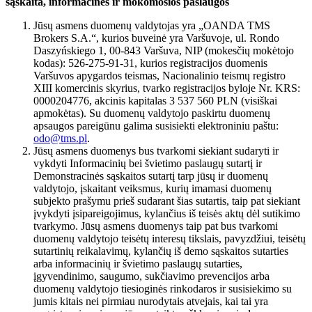
sąskaita, informacinės ir mokomosios paslaugos
Jūsų asmens duomenų valdytojas yra „OANDA TMS
Brokers S.A.“, kurios buveinė yra Varšuvoje, ul. Rondo
Daszyńskiego 1, 00-843 Varšuva, NIP (mokesčių mokėtojo
kodas): 526-275-91-31, kurios registracijos duomenis
Varšuvos apygardos teismas, Nacionalinio teismų registro
XIII komercinis skyrius, tvarko registracijos byloje Nr. KRS:
0000204776, akcinis kapitalas 3 537 560 PLN (visiškai
apmokėtas). Su duomenų valdytojo paskirtu duomenų
apsaugos pareigūnu galima susisiekti elektroniniu paštu:
odo@tms.pl
.
Jūsų asmens duomenys bus tvarkomi siekiant sudaryti ir
vykdyti Informacinių bei švietimo paslaugų sutartį ir
Demonstracinės sąskaitos sutartį tarp jūsų ir duomenų
valdytojo, įskaitant veiksmus, kurių imamasi duomenų
subjekto prašymu prieš sudarant šias sutartis, taip pat siekiant
įvykdyti įsipareigojimus, kylančius iš teisės aktų dėl sutikimo
tvarkymo. Jūsų asmens duomenys taip pat bus tvarkomi
duomenų valdytojo teisėtų interesų tikslais, pavyzdžiui, teisėtų
sutartinių reikalavimų, kylančių iš demo sąskaitos sutarties
arba informacinių ir švietimo paslaugų sutarties,
įgyvendinimo, saugumo, sukčiavimo prevencijos arba
duomenų valdytojo tiesioginės rinkodaros ir susisiekimo su
jumis kitais nei pirmiau nurodytais atvejais, kai tai yra