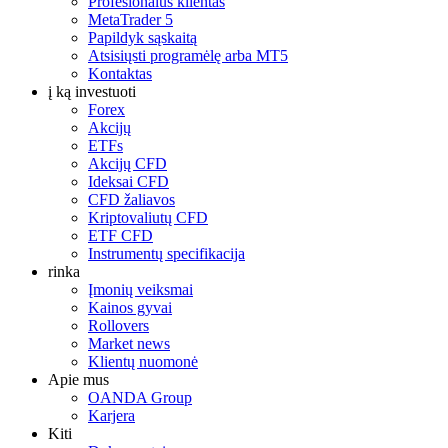
Profesionalus klientas
MetaTrader 5
Papildyk sąskaitą
Atsisiųsti programėlę arba MT5
Kontaktas
į ką investuoti
Forex
Akcijų
ETFs
Akcijų CFD
Ideksai CFD
CFD žaliavos
Kriptovaliutų CFD
ETF CFD
Instrumentų specifikacija
rinka
Įmonių veiksmai
Kainos gyvai
Rollovers
Market news
Klientų nuomonė
Apie mus
OANDA Group
Karjera
Kiti