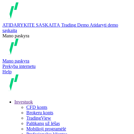
ATIDARYKITE SĄSKAITĄ
Trading
Demo
Atidaryti demo
sąskaitą
Mano paskyra
Mano paskyra
Prekyba internetu
Help
Investuok
CFD konts
Brokeru konts
TradingView
Palūkanų už lėšas
Mobilioji programėlė