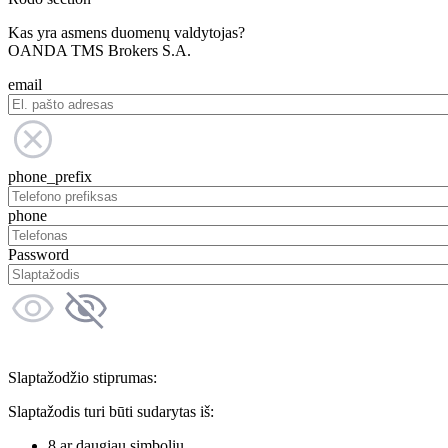
Kas yra asmens duomenų valdytojas?
OANDA TMS Brokers S.A.
email
phone_prefix
phone
Password
Slaptažodžio stiprumas:
Slaptažodis turi būti sudarytas iš:
8 ar daugiau simbolių