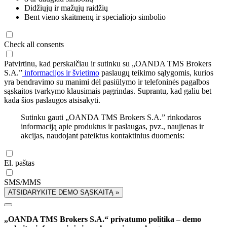
Didžiųjų ir mažųjų raidžių
Bent vieno skaitmenų ir specialiojo simbolio
Check all consents
Patvirtinu, kad perskaičiau ir sutinku su „OANDA TMS Brokers
S.A.”
informacijos ir švietimo
paslaugų teikimo sąlygomis, kurios
yra bendravimo su manimi dėl pasiūlymo ir telefoninės pagalbos
sąskaitos tvarkymo klausimais pagrindas. Suprantu, kad galiu bet
kada šios paslaugos atsisakyti.
Sutinku gauti „OANDA TMS Brokers S.A.” rinkodaros
informaciją apie produktus ir paslaugas, pvz., naujienas ir
akcijas, naudojant pateiktus kontaktinius duomenis:
El. paštas
SMS/MMS
ATSIDARYKITE DEMO SĄSKAITĄ »
„OANDA TMS Brokers S.A.“ privatumo politika – demo