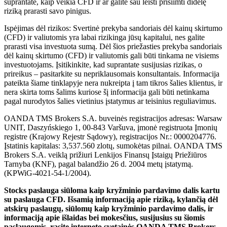
suprantate, kaip veikia CFD ir ar galite sau leisti prisiimti didelę
riziką prarasti savo pinigus.
Ispėjimas dėl rizikos: Svertinė prekyba sandoriais dėl kainų skirtumo
(CFD) ir valiutomis yra labai rizikinga jūsų kapitalui, nes galite
prarasti visa investuota sumą. Dėl šios priežasties prekyba sandoriais
dėl kainų skirtumo (CFD) ir valiutomis gali būti tinkama ne visiems
investuotojams. Įsitikinkite, kad suprantate susijusias rizikas, o
prireikus – pasitarkite su nepriklausomais konsultantais. Informacija
pateikta šiame tinklapyje nera nukreipta į tam tikros šalies klientus, ir
nera skirta toms šalims kuriose šį informacija gali būti netinkama
pagal nurodytos šalies vietinius įstatymus ar teisinius reguliavimus.
OANDA TMS Brokers S.A. buveinės registracijos adresas: Warsaw
UNIT, Daszyńskiego 1, 00-843 Varšuva, įmonė registruota Įmonių
registre (Krajowy Rejestr Sądowy), registracijos Nr.: 0000204776.
Įstatinis kapitalas: 3,537.560 zlotų, sumokėtas pilnai. OANDA TMS
Brokers S.A. veiklą prižiuri Lenkijos Finansų Įstaigų Priežiūros
Tarnyba (KNF), pagal balandžio 26 d. 2004 metų įstatymą.
(KPWiG-4021-54-1/2004).
Stocks paslauga siūloma kaip kryžminio pardavimo dalis kartu
su paslauga CFD. Išsamią informaciją apie riziką, kylančią dėl
atskirų paslaugų, siūlomų kaip kryžminio pardavimo dalis, ir
informaciją apie išlaidas bei mokesčius, susijusius su šiomis
paslaugomis, rasite interneto svetainės OANDA TMS Brokers