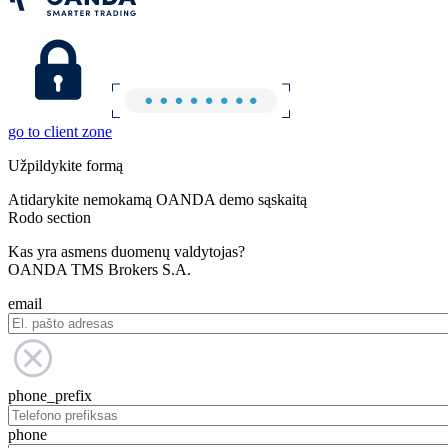
go to client zone
Užpildykite formą
Atidarykite nemokamą OANDA demo sąskaitą
Rodo section
Kas yra asmens duomenų valdytojas?
OANDA TMS Brokers S.A.
email
phone_prefix
phone