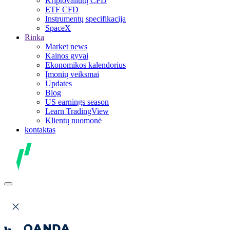
Kriptovaliutų CFD
ETF CFD
Instrumentų specifikacija
SpaceX
Rinka
Market news
Kainos gyvai
Ekonomikos kalendorius
Įmonių veiksmai
Updates
Blog
US earnings season
Learn TradingView
Klientų nuomonė
kontaktas