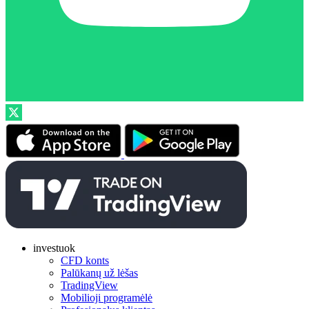
investuok
CFD konts
Palūkanų už lėšas
TradingView
Mobilioji programėlė