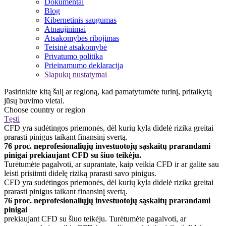
Dokumentai
Blog
Kibernetinis saugumas
Atnaujinimai
Atsakomybės ribojimas
Teisinė atsakomybė
Privatumo politika
Prieinamumo deklaracija
Slapukų nustatymai
Pasirinkite kitą šalį ar regioną, kad pamatytumėte turinį, pritaikytą
jūsų buvimo vietai.
Choose country or region
Tęsti
CFD yra sudėtingos priemonės, dėl kurių kyla didelė rizika greitai
prarasti pinigus taikant finansinį svertą.
76 proc. neprofesionaliųjų investuotojų sąskaitų prarandami
pinigai prekiaujant CFD su šiuo teikėju.
Turėtumėte pagalvoti, ar suprantate, kaip veikia CFD ir ar galite sau
leisti prisiimti didelę riziką prarasti savo pinigus.
CFD yra sudėtingos priemonės, dėl kurių kyla didelė rizika greitai
prarasti pinigus taikant finansinį svertą.
76 proc. neprofesionaliųjų investuotojų sąskaitų prarandami
pinigai
prekiaujant CFD su šiuo teikėju. Turėtumėte pagalvoti, ar