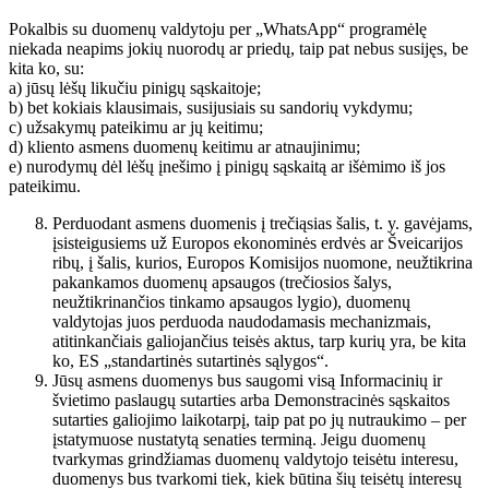
Pokalbis su duomenų valdytoju per „WhatsApp“ programėlę
niekada neapims jokių nuorodų ar priedų, taip pat nebus susijęs, be
kita ko, su:
a) jūsų lėšų likučiu pinigų sąskaitoje;
b) bet kokiais klausimais, susijusiais su sandorių vykdymu;
c) užsakymų pateikimu ar jų keitimu;
d) kliento asmens duomenų keitimu ar atnaujinimu;
e) nurodymų dėl lėšų įnešimo į pinigų sąskaitą ar išėmimo iš jos
pateikimu.
Perduodant asmens duomenis į trečiąsias šalis, t. y. gavėjams,
įsisteigusiems už Europos ekonominės erdvės ar Šveicarijos
ribų, į šalis, kurios, Europos Komisijos nuomone, neužtikrina
pakankamos duomenų apsaugos (trečiosios šalys,
neužtikrinančios tinkamo apsaugos lygio), duomenų
valdytojas juos perduoda naudodamasis mechanizmais,
atitinkančiais galiojančius teisės aktus, tarp kurių yra, be kita
ko, ES „standartinės sutartinės sąlygos“.
Jūsų asmens duomenys bus saugomi visą Informacinių ir
švietimo paslaugų sutarties arba Demonstracinės sąskaitos
sutarties galiojimo laikotarpį, taip pat po jų nutraukimo – per
įstatymuose nustatytą senaties terminą. Jeigu duomenų
tvarkymas grindžiamas duomenų valdytojo teisėtu interesu,
duomenys bus tvarkomi tiek, kiek būtina šių teisėtų interesų