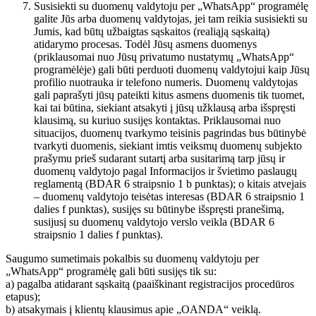
Susisiekti su duomenų valdytoju per „WhatsApp“ programėlę
galite Jūs arba duomenų valdytojas, jei tam reikia susisiekti su
Jumis, kad būtų užbaigtas sąskaitos (realiąją sąskaitą)
atidarymo procesas. Todėl Jūsų asmens duomenys
(priklausomai nuo Jūsų privatumo nustatymų „WhatsApp“
programėlėje) gali būti perduoti duomenų valdytojui kaip Jūsų
profilio nuotrauka ir telefono numeris. Duomenų valdytojas
gali paprašyti jūsų pateikti kitus asmens duomenis tik tuomet,
kai tai būtina, siekiant atsakyti į jūsų užklausą arba išspręsti
klausimą, su kuriuo susijęs kontaktas. Priklausomai nuo
situacijos, duomenų tvarkymo teisinis pagrindas bus būtinybė
tvarkyti duomenis, siekiant imtis veiksmų duomenų subjekto
prašymu prieš sudarant sutartį arba susitarimą tarp jūsų ir
duomenų valdytojo pagal Informacijos ir švietimo paslaugų
reglamentą (BDAR 6 straipsnio 1 b punktas); o kitais atvejais
– duomenų valdytojo teisėtas interesas (BDAR 6 straipsnio 1
dalies f punktas), susijęs su būtinybe išspręsti pranešimą,
susijusį su duomenų valdytojo verslo veikla (BDAR 6
straipsnio 1 dalies f punktas).
Saugumo sumetimais pokalbis su duomenų valdytoju per
„WhatsApp“ programėlę gali būti susijęs tik su:
a) pagalba atidarant sąskaitą (paaiškinant registracijos procedūros
etapus);
b) atsakymais į klientų klausimus apie „OANDA“ veiklą.