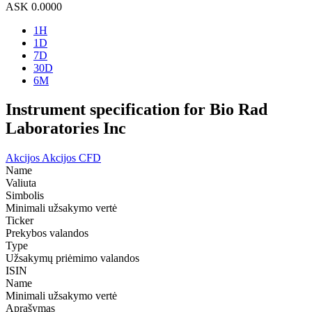
ASK
0.0000
1H
1D
7D
30D
6M
Instrument specification for Bio Rad
Laboratories Inc
Akcijos
Akcijos CFD
Name
Valiuta
Simbolis
Minimali užsakymo vertė
Ticker
Prekybos valandos
Type
Užsakymų priėmimo valandos
ISIN
Name
Minimali užsakymo vertė
Aprašymas