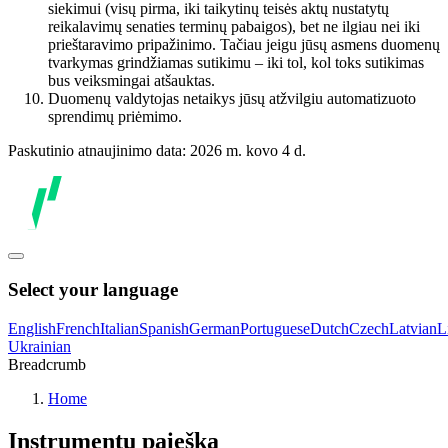
siekimui (visų pirma, iki taikytinų teisės aktų nustatytų
reikalavimų senaties terminų pabaigos), bet ne ilgiau nei iki
prieštaravimo pripažinimo. Tačiau jeigu jūsų asmens duomenų
tvarkymas grindžiamas sutikimu – iki tol, kol toks sutikimas
bus veiksmingai atšauktas.
Duomenų valdytojas netaikys jūsų atžvilgiu automatizuoto
sprendimų priėmimo.
Paskutinio atnaujinimo data: 2026 m. kovo 4 d.
Select your language
English
French
Italian
Spanish
German
Portuguese
Dutch
Czech
Latvian
L
Ukrainian
Breadcrumb
Home
Instrumentų paieška