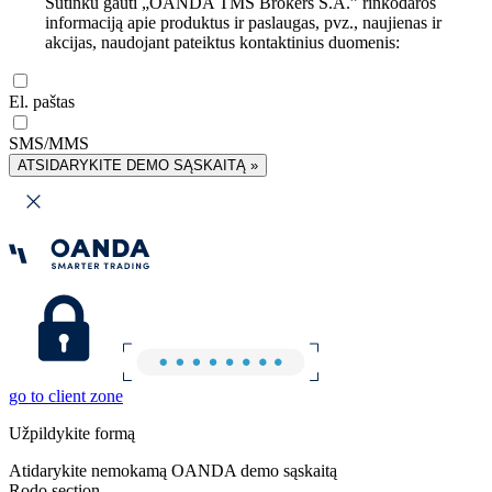
Sutinku gauti „OANDA TMS Brokers S.A.” rinkodaros
informaciją apie produktus ir paslaugas, pvz., naujienas ir
akcijas, naudojant pateiktus kontaktinius duomenis:
El. paštas
SMS/MMS
ATSIDARYKITE DEMO SĄSKAITĄ »
go to client zone
Užpildykite formą
Atidarykite nemokamą OANDA demo sąskaitą
Rodo section