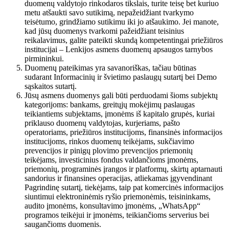
duomenų valdytojo rinkodaros tikslais, turite teisę bet kuriuo
metu atšaukti savo sutikimą, nepažeidžiant tvarkymo
teisėtumo, grindžiamo sutikimu iki jo atšaukimo. Jei manote,
kad jūsų duomenys tvarkomi pažeidžiant teisinius
reikalavimus, galite pateikti skundą kompetentingai priežiūros
institucijai – Lenkijos asmens duomenų apsaugos tarnybos
pirmininkui.
Duomenų pateikimas yra savanoriškas, tačiau būtinas
sudarant Informacinių ir švietimo paslaugų sutartį bei Demo
sąskaitos sutartį.
Jūsų asmens duomenys gali būti perduodami šioms subjektų
kategorijoms: bankams, greitųjų mokėjimų paslaugas
teikiantiems subjektams, įmonėms iš kapitalo grupės, kuriai
priklauso duomenų valdytojas, kurjeriams, pašto
operatoriams, priežiūros institucijoms, finansinės informacijos
institucijoms, rinkos duomenų teikėjams, sukčiavimo
prevencijos ir pinigų plovimo prevencijos priemonių
teikėjams, investicinius fondus valdančioms įmonėms,
priemonių, programinės įrangos ir platformų, skirtų aptarnauti
sandorius ir finansines operacijas, atliekamas įgyvendinant
Pagrindinę sutartį, tiekėjams, taip pat komercinės informacijos
siuntimui elektroninėmis ryšio priemonėmis, teisininkams,
audito įmonėms, konsultavimo įmonėms, „WhatsApp“
programos teikėjui ir įmonėms, teikiančioms serverius bei
saugančioms duomenis.