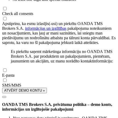
Check all consents
Apstiprinu, ka esmu izlasījis(-usi) un piekrītu OANDA TMS
Brokers S.A.
informācijas un izglītības
pakalpojuma noteikumiem
un nosacījumiem, kas ļauj ar mani sazināties, lai sniegtu man
piedāvājumu un nodrošinātu atbalstu pa tālruni konta pārvaldībai. Es
saprotu, ka varu no šī pakalpojuma jebkurā laikā atteikties.
Es piekrītu saņemt mārketinga informāciju no OANDA TMS
Brokers S.A. par produktiem un pakalpojumiem, piemēram,
jaunumiem un akcijām, uz manu norādīto kontaktinformāciju:
E-pasta
SMS/MMS
ATVĒRT DEMO KONTU »
OANDA TMS Brokers S.A. privātuma politika – demo konts,
informācijas un izglītojošie pakalpojumi