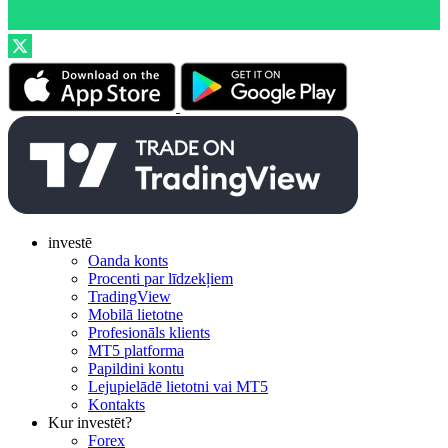
investē
Oanda konts
Procenti par līdzekļiem
TradingView
Mobilā lietotne
Profesionāls klients
MT5 platforma
Papildini kontu
Lejupielādē lietotni vai MT5
Kontakts
Kur investēt?
Forex