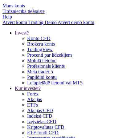
Mans konts
Tirdzniecība tiešsaistē
Help
Atvērt kontu
Trading
Demo
Atvērt demo kontu
Investē
Konto CFD
Brokeru konts
TradingView
Procenti par līdzekļiem
Mobilā lietotne
Profesionāls klients
Meta trader 5
Papildini kontu
Lejupielādē lietotni vai MT5
Kur investēt?
Forex
Akcijas
ETFs
Akcijas CFD
Indeksi CFD
Izejvielas CFD
Kriptovalūtas CFD
ETF fondi CFD