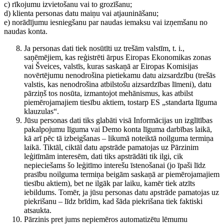
c) rīkojumu izvietošanu vai to grozīšanu;
d) klienta personas datu maiņu vai atjaunināšanu;
e) norādījumu iesniegšanu par naudas iemaksu vai izņemšanu no
naudas konta.
Ja personas dati tiek nosūtīti uz trešām valstīm, t. i.,
saņēmējiem, kas reģistrēti ārpus Eiropas Ekonomikas zonas
vai Šveices, valstīs, kuras saskaņā ar Eiropas Komisijas
novērtējumu nenodrošina pietiekamu datu aizsardzību (trešās
valstis, kas nenodrošina atbilstošu aizsardzības līmeni), datu
pārziņš tos nosūta, izmantojot mehānismus, kas atbilst
piemērojamajiem tiesību aktiem, tostarp ES „standarta līguma
klauzulas“.
Jūsu personas dati tiks glabāti visā Informācijas un izglītības
pakalpojumu līguma vai Demo konta līguma darbības laikā,
kā arī pēc tā izbeigšanas – likumā noteiktā noilguma termiņa
laikā. Tiktāl, ciktāl datu apstrāde pamatojas uz Pārzinim
leģitīmām interesēm, dati tiks apstrādāti tik ilgi, cik
nepieciešams šo leģitīmo interešu īstenošanai (jo īpaši līdz
prasību noilguma termiņa beigām saskaņā ar piemērojamajiem
tiesību aktiem), bet ne ilgāk par laiku, kamēr tiek atzīts
iebildums. Tomēr, ja jūsu personas datu apstrāde pamatojas uz
piekrišanu – līdz brīdim, kad šāda piekrišana tiek faktiski
atsaukta.
Pārzinis pret jums nepiemēros automatizētu lēmumu