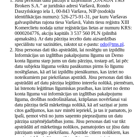
Jūsu personas datu pārziņš ir uzņēmums „OANDA TMS
Brokers S.A.” ar juridisko adresi Varšavā, Rondo
Daszyńskiego iela 1, 00-843 Varšava, NIP (nodokļu
identifikācijas numurs): 526-275-91-31, par kuru Varšavas
galvaspilsētas rajona tiesa Varšavā, Valsts tiesu reģistra XIII
Komerclietu nodaļa uztur reģistrācijas lietas ar numuru KRS:
0000204776, akciju kapitāls 3 537 560 PLN (pilnībā
apmaksāts). Ar datu pārziņa iecelto datu aizsardzības
speciālistu var sazināties, rakstot uz e-pastu:
odo@tms.pl
.
Jūsu personas dati tiks apstrādāti, lai noslēgtu un izpildītu
Informācijas un izglītības pakalpojumu līgumu un Demo
konta līgumu starp jums un datu pārziņu, tostarp arī, lai pēc
datu subjekta lūguma veiktu pasākumus pirms šo līgumu
noslēgšanas, kā arī lai izpildītu pienākumus, kas izriet no
noteikumiem par piekrišanas apstrādi. Jūsu personas dati tiks
apstrādāti arī datu pārziņa leģitīmo interešu nolūkā, piemēram,
lai īstenotu leģitīmas līgumiskas prasības, kas izriet no demo
konta līguma vai informācijas un izglītības pakalpojumu
līguma, drošības nodrošināšanai, krāpšanas novēršanai vai
datu pārziņa tiešā mārketinga nolūkā, kā arī saziņai ar jums
citos gadījumos, kas nav minēti iepriekš, ja tas ir pamatots, jo
īpaši, ņemot vērā no jums saņemto pieprasījumu un datu
pārziņa uzņēmējdarbības jomu. Jūsu personas dati var tikt
apstrādāti arī mārketinga nolūkos, pamatojoties uz jūsu datu
pārziņam sniegto piekrišanu. Apstrāde citiem nolūkiem, kas