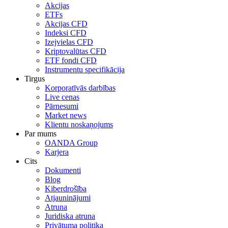
Akcijas
ETFs
Akcijas CFD
Indeksi CFD
Izejvielas CFD
Kriptovalūtas CFD
ETF fondi CFD
Instrumentu specifikācija
Tirgus
Korporatīvās darbības
Live cenas
Pārnesumi
Market news
Klientu noskaņojums
Par mums
OANDA Group
Karjera
Cits
Dokumenti
Blog
Kiberdrošība
Atjauninājumi
Atruna
Juridiska atruna
Privātuma politika