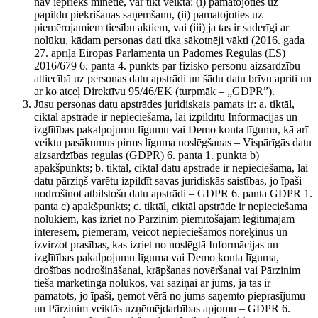
nav iepriekš minētie, var tikt veikta: (i) pamatojoties uz
papildu piekrišanas saņemšanu, (ii) pamatojoties uz
piemērojamiem tiesību aktiem, vai (iii) ja tas ir saderīgi ar
nolūku, kādam personas dati tika sākotnēji vākti (2016. gada
27. aprīļa Eiropas Parlamenta un Padomes Regulas (ES)
2016/679 6. panta 4. punkts par fizisko personu aizsardzību
attiecībā uz personas datu apstrādi un šādu datu brīvu apriti un
ar ko atceļ Direktīvu 95/46/EK (turpmāk – „GDPR”).
Jūsu personas datu apstrādes juridiskais pamats ir: a. tiktāl,
ciktāl apstrāde ir nepieciešama, lai izpildītu Informācijas un
izglītības pakalpojumu līgumu vai Demo konta līgumu, kā arī
veiktu pasākumus pirms līguma noslēgšanas – Vispārīgās datu
aizsardzības regulas (GDPR) 6. panta 1. punkta b)
apakšpunkts; b. tiktāl, ciktāl datu apstrāde ir nepieciešama, lai
datu pārziņš varētu izpildīt savas juridiskās saistības, jo īpaši
nodrošinot atbilstošu datu apstrādi – GDPR 6. panta GDPR 1.
panta c) apakšpunkts; c. tiktāl, ciktāl apstrāde ir nepieciešama
nolūkiem, kas izriet no Pārzinim piemītošajām leģitīmajām
interesēm, piemēram, veicot nepieciešamos norēķinus un
izvirzot prasības, kas izriet no noslēgtā Informācijas un
izglītības pakalpojumu līguma vai Demo konta līguma,
drošības nodrošināšanai, krāpšanas novēršanai vai Pārzinim
tiešā mārketinga nolūkos, vai saziņai ar jums, ja tas ir
pamatots, jo īpaši, ņemot vērā no jums saņemto pieprasījumu
un Pārzinim veiktās uzņēmējdarbības apjomu – GDPR 6.