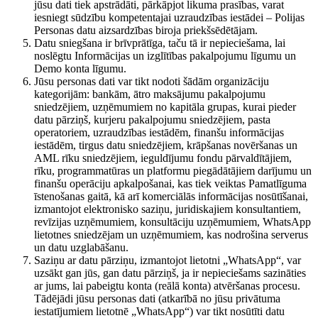
jūsu dati tiek apstrādāti, pārkāpjot likuma prasības, varat
iesniegt sūdzību kompetentajai uzraudzības iestādei – Polijas
Personas datu aizsardzības biroja priekšsēdētājam.
Datu sniegšana ir brīvprātīga, taču tā ir nepieciešama, lai
noslēgtu Informācijas un izglītības pakalpojumu līgumu un
Demo konta līgumu.
Jūsu personas dati var tikt nodoti šādām organizāciju
kategorijām: bankām, ātro maksājumu pakalpojumu
sniedzējiem, uzņēmumiem no kapitāla grupas, kurai pieder
datu pārziņš, kurjeru pakalpojumu sniedzējiem, pasta
operatoriem, uzraudzības iestādēm, finanšu informācijas
iestādēm, tirgus datu sniedzējiem, krāpšanas novēršanas un
AML rīku sniedzējiem, ieguldījumu fondu pārvaldītājiem,
rīku, programmatūras un platformu piegādātājiem darījumu un
finanšu operāciju apkalpošanai, kas tiek veiktas Pamatlīguma
īstenošanas gaitā, kā arī komerciālās informācijas nosūtīšanai,
izmantojot elektronisko saziņu, juridiskajiem konsultantiem,
revīzijas uzņēmumiem, konsultāciju uzņēmumiem, WhatsApp
lietotnes sniedzējam un uzņēmumiem, kas nodrošina serverus
un datu uzglabāšanu.
Saziņu ar datu pārziņu, izmantojot lietotni „WhatsApp“, var
uzsākt gan jūs, gan datu pārziņš, ja ir nepieciešams sazināties
ar jums, lai pabeigtu konta (reālā konta) atvēršanas procesu.
Tādējādi jūsu personas dati (atkarībā no jūsu privātuma
iestatījumiem lietotnē „WhatsApp“) var tikt nosūtīti datu