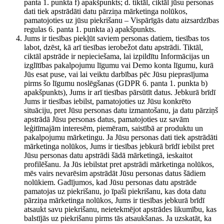
panta 1. punkta f) apakšpunkts; d. tiktāl, ciktāl jūsu personas
dati tiek apstrādāti datu pārziņa mārketinga nolūkos,
pamatojoties uz jūsu piekrišanu – Vispārīgās datu aizsardzības
regulas 6. panta 1. punkta a) apakšpunkts.
Jums ir tiesības piekļūt saviem personas datiem, tiesības tos
labot, dzēst, kā arī tiesības ierobežot datu apstrādi. Tiktāl,
ciktāl apstrāde ir nepieciešama, lai izpildītu Informācijas un
izglītības pakalpojumu līgumu vai Demo konta līgumu, kurā
Jūs esat puse, vai lai veiktu darbības pēc Jūsu pieprasījuma
pirms šo līgumu noslēgšanas (GDPR 6. panta 1. punkta b)
apakšpunkts), Jums ir arī tiesības pārsūtīt datus. Jebkurā brīdī
Jums ir tiesības iebilst, pamatojoties uz Jūsu konkrēto
situāciju, pret Jūsu personas datu izmantošanu, ja datu pārziņš
apstrādā Jūsu personas datus, pamatojoties uz savām
leģitīmajām interesēm, piemēram, saistībā ar produktu un
pakalpojumu mārketingu. Ja Jūsu personas dati tiek apstrādāti
mārketinga nolūkos, Jums ir tiesības jebkurā brīdī iebilst pret
Jūsu personas datu apstrādi šādā mārketingā, ieskaitot
profilēšanu. Ja Jūs iebilstat pret apstrādi mārketinga nolūkos,
mēs vairs nevarēsim apstrādāt Jūsu personas datus šādiem
nolūkiem. Gadījumos, kad Jūsu personas datu apstrāde
pamatojas uz piekrišanu, jo īpaši piekrišanu, kas dota datu
pārziņa mārketinga nolūkos, Jums ir tiesības jebkurā brīdī
atsaukt savu piekrišanu, neietekmējot apstrādes likumību, kas
balstījās uz piekrišanu pirms tās atsaukšanas. Ja uzskatāt, ka