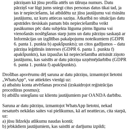
pārziņam kā jūsu profila attēls un tālruņa numurs. Datu
pārziņš var lūgt jums sniegt citus personas datus tikai tad, ja
tas ir nepieciešams, lai atbildētu uz jūsu jautājumu vai risinātu
jautājumu, uz kuru attiecas saziņa. Atkarībā no situācijas datu
apstrādes tiesiskais pamats būs nepieciešamība veikt
pasākumus pēc datu subjekta lūguma pirms līguma vai
vienošanās noslēgšanas starp jums un datu pārziņu saskaņā ar
Informācijas un izglītības pakalpojumu noteikumiem (GDPR
6. panta 1. punkta b) apakšpunkts); un citos gadījumos – datu
pārziņa leģitīmās intereses (GDPR 6. panta 1. punkta f)
apakšpunkts), kas izpaužas kā nepieciešamība atrisināt ziņoto
jautājumu, kas saistīts ar datu pārziņa uzņēmējdarbību (GDPR
6. panta 1. punkta f) apakšpunkts).
Drošības apsvērumu dēļ saruna ar datu pārziņu, izmantojot lietotni
„WhatsApp“, var attiekties vienīgi uz:
a) atbalstu konta atvēršanas procesā (izskaidrojot reģistrācijas
procedūras posmus);
b) atbilžu sniegšanu uz klientu jautājumiem par OANDA darbību.
Saruna ar datu pārziņu, izmantojot WhatsApp lietotni, nekad
nesaturēs nekādas saites vai pielikumus, kā arī neattiecas, cita starpā,
uz:
a) jūsu līdzekļu atlikumu naudas kontā;
b) jebkādiem jautājumiem, kas saistīti ar darījumu izpildi;