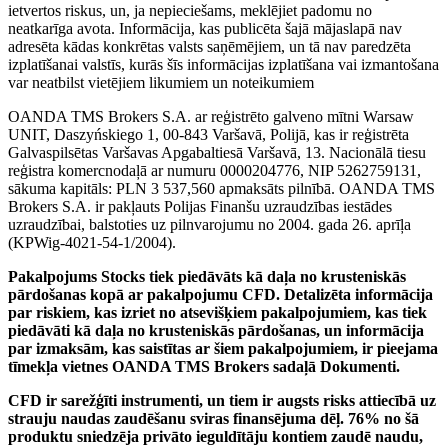
ietvertos riskus, un, ja nepieciešams, meklējiet padomu no
neatkarīga avota. Informācija, kas publicēta šajā mājaslapā nav
adresēta kādas konkrētas valsts saņēmējiem, un tā nav paredzēta
izplatīšanai valstīs, kurās šīs informācijas izplatīšana vai izmantošana
var neatbilst vietējiem likumiem un noteikumiem
OANDA TMS Brokers S.A. ar reģistrēto galveno mītni Warsaw
UNIT, Daszyńskiego 1, 00-843 Varšavā, Polijā, kas ir reģistrēta
Galvaspilsētas Varšavas Apgabaltiesā Varšavā, 13. Nacionālā tiesu
reģistra komercnodaļā ar numuru 0000204776, NIP 5262759131,
sākuma kapitāls: PLN 3 537,560 apmaksāts pilnībā. OANDA TMS
Brokers S.A. ir pakļauts Polijas Finanšu uzraudzības iestādes
uzraudzībai, balstoties uz pilnvarojumu no 2004. gada 26. aprīļa
(KPWig-4021-54-1/2004).
Pakalpojums Stocks tiek piedāvāts kā daļa no krusteniskās
pārdošanas kopā ar pakalpojumu CFD. Detalizēta informācija
par riskiem, kas izriet no atsevišķiem pakalpojumiem, kas tiek
piedāvāti kā daļa no krusteniskās pārdošanas, un informācija
par izmaksām, kas saistītas ar šiem pakalpojumiem, ir pieejama
tīmekļa vietnes OANDA TMS Brokers sadaļā Dokumenti.
CFD ir sarežģīti instrumenti, un tiem ir augsts risks attiecībā uz
strauju naudas zaudēšanu sviras finansējuma dēļ. 76% no šā
produktu sniedzēja privāto ieguldītāju kontiem zaudē naudu,