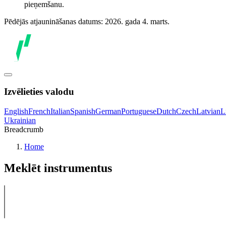
pieņemšanu.
Pēdējās atjaunināšanas datums: 2026. gada 4. marts.
Izvēlieties valodu
English
French
Italian
Spanish
German
Portuguese
Dutch
Czech
Latvian
L
Ukrainian
Breadcrumb
Home
Meklēt instrumentus