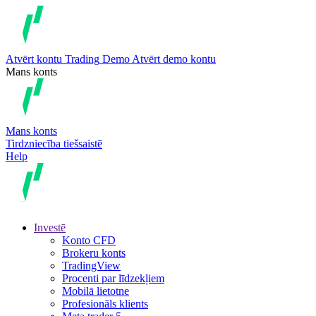
Atvērt kontu
Trading
Demo
Atvērt demo kontu
Mans konts
Mans konts
Tirdzniecība tiešsaistē
Help
Investē
Konto CFD
Brokeru konts
TradingView
Procenti par līdzekļiem
Mobilā lietotne
Profesionāls klients