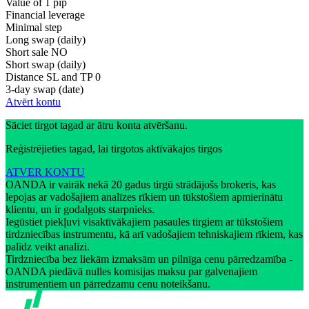
Value of 1 pip
Financial leverage
Minimal step
Long swap (daily)
Short sale
NO
Short swap (daily)
Distance SL and TP
0
3-day swap (date)
Atvērt kontu
Sāciet tirgot tagad ar ātru konta atvēršanu.
Reģistrējieties tagad, lai tirgotos aktīvākajos tirgos
ATVER KONTU
OANDA ir vairāk nekā 20 gadus tirgū strādājošs brokeris, kas
lepojas ar vadošajiem analīzes rīkiem un tūkstošiem apmierinātu
klientu, un ir godalgots starpnieks.
Iegūstiet piekļuvi visaktīvākajiem pasaules tirgiem ar tūkstošiem
tirdzniecības instrumentu, kā arī vadošajiem tehniskajiem rīkiem, kas
palīdz veikt analīzi.
Tirdzniecība bez liekām izmaksām un pilnīga cenu pārredzamība -
OANDA piedāvā nulles komisijas maksu par galvenajiem
instrumentiem un pārredzamu cenu noteikšanu.