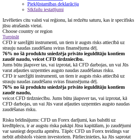
Piekļūstamības deklarācija
Sīkfailu iestatījumi
Izvēlieties citu valsti vai reģionu, lai redzētu saturu, kas ir specifisks
jūsu atrašanās vietai.
Choose country or region
Turpināt
CFD ir sarežģīti instrumenti, un tiem ir augsts risks attiecībā uz
strauju naudas zaudēšanu sviras finansējuma dēļ.
76% no šā produktu sniedzēja privāto ieguldītāju kontiem
zaudē naudu, veicot CFD tirdzniecību.
Jums būtu jāapsver tas, vai izprotat, kā CFD darbojas, un vai Jūs
varat atļauties uzņemties augsto naudas zaudēšanas risku.
CFD ir sarežģīti instrumenti, un tiem ir augsts risks attiecībā uz
strauju naudas zaudēšanu sviras finansējuma dēļ.
76% no šā produktu sniedzēja privāto ieguldītāju kontiem
zaudē naudu,
veicot CFD tirdzniecību. Jums būtu jāapsver tas, vai izprotat, kā
CFD darbojas, un vai Jūs varat atļauties uzņemties augsto naudas
zaudēšanas risku.
Risku brīdinājums: CFD un Forex darījumi, kas balstīti uz
kredītplecu, ir ar augstu riska pakāpi Jūsu kapitālam, jo zaudējumi
var sasniegt depozīta apmēru. Tāpēc CFD un Forex treidings var
nebūt atbilstošs visiem investoriem. Pārliecinieties, ka Jūs saprotat