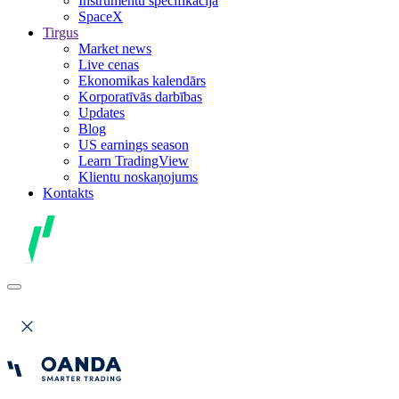
Instrumentu specifikācija
SpaceX
Tirgus
Market news
Live cenas
Ekonomikas kalendārs
Korporatīvās darbības
Updates
Blog
US earnings season
Learn TradingView
Klientu noskaņojums
Kontakts