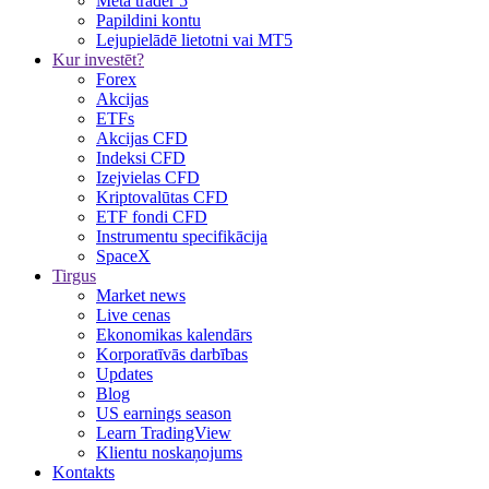
Meta trader 5
Papildini kontu
Lejupielādē lietotni vai MT5
Kur investēt?
Forex
Akcijas
ETFs
Akcijas CFD
Indeksi CFD
Izejvielas CFD
Kriptovalūtas CFD
ETF fondi CFD
Instrumentu specifikācija
SpaceX
Tirgus
Market news
Live cenas
Ekonomikas kalendārs
Korporatīvās darbības
Updates
Blog
US earnings season
Learn TradingView
Klientu noskaņojums
Kontakts