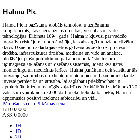
Halma Plc
Halma Plc ir pazīstams globāls tehnoloģiju uzņēmumu
konglomerāts, kas specializējas drošības, veselības un vides
tehnoloģijās. Dibināts 1894. gadā, Halma ir kļuvusi par vadošo
inovatīvu risinājumu nodrošinātāju, kas aizsargā un uzlabo cilvēku
dzīvi. Uzņēmums darbojas četros galvenajos sektoros: procesu
drošība, infrastruktūras drošība, medicīna un vide un analīze,
piedāvājot plašu produktu un pakalpojumu klāstu, tostarp
ugunsgrēka atklāšanas un dzēšanas sistēmas, ūdens kvalitātes
monitoringu un medicīnas ierīces. Halma panākumi tiek saistīti ar tās
inovāciju, sadarbības un klientu orientētu pieeju. Uzņēmums daudz
investē pētniecībā un attīstībā, lai saglabātu priekšrocības un
apmierinātu klientu mainīgās vajadzības. Ar klātbūtni vairāk nekā 20
valstīs un vairāk nekā 7,000 darbinieku lielu darbaspēku, Halma ir
apņēmusies pozitīvi ietekmēt sabiedrību un vidi.
Pārdošanas cena
Pirkšanas cena
BID
0.0000
ASK
0.0000
1H
1D
7D