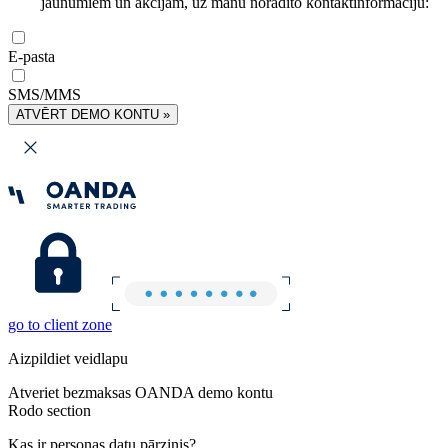
jaunumiem un akcijām, uz manu norādīto kontaktinformāciju:
E-pasta
SMS/MMS
ATVĒRT DEMO KONTU »
go to client zone
Aizpildiet veidlapu
Atveriet bezmaksas OANDA demo kontu
Rodo section
Kas ir personas datu pārzinis?