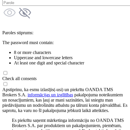
Paroles stiprums:
The password must contain:
8 or more characters
Uppercase and lowercase letters
At least one digit and special character
Check all consents
Apstiprinu, ka esmu izlasījis(-usi) un piekrītu OANDA TMS
Brokers S.A.
informācijas un izglītības
pakalpojuma noteikumiem
un nosacījumiem, kas ļauj ar mani sazināties, lai sniegtu man
piedāvājumu un nodrošinātu atbalstu pa tālruni konta pārvaldībai. Es
saprotu, ka varu no šī pakalpojuma jebkurā laikā atteikties.
Es piekrītu saņemt mārketinga informāciju no OANDA TMS
Brokers S.A. par produktiem un pakalpojumiem, piemēram,