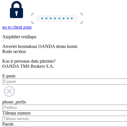
go to client zone
Aizpildiet veidlapu
Atveriet bezmaksas OANDA demo kontu
Rodo section
Kas ir personas datu pārzinis?
OANDA TMS Brokers S.A.
E-pasts
phone_prefix
Tālruņa numurs
Parole