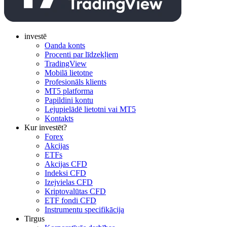
investē
Oanda konts
Procenti par līdzekļiem
TradingView
Mobilā lietotne
Profesionāls klients
MT5 platforma
Papildini kontu
Lejupielādē lietotni vai MT5
Kontakts
Kur investēt?
Forex
Akcijas
ETFs
Akcijas CFD
Indeksi CFD
Izejvielas CFD
Kriptovalūtas CFD
ETF fondi CFD
Instrumentu specifikācija
Tirgus