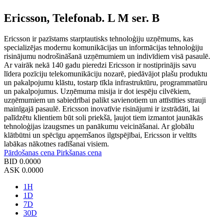
Ericsson, Telefonab. L M ser. B
Ericsson ir pazīstams starptautisks tehnoloģiju uzņēmums, kas
specializējas modernu komunikācijas un informācijas tehnoloģiju
risinājumu nodrošināšanā uzņēmumiem un indivīdiem visā pasaulē.
Ar vairāk nekā 140 gadu pieredzi Ericsson ir nostiprinājis savu
līdera pozīciju telekomunikāciju nozarē, piedāvājot plašu produktu
un pakalpojumu klāstu, tostarp tīkla infrastruktūru, programmatūru
un pakalpojumus. Uzņēmuma misija ir dot iespēju cilvēkiem,
uzņēmumiem un sabiedrībai palikt savienotiem un attīstīties strauji
mainīgajā pasaulē. Ericsson inovatīvie risinājumi ir izstrādāti, lai
palīdzētu klientiem būt soli priekšā, ļaujot tiem izmantot jaunākās
tehnoloģijas izaugsmes un panākumu veicināšanai. Ar globālu
klātbūtni un spēcīgu apņemšanos ilgtspējībai, Ericsson ir veltīts
labākas nākotnes radīšanai visiem.
Pārdošanas cena
Pirkšanas cena
BID
0.0000
ASK
0.0000
1H
1D
7D
30D