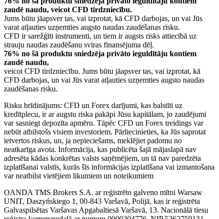
76% no šā produktu sniedzēja privāto ieguldītāju kontiem
zaudē naudu, veicot CFD tirdzniecību.
Jums būtu jāapsver tas, vai izprotat, kā CFD darbojas, un vai Jūs
varat atļauties uzņemties augsto naudas zaudēšanas risku.
CFD ir sarežģīti instrumenti, un tiem ir augsts risks attiecībā uz
strauju naudas zaudēšanu sviras finansējuma dēļ.
76% no šā produktu sniedzēja privāto ieguldītāju kontiem
zaudē naudu,
veicot CFD tirdzniecību. Jums būtu jāapsver tas, vai izprotat, kā
CFD darbojas, un vai Jūs varat atļauties uzņemties augsto naudas
zaudēšanas risku.
Risku brīdinājums: CFD un Forex darījumi, kas balstīti uz
kredītplecu, ir ar augstu riska pakāpi Jūsu kapitālam, jo zaudējumi
var sasniegt depozīta apmēru. Tāpēc CFD un Forex treidings var
nebūt atbilstošs visiem investoriem. Pārliecinieties, ka Jūs saprotat
ietvertos riskus, un, ja nepieciešams, meklējiet padomu no
neatkarīga avota. Informācija, kas publicēta šajā mājaslapā nav
adresēta kādas konkrētas valsts saņēmējiem, un tā nav paredzēta
izplatīšanai valstīs, kurās šīs informācijas izplatīšana vai izmantošana
var neatbilst vietējiem likumiem un noteikumiem
OANDA TMS Brokers S.A. ar reģistrēto galveno mītni Warsaw
UNIT, Daszyńskiego 1, 00-843 Varšavā, Polijā, kas ir reģistrēta
Galvaspilsētas Varšavas Apgabaltiesā Varšavā, 13. Nacionālā tiesu
reģistra komercnodaļā ar numuru 0000204776, NIP 5262759131,