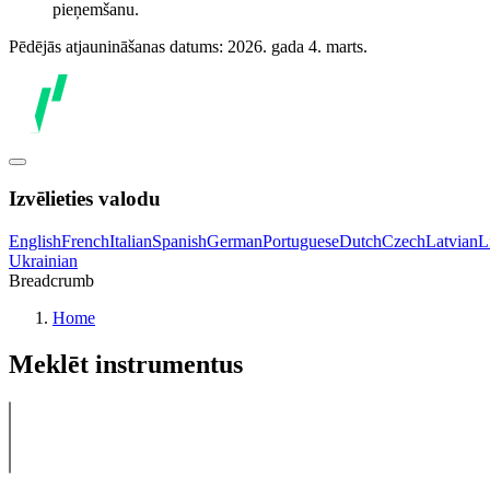
pieņemšanu.
Pēdējās atjaunināšanas datums: 2026. gada 4. marts.
Izvēlieties valodu
English
French
Italian
Spanish
German
Portuguese
Dutch
Czech
Latvian
L
Ukrainian
Breadcrumb
Home
Meklēt instrumentus