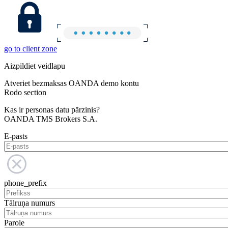
go to client zone
Aizpildiet veidlapu
Atveriet bezmaksas OANDA demo kontu
Rodo section
Kas ir personas datu pārzinis?
OANDA TMS Brokers S.A.
E-pasts
phone_prefix
Tālruņa numurs
Parole