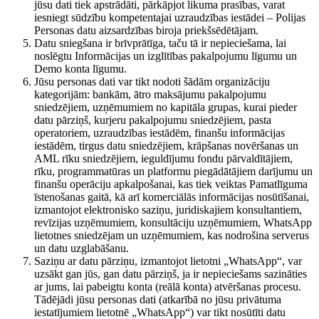
jūsu dati tiek apstrādāti, pārkāpjot likuma prasības, varat
iesniegt sūdzību kompetentajai uzraudzības iestādei – Polijas
Personas datu aizsardzības biroja priekšsēdētājam.
Datu sniegšana ir brīvprātīga, taču tā ir nepieciešama, lai
noslēgtu Informācijas un izglītības pakalpojumu līgumu un
Demo konta līgumu.
Jūsu personas dati var tikt nodoti šādām organizāciju
kategorijām: bankām, ātro maksājumu pakalpojumu
sniedzējiem, uzņēmumiem no kapitāla grupas, kurai pieder
datu pārziņš, kurjeru pakalpojumu sniedzējiem, pasta
operatoriem, uzraudzības iestādēm, finanšu informācijas
iestādēm, tirgus datu sniedzējiem, krāpšanas novēršanas un
AML rīku sniedzējiem, ieguldījumu fondu pārvaldītājiem,
rīku, programmatūras un platformu piegādātājiem darījumu un
finanšu operāciju apkalpošanai, kas tiek veiktas Pamatlīguma
īstenošanas gaitā, kā arī komerciālās informācijas nosūtīšanai,
izmantojot elektronisko saziņu, juridiskajiem konsultantiem,
revīzijas uzņēmumiem, konsultāciju uzņēmumiem, WhatsApp
lietotnes sniedzējam un uzņēmumiem, kas nodrošina serverus
un datu uzglabāšanu.
Saziņu ar datu pārziņu, izmantojot lietotni „WhatsApp“, var
uzsākt gan jūs, gan datu pārziņš, ja ir nepieciešams sazināties
ar jums, lai pabeigtu konta (reālā konta) atvēršanas procesu.
Tādējādi jūsu personas dati (atkarībā no jūsu privātuma
iestatījumiem lietotnē „WhatsApp“) var tikt nosūtīti datu