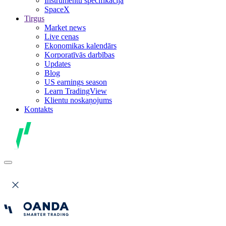
Instrumentu specifikācija
SpaceX
Tirgus
Market news
Live cenas
Ekonomikas kalendārs
Korporatīvās darbības
Updates
Blog
US earnings season
Learn TradingView
Klientu noskaņojums
Kontakts