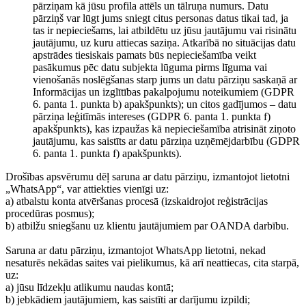
pārziņam kā jūsu profila attēls un tālruņa numurs. Datu
pārziņš var lūgt jums sniegt citus personas datus tikai tad, ja
tas ir nepieciešams, lai atbildētu uz jūsu jautājumu vai risinātu
jautājumu, uz kuru attiecas saziņa. Atkarībā no situācijas datu
apstrādes tiesiskais pamats būs nepieciešamība veikt
pasākumus pēc datu subjekta lūguma pirms līguma vai
vienošanās noslēgšanas starp jums un datu pārziņu saskaņā ar
Informācijas un izglītības pakalpojumu noteikumiem (GDPR
6. panta 1. punkta b) apakšpunkts); un citos gadījumos – datu
pārziņa leģitīmās intereses (GDPR 6. panta 1. punkta f)
apakšpunkts), kas izpaužas kā nepieciešamība atrisināt ziņoto
jautājumu, kas saistīts ar datu pārziņa uzņēmējdarbību (GDPR
6. panta 1. punkta f) apakšpunkts).
Drošības apsvērumu dēļ saruna ar datu pārziņu, izmantojot lietotni
„WhatsApp“, var attiekties vienīgi uz:
a) atbalstu konta atvēršanas procesā (izskaidrojot reģistrācijas
procedūras posmus);
b) atbilžu sniegšanu uz klientu jautājumiem par OANDA darbību.
Saruna ar datu pārziņu, izmantojot WhatsApp lietotni, nekad
nesaturēs nekādas saites vai pielikumus, kā arī neattiecas, cita starpā,
uz:
a) jūsu līdzekļu atlikumu naudas kontā;
b) jebkādiem jautājumiem, kas saistīti ar darījumu izpildi;