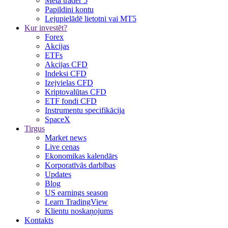
Meta trader 5
Papildini kontu
Lejupielādē lietotni vai MT5
Kur investēt?
Forex
Akcijas
ETFs
Akcijas CFD
Indeksi CFD
Izejvielas CFD
Kriptovalūtas CFD
ETF fondi CFD
Instrumentu specifikācija
SpaceX
Tirgus
Market news
Live cenas
Ekonomikas kalendārs
Korporatīvās darbības
Updates
Blog
US earnings season
Learn TradingView
Klientu noskaņojums
Kontakts