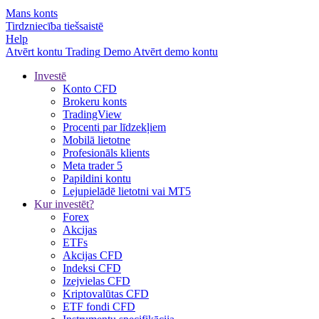
Mans konts
Tirdzniecība tiešsaistē
Help
Atvērt kontu
Trading
Demo
Atvērt demo kontu
Investē
Konto CFD
Brokeru konts
TradingView
Procenti par līdzekļiem
Mobilā lietotne
Profesionāls klients
Meta trader 5
Papildini kontu
Lejupielādē lietotni vai MT5
Kur investēt?
Forex
Akcijas
ETFs
Akcijas CFD
Indeksi CFD
Izejvielas CFD
Kriptovalūtas CFD
ETF fondi CFD