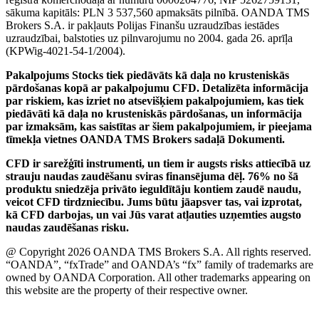
sākuma kapitāls: PLN 3 537,560 apmaksāts pilnībā. OANDA TMS
Brokers S.A. ir pakļauts Polijas Finanšu uzraudzības iestādes
uzraudzībai, balstoties uz pilnvarojumu no 2004. gada 26. aprīļa
(KPWig-4021-54-1/2004).
Pakalpojums Stocks tiek piedāvāts kā daļa no krusteniskās
pārdošanas kopā ar pakalpojumu CFD. Detalizēta informācija
par riskiem, kas izriet no atsevišķiem pakalpojumiem, kas tiek
piedāvāti kā daļa no krusteniskās pārdošanas, un informācija
par izmaksām, kas saistītas ar šiem pakalpojumiem, ir pieejama
tīmekļa vietnes OANDA TMS Brokers sadaļā Dokumenti.
CFD ir sarežģīti instrumenti, un tiem ir augsts risks attiecībā uz
strauju naudas zaudēšanu sviras finansējuma dēļ. 76% no šā
produktu sniedzēja privāto ieguldītāju kontiem zaudē naudu,
veicot CFD tirdzniecību. Jums būtu jāapsver tas, vai izprotat,
kā CFD darbojas, un vai Jūs varat atļauties uzņemties augsto
naudas zaudēšanas risku.
@ Copyright 2026 OANDA TMS Brokers S.A. All rights reserved.
“OANDA”, “fxTrade” and OANDA’s “fx” family of trademarks are
owned by OANDA Corporation. All other trademarks appearing on
this website are the property of their respective owner.