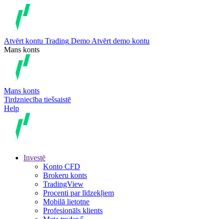
Atvērt kontu
Trading
Demo
Atvērt demo kontu
Mans konts
Mans konts
Tirdzniecība tiešsaistē
Help
Investē
Konto CFD
Brokeru konts
TradingView
Procenti par līdzekļiem
Mobilā lietotne
Profesionāls klients