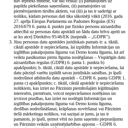
nav iepriekš minētie, var tikt veikta: (i) pamatojoties uz
papildu piekrišanas saņemšanu, (ii) pamatojoties uz
piemērojamiem tiesību aktiem, vai (iii) ja tas ir saderīgi ar
nolūku, kādam personas dati tika sākotnēji vākti (2016. gada
27. aprīļa Eiropas Parlamenta un Padomes Regulas (ES)
2016/679 6. panta 4. punkts par fizisko personu aizsardzību
attiecībā uz personas datu apstrādi un šādu datu brīvu apriti un
ar ko atceļ Direktīvu 95/46/EK (turpmāk – „GDPR”).
Jūsu personas datu apstrādes juridiskais pamats ir: a. tiktāl,
ciktāl apstrāde ir nepieciešama, lai izpildītu Informācijas un
izglītības pakalpojumu līgumu vai Demo konta līgumu, kā arī
veiktu pasākumus pirms līguma noslēgšanas – Vispārīgās datu
aizsardzības regulas (GDPR) 6. panta 1. punkta b)
apakšpunkts; b. tiktāl, ciktāl datu apstrāde ir nepieciešama, lai
datu pārziņš varētu izpildīt savas juridiskās saistības, jo īpaši
nodrošinot atbilstošu datu apstrādi – GDPR 6. panta GDPR 1.
panta c) apakšpunkts; c. tiktāl, ciktāl apstrāde ir nepieciešama
nolūkiem, kas izriet no Pārzinim piemītošajām leģitīmajām
interesēm, piemēram, veicot nepieciešamos norēķinus un
izvirzot prasības, kas izriet no noslēgtā Informācijas un
izglītības pakalpojumu līguma vai Demo konta līguma,
drošības nodrošināšanai, krāpšanas novēršanai vai Pārzinim
tiešā mārketinga nolūkos, vai saziņai ar jums, ja tas ir
pamatots, jo īpaši, ņemot vērā no jums saņemto pieprasījumu
un Pārzinim veiktās uzņēmējdarbības apjomu – GDPR 6.