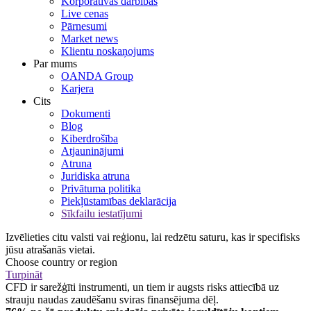
Korporatīvās darbības
Live cenas
Pārnesumi
Market news
Klientu noskaņojums
Par mums
OANDA Group
Karjera
Cits
Dokumenti
Blog
Kiberdrošība
Atjauninājumi
Atruna
Juridiska atruna
Privātuma politika
Piekļūstamības deklarācija
Sīkfailu iestatījumi
Izvēlieties citu valsti vai reģionu, lai redzētu saturu, kas ir specifisks
jūsu atrašanās vietai.
Choose country or region
Turpināt
CFD ir sarežģīti instrumenti, un tiem ir augsts risks attiecībā uz
strauju naudas zaudēšanu sviras finansējuma dēļ.