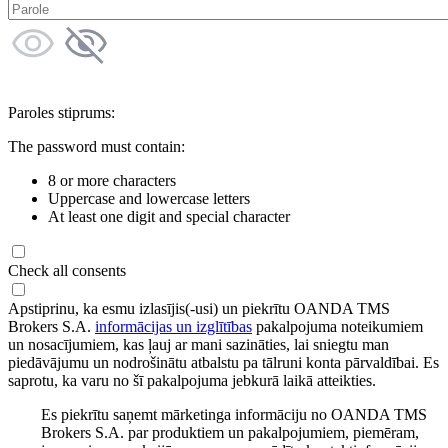
Paroles stiprums:
The password must contain:
8 or more characters
Uppercase and lowercase letters
At least one digit and special character
Check all consents
Apstiprinu, ka esmu izlasījis(-usi) un piekrītu OANDA TMS
Brokers S.A.
informācijas un izglītības
pakalpojuma noteikumiem
un nosacījumiem, kas ļauj ar mani sazināties, lai sniegtu man
piedāvājumu un nodrošinātu atbalstu pa tālruni konta pārvaldībai. Es
saprotu, ka varu no šī pakalpojuma jebkurā laikā atteikties.
Es piekrītu saņemt mārketinga informāciju no OANDA TMS
Brokers S.A. par produktiem un pakalpojumiem, piemēram,