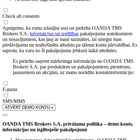
Check all consents
Apstiprinu, ka esmu izlasījis(-usi) un piekrītu OANDA TMS
Brokers S.A.
informācijas un izglītības
pakalpojuma noteikumiem
un nosacījumiem, kas ļauj ar mani sazināties, lai sniegtu man
piedāvājumu un nodrošinātu atbalstu pa tālruni konta pārvaldībai. Es
saprotu, ka varu no šī pakalpojuma jebkurā laikā atteikties.
Es piekrītu saņemt mārketinga informāciju no OANDA TMS
Brokers S.A. par produktiem un pakalpojumiem, piemēram,
jaunumiem un akcijām, uz manu norādīto kontaktinformāciju:
E-pasta
SMS/MMS
ATVĒRT DEMO KONTU »
OANDA TMS Brokers S.A. privātuma politika – demo konts,
informācijas un izglītojošie pakalpojumi