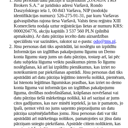
Jūsu personas datu pārziņš ir uzņēmums „OANDA TMS
Brokers S.A.” ar juridisko adresi Varšavā, Rondo
Daszyńskiego iela 1, 00-843 Varšava, NIP (nodokļu
identifikācijas numurs): 526-275-91-31, par kuru Varšavas
galvaspilsētas rajona tiesa Varšavā, Valsts tiesu reģistra XIII
Komerclietu nodaļa uztur reģistrācijas lietas ar numuru KRS:
0000204776, akciju kapitāls 3 537 560 PLN (pilnībā
apmaksāts). Ar datu pārziņa iecelto datu aizsardzības
speciālistu var sazināties, rakstot uz e-pastu:
odo@tms.pl
.
Jūsu personas dati tiks apstrādāti, lai noslēgtu un izpildītu
Informācijas un izglītības pakalpojumu līgumu un Demo
konta līgumu starp jums un datu pārziņu, tostarp arī, lai pēc
datu subjekta lūguma veiktu pasākumus pirms šo līgumu
noslēgšanas, kā arī lai izpildītu pienākumus, kas izriet no
noteikumiem par piekrišanas apstrādi. Jūsu personas dati tiks
apstrādāti arī datu pārziņa leģitīmo interešu nolūkā, piemēram,
lai īstenotu leģitīmas līgumiskas prasības, kas izriet no demo
konta līguma vai informācijas un izglītības pakalpojumu
līguma, drošības nodrošināšanai, krāpšanas novēršanai vai
datu pārziņa tiešā mārketinga nolūkā, kā arī saziņai ar jums
citos gadījumos, kas nav minēti iepriekš, ja tas ir pamatots, jo
īpaši, ņemot vērā no jums saņemto pieprasījumu un datu
pārziņa uzņēmējdarbības jomu. Jūsu personas dati var tikt
apstrādāti arī mārketinga nolūkos, pamatojoties uz jūsu datu
pārziņam sniegto piekrišanu. Apstrāde citiem nolūkiem, kas