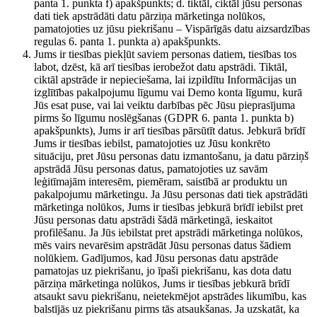
panta 1. punkta f) apakšpunkts; d. tiktāl, ciktāl jūsu personas
dati tiek apstrādāti datu pārziņa mārketinga nolūkos,
pamatojoties uz jūsu piekrišanu – Vispārīgās datu aizsardzības
regulas 6. panta 1. punkta a) apakšpunkts.
Jums ir tiesības piekļūt saviem personas datiem, tiesības tos
labot, dzēst, kā arī tiesības ierobežot datu apstrādi. Tiktāl,
ciktāl apstrāde ir nepieciešama, lai izpildītu Informācijas un
izglītības pakalpojumu līgumu vai Demo konta līgumu, kurā
Jūs esat puse, vai lai veiktu darbības pēc Jūsu pieprasījuma
pirms šo līgumu noslēgšanas (GDPR 6. panta 1. punkta b)
apakšpunkts), Jums ir arī tiesības pārsūtīt datus. Jebkurā brīdī
Jums ir tiesības iebilst, pamatojoties uz Jūsu konkrēto
situāciju, pret Jūsu personas datu izmantošanu, ja datu pārziņš
apstrādā Jūsu personas datus, pamatojoties uz savām
leģitīmajām interesēm, piemēram, saistībā ar produktu un
pakalpojumu mārketingu. Ja Jūsu personas dati tiek apstrādāti
mārketinga nolūkos, Jums ir tiesības jebkurā brīdī iebilst pret
Jūsu personas datu apstrādi šādā mārketingā, ieskaitot
profilēšanu. Ja Jūs iebilstat pret apstrādi mārketinga nolūkos,
mēs vairs nevarēsim apstrādāt Jūsu personas datus šādiem
nolūkiem. Gadījumos, kad Jūsu personas datu apstrāde
pamatojas uz piekrišanu, jo īpaši piekrišanu, kas dota datu
pārziņa mārketinga nolūkos, Jums ir tiesības jebkurā brīdī
atsaukt savu piekrišanu, neietekmējot apstrādes likumību, kas
balstījās uz piekrišanu pirms tās atsaukšanas. Ja uzskatāt, ka