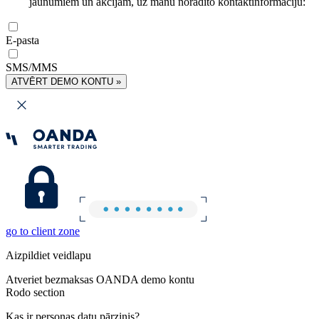
jaunumiem un akcijām, uz manu norādīto kontaktinformāciju:
E-pasta
SMS/MMS
ATVĒRT DEMO KONTU »
go to client zone
Aizpildiet veidlapu
Atveriet bezmaksas OANDA demo kontu
Rodo section
Kas ir personas datu pārzinis?