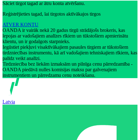
Sāciet tirgot tagad ar ātru konta atvēršanu.
Reģistrējieties tagad, lai tirgotos aktīvākajos tirgos
ATVER KONTU
OANDA ir vairāk nekā 20 gadus tirgū strādājošs brokeris, kas
lepojas ar vadošajiem analīzes rīkiem un tūkstošiem apmierinātu
klientu, un ir godalgots starpnieks.
Iegūstiet piekļuvi visaktīvākajiem pasaules tirgiem ar tūkstošiem
tirdzniecības instrumentu, kā arī vadošajiem tehniskajiem rīkiem, kas
palīdz veikt analīzi.
Tirdzniecība bez liekām izmaksām un pilnīga cenu pārredzamība -
OANDA piedāvā nulles komisijas maksu par galvenajiem
instrumentiem un pārredzamu cenu noteikšanu.
Latvia