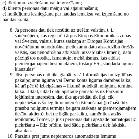
c) rīkojumu izvietošanu vai to grozīšanu;
d) klienta personas datu maiņu vai atjaunināšanu;
e) norādījumu iesniegšanu par naudas iemaksu vai izņemšanu no
naudas konta.
Ja personas dati tiek nosūtīti uz trešām valstīm, t. i.,
saņēmējiem, kas reģistrēti ārpus Eiropas Ekonomikas zonas
vai Šveices, valstīs, kuras saskaņā ar Eiropas Komisijas
novērtējumu nenodrošina pietiekamu datu aizsardzību (trešās
valstis, kas nenodrošina atbilstošu aizsardzības līmeni), datu
pārziņš tos nosūta, izmantojot mehānismus, kas atbilst
piemērojamajiem tiesību aktiem, tostarp ES „standarta līguma
klauzulas“.
Jūsu personas dati tiks glabāti visā Informācijas un izglītības
pakalpojumu līguma vai Demo konta līguma darbības laikā,
kā arī pēc tā izbeigšanas – likumā noteiktā noilguma termiņa
laikā. Tiktāl, ciktāl datu apstrāde pamatojas uz Pārzinim
leģitīmām interesēm, dati tiks apstrādāti tik ilgi, cik
nepieciešams šo leģitīmo interešu īstenošanai (jo īpaši līdz
prasību noilguma termiņa beigām saskaņā ar piemērojamajiem
tiesību aktiem), bet ne ilgāk par laiku, kamēr tiek atzīts
iebildums. Tomēr, ja jūsu personas datu apstrāde pamatojas uz
piekrišanu – līdz brīdim, kad šāda piekrišana tiek faktiski
atsaukta.
Pārzinis pret jums nepiemēros automatizētu lēmumu