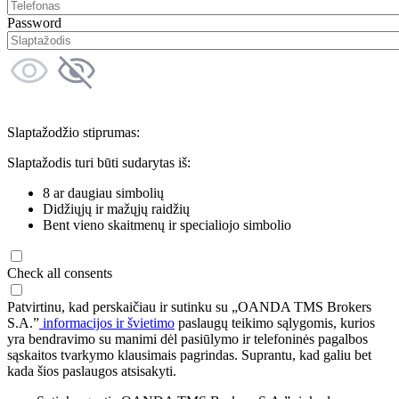
Password
Slaptažodžio stiprumas:
Slaptažodis turi būti sudarytas iš:
8 ar daugiau simbolių
Didžiųjų ir mažųjų raidžių
Bent vieno skaitmenų ir specialiojo simbolio
Check all consents
Patvirtinu, kad perskaičiau ir sutinku su „OANDA TMS Brokers
S.A.”
informacijos ir švietimo
paslaugų teikimo sąlygomis, kurios
yra bendravimo su manimi dėl pasiūlymo ir telefoninės pagalbos
sąskaitos tvarkymo klausimais pagrindas. Suprantu, kad galiu bet
kada šios paslaugos atsisakyti.