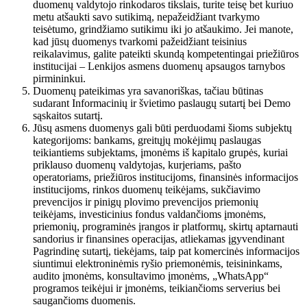
duomenų valdytojo rinkodaros tikslais, turite teisę bet kuriuo
metu atšaukti savo sutikimą, nepažeidžiant tvarkymo
teisėtumo, grindžiamo sutikimu iki jo atšaukimo. Jei manote,
kad jūsų duomenys tvarkomi pažeidžiant teisinius
reikalavimus, galite pateikti skundą kompetentingai priežiūros
institucijai – Lenkijos asmens duomenų apsaugos tarnybos
pirmininkui.
Duomenų pateikimas yra savanoriškas, tačiau būtinas
sudarant Informacinių ir švietimo paslaugų sutartį bei Demo
sąskaitos sutartį.
Jūsų asmens duomenys gali būti perduodami šioms subjektų
kategorijoms: bankams, greitųjų mokėjimų paslaugas
teikiantiems subjektams, įmonėms iš kapitalo grupės, kuriai
priklauso duomenų valdytojas, kurjeriams, pašto
operatoriams, priežiūros institucijoms, finansinės informacijos
institucijoms, rinkos duomenų teikėjams, sukčiavimo
prevencijos ir pinigų plovimo prevencijos priemonių
teikėjams, investicinius fondus valdančioms įmonėms,
priemonių, programinės įrangos ir platformų, skirtų aptarnauti
sandorius ir finansines operacijas, atliekamas įgyvendinant
Pagrindinę sutartį, tiekėjams, taip pat komercinės informacijos
siuntimui elektroninėmis ryšio priemonėmis, teisininkams,
audito įmonėms, konsultavimo įmonėms, „WhatsApp“
programos teikėjui ir įmonėms, teikiančioms serverius bei
saugančioms duomenis.