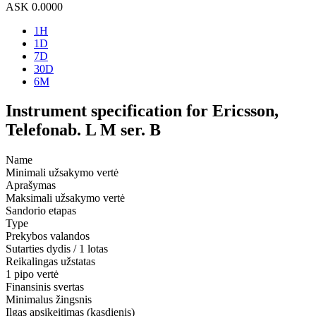
ASK
0.0000
1H
1D
7D
30D
6M
Instrument specification for Ericsson,
Telefonab. L M ser. B
Name
Minimali užsakymo vertė
Aprašymas
Maksimali užsakymo vertė
Sandorio etapas
Type
Prekybos valandos
Sutarties dydis / 1 lotas
Reikalingas užstatas
1 pipo vertė
Finansinis svertas
Minimalus žingsnis
Ilgas apsikeitimas (kasdienis)