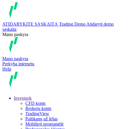
ATIDARYKITE SĄSKAITĄ
Trading
Demo
Atidaryti demo
sąskaitą
Mano paskyra
Mano paskyra
Prekyba internetu
Help
Investuok
CFD konts
Brokeru konts
TradingView
Palūkanų už lėšas
Mobilioji programėlė