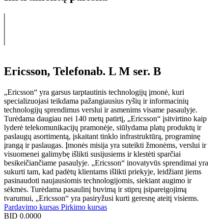
Ericsson, Telefonab. L M ser. B
„Ericsson“ yra garsus tarptautinis technologijų įmonė, kuri
specializuojasi teikdama pažangiausius ryšių ir informacinių
technologijų sprendimus verslui ir asmenims visame pasaulyje.
Turėdama daugiau nei 140 metų patirtį, „Ericsson“ įsitvirtino kaip
lyderė telekomunikacijų pramonėje, siūlydama platų produktų ir
paslaugų asortimentą, įskaitant tinklo infrastruktūrą, programinę
įrangą ir paslaugas. Įmonės misija yra suteikti žmonėms, verslui ir
visuomenei galimybę išlikti susijusiems ir klestėti sparčiai
besikeičiančiame pasaulyje. „Ericsson“ inovatyvūs sprendimai yra
sukurti tam, kad padėtų klientams išlikti priekyje, leidžiant jiems
pasinaudoti naujausiomis technologijomis, siekiant augimo ir
sėkmės. Turėdama pasaulinį buvimą ir stiprų įsipareigojimą
tvarumui, „Ericsson“ yra pasiryžusi kurti geresnę ateitį visiems.
Pardavimo kursas
Pirkimo kursas
BID
0.0000