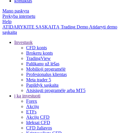
kontaktas
Mano paskyra
Prekyba internetu
Help
ATIDARYKITE SĄSKAITĄ
Trading
Demo
Atidaryti demo
sąskaitą
Investuok
CFD konts
Brokeru konts
TradingView
Palūkanų už lėšas
Mobilioji programėlė
Profesionalus klientas
Meta trader 5
Papildyk sąskaitą
Atsisiųsti programėlę arba MT5
į ką investuoti
Forex
Akcijų
ETFs
Akcijų CFD
Ideksai CFD
CFD žaliavos