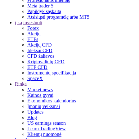
Profesionalus klientas
Meta trader 5
Papildyk sąskaitą
Atsisiųsti programėlę arba MT5
į ką investuoti
Forex
Akcijų
ETFs
Akcijų CFD
Ideksai CFD
CFD žaliavos
Kriptovaliutų CFD
ETF CFD
Instrumentų specifikacija
SpaceX
Rinka
Market news
Kainos gyvai
Ekonomikos kalendorius
Įmonių veiksmai
Updates
Blog
US earnings season
Learn TradingView
Klientų nuomonė