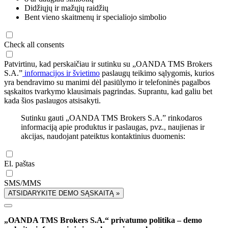
Didžiųjų ir mažųjų raidžių
Bent vieno skaitmenų ir specialiojo simbolio
Check all consents
Patvirtinu, kad perskaičiau ir sutinku su „OANDA TMS Brokers
S.A.”
informacijos ir švietimo
paslaugų teikimo sąlygomis, kurios
yra bendravimo su manimi dėl pasiūlymo ir telefoninės pagalbos
sąskaitos tvarkymo klausimais pagrindas. Suprantu, kad galiu bet
kada šios paslaugos atsisakyti.
Sutinku gauti „OANDA TMS Brokers S.A.” rinkodaros
informaciją apie produktus ir paslaugas, pvz., naujienas ir
akcijas, naudojant pateiktus kontaktinius duomenis:
El. paštas
SMS/MMS
ATSIDARYKITE DEMO SĄSKAITĄ »
„OANDA TMS Brokers S.A.“ privatumo politika – demo