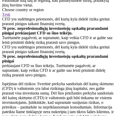
Pasirinkite kitą šalį ar regioną, kad pamatytumėte turinį, pritaikytą
jūsų buvimo vietai.
Choose country or region
Tęsti
CFD yra sudėtingos priemonės, dėl kurių kyla didelė rizika greitai
prarasti pinigus taikant finansinį svertą.
76 proc. neprofesionaliųjų investuotojų sąskaitų prarandami
pinigai prekiaujant CFD su šiuo teikėju.
Turėtumėte pagalvoti, ar suprantate, kaip veikia CFD ir ar galite sau
leisti prisiimti didelę riziką prarasti savo pinigus.
CFD yra sudėtingos priemonės, dėl kurių kyla didelė rizika greitai
prarasti pinigus taikant finansinį svertą.
76 proc. neprofesionaliųjų investuotojų sąskaitų prarandami
pinigai
prekiaujant CFD su šiuo teikėju. Turėtumėte pagalvoti, ar
suprantate, kaip veikia CFD ir ar galite sau leisti prisiimti didelę
riziką prarasti savo pinigus.
Ispėjimas dėl rizikos: Svertinė prekyba sandoriais dėl kainų skirtumo
(CFD) ir valiutomis yra labai rizikinga jūsų kapitalui, nes galite
prarasti visa investuota sumą. Dėl šios priežasties prekyba sandoriais
dėl kainų skirtumo (CFD) ir valiutomis gali būti tinkama ne visiems
investuotojams. Įsitikinkite, kad suprantate susijusias rizikas, o
prireikus – pasitarkite su nepriklausomais konsultantais. Informacija
pateikta šiame tinklapyje nera nukreipta į tam tikros šalies klientus, ir