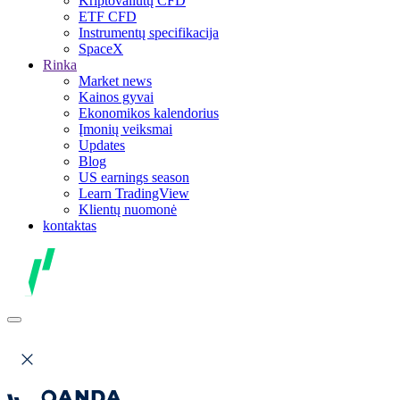
Kriptovaliutų CFD
ETF CFD
Instrumentų specifikacija
SpaceX
Rinka
Market news
Kainos gyvai
Ekonomikos kalendorius
Įmonių veiksmai
Updates
Blog
US earnings season
Learn TradingView
Klientų nuomonė
kontaktas