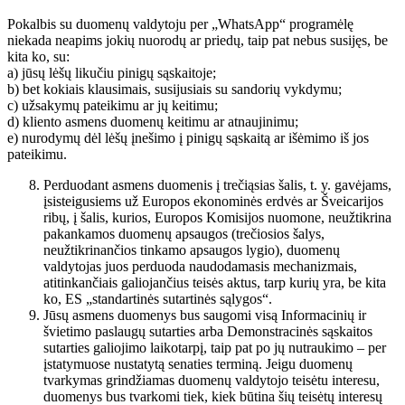
Pokalbis su duomenų valdytoju per „WhatsApp“ programėlę
niekada neapims jokių nuorodų ar priedų, taip pat nebus susijęs, be
kita ko, su:
a) jūsų lėšų likučiu pinigų sąskaitoje;
b) bet kokiais klausimais, susijusiais su sandorių vykdymu;
c) užsakymų pateikimu ar jų keitimu;
d) kliento asmens duomenų keitimu ar atnaujinimu;
e) nurodymų dėl lėšų įnešimo į pinigų sąskaitą ar išėmimo iš jos
pateikimu.
Perduodant asmens duomenis į trečiąsias šalis, t. y. gavėjams,
įsisteigusiems už Europos ekonominės erdvės ar Šveicarijos
ribų, į šalis, kurios, Europos Komisijos nuomone, neužtikrina
pakankamos duomenų apsaugos (trečiosios šalys,
neužtikrinančios tinkamo apsaugos lygio), duomenų
valdytojas juos perduoda naudodamasis mechanizmais,
atitinkančiais galiojančius teisės aktus, tarp kurių yra, be kita
ko, ES „standartinės sutartinės sąlygos“.
Jūsų asmens duomenys bus saugomi visą Informacinių ir
švietimo paslaugų sutarties arba Demonstracinės sąskaitos
sutarties galiojimo laikotarpį, taip pat po jų nutraukimo – per
įstatymuose nustatytą senaties terminą. Jeigu duomenų
tvarkymas grindžiamas duomenų valdytojo teisėtu interesu,
duomenys bus tvarkomi tiek, kiek būtina šių teisėtų interesų