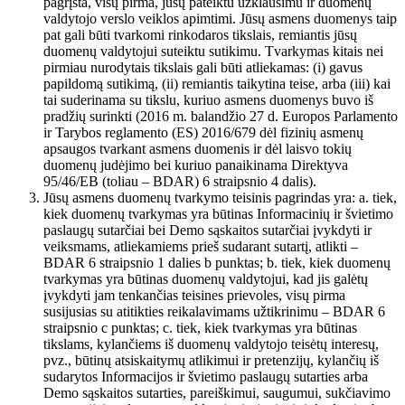
pagrįsta, visų pirma, jūsų pateiktu užklausimu ir duomenų
valdytojo verslo veiklos apimtimi. Jūsų asmens duomenys taip
pat gali būti tvarkomi rinkodaros tikslais, remiantis jūsų
duomenų valdytojui suteiktu sutikimu. Tvarkymas kitais nei
pirmiau nurodytais tikslais gali būti atliekamas: (i) gavus
papildomą sutikimą, (ii) remiantis taikytina teise, arba (iii) kai
tai suderinama su tikslu, kuriuo asmens duomenys buvo iš
pradžių surinkti (2016 m. balandžio 27 d. Europos Parlamento
ir Tarybos reglamento (ES) 2016/679 dėl fizinių asmenų
apsaugos tvarkant asmens duomenis ir dėl laisvo tokių
duomenų judėjimo bei kuriuo panaikinama Direktyva
95/46/EB (toliau – BDAR) 6 straipsnio 4 dalis).
Jūsų asmens duomenų tvarkymo teisinis pagrindas yra: a. tiek,
kiek duomenų tvarkymas yra būtinas Informacinių ir švietimo
paslaugų sutarčiai bei Demo sąskaitos sutarčiai įvykdyti ir
veiksmams, atliekamiems prieš sudarant sutartį, atlikti –
BDAR 6 straipsnio 1 dalies b punktas; b. tiek, kiek duomenų
tvarkymas yra būtinas duomenų valdytojui, kad jis galėtų
įvykdyti jam tenkančias teisines prievoles, visų pirma
susijusias su atitikties reikalavimams užtikrinimu – BDAR 6
straipsnio c punktas; c. tiek, kiek tvarkymas yra būtinas
tikslams, kylančiems iš duomenų valdytojo teisėtų interesų,
pvz., būtinų atsiskaitymų atlikimui ir pretenzijų, kylančių iš
sudarytos Informacijos ir švietimo paslaugų sutarties arba
Demo sąskaitos sutarties, pareiškimui, saugumui, sukčiavimo