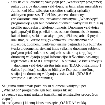
Susisiekti su duomenų valdytoju per „WhatsApp“ programėlę
galite Jūs arba duomenų valdytojas, jei tam reikia susisiekti su
Jumis, kad būtų užbaigtas sąskaitos (realiąją sąskaitą)
atidarymo procesas. Todėl Jūsų asmens duomenys
(priklausomai nuo Jūsų privatumo nustatymų „WhatsApp“
programėlėje) gali būti perduoti duomenų valdytojui kaip Jūsų
profilio nuotrauka ir telefono numeris. Duomenų valdytojas
gali paprašyti jūsų pateikti kitus asmens duomenis tik tuomet,
kai tai būtina, siekiant atsakyti į jūsų užklausą arba išspręsti
klausimą, su kuriuo susijęs kontaktas. Priklausomai nuo
situacijos, duomenų tvarkymo teisinis pagrindas bus būtinybė
tvarkyti duomenis, siekiant imtis veiksmų duomenų subjekto
prašymu prieš sudarant sutartį arba susitarimą tarp jūsų ir
duomenų valdytojo pagal Informacijos ir švietimo paslaugų
reglamentą (BDAR 6 straipsnio 1 b punktas); o kitais atvejais
– duomenų valdytojo teisėtas interesas (BDAR 6 straipsnio 1
dalies f punktas), susijęs su būtinybe išspręsti pranešimą,
susijusį su duomenų valdytojo verslo veikla (BDAR 6
straipsnio 1 dalies f punktas).
Saugumo sumetimais pokalbis su duomenų valdytoju per
„WhatsApp“ programėlę gali būti susijęs tik su:
a) pagalba atidarant sąskaitą (paaiškinant registracijos procedūros
etapus);
b) atsakymais į klientų klausimus apie „OANDA“ veiklą.