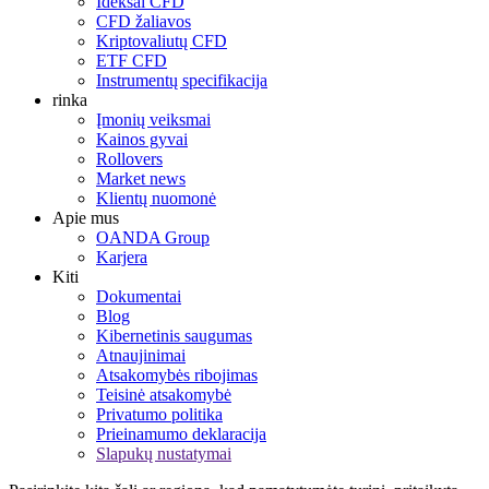
Ideksai CFD
CFD žaliavos
Kriptovaliutų CFD
ETF CFD
Instrumentų specifikacija
rinka
Įmonių veiksmai
Kainos gyvai
Rollovers
Market news
Klientų nuomonė
Apie mus
OANDA Group
Karjera
Kiti
Dokumentai
Blog
Kibernetinis saugumas
Atnaujinimai
Atsakomybės ribojimas
Teisinė atsakomybė
Privatumo politika
Prieinamumo deklaracija
Slapukų nustatymai