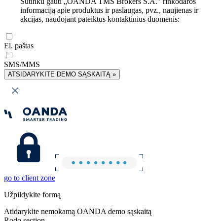
Sutinku gauti „OANDA TMS Brokers S.A.” rinkodaros
informaciją apie produktus ir paslaugas, pvz., naujienas ir
akcijas, naudojant pateiktus kontaktinius duomenis:
El. paštas
SMS/MMS
ATSIDARYKITE DEMO SĄSKAITĄ »
go to client zone
Užpildykite formą
Atidarykite nemokamą OANDA demo sąskaitą
Rodo section