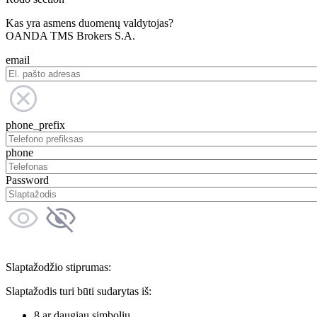
Kas yra asmens duomenų valdytojas?
OANDA TMS Brokers S.A.
email
phone_prefix
phone
Password
Slaptažodžio stiprumas:
Slaptažodis turi būti sudarytas iš:
8 ar daugiau simbolių