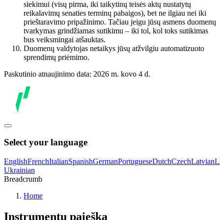
siekimui (visų pirma, iki taikytinų teisės aktų nustatytų
reikalavimų senaties terminų pabaigos), bet ne ilgiau nei iki
prieštaravimo pripažinimo. Tačiau jeigu jūsų asmens duomenų
tvarkymas grindžiamas sutikimu – iki tol, kol toks sutikimas
bus veiksmingai atšauktas.
Duomenų valdytojas netaikys jūsų atžvilgiu automatizuoto
sprendimų priėmimo.
Paskutinio atnaujinimo data: 2026 m. kovo 4 d.
Select your language
English
French
Italian
Spanish
German
Portuguese
Dutch
Czech
Latvian
L
Ukrainian
Breadcrumb
Home
Instrumentų paieška