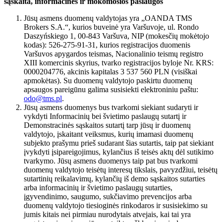
sąskaita, informacinės ir mokomosios paslaugos
Jūsų asmens duomenų valdytojas yra „OANDA TMS
Brokers S.A.“, kurios buveinė yra Varšuvoje, ul. Rondo
Daszyńskiego 1, 00-843 Varšuva, NIP (mokesčių mokėtojo
kodas): 526-275-91-31, kurios registracijos duomenis
Varšuvos apygardos teismas, Nacionalinio teismų registro
XIII komercinis skyrius, tvarko registracijos byloje Nr. KRS:
0000204776, akcinis kapitalas 3 537 560 PLN (visiškai
apmokėtas). Su duomenų valdytojo paskirtu duomenų
apsaugos pareigūnu galima susisiekti elektroniniu paštu:
odo@tms.pl
.
Jūsų asmens duomenys bus tvarkomi siekiant sudaryti ir
vykdyti Informacinių bei švietimo paslaugų sutartį ir
Demonstracinės sąskaitos sutartį tarp jūsų ir duomenų
valdytojo, įskaitant veiksmus, kurių imamasi duomenų
subjekto prašymu prieš sudarant šias sutartis, taip pat siekiant
įvykdyti įsipareigojimus, kylančius iš teisės aktų dėl sutikimo
tvarkymo. Jūsų asmens duomenys taip pat bus tvarkomi
duomenų valdytojo teisėtų interesų tikslais, pavyzdžiui, teisėtų
sutartinių reikalavimų, kylančių iš demo sąskaitos sutarties
arba informacinių ir švietimo paslaugų sutarties,
įgyvendinimo, saugumo, sukčiavimo prevencijos arba
duomenų valdytojo tiesioginės rinkodaros ir susisiekimo su
jumis kitais nei pirmiau nurodytais atvejais, kai tai yra