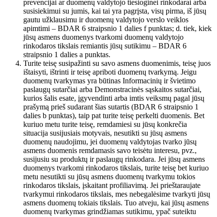
prevencijai ar duomenų valdytojo tiesioginei rinkodarai arba
susisiekimui su jumis, kai tai yra pagrįsta, visų pirma, iš jūsų
gautu užklausimu ir duomenų valdytojo verslo veiklos
apimtimi – BDAR 6 straipsnio 1 dalies f punktas; d. tiek, kiek
jūsų asmens duomenys tvarkomi duomenų valdytojo
rinkodaros tikslais remiantis jūsų sutikimu – BDAR 6
straipsnio 1 dalies a punktas.
Turite teisę susipažinti su savo asmens duomenimis, teisę juos
ištaisyti, ištrinti ir teisę apriboti duomenų tvarkymą. Jeigu
duomenų tvarkymas yra būtinas Informacinių ir švietimo
paslaugų sutarčiai arba Demonstracinės sąskaitos sutarčiai,
kurios šalis esate, įgyvendinti arba imtis veiksmų pagal jūsų
prašymą prieš sudarant šias sutartis (BDAR 6 straipsnio 1
dalies b punktas), taip pat turite teisę perkelti duomenis. Bet
kuriuo metu turite teisę, remdamiesi su jūsų konkrečia
situacija susijusiais motyvais, nesutikti su jūsų asmens
duomenų naudojimu, jei duomenų valdytojas tvarko jūsų
asmens duomenis remdamasis savo teisėtu interesu, pvz.,
susijusiu su produktų ir paslaugų rinkodara. Jei jūsų asmens
duomenys tvarkomi rinkodaros tikslais, turite teisę bet kuriuo
metu nesutikti su jūsų asmens duomenų tvarkymu tokios
rinkodaros tikslais, įskaitant profiliavimą. Jei prieštaraujate
tvarkymui rinkodaros tikslais, mes nebegalėsime tvarkyti jūsų
asmens duomenų tokiais tikslais. Tuo atveju, kai jūsų asmens
duomenų tvarkymas grindžiamas sutikimu, ypač suteiktu