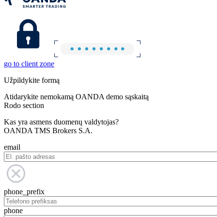
go to client zone
Užpildykite formą
Atidarykite nemokamą OANDA demo sąskaitą
Rodo section
Kas yra asmens duomenų valdytojas?
OANDA TMS Brokers S.A.
email
phone_prefix
phone