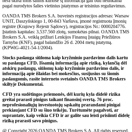
nera skirta toms šalims kuriose šį informacija gali būti netinkama
pagal nurodytos šalies vietinius įstatymus ar teisinius reguliavimus.
OANDA TMS Brokers S.A. buveinės registracijos adresas: Warsaw
UNIT, Daszyńskiego 1, 00-843 Varšuva, įmonė registruota Įmonių
registre (Krajowy Rejestr Sądowy), registracijos Nr.: 0000204776.
Įstatinis kapitalas: 3,537.560 zlotų, sumokėtas pilnai. OANDA TMS
Brokers S.A. veiklą prižiuri Lenkijos Finansų Įstaigų Priežiūros
Tarnyba (KNF), pagal balandžio 26 d. 2004 metų įstatymą.
(KPWiG-4021-54-1/2004).
Stocks paslauga siūloma kaip kryžminio pardavimo dalis kartu
su paslauga CFD. Išsamią informaciją apie riziką, kylančią dėl
atskirų paslaugų, siūlomų kaip kryžminio pardavimo dalis, ir
informaciją apie išlaidas bei mokesčius, susijusius su šiomis
paslaugomis, rasite interneto svetainės OANDA TMS Brokers
skiltyje Dokumentai.
CFD yra sudėtingos priemonės, dėl kurių kyla didelė rizika
greitai prarasti pinigus taikant finansinį svertą. 76 proc.
neprofesionaliųjų investuotojų sąskaitų prarandami pinigai
prekiaujant CFD su šiuo teikėju. Turėtumėte pagalvoti, ar
suprantate, kaip veikia CFD ir ar galite sau leisti prisiimti didelę
riziką prarasti savo pinigus.
@ Copyright 2026 OANDA TMS Brokers S.A. All rights reserved.