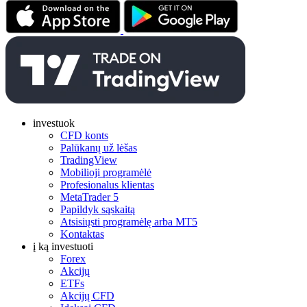
investuok
CFD konts
Palūkanų už lėšas
TradingView
Mobilioji programėlė
Profesionalus klientas
MetaTrader 5
Papildyk sąskaitą
Atsisiųsti programėlę arba MT5
Kontaktas
į ką investuoti
Forex
Akcijų
ETFs
Akcijų CFD