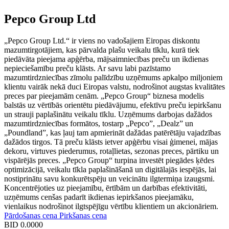
Pepco Group Ltd
„Pepco Group Ltd.“ ir viens no vadošajiem Eiropas diskontu
mazumtirgotājiem, kas pārvalda plašu veikalu tīklu, kurā tiek
piedāvāta pieejama apģērba, mājsaimniecības preču un ikdienas
nepieciešamību preču klāsts. Ar savu labi pazīstamo
mazumtirdzniecības zīmolu palīdzību uzņēmums apkalpo miljoniem
klientu vairāk nekā duci Eiropas valstu, nodrošinot augstas kvalitātes
preces par pieejamām cenām. „Pepco Group“ biznesa modelis
balstās uz vērtībās orientētu piedāvājumu, efektīvu preču iepirkšanu
un strauji paplašinātu veikalu tīklu. Uzņēmums darbojas dažādos
mazumtirdzniecības formātos, tostarp „Pepco”, „Dealz” un
„Poundland”, kas ļauj tam apmierināt dažādas patērētāju vajadzības
dažādos tirgos. Tā preču klāsts ietver apģērbu visai ģimenei, mājas
dekoru, virtuves piederumus, rotaļlietas, sezonas preces, pārtiku un
vispārējās preces. „Pepco Group“ turpina investēt piegādes ķēdes
optimizācijā, veikalu tīkla paplašināšanā un digitālajās iespējās, lai
nostiprinātu savu konkurētspēju un veicinātu ilgtermiņa izaugsmi.
Koncentrējoties uz pieejamību, ērtībām un darbības efektivitāti,
uzņēmums cenšas padarīt ikdienas iepirkšanos pieejamāku,
vienlaikus nodrošinot ilgtspējīgu vērtību klientiem un akcionāriem.
Pārdošanas cena
Pirkšanas cena
BID
0.0000