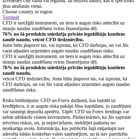
Izvēlieties citu valsti vai reģionu, lai redzētu saturu, kas ir specifisks
jūsu atrašanās vietai.
Choose country or region
Turpināt
CFD ir sarežģīti instrumenti, un tiem ir augsts risks attiecībā uz
strauju naudas zaudēšanu sviras finansējuma dēļ.
76% no šā produktu sniedzēja privāto ieguldītāju kontiem
zaudē naudu, veicot CFD tirdzniecību.
Jums būtu jāapsver tas, vai izprotat, kā CFD darbojas, un vai Jūs
varat atļauties uzņemties augsto naudas zaudēšanas risku.
CFD ir sarežģīti instrumenti, un tiem ir augsts risks attiecībā uz
strauju naudas zaudēšanu sviras finansējuma dēļ.
76% no šā produktu sniedzēja privāto ieguldītāju kontiem
zaudē naudu,
veicot CFD tirdzniecību. Jums būtu jāapsver tas, vai izprotat, kā
CFD darbojas, un vai Jūs varat atļauties uzņemties augsto naudas
zaudēšanas risku.
Risku brīdinājums: CFD un Forex darījumi, kas balstīti uz
kredītplecu, ir ar augstu riska pakāpi Jūsu kapitālam, jo zaudējumi
var sasniegt depozīta apmēru. Tāpēc CFD un Forex treidings var
nebūt atbilstošs visiem investoriem. Pārliecinieties, ka Jūs saprotat
ietvertos riskus, un, ja nepieciešams, meklējiet padomu no
neatkarīga avota. Informācija, kas publicēta šajā mājaslapā nav
adresēta kādas konkrētas valsts saņēmējiem, un tā nav paredzēta