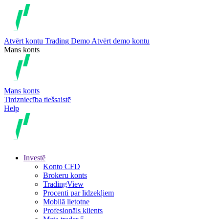
Atvērt kontu
Trading
Demo
Atvērt demo kontu
Mans konts
Mans konts
Tirdzniecība tiešsaistē
Help
Investē
Konto CFD
Brokeru konts
TradingView
Procenti par līdzekļiem
Mobilā lietotne
Profesionāls klients