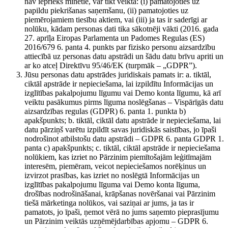
nav iepriekš minētie, var tikt veikta: (i) pamatojoties uz
papildu piekrišanas saņemšanu, (ii) pamatojoties uz
piemērojamiem tiesību aktiem, vai (iii) ja tas ir saderīgi ar
nolūku, kādam personas dati tika sākotnēji vākti (2016. gada
27. aprīļa Eiropas Parlamenta un Padomes Regulas (ES)
2016/679 6. panta 4. punkts par fizisko personu aizsardzību
attiecībā uz personas datu apstrādi un šādu datu brīvu apriti un
ar ko atceļ Direktīvu 95/46/EK (turpmāk – „GDPR”).
Jūsu personas datu apstrādes juridiskais pamats ir: a. tiktāl,
ciktāl apstrāde ir nepieciešama, lai izpildītu Informācijas un
izglītības pakalpojumu līgumu vai Demo konta līgumu, kā arī
veiktu pasākumus pirms līguma noslēgšanas – Vispārīgās datu
aizsardzības regulas (GDPR) 6. panta 1. punkta b)
apakšpunkts; b. tiktāl, ciktāl datu apstrāde ir nepieciešama, lai
datu pārziņš varētu izpildīt savas juridiskās saistības, jo īpaši
nodrošinot atbilstošu datu apstrādi – GDPR 6. panta GDPR 1.
panta c) apakšpunkts; c. tiktāl, ciktāl apstrāde ir nepieciešama
nolūkiem, kas izriet no Pārzinim piemītošajām leģitīmajām
interesēm, piemēram, veicot nepieciešamos norēķinus un
izvirzot prasības, kas izriet no noslēgtā Informācijas un
izglītības pakalpojumu līguma vai Demo konta līguma,
drošības nodrošināšanai, krāpšanas novēršanai vai Pārzinim
tiešā mārketinga nolūkos, vai saziņai ar jums, ja tas ir
pamatots, jo īpaši, ņemot vērā no jums saņemto pieprasījumu
un Pārzinim veiktās uzņēmējdarbības apjomu – GDPR 6.