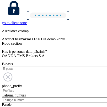
go to client zone
Aizpildiet veidlapu
Atveriet bezmaksas OANDA demo kontu
Rodo section
Kas ir personas datu pārzinis?
OANDA TMS Brokers S.A.
E-pasts
phone_prefix
Tālruņa numurs
Parole