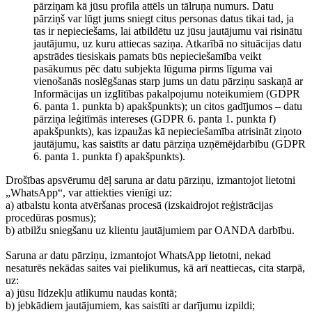
pārziņam kā jūsu profila attēls un tālruņa numurs. Datu
pārziņš var lūgt jums sniegt citus personas datus tikai tad, ja
tas ir nepieciešams, lai atbildētu uz jūsu jautājumu vai risinātu
jautājumu, uz kuru attiecas saziņa. Atkarībā no situācijas datu
apstrādes tiesiskais pamats būs nepieciešamība veikt
pasākumus pēc datu subjekta lūguma pirms līguma vai
vienošanās noslēgšanas starp jums un datu pārziņu saskaņā ar
Informācijas un izglītības pakalpojumu noteikumiem (GDPR
6. panta 1. punkta b) apakšpunkts); un citos gadījumos – datu
pārziņa leģitīmās intereses (GDPR 6. panta 1. punkta f)
apakšpunkts), kas izpaužas kā nepieciešamība atrisināt ziņoto
jautājumu, kas saistīts ar datu pārziņa uzņēmējdarbību (GDPR
6. panta 1. punkta f) apakšpunkts).
Drošības apsvērumu dēļ saruna ar datu pārziņu, izmantojot lietotni
„WhatsApp“, var attiekties vienīgi uz:
a) atbalstu konta atvēršanas procesā (izskaidrojot reģistrācijas
procedūras posmus);
b) atbilžu sniegšanu uz klientu jautājumiem par OANDA darbību.
Saruna ar datu pārziņu, izmantojot WhatsApp lietotni, nekad
nesaturēs nekādas saites vai pielikumus, kā arī neattiecas, cita starpā,
uz:
a) jūsu līdzekļu atlikumu naudas kontā;
b) jebkādiem jautājumiem, kas saistīti ar darījumu izpildi;