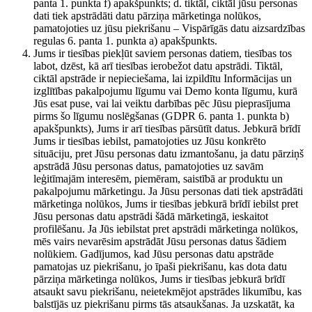
panta 1. punkta f) apakšpunkts; d. tiktāl, ciktāl jūsu personas
dati tiek apstrādāti datu pārziņa mārketinga nolūkos,
pamatojoties uz jūsu piekrišanu – Vispārīgās datu aizsardzības
regulas 6. panta 1. punkta a) apakšpunkts.
Jums ir tiesības piekļūt saviem personas datiem, tiesības tos
labot, dzēst, kā arī tiesības ierobežot datu apstrādi. Tiktāl,
ciktāl apstrāde ir nepieciešama, lai izpildītu Informācijas un
izglītības pakalpojumu līgumu vai Demo konta līgumu, kurā
Jūs esat puse, vai lai veiktu darbības pēc Jūsu pieprasījuma
pirms šo līgumu noslēgšanas (GDPR 6. panta 1. punkta b)
apakšpunkts), Jums ir arī tiesības pārsūtīt datus. Jebkurā brīdī
Jums ir tiesības iebilst, pamatojoties uz Jūsu konkrēto
situāciju, pret Jūsu personas datu izmantošanu, ja datu pārziņš
apstrādā Jūsu personas datus, pamatojoties uz savām
leģitīmajām interesēm, piemēram, saistībā ar produktu un
pakalpojumu mārketingu. Ja Jūsu personas dati tiek apstrādāti
mārketinga nolūkos, Jums ir tiesības jebkurā brīdī iebilst pret
Jūsu personas datu apstrādi šādā mārketingā, ieskaitot
profilēšanu. Ja Jūs iebilstat pret apstrādi mārketinga nolūkos,
mēs vairs nevarēsim apstrādāt Jūsu personas datus šādiem
nolūkiem. Gadījumos, kad Jūsu personas datu apstrāde
pamatojas uz piekrišanu, jo īpaši piekrišanu, kas dota datu
pārziņa mārketinga nolūkos, Jums ir tiesības jebkurā brīdī
atsaukt savu piekrišanu, neietekmējot apstrādes likumību, kas
balstījās uz piekrišanu pirms tās atsaukšanas. Ja uzskatāt, ka