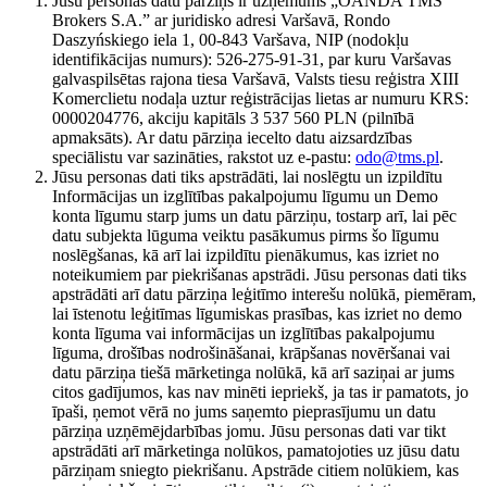
Jūsu personas datu pārziņš ir uzņēmums „OANDA TMS
Brokers S.A.” ar juridisko adresi Varšavā, Rondo
Daszyńskiego iela 1, 00-843 Varšava, NIP (nodokļu
identifikācijas numurs): 526-275-91-31, par kuru Varšavas
galvaspilsētas rajona tiesa Varšavā, Valsts tiesu reģistra XIII
Komerclietu nodaļa uztur reģistrācijas lietas ar numuru KRS:
0000204776, akciju kapitāls 3 537 560 PLN (pilnībā
apmaksāts). Ar datu pārziņa iecelto datu aizsardzības
speciālistu var sazināties, rakstot uz e-pastu:
odo@tms.pl
.
Jūsu personas dati tiks apstrādāti, lai noslēgtu un izpildītu
Informācijas un izglītības pakalpojumu līgumu un Demo
konta līgumu starp jums un datu pārziņu, tostarp arī, lai pēc
datu subjekta lūguma veiktu pasākumus pirms šo līgumu
noslēgšanas, kā arī lai izpildītu pienākumus, kas izriet no
noteikumiem par piekrišanas apstrādi. Jūsu personas dati tiks
apstrādāti arī datu pārziņa leģitīmo interešu nolūkā, piemēram,
lai īstenotu leģitīmas līgumiskas prasības, kas izriet no demo
konta līguma vai informācijas un izglītības pakalpojumu
līguma, drošības nodrošināšanai, krāpšanas novēršanai vai
datu pārziņa tiešā mārketinga nolūkā, kā arī saziņai ar jums
citos gadījumos, kas nav minēti iepriekš, ja tas ir pamatots, jo
īpaši, ņemot vērā no jums saņemto pieprasījumu un datu
pārziņa uzņēmējdarbības jomu. Jūsu personas dati var tikt
apstrādāti arī mārketinga nolūkos, pamatojoties uz jūsu datu
pārziņam sniegto piekrišanu. Apstrāde citiem nolūkiem, kas