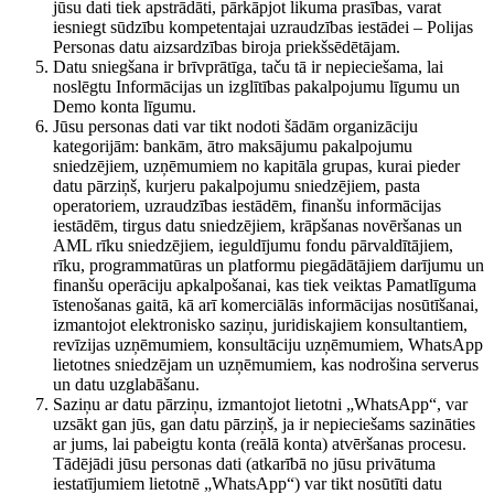
jūsu dati tiek apstrādāti, pārkāpjot likuma prasības, varat
iesniegt sūdzību kompetentajai uzraudzības iestādei – Polijas
Personas datu aizsardzības biroja priekšsēdētājam.
Datu sniegšana ir brīvprātīga, taču tā ir nepieciešama, lai
noslēgtu Informācijas un izglītības pakalpojumu līgumu un
Demo konta līgumu.
Jūsu personas dati var tikt nodoti šādām organizāciju
kategorijām: bankām, ātro maksājumu pakalpojumu
sniedzējiem, uzņēmumiem no kapitāla grupas, kurai pieder
datu pārziņš, kurjeru pakalpojumu sniedzējiem, pasta
operatoriem, uzraudzības iestādēm, finanšu informācijas
iestādēm, tirgus datu sniedzējiem, krāpšanas novēršanas un
AML rīku sniedzējiem, ieguldījumu fondu pārvaldītājiem,
rīku, programmatūras un platformu piegādātājiem darījumu un
finanšu operāciju apkalpošanai, kas tiek veiktas Pamatlīguma
īstenošanas gaitā, kā arī komerciālās informācijas nosūtīšanai,
izmantojot elektronisko saziņu, juridiskajiem konsultantiem,
revīzijas uzņēmumiem, konsultāciju uzņēmumiem, WhatsApp
lietotnes sniedzējam un uzņēmumiem, kas nodrošina serverus
un datu uzglabāšanu.
Saziņu ar datu pārziņu, izmantojot lietotni „WhatsApp“, var
uzsākt gan jūs, gan datu pārziņš, ja ir nepieciešams sazināties
ar jums, lai pabeigtu konta (reālā konta) atvēršanas procesu.
Tādējādi jūsu personas dati (atkarībā no jūsu privātuma
iestatījumiem lietotnē „WhatsApp“) var tikt nosūtīti datu