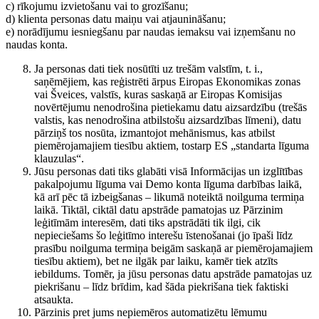
c) rīkojumu izvietošanu vai to grozīšanu;
d) klienta personas datu maiņu vai atjaunināšanu;
e) norādījumu iesniegšanu par naudas iemaksu vai izņemšanu no
naudas konta.
Ja personas dati tiek nosūtīti uz trešām valstīm, t. i.,
saņēmējiem, kas reģistrēti ārpus Eiropas Ekonomikas zonas
vai Šveices, valstīs, kuras saskaņā ar Eiropas Komisijas
novērtējumu nenodrošina pietiekamu datu aizsardzību (trešās
valstis, kas nenodrošina atbilstošu aizsardzības līmeni), datu
pārziņš tos nosūta, izmantojot mehānismus, kas atbilst
piemērojamajiem tiesību aktiem, tostarp ES „standarta līguma
klauzulas“.
Jūsu personas dati tiks glabāti visā Informācijas un izglītības
pakalpojumu līguma vai Demo konta līguma darbības laikā,
kā arī pēc tā izbeigšanas – likumā noteiktā noilguma termiņa
laikā. Tiktāl, ciktāl datu apstrāde pamatojas uz Pārzinim
leģitīmām interesēm, dati tiks apstrādāti tik ilgi, cik
nepieciešams šo leģitīmo interešu īstenošanai (jo īpaši līdz
prasību noilguma termiņa beigām saskaņā ar piemērojamajiem
tiesību aktiem), bet ne ilgāk par laiku, kamēr tiek atzīts
iebildums. Tomēr, ja jūsu personas datu apstrāde pamatojas uz
piekrišanu – līdz brīdim, kad šāda piekrišana tiek faktiski
atsaukta.
Pārzinis pret jums nepiemēros automatizētu lēmumu