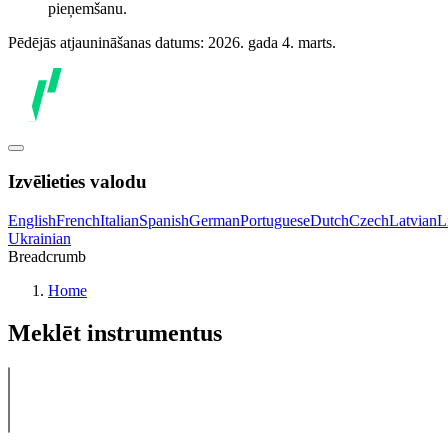
pieņemšanu.
Pēdējās atjaunināšanas datums: 2026. gada 4. marts.
Izvēlieties valodu
English
French
Italian
Spanish
German
Portuguese
Dutch
Czech
Latvian
L
Ukrainian
Breadcrumb
Home
Meklēt instrumentus