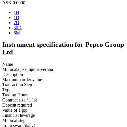
ASK
0.0000
1H
1D
7D
30D
6M
Instrument specification for Pepco Group
Ltd
Name
Minimālā pasūtījuma vērtība
Description
Maximum order value
Transaction Step
Type
Trading Hours
Contract size / 1 lot
Deposit required
Value of 1 pip
Financial leverage
Minimal step
Long swap (daily)