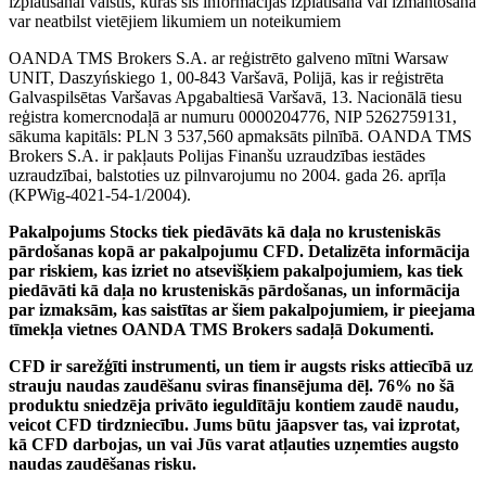
izplatīšanai valstīs, kurās šīs informācijas izplatīšana vai izmantošana
var neatbilst vietējiem likumiem un noteikumiem
OANDA TMS Brokers S.A. ar reģistrēto galveno mītni Warsaw
UNIT, Daszyńskiego 1, 00-843 Varšavā, Polijā, kas ir reģistrēta
Galvaspilsētas Varšavas Apgabaltiesā Varšavā, 13. Nacionālā tiesu
reģistra komercnodaļā ar numuru 0000204776, NIP 5262759131,
sākuma kapitāls: PLN 3 537,560 apmaksāts pilnībā. OANDA TMS
Brokers S.A. ir pakļauts Polijas Finanšu uzraudzības iestādes
uzraudzībai, balstoties uz pilnvarojumu no 2004. gada 26. aprīļa
(KPWig-4021-54-1/2004).
Pakalpojums Stocks tiek piedāvāts kā daļa no krusteniskās
pārdošanas kopā ar pakalpojumu CFD. Detalizēta informācija
par riskiem, kas izriet no atsevišķiem pakalpojumiem, kas tiek
piedāvāti kā daļa no krusteniskās pārdošanas, un informācija
par izmaksām, kas saistītas ar šiem pakalpojumiem, ir pieejama
tīmekļa vietnes OANDA TMS Brokers sadaļā Dokumenti.
CFD ir sarežģīti instrumenti, un tiem ir augsts risks attiecībā uz
strauju naudas zaudēšanu sviras finansējuma dēļ. 76% no šā
produktu sniedzēja privāto ieguldītāju kontiem zaudē naudu,
veicot CFD tirdzniecību. Jums būtu jāapsver tas, vai izprotat,
kā CFD darbojas, un vai Jūs varat atļauties uzņemties augsto
naudas zaudēšanas risku.