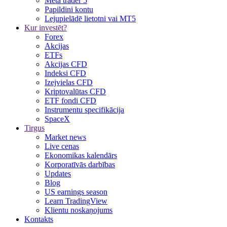
Meta trader 5
Papildini kontu
Lejupielādē lietotni vai MT5
Kur investēt?
Forex
Akcijas
ETFs
Akcijas CFD
Indeksi CFD
Izejvielas CFD
Kriptovalūtas CFD
ETF fondi CFD
Instrumentu specifikācija
SpaceX
Tirgus
Market news
Live cenas
Ekonomikas kalendārs
Korporatīvās darbības
Updates
Blog
US earnings season
Learn TradingView
Klientu noskaņojums
Kontakts