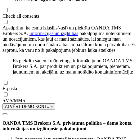
Check all consents
Apstiprinu, ka esmu izlasījis(-usi) un piekrītu OANDA TMS
Brokers S.A.
informācijas un izglītības
pakalpojuma noteikumiem
un nosacījumiem, kas ļauj ar mani sazināties, lai sniegtu man
piedāvājumu un nodrošinātu atbalstu pa tālruni konta pārvaldībai. Es
saprotu, ka varu no šī pakalpojuma jebkurā laikā atteikties.
Es piekrītu saņemt mārketinga informāciju no OANDA TMS
Brokers S.A. par produktiem un pakalpojumiem, piemēram,
jaunumiem un akcijām, uz manu norādīto kontaktinformāciju:
E-pasta
SMS/MMS
ATVĒRT DEMO KONTU »
OANDA TMS Brokers S.A. privātuma politika – demo konts,
informācijas un izglītojošie pakalpojumi