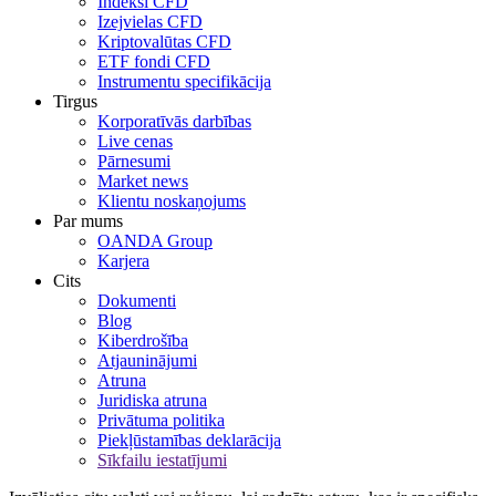
Indeksi CFD
Izejvielas CFD
Kriptovalūtas CFD
ETF fondi CFD
Instrumentu specifikācija
Tirgus
Korporatīvās darbības
Live cenas
Pārnesumi
Market news
Klientu noskaņojums
Par mums
OANDA Group
Karjera
Cits
Dokumenti
Blog
Kiberdrošība
Atjauninājumi
Atruna
Juridiska atruna
Privātuma politika
Piekļūstamības deklarācija
Sīkfailu iestatījumi