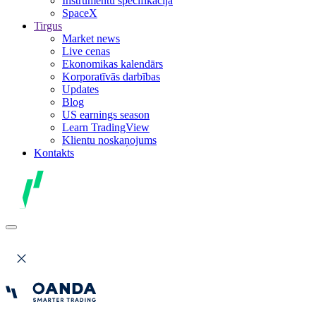
Instrumentu specifikācija
SpaceX
Tirgus
Market news
Live cenas
Ekonomikas kalendārs
Korporatīvās darbības
Updates
Blog
US earnings season
Learn TradingView
Klientu noskaņojums
Kontakts