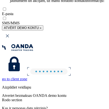
jaunumiem un akcijām, uz manu norādīto kontaktinformāciju:
E-pasta
SMS/MMS
ATVĒRT DEMO KONTU »
go to client zone
Aizpildiet veidlapu
Atveriet bezmaksas OANDA demo kontu
Rodo section
Kas ir personas datu pārzinis?