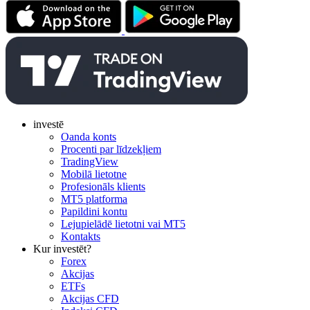
investē
Oanda konts
Procenti par līdzekļiem
TradingView
Mobilā lietotne
Profesionāls klients
MT5 platforma
Papildini kontu
Lejupielādē lietotni vai MT5
Kontakts
Kur investēt?
Forex
Akcijas
ETFs
Akcijas CFD