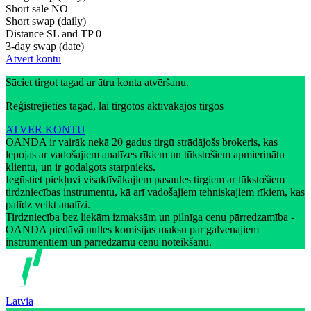
Short sale
NO
Short swap (daily)
Distance SL and TP
0
3-day swap (date)
Atvērt kontu
Sāciet tirgot tagad ar ātru konta atvēršanu.
Reģistrējieties tagad, lai tirgotos aktīvākajos tirgos
ATVER KONTU
OANDA ir vairāk nekā 20 gadus tirgū strādājošs brokeris, kas
lepojas ar vadošajiem analīzes rīkiem un tūkstošiem apmierinātu
klientu, un ir godalgots starpnieks.
Iegūstiet piekļuvi visaktīvākajiem pasaules tirgiem ar tūkstošiem
tirdzniecības instrumentu, kā arī vadošajiem tehniskajiem rīkiem, kas
palīdz veikt analīzi.
Tirdzniecība bez liekām izmaksām un pilnīga cenu pārredzamība -
OANDA piedāvā nulles komisijas maksu par galvenajiem
instrumentiem un pārredzamu cenu noteikšanu.
Latvia