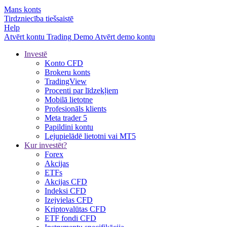
Mans konts
Tirdzniecība tiešsaistē
Help
Atvērt kontu
Trading
Demo
Atvērt demo kontu
Investē
Konto CFD
Brokeru konts
TradingView
Procenti par līdzekļiem
Mobilā lietotne
Profesionāls klients
Meta trader 5
Papildini kontu
Lejupielādē lietotni vai MT5
Kur investēt?
Forex
Akcijas
ETFs
Akcijas CFD
Indeksi CFD
Izejvielas CFD
Kriptovalūtas CFD
ETF fondi CFD