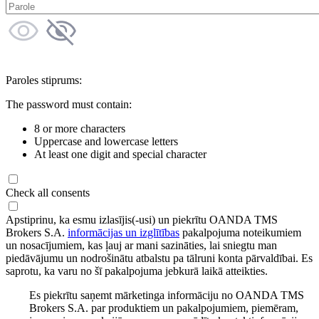
Paroles stiprums:
The password must contain:
8 or more characters
Uppercase and lowercase letters
At least one digit and special character
Check all consents
Apstiprinu, ka esmu izlasījis(-usi) un piekrītu OANDA TMS
Brokers S.A.
informācijas un izglītības
pakalpojuma noteikumiem
un nosacījumiem, kas ļauj ar mani sazināties, lai sniegtu man
piedāvājumu un nodrošinātu atbalstu pa tālruni konta pārvaldībai. Es
saprotu, ka varu no šī pakalpojuma jebkurā laikā atteikties.
Es piekrītu saņemt mārketinga informāciju no OANDA TMS
Brokers S.A. par produktiem un pakalpojumiem, piemēram,