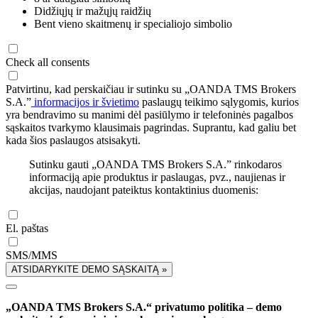
Didžiųjų ir mažųjų raidžių
Bent vieno skaitmenų ir specialiojo simbolio
Check all consents
Patvirtinu, kad perskaičiau ir sutinku su „OANDA TMS Brokers
S.A.”
informacijos ir švietimo
paslaugų teikimo sąlygomis, kurios
yra bendravimo su manimi dėl pasiūlymo ir telefoninės pagalbos
sąskaitos tvarkymo klausimais pagrindas. Suprantu, kad galiu bet
kada šios paslaugos atsisakyti.
Sutinku gauti „OANDA TMS Brokers S.A.” rinkodaros
informaciją apie produktus ir paslaugas, pvz., naujienas ir
akcijas, naudojant pateiktus kontaktinius duomenis:
El. paštas
SMS/MMS
ATSIDARYKITE DEMO SĄSKAITĄ »
„OANDA TMS Brokers S.A.“ privatumo politika – demo