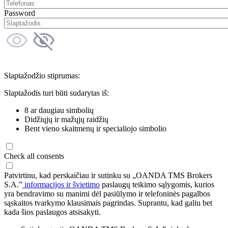
Password
Slaptažodžio stiprumas:
Slaptažodis turi būti sudarytas iš:
8 ar daugiau simbolių
Didžiųjų ir mažųjų raidžių
Bent vieno skaitmenų ir specialiojo simbolio
Check all consents
Patvirtinu, kad perskaičiau ir sutinku su „OANDA TMS Brokers
S.A.”
informacijos ir švietimo
paslaugų teikimo sąlygomis, kurios
yra bendravimo su manimi dėl pasiūlymo ir telefoninės pagalbos
sąskaitos tvarkymo klausimais pagrindas. Suprantu, kad galiu bet
kada šios paslaugos atsisakyti.