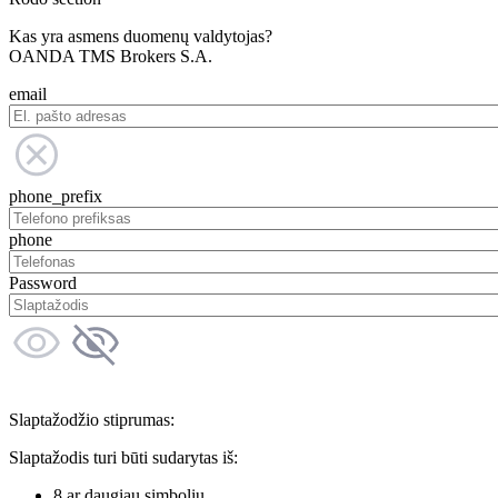
Kas yra asmens duomenų valdytojas?
OANDA TMS Brokers S.A.
email
phone_prefix
phone
Password
Slaptažodžio stiprumas:
Slaptažodis turi būti sudarytas iš:
8 ar daugiau simbolių