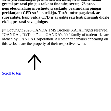
greitai prarasti pinigus taikant finansinį svertą. 76 proc.
neprofesionaliųjų investuotojų sąskaitų prarandami pinigai
prekiaujant CFD su šiuo teikėju. Turėtumėte pagalvoti, ar
suprantate, kaip veikia CFD ir ar galite sau leisti prisiimti didelę
riziką prarasti savo pinigus.
@ Copyright 2026 OANDA TMS Brokers S.A. All rights reserved.
“OANDA”, “fxTrade” and OANDA’s “fx” family of trademarks are
owned by OANDA Corporation. All other trademarks appearing on
this website are the property of their respective owner.
Scroll to top