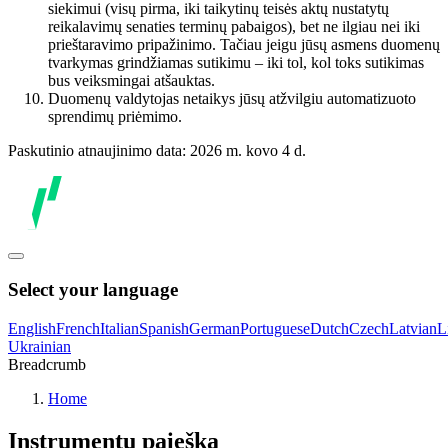
siekimui (visų pirma, iki taikytinų teisės aktų nustatytų
reikalavimų senaties terminų pabaigos), bet ne ilgiau nei iki
prieštaravimo pripažinimo. Tačiau jeigu jūsų asmens duomenų
tvarkymas grindžiamas sutikimu – iki tol, kol toks sutikimas
bus veiksmingai atšauktas.
Duomenų valdytojas netaikys jūsų atžvilgiu automatizuoto
sprendimų priėmimo.
Paskutinio atnaujinimo data: 2026 m. kovo 4 d.
Select your language
English
French
Italian
Spanish
German
Portuguese
Dutch
Czech
Latvian
L
Ukrainian
Breadcrumb
Home
Instrumentų paieška