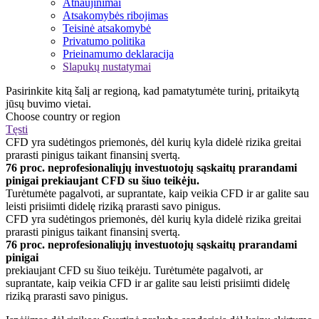
Atnaujinimai
Atsakomybės ribojimas
Teisinė atsakomybė
Privatumo politika
Prieinamumo deklaracija
Slapukų nustatymai
Pasirinkite kitą šalį ar regioną, kad pamatytumėte turinį, pritaikytą
jūsų buvimo vietai.
Choose country or region
Tęsti
CFD yra sudėtingos priemonės, dėl kurių kyla didelė rizika greitai
prarasti pinigus taikant finansinį svertą.
76 proc. neprofesionaliųjų investuotojų sąskaitų prarandami
pinigai prekiaujant CFD su šiuo teikėju.
Turėtumėte pagalvoti, ar suprantate, kaip veikia CFD ir ar galite sau
leisti prisiimti didelę riziką prarasti savo pinigus.
CFD yra sudėtingos priemonės, dėl kurių kyla didelė rizika greitai
prarasti pinigus taikant finansinį svertą.
76 proc. neprofesionaliųjų investuotojų sąskaitų prarandami
pinigai
prekiaujant CFD su šiuo teikėju. Turėtumėte pagalvoti, ar
suprantate, kaip veikia CFD ir ar galite sau leisti prisiimti didelę
riziką prarasti savo pinigus.