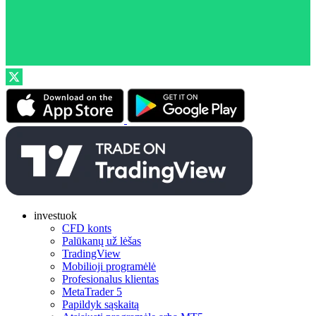
investuok
CFD konts
Palūkanų už lėšas
TradingView
Mobilioji programėlė
Profesionalus klientas
MetaTrader 5
Papildyk sąskaitą