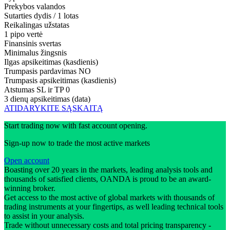
Prekybos valandos
Sutarties dydis / 1 lotas
Reikalingas užstatas
1 pipo vertė
Finansinis svertas
Minimalus žingsnis
Ilgas apsikeitimas (kasdienis)
Trumpasis pardavimas
NO
Trumpasis apsikeitimas (kasdienis)
Atstumas SL ir TP
0
3 dienų apsikeitimas (data)
ATIDARYKITE SĄSKAITĄ
Start trading now with fast account opening.
Sign-up now to trade the most active markets
Open account
Boasting over 20 years in the markets, leading analysis tools and
thousands of satisfied clients, OANDA is proud to be an award-
winning broker.
Get access to the most active of global markets with thousands of
trading instruments at your fingertips, as well leading technical tools
to assist in your analysis.
Trade without unnecessary costs and total pricing transparency -