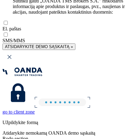
Sutinku gauti „OANDA TMS Brokers S.A.” rinkodaros
informaciją apie produktus ir paslaugas, pvz., naujienas ir
akcijas, naudojant pateiktus kontaktinius duomenis:
El. paštas
SMS/MMS
ATSIDARYKITE DEMO SĄSKAITĄ »
go to client zone
Užpildykite formą
Atidarykite nemokamą OANDA demo sąskaitą
Rodo section