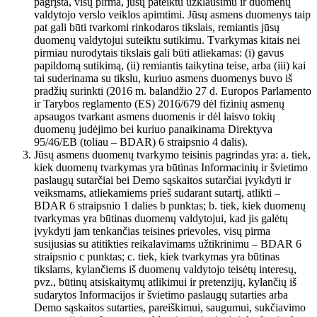
pagrįsta, visų pirma, jūsų pateiktu užklausimu ir duomenų
valdytojo verslo veiklos apimtimi. Jūsų asmens duomenys taip
pat gali būti tvarkomi rinkodaros tikslais, remiantis jūsų
duomenų valdytojui suteiktu sutikimu. Tvarkymas kitais nei
pirmiau nurodytais tikslais gali būti atliekamas: (i) gavus
papildomą sutikimą, (ii) remiantis taikytina teise, arba (iii) kai
tai suderinama su tikslu, kuriuo asmens duomenys buvo iš
pradžių surinkti (2016 m. balandžio 27 d. Europos Parlamento
ir Tarybos reglamento (ES) 2016/679 dėl fizinių asmenų
apsaugos tvarkant asmens duomenis ir dėl laisvo tokių
duomenų judėjimo bei kuriuo panaikinama Direktyva
95/46/EB (toliau – BDAR) 6 straipsnio 4 dalis).
Jūsų asmens duomenų tvarkymo teisinis pagrindas yra: a. tiek,
kiek duomenų tvarkymas yra būtinas Informacinių ir švietimo
paslaugų sutarčiai bei Demo sąskaitos sutarčiai įvykdyti ir
veiksmams, atliekamiems prieš sudarant sutartį, atlikti –
BDAR 6 straipsnio 1 dalies b punktas; b. tiek, kiek duomenų
tvarkymas yra būtinas duomenų valdytojui, kad jis galėtų
įvykdyti jam tenkančias teisines prievoles, visų pirma
susijusias su atitikties reikalavimams užtikrinimu – BDAR 6
straipsnio c punktas; c. tiek, kiek tvarkymas yra būtinas
tikslams, kylančiems iš duomenų valdytojo teisėtų interesų,
pvz., būtinų atsiskaitymų atlikimui ir pretenzijų, kylančių iš
sudarytos Informacijos ir švietimo paslaugų sutarties arba
Demo sąskaitos sutarties, pareiškimui, saugumui, sukčiavimo