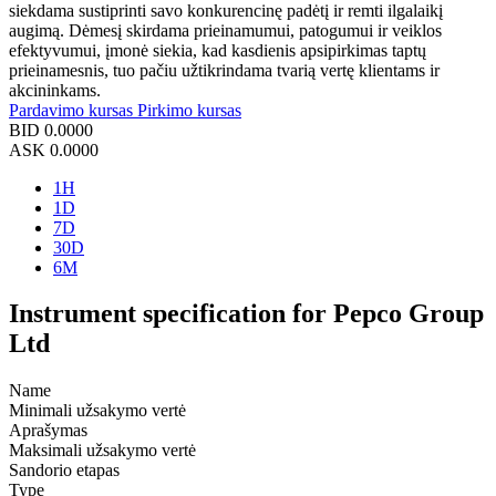
siekdama sustiprinti savo konkurencinę padėtį ir remti ilgalaikį
augimą. Dėmesį skirdama prieinamumui, patogumui ir veiklos
efektyvumui, įmonė siekia, kad kasdienis apsipirkimas taptų
prieinamesnis, tuo pačiu užtikrindama tvarią vertę klientams ir
akcininkams.
Pardavimo kursas
Pirkimo kursas
BID
0.0000
ASK
0.0000
1H
1D
7D
30D
6M
Instrument specification for Pepco Group
Ltd
Name
Minimali užsakymo vertė
Aprašymas
Maksimali užsakymo vertė
Sandorio etapas
Type