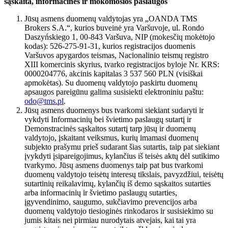
sąskaita, informacinės ir mokomosios paslaugos
Jūsų asmens duomenų valdytojas yra „OANDA TMS
Brokers S.A.“, kurios buveinė yra Varšuvoje, ul. Rondo
Daszyńskiego 1, 00-843 Varšuva, NIP (mokesčių mokėtojo
kodas): 526-275-91-31, kurios registracijos duomenis
Varšuvos apygardos teismas, Nacionalinio teismų registro
XIII komercinis skyrius, tvarko registracijos byloje Nr. KRS:
0000204776, akcinis kapitalas 3 537 560 PLN (visiškai
apmokėtas). Su duomenų valdytojo paskirtu duomenų
apsaugos pareigūnu galima susisiekti elektroniniu paštu:
odo@tms.pl
.
Jūsų asmens duomenys bus tvarkomi siekiant sudaryti ir
vykdyti Informacinių bei švietimo paslaugų sutartį ir
Demonstracinės sąskaitos sutartį tarp jūsų ir duomenų
valdytojo, įskaitant veiksmus, kurių imamasi duomenų
subjekto prašymu prieš sudarant šias sutartis, taip pat siekiant
įvykdyti įsipareigojimus, kylančius iš teisės aktų dėl sutikimo
tvarkymo. Jūsų asmens duomenys taip pat bus tvarkomi
duomenų valdytojo teisėtų interesų tikslais, pavyzdžiui, teisėtų
sutartinių reikalavimų, kylančių iš demo sąskaitos sutarties
arba informacinių ir švietimo paslaugų sutarties,
įgyvendinimo, saugumo, sukčiavimo prevencijos arba
duomenų valdytojo tiesioginės rinkodaros ir susisiekimo su
jumis kitais nei pirmiau nurodytais atvejais, kai tai yra