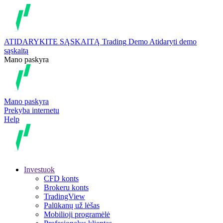
ATIDARYKITE SĄSKAITĄ
Trading
Demo
Atidaryti demo
sąskaitą
Mano paskyra
Mano paskyra
Prekyba internetu
Help
Investuok
CFD konts
Brokeru konts
TradingView
Palūkanų už lėšas
Mobilioji programėlė