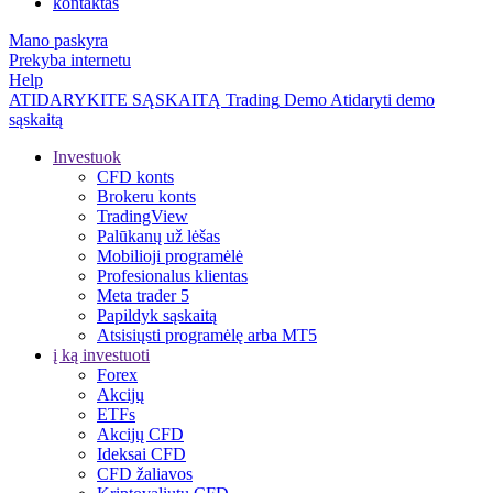
kontaktas
Mano paskyra
Prekyba internetu
Help
ATIDARYKITE SĄSKAITĄ
Trading
Demo
Atidaryti demo
sąskaitą
Investuok
CFD konts
Brokeru konts
TradingView
Palūkanų už lėšas
Mobilioji programėlė
Profesionalus klientas
Meta trader 5
Papildyk sąskaitą
Atsisiųsti programėlę arba MT5
į ką investuoti
Forex
Akcijų
ETFs
Akcijų CFD
Ideksai CFD
CFD žaliavos