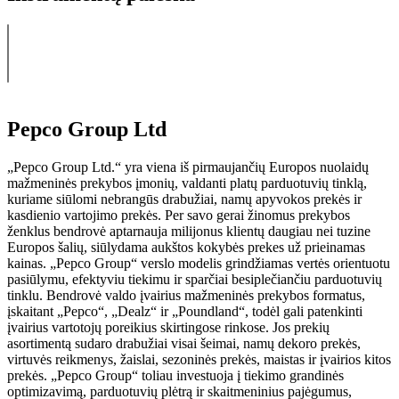
Pepco Group Ltd
„Pepco Group Ltd.“ yra viena iš pirmaujančių Europos nuolaidų
mažmeninės prekybos įmonių, valdanti platų parduotuvių tinklą,
kuriame siūlomi nebrangūs drabužiai, namų apyvokos prekės ir
kasdienio vartojimo prekės. Per savo gerai žinomus prekybos
ženklus bendrovė aptarnauja milijonus klientų daugiau nei tuzine
Europos šalių, siūlydama aukštos kokybės prekes už prieinamas
kainas. „Pepco Group“ verslo modelis grindžiamas vertės orientuotu
pasiūlymu, efektyviu tiekimu ir sparčiai besiplečiančiu parduotuvių
tinklu. Bendrovė valdo įvairius mažmeninės prekybos formatus,
įskaitant „Pepco“, „Dealz“ ir „Poundland“, todėl gali patenkinti
įvairius vartotojų poreikius skirtingose rinkose. Jos prekių
asortimentą sudaro drabužiai visai šeimai, namų dekoro prekės,
virtuvės reikmenys, žaislai, sezoninės prekės, maistas ir įvairios kitos
prekės. „Pepco Group“ toliau investuoja į tiekimo grandinės
optimizavimą, parduotuvių plėtrą ir skaitmeninius pajėgumus,