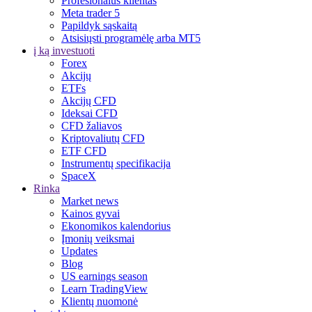
Profesionalus klientas
Meta trader 5
Papildyk sąskaitą
Atsisiųsti programėlę arba MT5
į ką investuoti
Forex
Akcijų
ETFs
Akcijų CFD
Ideksai CFD
CFD žaliavos
Kriptovaliutų CFD
ETF CFD
Instrumentų specifikacija
SpaceX
Rinka
Market news
Kainos gyvai
Ekonomikos kalendorius
Įmonių veiksmai
Updates
Blog
US earnings season
Learn TradingView
Klientų nuomonė