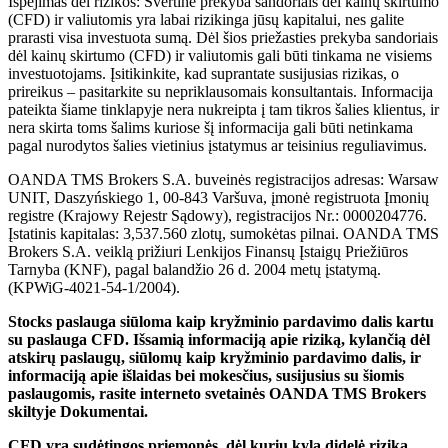
Ispėjimas dėl rizikos: Svertinė prekyba sandoriais dėl kainų skirtumo
(CFD) ir valiutomis yra labai rizikinga jūsų kapitalui, nes galite
prarasti visa investuota sumą. Dėl šios priežasties prekyba sandoriais
dėl kainų skirtumo (CFD) ir valiutomis gali būti tinkama ne visiems
investuotojams. Įsitikinkite, kad suprantate susijusias rizikas, o
prireikus – pasitarkite su nepriklausomais konsultantais. Informacija
pateikta šiame tinklapyje nera nukreipta į tam tikros šalies klientus, ir
nera skirta toms šalims kuriose šį informacija gali būti netinkama
pagal nurodytos šalies vietinius įstatymus ar teisinius reguliavimus.
OANDA TMS Brokers S.A. buveinės registracijos adresas: Warsaw
UNIT, Daszyńskiego 1, 00-843 Varšuva, įmonė registruota Įmonių
registre (Krajowy Rejestr Sądowy), registracijos Nr.: 0000204776.
Įstatinis kapitalas: 3,537.560 zlotų, sumokėtas pilnai. OANDA TMS
Brokers S.A. veiklą prižiuri Lenkijos Finansų Įstaigų Priežiūros
Tarnyba (KNF), pagal balandžio 26 d. 2004 metų įstatymą.
(KPWiG-4021-54-1/2004).
Stocks paslauga siūloma kaip kryžminio pardavimo dalis kartu
su paslauga CFD. Išsamią informaciją apie riziką, kylančią dėl
atskirų paslaugų, siūlomų kaip kryžminio pardavimo dalis, ir
informaciją apie išlaidas bei mokesčius, susijusius su šiomis
paslaugomis, rasite interneto svetainės OANDA TMS Brokers
skiltyje Dokumentai.
CFD yra sudėtingos priemonės, dėl kurių kyla didelė rizika