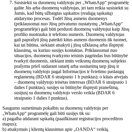
Susisiekti su duomenų valdytoju per „WhatsApp“ programėlę
galite Jūs arba duomenų valdytojas, jei tam reikia susisiekti su
Jumis, kad būtų užbaigtas sąskaitos (realiąją sąskaitą)
atidarymo procesas. Todėl Jūsų asmens duomenys
(priklausomai nuo Jūsų privatumo nustatymų „WhatsApp“
programėlėje) gali būti perduoti duomenų valdytojui kaip Jūsų
profilio nuotrauka ir telefono numeris. Duomenų valdytojas
gali paprašyti jūsų pateikti kitus asmens duomenis tik tuomet,
kai tai būtina, siekiant atsakyti į jūsų užklausą arba išspręsti
klausimą, su kuriuo susijęs kontaktas. Priklausomai nuo
situacijos, duomenų tvarkymo teisinis pagrindas bus būtinybė
tvarkyti duomenis, siekiant imtis veiksmų duomenų subjekto
prašymu prieš sudarant sutartį arba susitarimą tarp jūsų ir
duomenų valdytojo pagal Informacijos ir švietimo paslaugų
reglamentą (BDAR 6 straipsnio 1 b punktas); o kitais atvejais
– duomenų valdytojo teisėtas interesas (BDAR 6 straipsnio 1
dalies f punktas), susijęs su būtinybe išspręsti pranešimą,
susijusį su duomenų valdytojo verslo veikla (BDAR 6
straipsnio 1 dalies f punktas).
Saugumo sumetimais pokalbis su duomenų valdytoju per
„WhatsApp“ programėlę gali būti susijęs tik su:
a) pagalba atidarant sąskaitą (paaiškinant registracijos procedūros
etapus);
b) atsakymais į klientų klausimus apie „OANDA“ veiklą.