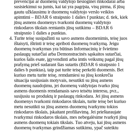
prevencijai ar duomenų valdytojo tiesioginei rinkodarai arba
susisiekimui su jumis, kai tai yra pagrįsta, visų pirma, iš jūsų
gautu užklausimu ir duomenų valdytojo verslo veiklos
apimtimi – BDAR 6 straipsnio 1 dalies f punktas; d. tiek, kiek
jūsų asmens duomenys tvarkomi duomenų valdytojo
rinkodaros tikslais remiantis jūsų sutikimu – BDAR 6
straipsnio 1 dalies a punktas.
Turite teisę susipažinti su savo asmens duomenimis, teisę juos
ištaisyti, ištrinti ir teisę apriboti duomenų tvarkymą. Jeigu
duomenų tvarkymas yra būtinas Informacinių ir švietimo
paslaugų sutarčiai arba Demonstracinės sąskaitos sutarčiai,
kurios šalis esate, įgyvendinti arba imtis veiksmų pagal jūsų
prašymą prieš sudarant šias sutartis (BDAR 6 straipsnio 1
dalies b punktas), taip pat turite teisę perkelti duomenis. Bet
kuriuo metu turite teisę, remdamiesi su jūsų konkrečia
situacija susijusiais motyvais, nesutikti su jūsų asmens
duomenų naudojimu, jei duomenų valdytojas tvarko jūsų
asmens duomenis remdamasis savo teisėtu interesu, pvz.,
susijusiu su produktų ir paslaugų rinkodara. Jei jūsų asmens
duomenys tvarkomi rinkodaros tikslais, turite teisę bet kuriuo
metu nesutikti su jūsų asmens duomenų tvarkymu tokios
rinkodaros tikslais, įskaitant profiliavimą. Jei prieštaraujate
tvarkymui rinkodaros tikslais, mes nebegalėsime tvarkyti jūsų
asmens duomenų tokiais tikslais. Tuo atveju, kai jūsų asmens
duomenų tvarkymas grindžiamas sutikimu, ypač suteiktu