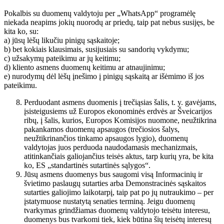
Pokalbis su duomenų valdytoju per „WhatsApp“ programėlę
niekada neapims jokių nuorodų ar priedų, taip pat nebus susijęs, be
kita ko, su:
a) jūsų lėšų likučiu pinigų sąskaitoje;
b) bet kokiais klausimais, susijusiais su sandorių vykdymu;
c) užsakymų pateikimu ar jų keitimu;
d) kliento asmens duomenų keitimu ar atnaujinimu;
e) nurodymų dėl lėšų įnešimo į pinigų sąskaitą ar išėmimo iš jos
pateikimu.
Perduodant asmens duomenis į trečiąsias šalis, t. y. gavėjams,
įsisteigusiems už Europos ekonominės erdvės ar Šveicarijos
ribų, į šalis, kurios, Europos Komisijos nuomone, neužtikrina
pakankamos duomenų apsaugos (trečiosios šalys,
neužtikrinančios tinkamo apsaugos lygio), duomenų
valdytojas juos perduoda naudodamasis mechanizmais,
atitinkančiais galiojančius teisės aktus, tarp kurių yra, be kita
ko, ES „standartinės sutartinės sąlygos“.
Jūsų asmens duomenys bus saugomi visą Informacinių ir
švietimo paslaugų sutarties arba Demonstracinės sąskaitos
sutarties galiojimo laikotarpį, taip pat po jų nutraukimo – per
įstatymuose nustatytą senaties terminą. Jeigu duomenų
tvarkymas grindžiamas duomenų valdytojo teisėtu interesu,
duomenys bus tvarkomi tiek, kiek būtina šių teisėtų interesų