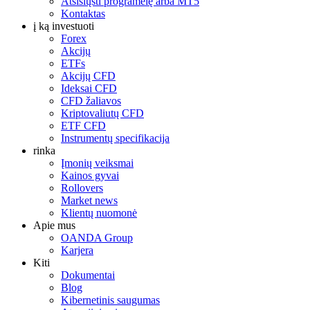
Atsisiųsti programėlę arba MT5
Kontaktas
į ką investuoti
Forex
Akcijų
ETFs
Akcijų CFD
Ideksai CFD
CFD žaliavos
Kriptovaliutų CFD
ETF CFD
Instrumentų specifikacija
rinka
Įmonių veiksmai
Kainos gyvai
Rollovers
Market news
Klientų nuomonė
Apie mus
OANDA Group
Karjera
Kiti
Dokumentai
Blog
Kibernetinis saugumas