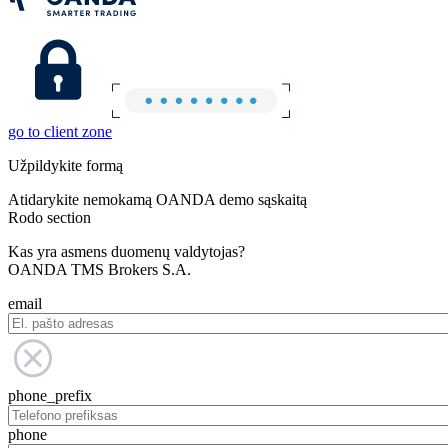
go to client zone
Užpildykite formą
Atidarykite nemokamą OANDA demo sąskaitą
Rodo section
Kas yra asmens duomenų valdytojas?
OANDA TMS Brokers S.A.
email
phone_prefix
phone