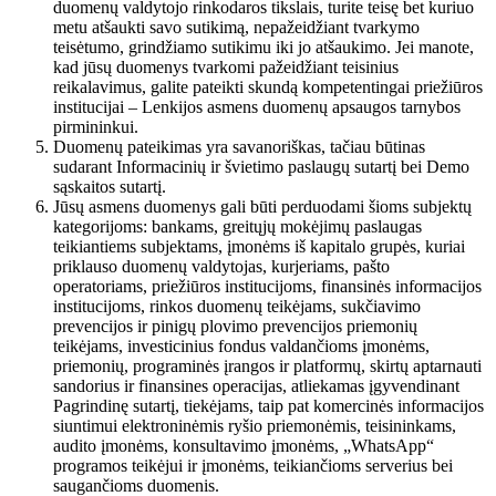
duomenų valdytojo rinkodaros tikslais, turite teisę bet kuriuo
metu atšaukti savo sutikimą, nepažeidžiant tvarkymo
teisėtumo, grindžiamo sutikimu iki jo atšaukimo. Jei manote,
kad jūsų duomenys tvarkomi pažeidžiant teisinius
reikalavimus, galite pateikti skundą kompetentingai priežiūros
institucijai – Lenkijos asmens duomenų apsaugos tarnybos
pirmininkui.
Duomenų pateikimas yra savanoriškas, tačiau būtinas
sudarant Informacinių ir švietimo paslaugų sutartį bei Demo
sąskaitos sutartį.
Jūsų asmens duomenys gali būti perduodami šioms subjektų
kategorijoms: bankams, greitųjų mokėjimų paslaugas
teikiantiems subjektams, įmonėms iš kapitalo grupės, kuriai
priklauso duomenų valdytojas, kurjeriams, pašto
operatoriams, priežiūros institucijoms, finansinės informacijos
institucijoms, rinkos duomenų teikėjams, sukčiavimo
prevencijos ir pinigų plovimo prevencijos priemonių
teikėjams, investicinius fondus valdančioms įmonėms,
priemonių, programinės įrangos ir platformų, skirtų aptarnauti
sandorius ir finansines operacijas, atliekamas įgyvendinant
Pagrindinę sutartį, tiekėjams, taip pat komercinės informacijos
siuntimui elektroninėmis ryšio priemonėmis, teisininkams,
audito įmonėms, konsultavimo įmonėms, „WhatsApp“
programos teikėjui ir įmonėms, teikiančioms serverius bei
saugančioms duomenis.