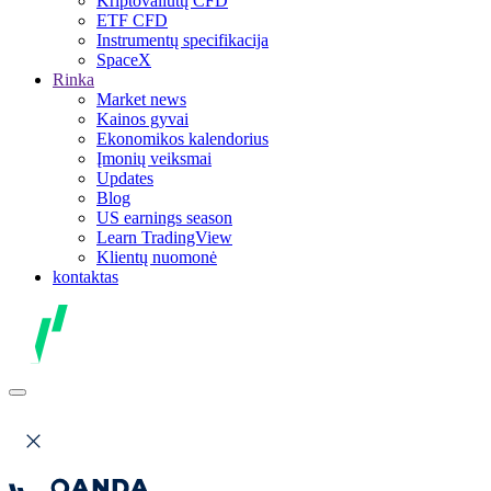
Kriptovaliutų CFD
ETF CFD
Instrumentų specifikacija
SpaceX
Rinka
Market news
Kainos gyvai
Ekonomikos kalendorius
Įmonių veiksmai
Updates
Blog
US earnings season
Learn TradingView
Klientų nuomonė
kontaktas