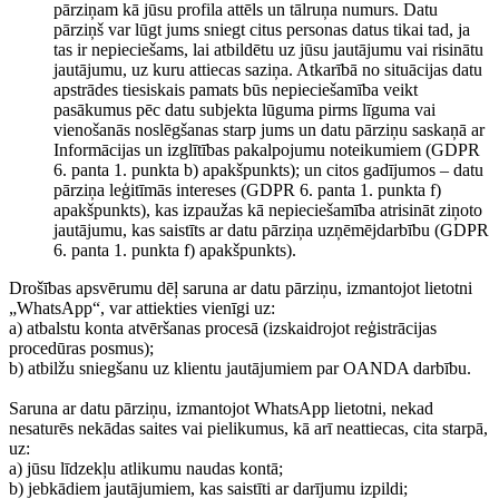
pārziņam kā jūsu profila attēls un tālruņa numurs. Datu
pārziņš var lūgt jums sniegt citus personas datus tikai tad, ja
tas ir nepieciešams, lai atbildētu uz jūsu jautājumu vai risinātu
jautājumu, uz kuru attiecas saziņa. Atkarībā no situācijas datu
apstrādes tiesiskais pamats būs nepieciešamība veikt
pasākumus pēc datu subjekta lūguma pirms līguma vai
vienošanās noslēgšanas starp jums un datu pārziņu saskaņā ar
Informācijas un izglītības pakalpojumu noteikumiem (GDPR
6. panta 1. punkta b) apakšpunkts); un citos gadījumos – datu
pārziņa leģitīmās intereses (GDPR 6. panta 1. punkta f)
apakšpunkts), kas izpaužas kā nepieciešamība atrisināt ziņoto
jautājumu, kas saistīts ar datu pārziņa uzņēmējdarbību (GDPR
6. panta 1. punkta f) apakšpunkts).
Drošības apsvērumu dēļ saruna ar datu pārziņu, izmantojot lietotni
„WhatsApp“, var attiekties vienīgi uz:
a) atbalstu konta atvēršanas procesā (izskaidrojot reģistrācijas
procedūras posmus);
b) atbilžu sniegšanu uz klientu jautājumiem par OANDA darbību.
Saruna ar datu pārziņu, izmantojot WhatsApp lietotni, nekad
nesaturēs nekādas saites vai pielikumus, kā arī neattiecas, cita starpā,
uz:
a) jūsu līdzekļu atlikumu naudas kontā;
b) jebkādiem jautājumiem, kas saistīti ar darījumu izpildi;