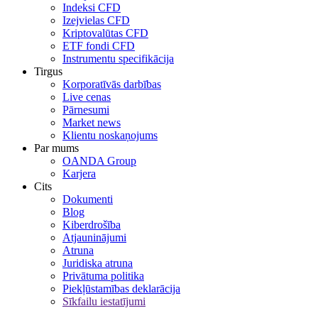
Indeksi CFD
Izejvielas CFD
Kriptovalūtas CFD
ETF fondi CFD
Instrumentu specifikācija
Tirgus
Korporatīvās darbības
Live cenas
Pārnesumi
Market news
Klientu noskaņojums
Par mums
OANDA Group
Karjera
Cits
Dokumenti
Blog
Kiberdrošība
Atjauninājumi
Atruna
Juridiska atruna
Privātuma politika
Piekļūstamības deklarācija
Sīkfailu iestatījumi