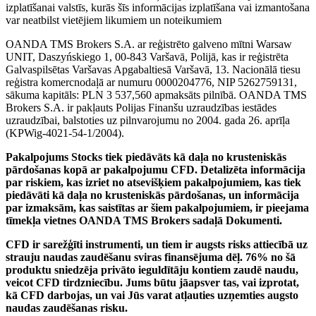
izplatīšanai valstīs, kurās šīs informācijas izplatīšana vai izmantošana
var neatbilst vietējiem likumiem un noteikumiem
OANDA TMS Brokers S.A. ar reģistrēto galveno mītni Warsaw
UNIT, Daszyńskiego 1, 00-843 Varšavā, Polijā, kas ir reģistrēta
Galvaspilsētas Varšavas Apgabaltiesā Varšavā, 13. Nacionālā tiesu
reģistra komercnodaļā ar numuru 0000204776, NIP 5262759131,
sākuma kapitāls: PLN 3 537,560 apmaksāts pilnībā. OANDA TMS
Brokers S.A. ir pakļauts Polijas Finanšu uzraudzības iestādes
uzraudzībai, balstoties uz pilnvarojumu no 2004. gada 26. aprīļa
(KPWig-4021-54-1/2004).
Pakalpojums Stocks tiek piedāvāts kā daļa no krusteniskās
pārdošanas kopā ar pakalpojumu CFD. Detalizēta informācija
par riskiem, kas izriet no atsevišķiem pakalpojumiem, kas tiek
piedāvāti kā daļa no krusteniskās pārdošanas, un informācija
par izmaksām, kas saistītas ar šiem pakalpojumiem, ir pieejama
tīmekļa vietnes OANDA TMS Brokers sadaļā Dokumenti.
CFD ir sarežģīti instrumenti, un tiem ir augsts risks attiecībā uz
strauju naudas zaudēšanu sviras finansējuma dēļ. 76% no šā
produktu sniedzēja privāto ieguldītāju kontiem zaudē naudu,
veicot CFD tirdzniecību. Jums būtu jāapsver tas, vai izprotat,
kā CFD darbojas, un vai Jūs varat atļauties uzņemties augsto
naudas zaudēšanas risku.