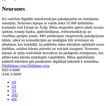
Neurones
Kā vadošais digitālās transformācijas pakalpojumu un risinājumu
sniedzējs, Neurones lepojas ar vairāk nekā 10 000 darbinieku
komandu visā Eiropā un Āzijā. Mūsu ekspertīze aptver plašu nozaru
spektru, tostarp banku, apdrošināšanas, telekomunikāciju un
veselības aprūpes jomās. Mēs piedāvājam visaptverošu pakalpojumu
klāstu, sākot no konsultācijām un stratēģijas līdz ieviešanai un
atbalstam, kas izstrādāti, lai palīdzētu mūsu klientiem optimizēt savas
darbības, uzlabot klientu pieredzi un veicināt izaugsmi. Neurones
lepojas ar spēju nodrošināt inovatīvus un pielāgotus risinājumus, kas
atbilst katra klienta unikālajām vajadzībām. Mūsu apņemšanās
palīdzēt klientiem gūt panākumus digitālajā laikmetā ir nelokāma.
Pārdošanas cena
Pirkšanas cena
BID
0.0000
ASK
0.0000
1H
1D
7D
30D
6M