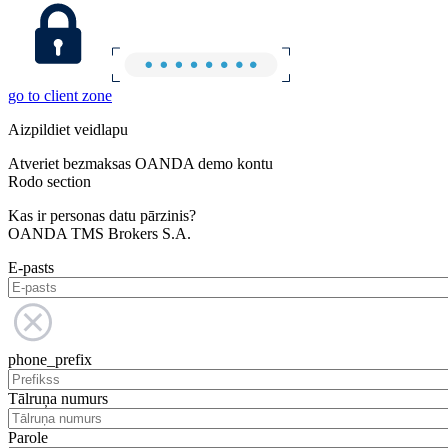
go to client zone
Aizpildiet veidlapu
Atveriet bezmaksas OANDA demo kontu
Rodo section
Kas ir personas datu pārzinis?
OANDA TMS Brokers S.A.
E-pasts
phone_prefix
Tālruņa numurs
Parole