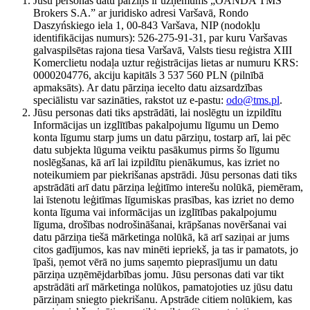
Jūsu personas datu pārziņš ir uzņēmums „OANDA TMS
Brokers S.A.” ar juridisko adresi Varšavā, Rondo
Daszyńskiego iela 1, 00-843 Varšava, NIP (nodokļu
identifikācijas numurs): 526-275-91-31, par kuru Varšavas
galvaspilsētas rajona tiesa Varšavā, Valsts tiesu reģistra XIII
Komerclietu nodaļa uztur reģistrācijas lietas ar numuru KRS:
0000204776, akciju kapitāls 3 537 560 PLN (pilnībā
apmaksāts). Ar datu pārziņa iecelto datu aizsardzības
speciālistu var sazināties, rakstot uz e-pastu:
odo@tms.pl
.
Jūsu personas dati tiks apstrādāti, lai noslēgtu un izpildītu
Informācijas un izglītības pakalpojumu līgumu un Demo
konta līgumu starp jums un datu pārziņu, tostarp arī, lai pēc
datu subjekta lūguma veiktu pasākumus pirms šo līgumu
noslēgšanas, kā arī lai izpildītu pienākumus, kas izriet no
noteikumiem par piekrišanas apstrādi. Jūsu personas dati tiks
apstrādāti arī datu pārziņa leģitīmo interešu nolūkā, piemēram,
lai īstenotu leģitīmas līgumiskas prasības, kas izriet no demo
konta līguma vai informācijas un izglītības pakalpojumu
līguma, drošības nodrošināšanai, krāpšanas novēršanai vai
datu pārziņa tiešā mārketinga nolūkā, kā arī saziņai ar jums
citos gadījumos, kas nav minēti iepriekš, ja tas ir pamatots, jo
īpaši, ņemot vērā no jums saņemto pieprasījumu un datu
pārziņa uzņēmējdarbības jomu. Jūsu personas dati var tikt
apstrādāti arī mārketinga nolūkos, pamatojoties uz jūsu datu
pārziņam sniegto piekrišanu. Apstrāde citiem nolūkiem, kas