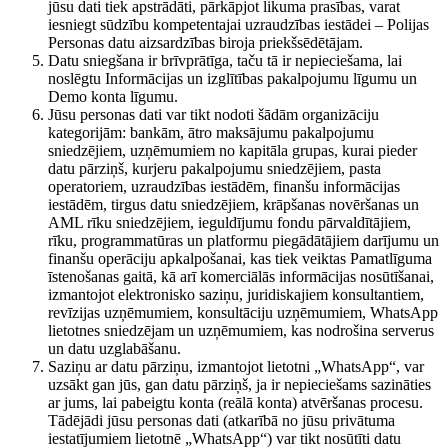
jūsu dati tiek apstrādāti, pārkāpjot likuma prasības, varat
iesniegt sūdzību kompetentajai uzraudzības iestādei – Polijas
Personas datu aizsardzības biroja priekšsēdētājam.
Datu sniegšana ir brīvprātīga, taču tā ir nepieciešama, lai
noslēgtu Informācijas un izglītības pakalpojumu līgumu un
Demo konta līgumu.
Jūsu personas dati var tikt nodoti šādām organizāciju
kategorijām: bankām, ātro maksājumu pakalpojumu
sniedzējiem, uzņēmumiem no kapitāla grupas, kurai pieder
datu pārziņš, kurjeru pakalpojumu sniedzējiem, pasta
operatoriem, uzraudzības iestādēm, finanšu informācijas
iestādēm, tirgus datu sniedzējiem, krāpšanas novēršanas un
AML rīku sniedzējiem, ieguldījumu fondu pārvaldītājiem,
rīku, programmatūras un platformu piegādātājiem darījumu un
finanšu operāciju apkalpošanai, kas tiek veiktas Pamatlīguma
īstenošanas gaitā, kā arī komerciālās informācijas nosūtīšanai,
izmantojot elektronisko saziņu, juridiskajiem konsultantiem,
revīzijas uzņēmumiem, konsultāciju uzņēmumiem, WhatsApp
lietotnes sniedzējam un uzņēmumiem, kas nodrošina serverus
un datu uzglabāšanu.
Saziņu ar datu pārziņu, izmantojot lietotni „WhatsApp“, var
uzsākt gan jūs, gan datu pārziņš, ja ir nepieciešams sazināties
ar jums, lai pabeigtu konta (reālā konta) atvēršanas procesu.
Tādējādi jūsu personas dati (atkarībā no jūsu privātuma
iestatījumiem lietotnē „WhatsApp“) var tikt nosūtīti datu