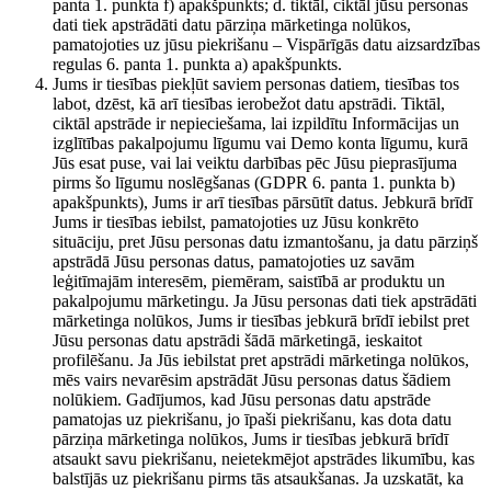
panta 1. punkta f) apakšpunkts; d. tiktāl, ciktāl jūsu personas
dati tiek apstrādāti datu pārziņa mārketinga nolūkos,
pamatojoties uz jūsu piekrišanu – Vispārīgās datu aizsardzības
regulas 6. panta 1. punkta a) apakšpunkts.
Jums ir tiesības piekļūt saviem personas datiem, tiesības tos
labot, dzēst, kā arī tiesības ierobežot datu apstrādi. Tiktāl,
ciktāl apstrāde ir nepieciešama, lai izpildītu Informācijas un
izglītības pakalpojumu līgumu vai Demo konta līgumu, kurā
Jūs esat puse, vai lai veiktu darbības pēc Jūsu pieprasījuma
pirms šo līgumu noslēgšanas (GDPR 6. panta 1. punkta b)
apakšpunkts), Jums ir arī tiesības pārsūtīt datus. Jebkurā brīdī
Jums ir tiesības iebilst, pamatojoties uz Jūsu konkrēto
situāciju, pret Jūsu personas datu izmantošanu, ja datu pārziņš
apstrādā Jūsu personas datus, pamatojoties uz savām
leģitīmajām interesēm, piemēram, saistībā ar produktu un
pakalpojumu mārketingu. Ja Jūsu personas dati tiek apstrādāti
mārketinga nolūkos, Jums ir tiesības jebkurā brīdī iebilst pret
Jūsu personas datu apstrādi šādā mārketingā, ieskaitot
profilēšanu. Ja Jūs iebilstat pret apstrādi mārketinga nolūkos,
mēs vairs nevarēsim apstrādāt Jūsu personas datus šādiem
nolūkiem. Gadījumos, kad Jūsu personas datu apstrāde
pamatojas uz piekrišanu, jo īpaši piekrišanu, kas dota datu
pārziņa mārketinga nolūkos, Jums ir tiesības jebkurā brīdī
atsaukt savu piekrišanu, neietekmējot apstrādes likumību, kas
balstījās uz piekrišanu pirms tās atsaukšanas. Ja uzskatāt, ka