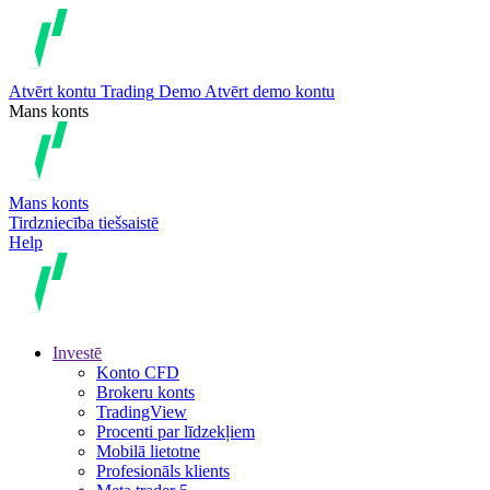
Atvērt kontu
Trading
Demo
Atvērt demo kontu
Mans konts
Mans konts
Tirdzniecība tiešsaistē
Help
Investē
Konto CFD
Brokeru konts
TradingView
Procenti par līdzekļiem
Mobilā lietotne
Profesionāls klients