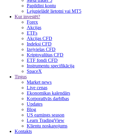
Meta trader 5
Papildini kontu
Lejupielādē lietotni vai MT5
Kur investēt?
Forex
Akcijas
ETFs
Akcijas CFD
Indeksi CFD
Izejvielas CFD
Kriptovalūtas CFD
ETF fondi CFD
Instrumentu specifikācija
SpaceX
Tirgus
Market news
Live cenas
Ekonomikas kalendārs
Korporatīvās darbības
Updates
Blog
US earnings season
Learn TradingView
Klientu noskaņojums
Kontakts