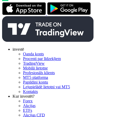
investē
Oanda konts
Procenti par līdzekļiem
TradingView
Mobilā lietotne
Profesionāls klients
MT5 platforma
Papildini kontu
Lejupielādē lietotni vai MT5
Kontakts
Kur investēt?
Forex
Akcijas
ETFs
Akcijas CFD