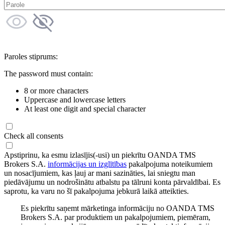
Paroles stiprums:
The password must contain:
8 or more characters
Uppercase and lowercase letters
At least one digit and special character
Check all consents
Apstiprinu, ka esmu izlasījis(-usi) un piekrītu OANDA TMS
Brokers S.A.
informācijas un izglītības
pakalpojuma noteikumiem
un nosacījumiem, kas ļauj ar mani sazināties, lai sniegtu man
piedāvājumu un nodrošinātu atbalstu pa tālruni konta pārvaldībai. Es
saprotu, ka varu no šī pakalpojuma jebkurā laikā atteikties.
Es piekrītu saņemt mārketinga informāciju no OANDA TMS
Brokers S.A. par produktiem un pakalpojumiem, piemēram,