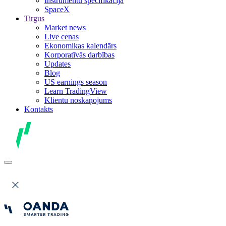
Instrumentu specifikācija
SpaceX
Tirgus
Market news
Live cenas
Ekonomikas kalendārs
Korporatīvās darbības
Updates
Blog
US earnings season
Learn TradingView
Klientu noskaņojums
Kontakts