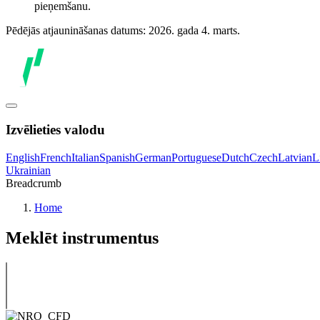
pieņemšanu.
Pēdējās atjaunināšanas datums: 2026. gada 4. marts.
Izvēlieties valodu
English
French
Italian
Spanish
German
Portuguese
Dutch
Czech
Latvian
L
Ukrainian
Breadcrumb
Home
Meklēt instrumentus