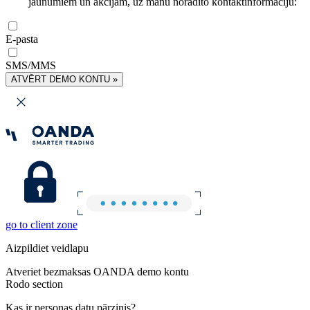
jaunumiem un akcijām, uz manu norādīto kontaktinformāciju:
E-pasta
SMS/MMS
ATVĒRT DEMO KONTU »
go to client zone
Aizpildiet veidlapu
Atveriet bezmaksas OANDA demo kontu
Rodo section
Kas ir personas datu pārzinis?