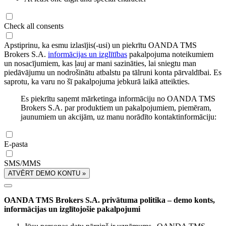
Check all consents
Apstiprinu, ka esmu izlasījis(-usi) un piekrītu OANDA TMS
Brokers S.A.
informācijas un izglītības
pakalpojuma noteikumiem
un nosacījumiem, kas ļauj ar mani sazināties, lai sniegtu man
piedāvājumu un nodrošinātu atbalstu pa tālruni konta pārvaldībai. Es
saprotu, ka varu no šī pakalpojuma jebkurā laikā atteikties.
Es piekrītu saņemt mārketinga informāciju no OANDA TMS
Brokers S.A. par produktiem un pakalpojumiem, piemēram,
jaunumiem un akcijām, uz manu norādīto kontaktinformāciju:
E-pasta
SMS/MMS
ATVĒRT DEMO KONTU »
OANDA TMS Brokers S.A. privātuma politika – demo konts,
informācijas un izglītojošie pakalpojumi