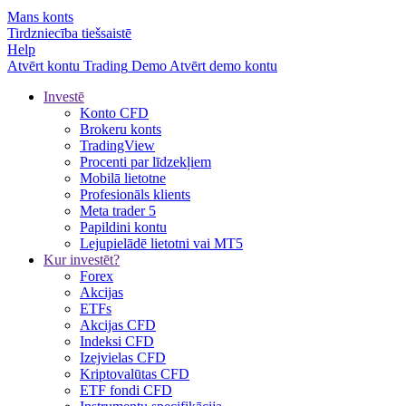
Mans konts
Tirdzniecība tiešsaistē
Help
Atvērt kontu
Trading
Demo
Atvērt demo kontu
Investē
Konto CFD
Brokeru konts
TradingView
Procenti par līdzekļiem
Mobilā lietotne
Profesionāls klients
Meta trader 5
Papildini kontu
Lejupielādē lietotni vai MT5
Kur investēt?
Forex
Akcijas
ETFs
Akcijas CFD
Indeksi CFD
Izejvielas CFD
Kriptovalūtas CFD
ETF fondi CFD