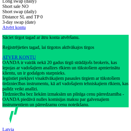
Long swap (daily)
Short sale
NO
Short swap (daily)
Distance SL and TP
0
3-day swap (date)
Atvērt kontu
Sāciet tirgot tagad ar ātru konta atvēršanu.
Reģistrējieties tagad, lai tirgotos aktīvākajos tirgos
ATVER KONTU
OANDA ir vairāk nekā 20 gadus tirgū strādājošs brokeris, kas
lepojas ar vadošajiem analīzes rīkiem un tūkstošiem apmierinātu
klientu, un ir godalgots starpnieks.
Iegūstiet piekļuvi visaktīvākajiem pasaules tirgiem ar tūkstošiem
tirdzniecības instrumentu, kā arī vadošajiem tehniskajiem rīkiem, kas
palīdz veikt analīzi.
Tirdzniecība bez liekām izmaksām un pilnīga cenu pārredzamība -
OANDA piedāvā nulles komisijas maksu par galvenajiem
instrumentiem un pārredzamu cenu noteikšanu.
Latvia