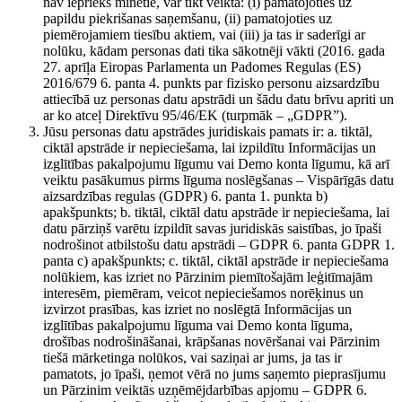
nav iepriekš minētie, var tikt veikta: (i) pamatojoties uz
papildu piekrišanas saņemšanu, (ii) pamatojoties uz
piemērojamiem tiesību aktiem, vai (iii) ja tas ir saderīgi ar
nolūku, kādam personas dati tika sākotnēji vākti (2016. gada
27. aprīļa Eiropas Parlamenta un Padomes Regulas (ES)
2016/679 6. panta 4. punkts par fizisko personu aizsardzību
attiecībā uz personas datu apstrādi un šādu datu brīvu apriti un
ar ko atceļ Direktīvu 95/46/EK (turpmāk – „GDPR”).
Jūsu personas datu apstrādes juridiskais pamats ir: a. tiktāl,
ciktāl apstrāde ir nepieciešama, lai izpildītu Informācijas un
izglītības pakalpojumu līgumu vai Demo konta līgumu, kā arī
veiktu pasākumus pirms līguma noslēgšanas – Vispārīgās datu
aizsardzības regulas (GDPR) 6. panta 1. punkta b)
apakšpunkts; b. tiktāl, ciktāl datu apstrāde ir nepieciešama, lai
datu pārziņš varētu izpildīt savas juridiskās saistības, jo īpaši
nodrošinot atbilstošu datu apstrādi – GDPR 6. panta GDPR 1.
panta c) apakšpunkts; c. tiktāl, ciktāl apstrāde ir nepieciešama
nolūkiem, kas izriet no Pārzinim piemītošajām leģitīmajām
interesēm, piemēram, veicot nepieciešamos norēķinus un
izvirzot prasības, kas izriet no noslēgtā Informācijas un
izglītības pakalpojumu līguma vai Demo konta līguma,
drošības nodrošināšanai, krāpšanas novēršanai vai Pārzinim
tiešā mārketinga nolūkos, vai saziņai ar jums, ja tas ir
pamatots, jo īpaši, ņemot vērā no jums saņemto pieprasījumu
un Pārzinim veiktās uzņēmējdarbības apjomu – GDPR 6.