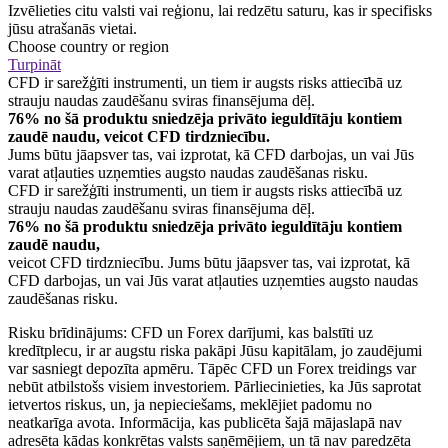
Izvēlieties citu valsti vai reģionu, lai redzētu saturu, kas ir specifisks
jūsu atrašanās vietai.
Choose country or region
Turpināt
CFD ir sarežģīti instrumenti, un tiem ir augsts risks attiecībā uz
strauju naudas zaudēšanu sviras finansējuma dēļ.
76% no šā produktu sniedzēja privāto ieguldītāju kontiem
zaudē naudu, veicot CFD tirdzniecību.
Jums būtu jāapsver tas, vai izprotat, kā CFD darbojas, un vai Jūs
varat atļauties uzņemties augsto naudas zaudēšanas risku.
CFD ir sarežģīti instrumenti, un tiem ir augsts risks attiecībā uz
strauju naudas zaudēšanu sviras finansējuma dēļ.
76% no šā produktu sniedzēja privāto ieguldītāju kontiem
zaudē naudu,
veicot CFD tirdzniecību. Jums būtu jāapsver tas, vai izprotat, kā
CFD darbojas, un vai Jūs varat atļauties uzņemties augsto naudas
zaudēšanas risku.
Risku brīdinājums: CFD un Forex darījumi, kas balstīti uz
kredītplecu, ir ar augstu riska pakāpi Jūsu kapitālam, jo zaudējumi
var sasniegt depozīta apmēru. Tāpēc CFD un Forex treidings var
nebūt atbilstošs visiem investoriem. Pārliecinieties, ka Jūs saprotat
ietvertos riskus, un, ja nepieciešams, meklējiet padomu no
neatkarīga avota. Informācija, kas publicēta šajā mājaslapā nav
adresēta kādas konkrētas valsts saņēmējiem, un tā nav paredzēta