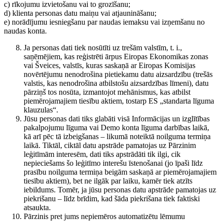
c) rīkojumu izvietošanu vai to grozīšanu;
d) klienta personas datu maiņu vai atjaunināšanu;
e) norādījumu iesniegšanu par naudas iemaksu vai izņemšanu no
naudas konta.
Ja personas dati tiek nosūtīti uz trešām valstīm, t. i.,
saņēmējiem, kas reģistrēti ārpus Eiropas Ekonomikas zonas
vai Šveices, valstīs, kuras saskaņā ar Eiropas Komisijas
novērtējumu nenodrošina pietiekamu datu aizsardzību (trešās
valstis, kas nenodrošina atbilstošu aizsardzības līmeni), datu
pārziņš tos nosūta, izmantojot mehānismus, kas atbilst
piemērojamajiem tiesību aktiem, tostarp ES „standarta līguma
klauzulas“.
Jūsu personas dati tiks glabāti visā Informācijas un izglītības
pakalpojumu līguma vai Demo konta līguma darbības laikā,
kā arī pēc tā izbeigšanas – likumā noteiktā noilguma termiņa
laikā. Tiktāl, ciktāl datu apstrāde pamatojas uz Pārzinim
leģitīmām interesēm, dati tiks apstrādāti tik ilgi, cik
nepieciešams šo leģitīmo interešu īstenošanai (jo īpaši līdz
prasību noilguma termiņa beigām saskaņā ar piemērojamajiem
tiesību aktiem), bet ne ilgāk par laiku, kamēr tiek atzīts
iebildums. Tomēr, ja jūsu personas datu apstrāde pamatojas uz
piekrišanu – līdz brīdim, kad šāda piekrišana tiek faktiski
atsaukta.
Pārzinis pret jums nepiemēros automatizētu lēmumu