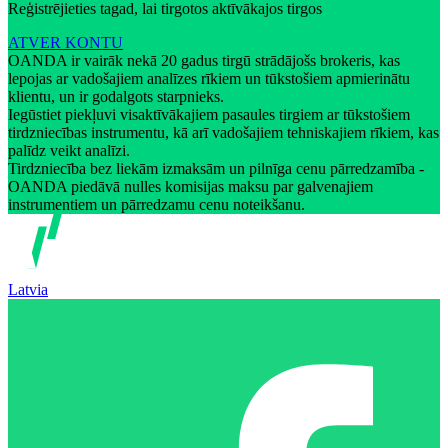
Reģistrējieties tagad, lai tirgotos aktīvākajos tirgos
ATVER KONTU
OANDA ir vairāk nekā 20 gadus tirgū strādājošs brokeris, kas
lepojas ar vadošajiem analīzes rīkiem un tūkstošiem apmierinātu
klientu, un ir godalgots starpnieks.
Iegūstiet piekļuvi visaktīvākajiem pasaules tirgiem ar tūkstošiem
tirdzniecības instrumentu, kā arī vadošajiem tehniskajiem rīkiem, kas
palīdz veikt analīzi.
Tirdzniecība bez liekām izmaksām un pilnīga cenu pārredzamība -
OANDA piedāvā nulles komisijas maksu par galvenajiem
instrumentiem un pārredzamu cenu noteikšanu.
Latvia