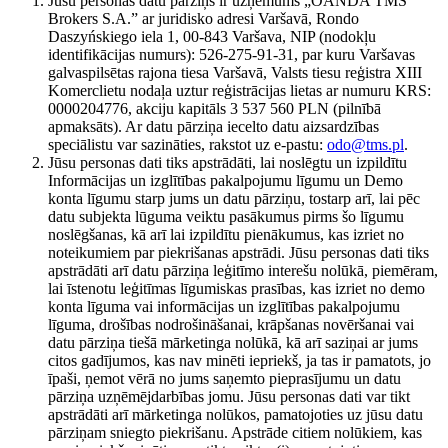
Jūsu personas datu pārziņš ir uzņēmums „OANDA TMS
Brokers S.A.” ar juridisko adresi Varšavā, Rondo
Daszyńskiego iela 1, 00-843 Varšava, NIP (nodokļu
identifikācijas numurs): 526-275-91-31, par kuru Varšavas
galvaspilsētas rajona tiesa Varšavā, Valsts tiesu reģistra XIII
Komerclietu nodaļa uztur reģistrācijas lietas ar numuru KRS:
0000204776, akciju kapitāls 3 537 560 PLN (pilnībā
apmaksāts). Ar datu pārziņa iecelto datu aizsardzības
speciālistu var sazināties, rakstot uz e-pastu:
odo@tms.pl
.
Jūsu personas dati tiks apstrādāti, lai noslēgtu un izpildītu
Informācijas un izglītības pakalpojumu līgumu un Demo
konta līgumu starp jums un datu pārziņu, tostarp arī, lai pēc
datu subjekta lūguma veiktu pasākumus pirms šo līgumu
noslēgšanas, kā arī lai izpildītu pienākumus, kas izriet no
noteikumiem par piekrišanas apstrādi. Jūsu personas dati tiks
apstrādāti arī datu pārziņa leģitīmo interešu nolūkā, piemēram,
lai īstenotu leģitīmas līgumiskas prasības, kas izriet no demo
konta līguma vai informācijas un izglītības pakalpojumu
līguma, drošības nodrošināšanai, krāpšanas novēršanai vai
datu pārziņa tiešā mārketinga nolūkā, kā arī saziņai ar jums
citos gadījumos, kas nav minēti iepriekš, ja tas ir pamatots, jo
īpaši, ņemot vērā no jums saņemto pieprasījumu un datu
pārziņa uzņēmējdarbības jomu. Jūsu personas dati var tikt
apstrādāti arī mārketinga nolūkos, pamatojoties uz jūsu datu
pārziņam sniegto piekrišanu. Apstrāde citiem nolūkiem, kas