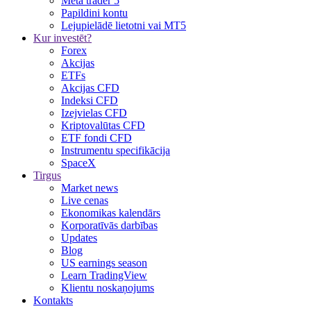
Meta trader 5
Papildini kontu
Lejupielādē lietotni vai MT5
Kur investēt?
Forex
Akcijas
ETFs
Akcijas CFD
Indeksi CFD
Izejvielas CFD
Kriptovalūtas CFD
ETF fondi CFD
Instrumentu specifikācija
SpaceX
Tirgus
Market news
Live cenas
Ekonomikas kalendārs
Korporatīvās darbības
Updates
Blog
US earnings season
Learn TradingView
Klientu noskaņojums
Kontakts