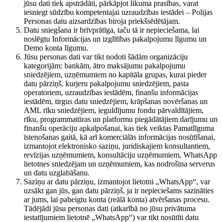
jūsu dati tiek apstrādāti, pārkāpjot likuma prasības, varat
iesniegt sūdzību kompetentajai uzraudzības iestādei – Polijas
Personas datu aizsardzības biroja priekšsēdētājam.
Datu sniegšana ir brīvprātīga, taču tā ir nepieciešama, lai
noslēgtu Informācijas un izglītības pakalpojumu līgumu un
Demo konta līgumu.
Jūsu personas dati var tikt nodoti šādām organizāciju
kategorijām: bankām, ātro maksājumu pakalpojumu
sniedzējiem, uzņēmumiem no kapitāla grupas, kurai pieder
datu pārziņš, kurjeru pakalpojumu sniedzējiem, pasta
operatoriem, uzraudzības iestādēm, finanšu informācijas
iestādēm, tirgus datu sniedzējiem, krāpšanas novēršanas un
AML rīku sniedzējiem, ieguldījumu fondu pārvaldītājiem,
rīku, programmatūras un platformu piegādātājiem darījumu un
finanšu operāciju apkalpošanai, kas tiek veiktas Pamatlīguma
īstenošanas gaitā, kā arī komerciālās informācijas nosūtīšanai,
izmantojot elektronisko saziņu, juridiskajiem konsultantiem,
revīzijas uzņēmumiem, konsultāciju uzņēmumiem, WhatsApp
lietotnes sniedzējam un uzņēmumiem, kas nodrošina serverus
un datu uzglabāšanu.
Saziņu ar datu pārziņu, izmantojot lietotni „WhatsApp“, var
uzsākt gan jūs, gan datu pārziņš, ja ir nepieciešams sazināties
ar jums, lai pabeigtu konta (reālā konta) atvēršanas procesu.
Tādējādi jūsu personas dati (atkarībā no jūsu privātuma
iestatījumiem lietotnē „WhatsApp“) var tikt nosūtīti datu