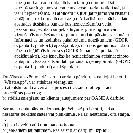
pārziņam kā jūsu profila attēls un tālruņa numurs. Datu
pārziņš var lūgt jums sniegt citus personas datus tikai tad, ja
tas ir nepieciešams, lai atbildētu uz jūsu jautājumu vai risinātu
jautājumu, uz kuru attiecas saziņa. Atkarībā no situācijas datu
apstrādes tiesiskais pamats būs nepieciešamība veikt
pasākumus pēc datu subjekta lūguma pirms līguma vai
vienošanās noslēgšanas starp jums un datu pārziņu saskaņā ar
Informācijas un izglītības pakalpojumu noteikumiem (GDPR
6. panta 1. punkta b) apakšpunkts); un citos gadījumos – datu
pārziņa leģitīmās intereses (GDPR 6. panta 1. punkta f)
apakšpunkts), kas izpaužas kā nepieciešamība atrisināt ziņoto
jautājumu, kas saistīts ar datu pārziņa uzņēmējdarbību (GDPR
6. panta 1. punkta f) apakšpunkts).
Drošības apsvērumu dēļ saruna ar datu pārziņu, izmantojot lietotni
„WhatsApp“, var attiekties vienīgi uz:
a) atbalstu konta atvēršanas procesā (izskaidrojot reģistrācijas
procedūras posmus);
b) atbilžu sniegšanu uz klientu jautājumiem par OANDA darbību.
Saruna ar datu pārziņu, izmantojot WhatsApp lietotni, nekad
nesaturēs nekādas saites vai pielikumus, kā arī neattiecas, cita starpā,
uz:
a) jūsu līdzekļu atlikumu naudas kontā;
b) jebkādiem jautājumiem, kas saistīti ar darījumu izpildi;