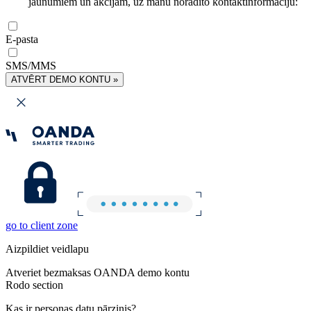
jaunumiem un akcijām, uz manu norādīto kontaktinformāciju:
E-pasta
SMS/MMS
ATVĒRT DEMO KONTU »
go to client zone
Aizpildiet veidlapu
Atveriet bezmaksas OANDA demo kontu
Rodo section
Kas ir personas datu pārzinis?