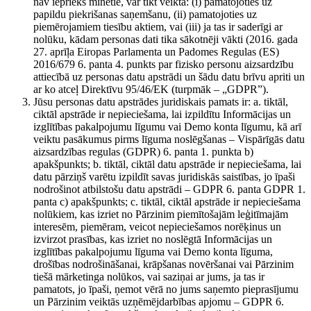
nav iepriekš minētie, var tikt veikta: (i) pamatojoties uz
papildu piekrišanas saņemšanu, (ii) pamatojoties uz
piemērojamiem tiesību aktiem, vai (iii) ja tas ir saderīgi ar
nolūku, kādam personas dati tika sākotnēji vākti (2016. gada
27. aprīļa Eiropas Parlamenta un Padomes Regulas (ES)
2016/679 6. panta 4. punkts par fizisko personu aizsardzību
attiecībā uz personas datu apstrādi un šādu datu brīvu apriti un
ar ko atceļ Direktīvu 95/46/EK (turpmāk – „GDPR”).
Jūsu personas datu apstrādes juridiskais pamats ir: a. tiktāl,
ciktāl apstrāde ir nepieciešama, lai izpildītu Informācijas un
izglītības pakalpojumu līgumu vai Demo konta līgumu, kā arī
veiktu pasākumus pirms līguma noslēgšanas – Vispārīgās datu
aizsardzības regulas (GDPR) 6. panta 1. punkta b)
apakšpunkts; b. tiktāl, ciktāl datu apstrāde ir nepieciešama, lai
datu pārziņš varētu izpildīt savas juridiskās saistības, jo īpaši
nodrošinot atbilstošu datu apstrādi – GDPR 6. panta GDPR 1.
panta c) apakšpunkts; c. tiktāl, ciktāl apstrāde ir nepieciešama
nolūkiem, kas izriet no Pārzinim piemītošajām leģitīmajām
interesēm, piemēram, veicot nepieciešamos norēķinus un
izvirzot prasības, kas izriet no noslēgtā Informācijas un
izglītības pakalpojumu līguma vai Demo konta līguma,
drošības nodrošināšanai, krāpšanas novēršanai vai Pārzinim
tiešā mārketinga nolūkos, vai saziņai ar jums, ja tas ir
pamatots, jo īpaši, ņemot vērā no jums saņemto pieprasījumu
un Pārzinim veiktās uzņēmējdarbības apjomu – GDPR 6.