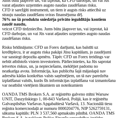
Jums būtu jāapsver tas, vai izprotat, kā CFD darbojas, un vai Jūs
varat atļauties uzņemties augsto naudas zaudēšanas risku.
CFD ir sarežģīti instrumenti, un tiem ir augsts risks attiecībā uz
strauju naudas zaudēšanu sviras finansējuma dēļ.
76% no šā produktu sniedzēja privāto ieguldītāju kontiem
zaudē naudu,
veicot CFD tirdzniecību. Jums būtu jāapsver tas, vai izprotat, kā
CFD darbojas, un vai Jūs varat atļauties uzņemties augsto naudas
zaudēšanas risku.
Risku brīdinājums: CFD un Forex darījumi, kas balstīti uz
kredītplecu, ir ar augstu riska pakāpi Jūsu kapitālam, jo zaudējumi
var sasniegt depozīta apmēru. Tāpēc CFD un Forex treidings var
nebūt atbilstošs visiem investoriem. Pārliecinieties, ka Jūs saprotat
ietvertos riskus, un, ja nepieciešams, meklējiet padomu no
neatkarīga avota. Informācija, kas publicēta šajā mājaslapā nav
adresēta kādas konkrētas valsts saņēmējiem, un tā nav paredzēta
izplatīšanai valstīs, kurās šīs informācijas izplatīšana vai izmantošana
var neatbilst vietējiem likumiem un noteikumiem
OANDA TMS Brokers S.A. ar reģistrēto galveno mītni Warsaw
UNIT, Daszyńskiego 1, 00-843 Varšavā, Polijā, kas ir reģistrēta
Galvaspilsētas Varšavas Apgabaltiesā Varšavā, 13. Nacionālā tiesu
reģistra komercnodaļā ar numuru 0000204776, NIP 5262759131,
sākuma kapitāls: PLN 3 537,560 apmaksāts pilnībā. OANDA TMS
Brokers S.A. ir pakļauts Polijas Finanšu uzraudzības iestādes