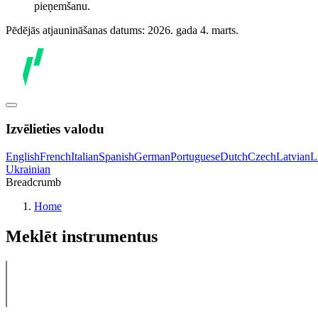
pieņemšanu.
Pēdējās atjaunināšanas datums: 2026. gada 4. marts.
Izvēlieties valodu
English
French
Italian
Spanish
German
Portuguese
Dutch
Czech
Latvian
L
Ukrainian
Breadcrumb
Home
Meklēt instrumentus