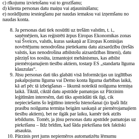
c) rīkojumu izvietošanu vai to grozīšanu;
d) klienta personas datu maiņu vai atjaunināšanu;
e) norādījumu iesniegšanu par naudas iemaksu vai izņemšanu no
naudas konta.
Ja personas dati tiek nosūtīti uz trešām valstīm, t. i.,
saņēmējiem, kas reģistrēti ārpus Eiropas Ekonomikas zonas
vai Šveices, valstīs, kuras saskaņā ar Eiropas Komisijas
novērtējumu nenodrošina pietiekamu datu aizsardzību (trešās
valstis, kas nenodrošina atbilstošu aizsardzības līmeni), datu
pārziņš tos nosūta, izmantojot mehānismus, kas atbilst
piemērojamajiem tiesību aktiem, tostarp ES „standarta līguma
klauzulas“.
Jūsu personas dati tiks glabāti visā Informācijas un izglītības
pakalpojumu līguma vai Demo konta līguma darbības laikā,
kā arī pēc tā izbeigšanas – likumā noteiktā noilguma termiņa
laikā. Tiktāl, ciktāl datu apstrāde pamatojas uz Pārzinim
leģitīmām interesēm, dati tiks apstrādāti tik ilgi, cik
nepieciešams šo leģitīmo interešu īstenošanai (jo īpaši līdz
prasību noilguma termiņa beigām saskaņā ar piemērojamajiem
tiesību aktiem), bet ne ilgāk par laiku, kamēr tiek atzīts
iebildums. Tomēr, ja jūsu personas datu apstrāde pamatojas uz
piekrišanu – līdz brīdim, kad šāda piekrišana tiek faktiski
atsaukta.
Pārzinis pret jums nepiemēros automatizētu lēmumu