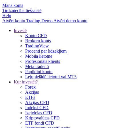
Mans konts
Tirdzniecība tiešsaistē
Help
Atvērt kontu
Trading
Demo
Atvērt demo kontu
Investē
Konto CFD
Brokeru konts
TradingView
Procenti par līdzekļiem
Mobilā lietotne
Profesionāls klients
Meta trader 5
Papildini kontu
Lejupielādē lietotni vai MT5
Kur investēt?
Forex
Akcijas
ETFs
Akcijas CFD
Indeksi CFD
Izejvielas CFD
Kriptovalūtas CFD
ETF fondi CFD