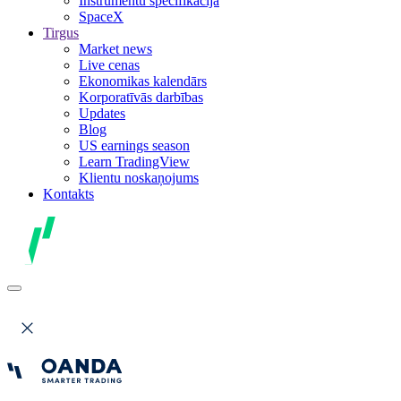
Instrumentu specifikācija
SpaceX
Tirgus
Market news
Live cenas
Ekonomikas kalendārs
Korporatīvās darbības
Updates
Blog
US earnings season
Learn TradingView
Klientu noskaņojums
Kontakts