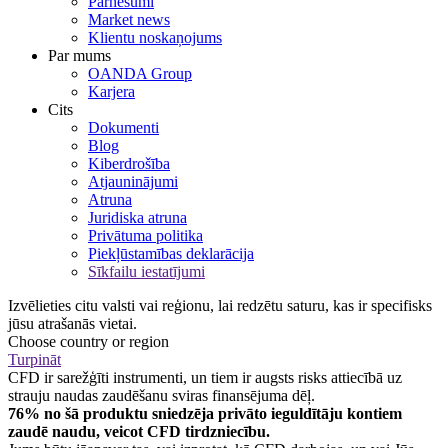
Pārnesumi
Market news
Klientu noskaņojums
Par mums
OANDA Group
Karjera
Cits
Dokumenti
Blog
Kiberdrošība
Atjauninājumi
Atruna
Juridiska atruna
Privātuma politika
Piekļūstamības deklarācija
Sīkfailu iestatījumi
Izvēlieties citu valsti vai reģionu, lai redzētu saturu, kas ir specifisks
jūsu atrašanās vietai.
Choose country or region
Turpināt
CFD ir sarežģīti instrumenti, un tiem ir augsts risks attiecībā uz
strauju naudas zaudēšanu sviras finansējuma dēļ.
76% no šā produktu sniedzēja privāto ieguldītāju kontiem
zaudē naudu, veicot CFD tirdzniecību.