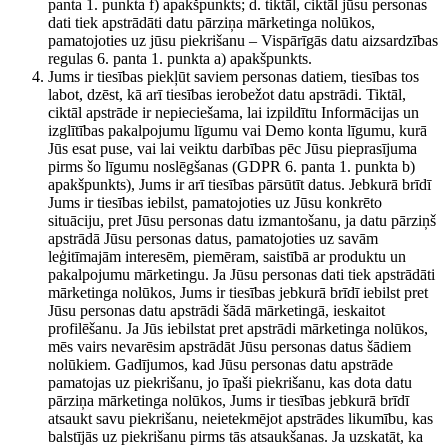
panta 1. punkta f) apakšpunkts; d. tiktāl, ciktāl jūsu personas
dati tiek apstrādāti datu pārziņa mārketinga nolūkos,
pamatojoties uz jūsu piekrišanu – Vispārīgās datu aizsardzības
regulas 6. panta 1. punkta a) apakšpunkts.
Jums ir tiesības piekļūt saviem personas datiem, tiesības tos
labot, dzēst, kā arī tiesības ierobežot datu apstrādi. Tiktāl,
ciktāl apstrāde ir nepieciešama, lai izpildītu Informācijas un
izglītības pakalpojumu līgumu vai Demo konta līgumu, kurā
Jūs esat puse, vai lai veiktu darbības pēc Jūsu pieprasījuma
pirms šo līgumu noslēgšanas (GDPR 6. panta 1. punkta b)
apakšpunkts), Jums ir arī tiesības pārsūtīt datus. Jebkurā brīdī
Jums ir tiesības iebilst, pamatojoties uz Jūsu konkrēto
situāciju, pret Jūsu personas datu izmantošanu, ja datu pārziņš
apstrādā Jūsu personas datus, pamatojoties uz savām
leģitīmajām interesēm, piemēram, saistībā ar produktu un
pakalpojumu mārketingu. Ja Jūsu personas dati tiek apstrādāti
mārketinga nolūkos, Jums ir tiesības jebkurā brīdī iebilst pret
Jūsu personas datu apstrādi šādā mārketingā, ieskaitot
profilēšanu. Ja Jūs iebilstat pret apstrādi mārketinga nolūkos,
mēs vairs nevarēsim apstrādāt Jūsu personas datus šādiem
nolūkiem. Gadījumos, kad Jūsu personas datu apstrāde
pamatojas uz piekrišanu, jo īpaši piekrišanu, kas dota datu
pārziņa mārketinga nolūkos, Jums ir tiesības jebkurā brīdī
atsaukt savu piekrišanu, neietekmējot apstrādes likumību, kas
balstījās uz piekrišanu pirms tās atsaukšanas. Ja uzskatāt, ka