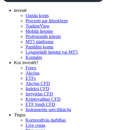
investē
Oanda konts
Procenti par līdzekļiem
TradingView
Mobilā lietotne
Profesionāls klients
MT5 platforma
Papildini kontu
Lejupielādē lietotni vai MT5
Kontakts
Kur investēt?
Forex
Akcijas
ETFs
Akcijas CFD
Indeksi CFD
Izejvielas CFD
Kriptovalūtas CFD
ETF fondi CFD
Instrumentu specifikācija
Tirgus
Korporatīvās darbības
Live cenas