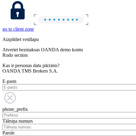
go to client zone
Aizpildiet veidlapu
Atveriet bezmaksas OANDA demo kontu
Rodo section
Kas ir personas datu pārzinis?
OANDA TMS Brokers S.A.
E-pasts
phone_prefix
Tālruņa numurs
Parole