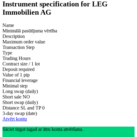
Instrument specification for LEG
Immobilien AG
Name
Minimālā pasūtījuma vērtība
Description
Maximum order value
Transaction Step
Type
Trading Hours
Contract size / 1 lot
Deposit required
Value of 1 pip
Financial leverage
Minimal step
Long swap (daily)
Short sale
NO
Short swap (daily)
Distance SL and TP
0
3-day swap (date)
Atvērt kontu
Sāciet tirgot tagad ar ātru konta atvēršanu.