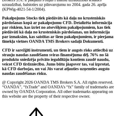
uzraudzībai, balstoties uz pilnvarojumu no 2004. gada 26. aprīļa
(KPWig-4021-54-1/2004).
Pakalpojums Stocks tiek piedāvāts kā daļa no krusteniskās
pārdošanas kopā ar pakalpojumu CFD. Detalizēta informācija
par riskiem, kas izriet no atsevišķiem pakalpojumiem, kas tiek
piedāvāti kā daļa no krusteniskās pārdošanas, un informācija
par izmaksām, kas saistītas ar šiem pakalpojumiem, ir pieejama
tīmekļa vietnes OANDA TMS Brokers sadaļā Dokumenti.
CFD ir sarežģīti instrumenti, un tiem ir augsts risks attiecībā uz
strauju naudas zaudēšanu sviras finansējuma dēļ. 76% no šā
produktu sniedzēja privāto ieguldītāju kontiem zaudē naudu,
veicot CFD tirdzniecību. Jums būtu jāapsver tas, vai izprotat,
kā CFD darbojas, un vai Jūs varat atļauties uzņemties augsto
naudas zaudēšanas risku.
@ Copyright 2026 OANDA TMS Brokers S.A. All rights reserved.
“OANDA”, “fxTrade” and OANDA’s “fx” family of trademarks are
owned by OANDA Corporation. All other trademarks appearing on
this website are the property of their respective owner.