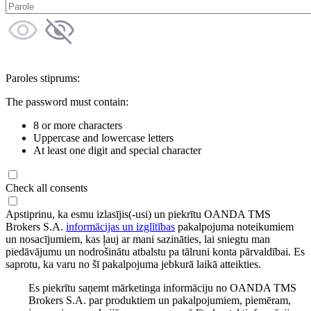
Paroles stiprums:
The password must contain:
8 or more characters
Uppercase and lowercase letters
At least one digit and special character
Check all consents
Apstiprinu, ka esmu izlasījis(-usi) un piekrītu OANDA TMS
Brokers S.A.
informācijas un izglītības
pakalpojuma noteikumiem
un nosacījumiem, kas ļauj ar mani sazināties, lai sniegtu man
piedāvājumu un nodrošinātu atbalstu pa tālruni konta pārvaldībai. Es
saprotu, ka varu no šī pakalpojuma jebkurā laikā atteikties.
Es piekrītu saņemt mārketinga informāciju no OANDA TMS
Brokers S.A. par produktiem un pakalpojumiem, piemēram,