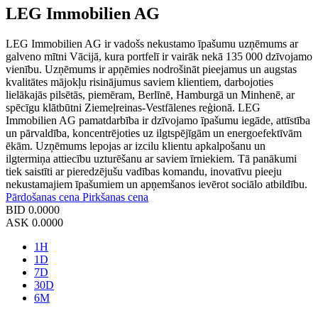
LEG Immobilien AG
LEG Immobilien AG ir vadošs nekustamo īpašumu uzņēmums ar
galveno mītni Vācijā, kura portfelī ir vairāk nekā 135 000 dzīvojamo
vienību. Uzņēmums ir apņēmies nodrošināt pieejamus un augstas
kvalitātes mājokļu risinājumus saviem klientiem, darbojoties
lielākajās pilsētās, piemēram, Berlīnē, Hamburgā un Minhenē, ar
spēcīgu klātbūtni Ziemeļreinas-Vestfālenes reģionā. LEG
Immobilien AG pamatdarbība ir dzīvojamo īpašumu iegāde, attīstība
un pārvaldība, koncentrējoties uz ilgtspējīgām un energoefektīvām
ēkām. Uzņēmums lepojas ar izcilu klientu apkalpošanu un
ilgtermiņa attiecību uzturēšanu ar saviem īrniekiem. Tā panākumi
tiek saistīti ar pieredzējušu vadības komandu, inovatīvu pieeju
nekustamajiem īpašumiem un apņemšanos ievērot sociālo atbildību.
Pārdošanas cena
Pirkšanas cena
BID
0.0000
ASK
0.0000
1H
1D
7D
30D
6M