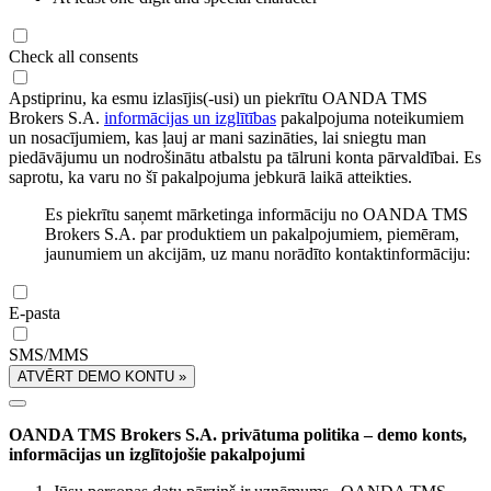
Check all consents
Apstiprinu, ka esmu izlasījis(-usi) un piekrītu OANDA TMS
Brokers S.A.
informācijas un izglītības
pakalpojuma noteikumiem
un nosacījumiem, kas ļauj ar mani sazināties, lai sniegtu man
piedāvājumu un nodrošinātu atbalstu pa tālruni konta pārvaldībai. Es
saprotu, ka varu no šī pakalpojuma jebkurā laikā atteikties.
Es piekrītu saņemt mārketinga informāciju no OANDA TMS
Brokers S.A. par produktiem un pakalpojumiem, piemēram,
jaunumiem un akcijām, uz manu norādīto kontaktinformāciju:
E-pasta
SMS/MMS
ATVĒRT DEMO KONTU »
OANDA TMS Brokers S.A. privātuma politika – demo konts,
informācijas un izglītojošie pakalpojumi