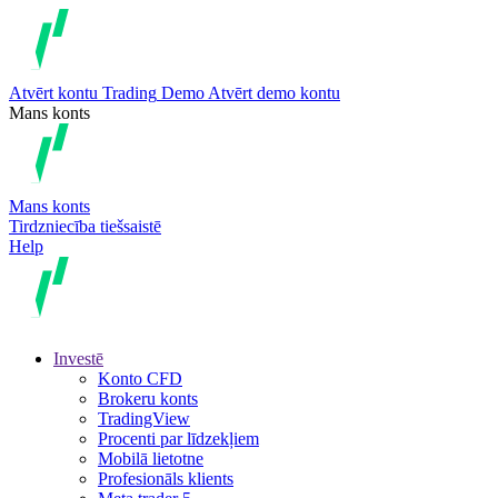
Atvērt kontu
Trading
Demo
Atvērt demo kontu
Mans konts
Mans konts
Tirdzniecība tiešsaistē
Help
Investē
Konto CFD
Brokeru konts
TradingView
Procenti par līdzekļiem
Mobilā lietotne
Profesionāls klients