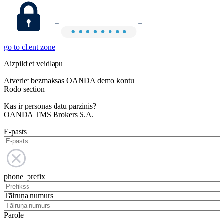
go to client zone
Aizpildiet veidlapu
Atveriet bezmaksas OANDA demo kontu
Rodo section
Kas ir personas datu pārzinis?
OANDA TMS Brokers S.A.
E-pasts
phone_prefix
Tālruņa numurs
Parole