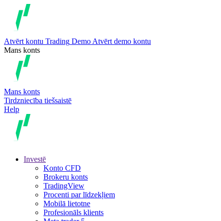
Atvērt kontu
Trading
Demo
Atvērt demo kontu
Mans konts
Mans konts
Tirdzniecība tiešsaistē
Help
Investē
Konto CFD
Brokeru konts
TradingView
Procenti par līdzekļiem
Mobilā lietotne
Profesionāls klients