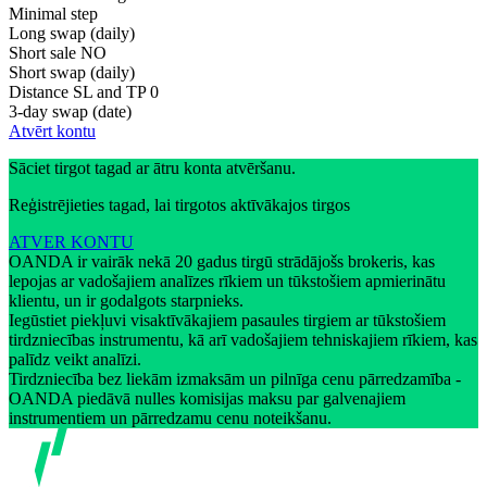
Minimal step
Long swap (daily)
Short sale
NO
Short swap (daily)
Distance SL and TP
0
3-day swap (date)
Atvērt kontu
Sāciet tirgot tagad ar ātru konta atvēršanu.
Reģistrējieties tagad, lai tirgotos aktīvākajos tirgos
ATVER KONTU
OANDA ir vairāk nekā 20 gadus tirgū strādājošs brokeris, kas
lepojas ar vadošajiem analīzes rīkiem un tūkstošiem apmierinātu
klientu, un ir godalgots starpnieks.
Iegūstiet piekļuvi visaktīvākajiem pasaules tirgiem ar tūkstošiem
tirdzniecības instrumentu, kā arī vadošajiem tehniskajiem rīkiem, kas
palīdz veikt analīzi.
Tirdzniecība bez liekām izmaksām un pilnīga cenu pārredzamība -
OANDA piedāvā nulles komisijas maksu par galvenajiem
instrumentiem un pārredzamu cenu noteikšanu.