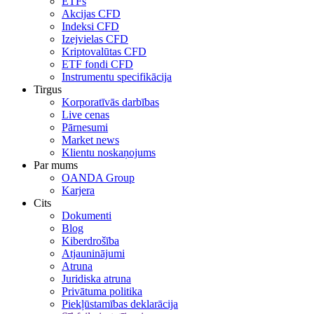
ETFs
Akcijas CFD
Indeksi CFD
Izejvielas CFD
Kriptovalūtas CFD
ETF fondi CFD
Instrumentu specifikācija
Tirgus
Korporatīvās darbības
Live cenas
Pārnesumi
Market news
Klientu noskaņojums
Par mums
OANDA Group
Karjera
Cits
Dokumenti
Blog
Kiberdrošība
Atjauninājumi
Atruna
Juridiska atruna
Privātuma politika
Piekļūstamības deklarācija