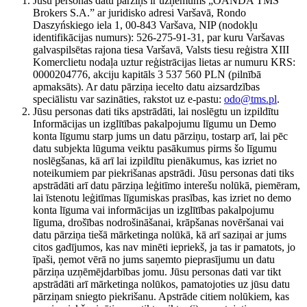
Jūsu personas datu pārziņš ir uzņēmums „OANDA TMS
Brokers S.A.” ar juridisko adresi Varšavā, Rondo
Daszyńskiego iela 1, 00-843 Varšava, NIP (nodokļu
identifikācijas numurs): 526-275-91-31, par kuru Varšavas
galvaspilsētas rajona tiesa Varšavā, Valsts tiesu reģistra XIII
Komerclietu nodaļa uztur reģistrācijas lietas ar numuru KRS:
0000204776, akciju kapitāls 3 537 560 PLN (pilnībā
apmaksāts). Ar datu pārziņa iecelto datu aizsardzības
speciālistu var sazināties, rakstot uz e-pastu:
odo@tms.pl
.
Jūsu personas dati tiks apstrādāti, lai noslēgtu un izpildītu
Informācijas un izglītības pakalpojumu līgumu un Demo
konta līgumu starp jums un datu pārziņu, tostarp arī, lai pēc
datu subjekta lūguma veiktu pasākumus pirms šo līgumu
noslēgšanas, kā arī lai izpildītu pienākumus, kas izriet no
noteikumiem par piekrišanas apstrādi. Jūsu personas dati tiks
apstrādāti arī datu pārziņa leģitīmo interešu nolūkā, piemēram,
lai īstenotu leģitīmas līgumiskas prasības, kas izriet no demo
konta līguma vai informācijas un izglītības pakalpojumu
līguma, drošības nodrošināšanai, krāpšanas novēršanai vai
datu pārziņa tiešā mārketinga nolūkā, kā arī saziņai ar jums
citos gadījumos, kas nav minēti iepriekš, ja tas ir pamatots, jo
īpaši, ņemot vērā no jums saņemto pieprasījumu un datu
pārziņa uzņēmējdarbības jomu. Jūsu personas dati var tikt
apstrādāti arī mārketinga nolūkos, pamatojoties uz jūsu datu
pārziņam sniegto piekrišanu. Apstrāde citiem nolūkiem, kas