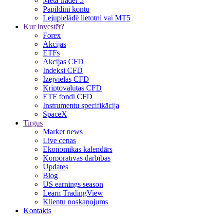
Meta trader 5
Papildini kontu
Lejupielādē lietotni vai MT5
Kur investēt?
Forex
Akcijas
ETFs
Akcijas CFD
Indeksi CFD
Izejvielas CFD
Kriptovalūtas CFD
ETF fondi CFD
Instrumentu specifikācija
SpaceX
Tirgus
Market news
Live cenas
Ekonomikas kalendārs
Korporatīvās darbības
Updates
Blog
US earnings season
Learn TradingView
Klientu noskaņojums
Kontakts