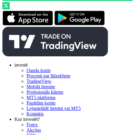
investē
Oanda konts
Procenti par līdzekļiem
TradingView
Mobilā lietotne
Profesionāls klients
MT5 platforma
Papildini kontu
Lejupielādē lietotni vai MT5
Kontakts
Kur investēt?
Forex
Akcijas