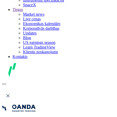
Instrumentu specifikācija
SpaceX
Tirgus
Market news
Live cenas
Ekonomikas kalendārs
Korporatīvās darbības
Updates
Blog
US earnings season
Learn TradingView
Klientu noskaņojums
Kontakts