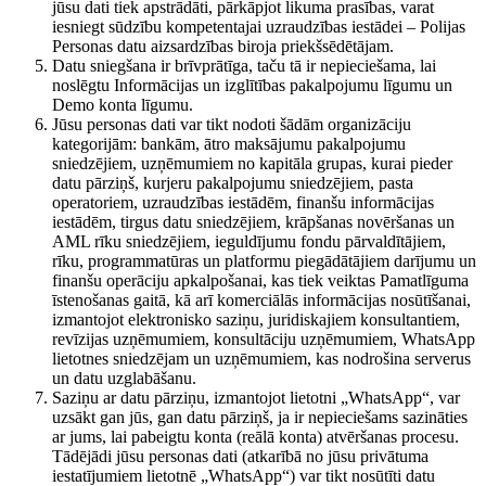
jūsu dati tiek apstrādāti, pārkāpjot likuma prasības, varat
iesniegt sūdzību kompetentajai uzraudzības iestādei – Polijas
Personas datu aizsardzības biroja priekšsēdētājam.
Datu sniegšana ir brīvprātīga, taču tā ir nepieciešama, lai
noslēgtu Informācijas un izglītības pakalpojumu līgumu un
Demo konta līgumu.
Jūsu personas dati var tikt nodoti šādām organizāciju
kategorijām: bankām, ātro maksājumu pakalpojumu
sniedzējiem, uzņēmumiem no kapitāla grupas, kurai pieder
datu pārziņš, kurjeru pakalpojumu sniedzējiem, pasta
operatoriem, uzraudzības iestādēm, finanšu informācijas
iestādēm, tirgus datu sniedzējiem, krāpšanas novēršanas un
AML rīku sniedzējiem, ieguldījumu fondu pārvaldītājiem,
rīku, programmatūras un platformu piegādātājiem darījumu un
finanšu operāciju apkalpošanai, kas tiek veiktas Pamatlīguma
īstenošanas gaitā, kā arī komerciālās informācijas nosūtīšanai,
izmantojot elektronisko saziņu, juridiskajiem konsultantiem,
revīzijas uzņēmumiem, konsultāciju uzņēmumiem, WhatsApp
lietotnes sniedzējam un uzņēmumiem, kas nodrošina serverus
un datu uzglabāšanu.
Saziņu ar datu pārziņu, izmantojot lietotni „WhatsApp“, var
uzsākt gan jūs, gan datu pārziņš, ja ir nepieciešams sazināties
ar jums, lai pabeigtu konta (reālā konta) atvēršanas procesu.
Tādējādi jūsu personas dati (atkarībā no jūsu privātuma
iestatījumiem lietotnē „WhatsApp“) var tikt nosūtīti datu