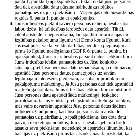
panta 1. punkta f) apakšpunkts; d. tiktāl, ciktāl jūsu personas
dati tiek apstrādāti datu pārziņa mārketinga nolūkos,
pamatojoties uz jūsu piekrišanu – Vispārīgās datu aizsardzības
regulas 6. panta 1. punkta a) apakšpunkts.
Jums ir tiesības piekļūt saviem personas datiem, tiesības tos
labot, dzēst, kā arī tiesības ierobežot datu apstrādi. Tiktāl,
ciktāl apstrāde ir nepieciešama, lai izpildītu Informācijas un
izglītības pakalpojumu līgumu vai Demo konta līgumu, kurā
Jūs esat puse, vai lai veiktu darbības pēc Jūsu pieprasījuma
pirms šo līgumu noslēgšanas (GDPR 6. panta 1. punkta b)
apakšpunkts), Jums ir arī tiesības pārsūtīt datus. Jebkurā brīdī
Jums ir tiesības iebilst, pamatojoties uz Jūsu konkrēto
situāciju, pret Jūsu personas datu izmantošanu, ja datu pārziņš
apstrādā Jūsu personas datus, pamatojoties uz savām
leģitīmajām interesēm, piemēram, saistībā ar produktu un
pakalpojumu mārketingu. Ja Jūsu personas dati tiek apstrādāti
mārketinga nolūkos, Jums ir tiesības jebkurā brīdī iebilst pret
Jūsu personas datu apstrādi šādā mārketingā, ieskaitot
profilēšanu. Ja Jūs iebilstat pret apstrādi mārketinga nolūkos,
mēs vairs nevarēsim apstrādāt Jūsu personas datus šādiem
nolūkiem. Gadījumos, kad Jūsu personas datu apstrāde
pamatojas uz piekrišanu, jo īpaši piekrišanu, kas dota datu
pārziņa mārketinga nolūkos, Jums ir tiesības jebkurā brīdī
atsaukt savu piekrišanu, neietekmējot apstrādes likumību, kas
balstījās uz piekrišanu pirms tās atsaukšanas. Ja uzskatāt, ka