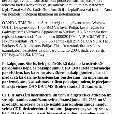
neatkarīga avota. Informācija, kas publicēta šajā mājaslapā nav
adresēta kādas konkrētas valsts saņēmējiem, un tā nav paredzēta
izplatīšanai valstīs, kurās šīs informācijas izplatīšana vai izmantošana
var neatbilst vietējiem likumiem un noteikumiem
OANDA TMS Brokers S.A. ar reģistrēto galveno mītni Warsaw
UNIT, Daszyńskiego 1, 00-843 Varšavā, Polijā, kas ir reģistrēta
Galvaspilsētas Varšavas Apgabaltiesā Varšavā, 13. Nacionālā tiesu
reģistra komercnodaļā ar numuru 0000204776, NIP 5262759131,
sākuma kapitāls: PLN 3 537,560 apmaksāts pilnībā. OANDA TMS
Brokers S.A. ir pakļauts Polijas Finanšu uzraudzības iestādes
uzraudzībai, balstoties uz pilnvarojumu no 2004. gada 26. aprīļa
(KPWig-4021-54-1/2004).
Pakalpojums Stocks tiek piedāvāts kā daļa no krusteniskās
pārdošanas kopā ar pakalpojumu CFD. Detalizēta informācija
par riskiem, kas izriet no atsevišķiem pakalpojumiem, kas tiek
piedāvāti kā daļa no krusteniskās pārdošanas, un informācija
par izmaksām, kas saistītas ar šiem pakalpojumiem, ir pieejama
tīmekļa vietnes OANDA TMS Brokers sadaļā Dokumenti.
CFD ir sarežģīti instrumenti, un tiem ir augsts risks attiecībā uz
strauju naudas zaudēšanu sviras finansējuma dēļ. 76% no šā
produktu sniedzēja privāto ieguldītāju kontiem zaudē naudu,
veicot CFD tirdzniecību. Jums būtu jāapsver tas, vai izprotat,
kā CFD darbojas, un vai Jūs varat atļauties uzņemties augsto