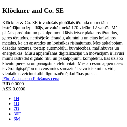
Klöckner and Co. SE
Klöckner & Co. SE ir vadošais globālais tērauda un metālu
izstrādājumu izplatītājs, ar vairāk nekā 170 vietām 12 valstīs. Mūsu
plašais produktu un pakalpojumu klāsts ietver plakanos tēraudus,
garos tēraudus, nerūsējošo tēraudu, alumīniju un citus krāsainos
metālus, kā arī apstrādes un loģistikas risinājumus. Mēs apkalpojam
dažādas nozares, tostarp automobiļu, būvniecības, mašīnbūves un
enerģētikas. Mūsu apņemšanās digitalizācijai un inovācijām ir ļāvusi
mums izstrādāt digitālo rīku un pakalpojumu komplektu, kas uzlabo
klientu pieredzi un paaugstina efektivitāti. Mēs arī esam apņēmušies
ievērot ilgtspējību un cenšamies samazināt savu ietekmi uz vidi,
vienlaikus veicinot atbildīgu uzņēmējdarbības praksi.
Pārdošanas cena
Pirkšanas cena
BID
0.0000
ASK
0.0000
1H
1D
7D
30D
6M