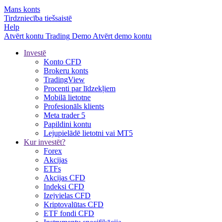
Mans konts
Tirdzniecība tiešsaistē
Help
Atvērt kontu
Trading
Demo
Atvērt demo kontu
Investē
Konto CFD
Brokeru konts
TradingView
Procenti par līdzekļiem
Mobilā lietotne
Profesionāls klients
Meta trader 5
Papildini kontu
Lejupielādē lietotni vai MT5
Kur investēt?
Forex
Akcijas
ETFs
Akcijas CFD
Indeksi CFD
Izejvielas CFD
Kriptovalūtas CFD
ETF fondi CFD