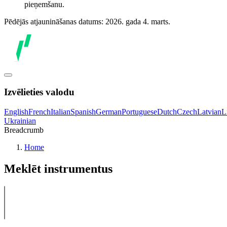
pieņemšanu.
Pēdējās atjaunināšanas datums: 2026. gada 4. marts.
Izvēlieties valodu
English
French
Italian
Spanish
German
Portuguese
Dutch
Czech
Latvian
L
Ukrainian
Breadcrumb
Home
Meklēt instrumentus