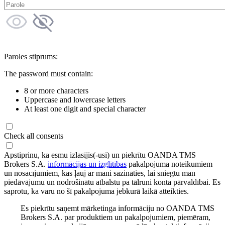
Paroles stiprums:
The password must contain:
8 or more characters
Uppercase and lowercase letters
At least one digit and special character
Check all consents
Apstiprinu, ka esmu izlasījis(-usi) un piekrītu OANDA TMS
Brokers S.A.
informācijas un izglītības
pakalpojuma noteikumiem
un nosacījumiem, kas ļauj ar mani sazināties, lai sniegtu man
piedāvājumu un nodrošinātu atbalstu pa tālruni konta pārvaldībai. Es
saprotu, ka varu no šī pakalpojuma jebkurā laikā atteikties.
Es piekrītu saņemt mārketinga informāciju no OANDA TMS
Brokers S.A. par produktiem un pakalpojumiem, piemēram,