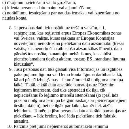
c) rīkojumu izvietošanu vai to grozīšanu;
d) klienta personas datu maiņu vai atjaunināšanu;
e) norādījumu iesniegšanu par naudas iemaksu vai izņemšanu no
naudas konta.
Ja personas dati tiek nosūtīti uz trešām valstīm, t. i.,
saņēmējiem, kas reģistrēti ārpus Eiropas Ekonomikas zonas
vai Šveices, valstīs, kuras saskaņā ar Eiropas Komisijas
novērtējumu nenodrošina pietiekamu datu aizsardzību (trešās
valstis, kas nenodrošina atbilstošu aizsardzības līmeni), datu
pārziņš tos nosūta, izmantojot mehānismus, kas atbilst
piemērojamajiem tiesību aktiem, tostarp ES „standarta līguma
klauzulas“.
Jūsu personas dati tiks glabāti visā Informācijas un izglītības
pakalpojumu līguma vai Demo konta līguma darbības laikā,
kā arī pēc tā izbeigšanas – likumā noteiktā noilguma termiņa
laikā. Tiktāl, ciktāl datu apstrāde pamatojas uz Pārzinim
leģitīmām interesēm, dati tiks apstrādāti tik ilgi, cik
nepieciešams šo leģitīmo interešu īstenošanai (jo īpaši līdz
prasību noilguma termiņa beigām saskaņā ar piemērojamajiem
tiesību aktiem), bet ne ilgāk par laiku, kamēr tiek atzīts
iebildums. Tomēr, ja jūsu personas datu apstrāde pamatojas uz
piekrišanu – līdz brīdim, kad šāda piekrišana tiek faktiski
atsaukta.
Pārzinis pret jums nepiemēros automatizētu lēmumu