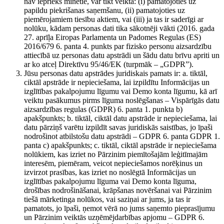
nav iepriekš minētie, var tikt veikta: (i) pamatojoties uz
papildu piekrišanas saņemšanu, (ii) pamatojoties uz
piemērojamiem tiesību aktiem, vai (iii) ja tas ir saderīgi ar
nolūku, kādam personas dati tika sākotnēji vākti (2016. gada
27. aprīļa Eiropas Parlamenta un Padomes Regulas (ES)
2016/679 6. panta 4. punkts par fizisko personu aizsardzību
attiecībā uz personas datu apstrādi un šādu datu brīvu apriti un
ar ko atceļ Direktīvu 95/46/EK (turpmāk – „GDPR”).
Jūsu personas datu apstrādes juridiskais pamats ir: a. tiktāl,
ciktāl apstrāde ir nepieciešama, lai izpildītu Informācijas un
izglītības pakalpojumu līgumu vai Demo konta līgumu, kā arī
veiktu pasākumus pirms līguma noslēgšanas – Vispārīgās datu
aizsardzības regulas (GDPR) 6. panta 1. punkta b)
apakšpunkts; b. tiktāl, ciktāl datu apstrāde ir nepieciešama, lai
datu pārziņš varētu izpildīt savas juridiskās saistības, jo īpaši
nodrošinot atbilstošu datu apstrādi – GDPR 6. panta GDPR 1.
panta c) apakšpunkts; c. tiktāl, ciktāl apstrāde ir nepieciešama
nolūkiem, kas izriet no Pārzinim piemītošajām leģitīmajām
interesēm, piemēram, veicot nepieciešamos norēķinus un
izvirzot prasības, kas izriet no noslēgtā Informācijas un
izglītības pakalpojumu līguma vai Demo konta līguma,
drošības nodrošināšanai, krāpšanas novēršanai vai Pārzinim
tiešā mārketinga nolūkos, vai saziņai ar jums, ja tas ir
pamatots, jo īpaši, ņemot vērā no jums saņemto pieprasījumu
un Pārzinim veiktās uzņēmējdarbības apjomu – GDPR 6.