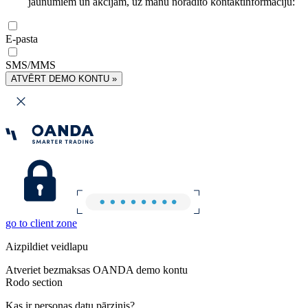
jaunumiem un akcijām, uz manu norādīto kontaktinformāciju:
E-pasta
SMS/MMS
ATVĒRT DEMO KONTU »
go to client zone
Aizpildiet veidlapu
Atveriet bezmaksas OANDA demo kontu
Rodo section
Kas ir personas datu pārzinis?