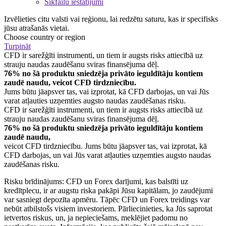
Sīkfailu iestatījumi
Izvēlieties citu valsti vai reģionu, lai redzētu saturu, kas ir specifisks
jūsu atrašanās vietai.
Choose country or region
Turpināt
CFD ir sarežģīti instrumenti, un tiem ir augsts risks attiecībā uz
strauju naudas zaudēšanu sviras finansējuma dēļ.
76% no šā produktu sniedzēja privāto ieguldītāju kontiem
zaudē naudu, veicot CFD tirdzniecību.
Jums būtu jāapsver tas, vai izprotat, kā CFD darbojas, un vai Jūs
varat atļauties uzņemties augsto naudas zaudēšanas risku.
CFD ir sarežģīti instrumenti, un tiem ir augsts risks attiecībā uz
strauju naudas zaudēšanu sviras finansējuma dēļ.
76% no šā produktu sniedzēja privāto ieguldītāju kontiem
zaudē naudu,
veicot CFD tirdzniecību. Jums būtu jāapsver tas, vai izprotat, kā
CFD darbojas, un vai Jūs varat atļauties uzņemties augsto naudas
zaudēšanas risku.
Risku brīdinājums: CFD un Forex darījumi, kas balstīti uz
kredītplecu, ir ar augstu riska pakāpi Jūsu kapitālam, jo zaudējumi
var sasniegt depozīta apmēru. Tāpēc CFD un Forex treidings var
nebūt atbilstošs visiem investoriem. Pārliecinieties, ka Jūs saprotat
ietvertos riskus, un, ja nepieciešams, meklējiet padomu no