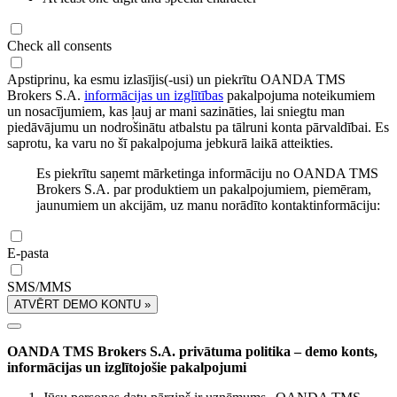
Check all consents
Apstiprinu, ka esmu izlasījis(-usi) un piekrītu OANDA TMS
Brokers S.A.
informācijas un izglītības
pakalpojuma noteikumiem
un nosacījumiem, kas ļauj ar mani sazināties, lai sniegtu man
piedāvājumu un nodrošinātu atbalstu pa tālruni konta pārvaldībai. Es
saprotu, ka varu no šī pakalpojuma jebkurā laikā atteikties.
Es piekrītu saņemt mārketinga informāciju no OANDA TMS
Brokers S.A. par produktiem un pakalpojumiem, piemēram,
jaunumiem un akcijām, uz manu norādīto kontaktinformāciju:
E-pasta
SMS/MMS
ATVĒRT DEMO KONTU »
OANDA TMS Brokers S.A. privātuma politika – demo konts,
informācijas un izglītojošie pakalpojumi