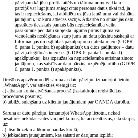
pārziņam kā jūsu profila attēls un tālruņa numurs. Datu
pārziņš var lūgt jums sniegt citus personas datus tikai tad, ja
tas ir nepieciešams, lai atbildētu uz jūsu jautājumu vai risinātu
jautājumu, uz kuru attiecas saziņa. Atkarībā no situācijas datu
apstrādes tiesiskais pamats būs nepieciešamība veikt
pasākumus pēc datu subjekta lūguma pirms līguma vai
vienošanās noslēgšanas starp jums un datu pārziņu saskaņā ar
Informācijas un izglītības pakalpojumu noteikumiem (GDPR
6. panta 1. punkta b) apakšpunkts); un citos gadījumos – datu
pārziņa leģitīmās intereses (GDPR 6. panta 1. punkta f)
apakšpunkts), kas izpaužas kā nepieciešamība atrisināt ziņoto
jautājumu, kas saistīts ar datu pārziņa uzņēmējdarbību (GDPR
6. panta 1. punkta f) apakšpunkts).
Drošības apsvērumu dēļ saruna ar datu pārziņu, izmantojot lietotni
„WhatsApp“, var attiekties vienīgi uz:
a) atbalstu konta atvēršanas procesā (izskaidrojot reģistrācijas
procedūras posmus);
b) atbilžu sniegšanu uz klientu jautājumiem par OANDA darbību.
Saruna ar datu pārziņu, izmantojot WhatsApp lietotni, nekad
nesaturēs nekādas saites vai pielikumus, kā arī neattiecas, cita starpā,
uz:
a) jūsu līdzekļu atlikumu naudas kontā;
b) jebkādiem jautājumiem, kas saistīti ar darījumu izpildi;