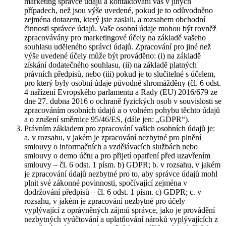
marketing správce údajů a kontaktování vás v jiných
případech, než jsou výše uvedené, pokud je to odůvodněno
zejména dotazem, který jste zaslali, a rozsahem obchodní
činnosti správce údajů. Vaše osobní údaje mohou být rovněž
zpracovávány pro marketingové účely na základě vašeho
souhlasu uděleného správci údajů. Zpracování pro jiné než
výše uvedené účely může být prováděno: (i) na základě
získání dodatečného souhlasu, (ii) na základě platných
právních předpisů, nebo (iii) pokud je to slučitelné s účelem,
pro který byly osobní údaje původně shromážděny (čl. 6 odst.
4 nařízení Evropského parlamentu a Rady (EU) 2016/679 ze
dne 27. dubna 2016 o ochraně fyzických osob v souvislosti se
zpracováním osobních údajů a o volném pohybu těchto údajů
a o zrušení směrnice 95/46/ES, (dále jen: „GDPR“).
Právním základem pro zpracování vašich osobních údajů je:
a. v rozsahu, v jakém je zpracování nezbytné pro plnění
smlouvy o informačních a vzdělávacích službách nebo
smlouvy o demo účtu a pro přijetí opatření před uzavřením
smlouvy – čl. 6 odst. 1 písm. b) GDPR; b. v rozsahu, v jakém
je zpracování údajů nezbytné pro to, aby správce údajů mohl
plnit své zákonné povinnosti, spočívající zejména v
dodržování předpisů – čl. 6 odst. 1 písm. c) GDPR; c. v
rozsahu, v jakém je zpracování nezbytné pro účely
vyplývající z oprávněných zájmů správce, jako je provádění
nezbytných vyúčtování a uplatňování nároků vyplývajících z