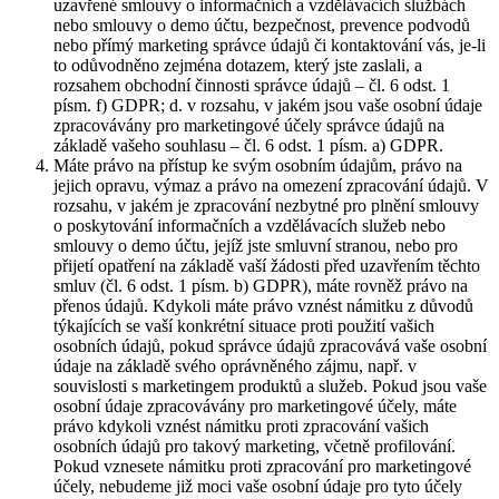
uzavřené smlouvy o informačních a vzdělávacích službách
nebo smlouvy o demo účtu, bezpečnost, prevence podvodů
nebo přímý marketing správce údajů či kontaktování vás, je-li
to odůvodněno zejména dotazem, který jste zaslali, a
rozsahem obchodní činnosti správce údajů – čl. 6 odst. 1
písm. f) GDPR; d. v rozsahu, v jakém jsou vaše osobní údaje
zpracovávány pro marketingové účely správce údajů na
základě vašeho souhlasu – čl. 6 odst. 1 písm. a) GDPR.
Máte právo na přístup ke svým osobním údajům, právo na
jejich opravu, výmaz a právo na omezení zpracování údajů. V
rozsahu, v jakém je zpracování nezbytné pro plnění smlouvy
o poskytování informačních a vzdělávacích služeb nebo
smlouvy o demo účtu, jejíž jste smluvní stranou, nebo pro
přijetí opatření na základě vaší žádosti před uzavřením těchto
smluv (čl. 6 odst. 1 písm. b) GDPR), máte rovněž právo na
přenos údajů. Kdykoli máte právo vznést námitku z důvodů
týkajících se vaší konkrétní situace proti použití vašich
osobních údajů, pokud správce údajů zpracovává vaše osobní
údaje na základě svého oprávněného zájmu, např. v
souvislosti s marketingem produktů a služeb. Pokud jsou vaše
osobní údaje zpracovávány pro marketingové účely, máte
právo kdykoli vznést námitku proti zpracování vašich
osobních údajů pro takový marketing, včetně profilování.
Pokud vznesete námitku proti zpracování pro marketingové
účely, nebudeme již moci vaše osobní údaje pro tyto účely