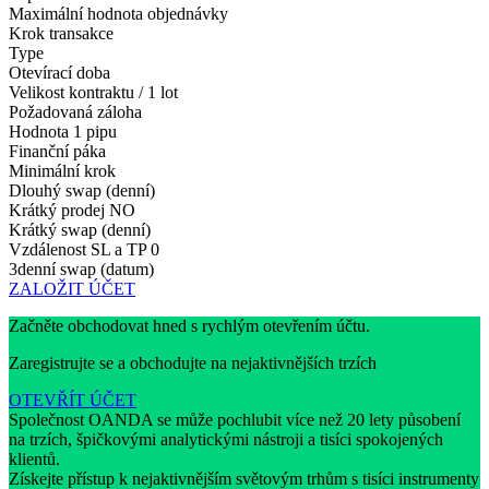
Maximální hodnota objednávky
Krok transakce
Type
Otevírací doba
Velikost kontraktu / 1 lot
Požadovaná záloha
Hodnota 1 pipu
Finanční páka
Minimální krok
Dlouhý swap (denní)
Krátký prodej
NO
Krátký swap (denní)
Vzdálenost SL a TP
0
3denní swap (datum)
ZALOŽIT ÚČET
Začněte obchodovat hned s rychlým otevřením účtu.
Zaregistrujte se a obchodujte na nejaktivnějších trzích
OTEVŘÍT ÚČET
Společnost OANDA se může pochlubit více než 20 lety působení
na trzích, špičkovými analytickými nástroji a tisíci spokojených
klientů.
Získejte přístup k nejaktivnějším světovým trhům s tisíci instrumenty