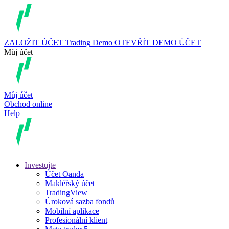
ZALOŽIT ÚČET
Trading
Demo
OTEVŘÍT DEMO ÚČET
Můj účet
Můj účet
Obchod online
Help
Investujte
Účet Oanda
Makléřský účet
TradingView
Úroková sazba fondů
Mobilní aplikace
Profesionální klient