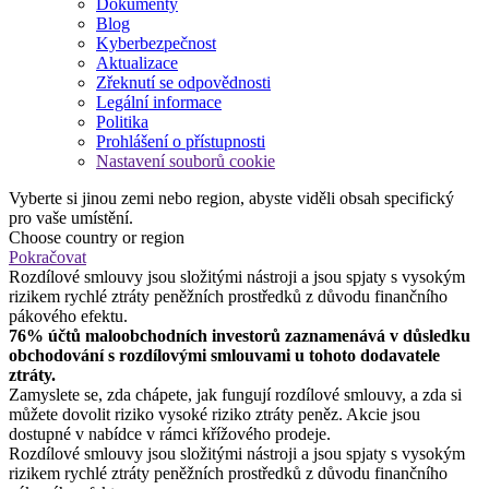
Dokumenty
Blog
Kyberbezpečnost
Aktualizace
Zřeknutí se odpovědnosti
Legální informace
Politika
Prohlášení o přístupnosti
Nastavení souborů cookie
Vyberte si jinou zemi nebo region, abyste viděli obsah specifický
pro vaše umístění.
Choose country or region
Pokračovat
Rozdílové smlouvy jsou složitými nástroji a jsou spjaty s vysokým
rizikem rychlé ztráty peněžních prostředků z důvodu finančního
pákového efektu.
76% účtů maloobchodních investorů zaznamenává v důsledku
obchodování s rozdílovými smlouvami u tohoto dodavatele
ztráty.
Zamyslete se, zda chápete, jak fungují rozdílové smlouvy, a zda si
můžete dovolit riziko vysoké riziko ztráty peněz. Akcie jsou
dostupné v nabídce v rámci křížového prodeje.
Rozdílové smlouvy jsou složitými nástroji a jsou spjaty s vysokým
rizikem rychlé ztráty peněžních prostředků z důvodu finančního