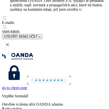
společnosti OANDA TMS Brokers S.A. týkající se produktů
a služeb, např. novinek a propagačních akcí, které mi budou
zasílány na kontaktní údaje, jež jsem uvedl/a v:
E-mailu
SMS/MMS
OTEVŘÍT DEMO ÚČET »
go to client zone
Vyplňte formulář
Otevřete si demo účet OANDA zdarma
Rodo section