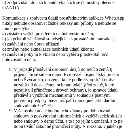
b) zodpovídání dotazů klientů týkajících se činnosti společnosti
OANDA.
Komunikace s správcem údajů prostřednictvím aplikace WhatsApp
nikdy nebude obsahovat žádné odkazy ani přílohy a nebude se
mimo jiné týkat:
a) zůstatku vašich prostředků na hotovostním účtu;
b) jakýchkoli záležitostí souvisejících s prováděním transakcí;
c) zadávání nebo úprav příkazů;
d) změny nebo aktualizace osobních údajů klienta;
e) zadávání pokynů k vkladu nebo výběru prostředků na/z
hotovostního účtu.
V případě předávání osobních údajů do třetích zemí, tj.
příjemcům se sídlem mimo Evropský hospodářský prostor
nebo Švýcarsko, do zemí, které podle Evropské komise
nezajišťují dostatečnou ochranu údajů (třetí země, které
nezajišťují přiměřenou úroveň ochrany), je správce údajů
předává s využitím mechanismů v souladu s platnými
právními předpisy, mezi něž patří mimo jiné „standardní
smluvní doložky“ EU.
Vaše osobní údaje budou uchovávány po dobu trvání
smlouvy o poskytování informačních a vzdělávacích služeb
nebo smlouvy o demo účtu, a to i po jejím ukončení, a to po
dobu trvání zákonné promlčecí lhůty. V rozsahu, v jakém je