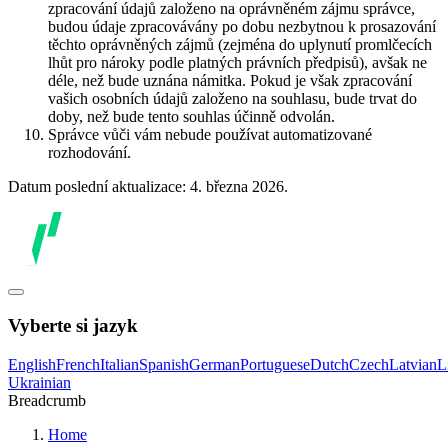
zpracování údajů založeno na oprávněném zájmu správce,
budou údaje zpracovávány po dobu nezbytnou k prosazování
těchto oprávněných zájmů (zejména do uplynutí promlčecích
lhůt pro nároky podle platných právních předpisů), avšak ne
déle, než bude uznána námitka. Pokud je však zpracování
vašich osobních údajů založeno na souhlasu, bude trvat do
doby, než bude tento souhlas účinně odvolán.
Správce vůči vám nebude používat automatizované
rozhodování.
Datum poslední aktualizace: 4. března 2026.
Vyberte si jazyk
English
French
Italian
Spanish
German
Portuguese
Dutch
Czech
Latvian
L
Ukrainian
Breadcrumb
Home