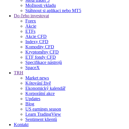
Meta trader 5
Možnosti vkladu
Stáhnout si aplikaci nebo MT5
Do čeho investovat
Forex
Akcie
ETFs
Akcie CFD
Indexy CFD
Komodity CFD
Kryptoměny CFD
ETF fondy CFD
Specifikace nástrojů
SpaceX
TRH
Market news
Kótování živě
Ekonomický kalendář
Korporátní akce
Updates
Blog
US earnings season
Learn TradingView
Sentiment klientů
Kontakt