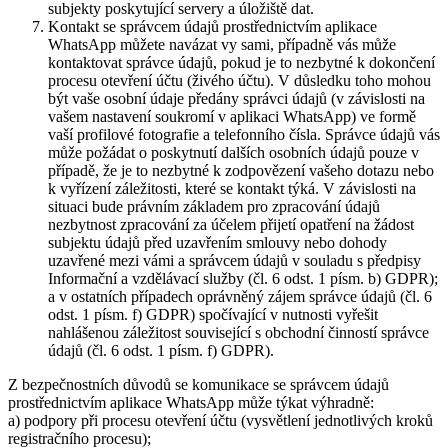
subjekty poskytující servery a úložiště dat.
Kontakt se správcem údajů prostřednictvím aplikace
WhatsApp můžete navázat vy sami, případně vás může
kontaktovat správce údajů, pokud je to nezbytné k dokončení
procesu otevření účtu (živého účtu). V důsledku toho mohou
být vaše osobní údaje předány správci údajů (v závislosti na
vašem nastavení soukromí v aplikaci WhatsApp) ve formě
vaší profilové fotografie a telefonního čísla. Správce údajů vás
může požádat o poskytnutí dalších osobních údajů pouze v
případě, že je to nezbytné k zodpovězení vašeho dotazu nebo
k vyřízení záležitosti, které se kontakt týká. V závislosti na
situaci bude právním základem pro zpracování údajů
nezbytnost zpracování za účelem přijetí opatření na žádost
subjektu údajů před uzavřením smlouvy nebo dohody
uzavřené mezi vámi a správcem údajů v souladu s předpisy
Informační a vzdělávací služby (čl. 6 odst. 1 písm. b) GDPR);
a v ostatních případech oprávněný zájem správce údajů (čl. 6
odst. 1 písm. f) GDPR) spočívající v nutnosti vyřešit
nahlášenou záležitost související s obchodní činností správce
údajů (čl. 6 odst. 1 písm. f) GDPR).
Z bezpečnostních důvodů se komunikace se správcem údajů
prostřednictvím aplikace WhatsApp může týkat výhradně:
a) podpory při procesu otevření účtu (vysvětlení jednotlivých kroků
registračního procesu);