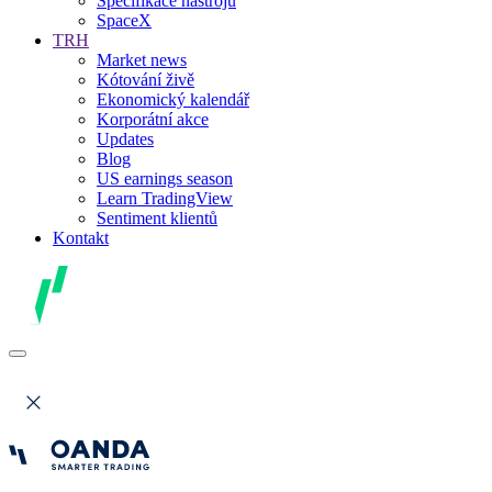
Specifikace nástrojů
SpaceX
TRH
Market news
Kótování živě
Ekonomický kalendář
Korporátní akce
Updates
Blog
US earnings season
Learn TradingView
Sentiment klientů
Kontakt