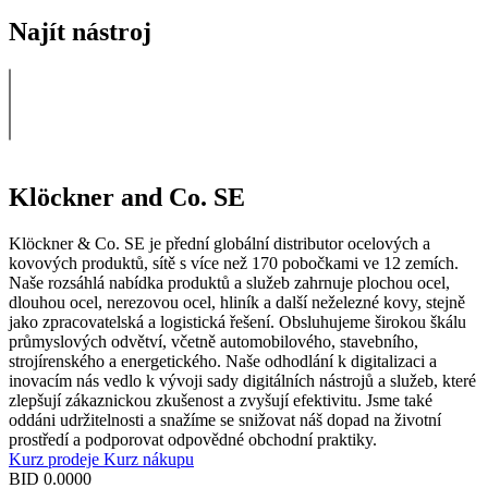
Najít nástroj
Klöckner and Co. SE
Klöckner & Co. SE je přední globální distributor ocelových a
kovových produktů, sítě s více než 170 pobočkami ve 12 zemích.
Naše rozsáhlá nabídka produktů a služeb zahrnuje plochou ocel,
dlouhou ocel, nerezovou ocel, hliník a další neželezné kovy, stejně
jako zpracovatelská a logistická řešení. Obsluhujeme širokou škálu
průmyslových odvětví, včetně automobilového, stavebního,
strojírenského a energetického. Naše odhodlání k digitalizaci a
inovacím nás vedlo k vývoji sady digitálních nástrojů a služeb, které
zlepšují zákaznickou zkušenost a zvyšují efektivitu. Jsme také
oddáni udržitelnosti a snažíme se snižovat náš dopad na životní
prostředí a podporovat odpovědné obchodní praktiky.
Kurz prodeje
Kurz nákupu
BID
0.0000