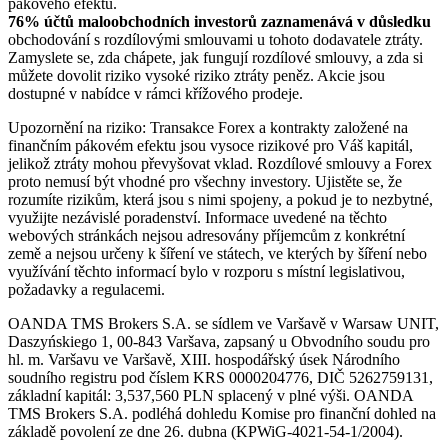
pákového efektu.
76% účtů maloobchodních investorů zaznamenává v důsledku
obchodování s rozdílovými smlouvami u tohoto dodavatele ztráty.
Zamyslete se, zda chápete, jak fungují rozdílové smlouvy, a zda si
můžete dovolit riziko vysoké riziko ztráty peněz. Akcie jsou
dostupné v nabídce v rámci křížového prodeje.
Upozornění na riziko: Transakce Forex a kontrakty založené na
finančním pákovém efektu jsou vysoce rizikové pro Váš kapitál,
jelikož ztráty mohou převyšovat vklad. Rozdílové smlouvy a Forex
proto nemusí být vhodné pro všechny investory. Ujistěte se, že
rozumíte rizikům, která jsou s nimi spojeny, a pokud je to nezbytné,
využijte nezávislé poradenství. Informace uvedené na těchto
webových stránkách nejsou adresovány příjemcům z konkrétní
země a nejsou určeny k šíření ve státech, ve kterých by šíření nebo
využívání těchto informací bylo v rozporu s místní legislativou,
požadavky a regulacemi.
OANDA TMS Brokers S.A. se sídlem ve Varšavě v Warsaw UNIT,
Daszyńskiego 1, 00-843 Varšava, zapsaný u Obvodního soudu pro
hl. m. Varšavu ve Varšavě, XIII. hospodářský úsek Národního
soudního registru pod číslem KRS 0000204776, DIČ 5262759131,
základní kapitál: 3,537,560 PLN splacený v plné výši. OANDA
TMS Brokers S.A. podléhá dohledu Komise pro finanční dohled na
základě povolení ze dne 26. dubna (KPWiG-4021-54-1/2004).