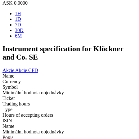
ASK
0.0000
1H
1D
7D
30D
6M
Instrument specification for Klöckner
and Co. SE
Akcie
Akcie CFD
Name
Currency
Symbol
Minimální hodnota objednávky
Ticker
Trading hours
Type
Hours of accepting orders
ISIN
Name
Minimální hodnota objednávky
Popis