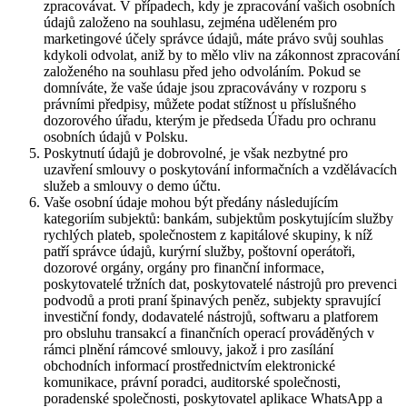
zpracovávat. V případech, kdy je zpracování vašich osobních
údajů založeno na souhlasu, zejména uděleném pro
marketingové účely správce údajů, máte právo svůj souhlas
kdykoli odvolat, aniž by to mělo vliv na zákonnost zpracování
založeného na souhlasu před jeho odvoláním. Pokud se
domníváte, že vaše údaje jsou zpracovávány v rozporu s
právními předpisy, můžete podat stížnost u příslušného
dozorového úřadu, kterým je předseda Úřadu pro ochranu
osobních údajů v Polsku.
Poskytnutí údajů je dobrovolné, je však nezbytné pro
uzavření smlouvy o poskytování informačních a vzdělávacích
služeb a smlouvy o demo účtu.
Vaše osobní údaje mohou být předány následujícím
kategoriím subjektů: bankám, subjektům poskytujícím služby
rychlých plateb, společnostem z kapitálové skupiny, k níž
patří správce údajů, kurýrní služby, poštovní operátoři,
dozorové orgány, orgány pro finanční informace,
poskytovatelé tržních dat, poskytovatelé nástrojů pro prevenci
podvodů a proti praní špinavých peněz, subjekty spravující
investiční fondy, dodavatelé nástrojů, softwaru a platforem
pro obsluhu transakcí a finančních operací prováděných v
rámci plnění rámcové smlouvy, jakož i pro zasílání
obchodních informací prostřednictvím elektronické
komunikace, právní poradci, auditorské společnosti,
poradenské společnosti, poskytovatel aplikace WhatsApp a