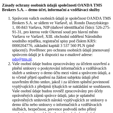
Zásady ochrany osobních údajů společnosti OANDA TMS
Brokers S.A. – demo účet, informační a vzdělávací služby
Správcem vašich osobních údajů je společnost OANDA TMS
Brokers S.A. se sídlem ve Varšavě, ul. Rondo Daszyńskiego
1, 00-843 Varšava, NIP (daňové identifikační číslo): 526-275-
91-31, pro kterou vede Okresní soud pro hlavní město
Varšavu ve Varšavě, XIII. obchodní oddělení Národního
soudního rejstříku, registrační spisy pod číslem KRS:
0000204776, základní kapitál 3 537 560 PLN (plně
splacený). Pověřenec pro ochranu osobních údajů jmenovaný
správcem údajů je k dispozici na e-mailové adrese:
odo@tms.pl
.
Vaše osobní údaje budou zpracovávány za účelem uzavření a
plnění smlouvy o poskytování informačních a vzdělávacích
služeb a smlouvy o demo účtu mezi vámi a správcem údajů, a
to včetně přijetí opatření na žádost subjektu údajů před
uzavřením těchto smluv, jakož i za účelem splnění povinností
vyplývajících z předpisů týkajících se nakládání se souhlasem.
Vaše osobní údaje budou rovněž zpracovávány pro účely
oprávněných zájmů správce údajů, jako je uplatnění
oprávněných smluvních nároků vyplývajících ze smlouvy o
demo účtu nebo smlouvy o informačních a vzdělávacích
službách, bezpečnost, prevence podvodů nebo přímý