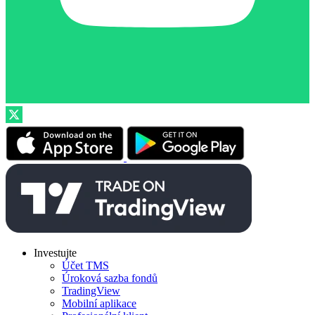
Investujte
Účet TMS
Úroková sazba fondů
TradingView
Mobilní aplikace