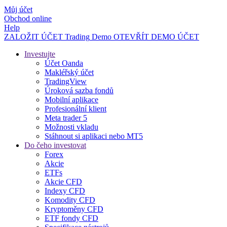
Můj účet
Obchod online
Help
ZALOŽIT ÚČET
Trading
Demo
OTEVŘÍT DEMO ÚČET
Investujte
Účet Oanda
Makléřský účet
TradingView
Úroková sazba fondů
Mobilní aplikace
Profesionální klient
Meta trader 5
Možnosti vkladu
Stáhnout si aplikaci nebo MT5
Do čeho investovat
Forex
Akcie
ETFs
Akcie CFD
Indexy CFD
Komodity CFD
Kryptoměny CFD
ETF fondy CFD