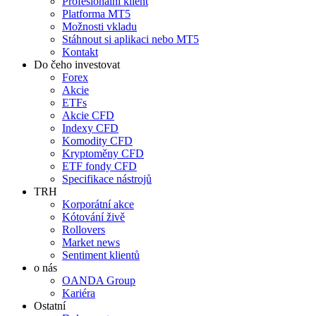
Profesionální klient
Platforma MT5
Možnosti vkladu
Stáhnout si aplikaci nebo MT5
Kontakt
Do čeho investovat
Forex
Akcie
ETFs
Akcie CFD
Indexy CFD
Komodity CFD
Kryptoměny CFD
ETF fondy CFD
Specifikace nástrojů
TRH
Korporátní akce
Kótování živě
Rollovers
Market news
Sentiment klientů
o nás
OANDA Group
Kariéra
Ostatní