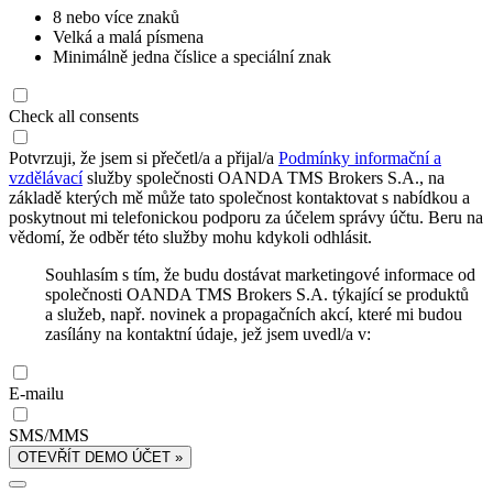
8 nebo více znaků
Velká a malá písmena
Minimálně jedna číslice a speciální znak
Check all consents
Potvrzuji, že jsem si přečetl/a a přijal/a
Podmínky informační a
vzdělávací
služby společnosti OANDA TMS Brokers S.A., na
základě kterých mě může tato společnost kontaktovat s nabídkou a
poskytnout mi telefonickou podporu za účelem správy účtu. Beru na
vědomí, že odběr této služby mohu kdykoli odhlásit.
Souhlasím s tím, že budu dostávat marketingové informace od
společnosti OANDA TMS Brokers S.A. týkající se produktů
a služeb, např. novinek a propagačních akcí, které mi budou
zasílány na kontaktní údaje, jež jsem uvedl/a v:
E-mailu
SMS/MMS
OTEVŘÍT DEMO ÚČET »