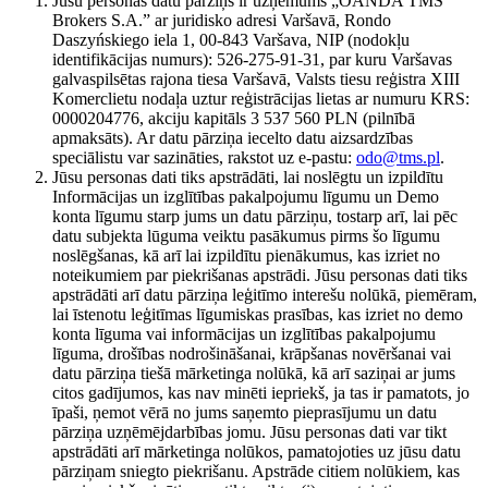
Jūsu personas datu pārziņš ir uzņēmums „OANDA TMS
Brokers S.A.” ar juridisko adresi Varšavā, Rondo
Daszyńskiego iela 1, 00-843 Varšava, NIP (nodokļu
identifikācijas numurs): 526-275-91-31, par kuru Varšavas
galvaspilsētas rajona tiesa Varšavā, Valsts tiesu reģistra XIII
Komerclietu nodaļa uztur reģistrācijas lietas ar numuru KRS:
0000204776, akciju kapitāls 3 537 560 PLN (pilnībā
apmaksāts). Ar datu pārziņa iecelto datu aizsardzības
speciālistu var sazināties, rakstot uz e-pastu:
odo@tms.pl
.
Jūsu personas dati tiks apstrādāti, lai noslēgtu un izpildītu
Informācijas un izglītības pakalpojumu līgumu un Demo
konta līgumu starp jums un datu pārziņu, tostarp arī, lai pēc
datu subjekta lūguma veiktu pasākumus pirms šo līgumu
noslēgšanas, kā arī lai izpildītu pienākumus, kas izriet no
noteikumiem par piekrišanas apstrādi. Jūsu personas dati tiks
apstrādāti arī datu pārziņa leģitīmo interešu nolūkā, piemēram,
lai īstenotu leģitīmas līgumiskas prasības, kas izriet no demo
konta līguma vai informācijas un izglītības pakalpojumu
līguma, drošības nodrošināšanai, krāpšanas novēršanai vai
datu pārziņa tiešā mārketinga nolūkā, kā arī saziņai ar jums
citos gadījumos, kas nav minēti iepriekš, ja tas ir pamatots, jo
īpaši, ņemot vērā no jums saņemto pieprasījumu un datu
pārziņa uzņēmējdarbības jomu. Jūsu personas dati var tikt
apstrādāti arī mārketinga nolūkos, pamatojoties uz jūsu datu
pārziņam sniegto piekrišanu. Apstrāde citiem nolūkiem, kas