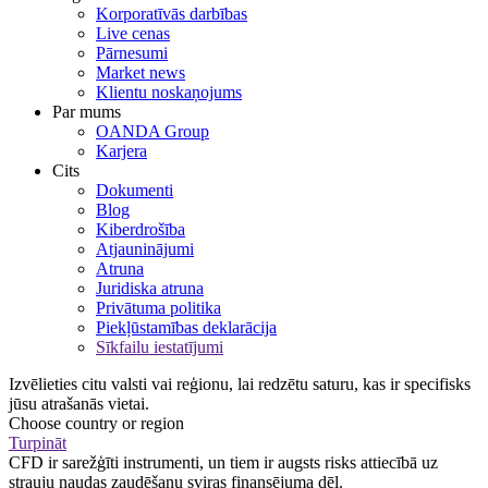
Korporatīvās darbības
Live cenas
Pārnesumi
Market news
Klientu noskaņojums
Par mums
OANDA Group
Karjera
Cits
Dokumenti
Blog
Kiberdrošība
Atjauninājumi
Atruna
Juridiska atruna
Privātuma politika
Piekļūstamības deklarācija
Sīkfailu iestatījumi
Izvēlieties citu valsti vai reģionu, lai redzētu saturu, kas ir specifisks
jūsu atrašanās vietai.
Choose country or region
Turpināt
CFD ir sarežģīti instrumenti, un tiem ir augsts risks attiecībā uz
strauju naudas zaudēšanu sviras finansējuma dēļ.