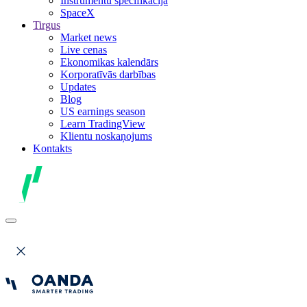
Instrumentu specifikācija
SpaceX
Tirgus
Market news
Live cenas
Ekonomikas kalendārs
Korporatīvās darbības
Updates
Blog
US earnings season
Learn TradingView
Klientu noskaņojums
Kontakts