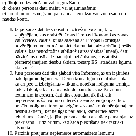
c) rīkojumu izvietošanu vai to grozīšanu;
d) klienta personas datu maiņu vai atjaunināšanu;
e) norādījumu iesniegšanu par naudas iemaksu vai izņemšanu no
naudas konta.
Ja personas dati tiek nosūtīti uz trešām valstīm, t. i.,
saņēmējiem, kas reģistrēti ārpus Eiropas Ekonomikas zonas
vai Šveices, valstīs, kuras saskaņā ar Eiropas Komisijas
novērtējumu nenodrošina pietiekamu datu aizsardzību (trešās
valstis, kas nenodrošina atbilstošu aizsardzības līmeni), datu
pārziņš tos nosūta, izmantojot mehānismus, kas atbilst
piemērojamajiem tiesību aktiem, tostarp ES „standarta līguma
klauzulas“.
Jūsu personas dati tiks glabāti visā Informācijas un izglītības
pakalpojumu līguma vai Demo konta līguma darbības laikā,
kā arī pēc tā izbeigšanas – likumā noteiktā noilguma termiņa
laikā. Tiktāl, ciktāl datu apstrāde pamatojas uz Pārzinim
leģitīmām interesēm, dati tiks apstrādāti tik ilgi, cik
nepieciešams šo leģitīmo interešu īstenošanai (jo īpaši līdz
prasību noilguma termiņa beigām saskaņā ar piemērojamajiem
tiesību aktiem), bet ne ilgāk par laiku, kamēr tiek atzīts
iebildums. Tomēr, ja jūsu personas datu apstrāde pamatojas uz
piekrišanu – līdz brīdim, kad šāda piekrišana tiek faktiski
atsaukta.
Pārzinis pret jums nepiemēros automatizētu lēmumu