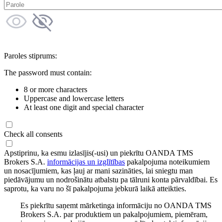
Paroles stiprums:
The password must contain:
8 or more characters
Uppercase and lowercase letters
At least one digit and special character
Check all consents
Apstiprinu, ka esmu izlasījis(-usi) un piekrītu OANDA TMS
Brokers S.A.
informācijas un izglītības
pakalpojuma noteikumiem
un nosacījumiem, kas ļauj ar mani sazināties, lai sniegtu man
piedāvājumu un nodrošinātu atbalstu pa tālruni konta pārvaldībai. Es
saprotu, ka varu no šī pakalpojuma jebkurā laikā atteikties.
Es piekrītu saņemt mārketinga informāciju no OANDA TMS
Brokers S.A. par produktiem un pakalpojumiem, piemēram,