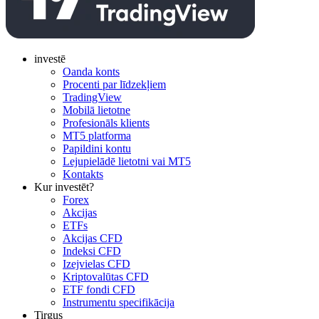
investē
Oanda konts
Procenti par līdzekļiem
TradingView
Mobilā lietotne
Profesionāls klients
MT5 platforma
Papildini kontu
Lejupielādē lietotni vai MT5
Kontakts
Kur investēt?
Forex
Akcijas
ETFs
Akcijas CFD
Indeksi CFD
Izejvielas CFD
Kriptovalūtas CFD
ETF fondi CFD
Instrumentu specifikācija
Tirgus