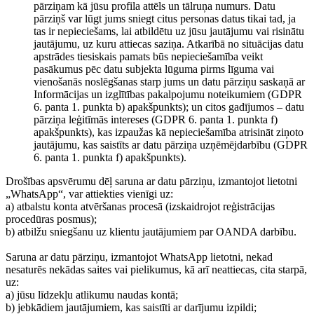
pārziņam kā jūsu profila attēls un tālruņa numurs. Datu
pārziņš var lūgt jums sniegt citus personas datus tikai tad, ja
tas ir nepieciešams, lai atbildētu uz jūsu jautājumu vai risinātu
jautājumu, uz kuru attiecas saziņa. Atkarībā no situācijas datu
apstrādes tiesiskais pamats būs nepieciešamība veikt
pasākumus pēc datu subjekta lūguma pirms līguma vai
vienošanās noslēgšanas starp jums un datu pārziņu saskaņā ar
Informācijas un izglītības pakalpojumu noteikumiem (GDPR
6. panta 1. punkta b) apakšpunkts); un citos gadījumos – datu
pārziņa leģitīmās intereses (GDPR 6. panta 1. punkta f)
apakšpunkts), kas izpaužas kā nepieciešamība atrisināt ziņoto
jautājumu, kas saistīts ar datu pārziņa uzņēmējdarbību (GDPR
6. panta 1. punkta f) apakšpunkts).
Drošības apsvērumu dēļ saruna ar datu pārziņu, izmantojot lietotni
„WhatsApp“, var attiekties vienīgi uz:
a) atbalstu konta atvēršanas procesā (izskaidrojot reģistrācijas
procedūras posmus);
b) atbilžu sniegšanu uz klientu jautājumiem par OANDA darbību.
Saruna ar datu pārziņu, izmantojot WhatsApp lietotni, nekad
nesaturēs nekādas saites vai pielikumus, kā arī neattiecas, cita starpā,
uz:
a) jūsu līdzekļu atlikumu naudas kontā;
b) jebkādiem jautājumiem, kas saistīti ar darījumu izpildi;