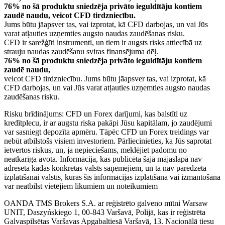
76% no šā produktu sniedzēja privāto ieguldītāju kontiem
zaudē naudu, veicot CFD tirdzniecību.
Jums būtu jāapsver tas, vai izprotat, kā CFD darbojas, un vai Jūs
varat atļauties uzņemties augsto naudas zaudēšanas risku.
CFD ir sarežģīti instrumenti, un tiem ir augsts risks attiecībā uz
strauju naudas zaudēšanu sviras finansējuma dēļ.
76% no šā produktu sniedzēja privāto ieguldītāju kontiem
zaudē naudu,
veicot CFD tirdzniecību. Jums būtu jāapsver tas, vai izprotat, kā
CFD darbojas, un vai Jūs varat atļauties uzņemties augsto naudas
zaudēšanas risku.
Risku brīdinājums: CFD un Forex darījumi, kas balstīti uz
kredītplecu, ir ar augstu riska pakāpi Jūsu kapitālam, jo zaudējumi
var sasniegt depozīta apmēru. Tāpēc CFD un Forex treidings var
nebūt atbilstošs visiem investoriem. Pārliecinieties, ka Jūs saprotat
ietvertos riskus, un, ja nepieciešams, meklējiet padomu no
neatkarīga avota. Informācija, kas publicēta šajā mājaslapā nav
adresēta kādas konkrētas valsts saņēmējiem, un tā nav paredzēta
izplatīšanai valstīs, kurās šīs informācijas izplatīšana vai izmantošana
var neatbilst vietējiem likumiem un noteikumiem
OANDA TMS Brokers S.A. ar reģistrēto galveno mītni Warsaw
UNIT, Daszyńskiego 1, 00-843 Varšavā, Polijā, kas ir reģistrēta
Galvaspilsētas Varšavas Apgabaltiesā Varšavā, 13. Nacionālā tiesu