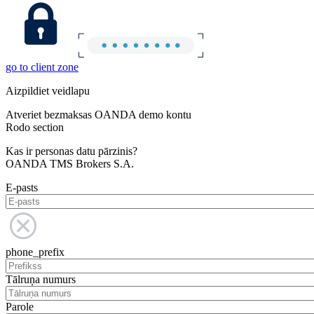
go to client zone
Aizpildiet veidlapu
Atveriet bezmaksas OANDA demo kontu
Rodo section
Kas ir personas datu pārzinis?
OANDA TMS Brokers S.A.
E-pasts
phone_prefix
Tālruņa numurs
Parole