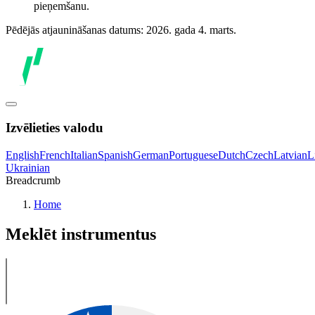
pieņemšanu.
Pēdējās atjaunināšanas datums: 2026. gada 4. marts.
Izvēlieties valodu
English
French
Italian
Spanish
German
Portuguese
Dutch
Czech
Latvian
L
Ukrainian
Breadcrumb
Home
Meklēt instrumentus