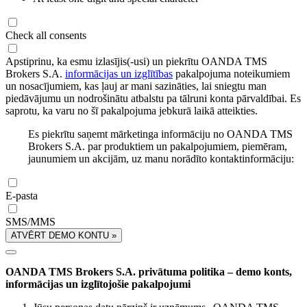
Check all consents
Apstiprinu, ka esmu izlasījis(-usi) un piekrītu OANDA TMS
Brokers S.A.
informācijas un izglītības
pakalpojuma noteikumiem
un nosacījumiem, kas ļauj ar mani sazināties, lai sniegtu man
piedāvājumu un nodrošinātu atbalstu pa tālruni konta pārvaldībai. Es
saprotu, ka varu no šī pakalpojuma jebkurā laikā atteikties.
Es piekrītu saņemt mārketinga informāciju no OANDA TMS
Brokers S.A. par produktiem un pakalpojumiem, piemēram,
jaunumiem un akcijām, uz manu norādīto kontaktinformāciju:
E-pasta
SMS/MMS
ATVĒRT DEMO KONTU »
OANDA TMS Brokers S.A. privātuma politika – demo konts,
informācijas un izglītojošie pakalpojumi