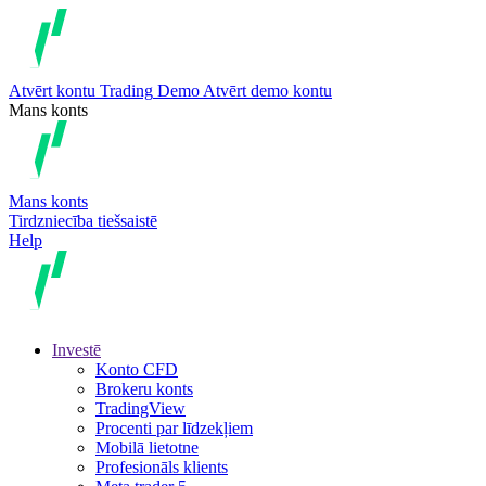
Atvērt kontu
Trading
Demo
Atvērt demo kontu
Mans konts
Mans konts
Tirdzniecība tiešsaistē
Help
Investē
Konto CFD
Brokeru konts
TradingView
Procenti par līdzekļiem
Mobilā lietotne
Profesionāls klients