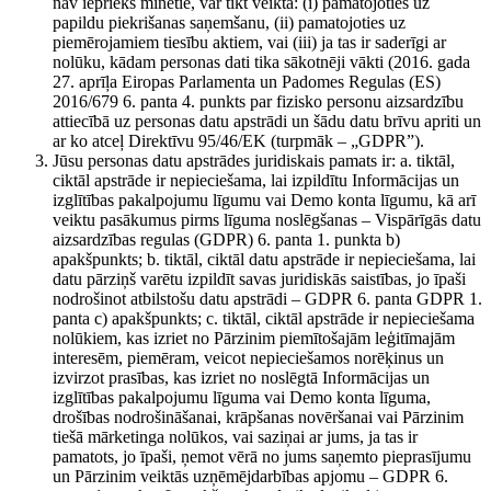
nav iepriekš minētie, var tikt veikta: (i) pamatojoties uz
papildu piekrišanas saņemšanu, (ii) pamatojoties uz
piemērojamiem tiesību aktiem, vai (iii) ja tas ir saderīgi ar
nolūku, kādam personas dati tika sākotnēji vākti (2016. gada
27. aprīļa Eiropas Parlamenta un Padomes Regulas (ES)
2016/679 6. panta 4. punkts par fizisko personu aizsardzību
attiecībā uz personas datu apstrādi un šādu datu brīvu apriti un
ar ko atceļ Direktīvu 95/46/EK (turpmāk – „GDPR”).
Jūsu personas datu apstrādes juridiskais pamats ir: a. tiktāl,
ciktāl apstrāde ir nepieciešama, lai izpildītu Informācijas un
izglītības pakalpojumu līgumu vai Demo konta līgumu, kā arī
veiktu pasākumus pirms līguma noslēgšanas – Vispārīgās datu
aizsardzības regulas (GDPR) 6. panta 1. punkta b)
apakšpunkts; b. tiktāl, ciktāl datu apstrāde ir nepieciešama, lai
datu pārziņš varētu izpildīt savas juridiskās saistības, jo īpaši
nodrošinot atbilstošu datu apstrādi – GDPR 6. panta GDPR 1.
panta c) apakšpunkts; c. tiktāl, ciktāl apstrāde ir nepieciešama
nolūkiem, kas izriet no Pārzinim piemītošajām leģitīmajām
interesēm, piemēram, veicot nepieciešamos norēķinus un
izvirzot prasības, kas izriet no noslēgtā Informācijas un
izglītības pakalpojumu līguma vai Demo konta līguma,
drošības nodrošināšanai, krāpšanas novēršanai vai Pārzinim
tiešā mārketinga nolūkos, vai saziņai ar jums, ja tas ir
pamatots, jo īpaši, ņemot vērā no jums saņemto pieprasījumu
un Pārzinim veiktās uzņēmējdarbības apjomu – GDPR 6.