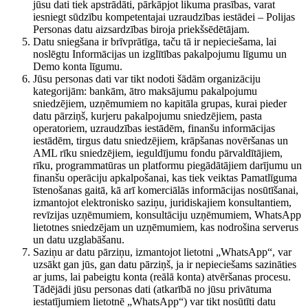
jūsu dati tiek apstrādāti, pārkāpjot likuma prasības, varat
iesniegt sūdzību kompetentajai uzraudzības iestādei – Polijas
Personas datu aizsardzības biroja priekšsēdētājam.
Datu sniegšana ir brīvprātīga, taču tā ir nepieciešama, lai
noslēgtu Informācijas un izglītības pakalpojumu līgumu un
Demo konta līgumu.
Jūsu personas dati var tikt nodoti šādām organizāciju
kategorijām: bankām, ātro maksājumu pakalpojumu
sniedzējiem, uzņēmumiem no kapitāla grupas, kurai pieder
datu pārziņš, kurjeru pakalpojumu sniedzējiem, pasta
operatoriem, uzraudzības iestādēm, finanšu informācijas
iestādēm, tirgus datu sniedzējiem, krāpšanas novēršanas un
AML rīku sniedzējiem, ieguldījumu fondu pārvaldītājiem,
rīku, programmatūras un platformu piegādātājiem darījumu un
finanšu operāciju apkalpošanai, kas tiek veiktas Pamatlīguma
īstenošanas gaitā, kā arī komerciālās informācijas nosūtīšanai,
izmantojot elektronisko saziņu, juridiskajiem konsultantiem,
revīzijas uzņēmumiem, konsultāciju uzņēmumiem, WhatsApp
lietotnes sniedzējam un uzņēmumiem, kas nodrošina serverus
un datu uzglabāšanu.
Saziņu ar datu pārziņu, izmantojot lietotni „WhatsApp“, var
uzsākt gan jūs, gan datu pārziņš, ja ir nepieciešams sazināties
ar jums, lai pabeigtu konta (reālā konta) atvēršanas procesu.
Tādējādi jūsu personas dati (atkarībā no jūsu privātuma
iestatījumiem lietotnē „WhatsApp“) var tikt nosūtīti datu