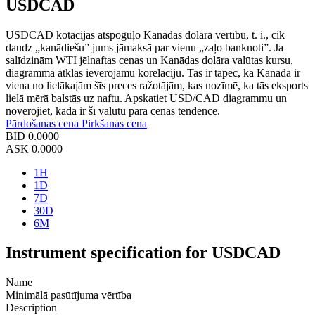
USDCAD
USDCAD kotācijas atspoguļo Kanādas dolāra vērtību, t. i., cik
daudz „kanādiešu” jums jāmaksā par vienu „zaļo banknoti”. Ja
salīdzinām WTI jēlnaftas cenas un Kanādas dolāra valūtas kursu,
diagramma atklās ievērojamu korelāciju. Tas ir tāpēc, ka Kanāda ir
viena no lielākajām šīs preces ražotājām, kas nozīmē, ka tās eksports
lielā mērā balstās uz naftu. Apskatiet USD/CAD diagrammu un
novērojiet, kāda ir šī valūtu pāra cenas tendence.
Pārdošanas cena
Pirkšanas cena
BID
0.0000
ASK
0.0000
1H
1D
7D
30D
6M
Instrument specification for USDCAD
Name
Minimālā pasūtījuma vērtība
Description