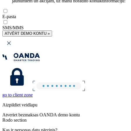
jaunumiem un akcijām, uz manu norādīto kontaktinformāciju:
E-pasta
SMS/MMS
ATVĒRT DEMO KONTU »
go to client zone
Aizpildiet veidlapu
Atveriet bezmaksas OANDA demo kontu
Rodo section
Kas ir personas datu pārzinis?