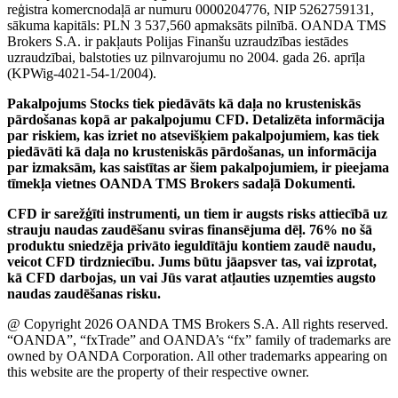
reģistra komercnodaļā ar numuru 0000204776, NIP 5262759131,
sākuma kapitāls: PLN 3 537,560 apmaksāts pilnībā. OANDA TMS
Brokers S.A. ir pakļauts Polijas Finanšu uzraudzības iestādes
uzraudzībai, balstoties uz pilnvarojumu no 2004. gada 26. aprīļa
(KPWig-4021-54-1/2004).
Pakalpojums Stocks tiek piedāvāts kā daļa no krusteniskās
pārdošanas kopā ar pakalpojumu CFD. Detalizēta informācija
par riskiem, kas izriet no atsevišķiem pakalpojumiem, kas tiek
piedāvāti kā daļa no krusteniskās pārdošanas, un informācija
par izmaksām, kas saistītas ar šiem pakalpojumiem, ir pieejama
tīmekļa vietnes OANDA TMS Brokers sadaļā Dokumenti.
CFD ir sarežģīti instrumenti, un tiem ir augsts risks attiecībā uz
strauju naudas zaudēšanu sviras finansējuma dēļ. 76% no šā
produktu sniedzēja privāto ieguldītāju kontiem zaudē naudu,
veicot CFD tirdzniecību. Jums būtu jāapsver tas, vai izprotat,
kā CFD darbojas, un vai Jūs varat atļauties uzņemties augsto
naudas zaudēšanas risku.
@ Copyright 2026 OANDA TMS Brokers S.A. All rights reserved.
“OANDA”, “fxTrade” and OANDA’s “fx” family of trademarks are
owned by OANDA Corporation. All other trademarks appearing on
this website are the property of their respective owner.