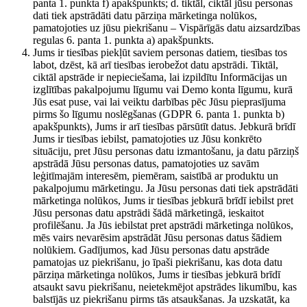
panta 1. punkta f) apakšpunkts; d. tiktāl, ciktāl jūsu personas
dati tiek apstrādāti datu pārziņa mārketinga nolūkos,
pamatojoties uz jūsu piekrišanu – Vispārīgās datu aizsardzības
regulas 6. panta 1. punkta a) apakšpunkts.
Jums ir tiesības piekļūt saviem personas datiem, tiesības tos
labot, dzēst, kā arī tiesības ierobežot datu apstrādi. Tiktāl,
ciktāl apstrāde ir nepieciešama, lai izpildītu Informācijas un
izglītības pakalpojumu līgumu vai Demo konta līgumu, kurā
Jūs esat puse, vai lai veiktu darbības pēc Jūsu pieprasījuma
pirms šo līgumu noslēgšanas (GDPR 6. panta 1. punkta b)
apakšpunkts), Jums ir arī tiesības pārsūtīt datus. Jebkurā brīdī
Jums ir tiesības iebilst, pamatojoties uz Jūsu konkrēto
situāciju, pret Jūsu personas datu izmantošanu, ja datu pārziņš
apstrādā Jūsu personas datus, pamatojoties uz savām
leģitīmajām interesēm, piemēram, saistībā ar produktu un
pakalpojumu mārketingu. Ja Jūsu personas dati tiek apstrādāti
mārketinga nolūkos, Jums ir tiesības jebkurā brīdī iebilst pret
Jūsu personas datu apstrādi šādā mārketingā, ieskaitot
profilēšanu. Ja Jūs iebilstat pret apstrādi mārketinga nolūkos,
mēs vairs nevarēsim apstrādāt Jūsu personas datus šādiem
nolūkiem. Gadījumos, kad Jūsu personas datu apstrāde
pamatojas uz piekrišanu, jo īpaši piekrišanu, kas dota datu
pārziņa mārketinga nolūkos, Jums ir tiesības jebkurā brīdī
atsaukt savu piekrišanu, neietekmējot apstrādes likumību, kas
balstījās uz piekrišanu pirms tās atsaukšanas. Ja uzskatāt, ka