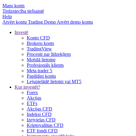
Mans konts
Tirdzniecība tiešsaistē
Help
Atvērt kontu
Trading
Demo
Atvērt demo kontu
Investē
Konto CFD
Brokeru konts
TradingView
Procenti par līdzekļiem
Mobilā lietotne
Profesionāls klients
Meta trader 5
Papildini kontu
Lejupielādē lietotni vai MT5
Kur investēt?
Forex
Akcijas
ETFs
Akcijas CFD
Indeksi CFD
Izejvielas CFD
Kriptovalūtas CFD
ETF fondi CFD