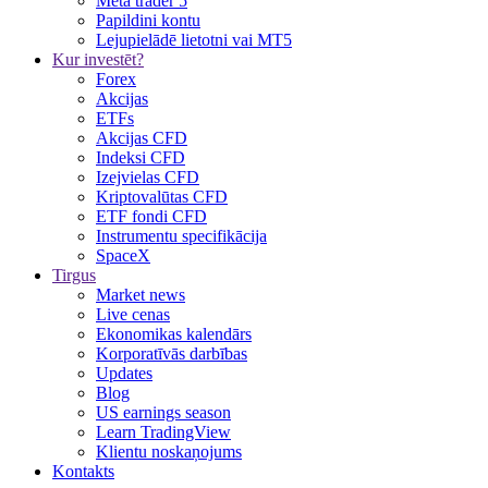
Meta trader 5
Papildini kontu
Lejupielādē lietotni vai MT5
Kur investēt?
Forex
Akcijas
ETFs
Akcijas CFD
Indeksi CFD
Izejvielas CFD
Kriptovalūtas CFD
ETF fondi CFD
Instrumentu specifikācija
SpaceX
Tirgus
Market news
Live cenas
Ekonomikas kalendārs
Korporatīvās darbības
Updates
Blog
US earnings season
Learn TradingView
Klientu noskaņojums
Kontakts