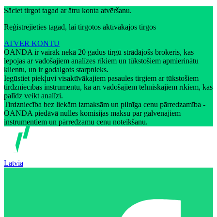
Sāciet tirgot tagad ar ātru konta atvēršanu.
Reģistrējieties tagad, lai tirgotos aktīvākajos tirgos
ATVER KONTU
OANDA ir vairāk nekā 20 gadus tirgū strādājošs brokeris, kas
lepojas ar vadošajiem analīzes rīkiem un tūkstošiem apmierinātu
klientu, un ir godalgots starpnieks.
Iegūstiet piekļuvi visaktīvākajiem pasaules tirgiem ar tūkstošiem
tirdzniecības instrumentu, kā arī vadošajiem tehniskajiem rīkiem, kas
palīdz veikt analīzi.
Tirdzniecība bez liekām izmaksām un pilnīga cenu pārredzamība -
OANDA piedāvā nulles komisijas maksu par galvenajiem
instrumentiem un pārredzamu cenu noteikšanu.
Latvia