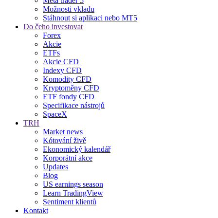
Meta trader 5
Možnosti vkladu
Stáhnout si aplikaci nebo MT5
Do čeho investovat
Forex
Akcie
ETFs
Akcie CFD
Indexy CFD
Komodity CFD
Kryptoměny CFD
ETF fondy CFD
Specifikace nástrojů
SpaceX
TRH
Market news
Kótování živě
Ekonomický kalendář
Korporátní akce
Updates
Blog
US earnings season
Learn TradingView
Sentiment klientů
Kontakt