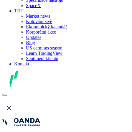
Specifikace nástrojů
SpaceX
TRH
Market news
Kótování živě
Ekonomický kalendář
Korporátní akce
Updates
Blog
US earnings season
Learn TradingView
Sentiment klientů
Kontakt