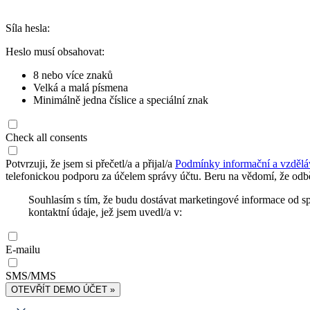
Síla hesla:
Heslo musí obsahovat:
8 nebo více znaků
Velká a malá písmena
Minimálně jedna číslice a speciální znak
Check all consents
Potvrzuji, že jsem si přečetl/a a přijal/a
Podmínky informační a vzdělá
telefonickou podporu za účelem správy účtu. Beru na vědomí, že odbě
Souhlasím s tím, že budu dostávat marketingové informace od s
kontaktní údaje, jež jsem uvedl/a v:
E-mailu
SMS/MMS
OTEVŘÍT DEMO ÚČET »