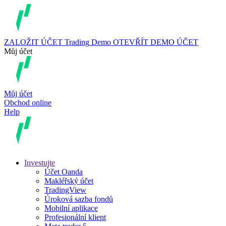
ZALOŽIT ÚČET
Trading
Demo
OTEVŘÍT DEMO ÚČET
Můj účet
Můj účet
Obchod online
Help
Investujte
Účet Oanda
Makléřský účet
TradingView
Úroková sazba fondů
Mobilní aplikace
Profesionální klient