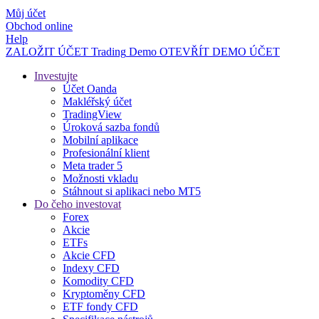
Můj účet
Obchod online
Help
ZALOŽIT ÚČET
Trading
Demo
OTEVŘÍT DEMO ÚČET
Investujte
Účet Oanda
Makléřský účet
TradingView
Úroková sazba fondů
Mobilní aplikace
Profesionální klient
Meta trader 5
Možnosti vkladu
Stáhnout si aplikaci nebo MT5
Do čeho investovat
Forex
Akcie
ETFs
Akcie CFD
Indexy CFD
Komodity CFD
Kryptoměny CFD
ETF fondy CFD