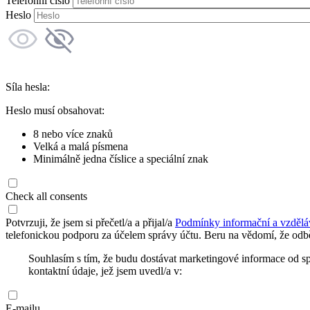
Telefonní číslo
Heslo
Síla hesla:
Heslo musí obsahovat:
8 nebo více znaků
Velká a malá písmena
Minimálně jedna číslice a speciální znak
Check all consents
Potvrzuji, že jsem si přečetl/a a přijal/a
Podmínky informační a vzdělá
telefonickou podporu za účelem správy účtu. Beru na vědomí, že odbě
Souhlasím s tím, že budu dostávat marketingové informace od s
kontaktní údaje, jež jsem uvedl/a v:
E-mailu