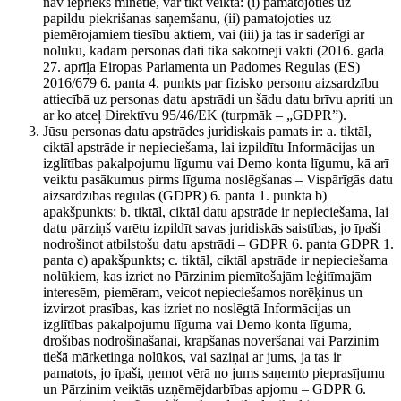
nav iepriekš minētie, var tikt veikta: (i) pamatojoties uz
papildu piekrišanas saņemšanu, (ii) pamatojoties uz
piemērojamiem tiesību aktiem, vai (iii) ja tas ir saderīgi ar
nolūku, kādam personas dati tika sākotnēji vākti (2016. gada
27. aprīļa Eiropas Parlamenta un Padomes Regulas (ES)
2016/679 6. panta 4. punkts par fizisko personu aizsardzību
attiecībā uz personas datu apstrādi un šādu datu brīvu apriti un
ar ko atceļ Direktīvu 95/46/EK (turpmāk – „GDPR”).
Jūsu personas datu apstrādes juridiskais pamats ir: a. tiktāl,
ciktāl apstrāde ir nepieciešama, lai izpildītu Informācijas un
izglītības pakalpojumu līgumu vai Demo konta līgumu, kā arī
veiktu pasākumus pirms līguma noslēgšanas – Vispārīgās datu
aizsardzības regulas (GDPR) 6. panta 1. punkta b)
apakšpunkts; b. tiktāl, ciktāl datu apstrāde ir nepieciešama, lai
datu pārziņš varētu izpildīt savas juridiskās saistības, jo īpaši
nodrošinot atbilstošu datu apstrādi – GDPR 6. panta GDPR 1.
panta c) apakšpunkts; c. tiktāl, ciktāl apstrāde ir nepieciešama
nolūkiem, kas izriet no Pārzinim piemītošajām leģitīmajām
interesēm, piemēram, veicot nepieciešamos norēķinus un
izvirzot prasības, kas izriet no noslēgtā Informācijas un
izglītības pakalpojumu līguma vai Demo konta līguma,
drošības nodrošināšanai, krāpšanas novēršanai vai Pārzinim
tiešā mārketinga nolūkos, vai saziņai ar jums, ja tas ir
pamatots, jo īpaši, ņemot vērā no jums saņemto pieprasījumu
un Pārzinim veiktās uzņēmējdarbības apjomu – GDPR 6.