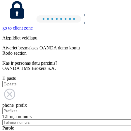
go to client zone
Aizpildiet veidlapu
Atveriet bezmaksas OANDA demo kontu
Rodo section
Kas ir personas datu pārzinis?
OANDA TMS Brokers S.A.
E-pasts
phone_prefix
Tālruņa numurs
Parole