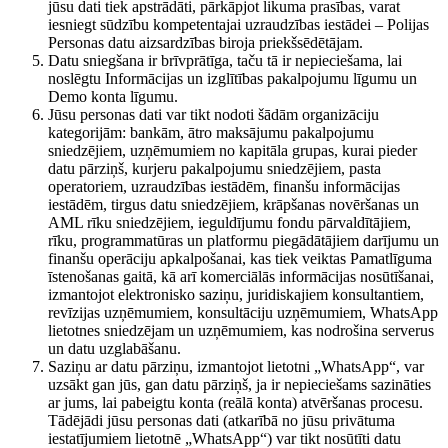
jūsu dati tiek apstrādāti, pārkāpjot likuma prasības, varat
iesniegt sūdzību kompetentajai uzraudzības iestādei – Polijas
Personas datu aizsardzības biroja priekšsēdētājam.
Datu sniegšana ir brīvprātīga, taču tā ir nepieciešama, lai
noslēgtu Informācijas un izglītības pakalpojumu līgumu un
Demo konta līgumu.
Jūsu personas dati var tikt nodoti šādām organizāciju
kategorijām: bankām, ātro maksājumu pakalpojumu
sniedzējiem, uzņēmumiem no kapitāla grupas, kurai pieder
datu pārziņš, kurjeru pakalpojumu sniedzējiem, pasta
operatoriem, uzraudzības iestādēm, finanšu informācijas
iestādēm, tirgus datu sniedzējiem, krāpšanas novēršanas un
AML rīku sniedzējiem, ieguldījumu fondu pārvaldītājiem,
rīku, programmatūras un platformu piegādātājiem darījumu un
finanšu operāciju apkalpošanai, kas tiek veiktas Pamatlīguma
īstenošanas gaitā, kā arī komerciālās informācijas nosūtīšanai,
izmantojot elektronisko saziņu, juridiskajiem konsultantiem,
revīzijas uzņēmumiem, konsultāciju uzņēmumiem, WhatsApp
lietotnes sniedzējam un uzņēmumiem, kas nodrošina serverus
un datu uzglabāšanu.
Saziņu ar datu pārziņu, izmantojot lietotni „WhatsApp“, var
uzsākt gan jūs, gan datu pārziņš, ja ir nepieciešams sazināties
ar jums, lai pabeigtu konta (reālā konta) atvēršanas procesu.
Tādējādi jūsu personas dati (atkarībā no jūsu privātuma
iestatījumiem lietotnē „WhatsApp“) var tikt nosūtīti datu