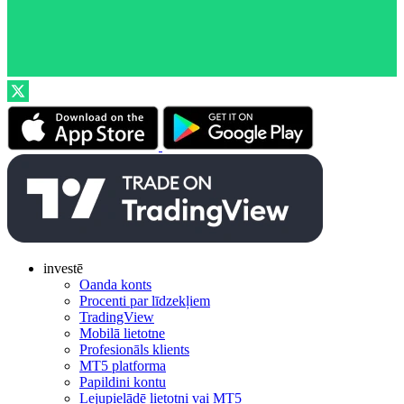
investē
Oanda konts
Procenti par līdzekļiem
TradingView
Mobilā lietotne
Profesionāls klients
MT5 platforma
Papildini kontu
Lejupielādē lietotni vai MT5