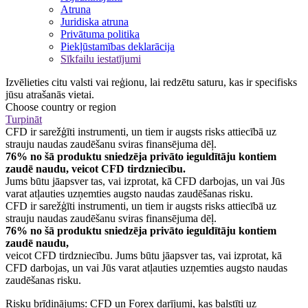
Atruna
Juridiska atruna
Privātuma politika
Piekļūstamības deklarācija
Sīkfailu iestatījumi
Izvēlieties citu valsti vai reģionu, lai redzētu saturu, kas ir specifisks
jūsu atrašanās vietai.
Choose country or region
Turpināt
CFD ir sarežģīti instrumenti, un tiem ir augsts risks attiecībā uz
strauju naudas zaudēšanu sviras finansējuma dēļ.
76% no šā produktu sniedzēja privāto ieguldītāju kontiem
zaudē naudu, veicot CFD tirdzniecību.
Jums būtu jāapsver tas, vai izprotat, kā CFD darbojas, un vai Jūs
varat atļauties uzņemties augsto naudas zaudēšanas risku.
CFD ir sarežģīti instrumenti, un tiem ir augsts risks attiecībā uz
strauju naudas zaudēšanu sviras finansējuma dēļ.
76% no šā produktu sniedzēja privāto ieguldītāju kontiem
zaudē naudu,
veicot CFD tirdzniecību. Jums būtu jāapsver tas, vai izprotat, kā
CFD darbojas, un vai Jūs varat atļauties uzņemties augsto naudas
zaudēšanas risku.
Risku brīdinājums: CFD un Forex darījumi, kas balstīti uz