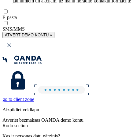
jaunumiem un akcijām, uz manu norādīto kontaktinformāciju:
E-pasta
SMS/MMS
ATVĒRT DEMO KONTU »
go to client zone
Aizpildiet veidlapu
Atveriet bezmaksas OANDA demo kontu
Rodo section
Kas ir personas datu pārzinis?