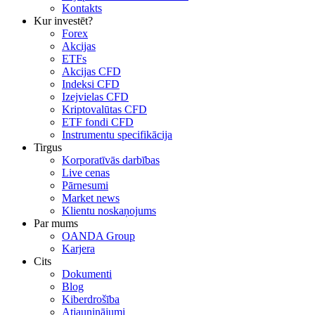
Kontakts
Kur investēt?
Forex
Akcijas
ETFs
Akcijas CFD
Indeksi CFD
Izejvielas CFD
Kriptovalūtas CFD
ETF fondi CFD
Instrumentu specifikācija
Tirgus
Korporatīvās darbības
Live cenas
Pārnesumi
Market news
Klientu noskaņojums
Par mums
OANDA Group
Karjera
Cits
Dokumenti
Blog
Kiberdrošība
Atjauninājumi