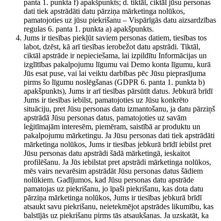
panta 1. punkta f) apakšpunkts; d. tiktāl, ciktāl jūsu personas
dati tiek apstrādāti datu pārziņa mārketinga nolūkos,
pamatojoties uz jūsu piekrišanu – Vispārīgās datu aizsardzības
regulas 6. panta 1. punkta a) apakšpunkts.
Jums ir tiesības piekļūt saviem personas datiem, tiesības tos
labot, dzēst, kā arī tiesības ierobežot datu apstrādi. Tiktāl,
ciktāl apstrāde ir nepieciešama, lai izpildītu Informācijas un
izglītības pakalpojumu līgumu vai Demo konta līgumu, kurā
Jūs esat puse, vai lai veiktu darbības pēc Jūsu pieprasījuma
pirms šo līgumu noslēgšanas (GDPR 6. panta 1. punkta b)
apakšpunkts), Jums ir arī tiesības pārsūtīt datus. Jebkurā brīdī
Jums ir tiesības iebilst, pamatojoties uz Jūsu konkrēto
situāciju, pret Jūsu personas datu izmantošanu, ja datu pārziņš
apstrādā Jūsu personas datus, pamatojoties uz savām
leģitīmajām interesēm, piemēram, saistībā ar produktu un
pakalpojumu mārketingu. Ja Jūsu personas dati tiek apstrādāti
mārketinga nolūkos, Jums ir tiesības jebkurā brīdī iebilst pret
Jūsu personas datu apstrādi šādā mārketingā, ieskaitot
profilēšanu. Ja Jūs iebilstat pret apstrādi mārketinga nolūkos,
mēs vairs nevarēsim apstrādāt Jūsu personas datus šādiem
nolūkiem. Gadījumos, kad Jūsu personas datu apstrāde
pamatojas uz piekrišanu, jo īpaši piekrišanu, kas dota datu
pārziņa mārketinga nolūkos, Jums ir tiesības jebkurā brīdī
atsaukt savu piekrišanu, neietekmējot apstrādes likumību, kas
balstījās uz piekrišanu pirms tās atsaukšanas. Ja uzskatāt, ka