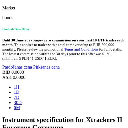
Market
bonds
Limited-Time Offer:
Until 30 June 2027, enjoy zero commission on your first 10 ETF trades each
month.
This applies to trades with a total turnover of up to EUR 200,000
monthly. Please review the promotional
Terms and Conditions
for full details.
The lowest commission within the 30 days prior to this offer was 0.1%
(minimum 5 PLN / 1 USD / 1 EUR).
Pārdošanas cena
Pirkšanas cena
BID
0.0000
ASK
0.0000
1H
1D
7D
30D
6M
Instrument specification for Xtrackers II
Eurozone Governme