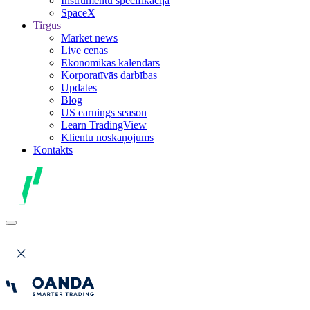
Instrumentu specifikācija
SpaceX
Tirgus
Market news
Live cenas
Ekonomikas kalendārs
Korporatīvās darbības
Updates
Blog
US earnings season
Learn TradingView
Klientu noskaņojums
Kontakts