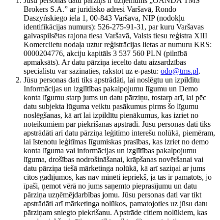
Jūsu personas datu pārziņš ir uzņēmums „OANDA TMS
Brokers S.A.” ar juridisko adresi Varšavā, Rondo
Daszyńskiego iela 1, 00-843 Varšava, NIP (nodokļu
identifikācijas numurs): 526-275-91-31, par kuru Varšavas
galvaspilsētas rajona tiesa Varšavā, Valsts tiesu reģistra XIII
Komerclietu nodaļa uztur reģistrācijas lietas ar numuru KRS:
0000204776, akciju kapitāls 3 537 560 PLN (pilnībā
apmaksāts). Ar datu pārziņa iecelto datu aizsardzības
speciālistu var sazināties, rakstot uz e-pastu:
odo@tms.pl
.
Jūsu personas dati tiks apstrādāti, lai noslēgtu un izpildītu
Informācijas un izglītības pakalpojumu līgumu un Demo
konta līgumu starp jums un datu pārziņu, tostarp arī, lai pēc
datu subjekta lūguma veiktu pasākumus pirms šo līgumu
noslēgšanas, kā arī lai izpildītu pienākumus, kas izriet no
noteikumiem par piekrišanas apstrādi. Jūsu personas dati tiks
apstrādāti arī datu pārziņa leģitīmo interešu nolūkā, piemēram,
lai īstenotu leģitīmas līgumiskas prasības, kas izriet no demo
konta līguma vai informācijas un izglītības pakalpojumu
līguma, drošības nodrošināšanai, krāpšanas novēršanai vai
datu pārziņa tiešā mārketinga nolūkā, kā arī saziņai ar jums
citos gadījumos, kas nav minēti iepriekš, ja tas ir pamatots, jo
īpaši, ņemot vērā no jums saņemto pieprasījumu un datu
pārziņa uzņēmējdarbības jomu. Jūsu personas dati var tikt
apstrādāti arī mārketinga nolūkos, pamatojoties uz jūsu datu
pārziņam sniegto piekrišanu. Apstrāde citiem nolūkiem, kas