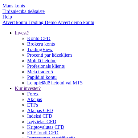
Mans konts
Tirdzniecība tiešsaistē
Help
Atvērt kontu
Trading
Demo
Atvērt demo kontu
Investē
Konto CFD
Brokeru konts
TradingView
Procenti par līdzekļiem
Mobilā lietotne
Profesionāls klients
Meta trader 5
Papildini kontu
Lejupielādē lietotni vai MT5
Kur investēt?
Forex
Akcijas
ETFs
Akcijas CFD
Indeksi CFD
Izejvielas CFD
Kriptovalūtas CFD
ETF fondi CFD