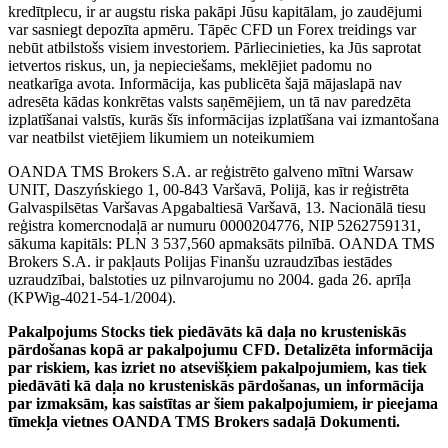
kredītplecu, ir ar augstu riska pakāpi Jūsu kapitālam, jo zaudējumi
var sasniegt depozīta apmēru. Tāpēc CFD un Forex treidings var
nebūt atbilstošs visiem investoriem. Pārliecinieties, ka Jūs saprotat
ietvertos riskus, un, ja nepieciešams, meklējiet padomu no
neatkarīga avota. Informācija, kas publicēta šajā mājaslapā nav
adresēta kādas konkrētas valsts saņēmējiem, un tā nav paredzēta
izplatīšanai valstīs, kurās šīs informācijas izplatīšana vai izmantošana
var neatbilst vietējiem likumiem un noteikumiem
OANDA TMS Brokers S.A. ar reģistrēto galveno mītni Warsaw
UNIT, Daszyńskiego 1, 00-843 Varšavā, Polijā, kas ir reģistrēta
Galvaspilsētas Varšavas Apgabaltiesā Varšavā, 13. Nacionālā tiesu
reģistra komercnodaļā ar numuru 0000204776, NIP 5262759131,
sākuma kapitāls: PLN 3 537,560 apmaksāts pilnībā. OANDA TMS
Brokers S.A. ir pakļauts Polijas Finanšu uzraudzības iestādes
uzraudzībai, balstoties uz pilnvarojumu no 2004. gada 26. aprīļa
(KPWig-4021-54-1/2004).
Pakalpojums Stocks tiek piedāvāts kā daļa no krusteniskās
pārdošanas kopā ar pakalpojumu CFD. Detalizēta informācija
par riskiem, kas izriet no atsevišķiem pakalpojumiem, kas tiek
piedāvāti kā daļa no krusteniskās pārdošanas, un informācija
par izmaksām, kas saistītas ar šiem pakalpojumiem, ir pieejama
tīmekļa vietnes OANDA TMS Brokers sadaļā Dokumenti.