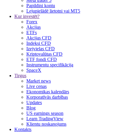
Meta trader 5
Papildini kontu
Lejupielādē lietotni vai MT5
Kur investēt?
Forex
Akcijas
ETFs
Akcijas CFD
Indeksi CFD
Izejvielas CFD
Kriptovalūtas CFD
ETF fondi CFD
Instrumentu specifikācija
SpaceX
Tirgus
Market news
Live cenas
Ekonomikas kalendārs
Korporatīvās darbības
Updates
Blog
US earnings season
Learn TradingView
Klientu noskaņojums
Kontakts