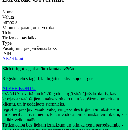
Name
Valūta
Simbols
Minimālā pasūtījuma vērtība
Ticker
Tirdzniecības laiks
Type
Pasūtījumu pieņemšanas laiks
ISIN
Atvērt kontu
Sāciet tirgot tagad ar ātru konta atvēršanu.
Reģistrējieties tagad, lai tirgotos aktīvākajos tirgos
ATVER KONTU
OANDA ir vairāk nekā 20 gadus tirgū strādājošs brokeris, kas
lepojas ar vadošajiem analīzes rīkiem un tūkstošiem apmierinātu
klientu, un ir godalgots starpnieks.
Iegūstiet piekļuvi visaktīvākajiem pasaules tirgiem ar tūkstošiem
tirdzniecības instrumentu, kā arī vadošajiem tehniskajiem rīkiem, kas
palīdz veikt analīzi.
Tirdzniecība bez liekām izmaksām un pilnīga cenu pārredzamība -