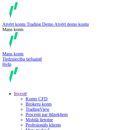
Atvērt kontu
Trading
Demo
Atvērt demo kontu
Mans konts
Mans konts
Tirdzniecība tiešsaistē
Help
Investē
Konto CFD
Brokeru konts
TradingView
Procenti par līdzekļiem
Mobilā lietotne
Profesionāls klients