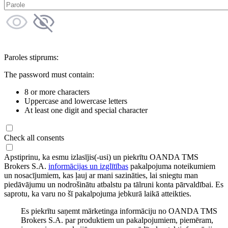
Paroles stiprums:
The password must contain:
8 or more characters
Uppercase and lowercase letters
At least one digit and special character
Check all consents
Apstiprinu, ka esmu izlasījis(-usi) un piekrītu OANDA TMS
Brokers S.A.
informācijas un izglītības
pakalpojuma noteikumiem
un nosacījumiem, kas ļauj ar mani sazināties, lai sniegtu man
piedāvājumu un nodrošinātu atbalstu pa tālruni konta pārvaldībai. Es
saprotu, ka varu no šī pakalpojuma jebkurā laikā atteikties.
Es piekrītu saņemt mārketinga informāciju no OANDA TMS
Brokers S.A. par produktiem un pakalpojumiem, piemēram,