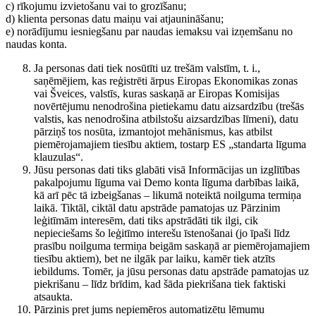
c) rīkojumu izvietošanu vai to grozīšanu;
d) klienta personas datu maiņu vai atjaunināšanu;
e) norādījumu iesniegšanu par naudas iemaksu vai izņemšanu no
naudas konta.
Ja personas dati tiek nosūtīti uz trešām valstīm, t. i.,
saņēmējiem, kas reģistrēti ārpus Eiropas Ekonomikas zonas
vai Šveices, valstīs, kuras saskaņā ar Eiropas Komisijas
novērtējumu nenodrošina pietiekamu datu aizsardzību (trešās
valstis, kas nenodrošina atbilstošu aizsardzības līmeni), datu
pārziņš tos nosūta, izmantojot mehānismus, kas atbilst
piemērojamajiem tiesību aktiem, tostarp ES „standarta līguma
klauzulas“.
Jūsu personas dati tiks glabāti visā Informācijas un izglītības
pakalpojumu līguma vai Demo konta līguma darbības laikā,
kā arī pēc tā izbeigšanas – likumā noteiktā noilguma termiņa
laikā. Tiktāl, ciktāl datu apstrāde pamatojas uz Pārzinim
leģitīmām interesēm, dati tiks apstrādāti tik ilgi, cik
nepieciešams šo leģitīmo interešu īstenošanai (jo īpaši līdz
prasību noilguma termiņa beigām saskaņā ar piemērojamajiem
tiesību aktiem), bet ne ilgāk par laiku, kamēr tiek atzīts
iebildums. Tomēr, ja jūsu personas datu apstrāde pamatojas uz
piekrišanu – līdz brīdim, kad šāda piekrišana tiek faktiski
atsaukta.
Pārzinis pret jums nepiemēros automatizētu lēmumu