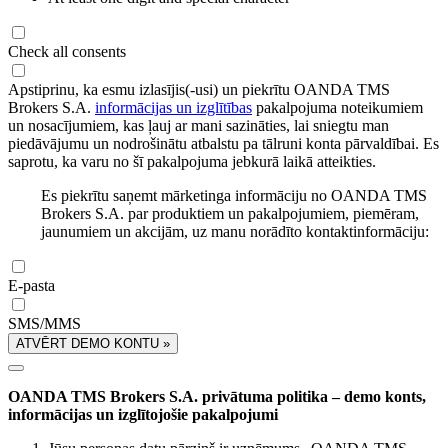
Check all consents
Apstiprinu, ka esmu izlasījis(-usi) un piekrītu OANDA TMS
Brokers S.A.
informācijas un izglītības
pakalpojuma noteikumiem
un nosacījumiem, kas ļauj ar mani sazināties, lai sniegtu man
piedāvājumu un nodrošinātu atbalstu pa tālruni konta pārvaldībai. Es
saprotu, ka varu no šī pakalpojuma jebkurā laikā atteikties.
Es piekrītu saņemt mārketinga informāciju no OANDA TMS
Brokers S.A. par produktiem un pakalpojumiem, piemēram,
jaunumiem un akcijām, uz manu norādīto kontaktinformāciju:
E-pasta
SMS/MMS
ATVĒRT DEMO KONTU »
OANDA TMS Brokers S.A. privātuma politika – demo konts,
informācijas un izglītojošie pakalpojumi