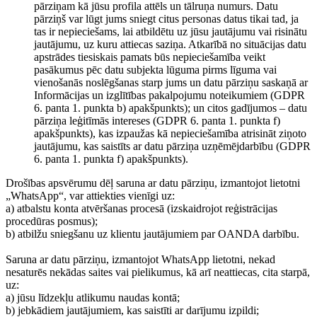
pārziņam kā jūsu profila attēls un tālruņa numurs. Datu
pārziņš var lūgt jums sniegt citus personas datus tikai tad, ja
tas ir nepieciešams, lai atbildētu uz jūsu jautājumu vai risinātu
jautājumu, uz kuru attiecas saziņa. Atkarībā no situācijas datu
apstrādes tiesiskais pamats būs nepieciešamība veikt
pasākumus pēc datu subjekta lūguma pirms līguma vai
vienošanās noslēgšanas starp jums un datu pārziņu saskaņā ar
Informācijas un izglītības pakalpojumu noteikumiem (GDPR
6. panta 1. punkta b) apakšpunkts); un citos gadījumos – datu
pārziņa leģitīmās intereses (GDPR 6. panta 1. punkta f)
apakšpunkts), kas izpaužas kā nepieciešamība atrisināt ziņoto
jautājumu, kas saistīts ar datu pārziņa uzņēmējdarbību (GDPR
6. panta 1. punkta f) apakšpunkts).
Drošības apsvērumu dēļ saruna ar datu pārziņu, izmantojot lietotni
„WhatsApp“, var attiekties vienīgi uz:
a) atbalstu konta atvēršanas procesā (izskaidrojot reģistrācijas
procedūras posmus);
b) atbilžu sniegšanu uz klientu jautājumiem par OANDA darbību.
Saruna ar datu pārziņu, izmantojot WhatsApp lietotni, nekad
nesaturēs nekādas saites vai pielikumus, kā arī neattiecas, cita starpā,
uz:
a) jūsu līdzekļu atlikumu naudas kontā;
b) jebkādiem jautājumiem, kas saistīti ar darījumu izpildi;