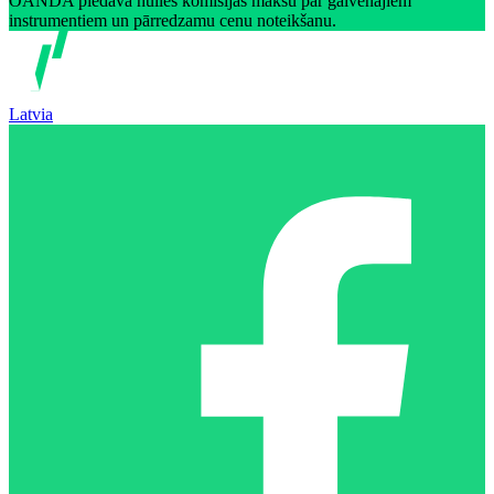
OANDA piedāvā nulles komisijas maksu par galvenajiem
instrumentiem un pārredzamu cenu noteikšanu.
Latvia