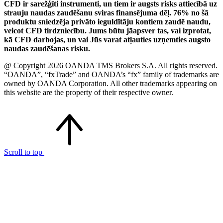
CFD ir sarežģīti instrumenti, un tiem ir augsts risks attiecībā uz
strauju naudas zaudēšanu sviras finansējuma dēļ. 76% no šā
produktu sniedzēja privāto ieguldītāju kontiem zaudē naudu,
veicot CFD tirdzniecību. Jums būtu jāapsver tas, vai izprotat,
kā CFD darbojas, un vai Jūs varat atļauties uzņemties augsto
naudas zaudēšanas risku.
@ Copyright 2026 OANDA TMS Brokers S.A. All rights reserved.
“OANDA”, “fxTrade” and OANDA’s “fx” family of trademarks are
owned by OANDA Corporation. All other trademarks appearing on
this website are the property of their respective owner.
Scroll to top