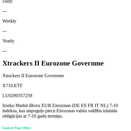
Daily
---
Weekly
---
Yearly
---
Xtrackers II Eurozone Governme
Xtrackers II Eurozone Governme
X710.ETF
LU0290357259
Izseko Markit iBoxx EUR Eirozonas (DE ES FR IT NL) 7-10
indeksu, kas atspoguļo piecu Eirozonas valstu valdību izlaistās
obligācijas ar 7-10 gadu termiņu.
Limited-Time Offer: