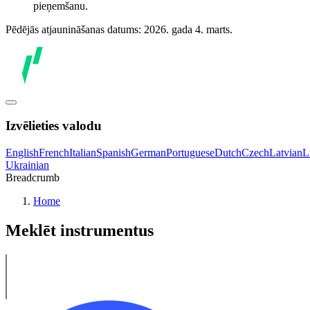
pieņemšanu.
Pēdējās atjaunināšanas datums: 2026. gada 4. marts.
Izvēlieties valodu
English
French
Italian
Spanish
German
Portuguese
Dutch
Czech
Latvian
L
Ukrainian
Breadcrumb
Home
Meklēt instrumentus