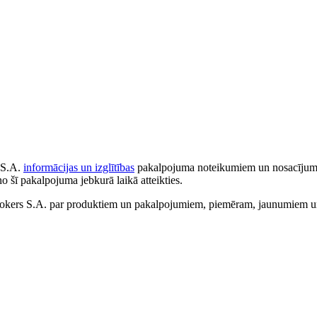
 S.A.
informācijas un izglītības
pakalpojuma noteikumiem un nosacījumiem
no šī pakalpojuma jebkurā laikā atteikties.
ers S.A. par produktiem un pakalpojumiem, piemēram, jaunumiem un 