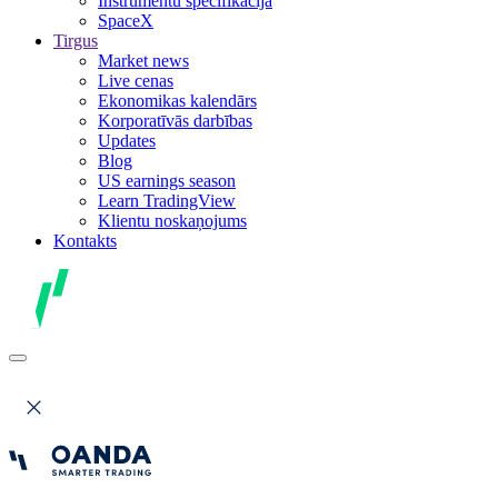
Instrumentu specifikācija
SpaceX
Tirgus
Market news
Live cenas
Ekonomikas kalendārs
Korporatīvās darbības
Updates
Blog
US earnings season
Learn TradingView
Klientu noskaņojums
Kontakts