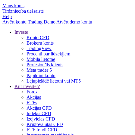
Mans konts
Tirdzniecība tiešsaistē
Help
Atvērt kontu
Trading
Demo
Atvērt demo kontu
Investē
Konto CFD
Brokeru konts
TradingView
Procenti par līdzekļiem
Mobilā lietotne
Profesionāls klients
Meta trader 5
Papildini kontu
Lejupielādē lietotni vai MT5
Kur investēt?
Forex
Akcijas
ETFs
Akcijas CFD
Indeksi CFD
Izejvielas CFD
Kriptovalūtas CFD
ETF fondi CFD