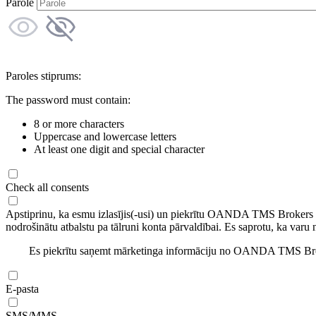
Parole
Paroles stiprums:
The password must contain:
8 or more characters
Uppercase and lowercase letters
At least one digit and special character
Check all consents
Apstiprinu, ka esmu izlasījis(-usi) un piekrītu OANDA TMS Brokers
nodrošinātu atbalstu pa tālruni konta pārvaldībai. Es saprotu, ka varu 
Es piekrītu saņemt mārketinga informāciju no OANDA TMS Brok
E-pasta
SMS/MMS