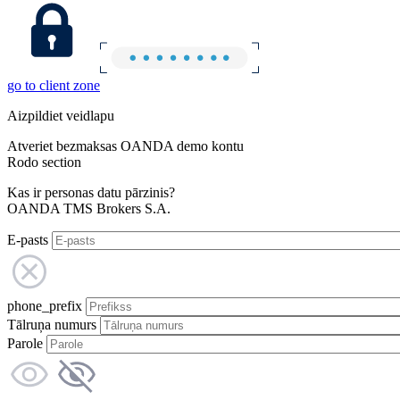
go to client zone
Aizpildiet veidlapu
Atveriet bezmaksas OANDA demo kontu
Rodo section
Kas ir personas datu pārzinis?
OANDA TMS Brokers S.A.
E-pasts
phone_prefix
Tālruņa numurs
Parole