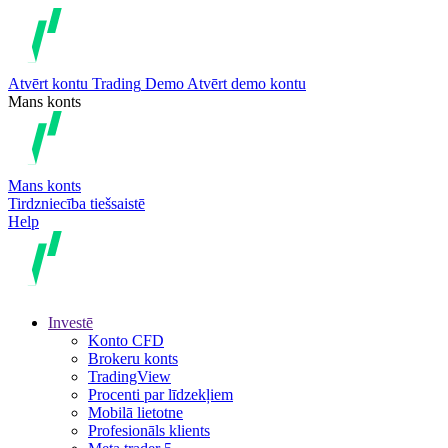
Atvērt kontu
Trading
Demo
Atvērt demo kontu
Mans konts
Mans konts
Tirdzniecība tiešsaistē
Help
Investē
Konto CFD
Brokeru konts
TradingView
Procenti par līdzekļiem
Mobilā lietotne
Profesionāls klients