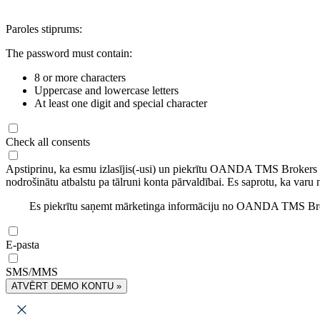
Paroles stiprums:
The password must contain:
8 or more characters
Uppercase and lowercase letters
At least one digit and special character
Check all consents
Apstiprinu, ka esmu izlasījis(-usi) un piekrītu OANDA TMS Brokers
nodrošinātu atbalstu pa tālruni konta pārvaldībai. Es saprotu, ka varu 
Es piekrītu saņemt mārketinga informāciju no OANDA TMS Brok
E-pasta
SMS/MMS
ATVĒRT DEMO KONTU »