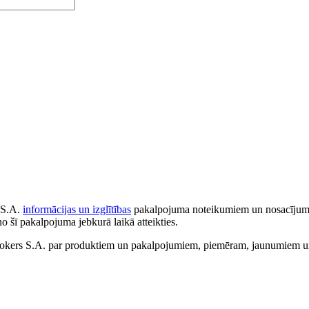
 S.A.
informācijas un izglītības
pakalpojuma noteikumiem un nosacījumiem
no šī pakalpojuma jebkurā laikā atteikties.
ers S.A. par produktiem un pakalpojumiem, piemēram, jaunumiem un 