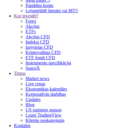
Meta trader 5
Papildini kontu
Lejupielādē lietotni vai MT5
Kur investēt?
Forex
Akcijas
ETFs
Akcijas CFD
Indeksi CFD
Izejvielas CFD
Kriptovalūtas CFD
ETF fondi CFD
Instrumentu specifikācija
SpaceX
Tirgus
Market news
Live cenas
Ekonomikas kalendārs
Korporatīvās darbības
Updates
Blog
US earnings season
Learn TradingView
Klientu noskaņojums
Kontakts