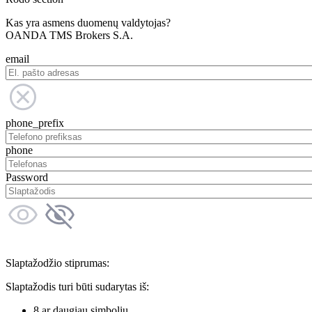
Kas yra asmens duomenų valdytojas?
OANDA TMS Brokers S.A.
email
phone_prefix
phone
Password
Slaptažodžio stiprumas:
Slaptažodis turi būti sudarytas iš:
8 ar daugiau simbolių