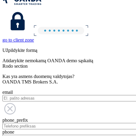
go to client zone
Užpildykite formą
Atidarykite nemokamą OANDA demo sąskaitą
Rodo section
Kas yra asmens duomenų valdytojas?
OANDA TMS Brokers S.A.
email
phone_prefix
phone