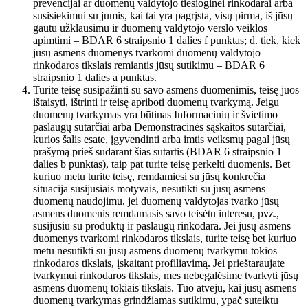
prevencijai ar duomenų valdytojo tiesioginei rinkodarai arba
susisiekimui su jumis, kai tai yra pagrįsta, visų pirma, iš jūsų
gautu užklausimu ir duomenų valdytojo verslo veiklos
apimtimi – BDAR 6 straipsnio 1 dalies f punktas; d. tiek, kiek
jūsų asmens duomenys tvarkomi duomenų valdytojo
rinkodaros tikslais remiantis jūsų sutikimu – BDAR 6
straipsnio 1 dalies a punktas.
Turite teisę susipažinti su savo asmens duomenimis, teisę juos
ištaisyti, ištrinti ir teisę apriboti duomenų tvarkymą. Jeigu
duomenų tvarkymas yra būtinas Informacinių ir švietimo
paslaugų sutarčiai arba Demonstracinės sąskaitos sutarčiai,
kurios šalis esate, įgyvendinti arba imtis veiksmų pagal jūsų
prašymą prieš sudarant šias sutartis (BDAR 6 straipsnio 1
dalies b punktas), taip pat turite teisę perkelti duomenis. Bet
kuriuo metu turite teisę, remdamiesi su jūsų konkrečia
situacija susijusiais motyvais, nesutikti su jūsų asmens
duomenų naudojimu, jei duomenų valdytojas tvarko jūsų
asmens duomenis remdamasis savo teisėtu interesu, pvz.,
susijusiu su produktų ir paslaugų rinkodara. Jei jūsų asmens
duomenys tvarkomi rinkodaros tikslais, turite teisę bet kuriuo
metu nesutikti su jūsų asmens duomenų tvarkymu tokios
rinkodaros tikslais, įskaitant profiliavimą. Jei prieštaraujate
tvarkymui rinkodaros tikslais, mes nebegalėsime tvarkyti jūsų
asmens duomenų tokiais tikslais. Tuo atveju, kai jūsų asmens
duomenų tvarkymas grindžiamas sutikimu, ypač suteiktu