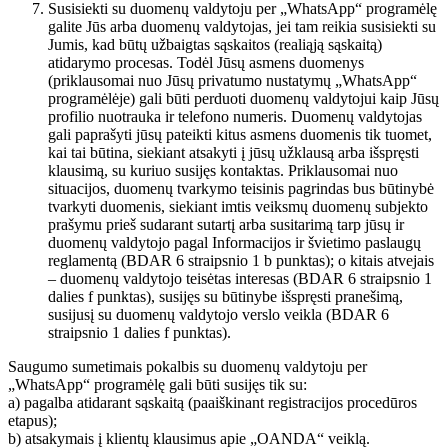
Susisiekti su duomenų valdytoju per „WhatsApp“ programėlę
galite Jūs arba duomenų valdytojas, jei tam reikia susisiekti su
Jumis, kad būtų užbaigtas sąskaitos (realiąją sąskaitą)
atidarymo procesas. Todėl Jūsų asmens duomenys
(priklausomai nuo Jūsų privatumo nustatymų „WhatsApp“
programėlėje) gali būti perduoti duomenų valdytojui kaip Jūsų
profilio nuotrauka ir telefono numeris. Duomenų valdytojas
gali paprašyti jūsų pateikti kitus asmens duomenis tik tuomet,
kai tai būtina, siekiant atsakyti į jūsų užklausą arba išspręsti
klausimą, su kuriuo susijęs kontaktas. Priklausomai nuo
situacijos, duomenų tvarkymo teisinis pagrindas bus būtinybė
tvarkyti duomenis, siekiant imtis veiksmų duomenų subjekto
prašymu prieš sudarant sutartį arba susitarimą tarp jūsų ir
duomenų valdytojo pagal Informacijos ir švietimo paslaugų
reglamentą (BDAR 6 straipsnio 1 b punktas); o kitais atvejais
– duomenų valdytojo teisėtas interesas (BDAR 6 straipsnio 1
dalies f punktas), susijęs su būtinybe išspręsti pranešimą,
susijusį su duomenų valdytojo verslo veikla (BDAR 6
straipsnio 1 dalies f punktas).
Saugumo sumetimais pokalbis su duomenų valdytoju per
„WhatsApp“ programėlę gali būti susijęs tik su:
a) pagalba atidarant sąskaitą (paaiškinant registracijos procedūros
etapus);
b) atsakymais į klientų klausimus apie „OANDA“ veiklą.