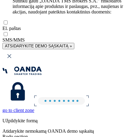
Sutinku gauti „OANDA TMS Brokers S.A.” rinkodaros
informaciją apie produktus ir paslaugas, pvz., naujienas ir
akcijas, naudojant pateiktus kontaktinius duomenis:
El. paštas
SMS/MMS
ATSIDARYKITE DEMO SĄSKAITĄ »
go to client zone
Užpildykite formą
Atidarykite nemokamą OANDA demo sąskaitą
Rodo section