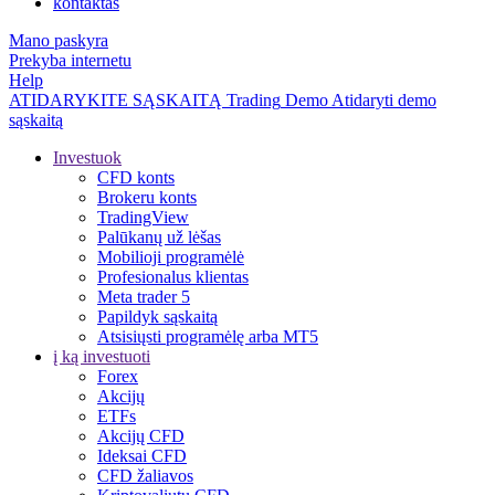
kontaktas
Mano paskyra
Prekyba internetu
Help
ATIDARYKITE SĄSKAITĄ
Trading
Demo
Atidaryti demo
sąskaitą
Investuok
CFD konts
Brokeru konts
TradingView
Palūkanų už lėšas
Mobilioji programėlė
Profesionalus klientas
Meta trader 5
Papildyk sąskaitą
Atsisiųsti programėlę arba MT5
į ką investuoti
Forex
Akcijų
ETFs
Akcijų CFD
Ideksai CFD
CFD žaliavos