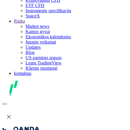
Kriptovaliutų CFD
ETF CFD
Instrumentų specifikacija
SpaceX
Rinka
Market news
Kainos gyvai
Ekonomikos kalendorius
Įmonių veiksmai
Updates
Blog
US earnings season
Learn TradingView
Klientų nuomonė
kontaktas