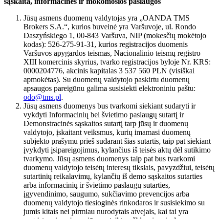
sąskaita, informacinės ir mokomosios paslaugos
Jūsų asmens duomenų valdytojas yra „OANDA TMS
Brokers S.A.“, kurios buveinė yra Varšuvoje, ul. Rondo
Daszyńskiego 1, 00-843 Varšuva, NIP (mokesčių mokėtojo
kodas): 526-275-91-31, kurios registracijos duomenis
Varšuvos apygardos teismas, Nacionalinio teismų registro
XIII komercinis skyrius, tvarko registracijos byloje Nr. KRS:
0000204776, akcinis kapitalas 3 537 560 PLN (visiškai
apmokėtas). Su duomenų valdytojo paskirtu duomenų
apsaugos pareigūnu galima susisiekti elektroniniu paštu:
odo@tms.pl
.
Jūsų asmens duomenys bus tvarkomi siekiant sudaryti ir
vykdyti Informacinių bei švietimo paslaugų sutartį ir
Demonstracinės sąskaitos sutartį tarp jūsų ir duomenų
valdytojo, įskaitant veiksmus, kurių imamasi duomenų
subjekto prašymu prieš sudarant šias sutartis, taip pat siekiant
įvykdyti įsipareigojimus, kylančius iš teisės aktų dėl sutikimo
tvarkymo. Jūsų asmens duomenys taip pat bus tvarkomi
duomenų valdytojo teisėtų interesų tikslais, pavyzdžiui, teisėtų
sutartinių reikalavimų, kylančių iš demo sąskaitos sutarties
arba informacinių ir švietimo paslaugų sutarties,
įgyvendinimo, saugumo, sukčiavimo prevencijos arba
duomenų valdytojo tiesioginės rinkodaros ir susisiekimo su
jumis kitais nei pirmiau nurodytais atvejais, kai tai yra