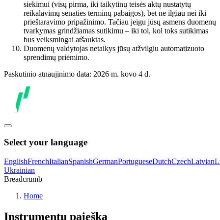
siekimui (visų pirma, iki taikytinų teisės aktų nustatytų
reikalavimų senaties terminų pabaigos), bet ne ilgiau nei iki
prieštaravimo pripažinimo. Tačiau jeigu jūsų asmens duomenų
tvarkymas grindžiamas sutikimu – iki tol, kol toks sutikimas
bus veiksmingai atšauktas.
Duomenų valdytojas netaikys jūsų atžvilgiu automatizuoto
sprendimų priėmimo.
Paskutinio atnaujinimo data: 2026 m. kovo 4 d.
Select your language
English
French
Italian
Spanish
German
Portuguese
Dutch
Czech
Latvian
L
Ukrainian
Breadcrumb
Home
Instrumentų paieška