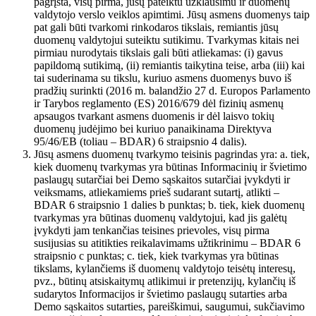
pagrįsta, visų pirma, jūsų pateiktu užklausimu ir duomenų
valdytojo verslo veiklos apimtimi. Jūsų asmens duomenys taip
pat gali būti tvarkomi rinkodaros tikslais, remiantis jūsų
duomenų valdytojui suteiktu sutikimu. Tvarkymas kitais nei
pirmiau nurodytais tikslais gali būti atliekamas: (i) gavus
papildomą sutikimą, (ii) remiantis taikytina teise, arba (iii) kai
tai suderinama su tikslu, kuriuo asmens duomenys buvo iš
pradžių surinkti (2016 m. balandžio 27 d. Europos Parlamento
ir Tarybos reglamento (ES) 2016/679 dėl fizinių asmenų
apsaugos tvarkant asmens duomenis ir dėl laisvo tokių
duomenų judėjimo bei kuriuo panaikinama Direktyva
95/46/EB (toliau – BDAR) 6 straipsnio 4 dalis).
Jūsų asmens duomenų tvarkymo teisinis pagrindas yra: a. tiek,
kiek duomenų tvarkymas yra būtinas Informacinių ir švietimo
paslaugų sutarčiai bei Demo sąskaitos sutarčiai įvykdyti ir
veiksmams, atliekamiems prieš sudarant sutartį, atlikti –
BDAR 6 straipsnio 1 dalies b punktas; b. tiek, kiek duomenų
tvarkymas yra būtinas duomenų valdytojui, kad jis galėtų
įvykdyti jam tenkančias teisines prievoles, visų pirma
susijusias su atitikties reikalavimams užtikrinimu – BDAR 6
straipsnio c punktas; c. tiek, kiek tvarkymas yra būtinas
tikslams, kylančiems iš duomenų valdytojo teisėtų interesų,
pvz., būtinų atsiskaitymų atlikimui ir pretenzijų, kylančių iš
sudarytos Informacijos ir švietimo paslaugų sutarties arba
Demo sąskaitos sutarties, pareiškimui, saugumui, sukčiavimo