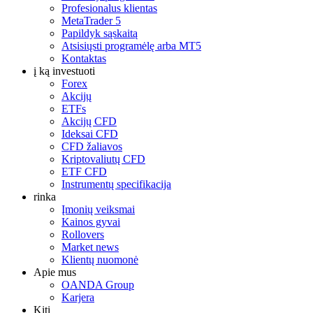
Profesionalus klientas
MetaTrader 5
Papildyk sąskaitą
Atsisiųsti programėlę arba MT5
Kontaktas
į ką investuoti
Forex
Akcijų
ETFs
Akcijų CFD
Ideksai CFD
CFD žaliavos
Kriptovaliutų CFD
ETF CFD
Instrumentų specifikacija
rinka
Įmonių veiksmai
Kainos gyvai
Rollovers
Market news
Klientų nuomonė
Apie mus
OANDA Group
Karjera
Kiti