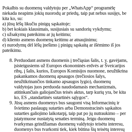
Pokalbis su duomenų valdytoju per „WhatsApp“ programėlę
niekada neapims jokių nuorodų ar priedų, taip pat nebus susijęs, be
kita ko, su:
a) jūsų lėšų likučiu pinigų sąskaitoje;
b) bet kokiais klausimais, susijusiais su sandorių vykdymu;
c) užsakymų pateikimu ar jų keitimu;
d) kliento asmens duomenų keitimu ar atnaujinimu;
e) nurodymų dėl lėšų įnešimo į pinigų sąskaitą ar išėmimo iš jos
pateikimu.
Perduodant asmens duomenis į trečiąsias šalis, t. y. gavėjams,
įsisteigusiems už Europos ekonominės erdvės ar Šveicarijos
ribų, į šalis, kurios, Europos Komisijos nuomone, neužtikrina
pakankamos duomenų apsaugos (trečiosios šalys,
neužtikrinančios tinkamo apsaugos lygio), duomenų
valdytojas juos perduoda naudodamasis mechanizmais,
atitinkančiais galiojančius teisės aktus, tarp kurių yra, be kita
ko, ES „standartinės sutartinės sąlygos“.
Jūsų asmens duomenys bus saugomi visą Informacinių ir
švietimo paslaugų sutarties arba Demonstracinės sąskaitos
sutarties galiojimo laikotarpį, taip pat po jų nutraukimo – per
įstatymuose nustatytą senaties terminą. Jeigu duomenų
tvarkymas grindžiamas duomenų valdytojo teisėtu interesu,
duomenys bus tvarkomi tiek, kiek būtina šių teisėtų interesų