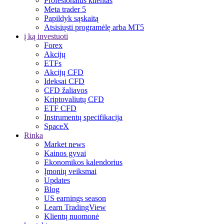
Profesionalus klientas
Meta trader 5
Papildyk sąskaitą
Atsisiųsti programėlę arba MT5
į ką investuoti
Forex
Akcijų
ETFs
Akcijų CFD
Ideksai CFD
CFD žaliavos
Kriptovaliutų CFD
ETF CFD
Instrumentų specifikacija
SpaceX
Rinka
Market news
Kainos gyvai
Ekonomikos kalendorius
Įmonių veiksmai
Updates
Blog
US earnings season
Learn TradingView
Klientų nuomonė