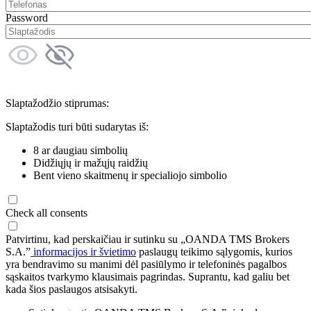
Password
Slaptažodžio stiprumas:
Slaptažodis turi būti sudarytas iš:
8 ar daugiau simbolių
Didžiųjų ir mažųjų raidžių
Bent vieno skaitmenų ir specialiojo simbolio
Check all consents
Patvirtinu, kad perskaičiau ir sutinku su „OANDA TMS Brokers
S.A.”
informacijos ir švietimo
paslaugų teikimo sąlygomis, kurios
yra bendravimo su manimi dėl pasiūlymo ir telefoninės pagalbos
sąskaitos tvarkymo klausimais pagrindas. Suprantu, kad galiu bet
kada šios paslaugos atsisakyti.