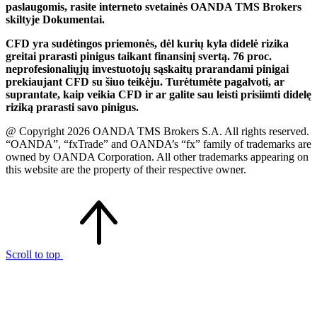
paslaugomis, rasite interneto svetainės OANDA TMS Brokers
skiltyje Dokumentai.
CFD yra sudėtingos priemonės, dėl kurių kyla didelė rizika
greitai prarasti pinigus taikant finansinį svertą. 76 proc.
neprofesionaliųjų investuotojų sąskaitų prarandami pinigai
prekiaujant CFD su šiuo teikėju. Turėtumėte pagalvoti, ar
suprantate, kaip veikia CFD ir ar galite sau leisti prisiimti didelę
riziką prarasti savo pinigus.
@ Copyright 2026 OANDA TMS Brokers S.A. All rights reserved.
“OANDA”, “fxTrade” and OANDA’s “fx” family of trademarks are
owned by OANDA Corporation. All other trademarks appearing on
this website are the property of their respective owner.
Scroll to top