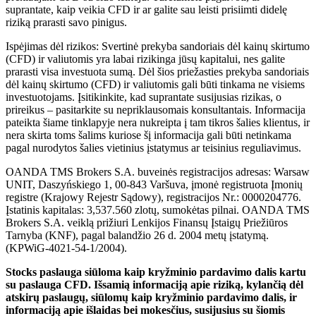
suprantate, kaip veikia CFD ir ar galite sau leisti prisiimti didelę
riziką prarasti savo pinigus.
Ispėjimas dėl rizikos: Svertinė prekyba sandoriais dėl kainų skirtumo
(CFD) ir valiutomis yra labai rizikinga jūsų kapitalui, nes galite
prarasti visa investuota sumą. Dėl šios priežasties prekyba sandoriais
dėl kainų skirtumo (CFD) ir valiutomis gali būti tinkama ne visiems
investuotojams. Įsitikinkite, kad suprantate susijusias rizikas, o
prireikus – pasitarkite su nepriklausomais konsultantais. Informacija
pateikta šiame tinklapyje nera nukreipta į tam tikros šalies klientus, ir
nera skirta toms šalims kuriose šį informacija gali būti netinkama
pagal nurodytos šalies vietinius įstatymus ar teisinius reguliavimus.
OANDA TMS Brokers S.A. buveinės registracijos adresas: Warsaw
UNIT, Daszyńskiego 1, 00-843 Varšuva, įmonė registruota Įmonių
registre (Krajowy Rejestr Sądowy), registracijos Nr.: 0000204776.
Įstatinis kapitalas: 3,537.560 zlotų, sumokėtas pilnai. OANDA TMS
Brokers S.A. veiklą prižiuri Lenkijos Finansų Įstaigų Priežiūros
Tarnyba (KNF), pagal balandžio 26 d. 2004 metų įstatymą.
(KPWiG-4021-54-1/2004).
Stocks paslauga siūloma kaip kryžminio pardavimo dalis kartu
su paslauga CFD. Išsamią informaciją apie riziką, kylančią dėl
atskirų paslaugų, siūlomų kaip kryžminio pardavimo dalis, ir
informaciją apie išlaidas bei mokesčius, susijusius su šiomis