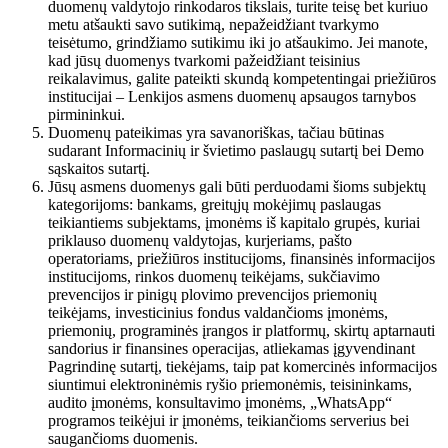
duomenų valdytojo rinkodaros tikslais, turite teisę bet kuriuo
metu atšaukti savo sutikimą, nepažeidžiant tvarkymo
teisėtumo, grindžiamo sutikimu iki jo atšaukimo. Jei manote,
kad jūsų duomenys tvarkomi pažeidžiant teisinius
reikalavimus, galite pateikti skundą kompetentingai priežiūros
institucijai – Lenkijos asmens duomenų apsaugos tarnybos
pirmininkui.
Duomenų pateikimas yra savanoriškas, tačiau būtinas
sudarant Informacinių ir švietimo paslaugų sutartį bei Demo
sąskaitos sutartį.
Jūsų asmens duomenys gali būti perduodami šioms subjektų
kategorijoms: bankams, greitųjų mokėjimų paslaugas
teikiantiems subjektams, įmonėms iš kapitalo grupės, kuriai
priklauso duomenų valdytojas, kurjeriams, pašto
operatoriams, priežiūros institucijoms, finansinės informacijos
institucijoms, rinkos duomenų teikėjams, sukčiavimo
prevencijos ir pinigų plovimo prevencijos priemonių
teikėjams, investicinius fondus valdančioms įmonėms,
priemonių, programinės įrangos ir platformų, skirtų aptarnauti
sandorius ir finansines operacijas, atliekamas įgyvendinant
Pagrindinę sutartį, tiekėjams, taip pat komercinės informacijos
siuntimui elektroninėmis ryšio priemonėmis, teisininkams,
audito įmonėms, konsultavimo įmonėms, „WhatsApp“
programos teikėjui ir įmonėms, teikiančioms serverius bei
saugančioms duomenis.