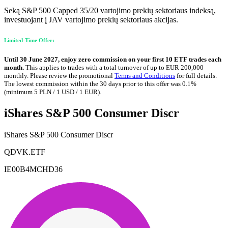
Seką S&P 500 Capped 35/20 vartojimo prekių sektoriaus indeksą,
investuojant į JAV vartojimo prekių sektoriaus akcijas.
Limited-Time Offer:
Until 30 June 2027, enjoy zero commission on your first 10 ETF trades each
month.
This applies to trades with a total turnover of up to EUR 200,000
monthly. Please review the promotional
Terms and Conditions
for full details.
The lowest commission within the 30 days prior to this offer was 0.1%
(minimum 5 PLN / 1 USD / 1 EUR).
iShares S&P 500 Consumer Discr
iShares S&P 500 Consumer Discr
QDVK.ETF
IE00B4MCHD36