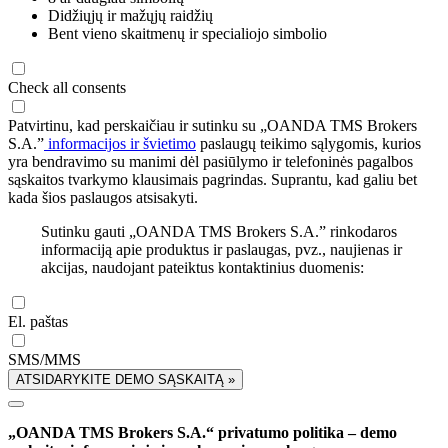
Didžiųjų ir mažųjų raidžių
Bent vieno skaitmenų ir specialiojo simbolio
Check all consents
Patvirtinu, kad perskaičiau ir sutinku su „OANDA TMS Brokers
S.A.”
informacijos ir švietimo
paslaugų teikimo sąlygomis, kurios
yra bendravimo su manimi dėl pasiūlymo ir telefoninės pagalbos
sąskaitos tvarkymo klausimais pagrindas. Suprantu, kad galiu bet
kada šios paslaugos atsisakyti.
Sutinku gauti „OANDA TMS Brokers S.A.” rinkodaros
informaciją apie produktus ir paslaugas, pvz., naujienas ir
akcijas, naudojant pateiktus kontaktinius duomenis:
El. paštas
SMS/MMS
ATSIDARYKITE DEMO SĄSKAITĄ »
„OANDA TMS Brokers S.A.“ privatumo politika – demo