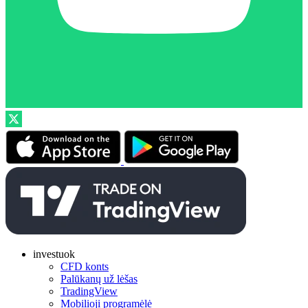
investuok
CFD konts
Palūkanų už lėšas
TradingView
Mobilioji programėlė