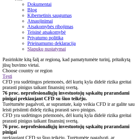
Dokumentai
Blog
Kibernetinis saugumas
Atnaujinimai
Atsakomybės ribojimas
Teisinė atsakomybė
Privatumo politika
Prieinamumo deklaracija
Slapukų nustatymai
Pasirinkite kitą šalį ar regioną, kad pamatytumėte turinį, pritaikytą
jūsų buvimo vietai.
Choose country or region
Tęsti
CFD yra sudėtingos priemonės, dėl kurių kyla didelė rizika greitai
prarasti pinigus taikant finansinį svertą.
76 proc. neprofesionaliųjų investuotojų sąskaitų prarandami
pinigai prekiaujant CFD su šiuo teikėju.
Turėtumėte pagalvoti, ar suprantate, kaip veikia CFD ir ar galite sau
leisti prisiimti didelę riziką prarasti savo pinigus.
CFD yra sudėtingos priemonės, dėl kurių kyla didelė rizika greitai
prarasti pinigus taikant finansinį svertą.
76 proc. neprofesionaliųjų investuotojų sąskaitų prarandami
pinigai
prekiaujant CFD su šiuo teikėju. Turėtumėte pagalvoti, ar