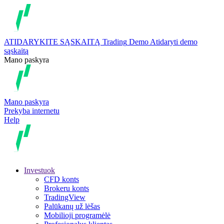
ATIDARYKITE SĄSKAITĄ
Trading
Demo
Atidaryti demo
sąskaitą
Mano paskyra
Mano paskyra
Prekyba internetu
Help
Investuok
CFD konts
Brokeru konts
TradingView
Palūkanų už lėšas
Mobilioji programėlė