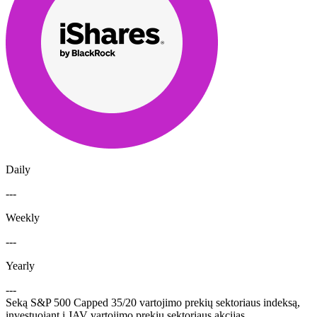
Daily
---
Weekly
---
Yearly
---
Seką S&P 500 Capped 35/20 vartojimo prekių sektoriaus indeksą,
investuojant į JAV vartojimo prekių sektoriaus akcijas.