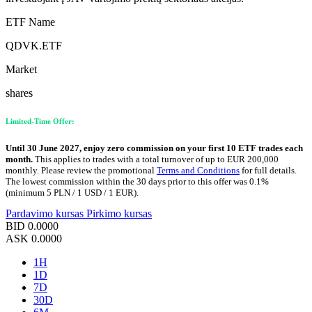
ETF Name
QDVK.ETF
Market
shares
Limited-Time Offer:
Until 30 June 2027, enjoy zero commission on your first 10 ETF trades each
month.
This applies to trades with a total turnover of up to EUR 200,000
monthly. Please review the promotional
Terms and Conditions
for full details.
The lowest commission within the 30 days prior to this offer was 0.1%
(minimum 5 PLN / 1 USD / 1 EUR).
Pardavimo kursas
Pirkimo kursas
BID
0.0000
ASK
0.0000
1H
1D
7D
30D