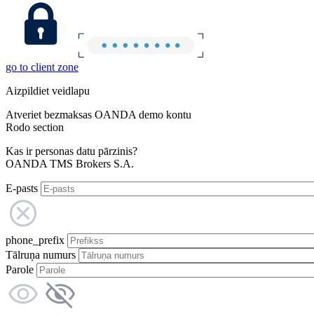
go to client zone
Aizpildiet veidlapu
Atveriet bezmaksas OANDA demo kontu
Rodo section
Kas ir personas datu pārzinis?
OANDA TMS Brokers S.A.
E-pasts
phone_prefix
Tālruņa numurs
Parole