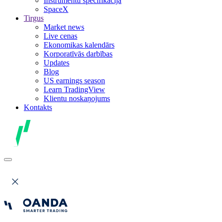
Instrumentu specifikācija
SpaceX
Tirgus
Market news
Live cenas
Ekonomikas kalendārs
Korporatīvās darbības
Updates
Blog
US earnings season
Learn TradingView
Klientu noskaņojums
Kontakts