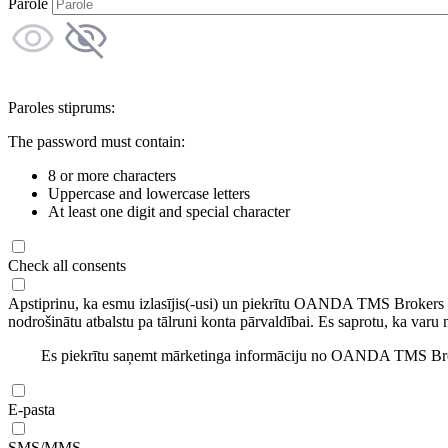
Parole
Paroles stiprums:
The password must contain:
8 or more characters
Uppercase and lowercase letters
At least one digit and special character
Check all consents
Apstiprinu, ka esmu izlasījis(-usi) un piekrītu OANDA TMS Brokers
nodrošinātu atbalstu pa tālruni konta pārvaldībai. Es saprotu, ka varu 
Es piekrītu saņemt mārketinga informāciju no OANDA TMS Brok
E-pasta
SMS/MMS