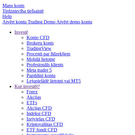
Mans konts
Tirdzniecība tiešsaistē
Help
Atvērt kontu
Trading
Demo
Atvērt demo kontu
Investē
Konto CFD
Brokeru konts
TradingView
Procenti par līdzekļiem
Mobilā lietotne
Profesionāls klients
Meta trader 5
Papildini kontu
Lejupielādē lietotni vai MT5
Kur investēt?
Forex
Akcijas
ETFs
Akcijas CFD
Indeksi CFD
Izejvielas CFD
Kriptovalūtas CFD
ETF fondi CFD