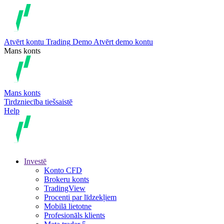
Atvērt kontu
Trading
Demo
Atvērt demo kontu
Mans konts
Mans konts
Tirdzniecība tiešsaistē
Help
Investē
Konto CFD
Brokeru konts
TradingView
Procenti par līdzekļiem
Mobilā lietotne
Profesionāls klients