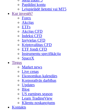
Meta trader 5
Papildini kontu
Lejupielādē lietotni vai MT5
Kur investēt?
Forex
Akcijas
ETFs
Akcijas CFD
Indeksi CFD
Izejvielas CFD
Kriptovalūtas CFD
ETF fondi CFD
Instrumentu specifikācija
SpaceX
Tirgus
Market news
Live cenas
Ekonomikas kalendārs
Korporatīvās darbības
Updates
Blog
US earnings season
Learn TradingView
Klientu noskaņojums
Kontakts