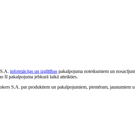
 S.A.
informācijas un izglītības
pakalpojuma noteikumiem un nosacījumiem
no šī pakalpojuma jebkurā laikā atteikties.
ers S.A. par produktiem un pakalpojumiem, piemēram, jaunumiem un 