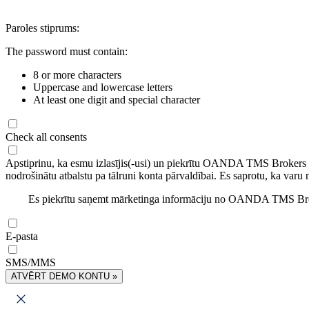
Paroles stiprums:
The password must contain:
8 or more characters
Uppercase and lowercase letters
At least one digit and special character
Check all consents
Apstiprinu, ka esmu izlasījis(-usi) un piekrītu OANDA TMS Brokers
nodrošinātu atbalstu pa tālruni konta pārvaldībai. Es saprotu, ka varu 
Es piekrītu saņemt mārketinga informāciju no OANDA TMS Brok
E-pasta
SMS/MMS
ATVĒRT DEMO KONTU »