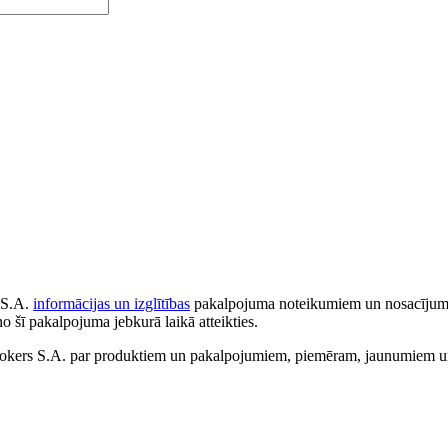
 S.A.
informācijas un izglītības
pakalpojuma noteikumiem un nosacījumiem
no šī pakalpojuma jebkurā laikā atteikties.
ers S.A. par produktiem un pakalpojumiem, piemēram, jaunumiem un 