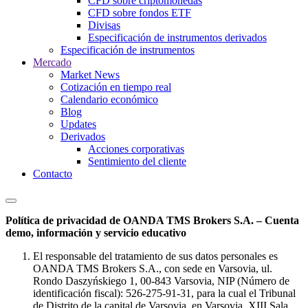
CFD sobre criptomonedas
CFD sobre fondos ETF
Divisas
Especificación de instrumentos derivados
Especificación de instrumentos
Mercado
Market News
Cotización en tiempo real
Calendario económico
Blog
Updates
Derivados
Acciones corporativas
Sentimiento del cliente
Contacto
Política de privacidad de OANDA TMS Brokers S.A. – Cuenta
demo, información y servicio educativo
El responsable del tratamiento de sus datos personales es
OANDA TMS Brokers S.A., con sede en Varsovia, ul.
Rondo Daszyńskiego 1, 00-843 Varsovia, NIP (Número de
identificación fiscal): 526-275-91-31, para la cual el Tribunal
de Distrito de la capital de Varsovia, en Varsovia, XIII Sala