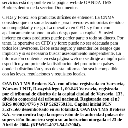
servicios está disponible en la página web de OANDA TMS
Brokers dentro de la sección Documentos.
CFDs y Forex: son productos difíciles de entender. La CNMV
considera que no son adecuados para inversores minoristas debido a
su complejidad y riesgo. La operativa en CFD´s y forex con
apalancamiento supone un alto riesgo para su capital. Si usted
invierte en estos productos puede perder parte o todo su dinero. Por
tanto, la operativa en CFD´s y forex puede no ser adecuada para
todos los inversores. Debe estar seguro y entender los riesgos que
implican y si es necesario buscar asesoramiento independiente. La
información contenida en esta página web no se dirige a ningún país
específico y no pretende la distribución del producto en países
donde la distribución y uso de esta información sea incompatible
con las leyes, regulaciones y requisitos locales.
OANDA TMS Brokers S.A. con oficina registrada en Varsovia,
Warsaw UNIT, Daszyńskiego 1, 00-843 Varsovia, registrada
por el tribunal de distrito de la capital ciudad de Varsovia. 13?,
división comercial del tribunal nacional. Registrada con el n?
KRS 0000204776 y NIP 5262759131. Capital inicial PLN
3,537.560 desembolsado en su totalidad. OANDA TMS Brokers
S.A. se encuentra bajo la supervisión de la autoridad polaca de
supervisión financiera según su autorización otorgada el 23 de
Abril de 2004. (KPWiG-4021-54-1/2004).