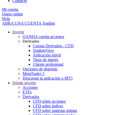
Contacto
Mi cuenta
Opere online
Help
ABRA UNA CUENTA
Trading
Invertir
OANDA cuenta acciones
Derivados
Cuenta Derivados - CFD
TradingView
Aplicación móvil
Tipos de interés
Cliente profesional
Opciones de depósito
MetaTrader 5
Descargar la aplicación o MT5
Dónde invertir
Acciones
ETFs
Derivados
CFD sobre acciones
CFD sobre índices
CFD sobre materias primas