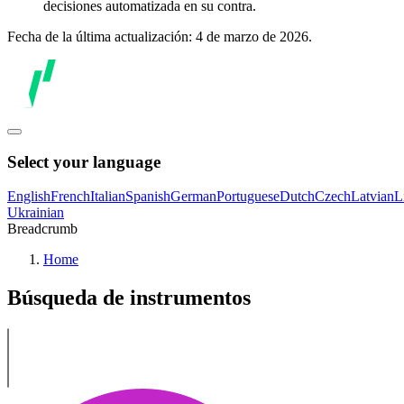
decisiones automatizada en su contra.
Fecha de la última actualización: 4 de marzo de 2026.
Select your language
English
French
Italian
Spanish
German
Portuguese
Dutch
Czech
Latvian
L
Ukrainian
Breadcrumb
Home
Búsqueda de instrumentos